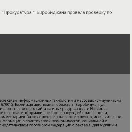
 "Прокуратура г. Биробиджана провела проверку по
ере связи, информационных технологий и массовых коммуникаций
679015, Еврейская автономная область, г. Биробиджан, ул.
алов с настоящего сайта на иных ресурсах в сети Интернет
бликованная информация не соответствует действительности,
 комментариев. За них ответственны, соответственно, исключительно
информации о политической, экономической, социальной и
аконодательством Российской Федерации о рекламе. Для мужчин и