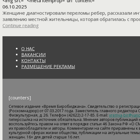
<img src=" <meta itemprop="url" content="
06.10.2025
Женщине диагностировали переломы ребер, рассказали инт
заявлению местной жительницы, которая обратилась с прос
Continue reading
О НАС
ВАКАНСИИ
КОНТАКТЫ
РАЗМЕЩЕНИЕ РЕКЛАМЫ
[counters]
Сетевое издание «Время Биробиджана». Свидетельство о регистрац
(Роскомнадзор) от 07.03.2017 года. Заместитель главного редактора
Физкультурная, д. 26. Телефон (42622) 2-17-85. E-mail:
vremya-bir@yand
гиперссылка на источник обязательна. Мнение авторов публикаций н
воспользуйтесь правом на ответ в порядке статьи 46 Закона РФ «О С
их правообладатели и авторы. Комментарии на сайте приравнены к
культурной сферах жизни общества, публикации на актуальные темы,
женщин. 16+ для детей старше 16 лет.