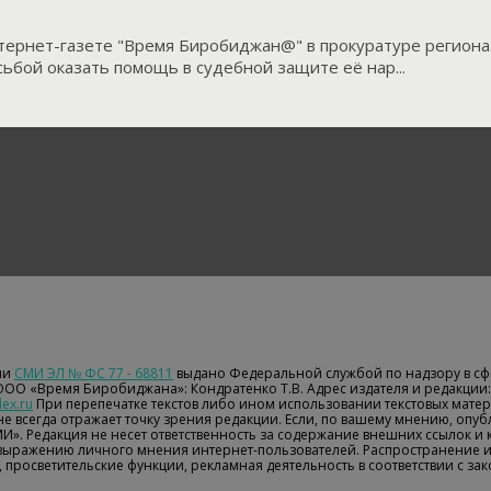
ернет-газете "Время Биробиджан@" в прокуратуре региона.
ьбой оказать помощь в судебной защите её нар...
ии
СМИ ЭЛ № ФС 77 - 68811
выдано Федеральной службой по надзору в сф
 ООО «Время Биробиджана»: Кондратенко Т.В. Адрес издателя и редакции: 
ex.ru
При перепечатке текстов либо ином использовании текстовых матери
е всегда отражает точку зрения редакции. Если, по вашему мнению, опу
МИ». Редакция не несет ответственность за содержание внешних ссылок и
 выражению личного мнения интернет-пользователей. Распространение 
 просветительские функции, рекламная деятельность в соответствии с з