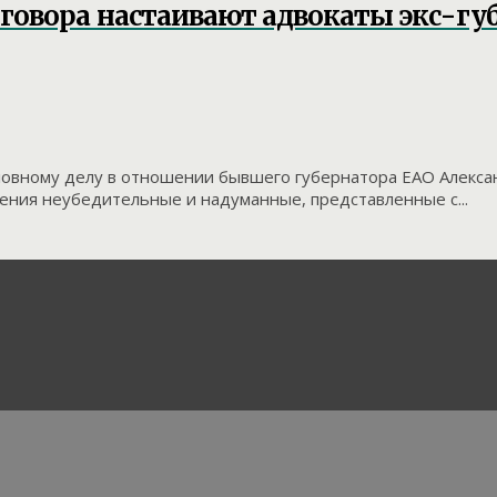
говора настаивают адвокаты экс-гу
ловному делу в отношении бывшего губернатора ЕАО Алекса
ения неубедительные и надуманные, представленные с...