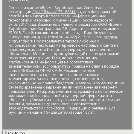
Сетевое издание «Время Биробиджана». Свидетельство о
регистрации
СМИ ЭЛ № ФС 77 - 68811
выдано Федеральной
службой по надзору в сфере связи, информационных
технологий и массовых коммуникаций (Роскомнадзор) от
07.03.2017 года. Заместитель главного редактора ООО «Время
Биробиджана»: Кондратенко Т.В. Адрес издателя и редакции:
679015, Еврейская автономная область, г. Биробиджан, ул.
Физкультурная, д. 26. Телефон (42622) 2-17-85. E-mail:
vremya-
bir@yandex.ru
При перепечатке текстов либо ином
использовании текстовых материалов с настоящего сайта на
иных ресурсах в сети Интернет гиперссылка на источник
обязательна. Мнение авторов публикаций не всегда отражает
точку зрения редакции. Если, по вашему мнению,
опубликованная информация не соответствует
действительности, воспользуйтесь правом на ответ в порядке
статьи 46 Закона РФ «О СМИ». Редакция не несет
ответственность за содержание внешних ссылок и
комментариев. За них ответственны, соответственно,
исключительно их правообладатели и авторы. Комментарии на
сайте приравнены к выражению личного мнения интернет-
пользователей. Распространение информации о политической,
экономической, социальной и культурной сферах жизни
общества, публикации на актуальные темы, просветительские
функции, рекламная деятельность в соответствии с
законодательством Российской Федерации о рекламе. Для
мужчин и женщин. 16+ для детей старше 16 лет.
Back to top