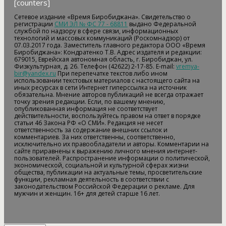
[counters]
Сетевое издание «Время Биробиджана». Свидетельство о
регистрации
СМИ ЭЛ № ФС 77 - 68811
выдано Федеральной
службой по надзору в сфере связи, информационных
технологий и массовых коммуникаций (Роскомнадзор) от
07.03.2017 года. Заместитель главного редактора ООО «Время
Биробиджана»: Кондратенко Т.В. Адрес издателя и редакции:
679015, Еврейская автономная область, г. Биробиджан, ул.
Физкультурная, д. 26. Телефон (42622) 2-17-85. E-mail:
vremya-
bir@yandex.ru
При перепечатке текстов либо ином
использовании текстовых материалов с настоящего сайта на
иных ресурсах в сети Интернет гиперссылка на источник
обязательна. Мнение авторов публикаций не всегда отражает
точку зрения редакции. Если, по вашему мнению,
опубликованная информация не соответствует
действительности, воспользуйтесь правом на ответ в порядке
статьи 46 Закона РФ «О СМИ». Редакция не несет
ответственность за содержание внешних ссылок и
комментариев. За них ответственны, соответственно,
исключительно их правообладатели и авторы. Комментарии на
сайте приравнены к выражению личного мнения интернет-
пользователей. Распространение информации о политической,
экономической, социальной и культурной сферах жизни
общества, публикации на актуальные темы, просветительские
функции, рекламная деятельность в соответствии с
законодательством Российской Федерации о рекламе. Для
мужчин и женщин. 16+ для детей старше 16 лет.