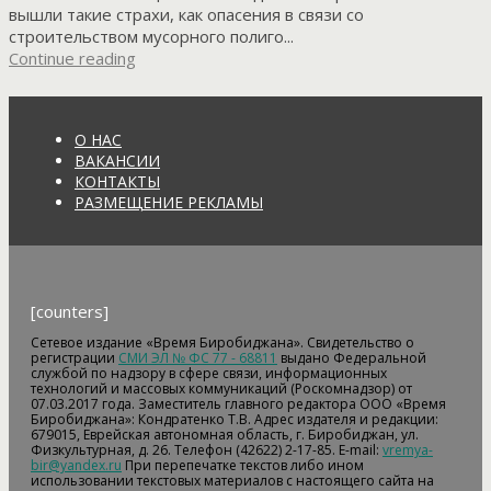
вышли такие страхи, как опасения в связи со
строительством мусорного полиго...
Continue reading
О НАС
ВАКАНСИИ
КОНТАКТЫ
РАЗМЕЩЕНИЕ РЕКЛАМЫ
[counters]
Сетевое издание «Время Биробиджана». Свидетельство о
регистрации
СМИ ЭЛ № ФС 77 - 68811
выдано Федеральной
службой по надзору в сфере связи, информационных
технологий и массовых коммуникаций (Роскомнадзор) от
07.03.2017 года. Заместитель главного редактора ООО «Время
Биробиджана»: Кондратенко Т.В. Адрес издателя и редакции:
679015, Еврейская автономная область, г. Биробиджан, ул.
Физкультурная, д. 26. Телефон (42622) 2-17-85. E-mail:
vremya-
bir@yandex.ru
При перепечатке текстов либо ином
использовании текстовых материалов с настоящего сайта на