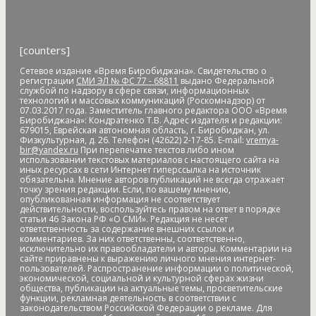
[counters]
Сетевое издание «Время Биробиджана». Свидетельство о
регистрации
СМИ ЭЛ № ФС 77 - 68811
выдано Федеральной
службой по надзору в сфере связи, информационных
технологий и массовых коммуникаций (Роскомнадзор) от
07.03.2017 года. Заместитель главного редактора ООО «Время
Биробиджана»: Кондратенко Т.В. Адрес издателя и редакции:
679015, Еврейская автономная область, г. Биробиджан, ул.
Физкультурная, д. 26. Телефон (42622) 2-17-85. E-mail:
vremya-
bir@yandex.ru
При перепечатке текстов либо ином
использовании текстовых материалов с настоящего сайта на
иных ресурсах в сети Интернет гиперссылка на источник
обязательна. Мнение авторов публикаций не всегда отражает
точку зрения редакции. Если, по вашему мнению,
опубликованная информация не соответствует
действительности, воспользуйтесь правом на ответ в порядке
статьи 46 Закона РФ «О СМИ». Редакция не несет
ответственность за содержание внешних ссылок и
комментариев. За них ответственны, соответственно,
исключительно их правообладатели и авторы. Комментарии на
сайте приравнены к выражению личного мнения интернет-
пользователей. Распространение информации о политической,
экономической, социальной и культурной сферах жизни
общества, публикации на актуальные темы, просветительские
функции, рекламная деятельность в соответствии с
законодательством Российской Федерации о рекламе. Для