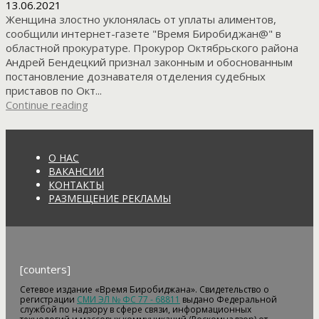
13.06.2021
Женщина злостно уклонялась от уплаты алиментов,
сообщили интернет-газете "Время Биробиджан@" в
областной прокуратуре. Прокурор Октябрьского района
Андрей Бендецкий признал законным и обоснованным
постановление дознавателя отделения судебных
приставов по Окт...
Continue reading
О НАС
ВАКАНСИИ
КОНТАКТЫ
РАЗМЕЩЕНИЕ РЕКЛАМЫ
[counters]
Сетевое издание «Время Биробиджана». Свидетельство о
регистрации
СМИ ЭЛ № ФС 77 - 68811
выдано Федеральной
службой по надзору в сфере связи, информационных