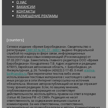
О НАС
ВАКАНСИИ
КОНТАКТЫ
РАЗМЕЩЕНИЕ РЕКЛАМЫ
[counters]
Сетевое издание «Время Биробиджана». Свидетельство о
регистрации
СМИ ЭЛ № ФС 77 - 68811
выдано Федеральной
службой по надзору в сфере связи, информационных
технологий и массовых коммуникаций (Роскомнадзор) от
07.03.2017 года. Заместитель главного редактора ООО «Время
Биробиджана»: Кондратенко Т.В. Адрес издателя и редакции:
679015, Еврейская автономная область, г. Биробиджан, ул.
Физкультурная, д. 26. Телефон (42622) 2-17-85. E-mail:
vremya-
bir@yandex.ru
При перепечатке текстов либо ином
использовании текстовых материалов с настоящего сайта на
иных ресурсах в сети Интернет гиперссылка на источник
обязательна. Мнение авторов публикаций не всегда отражает
точку зрения редакции. Если, по вашему мнению,
опубликованная информация не соответствует
действительности, воспользуйтесь правом на ответ в порядке
статьи 46 Закона РФ «О СМИ». Редакция не несет
ответственность за содержание внешних ссылок и
комментариев. За них ответственны, соответственно,
исключительно их правообладатели и авторы. Комментарии на