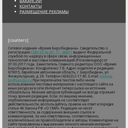
ВАКАНСИИ
КОНТАКТЫ
РАЗМЕЩЕНИЕ РЕКЛАМЫ
[counters]
Сетевое издание «Время Биробиджана». Свидетельство о
регистрации
СМИ ЭЛ № ФС 77 - 68811
выдано Федеральной
службой по надзору в сфере связи, информационных
технологий и массовых коммуникаций (Роскомнадзор) от
07.03.2017 года. Заместитель главного редактора ООО «Время
Биробиджана»: Кондратенко Т.В. Адрес издателя и редакции:
679015, Еврейская автономная область, г. Биробиджан, ул.
Физкультурная, д. 26. Телефон (42622) 2-17-85. E-mail:
vremya-
bir@yandex.ru
При перепечатке текстов либо ином
использовании текстовых материалов с настоящего сайта на
иных ресурсах в сети Интернет гиперссылка на источник
обязательна. Мнение авторов публикаций не всегда отражает
точку зрения редакции. Если, по вашему мнению,
опубликованная информация не соответствует
действительности, воспользуйтесь правом на ответ в порядке
статьи 46 Закона РФ «О СМИ». Редакция не несет
ответственность за содержание внешних ссылок и
комментариев. За них ответственны, соответственно,
исключительно их правообладатели и авторы. Комментарии на
сайте приравнены к выражению личного мнения интернет-