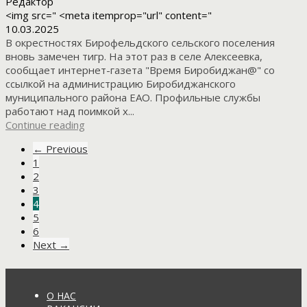
Редактор
<img src=" <meta itemprop="url" content="
10.03.2025
В окрестностях Бирофельдского сельского поселения
вновь замечен тигр. На этот раз в селе Алексеевка,
сообщает интернет-газета "Время Биробиджан@" со
ссылкой на администрацию Биробиджанского
муниципального района ЕАО. Профильные службы
работают над поимкой х...
Continue reading
← Previous
1
2
3
4
5
6
Next →
О НАС