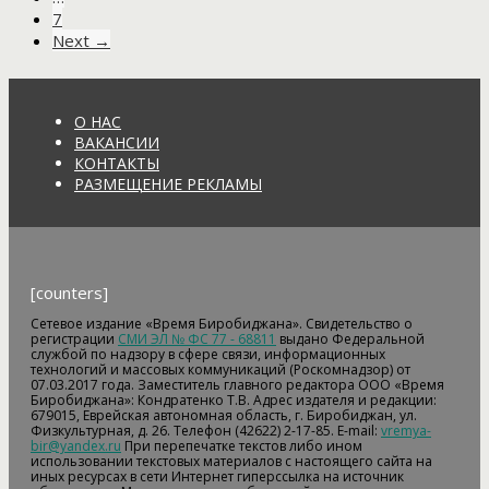
7
Next →
О НАС
ВАКАНСИИ
КОНТАКТЫ
РАЗМЕЩЕНИЕ РЕКЛАМЫ
[counters]
Сетевое издание «Время Биробиджана». Свидетельство о
регистрации
СМИ ЭЛ № ФС 77 - 68811
выдано Федеральной
службой по надзору в сфере связи, информационных
технологий и массовых коммуникаций (Роскомнадзор) от
07.03.2017 года. Заместитель главного редактора ООО «Время
Биробиджана»: Кондратенко Т.В. Адрес издателя и редакции:
679015, Еврейская автономная область, г. Биробиджан, ул.
Физкультурная, д. 26. Телефон (42622) 2-17-85. E-mail:
vremya-
bir@yandex.ru
При перепечатке текстов либо ином
использовании текстовых материалов с настоящего сайта на
иных ресурсах в сети Интернет гиперссылка на источник