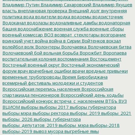
Владимир Путин
Владимир Сахаровский
Владимир Якушев
власть
внеплановая проверка
Внешний долг
внутренняя
политика
вода
водители
водка
водоемы
водоисточник
Водоканал
водолазы
водоналивные дамбы
водонапорная
башня
водоснабжение
военная служба
военные сборы
военный комиссар
ВОЗ
возврат_стеклотары
возгорание
воинский учет
война
война в Сирии
Войтенков
вокзал
волейбол
волк
Волонтеры
Волочаевка
Волочаевская битва
Волочаевский бой
вольная борьба
Ворожбит
Воропаева
воспитательная колония
воспоминания
Востокцемент
Восточный военный округ
Восточный экономический
форум
врач
врачебные ошибки
врачи
вредные привычки
временные трубопроводы
Время Биробиджана
всемирный фестиваль молодежи и студентов
Всероссийская перепись населения
Всероссийская
спартакиада пенсионеров
Всероссийский день ходьбы
Всероссийский конкурс
встреча_с_населением
ВТБъ
ВУЗ
ВЦИОМ
выборы
выборы 2017
выборы губернатора
выборы мэра
выборы ректора
выборы_2019
выборы_2021
выборы_2026
выборы_губернатора
выборы_депутатов_2019
выборы_мэра
выборы-2018
выборы-2019
вывоз мусора
выгребные ямы