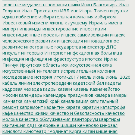
золотые медалисты
зоозащитники
Иван Благодырь
Иван
Голунов
Иван Проходцев
ИВЛ
ивс
Игорь Ткачев
игрушки
идиш
избиение
избирательная кампания
избирком
Известковый
измени жизнь к лучшему
Израиль
имена
импорт
инвалиды
инвестирование
инвестиции
инвестиционные проекты
индекс самоизоляции
индекс
человеческого развития
индексация
инновационное
развитие
иностранные государства
инспектор ДПС
инсульт
интервью
Интернет
инфекционная больница
инфекция
инфляция
инфраструктура
ипотека
Ирина
Пинчук
Иркутская область
иск
искусственная елка
искусственный_интеллект
исправительная колония
исследование
история
Итоги-2017
июль
июнь
июнь_2026
кабель линии электропередачи
кадетский бал
кадеты
кадровая чехарда
кадры
казаки
Казань
Казначейство
России
календарь
календарь праздников
камера
камеры
Камчатка
Камчатский край
канализация
капитальный
ремонт
капремонт
карантин
карате
каратин
катастрофа
кафе
качество жизни
качество и безопасность
качество
молока
качество обслуживания
Кванториум
квартиры
квитанция
КДН
кедровые шишки
Кемерово
кинозал
кинологи
кинотеатр "Родина"
Кирга
китай
кишечная