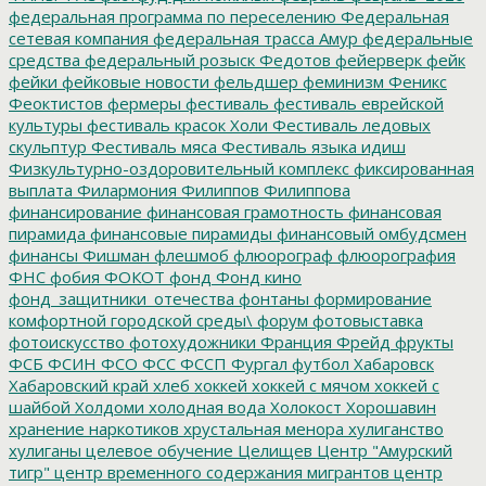
федеральная программа по переселению
Федеральная
сетевая компания
федеральная трасса Амур
федеральные
средства
федеральный розыск
Федотов
фейерверк
фейк
фейки
фейковые новости
фельдшер
феминизм
Феникс
Феоктистов
фермеры
фестиваль
фестиваль еврейской
культуры
фестиваль красок Холи
Фестиваль ледовых
скульптур
Фестиваль мяса
Фестиваль языка идиш
Физкультурно-оздоровительный комплекс
фиксированная
выплата
Филармония
Филиппов
Филиппова
финансирование
финансовая грамотность
финансовая
пирамида
финансовые пирамиды
финансовый омбудсмен
финансы
Фишман
флешмоб
флюорограф
флюорография
ФНС
фобия
ФОКОТ
фонд
Фонд кино
фонд_защитники_отечества
фонтаны
формирование
комфортной городской среды\
форум
фотовыставка
фотоискусство
фотохудожники
Франция
Фрейд
фрукты
ФСБ
ФСИН
ФСО
ФСС
ФССП
Фургал
футбол
Хабаровск
Хабаровский край
хлеб
хоккей
хоккей с мячом
хоккей с
шайбой
Холдоми
холодная вода
Холокост
Хорошавин
хранение наркотиков
хрустальная менора
хулиганство
хулиганы
целевое обучение
Целищев
Центр "Амурский
тигр"
центр временного содержания мигрантов
центр