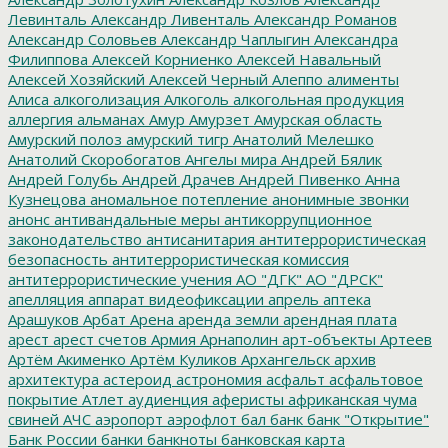
Левинталь
Александр Ливенталь
Александр Романов
Александр Соловьев
Александр Чаплыгин
Александра
Филиппова
Алексей Корниенко
Алексей Навальный
Алексей Хозяйский
Алексей Черный
Алеппо
алименты
Алиса
алкоголизация
Алкоголь
алкогольная продукция
аллергия
альманах
Амур
Амурзет
Амурская область
Амурский полоз
амурский тигр
Анатолий Мелешко
Анатолий Скоробогатов
Ангелы мира
Андрей Бялик
Андрей Голубь
Андрей Драчев
Андрей Пивенко
Анна
Кузнецова
аномальное потепление
анонимные звонки
анонс
антивандальные меры
антикоррупционное
законодательство
антисанитария
антитеррористическая
безопасность
антитеррористическая комиссия
антитеррористические учения
АО "ДГК"
АО "ДРСК"
апелляция
аппарат видеофиксации
апрель
аптека
Арашуков
Арбат
Арена
аренда земли
арендная плата
арест
арест счетов
Армия
Арнаполин
арт-объекты
Артеев
Артём Акименко
Артём Куликов
Архангельск
архив
архитектура
астероид
астрономия
асфальт
асфальтовое
покрытие
Атлет
аудиенция
аферисты
африканская чума
свиней
АЧС
аэропорт
аэрофлот
бал
банк
банк "Открытие"
Банк России
банки
банкноты
банковская карта