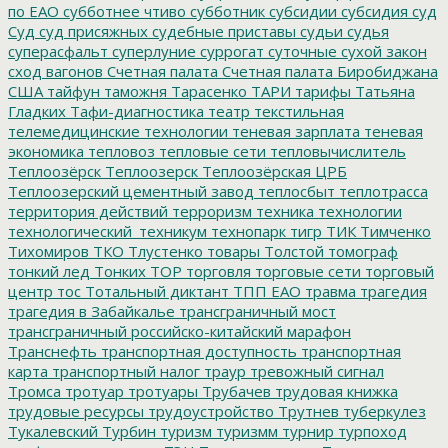
по ЕАО
субботнее чтиво
субботник
субсидии
субсидия
суд
Суд
суд присяжных
судебные приставы
судьи
судья
суперасфальт
суперлуние
суррогат
суточные
сухой закон
сход вагонов
Счетная палата
Счетная палата Биробиджана
США
тайфун
таможня
Тарасенко
ТАРИ
тарифы
Татьяна
Гладких
Тафи-диагностика
театр
текстильная
телемедицинские технологии
теневая зарплата
теневая
экономика
тепловоз
тепловые сети
тепловычислитель
Теплоозёрск
Теплоозерск
Теплоозёрская ЦРБ
Теплоозерский цементный завод
теплосбыт
теплотрасса
территория действий
терроризм
техника
технологии
технологический_техникум
технопарк
тигр
ТИК
Тимченко
Тихомиров
ТКО
Тлустенко
товары
Толстой
томограф
тонкий лед
Тонких
ТОР
торговля
торговые сети
торговый
центр
тос
Тотальный диктант
ТПП ЕАО
травма
трагедия
трагедия в Забайкалье
трансграничный мост
трансграничный российско-китайский марафон
Транснефть
транспортная доступность
транспортная
карта
транспортный налог
траур
тревожный сигнал
Тромса
тротуар
тротуары
Трубачев
трудовая книжка
трудовые ресурсы
трудоустройство
Трутнев
туберкулез
Тукалевский
Турбин
туризм
туризмм
турнир
турпоход