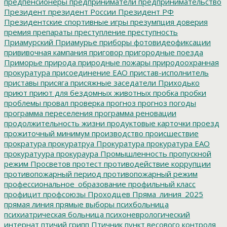
предпенсионеры
предприниматели
предпринимательство
Президент
президент России
Президент РФ
Президентские спортивные игры
презумпция доверия
премия
препараты
преступление
преступность
Приамурский
Приамурье
приборы фотовидеофиксации
прививочная кампания
приговор
пригородные поезда
Приморье
природа
природные пожары
природоохранная
прокуратура
присоединение ЕАО
пристав-исполнитель
приставы
присяга
присяжные заседатели
Приходько
приют
приют для бездомных животных
пробка
пробки
проблемы
провал
проверка
прогноз
прогноз погоды
программа переселения
программа реновации
продолжительность жизни
продуктовые карточки
проезд
прожиточный минимум
производство
происшествие
прократура
прокуратруа
Прокуратура
прокуратура ЕАО
прокуратуура
прокураура
Промышленность
пропускной
режим
Просветов
протест
противодействие коррупции
противопожарный период
противопожарный режим
профессиональное_образование
профильный класс
профицит
профсоюзы
Проходцев
Пряма_линия_2025
прямая линия
прямые выборы
психбольница
психиатрическая больница
психоневрологический
интернат
птичий грипп
Птичник
пункт весового контроля