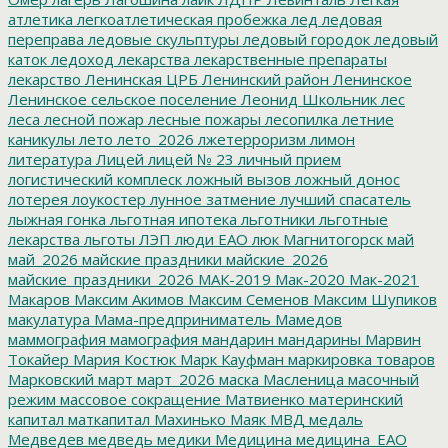
атлетика
легкоатлетическая пробежка
лед
ледовая
переправа
ледовые скульптуры
ледовый городок
ледовый
каток
ледоход
лекарства
лекарственные препараты
лекарство
Ленинская ЦРБ
Ленинский район
Ленинское
Ленинское сельское поселение
Леонид Школьник
лес
леса
лесной пожар
лесные пожары
лесопилка
летние
каникулы
лето
лето_2026
лжетерроризм
лимон
литература
Лицей
лицей № 23
личный прием
логистический комплеск
ложный вызов
ложный донос
лотерея
лоукостер
лунное затмение
лучший спасатель
лыжная гонка
льготная ипотека
льготники
льготные
лекарства
льготы
ЛЭП
люди ЕАО
люк
Магнитогорск
май
май_2026
майские праздники
майские_2026
майские_праздники_2026
МАК-2019
Мак-2020
Мак-2021
Макаров
Максим Акимов
Максим Семенов
Максим Шупиков
макулатура
Мама-предприниматель
Мамедов
маммография
мамография
мандарин
мандарины
Марвин
Токайер
Мария Костюк
Марк Кауфман
маркировка товаров
Марковский
март
март_2026
маска
Масленица
масочный
режим
массовое сокращение
Матвиенко
материнский
капитал
маткапитал
Махинько
Маяк
МВД
медаль
Медведев
медведь
медики
Медицина
медицина_ЕАО