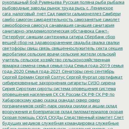
рукопашный бой
Румянцева
Русская поляна
рыба
рыбалка
рыбоводные заводы
рынок труда
рысь
с. Ленинское
сага_налоговый_гнет
Сад памяти
сальмонеллез
Самбери
самбо
самогон
самодеятельность
самозанятые
самолет
самооборона
самосуд
санавиация
санация
санитария
санитарно-эпидемиологическая обстанвока
Санкт-
Петербург
санкции
сантехника
сатира
Сбербанк
сбор
вещей
сбор на здравоохранение
свадьба
свалка
свалки
светофоры
свищ
связь
священнослужитель
секта
секция
акробатики
сельские врачи
сельские жители
сельский
учитель
сельское хозяйство
сельскохозяйственная
ярмарка
семена
семья
семья года
Семья года-2019
семья
года-2020
Семья года-2021
Сенаторы
сено
сентябрь
Сергей Ерёмин
Сергей Солтус
Сергей Фургал
сертификат
сибиреязвенные захоронения
сигареты
СИЗО
сирена
Сирия
Сироткин
сироты
система оповещения
система
оповещения населения
СК
СК России
СК РФ
СК РФ по
Хабаровскому краю
сказка
скандал
сквер
сквер
пограничников
скейт-парк
скидка
скидки и акции
склад
вооружения и боеприпасов
склад пиломатериалов
скорая
Скорая помощь
СКУД
СКУДы
Следственный комитет
Слет
будущих медиков
служебная командировка
служебные
собаки
смертность
смертность населения
смерть на