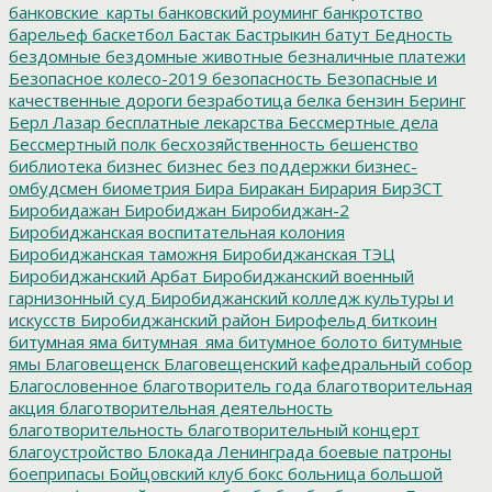
банковские_карты
банковский роуминг
банкротство
барельеф
баскетбол
Бастак
Бастрыкин
батут
Бедность
бездомные
бездомные животные
безналичные платежи
Безопасное колесо-2019
безопасность
Безопасные и
качественные дороги
безработица
белка
бензин
Беринг
Берл Лазар
бесплатные лекарства
Бессмертные дела
Бессмертный полк
бесхозяйственность
бешенство
библиотека
бизнес
бизнес без поддержки
бизнес-
омбудсмен
биометрия
Бира
Биракан
Бирария
БирЗСТ
Биробидажан
Биробиджан
Биробиджан-2
Биробиджанская воспитательная колония
Биробиджанская таможня
Биробиджанская ТЭЦ
Биробиджанский Арбат
Биробиджанский военный
гарнизонный суд
Биробиджанский колледж культуры и
искусств
Биробиджанский район
Бирофельд
биткоин
битумная яма
битумная_яма
битумное болото
битумные
ямы
Благовещенск
Благовещенский кафедральный собор
Благословенное
благотворитель года
благотворительная
акция
благотворительная деятельность
благотворительность
благотворительный концерт
благоустройство
Блокада Ленинграда
боевые патроны
боеприпасы
Бойцовский клуб
бокс
больница
большой