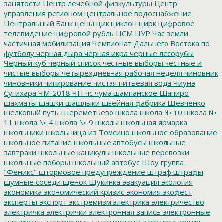
занятости
Центр лечебной физкультуры
Центр
управления регионом
центральное водоснабжение
Центральный Банк
цены
цик
циклон
цирк
цифровое
телевидение
цифровой рубль
ЦСМ
ЦУР
Час земли
частичная мобилизация
Чемпионат Дальнего Востока по
футболу
черная дыра
черная икра
черные лесорубы
Черный куб
черный список
честные выборы
честные и
чистые выборы
четырехдневная рабочая неделя
чиновник
чиновники
чипирование
чистая питьевая вода
Чиунэ
Сугихара
ЧМ-2018
ЧП
чс
чума
шампанское
Шапиро
шахматы
шашки
шашлыки
швейная фабрика
Шевченко
шелковый путь
Шереметьево
школа
школа № 10
школа №
11
школа № 4
школа № 9
школы
школьная ярмарка
школьники
школьница из Томсино
школьное образование
школьное питание
школьные автобусы
школьные
завтраки
школьные каникулы
школьные перевозки
школьные поборы
школьный автобус
Шоу группа
"Феникс"
штормовое предупреждение
штраф
штрафы
шумные соседи
щенок
Щукинка
эвакуация
экология
экономика
экономический кризис
экономия
экофест
эксперты
экспорт
экстремизм
электрика
электричество
электричка
электрички
электронная запись
электронные
турникеты
электроплита
электросети
электроэнергия