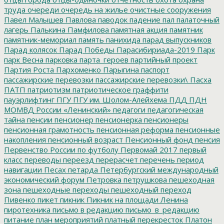
труда
очереди
очередь на жилье
очистные сооружения
Павел Малышев
Павлова
паводок
падение
пал
палаточный
лагерь
Палькина
Памфилова
памятная акция
памятник
памятник-мемориал
память
панихида
парад выпускников
Парад колясок
Парад Победы
Парасибириада-2019
Парк
парк Весна
парковка
парта_героев
партийный проект
Партия Роста
Пархоменко
Парыгина
паспорт
пассажирские перевозки
пассажирские перевозки\
Пасха
ПАТП
патриотизм
патриотическое граффити
пауэрлифтинг
ПГУ
ПГУ им. Шолом-Алейхема
ПДД
ПДН
МОМВД России «Ленинский»
педагоги
педагогическая
тайна
пенсии
пенсионер
пенсионерка
пенсионеры
пенсионная грамотность
пенсионная реформа
пенсионные
накопления
пенсионный возраст
Пенсионный фонд
пенсия
Первенство России по футболу
Первомай 2017
первый
класс
переводы
переезд
перерасчет
перечень
период
навигации
Песах
петарда
Петербургский международный
экономический форум
Петровка
петрушкова
пешеходная
зона
пешеходные переходы
пешеходный переход
Пивенко
пикет
пикник
Пикник на площади Ленина
пиротехника
письмо в редакцию
письмо_в_редакцию
питание
план мероприятий
платный перекресток
Платон