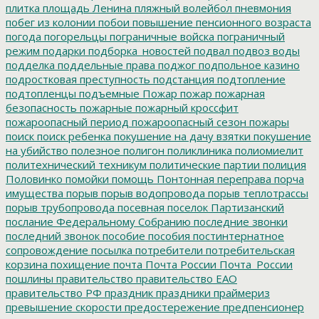
плитка
площадь Ленина
пляжный волейбол
пневмония
побег из колонии
побои
повышение пенсионного возраста
погода
погорельцы
пограничные войска
пограничный
режим
подарки
подборка_новостей
подвал
подвоз воды
подделка
поддельные права
поджог
подпольное казино
подростковая преступность
подстанция
подтопление
подтопленцы
подъемные
Пожар
пожар
пожарная
безопасность
пожарные
пожарный кроссфит
пожароопасный период
пожароопасный сезон
пожары
поиск
поиск ребенка
покушение на дачу взятки
покушение
на убийство
полезное
полигон
поликлиника
полиомиелит
политехнический техникум
политические партии
полиция
Половинко
помойки
помощь
Понтонная переправа
порча
имущества
порыв
порыв водопровода
порыв теплотрассы
порыв трубопровода
посевная
поселок Партизанский
послание Федеральному Собранию
последние звонки
последний звонок
пособие
пособия
постинтернатное
сопровождение
посылка
потребители
потребительская
корзина
похищение
почта
Почта России
Почта_России
пошлины
правительство
правительство ЕАО
правительство РФ
праздник
праздники
праймериз
превышение скорости
предостережение
предпенсионер