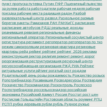
пункт пропуска
путевка
Путин
ПФР
Пшеничный
пьянство
за рулем
работа
работодатели
рабочая неделя
рабочая
поездка
рабочие места
радиация
радон
Разбой
развлекательный центр
развод
Раздольное
размыв
берегов
ракеты
Рамазанов
РАН
РАНХиГС
расписание
расписание автобусов
РДШ
реальные доходы
реанимация
ревизия
региональные финансы
региональный оператор
Региональный сосудистый центр
регистратура
регламент
регоператор
регоператор по тко
режим самоизоляции
резиновая квартира
резиновые
квартиры
рейд
рейинг
рейтинг
рейтинг_2026
реклама
реконструкция
ректор
религия
ремонт
ремонт дорог
реорганизация
реструктуризация
ресурсный центр
ресурсоснабжающая организация
РЖД
РИА Рейтинг
ритуальные услуги
рйтинг
рогатый скот
роддом
Родительский день
роды
рождаемость
Рождество
розыск
Ропотребнадзор
Росавиация
Росводресурсы
Росгвардия
Роскачество
Роскомнадзор
Росконтроль
Рослесхоз
Роспотребнадзор
россельхознадзор
российская
экономика
Российский Азимут
Россия
Росстат
рост цен
Ростислав Гольдштейн
Ростовская область
роуминг
РПЦ
РСПП
рубка деревьев
рубли
рубль
Рудное
ружье