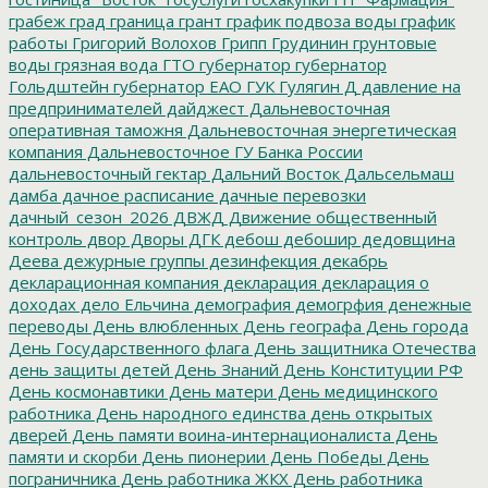
грабеж
град
граница
грант
график подвоза воды
график
работы
Григорий Волохов
Грипп
Грудинин
грунтовые
воды
грязная вода
ГТО
губернатор
губернатор
Гольдштейн
губернатор ЕАО
ГУК
Гулягин
Д
давление на
предпринимателей
дайджест
Дальневосточная
оперативная таможня
Дальневосточная энергетическая
компания
Дальневосточное ГУ Банка России
дальневосточный гектар
Дальний Восток
Дальсельмаш
дамба
дачное расписание
дачные перевозки
дачный_сезон_2026
ДВЖД
Движение общественный
контроль
двор
Дворы
ДГК
дебош
дебошир
дедовщина
Деева
дежурные группы
дезинфекция
декабрь
декларационная компания
декларация
декларация о
доходах
дело Ельчина
демография
демогрфия
денежные
переводы
День влюбленных
День географа
День города
День Государственного флага
День защитника Отечества
день защиты детей
День Знаний
День Конституции РФ
День космонавтики
День матери
День медицинского
работника
День народного единства
день открытых
дверей
День памяти воина-интернационалиста
День
памяти и скорби
День пионерии
День Победы
День
пограничника
День работника ЖКХ
День работника