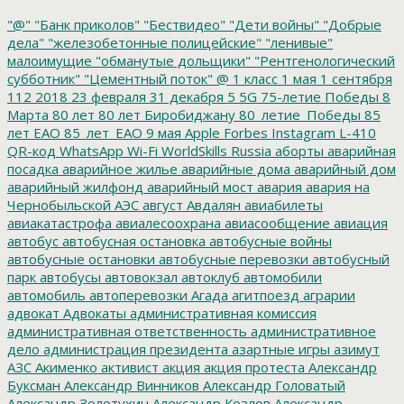
"@"
"Банк приколов"
"Бествидео"
"Дети войны"
"Добрые
дела"
"железобетонные полицейские"
"ленивые"
малоимущие
"обманутые дольщики"
"Рентгенологический
субботник"
"Цементный поток"
@
1 класс
1 мая
1 сентября
112
2018
23 февраля
31 декабря
5
5G
75-летие Победы
8
Марта
80 лет
80 лет Биробиджану
80_летие_Победы
85
лет ЕАО
85_лет_ЕАО
9 мая
Apple
Forbes
Instagram
L-410
QR-код
WhatsApp
Wi-Fi
WorldSkills Russia
аборты
аварийная
посадка
аварийное жилье
аварийные дома
аварийный дом
аварийный жилфонд
аварийный мост
авария
авария на
Чернобыльской АЭС
август
Авдалян
авиабилеты
авиакатастрофа
авиалесоохрана
авиасообщение
авиация
автобус
автобусная остановка
автобусные войны
автобусные остановки
автобусные перевозки
автобусный
парк
автобусы
автовокзал
автоклуб
автомобили
автомобиль
автоперевозки
Агада
агитпоезд
аграрии
адвокат
Адвокаты
административная комиссия
административная ответственность
административное
дело
администрация президента
азартные игры
азимут
АЗС
Акименко
активист
акция
акция протеста
Александр
Буксман
Александр Винников
Александр Головатый
Александр Золотухин
Александр Козлов
Александр