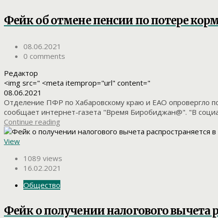
Фейк об отмене пенсии по потере корм
08.06.2021
0 comments
Редактор
<img src=" <meta itemprop="url" content="
08.06.2021
Отделение ПФР по Хабаровскому краю и ЕАО опровергло п
сообщает интернет-газета "Время Биробиджан@". "В социа
Continue reading
View
1089 views
16.02.2021
Общество
Фейк о получении налогового вычета р