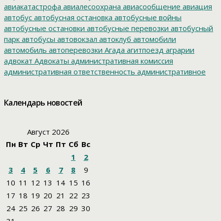
авиакатастрофа
авиалесоохрана
авиасообщение
авиация
автобус
автобусная остановка
автобусные войны
автобусные остановки
автобусные перевозки
автобусный
парк
автобусы
автовокзал
автоклуб
автомобили
автомобиль
автоперевозки
Агада
агитпоезд
аграрии
адвокат
Адвокаты
административная комиссия
административная ответственность
административное
дело
администрация президента
азартные игры
азимут
АЗС
Акименко
активист
акция
акция протеста
Александр
Календарь новостей
Буксман
Александр Винников
Александр Головатый
Александр Золотухин
Александр Козлов
Александр
Левинталь
Александр Ливенталь
Александр Романов
Август 2026
Александр Соловьев
Александр Чаплыгин
Александра
Пн
Вт
Ср
Чт
Пт
Сб
Вс
Филиппова
Алексей Корниенко
Алексей Навальный
1
2
Алексей Хозяйский
Алексей Черный
Алеппо
алименты
Алиса
алкоголизация
Алкоголь
алкогольная продукция
3
4
5
6
7
8
9
аллергия
альманах
Амур
Амурзет
Амурская область
10
11
12
13
14
15
16
Амурский полоз
амурский тигр
Анатолий Мелешко
17
18
19
20
21
22
23
Анатолий Скоробогатов
Ангелы мира
Андрей Бялик
24
25
26
27
28
29
30
Андрей Голубь
Андрей Драчев
Андрей Пивенко
Анна