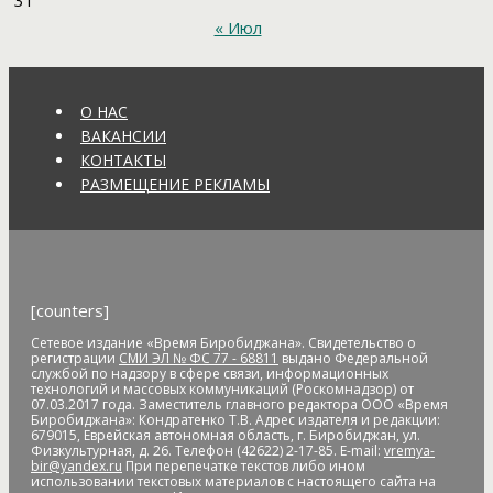
31
Кузнецова
аномальное потепление
анонимные звонки
« Июл
анонс
антивандальные меры
антикоррупционное
законодательство
антисанитария
антитеррористическая
безопасность
антитеррористическая комиссия
антитеррористические учения
АО "ДГК"
АО "ДРСК"
О НАС
апелляция
аппарат видеофиксации
апрель
аптека
ВАКАНСИИ
Арашуков
Арбат
Арена
аренда земли
арендная плата
КОНТАКТЫ
арест
арест счетов
Армия
Арнаполин
арт-объекты
Артеев
РАЗМЕЩЕНИЕ РЕКЛАМЫ
Артём Акименко
Артём Куликов
Архангельск
архив
архитектура
астероид
астрономия
асфальт
асфальтовое
покрытие
Атлет
аудиенция
аферисты
африканская чума
свиней
АЧС
аэропорт
аэрофлот
бал
банк
банк "Открытие"
Банк России
банки
банкноты
банковская карта
[counters]
банковские_карты
банковский роуминг
банкротство
барельеф
баскетбол
Бастак
Бастрыкин
батут
Бедность
Сетевое издание «Время Биробиджана». Свидетельство о
регистрации
СМИ ЭЛ № ФС 77 - 68811
выдано Федеральной
бездомные
бездомные животные
безналичные платежи
службой по надзору в сфере связи, информационных
технологий и массовых коммуникаций (Роскомнадзор) от
Безопасное колесо-2019
безопасность
Безопасные и
07.03.2017 года. Заместитель главного редактора ООО «Время
качественные дороги
безработица
белка
бензин
Беринг
Биробиджана»: Кондратенко Т.В. Адрес издателя и редакции:
679015, Еврейская автономная область, г. Биробиджан, ул.
Берл Лазар
бесплатные лекарства
Бессмертные дела
Физкультурная, д. 26. Телефон (42622) 2-17-85. E-mail:
vremya-
Бессмертный полк
бесхозяйственность
бешенство
bir@yandex.ru
При перепечатке текстов либо ином
использовании текстовых материалов с настоящего сайта на
библиотека
бизнес
бизнес без поддержки
бизнес-