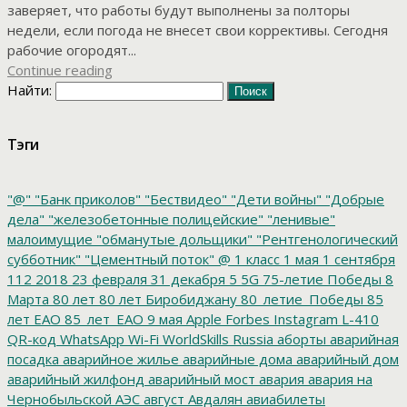
заверяет, что работы будут выполнены за полторы
недели, если погода не внесет свои коррективы. Сегодня
рабочие огородят...
Continue reading
Найти:
Тэги
"@"
"Банк приколов"
"Бествидео"
"Дети войны"
"Добрые
дела"
"железобетонные полицейские"
"ленивые"
малоимущие
"обманутые дольщики"
"Рентгенологический
субботник"
"Цементный поток"
@
1 класс
1 мая
1 сентября
112
2018
23 февраля
31 декабря
5
5G
75-летие Победы
8
Марта
80 лет
80 лет Биробиджану
80_летие_Победы
85
лет ЕАО
85_лет_ЕАО
9 мая
Apple
Forbes
Instagram
L-410
QR-код
WhatsApp
Wi-Fi
WorldSkills Russia
аборты
аварийная
посадка
аварийное жилье
аварийные дома
аварийный дом
аварийный жилфонд
аварийный мост
авария
авария на
Чернобыльской АЭС
август
Авдалян
авиабилеты