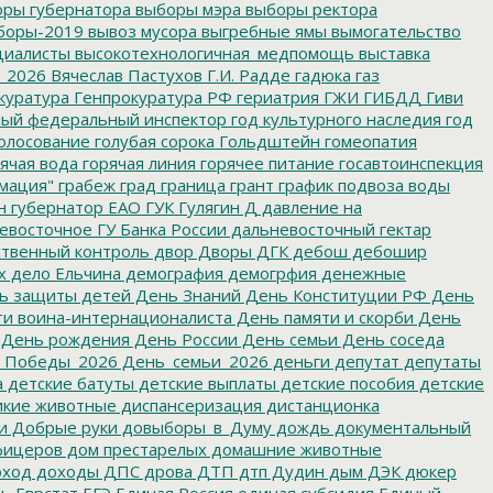
ры губернатора
выборы мэра
выборы ректора
боры-2019
вывоз мусора
выгребные ямы
вымогательство
циалисты
высокотехнологичная_медпомощь
выставка
_2026
Вячеслав Пастухов
Г.И. Радде
гадюка
газ
куратура
Генпрокуратура РФ
гериатрия
ГЖИ
ГИБДД
Гиви
ный федеральный инспектор
год культурного наследия
год
олосование
голубая сорока
Гольдштейн
гомеопатия
ячая вода
горячая линия
горячее питание
госавтоинспекция
мация"
грабеж
град
граница
грант
график подвоза воды
н
губернатор ЕАО
ГУК
Гулягин
Д
давление на
восточное ГУ Банка России
дальневосточный гектар
твенный контроль
двор
Дворы
ДГК
дебош
дебошир
х
дело Ельчина
демография
демогрфия
денежные
ь защиты детей
День Знаний
День Конституции РФ
День
и воина-интернационалиста
День памяти и скорби
День
День рождения
День России
День семьи
День соседа
_Победы_2026
День_семьи_2026
деньги
депутат
депутаты
а
детские батуты
детские выплаты
детские пособия
детские
кие животные
диспансеризация
дистанционка
и
Добрые руки
довыборы_в_Думу
дождь
документальный
фицеров
дом престарелых
домашние животные
ход
доходы
ДПС
дрова
ДТП
дтп
Дудин
дым
ДЭК
дюкер