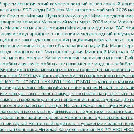
й прием
логистический комплеск
ложный вызов
ложный доно
ва
льготы
ЛЭП
люди ЕАО
люк
Магнитогорск
май
май_2026
ма
им Семенов
Максим Шупиков
макулатура
Мама-предпринима
ркировка товаров
Марковский
март
март_2026
маска
Маслен
ль
Медведев
медведь
медики
Медицина
медицина_ЕАО
мед
гация
международные отношения
международный полумара
ционное законодательство
миграция
микрофинансовые_орг
ирование
министерство образования и науки РФ
Министерс
ироды
минпромторг
Минпросвещения
Минстрой
Минтранс
М
шка
мнение
мнение_Кузовин
мнение_медицина
мнение_Рай
я
мобильная связь
мобильное приложение
модельная библи
Биробиджанский»
мониторинг
мониторинг цен
морг
морепр
ичество
МРОТ
мудрость
музей
музей современного искусст
л"
МУП "ГТС"
МУП "ГУК
МУП "ПАТП"
МУП "Транспортная ком
иробиджана
мясо
Мясокомбинат
набережная
Навальный
нави
ики
наледь
налог
налог на имущество
налог на профессиона
симость
нарколаборатория
наркомания
наркосодержащие р
население
насосная станция
Наталья Баженова
наука
Наум Л
лагополучные семьи
недвижимость
недострои
независимая 
кролог
нелегальная торговля
Немаев
непогода
нерабочая не
тный случай
Нетрезвый водитель
неуважение к власти
нефо
йонная больница
Николай Канделя
никотин
НК РФ
НКО
НКО