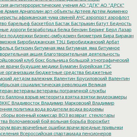
ссия
антитеррористические учения
АО "ДГК"
АО "ДРСК"
ов
Армия
Арнаполин
арт-объекты
Артеев
Артём Акименко
еристы
африканская чума свиней
АЧС
аэропорт
аэрофлот
тво
барельеф
баскетбол
Бастак
Бастрыкин
батут
Бедность
нные дороги
безработица
белка
бензин
Беринг
Берл Лазар
без поддержки
бизнес-омбудсмен
биометрия
Бира
Биракан
аможня
Биробиджанская ТЭЦ
Биробиджанский Арбат
фельд
биткоин
битумная яма
битумная_яма
битумное
ворительная акция
благотворительная деятельность
ойцовский клуб
бокс
больница
большой этнографический
е врачи
будущие медики
Бумагин
Бурейская ГЭС
е организации
бюджетные средства
бюджетные
мский детдом
валежник
Валентин Брусиловский
Валентин
ябрьская социалистическая революция
Великая
теран
ветераны
ветераны пограничной службы
го баллона
взрыв метеорита
взятка
взятки
видеокамеры
ВККС
Владивосток
Владимир Марковский
Владимир
енняя политика
вода
водители
водка
водоемы
 сборы
военный комиссар
ВОЗ
возврат_стеклотары
итва
Волочаевский бой
вольная борьба
Ворожбит
орум
врач
врачебные ошибки
врачи
вредные привычки
аселения
Всероссийская спартакиада пенсионеров