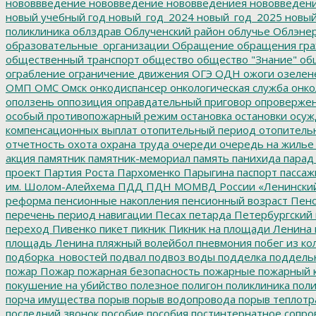
нововвведение
нововведение
нововведениея
нововведен
новый учебный год
новый_год_2024
новый_год_2025
новый
поликлиника
облздрав
Облученский район
облучье
Облэнер
образовательные_организации
Обращение
обращения гр
общественный транспорт
общество
общество "Знание"
общ
ограбление
ограничение движения
ОГЭ
ОДН
ожоги
озелен
ОМП
ОМС
Омск
онкодиспансер
онкологическая служба
онко
оползень
оппозиция
оправдательный приговор
опроверже
особый противопожарный режим
остановка
остановки
осуж
компенсационных выплат
отопительный период
отопитель
отчетность
охота
охрана труда
очереди
очередь на жилье
акция
памятник
памятник-мемориал
память
панихида
парад
проект
Партия Роста
Пархоменко
Парыгина
паспорт
пассаж
им. Шолом-Алейхема
ПДД
ПДН МОМВД России «Ленински
реформа
пенсионные накопления
пенсионный возраст
Пенс
перечень
период навигации
Песах
петарда
Петербургский
переход
Пивенко
пикет
пикник
Пикник на площади Ленина
площадь Ленина
пляжный волейбол
пневмония
побег из ко
подборка_новостей
подвал
подвоз воды
подделка
поддель
пожар
Пожар
пожарная безопасность
пожарные
пожарный 
покушение на убийство
полезное
полигон
поликлиника
поли
порча имущества
порыв
порыв водопровода
порыв теплотр
последний звонок
пособие
пособия
постинтернатное сопр