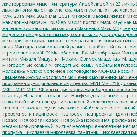
лжетерроризм
лимон
литература
Лицей
лицей № 23
личны
лыжная гонка
льготная ипотека
льготники
льготные лекарст
МАК-2019
Мак-2020
Мак-2021
Макаров
Максим Акимов
Макс
мандарины
Марвин Токайер
Мария Костюк
Марк Кауфман
ма
материнский капитал
маткапитал
Махинько
Маяк
МВД
меда
медосмотр
медработники
медсестры
международная деле
метеорит
методика
мигранты
миграционная политика
мигра
вода
Минздрав
минимальный размер заработной платы
мин
строительства и ЖКХ
Минобороны РФ
Минобрнауки
Минпр
митинг
Михаил Мишустин
Михаил Озимок
младенцы
Младу
многодетные семьи
многодетные_семьи
мобильная галере
молодежь
молоко
молочное скотоводство
МОМВД России «
Нижнеленинском
мотопомпа
мошенник
мошенники
мошенн
программа
муниципальное имущество
МУП
МУП "Водокана
МФЦ
МЧС
МЧС РФ
мэр
мэрия
мэрия Биробиджана
мэрия_Б
надежда
Назаров
назначения
Найфельд
наказание
накркот
налоговый вычет
нападение
напорный коллектор
наркозави
тишины и покоя
нарушения пожарной безопасности
насвай
тревожности
наципроект
нацпроект
нацпроекты
НДФЛ
неб
незаконная охота
незаконная рубка
незаконная_реклама
не
несанкционированный_митинг
несовершеннолетние
несчас
пропуска
Николаевка
николаевка_памятник
Николаевская ра