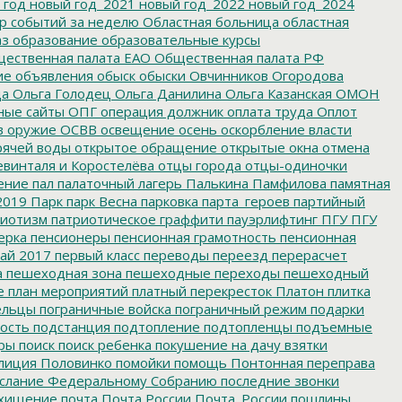
 год
новый год_2021
новый год_2022
новый год_2024
р событий за неделю
Областная больница
областная
аз
образование
образовательные курсы
ественная палата ЕАО
Общественная палата РФ
ие
объявления
обыск
обыски
Овчинников
Огородова
да
Ольга Голодец
Ольга Данилина
Ольга Казанская
ОМОН
ные сайты
ОПГ
операция должник
оплата труда
Оплот
в
оружие
ОСВВ
освещение
осень
оскорбление власти
рячей воды
открытое обращение
открытые окна
отмена
евинталя и Коростелёва
отцы города
отцы-одиночки
ение
пал
палаточный лагерь
Палькина
Памфилова
памятная
2019
Парк
парк Весна
парковка
парта_героев
партийный
иотизм
патриотическое граффити
пауэрлифтинг
ПГУ
ПГУ
ерка
пенсионеры
пенсионная грамотность
пенсионная
ай 2017
первый класс
переводы
переезд
перерасчет
а
пешеходная зона
пешеходные переходы
пешеходный
е
план мероприятий
платный перекресток
Платон
плитка
ельцы
пограничные войска
пограничный режим
подарки
ость
подстанция
подтопление
подтопленцы
подъемные
ры
поиск
поиск ребенка
покушение на дачу взятки
лиция
Половинко
помойки
помощь
Понтонная переправа
слание Федеральному Собранию
последние звонки
хищение
почта
Почта России
Почта_России
пошлины