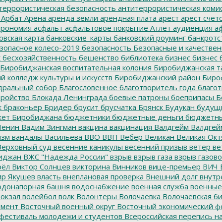
террористическая безопасность
антитеррористическая коми
Арбат
Арена
аренда земли
арендная плата
арест
арест счет
трономия
асфальт
асфальтовое покрытие
Атлет
аудиенция
аф
овская карта
банковские_карты
банковский роуминг
банкротс
зопасное колесо-2019
безопасность
Безопасные и качестве
к
бесхозяйственность
бешенство
библиотека
бизнес
бизнес 
Биробиджанская воспитательная колония
Биробиджанская т
 колледж культуры и искусств
Биробиджанский район
Биро
дральный собор
Благословенное
благотворитель года
благот
тройство
Блокада Ленинграда
боевые патроны
боеприпасы
Б
к
браконьер
Бридер
брусит
брусчатка
Брянск
Будукан
будущи
ет Биробиджана
бюджетники
бюджетные деньги
бюджетны
Ленин
Вадим Зингман
вакцина
вакцинация
Валдгейм
Валдгей
изм
вандалы
Васильева
ВВО
ВВП
Вебер
Великан
Великая Окт
ерховный суд
весенние каникулы
весенний призыв
ветер
ве
иджан
ВЖС "Надежда России"
взрыв
взрыв газа
взрыв газово
рёл
Виктор Солнцев
викторина
Винников
вице-премьер
ВИЧ
р Якушев
власть
внеплановая проверка
Внешний долг
внутр
донапорная башня
водоснабжение
военная служба
военные
окзал
волейбол
волк
Волонтеры
Волочаевка
Волочаевская б
емент
Восточный военный округ
Восточный экономический ф
фестиваль молодежи и студентов
Всероссийская перепись н