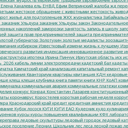
ейская_мудрость
еврейские традиции
Евровидение
Евросе
Елена Хахалева
ель
ЕНВД
Ефим Вепринский
жалоба
жд пере
детьми
жестокое обращение с животными
жестокость
живо
ирот
жильё для подтопленцев
ЖКХ
журналистика
Забайкальск
м
заказник Ульдура
заказник Ульдуры
закон
Законодательное
ионных накоплений
заморозки
занятость
запись в школу
запо
дей
защита прав предпринимателей
защита предпринимате
лотой губернатор
Золотухин
золотые медалисты
зоозащит
ампания
избирком
Известковый
измени жизнь к лучшему
Изр
овеческого развития
индексация
инновационное развитие
ин
раструктура
ипотека
Ирина Пинчук
Иркутская область
иск
ис
ь_2026
кабель линии электропередачи
кадетский бал
кадеты
мчатка
Камчатский край
канализация
капитальный ремонт
кап
бслуживания
Кванториум
квартиры
квитанция
КДН
кедровые
ище
клещ
клещи
клубника
книга памяти
книги
КНР
КоАП
кови
оммуналка
коммунальная авария
коммунальные платежи
комм
делия
конкурс
Конрад
Константин Лазарев
конституционный
латы
коронаврус
Коростелев
короткая рабочая неделя
корру
икра
Краснодарский край
кредит
кредитная амнистия
кредит
ование
Кубок лосося
КУГИ
КУГИ ЕАО
Кудесник
кудо
кулинари
уренков
курсы
курсы повышения квалификации
КФХ
лаборат
ереправа
ледовые скульптуры
ледовый городок
ледовый кат
ьское поселение
Леонид Школьник
лес
леса
лесной пожар
ле