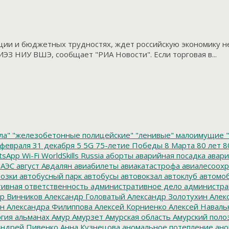
ии и бюджетных трудностях, ждет российскую экономику не 
З НИУ ВШЭ, сообщает "РИА Новости". Если торговая в...
ла"
"железобетонные полицейские"
"ленивые" малоимущие
"
февраля
31 декабря
5
5G
75-летие Победы
8 Марта
80 лет
8
tsApp
Wi-Fi
WorldSkills Russia
аборты
аварийная посадка
авари
 АЭС
август
Авдалян
авиабилеты
авиакатастрофа
авиалесоохр
озки
автобусный парк
автобусы
автовокзал
автоклуб
автомо
ивная ответственность
административное дело
администра
р Винников
Александр Головатый
Александр Золотухин
Алек
ин
Александра Филиппова
Алексей Корниенко
Алексей Наваль
гия
альманах
Амур
Амурзет
Амурская область
Амурский поло
ндрей Пивенко
Анна Кузнецова
аномальное потепление
ано