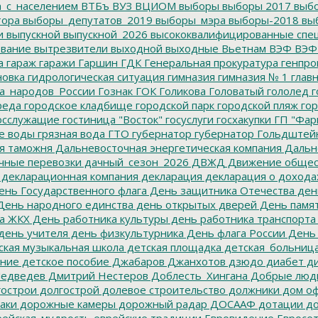
а_с_населением
ВТБъ
ВУЗ
ВЦИОМ
выборы
выборы 2017
выбо
тора
выборы_депутатов_2019
выборы_мэра
выборы-2018
вы
и
выпускной
выпускной_2026
высококвалифицированные спе
вание
вытрезвители
выходной
выходные
Вьетнам
ВЭФ
ВЭФ
а
гараж
гаражи
Гаршин
ГДК
Генеральная прокуратура
генпро
новка
гидрологическая ситуация
гимназия
гимназия № 1
глав
а_народов_России
Гознак
ГОК
Голикова
Головатый
гололед
г
реда
городское кладбище
городской парк
городской пляж
гор
осслужащие
гостиница "Восток"
госуслуги
госхакупки
ГП "Фар
е воды
грязная вода
ГТО
губернатор
губернатор Гольдштей
я таможня
Дальневосточная энергетическая компания
Дальне
чные перевозки
дачный_сезон_2026
ДВЖД
Движение общес
декларационная компания
декларация
декларация о дохода
нь Государственного флага
День защитника Отечества
ден
ень народного единства
день открытых дверей
День памят
а ЖКХ
День работника культуры
день работника транспорта
день учителя
день физкультурника
День флага России
День
ская музыкальная школа
детская площадка
детская_больниц
ание
детское пособие
Джабаров
Джанхотов
дзюдо
диабет
ди
едведев
Дмитрий Нестеров
Доблесть_Хингана
Добрые люд
острои
долгострой
долевое строительство
должники
дом о
аки
дорожные камеры
дорожный радар
ДОСААФ
дотации
до