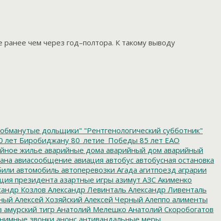
ранее чем через год–полтора. К такому выводу
обманутые дольщики"
"Рентгенологический субботник"
0 лет Биробиджану
80_летие_Победы
85 лет ЕАО
йное жилье
аварийные дома
аварийный дом
аварийный
ана
авиасообщение
авиация
автобус
автобусная остановка
били
автомобиль
автоперевозки
Агада
агитпоезд
аграрии
ция президента
азартные игры
азимут
АЗС
Акименко
сандр Козлов
Александр Левинталь
Александр Ливенталь
ный
Алексей Хозяйский
Алексей Черный
Алеппо
алименты
з
амурский тигр
Анатолий Мелешко
Анатолий Скоробогатов
нимные звонки
анонс
антивандальные меры