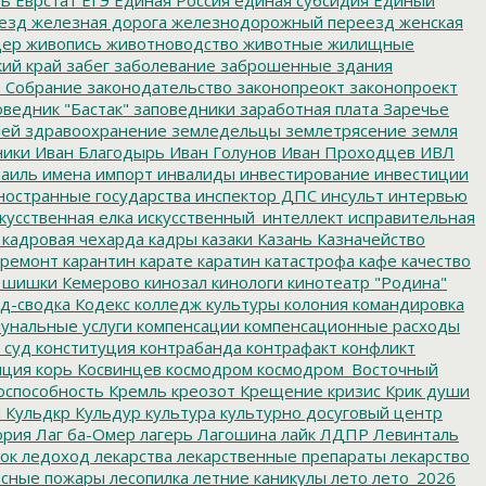
ть
Еврстат
ЕГЭ
Единая Россия
единая субсидия
Единый
езд
железная дорога
железнодорожный переезд
женская
дер
живопись
животноводство
животные
жилищные
ий край
забег
заболевание
заброшенные здания
 Собрание
законодательство
законопреокт
законопроект
ведник "Бастак"
заповедники
заработная плата
Заречье
лей
здравоохранение
земледельцы
землетрясение
земля
ники
Иван Благодырь
Иван Голунов
Иван Проходцев
ИВЛ
аиль
имена
импорт
инвалиды
инвестирование
инвестиции
остранные государства
инспектор ДПС
инсульт
интервью
кусственная елка
искусственный_интеллект
исправительная
кадровая чехарда
кадры
казаки
Казань
Казначейство
ремонт
карантин
карате
каратин
катастрофа
кафе
качество
 шишки
Кемерово
кинозал
кинологи
кинотеатр "Родина"
д-сводка
Кодекс
колледж культуры
колония
командировка
унальные услуги
компенсации
компенсационные расходы
 суд
конституция
контрабанда
контрафакт
конфликт
пция
корь
Косвинцев
космодром
космодром_Восточный
оспособность
Кремль
креозот
Крещение
кризис
Крик души
я
Кульдкр
Кульдур
культура
культурно досуговый центр
ория
Лаг ба-Омер
лагерь
Лагошина
лайк
ЛДПР
Левинталь
ок
ледоход
лекарства
лекарственные препараты
лекарство
сные пожары
лесопилка
летние каникулы
лето
лето_2026