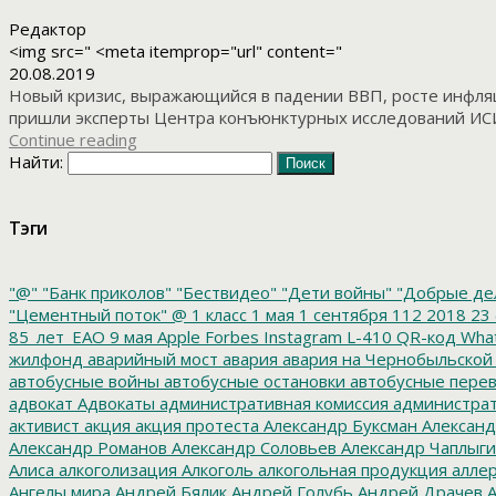
Редактор
<img src=" <meta itemprop="url" content="
20.08.2019
Новый кризис, выражающийся в падении ВВП, росте инфляц
пришли эксперты Центра конъюнктурных исследований ИСИЭ
Continue reading
Найти:
Тэги
"@"
"Банк приколов"
"Бествидео"
"Дети войны"
"Добрые де
"Цементный поток"
@
1 класс
1 мая
1 сентября
112
2018
23 
85_лет_ЕАО
9 мая
Apple
Forbes
Instagram
L-410
QR-код
Wha
жилфонд
аварийный мост
авария
авария на Чернобыльской
автобусные войны
автобусные остановки
автобусные перев
адвокат
Адвокаты
административная комиссия
администрат
активист
акция
акция протеста
Александр Буксман
Александ
Александр Романов
Александр Соловьев
Александр Чаплыг
Алиса
алкоголизация
Алкоголь
алкогольная продукция
аллер
Ангелы мира
Андрей Бялик
Андрей Голубь
Андрей Драчев
А