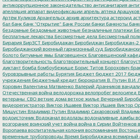
антикоррупционное законодательство
антисанитария
анти
апелляция
аппарат видеофиксации
апрель
аптека
Арашуков
Артём Куликов
Архангельск
архив
архитектура
астероид
ас
бал
банк
банк "Открытие"
Банк России
банки
банкноты
банк
бездомные
бездомные животные
безналичные платежи
Бе
бесплатные лекарства
Бессмертные дела
Бессмертный пол
Бирария
БирЗСТ
Биробидажан
Биробиджан
Биробиджан-2
Биробиджанский военный гарнизонный суд
Биробиджанский
болото
битумные ямы
Благовещенск
Благовещенский кафе
благотворительность
благотворительный концерт
благоус
диктант
бомба
бомбоубежище
Борис Титов
Борохович
бра
буровзрывные работы
Бурятия
Бюджет
бюджет 2017
бюдж
учреждения
бюджетный кредит
бюрократия
В. Путин
В.И. 
Коровин
Валентина Матвиенко
Валерий Дранников
вандал
Отечественная война
велодорожка
велопробег
велосипед
В
ветераны_СВО
ветхие дома
ветхое жилье
Вечерний Бироб
видеорегистратор
Виктор Ишавев
Виктор Ишаев
Виктор О
Мишустин
Владимир Путин
Владимир Сахаровский
Владими
водоисточник
Водоканал
водолазы
водоналивные дамбы
во
возгорание
воинский учет
война
война в Сирии
Войтенков
в
Воропаева
воспитательная колония
воспоминания
Востокц
временные трубопроводы
Время Биробиджана
всемирный 