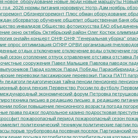
ия
новое_оборудование
новые люди
новые маршруты
Новый
_год_2026
нормы питания
норовирус
Нотр-Дам
ноябрь
обзо
горемонт
Облэнергоремонт Плюс
обман
оборудование
обр
аждан
обсерватор
обучение
общепит
общественная баня
общ
ество инвалидов
Общество фотоискусства ЕАО
объединен
ение
окно
октябрь
Октябрьский район
Олег Костюк
олимпиа
логия
онлайн-концерт
ОНФ
ОНФ "Генеральная уборка"
опас
ние
опрос
оптимизация
ОПФР
ОРВИ
организация пчеловодо
денные
отдых
отключение
отключение воды
отключение го
ный сезон
отопление
отпуск
отравление
отставка
отставка Л
очистные сооружения
Павел Малышев
Павлова
паводок
пад
 выпускников
Парад колясок
Парад Победы
Парасибириада-
ирские перевозки
пассажирские перевозки\
Пасха
ПАТП
патр
й»
педагоги
педагогическая тайна
пенсии
пенсионер
пенсион
ионный фонд
пенсия
Первенство России по футболу
Первом
 международный экономический форум
Петровка
петрушков
пиротехника
письмо в редакцию
письмо_в_редакцию
питани
лонии
побои
повышение пенсионного возраста
погода
погор
ные права
поджог
подпольное казино
подростковая преступн
кроссфит
пожароопасный период
пожароопасный сезон
пожа
омиелит
политехнический техникум
политические партии
по
ассы
порыв трубопровода
посевная
поселок Партизанский
по
овождение
посылка
потребители
потребительская корзина
по