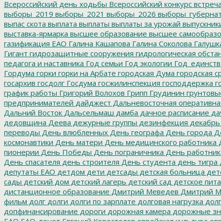
Всероссийский день ходьбы
Всероссийский конкурс
встреч
выборы_2019
выборы_2021
выборы_2026
выборы_губерна
выпас скота
выплата
выплаты
выплаты за урожай
выпускник
выставка-ярмарка
высшее образование
высшее самообразо
газификация ЕАО
Галина Кашапова
Галина Соколова
Галушк
Гигант
гидрозащитные сооружения
гидрологическая обста
педагога и наставника
Год семьи
Год экологии
Год_единств
Гордума
горки
горки на Арбате
городская Дума
городская с
госархив
госдолг
Госдума
госжилинспекция
господдержка
г
график работы
Григорий Волохов
Грипп
Грудинин
грунтовы
предпринимателей
дайджест
Дальневосточная оперативна
Дальний Восток
Дальсельмаш
дамба
дачное расписание
да
дедовщина
Деева
дежурные группы
дезинфекция
декабрь
переводы
День влюбленных
День географа
День города
Де
космонавтики
День матери
День медицинского работника
Д
пионерии
День Победы
День пограничника
День работник
День спасателя
день строителя
День студента
день тигра
депутаты ЕАО
детдом
дети
детсады
детская больница
дет
сады
детский дом
детский лагерь
детский сад
детское пит
дистанционное образование
Дмитрий Меведев
Дмитрий М
фильм
долг
долги
долги по зарплате
долговая нагрузка
долг
допфинансирование
дороги
дорожная камера
дорожные зн