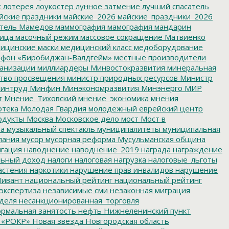
с
лотерея
лоукостер
лунное затмение
лучший спасатель
йские праздники
майские_2026
майские_праздники_2026
тель
Мамедов
маммография
мамография
мандарин
ица
масочный режим
массовое сокращение
Матвиенко
ицинские маски
медицинский класс
медоборудование
фон «Биробиджан-Валдгейм»
местные производители
анизации
миллиардеры
Минвостокразвития
минеральная
тво просвещения
министр природных ресурсов
Министр
интруд
Минфин
Минэкономразвития
Минэнерго
МИР
т
Мнение_Тиховский
мнение_экономика
мнения
отека
Молодая Гвардия
молодежный еврейский центр
одукты
Москва
Московское дело
мост
Мост в
ва
музыкальный спектакль
муниципалитеты
муниципальная
пания
мусор
мусорная реформа
Мусульманская община
гация
наводнение
наводнение_2019
награда
награждение
льный доход
налоги
налоговая нагрузка
налоговые_льготы
астения
наркотики
нарушение прав инвалидов
нарушение
ивант
национальный рейтинг
национальный рейтинг
экспертиза
независимые сми
незаконная миграция
деля
несанкционированная_торговля
рмальная занятость
нефть
Нижнеленинский пункт
 «РОКР»
Новая звезда
Новгородская область