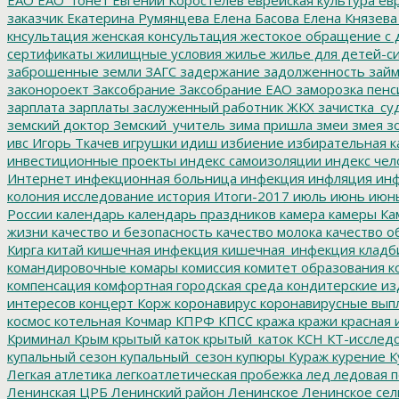
ЕАО
ЕАО_тонет
Евгений Коростелев
еврейская культура
евр
заказчик
Екатерина Румянцева
Елена Басова
Елена Князева
кнсультация
женская консультация
жестокое обращение с 
сертификаты
жилищные условия
жилье
жилье для детей-с
заброшенные земли
ЗАГС
задержание
задолженность
зай
законороект
Заксобрание
Заксобрание ЕАО
заморозка пенс
зарплата
зарплаты
заслуженный работник ЖКХ
зачистка_су
земский доктор
Земский_учитель
зима пришла
змеи
змея
зо
ивс
Игорь Ткачев
игрушки
идиш
избиение
избирательная к
инвестиционные проекты
индекс самоизоляции
индекс чел
Интернет
инфекционная больница
инфекция
инфляция
инф
колония
исследование
история
Итоги-2017
июль
июнь
июн
России
календарь
календарь праздников
камера
камеры
Ка
жизни
качество и безопасность
качество молока
качество о
Кирга
китай
кишечная инфекция
кишечная_инфекция
кладб
командировочные
комары
комиссия
комитет образования
к
компенсация
комфортная городская среда
кондитерские из
интересов
концерт
Корж
коронавирус
коронавирусные вып
космос
котельная
Кочмар
КПРФ
КПСС
кража
кражи
красная 
Криминал
Крым
крытый каток
крытый_каток
КСН
КТ-исслед
купальный сезон
купальный_сезон
купюры
Кураж
курение
К
Легкая атлетика
легкоатлетическая пробежка
лед
ледовая п
Ленинская ЦРБ
Ленинский район
Ленинское
Ленинское сел