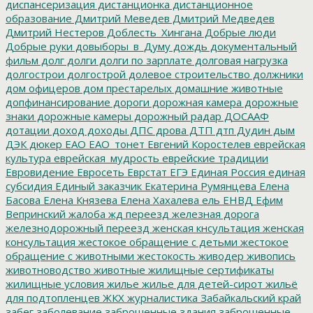
диспансеризация
дистанционка
дистанционное
образование
Дмитрий Меведев
Дмитрий Медведев
Дмитрий Нестеров
Доблесть_Хингана
Добрые люди
Добрые руки
довыборы_в_Думу
дождь
документальный
фильм
долг
долги
долги по зарплате
долговая нагрузка
долгострои
долгострой
долевое строительство
должники
дом офицеров
дом престарелых
домашние животные
допфинансирование
дороги
дорожная камера
дорожные
знаки
дорожные камеры
дорожный радар
ДОСААФ
дотации
доход
доходы
ДПС
дрова
ДТП
дтп
Дудин
дым
ДЭК
дюкер
ЕАО
ЕАО_тонет
Евгений Коростелев
еврейская
культура
еврейская_мудрость
еврейские традиции
Евровидение
Евросеть
Еврстат
ЕГЭ
Единая Россия
единая
субсидия
Единый заказчик
Екатерина Румянцева
Елена
Басова
Елена Князева
Елена Хахалева
ель
ЕНВД
Ефим
Вепринский
жалоба
жд переезд
железная дорога
железнодорожный переезд
женская кнсультация
женская
консультация
жестокое обращение с детьми
жестокое
обращение с животными
жестокость
живодер
живопись
животноводство
животные
жилищные сертификаты
жилищные условия
жилье
жилье для детей-сирот
жильё
для подтопленцев
ЖКХ
журналистика
Забайкальский край
забег
заболевание
заброшенные здания
заброшенные