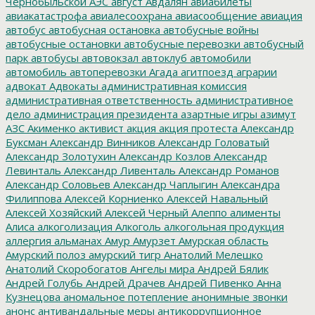
Чернобыльской АЭС
август
Авдалян
авиабилеты
авиакатастрофа
авиалесоохрана
авиасообщение
авиация
автобус
автобусная остановка
автобусные войны
автобусные остановки
автобусные перевозки
автобусный
парк
автобусы
автовокзал
автоклуб
автомобили
автомобиль
автоперевозки
Агада
агитпоезд
аграрии
адвокат
Адвокаты
административная комиссия
административная ответственность
административное
дело
администрация президента
азартные игры
азимут
АЗС
Акименко
активист
акция
акция протеста
Александр
Буксман
Александр Винников
Александр Головатый
Александр Золотухин
Александр Козлов
Александр
Левинталь
Александр Ливенталь
Александр Романов
Александр Соловьев
Александр Чаплыгин
Александра
Филиппова
Алексей Корниенко
Алексей Навальный
Алексей Хозяйский
Алексей Черный
Алеппо
алименты
Алиса
алкоголизация
Алкоголь
алкогольная продукция
аллергия
альманах
Амур
Амурзет
Амурская область
Амурский полоз
амурский тигр
Анатолий Мелешко
Анатолий Скоробогатов
Ангелы мира
Андрей Бялик
Андрей Голубь
Андрей Драчев
Андрей Пивенко
Анна
Кузнецова
аномальное потепление
анонимные звонки
анонс
антивандальные меры
антикоррупционное