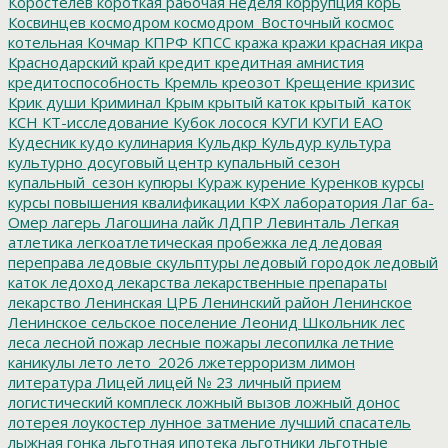
Коростелев
короткая рабочая неделя
коррупция
корь
Косвинцев
космодром
космодром_Восточный
космос
котельная
Кочмар
КПРФ
КПСС
кража
кражи
красная икра
Краснодарский край
кредит
кредитная амнистия
кредитоспособность
Кремль
креозот
Крещение
кризис
Крик души
Криминал
Крым
крытый каток
крытый_каток
КСН
КТ-исследование
Кубок лосося
КУГИ
КУГИ ЕАО
Кудесник
кудо
кулинария
Кульдкр
Кульдур
культура
культурно досуговый центр
купальный сезон
купальный_сезон
купюры
Кураж
курение
Куренков
курсы
курсы повышения квалификации
КФХ
лаборатория
Лаг ба-
Омер
лагерь
Лагошина
лайк
ЛДПР
Левинталь
Легкая
атлетика
легкоатлетическая пробежка
лед
ледовая
переправа
ледовые скульптуры
ледовый городок
ледовый
каток
ледоход
лекарства
лекарственные препараты
лекарство
Ленинская ЦРБ
Ленинский район
Ленинское
Ленинское сельское поселение
Леонид Школьник
лес
леса
лесной пожар
лесные пожары
лесопилка
летние
каникулы
лето
лето_2026
лжетерроризм
лимон
литература
Лицей
лицей № 23
личный прием
логистический комплеск
ложный вызов
ложный донос
лотерея
лоукостер
лунное затмение
лучший спасатель
лыжная гонка
льготная ипотека
льготники
льготные