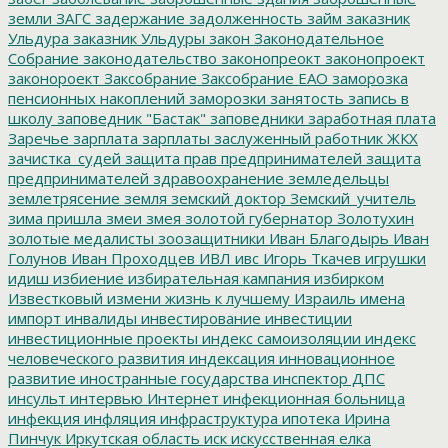
земли
ЗАГС
задержание
задолженность
займ
заказник
Ульдура
заказник Ульдуры
закон
Законодательное
Собрание
законодательство
законопреокт
законопроект
законороект
Заксобрание
Заксобрание ЕАО
заморозка
пенсионных накоплений
заморозки
занятость
запись в
школу
заповедник "Бастак"
заповедники
заработная плата
Заречье
зарплата
зарплаты
заслуженный работник ЖКХ
зачистка_судей
защита прав предпринимателей
защита
предпринимателей
здравоохранение
земледельцы
землетрясение
земля
земский доктор
Земский_учитель
зима пришла
змеи
змея
золотой губернатор
Золотухин
золотые медалисты
зоозащитники
Иван Благодырь
Иван
Голунов
Иван Проходцев
ИВЛ
ивс
Игорь Ткачев
игрушки
идиш
избиение
избирательная кампания
избирком
Известковый
измени жизнь к лучшему
Израиль
имена
импорт
инвалиды
инвестирование
инвестиции
инвестиционные проекты
индекс самоизоляции
индекс
человеческого развития
индексация
инновационное
развитие
иностранные государства
инспектор ДПС
инсульт
интервью
Интернет
инфекционная больница
инфекция
инфляция
инфраструктура
ипотека
Ирина
Пинчук
Иркутская область
иск
искусственная елка