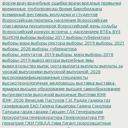
форум
врач
врачебные ошибки
врачи
вредные привычки
временные трубопроводы
Время Биробиджана
всемирный фестиваль молодежи и студентов
Всероссийская перепись населения
Всероссийская
спартакиада пенсионеров
Всероссийский день ходьбы
Всероссийский конкурс
встреча_с_населением
ВТБъ
ВУЗ
ВЦИОМ
выборы
выборы 2017
выборы губернатора
выборы мэра
выборы ректора
выборы_2019
выборы_2021
выборы_2026
выборы_губернатора
выборы_депутатов_2019
выборы_мэра
выборы-2018
выборы-2019
вывоз мусора
выгребные ямы
вымогательство
выпас скота
выплата
выплаты
выплаты за
урожай
выпускники
выпускной
выпускной_2026
высококвалифицированные специалисты
высокотехнологичная_медпомощь
выставка
выставка-
ярмарка
высшее образование
высшее самообразование
вытрезвители
выходной
выходные
Вьетнам
ВЭФ
ВЭФ_2026
Вячеслав Пастухов
Г.И. Радде
гадюка
газ
газификация ЕАО
Галина Кашапова
Галина Соколова
Галушка
гараж
гаражи
Гаршин
ГДК
Генеральная
прокуратура
генпрокуратура
Генпрокуратура РФ
гериатрия
ГЖИ
ГИБДД
Гиви
Гигант
гидрозащитные