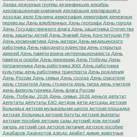
Деева
дежурные группы
дезинфекция
декабрь
декларационная компания
декларация
декларация о
доходах
дело Ельчина
демография
демогрфия
денежные
переводы
День влюбленных
День географа
День города
День Государственного флага
День защитника Отечества
день защиты детей
День Знаний
День Конституции РФ
День космонавтики
День матери
День медицинского
работника
День народного единства
день открытых
дверей
День памяти воина-интернационалиста
День
памяти и скорби
День пионерии
День Победы
День
пограничника
День работника ЖКХ
День работника
культуры
день работника транспорта
День рождения
День России
День семьи
День соседа
День спасателя
день строителя
День студента
день тигра
день учителя
день физкультурника
День флага России
День_Победы_2026
День_семьи_2026
деньги
депутат
депутаты
депутаты ЕАО
детдом
дети
детсады
детская
больница
детская музыкальная школа
детская площадка
детская_больница
детские батуты
детские выплаты
детские пособия
детские сады
детский дом
детский
лагерь
детский сад
детское питание
детское пособие
Джабаров
Джанхотов
дзюдо
диабет
дикие животные