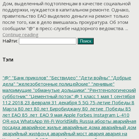
Дом, выделенный подтопленцам в качестве социальной
поддержки, нуждается в капитальном ремонте. Однако,
правительство ЕАО выделило деньги на ремонт только
после того, как в дело вмешалась прокуратура. Об этом
сообщили "@" в пресс-службе надзорного ведомства. ...
Continue reading
Найти:
Тэги
"@"
"Банк приколов"
"Бествидео"
"Дети войны"
"Добрые
дела"
"железобетонные полицейские"
"ленивые"
малоимущие
"обманутые дольщики"
"Рентгенологический
субботник"
"Цементный поток"
@
1 класс
1 мая
1 сентября
112
2018
23 февраля
31 декабря
5
5G
75-летие Победы
8
Марта
80 лет
80 лет Биробиджану
80_летие_Победы
85
лет ЕАО
85_лет_ЕАО
9 мая
Apple
Forbes
Instagram
L-410
QR-код
WhatsApp
Wi-Fi
WorldSkills Russia
аборты
аварийная
посадка
аварийное жилье
аварийные дома
аварийный дом
аварийный жилфонд
аварийный мост
авария
авария на