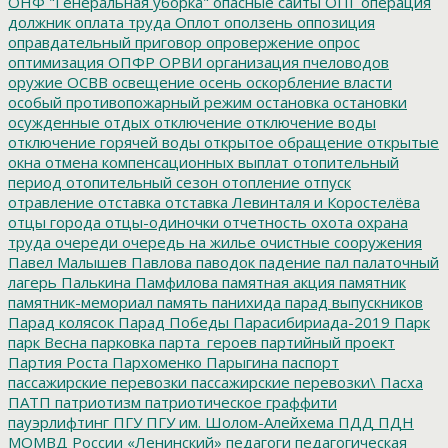
ОНФ "Генеральная уборка"
опасные сайты
ОПГ
операция
должник
оплата труда
Оплот
оползень
оппозиция
оправдательный приговор
опровержение
опрос
оптимизация
ОПФР
ОРВИ
организация пчеловодов
оружие
ОСВВ
освещение
осень
оскорбление власти
особый противопожарный режим
остановка
остановки
осужденные
отдых
отключение
отключение воды
отключение горячей воды
открытое обращение
открытые
окна
отмена компенсационных выплат
отопительный
период
отопительный сезон
отопление
отпуск
отравление
отставка
отставка Левинталя и Коростелёва
отцы города
отцы-одиночки
отчетность
охота
охрана
труда
очереди
очередь на жилье
очистные сооружения
Павел Малышев
Павлова
паводок
падение
пал
палаточный
лагерь
Палькина
Памфилова
памятная акция
памятник
памятник-мемориал
память
панихида
парад выпускников
Парад колясок
Парад Победы
Парасибириада-2019
Парк
парк Весна
парковка
парта_героев
партийный проект
Партия Роста
Пархоменко
Парыгина
паспорт
пассажирские перевозки
пассажирские перевозки\
Пасха
ПАТП
патриотизм
патриотическое граффити
пауэрлифтинг
ПГУ
ПГУ им. Шолом-Алейхема
ПДД
ПДН
МОМВД России «Ленинский»
педагоги
педагогическая