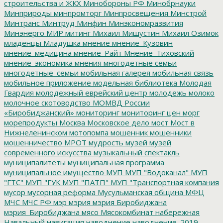
строительства и ЖКХ
Минобороны РФ
Минобрнауки
Минприроды
минпромторг
Минпросвещения
Минстрой
Минтранс
Минтруд
Минфин
Минэкономразвития
Минэнерго
МИР
митинг
Михаил Мишустин
Михаил Озимок
младенцы
Младушка
мнение
мнение_Кузовин
мнение_медицина
мнение_Райт
Мнение_Тиховский
мнение_экономика
мнения
многодетные семьи
многодетные_семьи
мобильная галерея
мобильная связь
мобильное приложение
модельная библиотека
Молодая
Гвардия
молодежный еврейский центр
молодежь
молоко
молочное скотоводство
МОМВД России
«Биробиджанский»
мониторинг
мониторинг цен
морг
морепродукты
Москва
Московское дело
мост
Мост в
Нижнеленинском
мотопомпа
мошенник
мошенники
мошенничество
МРОТ
мудрость
музей
музей
современного искусства
музыкальный спектакль
муниципалитеты
муниципальная программа
муниципальное имущество
МУП
МУП "Водоканал"
МУП
"ГТС"
МУП "ГУК
МУП "ПАТП"
МУП "Транспортная компания
мусор
мусорная реформа
Мусульманская община
МФЦ
МЧС
МЧС РФ
мэр
мэрия
мэрия Биробиджана
мэрия_Биробиджана
мясо
Мясокомбинат
набережная
Навальный
навигация
наводнение
наводнение_2019