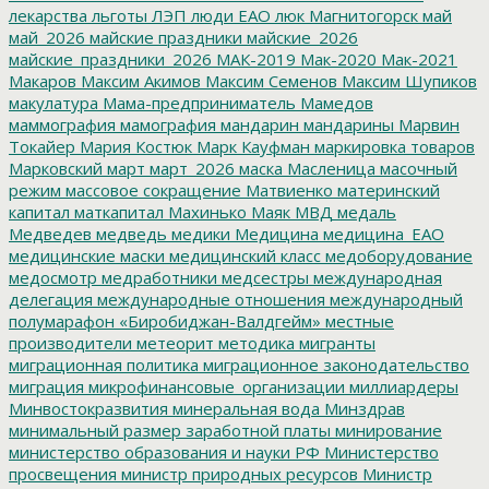
лекарства
льготы
ЛЭП
люди ЕАО
люк
Магнитогорск
май
май_2026
майские праздники
майские_2026
майские_праздники_2026
МАК-2019
Мак-2020
Мак-2021
Макаров
Максим Акимов
Максим Семенов
Максим Шупиков
макулатура
Мама-предприниматель
Мамедов
маммография
мамография
мандарин
мандарины
Марвин
Токайер
Мария Костюк
Марк Кауфман
маркировка товаров
Марковский
март
март_2026
маска
Масленица
масочный
режим
массовое сокращение
Матвиенко
материнский
капитал
маткапитал
Махинько
Маяк
МВД
медаль
Медведев
медведь
медики
Медицина
медицина_ЕАО
медицинские маски
медицинский класс
медоборудование
медосмотр
медработники
медсестры
международная
делегация
международные отношения
международный
полумарафон «Биробиджан-Валдгейм»
местные
производители
метеорит
методика
мигранты
миграционная политика
миграционное законодательство
миграция
микрофинансовые_организации
миллиардеры
Минвостокразвития
минеральная вода
Минздрав
минимальный размер заработной платы
минирование
министерство образования и науки РФ
Министерство
просвещения
министр природных ресурсов
Министр