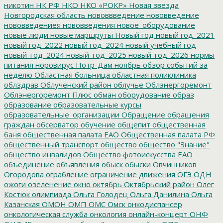
никотин
НК РФ
НКО
НКО «РОКР»
Новая звезда
Новгородская область
нововвведение
нововведение
нововведениея
нововведения
новое_оборудование
новые люди
новые маршруты
Новый год
новый год_2021
новый год_2022
новый год_2024
новый учебный год
новый_год_2024
новый_год_2025
новый_год_2026
нормы
питания
норовирус
Нотр-Дам
ноябрь
обзор событий за
неделю
Областная больница
областная поликлиника
облздрав
Облученский район
облучье
Облэнергоремонт
Облэнергоремонт Плюс
обман
оборудование
образ
образование
образовательные курсы
образовательные_организации
Обращение
обращения
граждан
обсерватор
обучение
общепит
общественная
баня
общественная палата ЕАО
Общественная палата РФ
общественный транспорт
общество
общество "Знание"
общество инвалидов
Общество фотоискусства ЕАО
объединение
объявления
обыск
обыски
Овчинников
Огородова
ограбление
ограничение движения
ОГЭ
ОДН
ожоги
озеленение
окно
октябрь
Октябрьский район
Олег
Костюк
олимпиада
Ольга Голодец
Ольга Данилина
Ольга
Казанская
ОМОН
ОМП
ОМС
Омск
онкодиспансер
онкологическая служба
онкология
онлайн-концерт
ОНФ