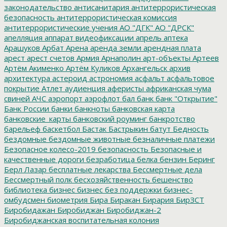
законодательство
антисанитария
антитеррористическая
безопасность
антитеррористическая комиссия
антитеррористические учения
АО "ДГК"
АО "ДРСК"
апелляция
аппарат видеофиксации
апрель
аптека
Арашуков
Арбат
Арена
аренда земли
арендная плата
арест
арест счетов
Армия
Арнаполин
арт-объекты
Артеев
Артём Акименко
Артём Куликов
Архангельск
архив
архитектура
астероид
астрономия
асфальт
асфальтовое
покрытие
Атлет
аудиенция
аферисты
африканская чума
свиней
АЧС
аэропорт
аэрофлот
бал
банк
банк "Открытие"
Банк России
банки
банкноты
банковская карта
банковские_карты
банковский роуминг
банкротство
барельеф
баскетбол
Бастак
Бастрыкин
батут
Бедность
бездомные
бездомные животные
безналичные платежи
Безопасное колесо-2019
безопасность
Безопасные и
качественные дороги
безработица
белка
бензин
Беринг
Берл Лазар
бесплатные лекарства
Бессмертные дела
Бессмертный полк
бесхозяйственность
бешенство
библиотека
бизнес
бизнес без поддержки
бизнес-
омбудсмен
биометрия
Бира
Биракан
Бирария
БирЗСТ
Биробидажан
Биробиджан
Биробиджан-2
Биробиджанская воспитательная колония