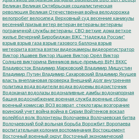
Великан
Великая Октябрьская социалистическая
революция
Великая Отечественная война
велодорожка
велопробег
велосипед
Верховный суд
весенние каникулы
весенний призыв
ветер
ветеран
ветераны
ветераны
пограничной службы
ветераны_СВО
ветхие дома
ветхое
жилье
Вечерний Биробиджан
ВЖС "Надежда России"
взрыв
взрыв газа
взрыв газового баллона
взрыв
метеорита
взятка
взятки
видеокамеры
видеорегистратор
Виктор Ишавев
Виктор Ишаев
Виктор Орёл
Виктор
Солнцев
викторина
Винников
вице-премьер
ВИЧ
ВККС
Владивосток
Владимир Марковский
Владимир Мишустин
Владимир Путин
Владимир Сахаровский
Владимир Якушев
власть
внеплановая проверка
Внешний долг
внутренняя
политика
вода
водители
водка
водоемы
водоисточник
Водоканал
водолазы
водоналивные дамбы
водонапорная
башня
водоснабжение
военная служба
военные сборы
военный комиссар
ВОЗ
возврат_стеклотары
возгорание
воинский учет
война
война в Сирии
Войтенков
вокзал
волейбол
волк
Волонтеры
Волочаевка
Волочаевская битва
Волочаевский бой
вольная борьба
Ворожбит
Воропаева
воспитательная колония
воспоминания
Востокцемент
Восточный военный округ
Восточный экономический