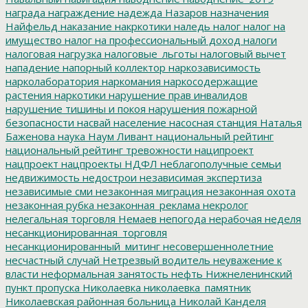
награда
награждение
надежда
Назаров
назначения
Найфельд
наказание
накркотики
наледь
налог
налог на
имущество
налог на профессиональный доход
налоги
налоговая нагрузка
налоговые_льготы
налоговый вычет
нападение
напорный коллектор
наркозависимость
нарколаборатория
наркомания
наркосодержащие
растения
наркотики
нарушение прав инвалидов
нарушение тишины и покоя
нарушения пожарной
безопасности
насвай
население
насосная станция
Наталья
Баженова
наука
Наум Ливант
национальный рейтинг
национальный рейтинг тревожности
наципроект
нацпроект
нацпроекты
НДФЛ
неблагополучные семьи
недвижимость
недострои
независимая экспертиза
независимые сми
незаконная миграция
незаконная охота
незаконная рубка
незаконная_реклама
некролог
нелегальная торговля
Немаев
непогода
нерабочая неделя
несанкционированная_торговля
несанкционированный_митинг
несовершеннолетние
несчастный случай
Нетрезвый водитель
неуважение к
власти
неформальная занятость
нефть
Нижнеленинский
пункт пропуска
Николаевка
николаевка_памятник
Николаевская районная больница
Николай Канделя