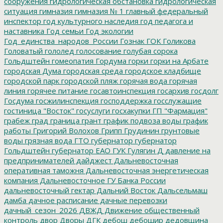
сооружения
гидрологическая обстановка
гидрологическая
ситуация
гимназия
гимназия № 1
главный федеральный
инспектор
год культурного наследия
год педагога и
наставника
Год семьи
Год экологии
Год_единства_народов_России
Гознак
ГОК
Голикова
Головатый
гололед
голосование
голубая сорока
Гольдштейн
гомеопатия
Гордума
горки
горки на Арбате
городская Дума
городская среда
городское кладбище
городской парк
городской пляж
горячая вода
горячая
линия
горячее питание
госавтоинспекция
госархив
госдолг
Госдума
госжилинспекция
господдержка
госслужащие
гостиница "Восток"
госуслуги
госхакупки
ГП "Фармация"
грабеж
град
граница
грант
график подвоза воды
график
работы
Григорий Волохов
Грипп
Грудинин
грунтовые
воды
грязная вода
ГТО
губернатор
губернатор
Гольдштейн
губернатор ЕАО
ГУК
Гулягин
Д
давление на
предпринимателей
дайджест
Дальневосточная
оперативная таможня
Дальневосточная энергетическая
компания
Дальневосточное ГУ Банка России
дальневосточный гектар
Дальний Восток
Дальсельмаш
дамба
дачное расписание
дачные перевозки
дачный_сезон_2026
ДВЖД
Движение общественный
контроль
двор
Дворы
ДГК
дебош
дебошир
дедовщина