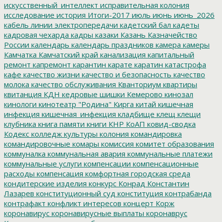
искусственный_интеллект
исправительная колония
исследование
история
Итоги-2017
июль
июнь
июнь_2026
кабель линии электропередачи
кадетский бал
кадеты
кадровая чехарда
кадры
казаки
Казань
Казначейство
России
календарь
календарь праздников
камера
камеры
Камчатка
Камчатский край
канализация
капитальный
ремонт
капремонт
карантин
карате
каратин
катастрофа
кафе
качество жизни
качество и безопасность
качество
молока
качество обслуживания
Кванториум
квартиры
квитанция
КДН
кедровые шишки
Кемерово
кинозал
кинологи
кинотеатр "Родина"
Кирга
китай
кишечная
инфекция
кишечная_инфекция
кладбище
клещ
клещи
клубника
книга памяти
книги
КНР
КоАП
ковид-сводка
Кодекс
колледж культуры
колония
командировка
командировочные
комары
комиссия
комитет образования
коммуналка
коммунальная авария
коммунальные платежи
коммунальные услуги
компенсации
компенсационные
расходы
компенсация
комфортная городская среда
кондитерские изделия
конкурс
Конрад
Константин
Лазарев
конституционный суд
конституция
контрабанда
контрафакт
конфликт интересов
концерт
Корж
коронавирус
коронавирусные выплаты
коронаврус