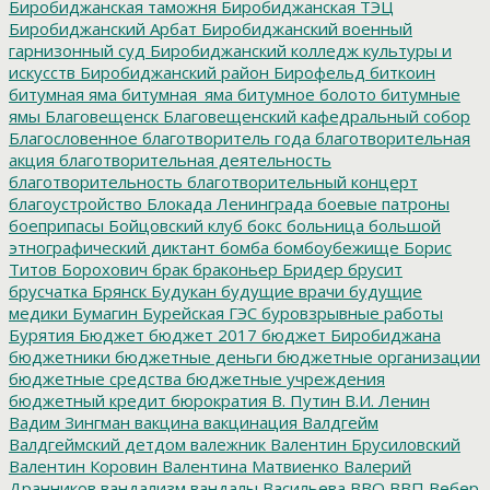
Биробиджанская таможня
Биробиджанская ТЭЦ
Биробиджанский Арбат
Биробиджанский военный
гарнизонный суд
Биробиджанский колледж культуры и
искусств
Биробиджанский район
Бирофельд
биткоин
битумная яма
битумная_яма
битумное болото
битумные
ямы
Благовещенск
Благовещенский кафедральный собор
Благословенное
благотворитель года
благотворительная
акция
благотворительная деятельность
благотворительность
благотворительный концерт
благоустройство
Блокада Ленинграда
боевые патроны
боеприпасы
Бойцовский клуб
бокс
больница
большой
этнографический диктант
бомба
бомбоубежище
Борис
Титов
Борохович
брак
браконьер
Бридер
брусит
брусчатка
Брянск
Будукан
будущие врачи
будущие
медики
Бумагин
Бурейская ГЭС
буровзрывные работы
Бурятия
Бюджет
бюджет 2017
бюджет Биробиджана
бюджетники
бюджетные деньги
бюджетные организации
бюджетные средства
бюджетные учреждения
бюджетный кредит
бюрократия
В. Путин
В.И. Ленин
Вадим Зингман
вакцина
вакцинация
Валдгейм
Валдгеймский детдом
валежник
Валентин Брусиловский
Валентин Коровин
Валентина Матвиенко
Валерий
Дранников
вандализм
вандалы
Васильева
ВВО
ВВП
Вебер