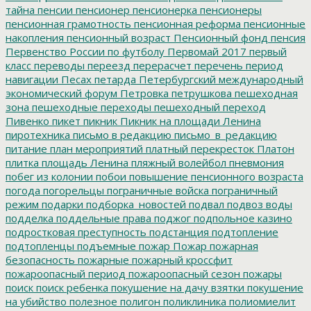
тайна
пенсии
пенсионер
пенсионерка
пенсионеры
пенсионная грамотность
пенсионная реформа
пенсионные
накопления
пенсионный возраст
Пенсионный фонд
пенсия
Первенство России по футболу
Первомай 2017
первый
класс
переводы
переезд
перерасчет
перечень
период
навигации
Песах
петарда
Петербургский международный
экономический форум
Петровка
петрушкова
пешеходная
зона
пешеходные переходы
пешеходный переход
Пивенко
пикет
пикник
Пикник на площади Ленина
пиротехника
письмо в редакцию
письмо_в_редакцию
питание
план мероприятий
платный перекресток
Платон
плитка
площадь Ленина
пляжный волейбол
пневмония
побег из колонии
побои
повышение пенсионного возраста
погода
погорельцы
пограничные войска
пограничный
режим
подарки
подборка_новостей
подвал
подвоз воды
подделка
поддельные права
поджог
подпольное казино
подростковая преступность
подстанция
подтопление
подтопленцы
подъемные
пожар
Пожар
пожарная
безопасность
пожарные
пожарный кроссфит
пожароопасный период
пожароопасный сезон
пожары
поиск
поиск ребенка
покушение на дачу взятки
покушение
на убийство
полезное
полигон
поликлиника
полиомиелит