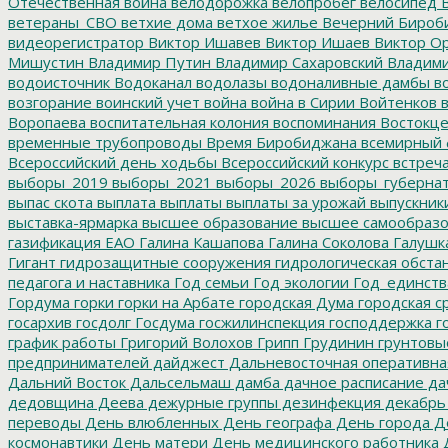
Отечественная война
велодорожка
велопробег
велосипед
В
ветераны_СВО
ветхие дома
ветхое жилье
Вечерний Бироб
видеорегистратор
Виктор Ишавев
Виктор Ишаев
Виктор О
Мишустин
Владимир Путин
Владимир Сахаровский
Владими
водоисточник
Водоканал
водолазы
водоналивные дамбы
во
возгорание
воинский учет
война
война в Сирии
Войтенков
в
Воропаева
воспитательная колония
воспоминания
Востокц
временные трубопроводы
Время Биробиджана
всемирный 
Всероссийский день ходьбы
Всероссийский конкурс
встреч
выборы_2019
выборы_2021
выборы_2026
выборы_губерна
выпас скота
выплата
выплаты
выплаты за урожай
выпускник
выставка-ярмарка
высшее образование
высшее самообразо
газификация ЕАО
Галина Кашапова
Галина Соколова
Галушк
Гигант
гидрозащитные сооружения
гидрологическая обста
педагога и наставника
Год семьи
Год экологии
Год_единств
Гордума
горки
горки на Арбате
городская Дума
городская с
госархив
госдолг
Госдума
госжилинспекция
господдержка
г
график работы
Григорий Волохов
Грипп
Грудинин
грунтовы
предпринимателей
дайджест
Дальневосточная оперативна
Дальний Восток
Дальсельмаш
дамба
дачное расписание
да
дедовщина
Деева
дежурные группы
дезинфекция
декабрь
переводы
День влюбленных
День географа
День города
Де
космонавтики
День матери
День медицинского работника
Д