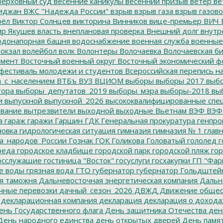
ерховный суд
весенние каникулы
весенний призыв
ветер
ве
иджан
ВЖС "Надежда России"
взрыв
взрыв газа
взрыв газово
рёл
Виктор Солнцев
викторина
Винников
вице-премьер
ВИЧ
р Якушев
власть
внеплановая проверка
Внешний долг
внутр
донапорная башня
водоснабжение
военная служба
военные
окзал
волейбол
волк
Волонтеры
Волочаевка
Волочаевская б
емент
Восточный военный округ
Восточный экономический ф
фестиваль молодежи и студентов
Всероссийская перепись н
а_с_населением
ВТБъ
ВУЗ
ВЦИОМ
выборы
выборы 2017
выбо
тора
выборы_депутатов_2019
выборы_мэра
выборы-2018
вы
и
выпускной
выпускной_2026
высококвалифицированные спе
вание
вытрезвители
выходной
выходные
Вьетнам
ВЭФ
ВЭФ
а
гараж
гаражи
Гаршин
ГДК
Генеральная прокуратура
генпро
новка
гидрологическая ситуация
гимназия
гимназия № 1
глав
а_народов_России
Гознак
ГОК
Голикова
Головатый
гололед
г
реда
городское кладбище
городской парк
городской пляж
гор
осслужащие
гостиница "Восток"
госуслуги
госхакупки
ГП "Фар
е воды
грязная вода
ГТО
губернатор
губернатор Гольдштей
я таможня
Дальневосточная энергетическая компания
Дальне
чные перевозки
дачный_сезон_2026
ДВЖД
Движение общес
декларационная компания
декларация
декларация о дохода
нь Государственного флага
День защитника Отечества
ден
ень народного единства
день открытых дверей
День памят