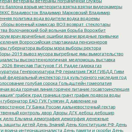
теран
ветераны
ветераны пограничной службы
го баллона
взрыв метеорита
взятка
взятки
видеокамеры
ВККС
Владивосток
Владимир Марковский
Владимир
енняя политика
вода
водители
водка
водоемы
 сборы
военный комиссар
ВОЗ
возврат_стеклотары
итва
Волочаевский бой
вольная борьба
Ворожбит
орум
врач
врачебные ошибки
врачи
вредные привычки
аселения
Всероссийская спартакиада пенсионеров
ры губернатора
выборы мэра
выборы ректора
боры-2019
вывоз мусора
выгребные ямы
вымогательство
циалисты
высокотехнологичная_медпомощь
выставка
_2026
Вячеслав Пастухов
Г.И. Радде
гадюка
газ
куратура
Генпрокуратура РФ
гериатрия
ГЖИ
ГИБДД
Гиви
ный федеральный инспектор
год культурного наследия
год
олосование
голубая сорока
Гольдштейн
гомеопатия
ячая вода
горячая линия
горячее питание
госавтоинспекция
мация"
грабеж
град
граница
грант
график подвоза воды
н
губернатор ЕАО
ГУК
Гулягин
Д
давление на
восточное ГУ Банка России
дальневосточный гектар
твенный контроль
двор
Дворы
ДГК
дебош
дебошир
х
дело Ельчина
демография
демогрфия
денежные
ь защиты детей
День Знаний
День Конституции РФ
День
и воина-интернационалиста
День памяти и скорби
День