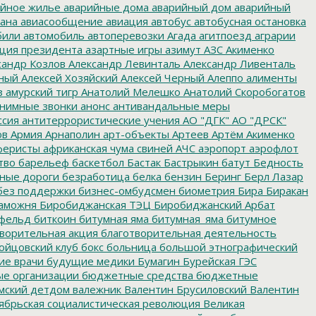
йное жилье
аварийные дома
аварийный дом
аварийный
ана
авиасообщение
авиация
автобус
автобусная остановка
били
автомобиль
автоперевозки
Агада
агитпоезд
аграрии
ция президента
азартные игры
азимут
АЗС
Акименко
сандр Козлов
Александр Левинталь
Александр Ливенталь
ный
Алексей Хозяйский
Алексей Черный
Алеппо
алименты
з
амурский тигр
Анатолий Мелешко
Анатолий Скоробогатов
нимные звонки
анонс
антивандальные меры
ссия
антитеррористические учения
АО "ДГК"
АО "ДРСК"
ов
Армия
Арнаполин
арт-объекты
Артеев
Артём Акименко
еристы
африканская чума свиней
АЧС
аэропорт
аэрофлот
тво
барельеф
баскетбол
Бастак
Бастрыкин
батут
Бедность
нные дороги
безработица
белка
бензин
Беринг
Берл Лазар
без поддержки
бизнес-омбудсмен
биометрия
Бира
Биракан
аможня
Биробиджанская ТЭЦ
Биробиджанский Арбат
фельд
биткоин
битумная яма
битумная_яма
битумное
ворительная акция
благотворительная деятельность
ойцовский клуб
бокс
больница
большой этнографический
е врачи
будущие медики
Бумагин
Бурейская ГЭС
е организации
бюджетные средства
бюджетные
мский детдом
валежник
Валентин Брусиловский
Валентин
ябрьская социалистическая революция
Великая