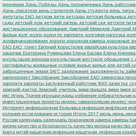
пионерии
День Победы
День пограничника
День работник
День спасателя
день строителя
День студента
день тигра
депутаты ЕАО
детдом
дети
детсады
детская больница
дет
сады
детский дом
детский лагерь
детский сад
детское пит
дистанционное образование
Дмитрий Меведев
Дмитрий М
фильм
долг
долги
долги по зарплате
долговая нагрузка
долг
допфинансирование
дороги
дорожная камера
дорожные зн
ЕАО
ЕАО_тонет
Евгений Коростелев
еврейская культура
евр
заказчик
Екатерина Румянцева
Елена Басова
Елена Князева
кнсультация
женская консультация
жестокое обращение с 
сертификаты
жилищные условия
жилье
жилье для детей-с
заброшенные земли
ЗАГС
задержание
задолженность
зай
законороект
Заксобрание
Заксобрание ЕАО
заморозка пенс
зарплата
зарплаты
заслуженный работник ЖКХ
зачистка_су
земский доктор
Земский_учитель
зима пришла
змеи
змея
зо
ивс
Игорь Ткачев
игрушки
идиш
избиение
избирательная к
инвестиционные проекты
индекс самоизоляции
индекс чел
Интернет
инфекционная больница
инфекция
инфляция
инф
колония
исследование
история
Итоги-2017
июль
июнь
июн
России
календарь
календарь праздников
камера
камеры
Ка
жизни
качество и безопасность
качество молока
качество о
Кирга
китай
кишечная инфекция
кишечная_инфекция
кладб