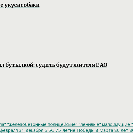
е укуса собаки
ил бутылкой: судить будут жителя ЕАО
ла"
"железобетонные полицейские"
"ленивые" малоимущие
"
февраля
31 декабря
5
5G
75-летие Победы
8 Марта
80 лет
8