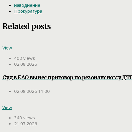
наводнение
Прокуратура
Related posts
View
402 views
02.08.2026
Суд в ЕАО вынес приговор по резонансному ДТП
02.08.2026 11:00
View
340 views
21.07.2026