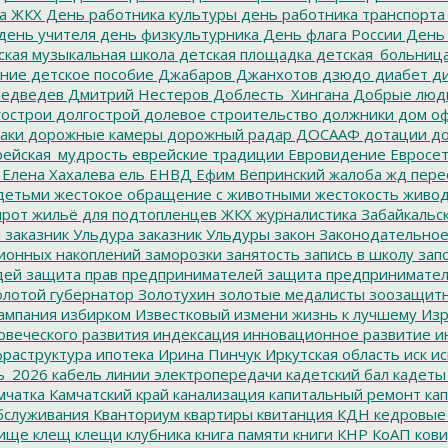
а ЖКХ
День работника культуры
день работника транспорта
день учителя
день физкультурника
День флага России
День
ская музыкальная школа
детская площадка
детская_больниц
ание
детское пособие
Джабаров
Джанхотов
дзюдо
диабет
ди
едведев
Дмитрий Нестеров
Доблесть_Хингана
Добрые люд
острои
долгострой
долевое строительство
должники
дом о
аки
дорожные камеры
дорожный радар
ДОСААФ
дотации
до
ейская_мудрость
еврейские традиции
Евровидение
Евросе
Елена Хахалева
ель
ЕНВД
Ефим Вепринский
жалоба
жд пере
детьми
жестокое обращение с животными
жестокость
живо
ирот
жильё для подтопленцев
ЖКХ
журналистика
Забайкальск
м
заказник Ульдура
заказник Ульдуры
закон
Законодательное
ионных накоплений
заморозки
занятость
запись в школу
запо
дей
защита прав предпринимателей
защита предпринимате
лотой губернатор
Золотухин
золотые медалисты
зоозащит
ампания
избирком
Известковый
измени жизнь к лучшему
Изр
овеческого развития
индексация
инновационное развитие
ин
раструктура
ипотека
Ирина Пинчук
Иркутская область
иск
ис
ь_2026
кабель линии электропередачи
кадетский бал
кадеты
мчатка
Камчатский край
канализация
капитальный ремонт
кап
бслуживания
Кванториум
квартиры
квитанция
КДН
кедровые
ище
клещ
клещи
клубника
книга памяти
книги
КНР
КоАП
кови