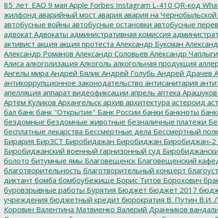
85_лет_ЕАО
9 мая
Apple
Forbes
Instagram
L-410
QR-код
Wha
жилфонд
аварийный мост
авария
авария на Чернобыльской
автобусные войны
автобусные остановки
автобусные перев
адвокат
Адвокаты
административная комиссия
администрат
активист
акция
акция протеста
Александр Буксман
Александ
Александр Романов
Александр Соловьев
Александр Чаплыг
Алиса
алкоголизация
Алкоголь
алкогольная продукция
аллер
Ангелы мира
Андрей Бялик
Андрей Голубь
Андрей Драчев
А
антикоррупционное законодательство
антисанитария
анти
апелляция
аппарат видеофиксации
апрель
аптека
Арашуков
Артём Куликов
Архангельск
архив
архитектура
астероид
ас
бал
банк
банк "Открытие"
Банк России
банки
банкноты
банк
бездомные
бездомные животные
безналичные платежи
Бе
бесплатные лекарства
Бессмертные дела
Бессмертный пол
Бирария
БирЗСТ
Биробидажан
Биробиджан
Биробиджан-2
Биробиджанский военный гарнизонный суд
Биробиджанский
болото
битумные ямы
Благовещенск
Благовещенский кафе
благотворительность
благотворительный концерт
благоус
диктант
бомба
бомбоубежище
Борис Титов
Борохович
бра
буровзрывные работы
Бурятия
Бюджет
бюджет 2017
бюдж
учреждения
бюджетный кредит
бюрократия
В. Путин
В.И. 
Коровин
Валентина Матвиенко
Валерий Дранников
вандал