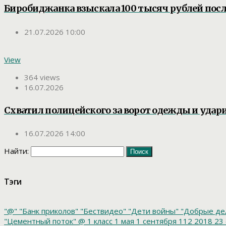
Биробиджанка взыскала 100 тысяч рублей посл
21.07.2026 10:00
View
364 views
16.07.2026
Схватил полицейского за ворот одежды и удар
16.07.2026 14:00
Найти:
Тэги
"@"
"Банк приколов"
"Бествидео"
"Дети войны"
"Добрые де
"Цементный поток"
@
1 класс
1 мая
1 сентября
112
2018
23 