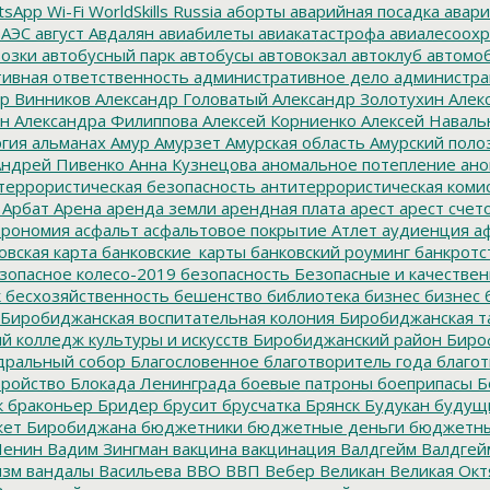
tsApp
Wi-Fi
WorldSkills Russia
аборты
аварийная посадка
авари
 АЭС
август
Авдалян
авиабилеты
авиакатастрофа
авиалесоохр
озки
автобусный парк
автобусы
автовокзал
автоклуб
автомо
ивная ответственность
административное дело
администра
р Винников
Александр Головатый
Александр Золотухин
Алек
ин
Александра Филиппова
Алексей Корниенко
Алексей Наваль
гия
альманах
Амур
Амурзет
Амурская область
Амурский поло
ндрей Пивенко
Анна Кузнецова
аномальное потепление
ано
террористическая безопасность
антитеррористическая коми
Арбат
Арена
аренда земли
арендная плата
арест
арест счет
трономия
асфальт
асфальтовое покрытие
Атлет
аудиенция
аф
овская карта
банковские_карты
банковский роуминг
банкротс
зопасное колесо-2019
безопасность
Безопасные и качестве
к
бесхозяйственность
бешенство
библиотека
бизнес
бизнес 
Биробиджанская воспитательная колония
Биробиджанская т
 колледж культуры и искусств
Биробиджанский район
Биро
дральный собор
Благословенное
благотворитель года
благот
тройство
Блокада Ленинграда
боевые патроны
боеприпасы
Б
к
браконьер
Бридер
брусит
брусчатка
Брянск
Будукан
будущи
ет Биробиджана
бюджетники
бюджетные деньги
бюджетны
Ленин
Вадим Зингман
вакцина
вакцинация
Валдгейм
Валдгей
изм
вандалы
Васильева
ВВО
ВВП
Вебер
Великан
Великая Окт