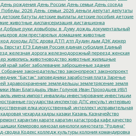
День рождения
День России
День семьи
День соседа
_Победы_2026
День_семьи_2026
деньги
депутат
депутаты
а
детские батуты
детские выплаты
детские пособия
детские
кие животные
диспансеризация
дистанционка
и
Добрые руки
довыборы_в_Думу
дождь
документальный
фицеров
дом престарелых
домашние животные
ход
доходы
ДПС
дрова
ДТП
дтп
Дудин
дым
ДЭК
дюкер
ть
Еврстат
ЕГЭ
Единая Россия
единая субсидия
Единый
езд
железная дорога
железнодорожный переезд
женская
дер
живопись
животноводство
животные
жилищные
ий край
забег
заболевание
заброшенные здания
 Собрание
законодательство
законопреокт
законопроект
ведник "Бастак"
заповедники
заработная плата
Заречье
лей
здравоохранение
земледельцы
землетрясение
земля
ники
Иван Благодырь
Иван Голунов
Иван Проходцев
ИВЛ
аиль
имена
импорт
инвалиды
инвестирование
инвестиции
остранные государства
инспектор ДПС
инсульт
интервью
кусственная елка
искусственный_интеллект
исправительная
кадровая чехарда
кадры
казаки
Казань
Казначейство
ремонт
карантин
карате
каратин
катастрофа
кафе
качество
 шишки
Кемерово
кинозал
кинологи
кинотеатр "Родина"
д-сводка
Кодекс
колледж культуры
колония
командировка