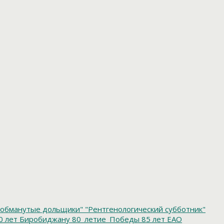
обманутые дольщики"
"Рентгенологический субботник"
0 лет Биробиджану
80_летие_Победы
85 лет ЕАО