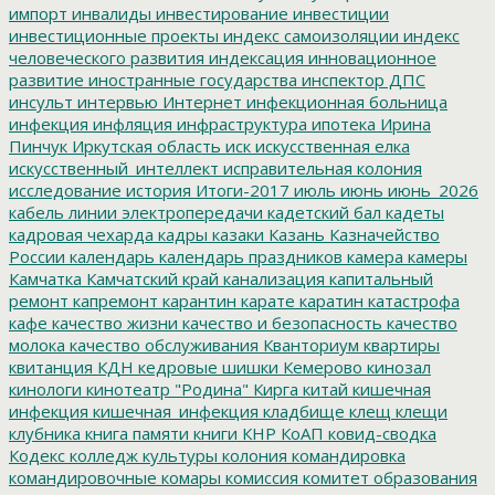
импорт
инвалиды
инвестирование
инвестиции
инвестиционные проекты
индекс самоизоляции
индекс
человеческого развития
индексация
инновационное
развитие
иностранные государства
инспектор ДПС
инсульт
интервью
Интернет
инфекционная больница
инфекция
инфляция
инфраструктура
ипотека
Ирина
Пинчук
Иркутская область
иск
искусственная елка
искусственный_интеллект
исправительная колония
исследование
история
Итоги-2017
июль
июнь
июнь_2026
кабель линии электропередачи
кадетский бал
кадеты
кадровая чехарда
кадры
казаки
Казань
Казначейство
России
календарь
календарь праздников
камера
камеры
Камчатка
Камчатский край
канализация
капитальный
ремонт
капремонт
карантин
карате
каратин
катастрофа
кафе
качество жизни
качество и безопасность
качество
молока
качество обслуживания
Кванториум
квартиры
квитанция
КДН
кедровые шишки
Кемерово
кинозал
кинологи
кинотеатр "Родина"
Кирга
китай
кишечная
инфекция
кишечная_инфекция
кладбище
клещ
клещи
клубника
книга памяти
книги
КНР
КоАП
ковид-сводка
Кодекс
колледж культуры
колония
командировка
командировочные
комары
комиссия
комитет образования