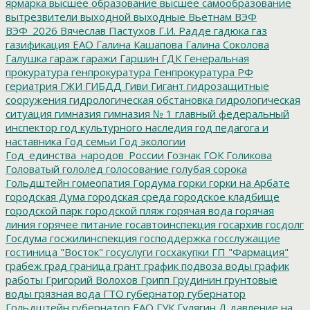
ярмарка
высшее образование
высшее самообразование
вытрезвители
выходной
выходные
Вьетнам
ВЭФ
ВЭФ_2026
Вячеслав Пастухов
Г.И. Радде
гадюка
газ
газификация ЕАО
Галина Кашапова
Галина Соколова
Галушка
гараж
гаражи
Гаршин
ГДК
Генеральная
прокуратура
генпрокуратура
Генпрокуратура РФ
гериатрия
ГЖИ
ГИБДД
Гиви
Гигант
гидрозащитные
сооружения
гидрологическая обстановка
гидрологическая
ситуация
гимназия
гимназия № 1
главный федеральный
инспектор
год культурного наследия
год педагога и
наставника
Год семьи
Год экологии
Год_единства_народов_России
Гознак
ГОК
Голикова
Головатый
гололед
голосование
голубая сорока
Гольдштейн
гомеопатия
Гордума
горки
горки на Арбате
городская Дума
городская среда
городское кладбище
городской парк
городской пляж
горячая вода
горячая
линия
горячее питание
госавтоинспекция
госархив
госдолг
Госдума
госжилинспекция
господдержка
госслужащие
гостиница "Восток"
госуслуги
госхакупки
ГП "Фармация"
грабеж
град
граница
грант
график подвоза воды
график
работы
Григорий Волохов
Грипп
Грудинин
грунтовые
воды
грязная вода
ГТО
губернатор
губернатор
Гольдштейн
губернатор ЕАО
ГУК
Гулягин
Д
давление на