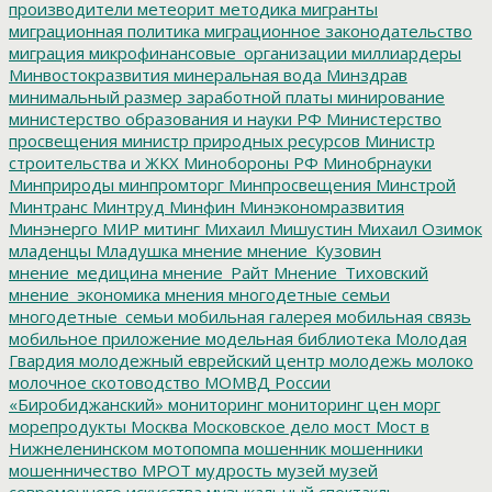
производители
метеорит
методика
мигранты
миграционная политика
миграционное законодательство
миграция
микрофинансовые_организации
миллиардеры
Минвостокразвития
минеральная вода
Минздрав
минимальный размер заработной платы
минирование
министерство образования и науки РФ
Министерство
просвещения
министр природных ресурсов
Министр
строительства и ЖКХ
Минобороны РФ
Минобрнауки
Минприроды
минпромторг
Минпросвещения
Минстрой
Минтранс
Минтруд
Минфин
Минэкономразвития
Минэнерго
МИР
митинг
Михаил Мишустин
Михаил Озимок
младенцы
Младушка
мнение
мнение_Кузовин
мнение_медицина
мнение_Райт
Мнение_Тиховский
мнение_экономика
мнения
многодетные семьи
многодетные_семьи
мобильная галерея
мобильная связь
мобильное приложение
модельная библиотека
Молодая
Гвардия
молодежный еврейский центр
молодежь
молоко
молочное скотоводство
МОМВД России
«Биробиджанский»
мониторинг
мониторинг цен
морг
морепродукты
Москва
Московское дело
мост
Мост в
Нижнеленинском
мотопомпа
мошенник
мошенники
мошенничество
МРОТ
мудрость
музей
музей
современного искусства
музыкальный спектакль