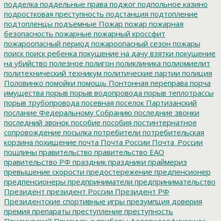
подделка
поддельные права
поджог
подпольное казино
подростковая преступность
подстанция
подтопление
подтопленцы
подъемные
Пожар
пожар
пожарная
безопасность
пожарные
пожарный кроссфит
пожароопасный период
пожароопасный сезон
пожары
поиск
поиск ребенка
покушение на дачу взятки
покушение
на убийство
полезное
полигон
поликлиника
полиомиелит
политехнический техникум
политические партии
полиция
Половинко
помойки
помощь
Понтонная переправа
порча
имущества
порыв
порыв водопровода
порыв теплотрассы
порыв трубопровода
посевная
поселок Партизанский
послание Федеральному Собранию
последние звонки
последний звонок
пособие
пособия
постинтернатное
сопровождение
посылка
потребители
потребительская
корзина
похищение
почта
Почта России
Почта_России
пошлины
правительство
правительство ЕАО
правительство РФ
праздник
праздники
праймериз
превышение скорости
предостережение
предпенсионер
предпенсионеры
предприниматели
предпринимательство
Президент
президент России
Президент РФ
Президентские спортивные игры
презумпция доверия
премия
препараты
преступление
преступность
Приамурский
Приамурье
приборы фотовидеофиксации