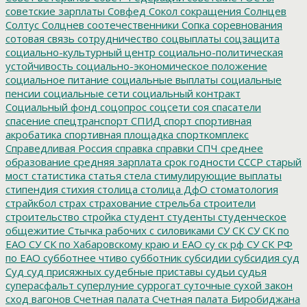
советские зарплаты
Совфед
Сокол
сокращения
Солнцев
Солтус
Солцнев
соотечественники
Сопка
соревнования
сотовая связь
сотрудничество
соцвыплаты
соцзащита
социально-культурный центр
социально-политическая
устойчивость
социально-экономическое положение
социальное питание
социальные выплаты
социальные
пенсии
социальные сети
социальный контракт
Социальный фонд
соцопрос
соцсети
соя
спасатели
спасение
спецтранспорт
СПИД
спорт
спортивная
акробатика
спортивная площадка
спорткомплекс
Справедливая Россия
справка
справки
СПЧ
среднее
образование
средняя зарплата
срок годности
СССР
старый
мост
статистика
статья
стела
стимулирующие выплаты
стипендия
стихия
столица
столица ДфО
стоматология
страйкбол
страх
страхование
стрельба
строители
строительство
стройка
студент
студенты
студенческое
общежитие
Стычка рабочих с силовиками
СУ СК
СУ СК по
ЕАО
СУ СК по Хабаровскому краю и ЕАО
су ск рф
СУ СК РФ
по ЕАО
субботнее чтиво
субботник
субсидии
субсидия
суд
Суд
суд присяжных
судебные приставы
судьи
судья
суперасфальт
суперлуние
суррогат
суточные
сухой закон
сход вагонов
Счетная палата
Счетная палата Биробиджана