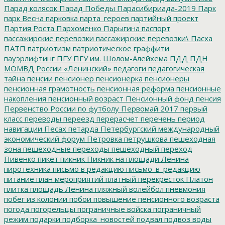
Парад колясок
Парад Победы
Парасибириада-2019
Парк
парк Весна
парковка
парта_героев
партийный проект
Партия Роста
Пархоменко
Парыгина
паспорт
пассажирские перевозки
пассажирские перевозки\
Пасха
ПАТП
патриотизм
патриотическое граффити
пауэрлифтинг
ПГУ
ПГУ им. Шолом-Алейхема
ПДД
ПДН
МОМВД России «Ленинский»
педагоги
педагогическая
тайна
пенсии
пенсионер
пенсионерка
пенсионеры
пенсионная грамотность
пенсионная реформа
пенсионные
накопления
пенсионный возраст
Пенсионный фонд
пенсия
Первенство России по футболу
Первомай 2017
первый
класс
переводы
переезд
перерасчет
перечень
период
навигации
Песах
петарда
Петербургский международный
экономический форум
Петровка
петрушкова
пешеходная
зона
пешеходные переходы
пешеходный переход
Пивенко
пикет
пикник
Пикник на площади Ленина
пиротехника
письмо в редакцию
письмо_в_редакцию
питание
план мероприятий
платный перекресток
Платон
плитка
площадь Ленина
пляжный волейбол
пневмония
побег из колонии
побои
повышение пенсионного возраста
погода
погорельцы
пограничные войска
пограничный
режим
подарки
подборка_новостей
подвал
подвоз воды