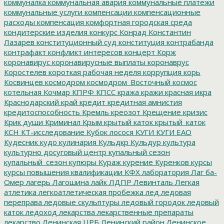
коммуналка
коммунальная авария
коммунальные платежи
коммунальные услуги
компенсации
компенсационные
расходы
компенсация
комфортная городская среда
кондитерские изделия
конкурс
Конрад
Константин
Лазарев
конституционный суд
конституция
контрабанда
контрафакт
конфликт интересов
концерт
Корж
коронавирус
коронавирусные выплаты
коронаврус
Коростелев
короткая рабочая неделя
коррупция
корь
Косвинцев
космодром
космодром_Восточный
космос
котельная
Кочмар
КПРФ
КПСС
кража
кражи
красная икра
Краснодарский край
кредит
кредитная амнистия
кредитоспособность
Кремль
креозот
Крещение
кризис
Крик души
Криминал
Крым
крытый каток
крытый_каток
КСН
КТ-исследование
Кубок лосося
КУГИ
КУГИ ЕАО
Кудесник
кудо
кулинария
Кульдкр
Кульдур
культура
культурно досуговый центр
купальный сезон
купальный_сезон
купюры
Кураж
курение
Куренков
курсы
курсы повышения квалификации
КФХ
лаборатория
Лаг ба-
Омер
лагерь
Лагошина
лайк
ЛДПР
Левинталь
Легкая
атлетика
легкоатлетическая пробежка
лед
ледовая
переправа
ледовые скульптуры
ледовый городок
ледовый
каток
ледоход
лекарства
лекарственные препараты
лекарство
Ленинская ЦРБ
Ленинский район
Ленинское