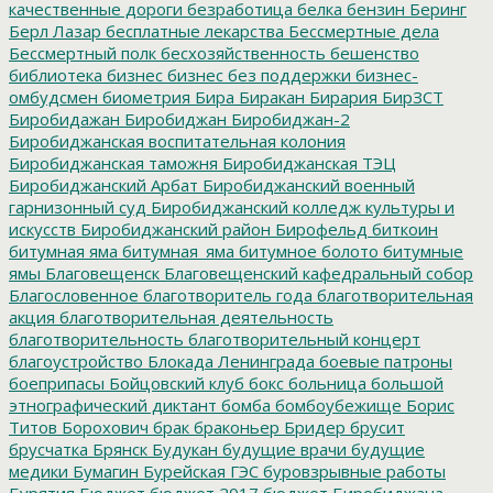
качественные дороги
безработица
белка
бензин
Беринг
Берл Лазар
бесплатные лекарства
Бессмертные дела
Бессмертный полк
бесхозяйственность
бешенство
библиотека
бизнес
бизнес без поддержки
бизнес-
омбудсмен
биометрия
Бира
Биракан
Бирария
БирЗСТ
Биробидажан
Биробиджан
Биробиджан-2
Биробиджанская воспитательная колония
Биробиджанская таможня
Биробиджанская ТЭЦ
Биробиджанский Арбат
Биробиджанский военный
гарнизонный суд
Биробиджанский колледж культуры и
искусств
Биробиджанский район
Бирофельд
биткоин
битумная яма
битумная_яма
битумное болото
битумные
ямы
Благовещенск
Благовещенский кафедральный собор
Благословенное
благотворитель года
благотворительная
акция
благотворительная деятельность
благотворительность
благотворительный концерт
благоустройство
Блокада Ленинграда
боевые патроны
боеприпасы
Бойцовский клуб
бокс
больница
большой
этнографический диктант
бомба
бомбоубежище
Борис
Титов
Борохович
брак
браконьер
Бридер
брусит
брусчатка
Брянск
Будукан
будущие врачи
будущие
медики
Бумагин
Бурейская ГЭС
буровзрывные работы
Бурятия
Бюджет
бюджет 2017
бюджет Биробиджана