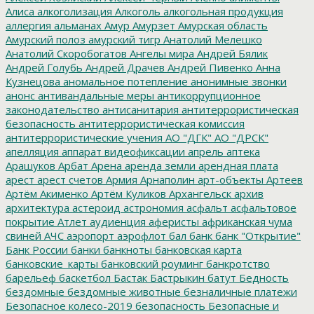
Алиса
алкоголизация
Алкоголь
алкогольная продукция
аллергия
альманах
Амур
Амурзет
Амурская область
Амурский полоз
амурский тигр
Анатолий Мелешко
Анатолий Скоробогатов
Ангелы мира
Андрей Бялик
Андрей Голубь
Андрей Драчев
Андрей Пивенко
Анна
Кузнецова
аномальное потепление
анонимные звонки
анонс
антивандальные меры
антикоррупционное
законодательство
антисанитария
антитеррористическая
безопасность
антитеррористическая комиссия
антитеррористические учения
АО "ДГК"
АО "ДРСК"
апелляция
аппарат видеофиксации
апрель
аптека
Арашуков
Арбат
Арена
аренда земли
арендная плата
арест
арест счетов
Армия
Арнаполин
арт-объекты
Артеев
Артём Акименко
Артём Куликов
Архангельск
архив
архитектура
астероид
астрономия
асфальт
асфальтовое
покрытие
Атлет
аудиенция
аферисты
африканская чума
свиней
АЧС
аэропорт
аэрофлот
бал
банк
банк "Открытие"
Банк России
банки
банкноты
банковская карта
банковские_карты
банковский роуминг
банкротство
барельеф
баскетбол
Бастак
Бастрыкин
батут
Бедность
бездомные
бездомные животные
безналичные платежи
Безопасное колесо-2019
безопасность
Безопасные и