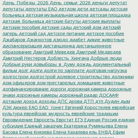
День_Победы_2026
День_семьи_2026
деньги
депутат
депутаты
депутаты ЕАО
детдом
дети
детсады
детская
больница
детская музыкальная школа
детская площадка
детская_больница
детские батуты
детские выплаты
детские пособия
детские сады
детский дом
детский
лагерь
детский сад
детское питание
детское пособие
Джабаров
Джанхотов
дзюдо
диабет
дикие животные
диспансеризация
дистанционка
дистанционное
образование
Дмитрий Меведев
Дмитрий Медведев
Дмитрий Нестеров
Доблесть_Хингана
Добрые люди
Добрые руки
довыборы_в_Думу
дождь
документальный
фильм
долг
долги
долги по зарплате
долговая нагрузка
долгострои
долгострой
долевое строительство
должники
дом офицеров
дом престарелых
домашние животные
допфинансирование
дороги
дорожная камера
дорожные
знаки
дорожные камеры
дорожный радар
ДОСААФ
дотации
доход
доходы
ДПС
дрова
ДТП
дтп
Дудин
дым
ДЭК
дюкер
ЕАО
ЕАО_тонет
Евгений Коростелев
еврейская
культура
еврейская_мудрость
еврейские традиции
Евровидение
Евросеть
Еврстат
ЕГЭ
Единая Россия
единая
субсидия
Единый заказчик
Екатерина Румянцева
Елена
Басова
Елена Князева
Елена Хахалева
ель
ЕНВД
Ефим
Вепринский
жалоба
жд переезд
железная дорога