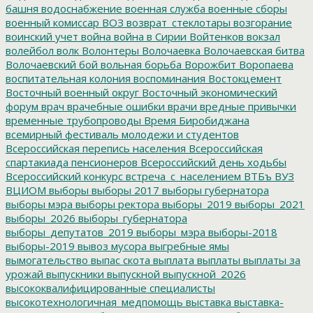
башня
водоснабжение
военная служба
военные сборы
военный комиссар
ВОЗ
возврат_стеклотары
возгорание
воинский учет
война
война в Сирии
Войтенков
вокзал
волейбол
волк
Волонтеры
Волочаевка
Волочаевская битва
Волочаевский бой
вольная борьба
Ворожбит
Воропаева
воспитательная колония
воспоминания
Востокцемент
Восточный военный округ
Восточный экономический
форум
врач
врачебные ошибки
врачи
вредные привычки
временные трубопроводы
Время Биробиджана
всемирный фестиваль молодежи и студентов
Всероссийская перепись населения
Всероссийская
спартакиада пенсионеров
Всероссийский день ходьбы
Всероссийский конкурс
встреча_с_населением
ВТБъ
ВУЗ
ВЦИОМ
выборы
выборы 2017
выборы губернатора
выборы мэра
выборы ректора
выборы_2019
выборы_2021
выборы_2026
выборы_губернатора
выборы_депутатов_2019
выборы_мэра
выборы-2018
выборы-2019
вывоз мусора
выгребные ямы
вымогательство
выпас скота
выплата
выплаты
выплаты за
урожай
выпускники
выпускной
выпускной_2026
высококвалифицированные специалисты
высокотехнологичная_медпомощь
выставка
выставка-