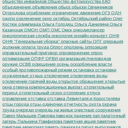
общество инвалидов
Общество фотоискусства ЕАО
объединение
объявления
обыск
обыски
Овчинников
Огородова
ограбление
ограничение движения
ОГЭ
ОДН
ожоги
озеленение
окно
октябрь
Октябрьский район
Олег
Костюк
олимпиада
Ольга Голодец
Ольга Данилина
Ольга
Казанская
ОМОН
ОМП
ОМС
Омск
онкодиспансер
онкологическая служба
онкология
онлайн-концерт
ОНФ
ОНФ "Генеральная уборка"
опасные сайты
ОПГ
операция
должник
оплата труда
Оплот
оползень
оппозиция
оправдательный приговор
опровержение
опрос
оптимизация
ОПФР
ОРВИ
организация пчеловодов
оружие
ОСВВ
освещение
осень
оскорбление власти
особый противопожарный режим
остановка
остановки
осужденные
отдых
отключение
отключение воды
отключение горячей воды
открытое обращение
открытые
окна
отмена компенсационных выплат
отопительный
период
отопительный сезон
отопление
отпуск
отравление
отставка
отставка Левинталя и Коростелёва
отцы города
отцы-одиночки
отчетность
охота
охрана
труда
очереди
очередь на жилье
очистные сооружения
Павел Малышев
Павлова
паводок
падение
пал
палаточный
лагерь
Палькина
Памфилова
памятная акция
памятник
памятник-мемориал
память
панихида
парад выпускников