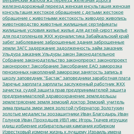
железнодорожный переезд
женская кнсультация
женская
консультация
жестокое обращение с детьми
жестокое
обращение с животными
жестокость
живодер
живопись
животноводство
животные
жилищные сертификаты
жилищные условия
жилье
жилье для детей-сирот
жильё
для подтопленцев
ЖКХ
журналистика
Забайкальский край
забег
заболевание
заброшенные здания
заброшенные
земли
ЗАГС
задержание
задолженность
займ
заказник
Ульдура
заказник Ульдуры
закон
Законодательное
Собрание
законодательство
законопреокт
законопроект
законороект
Заксобрание
Заксобрание ЕАО
заморозка
пенсионных накоплений
заморозки
занятость
запись в
школу
заповедник "Бастак"
заповедники
заработная плата
Заречье
зарплата
зарплаты
заслуженный работник ЖКХ
зачистка_судей
защита прав предпринимателей
защита
предпринимателей
здравоохранение
земледельцы
землетрясение
земля
земский доктор
Земский_учитель
зима пришла
змеи
змея
золотой губернатор
Золотухин
золотые медалисты
зоозащитники
Иван Благодырь
Иван
Голунов
Иван Проходцев
ИВЛ
ивс
Игорь Ткачев
игрушки
идиш
избиение
избирательная кампания
избирком
Известковый
измени жизнь к лучшему
Израиль
имена