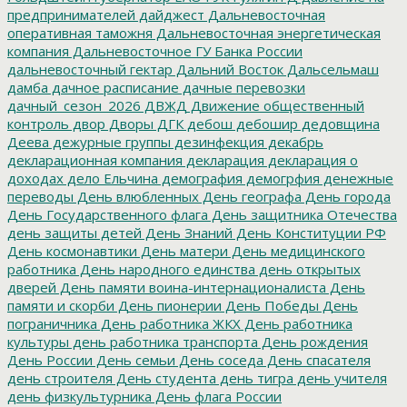
предпринимателей
дайджест
Дальневосточная
оперативная таможня
Дальневосточная энергетическая
компания
Дальневосточное ГУ Банка России
дальневосточный гектар
Дальний Восток
Дальсельмаш
дамба
дачное расписание
дачные перевозки
дачный_сезон_2026
ДВЖД
Движение общественный
контроль
двор
Дворы
ДГК
дебош
дебошир
дедовщина
Деева
дежурные группы
дезинфекция
декабрь
декларационная компания
декларация
декларация о
доходах
дело Ельчина
демография
демогрфия
денежные
переводы
День влюбленных
День географа
День города
День Государственного флага
День защитника Отечества
день защиты детей
День Знаний
День Конституции РФ
День космонавтики
День матери
День медицинского
работника
День народного единства
день открытых
дверей
День памяти воина-интернационалиста
День
памяти и скорби
День пионерии
День Победы
День
пограничника
День работника ЖКХ
День работника
культуры
день работника транспорта
День рождения
День России
День семьи
День соседа
День спасателя
день строителя
День студента
день тигра
день учителя
день физкультурника
День флага России