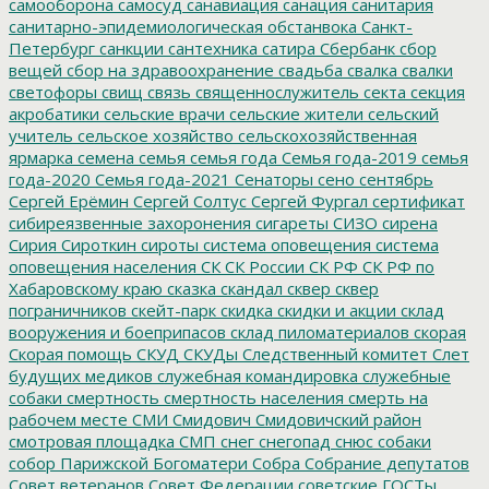
самооборона
самосуд
санавиация
санация
санитария
санитарно-эпидемиологическая обстанвока
Санкт-
Петербург
санкции
сантехника
сатира
Сбербанк
сбор
вещей
сбор на здравоохранение
свадьба
свалка
свалки
светофоры
свищ
связь
священнослужитель
секта
секция
акробатики
сельские врачи
сельские жители
сельский
учитель
сельское хозяйство
сельскохозяйственная
ярмарка
семена
семья
семья года
Семья года-2019
семья
года-2020
Семья года-2021
Сенаторы
сено
сентябрь
Сергей Ерёмин
Сергей Солтус
Сергей Фургал
сертификат
сибиреязвенные захоронения
сигареты
СИЗО
сирена
Сирия
Сироткин
сироты
система оповещения
система
оповещения населения
СК
СК России
СК РФ
СК РФ по
Хабаровскому краю
сказка
скандал
сквер
сквер
пограничников
скейт-парк
скидка
скидки и акции
склад
вооружения и боеприпасов
склад пиломатериалов
скорая
Скорая помощь
СКУД
СКУДы
Следственный комитет
Слет
будущих медиков
служебная командировка
служебные
собаки
смертность
смертность населения
смерть на
рабочем месте
СМИ
Смидович
Смидовичский район
смотровая площадка
СМП
снег
снегопад
снюс
собаки
собор Парижской Богоматери
Собра
Собрание депутатов
Совет ветеранов
Совет Федерации
советские ГОСТы