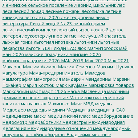
Ленинское сельское поселение
Леонид Школьник
лес
леса
лесной пожар
лесные пожары
лесопилка
летние
каникулы
лето
лето_2026
лжетерроризм
лимон
литература
Лицей
лицей № 23
личный прием
логистический комплеск
ложный вызов
ложный донос
лотерея
лоукостер
лунное затмение
лучший спасатель
лыжная гонка
льготная ипотека
льготники
льготные
лекарства
льготы
ЛЭП
люди ЕАО
люк
Магнитогорск
май
май_2026
майские праздники
майские_2026
майские_праздники_2026
МАК-2019
Мак-2020
Мак-2021
Макаров
Максим Акимов
Максим Семенов
Максим Шупиков
макулатура
Мама-предприниматель
Мамедов
маммография
мамография
мандарин
мандарины
Марвин
Токайер
Мария Костюк
Марк Кауфман
маркировка товаров
Марковский
март
март_2026
маска
Масленица
масочный
режим
массовое сокращение
Матвиенко
материнский
капитал
маткапитал
Махинько
Маяк
МВД
медаль
Медведев
медведь
медики
Медицина
медицина_ЕАО
медицинские маски
медицинский класс
медоборудование
медосмотр
медработники
медсестры
международная
делегация
международные отношения
международный
полумарафон «Биробиджан-Валдгейм»
местные