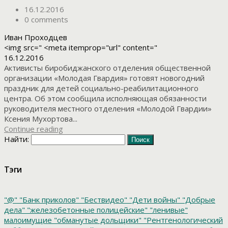
16.12.2016
0 comments
Иван Проходцев
<img src=" <meta itemprop="url" content="
16.12.2016
Активисты биробиджанского отделения общественной
организации «Молодая Гвардия» готовят новогодний
праздник для детей социально-реабилитационного
центра. Об этом сообщила исполняющая обязанности
руководителя местного отделения «Молодой Гвардии»
Ксения Мухортова...
Continue reading
Найти:
Тэги
"@"
"Банк приколов"
"Бествидео"
"Дети войны"
"Добрые
дела"
"железобетонные полицейские"
"ленивые"
малоимущие
"обманутые дольщики"
"Рентгенологический