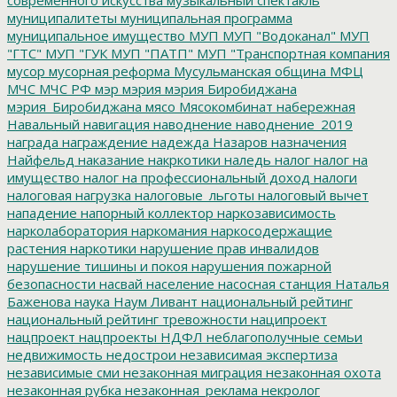
муниципалитеты
муниципальная программа
муниципальное имущество
МУП
МУП "Водоканал"
МУП
"ГТС"
МУП "ГУК
МУП "ПАТП"
МУП "Транспортная компания
мусор
мусорная реформа
Мусульманская община
МФЦ
МЧС
МЧС РФ
мэр
мэрия
мэрия Биробиджана
мэрия_Биробиджана
мясо
Мясокомбинат
набережная
Навальный
навигация
наводнение
наводнение_2019
награда
награждение
надежда
Назаров
назначения
Найфельд
наказание
накркотики
наледь
налог
налог на
имущество
налог на профессиональный доход
налоги
налоговая нагрузка
налоговые_льготы
налоговый вычет
нападение
напорный коллектор
наркозависимость
нарколаборатория
наркомания
наркосодержащие
растения
наркотики
нарушение прав инвалидов
нарушение тишины и покоя
нарушения пожарной
безопасности
насвай
население
насосная станция
Наталья
Баженова
наука
Наум Ливант
национальный рейтинг
национальный рейтинг тревожности
наципроект
нацпроект
нацпроекты
НДФЛ
неблагополучные семьи
недвижимость
недострои
независимая экспертиза
независимые сми
незаконная миграция
незаконная охота
незаконная рубка
незаконная_реклама
некролог