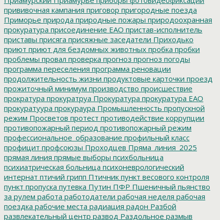
прививочная кампания
приговор
пригородные поезда
Приморье
природа
природные пожары
природоохранная
прокуратура
присоединение ЕАО
пристав-исполнитель
приставы
присяга
присяжные заседатели
Приходько
приют
приют для бездомных животных
пробка
пробки
проблемы
провал
проверка
прогноз
прогноз погоды
программа переселения
программа реновации
продолжительность жизни
продуктовые карточки
проезд
прожиточный минимум
производство
происшествие
прократура
прокуратруа
Прокуратура
прокуратура ЕАО
прокуратуура
прокураура
Промышленность
пропускной
режим
Просветов
протест
противодействие коррупции
противопожарный период
противопожарный режим
профессиональное_образование
профильный класс
профицит
профсоюзы
Проходцев
Пряма_линия_2025
прямая линия
прямые выборы
психбольница
психиатрическая больница
психоневрологический
интернат
птичий грипп
Птичник
пункт весового контроля
пункт пропуска
путевка
Путин
ПФР
Пшеничный
пьянство
за рулем
работа
работодатели
рабочая неделя
рабочая
поездка
рабочие места
радиация
радон
Разбой
развлекательный центр
развод
Раздольное
размыв