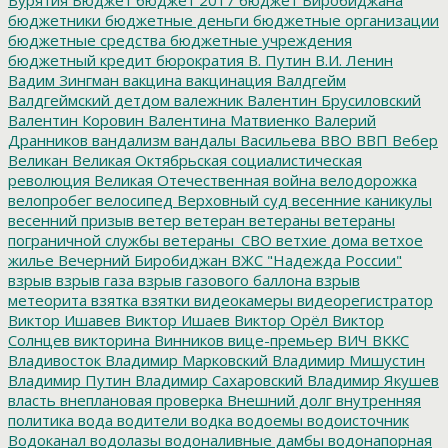
бюджетники
бюджетные деньги
бюджетные организации
бюджетные средства
бюджетные учреждения
бюджетный кредит
бюрократия
В. Путин
В.И. Ленин
Вадим Зингман
вакцина
вакцинация
Валдгейм
Валдгеймский детдом
валежник
Валентин Брусиловский
Валентин Коровин
Валентина Матвиенко
Валерий
Дранников
вандализм
вандалы
Васильева
ВВО
ВВП
Вебер
Великан
Великая Октябрьская социалистическая
революция
Великая Отечественная война
велодорожка
велопробег
велосипед
Верховный суд
весенние каникулы
весенний призыв
ветер
ветеран
ветераны
ветераны
пограничной службы
ветераны_СВО
ветхие дома
ветхое
жилье
Вечерний Биробиджан
ВЖС "Надежда России"
взрыв
взрыв газа
взрыв газового баллона
взрыв
метеорита
взятка
взятки
видеокамеры
видеорегистратор
Виктор Ишавев
Виктор Ишаев
Виктор Орёл
Виктор
Солнцев
викторина
Винников
вице-премьер
ВИЧ
ВККС
Владивосток
Владимир Марковский
Владимир Мишустин
Владимир Путин
Владимир Сахаровский
Владимир Якушев
власть
внеплановая проверка
Внешний долг
внутренняя
политика
вода
водители
водка
водоемы
водоисточник
Водоканал
водолазы
водоналивные дамбы
водонапорная