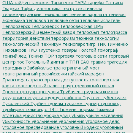
США
тайфун
таможня
Тарасенко
ТАРИ
тарифы
Татьяна
Гладких
Тафи-диагностика
театр
текстильная
телемедицинские технологии
теневая зарплата
теневая
экономика
тепловоз
тепловые сети
тепловычислитель
Теплоозерск
Теплоозёрск
Теплоозёрская ЦРБ
Теплоозерский цементный завод
теплосбыт
теплотрасса
территория действий
терроризм
техника
технологии
технологический_техникум
технопарк
тигр
ТИК
Тимченко
Тихомиров
ТКО
Тлустенко
товары
Толстой
томограф
тонкий лед
Тонких
ТОР
торговля
торговые сети
торговый
центр
тос
Тотальный диктант
ТПП ЕАО
травма
трагедия
трагедия в Забайкалье
трансграничный мост
трансграничный российско-китайский марафон
Транснефть
транспортная доступность
транспортная
карта
транспортный налог
траур
тревожный сигнал
Тромса
тротуар
тротуары
Трубачев
трудовая книжка
трудовые ресурсы
трудоустройство
Трутнев
туберкулез
Тукалевский
Турбин
туризм
туризмм
турнир
турпоход
турфирма
тхэквондо
ТЭЦ
Тюмень
тюрьма
Тяжелая
атлетика
убийство
уборка улиц
убыль
убыль населения
убыточность
увольнение
увольнения
уголовное дело
уголовное преследование
уголовный кодекс
уголовный
розыск
уголоное дело
уголь
угон
угон автомобиля
удача