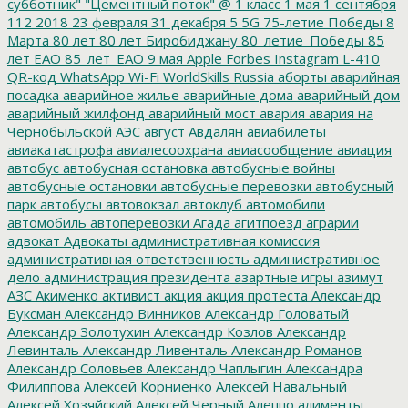
субботник"
"Цементный поток"
@
1 класс
1 мая
1 сентября
112
2018
23 февраля
31 декабря
5
5G
75-летие Победы
8
Марта
80 лет
80 лет Биробиджану
80_летие_Победы
85
лет ЕАО
85_лет_ЕАО
9 мая
Apple
Forbes
Instagram
L-410
QR-код
WhatsApp
Wi-Fi
WorldSkills Russia
аборты
аварийная
посадка
аварийное жилье
аварийные дома
аварийный дом
аварийный жилфонд
аварийный мост
авария
авария на
Чернобыльской АЭС
август
Авдалян
авиабилеты
авиакатастрофа
авиалесоохрана
авиасообщение
авиация
автобус
автобусная остановка
автобусные войны
автобусные остановки
автобусные перевозки
автобусный
парк
автобусы
автовокзал
автоклуб
автомобили
автомобиль
автоперевозки
Агада
агитпоезд
аграрии
адвокат
Адвокаты
административная комиссия
административная ответственность
административное
дело
администрация президента
азартные игры
азимут
АЗС
Акименко
активист
акция
акция протеста
Александр
Буксман
Александр Винников
Александр Головатый
Александр Золотухин
Александр Козлов
Александр
Левинталь
Александр Ливенталь
Александр Романов
Александр Соловьев
Александр Чаплыгин
Александра
Филиппова
Алексей Корниенко
Алексей Навальный
Алексей Хозяйский
Алексей Черный
Алеппо
алименты