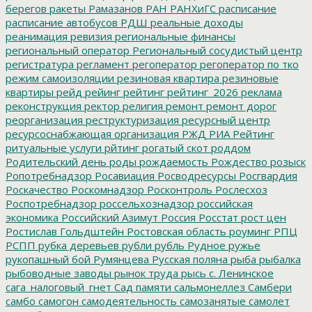
берегов
ракеты
Рамазанов
РАН
РАНХиГС
расписание
расписание автобусов
РДШ
реальные доходы
реанимация
ревизия
региональные финансы
региональный оператор
Региональный сосудистый центр
регистратура
регламент
регоператор
регоператор по тко
режим самоизоляции
резиновая квартира
резиновые
квартиры
рейд
рейинг
рейтинг
рейтинг_2026
реклама
реконструкция
ректор
религия
ремонт
ремонт дорог
реорганизация
реструктуризация
ресурсный центр
ресурсоснабжающая организация
РЖД
РИА Рейтинг
ритуальные услуги
рйтинг
рогатый скот
роддом
Родительский день
роды
рождаемость
Рождество
розыск
Ропотребнадзор
Росавиация
Росводресурсы
Росгвардия
Роскачество
Роскомнадзор
Росконтроль
Рослесхоз
Роспотребнадзор
россельхознадзор
российская
экономика
Российский Азимут
Россия
Росстат
рост цен
Ростислав Гольдштейн
Ростовская область
роуминг
РПЦ
РСПП
рубка деревьев
рубли
рубль
Рудное
ружье
рукопашный бой
Румянцева
Русская поляна
рыба
рыбалка
рыбоводные заводы
рынок труда
рысь
с. Ленинское
сага_налоговый_гнет
Сад памяти
сальмонеллез
Самбери
самбо
самогон
самодеятельность
самозанятые
самолет