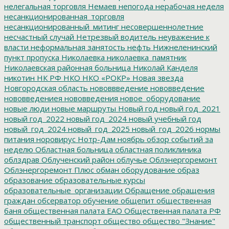
нелегальная торговля
Немаев
непогода
нерабочая неделя
несанкционированная_торговля
несанкционированный_митинг
несовершеннолетние
несчастный случай
Нетрезвый водитель
неуважение к
власти
неформальная занятость
нефть
Нижнеленинский
пункт пропуска
Николаевка
николаевка_памятник
Николаевская районная больница
Николай Канделя
никотин
НК РФ
НКО
НКО «РОКР»
Новая звезда
Новгородская область
нововвведение
нововведение
нововведениея
нововведения
новое_оборудование
новые люди
новые маршруты
Новый год
новый год_2021
новый год_2022
новый год_2024
новый учебный год
новый_год_2024
новый_год_2025
новый_год_2026
нормы
питания
норовирус
Нотр-Дам
ноябрь
обзор событий за
неделю
Областная больница
областная поликлиника
облздрав
Облученский район
облучье
Облэнергоремонт
Облэнергоремонт Плюс
обман
оборудование
образ
образование
образовательные курсы
образовательные_организации
Обращение
обращения
граждан
обсерватор
обучение
общепит
общественная
баня
общественная палата ЕАО
Общественная палата РФ
общественный транспорт
общество
общество "Знание"