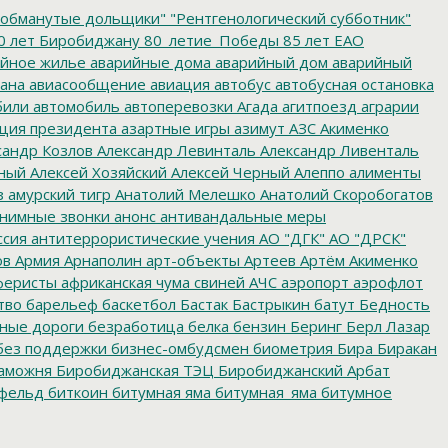
обманутые дольщики"
"Рентгенологический субботник"
0 лет Биробиджану
80_летие_Победы
85 лет ЕАО
йное жилье
аварийные дома
аварийный дом
аварийный
ана
авиасообщение
авиация
автобус
автобусная остановка
били
автомобиль
автоперевозки
Агада
агитпоезд
аграрии
ция президента
азартные игры
азимут
АЗС
Акименко
сандр Козлов
Александр Левинталь
Александр Ливенталь
ный
Алексей Хозяйский
Алексей Черный
Алеппо
алименты
з
амурский тигр
Анатолий Мелешко
Анатолий Скоробогатов
нимные звонки
анонс
антивандальные меры
ссия
антитеррористические учения
АО "ДГК"
АО "ДРСК"
ов
Армия
Арнаполин
арт-объекты
Артеев
Артём Акименко
еристы
африканская чума свиней
АЧС
аэропорт
аэрофлот
тво
барельеф
баскетбол
Бастак
Бастрыкин
батут
Бедность
нные дороги
безработица
белка
бензин
Беринг
Берл Лазар
без поддержки
бизнес-омбудсмен
биометрия
Бира
Биракан
аможня
Биробиджанская ТЭЦ
Биробиджанский Арбат
фельд
биткоин
битумная яма
битумная_яма
битумное
ворительная акция
благотворительная деятельность
ойцовский клуб
бокс
больница
большой этнографический