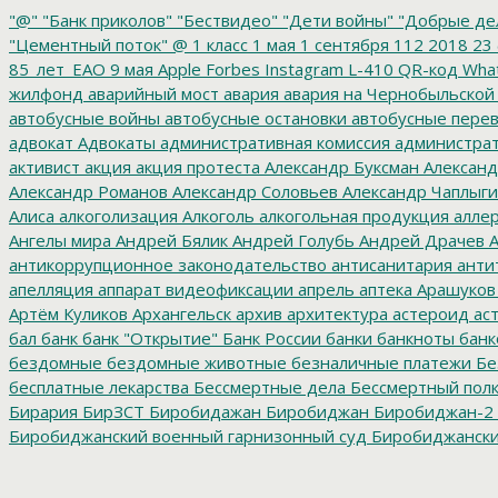
"@"
"Банк приколов"
"Бествидео"
"Дети войны"
"Добрые де
"Цементный поток"
@
1 класс
1 мая
1 сентября
112
2018
23 
85_лет_ЕАО
9 мая
Apple
Forbes
Instagram
L-410
QR-код
Wha
жилфонд
аварийный мост
авария
авария на Чернобыльской
автобусные войны
автобусные остановки
автобусные перев
адвокат
Адвокаты
административная комиссия
администрат
активист
акция
акция протеста
Александр Буксман
Александ
Александр Романов
Александр Соловьев
Александр Чаплыг
Алиса
алкоголизация
Алкоголь
алкогольная продукция
аллер
Ангелы мира
Андрей Бялик
Андрей Голубь
Андрей Драчев
А
антикоррупционное законодательство
антисанитария
анти
апелляция
аппарат видеофиксации
апрель
аптека
Арашуков
Артём Куликов
Архангельск
архив
архитектура
астероид
ас
бал
банк
банк "Открытие"
Банк России
банки
банкноты
банк
бездомные
бездомные животные
безналичные платежи
Бе
бесплатные лекарства
Бессмертные дела
Бессмертный пол
Бирария
БирЗСТ
Биробидажан
Биробиджан
Биробиджан-2
Биробиджанский военный гарнизонный суд
Биробиджанский
болото
битумные ямы
Благовещенск
Благовещенский кафе
благотворительность
благотворительный концерт
благоус