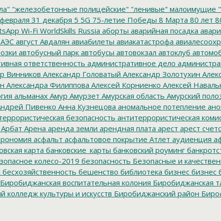
ла"
"железобетонные полицейские"
"ленивые" малоимущие
"
февраля
31 декабря
5
5G
75-летие Победы
8 Марта
80 лет
8
tsApp
Wi-Fi
WorldSkills Russia
аборты
аварийная посадка
авари
 АЭС
август
Авдалян
авиабилеты
авиакатастрофа
авиалесоохр
озки
автобусный парк
автобусы
автовокзал
автоклуб
автомо
ивная ответственность
административное дело
администра
р Винников
Александр Головатый
Александр Золотухин
Алек
ин
Александра Филиппова
Алексей Корниенко
Алексей Наваль
гия
альманах
Амур
Амурзет
Амурская область
Амурский поло
ндрей Пивенко
Анна Кузнецова
аномальное потепление
ано
террористическая безопасность
антитеррористическая коми
Арбат
Арена
аренда земли
арендная плата
арест
арест счет
трономия
асфальт
асфальтовое покрытие
Атлет
аудиенция
аф
овская карта
банковские_карты
банковский роуминг
банкротс
зопасное колесо-2019
безопасность
Безопасные и качестве
к
бесхозяйственность
бешенство
библиотека
бизнес
бизнес 
Биробиджанская воспитательная колония
Биробиджанская т
 колледж культуры и искусств
Биробиджанский район
Биро
дральный собор
Благословенное
благотворитель года
благот
тройство
Блокада Ленинграда
боевые патроны
боеприпасы
Б