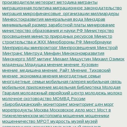
производители
метеорит
методика
мигранты
миграционная политика
миграционное законодательство
миграция
микрофинансовые_организации
миллиардеры
Минвостокразвития
минеральная вода
Минздрав
минимальный размер заработной платы
минирование
министерство образования и науки РФ
Министерство
просвещения
министр природных ресурсов
Министр
строительства и ЖКХ
Минобороны РФ
Минобрнауки
Минприроды
минпромторг
Минпросвещения
Минстрой
Минтранс
Минтруд
Минфин
Минэкономразвития
Минэнерго
МИР
митинг
Михаил Мишустин
Михаил Озимок
младенцы
Младушка
мнение
мнение_Кузовин
мнение_медицина
мнение_Райт
Мнение_Тиховский
мнение_экономика
мнения
многодетные семьи
многодетные_семьи
мобильная галерея
мобильная связь
мобильное приложение
модельная библиотека
Молодая
Гвардия
молодежный еврейский центр
молодежь
молоко
молочное скотоводство
МОМВД России
«Биробиджанский»
мониторинг
мониторинг цен
морг
морепродукты
Москва
Московское дело
мост
Мост в
Нижнеленинском
мотопомпа
мошенник
мошенники
мошенничество
МРОТ
мудрость
музей
музей
современного искусства
музыкальный спектакль