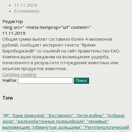
11.11.2019
0 comments
Редактор
<img src=" <meta itemprop="url" content="
11.11.2019
Общая сумма выплат составила более 4 миллионов
рублей, сообщает интернет-газета "Время
Биробиджан@" со ссылкой на сайт правительства ЕАО.
Компенсация гражданам на возмещение ущерба,
понесенного в результате отчуждения животных или
изъятия продуктов животнов...
Continue reading
Найти:
Тэги
"@"
"Банк приколов"
"Бествидео"
"Дети войны"
"Добрые
дела"
"железобетонные полицейские"
"ленивые"
малоимущие
"обманутые дольщики"
"Рентгенологический