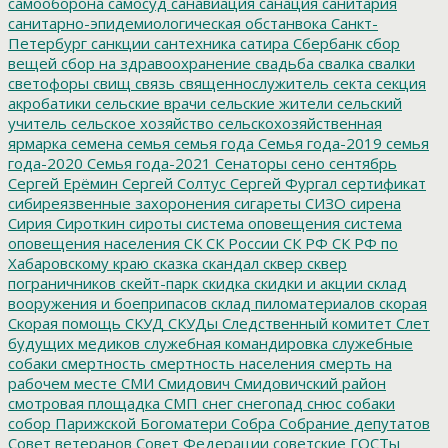
самооборона
самосуд
санавиация
санация
санитария
санитарно-эпидемиологическая обстанвока
Санкт-
Петербург
санкции
сантехника
сатира
Сбербанк
сбор
вещей
сбор на здравоохранение
свадьба
свалка
свалки
светофоры
свищ
связь
священнослужитель
секта
секция
акробатики
сельские врачи
сельские жители
сельский
учитель
сельское хозяйство
сельскохозяйственная
ярмарка
семена
семья
семья года
Семья года-2019
семья
года-2020
Семья года-2021
Сенаторы
сено
сентябрь
Сергей Ерёмин
Сергей Солтус
Сергей Фургал
сертификат
сибиреязвенные захоронения
сигареты
СИЗО
сирена
Сирия
Сироткин
сироты
система оповещения
система
оповещения населения
СК
СК России
СК РФ
СК РФ по
Хабаровскому краю
сказка
скандал
сквер
сквер
пограничников
скейт-парк
скидка
скидки и акции
склад
вооружения и боеприпасов
склад пиломатериалов
скорая
Скорая помощь
СКУД
СКУДы
Следственный комитет
Слет
будущих медиков
служебная командировка
служебные
собаки
смертность
смертность населения
смерть на
рабочем месте
СМИ
Смидович
Смидовичский район
смотровая площадка
СМП
снег
снегопад
снюс
собаки
собор Парижской Богоматери
Собра
Собрание депутатов
Совет ветеранов
Совет Федерации
советские ГОСТы