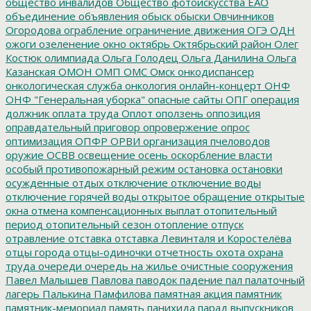
общество инвалидов
Общество фотоискусства ЕАО
объединение
объявления
обыск
обыски
Овчинников
Огородова
ограбление
ограничение движения
ОГЭ
ОДН
ожоги
озеленение
окно
октябрь
Октябрьский район
Олег
Костюк
олимпиада
Ольга Голодец
Ольга Данилина
Ольга
Казанская
ОМОН
ОМП
ОМС
Омск
онкодиспансер
онкологическая служба
онкология
онлайн-концерт
ОНФ
ОНФ "Генеральная уборка"
опасные сайты
ОПГ
операция
должник
оплата труда
Оплот
оползень
оппозиция
оправдательный приговор
опровержение
опрос
оптимизация
ОПФР
ОРВИ
организация пчеловодов
оружие
ОСВВ
освещение
осень
оскорбление власти
особый противопожарный режим
остановка
остановки
осужденные
отдых
отключение
отключение воды
отключение горячей воды
открытое обращение
открытые
окна
отмена компенсационных выплат
отопительный
период
отопительный сезон
отопление
отпуск
отравление
отставка
отставка Левинталя и Коростелёва
отцы города
отцы-одиночки
отчетность
охота
охрана
труда
очереди
очередь на жилье
очистные сооружения
Павел Малышев
Павлова
паводок
падение
пал
палаточный
лагерь
Палькина
Памфилова
памятная акция
памятник
памятник-мемориал
память
панихида
парад выпускников