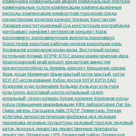
коммуналка
коммунальная авария
коммунальные платежи
коммунальные услуги
компенсации
компенсационные
расходы
компенсация
комфортная городская среда
кондитерские изделия
конкурс
Конрад
Константин
Лазарев
конституционный суд
конституция
контрабанда
контрафакт
конфликт интересов
концерт
Корж
коронавирус
коронавирусные выплаты
коронаврус
Коростелев
короткая рабочая неделя
коррупция
корь
Косвинцев
космодром
космодром_Восточный
космос
котельная
Кочмар
КПРФ
КПСС
кража
кражи
красная икра
Краснодарский край
кредит
кредитная амнистия
кредитоспособность
Кремль
креозот
Крещение
кризис
Крик души
Криминал
Крым
крытый каток
крытый_каток
КСН
КТ-исследование
Кубок лосося
КУГИ
КУГИ ЕАО
Кудесник
кудо
кулинария
Кульдкр
Кульдур
культура
культурно досуговый центр
купальный сезон
купальный_сезон
купюры
Кураж
курение
Куренков
курсы
курсы повышения квалификации
КФХ
лаборатория
Лаг ба-
Омер
лагерь
Лагошина
лайк
ЛДПР
Левинталь
Легкая
атлетика
легкоатлетическая пробежка
лед
ледовая
переправа
ледовые скульптуры
ледовый городок
ледовый
каток
ледоход
лекарства
лекарственные препараты
лекарство
Ленинская ЦРБ
Ленинский район
Ленинское