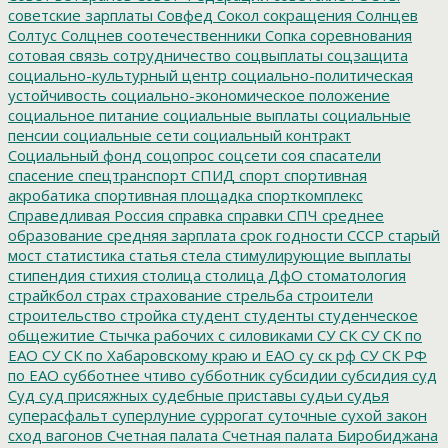
советские зарплаты
Совфед
Сокол
сокращения
Солнцев
Солтус
Солцнев
соотечественники
Сопка
соревнования
сотовая связь
сотрудничество
соцвыплаты
соцзащита
социально-культурный центр
социально-политическая
устойчивость
социально-экономическое положение
социальное питание
социальные выплаты
социальные
пенсии
социальные сети
социальный контракт
Социальный фонд
соцопрос
соцсети
соя
спасатели
спасение
спецтранспорт
СПИД
спорт
спортивная
акробатика
спортивная площадка
спорткомплекс
Справедливая Россия
справка
справки
СПЧ
среднее
образование
средняя зарплата
срок годности
СССР
старый
мост
статистика
статья
стела
стимулирующие выплаты
стипендия
стихия
столица
столица ДфО
стоматология
страйкбол
страх
страхование
стрельба
строители
строительство
стройка
студент
студенты
студенческое
общежитие
Стычка рабочих с силовиками
СУ СК
СУ СК по
ЕАО
СУ СК по Хабаровскому краю и ЕАО
су ск рф
СУ СК РФ
по ЕАО
субботнее чтиво
субботник
субсидии
субсидия
суд
Суд
суд присяжных
судебные приставы
судьи
судья
суперасфальт
суперлуние
суррогат
суточные
сухой закон
сход вагонов
Счетная палата
Счетная палата Биробиджана