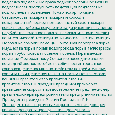
подделка
поддельные права
поджог
подпольное казино
подростковая преступность
подстанция
подтопление
подтопленцы
подъемные
Пожар
пожар
пожарная
безопасность
пожарные
пожарный кроссфит
пожароопасный период
пожароопасный сезон
пожары
поиск
поиск ребенка
покушение на дачу взятки
покушение
на убийство
полезное
полигон
поликлиника
полиомиелит
политехнический техникум
политические партии
полиция
Половинко
помойки
помощь
Понтонная переправа
порча
имущества
порыв
порыв водопровода
порыв теплотрассы
порыв трубопровода
посевная
поселок Партизанский
послание Федеральному Собранию
последние звонки
последний звонок
пособие
пособия
постинтернатное
сопровождение
посылка
потребители
потребительская
корзина
похищение
почта
Почта России
Почта_России
пошлины
правительство
правительство ЕАО
правительство РФ
праздник
праздники
праймериз
превышение скорости
предостережение
предпенсионер
предпенсионеры
предприниматели
предпринимательство
Президент
президент России
Президент РФ
Президентские спортивные игры
презумпция доверия
премия
препараты
преступление
преступность
Приамурский
Приамурье
приборы фотовидеофиксации