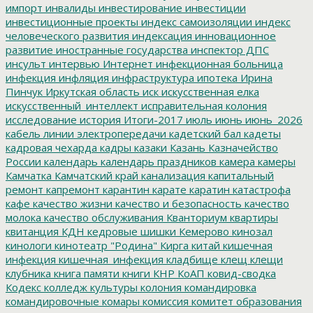
импорт
инвалиды
инвестирование
инвестиции
инвестиционные проекты
индекс самоизоляции
индекс
человеческого развития
индексация
инновационное
развитие
иностранные государства
инспектор ДПС
инсульт
интервью
Интернет
инфекционная больница
инфекция
инфляция
инфраструктура
ипотека
Ирина
Пинчук
Иркутская область
иск
искусственная елка
искусственный_интеллект
исправительная колония
исследование
история
Итоги-2017
июль
июнь
июнь_2026
кабель линии электропередачи
кадетский бал
кадеты
кадровая чехарда
кадры
казаки
Казань
Казначейство
России
календарь
календарь праздников
камера
камеры
Камчатка
Камчатский край
канализация
капитальный
ремонт
капремонт
карантин
карате
каратин
катастрофа
кафе
качество жизни
качество и безопасность
качество
молока
качество обслуживания
Кванториум
квартиры
квитанция
КДН
кедровые шишки
Кемерово
кинозал
кинологи
кинотеатр "Родина"
Кирга
китай
кишечная
инфекция
кишечная_инфекция
кладбище
клещ
клещи
клубника
книга памяти
книги
КНР
КоАП
ковид-сводка
Кодекс
колледж культуры
колония
командировка
командировочные
комары
комиссия
комитет образования