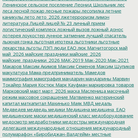
Ленинское сельское поселение
Леонид Школьник
лес
леса
лесной пожар
лесные пожары
лесопилка
летние
каникулы
лето
лето_2026
лжетерроризм
лимон
литература
Лицей
лицей № 23
личный прием
логистический комплеск
ложный вызов
ложный донос
лотерея
лоукостер
лунное затмение
лучший спасатель
лыжная гонка
льготная ипотека
льготники
льготные
лекарства
льготы
ЛЭП
люди ЕАО
люк
Магнитогорск
май
май_2026
майские праздники
майские_2026
майские_праздники_2026
МАК-2019
Мак-2020
Мак-2021
Макаров
Максим Акимов
Максим Семенов
Максим Шупиков
макулатура
Мама-предприниматель
Мамедов
маммография
мамография
мандарин
мандарины
Марвин
Токайер
Мария Костюк
Марк Кауфман
маркировка товаров
Марковский
март
март_2026
маска
Масленица
масочный
режим
массовое сокращение
Матвиенко
материнский
капитал
маткапитал
Махинько
Маяк
МВД
медаль
Медведев
медведь
медики
Медицина
медицина_ЕАО
медицинские маски
медицинский класс
медоборудование
медосмотр
медработники
медсестры
международная
делегация
международные отношения
международный
полумарафон «Биробиджан-Валдгейм»
местные