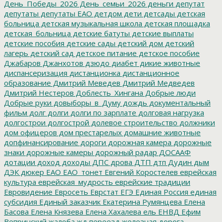
День_Победы_2026
День_семьи_2026
деньги
депутат
депутаты
депутаты ЕАО
детдом
дети
детсады
детская
больница
детская музыкальная школа
детская площадка
детская_больница
детские батуты
детские выплаты
детские пособия
детские сады
детский дом
детский
лагерь
детский сад
детское питание
детское пособие
Джабаров
Джанхотов
дзюдо
диабет
дикие животные
диспансеризация
дистанционка
дистанционное
образование
Дмитрий Меведев
Дмитрий Медведев
Дмитрий Нестеров
Доблесть_Хингана
Добрые люди
Добрые руки
довыборы_в_Думу
дождь
документальный
фильм
долг
долги
долги по зарплате
долговая нагрузка
долгострои
долгострой
долевое строительство
должники
дом офицеров
дом престарелых
домашние животные
допфинансирование
дороги
дорожная камера
дорожные
знаки
дорожные камеры
дорожный радар
ДОСААФ
дотации
доход
доходы
ДПС
дрова
ДТП
дтп
Дудин
дым
ДЭК
дюкер
ЕАО
ЕАО_тонет
Евгений Коростелев
еврейская
культура
еврейская_мудрость
еврейские традиции
Евровидение
Евросеть
Еврстат
ЕГЭ
Единая Россия
единая
субсидия
Единый заказчик
Екатерина Румянцева
Елена
Басова
Елена Князева
Елена Хахалева
ель
ЕНВД
Ефим
Вепринский
жалоба
жд переезд
железная дорога