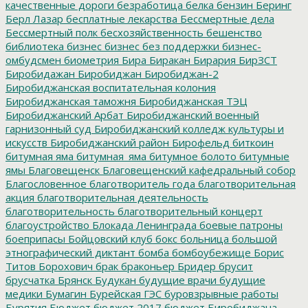
качественные дороги
безработица
белка
бензин
Беринг
Берл Лазар
бесплатные лекарства
Бессмертные дела
Бессмертный полк
бесхозяйственность
бешенство
библиотека
бизнес
бизнес без поддержки
бизнес-
омбудсмен
биометрия
Бира
Биракан
Бирария
БирЗСТ
Биробидажан
Биробиджан
Биробиджан-2
Биробиджанская воспитательная колония
Биробиджанская таможня
Биробиджанская ТЭЦ
Биробиджанский Арбат
Биробиджанский военный
гарнизонный суд
Биробиджанский колледж культуры и
искусств
Биробиджанский район
Бирофельд
биткоин
битумная яма
битумная_яма
битумное болото
битумные
ямы
Благовещенск
Благовещенский кафедральный собор
Благословенное
благотворитель года
благотворительная
акция
благотворительная деятельность
благотворительность
благотворительный концерт
благоустройство
Блокада Ленинграда
боевые патроны
боеприпасы
Бойцовский клуб
бокс
больница
большой
этнографический диктант
бомба
бомбоубежище
Борис
Титов
Борохович
брак
браконьер
Бридер
брусит
брусчатка
Брянск
Будукан
будущие врачи
будущие
медики
Бумагин
Бурейская ГЭС
буровзрывные работы
Бурятия
Бюджет
бюджет 2017
бюджет Биробиджана