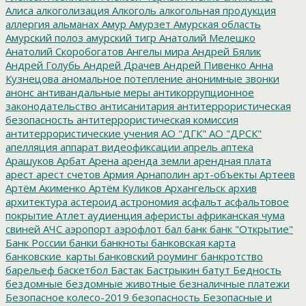
Алиса
алкоголизация
Алкоголь
алкогольная продукция
аллергия
альманах
Амур
Амурзет
Амурская область
Амурский полоз
амурский тигр
Анатолий Мелешко
Анатолий Скоробогатов
Ангелы мира
Андрей Бялик
Андрей Голубь
Андрей Драчев
Андрей Пивенко
Анна
Кузнецова
аномальное потепление
анонимные звонки
анонс
антивандальные меры
антикоррупционное
законодательство
антисанитария
антитеррористическая
безопасность
антитеррористическая комиссия
антитеррористические учения
АО "ДГК"
АО "ДРСК"
апелляция
аппарат видеофиксации
апрель
аптека
Арашуков
Арбат
Арена
аренда земли
арендная плата
арест
арест счетов
Армия
Арнаполин
арт-объекты
Артеев
Артём Акименко
Артём Куликов
Архангельск
архив
архитектура
астероид
астрономия
асфальт
асфальтовое
покрытие
Атлет
аудиенция
аферисты
африканская чума
свиней
АЧС
аэропорт
аэрофлот
бал
банк
банк "Открытие"
Банк России
банки
банкноты
банковская карта
банковские_карты
банковский роуминг
банкротство
барельеф
баскетбол
Бастак
Бастрыкин
батут
Бедность
бездомные
бездомные животные
безналичные платежи
Безопасное колесо-2019
безопасность
Безопасные и