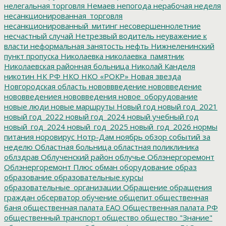
нелегальная торговля
Немаев
непогода
нерабочая неделя
несанкционированная_торговля
несанкционированный_митинг
несовершеннолетние
несчастный случай
Нетрезвый водитель
неуважение к
власти
неформальная занятость
нефть
Нижнеленинский
пункт пропуска
Николаевка
николаевка_памятник
Николаевская районная больница
Николай Канделя
никотин
НК РФ
НКО
НКО «РОКР»
Новая звезда
Новгородская область
нововвведение
нововведение
нововведениея
нововведения
новое_оборудование
новые люди
новые маршруты
Новый год
новый год_2021
новый год_2022
новый год_2024
новый учебный год
новый_год_2024
новый_год_2025
новый_год_2026
нормы
питания
норовирус
Нотр-Дам
ноябрь
обзор событий за
неделю
Областная больница
областная поликлиника
облздрав
Облученский район
облучье
Облэнергоремонт
Облэнергоремонт Плюс
обман
оборудование
образ
образование
образовательные курсы
образовательные_организации
Обращение
обращения
граждан
обсерватор
обучение
общепит
общественная
баня
общественная палата ЕАО
Общественная палата РФ
общественный транспорт
общество
общество "Знание"