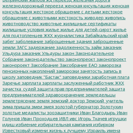
железнодорожный переезд
женская кнсультация
женская
консультация
жестокое обращение с детьми
жестокое
обращение с животными
жестокость
живодер
живопись
животноводство
животные
жилищные сертификаты
жилищные условия
жилье
жилье для детей-сирот
жильё
для подтопленцев
ЖКХ
журналистика
Забайкальский край
забег
заболевание
заброшенные здания
заброшенные
земли
ЗАГС
задержание
задолженность
займ
заказник
Ульдура
заказник Ульдуры
закон
Законодательное
Собрание
законодательство
законопреокт
законопроект
законороект
Заксобрание
Заксобрание ЕАО
заморозка
пенсионных накоплений
заморозки
занятость
запись в
школу
заповедник "Бастак"
заповедники
заработная плата
Заречье
зарплата
зарплаты
заслуженный работник ЖКХ
зачистка_судей
защита прав предпринимателей
защита
предпринимателей
здравоохранение
земледельцы
землетрясение
земля
земский доктор
Земский_учитель
зима пришла
змеи
змея
золотой губернатор
Золотухин
золотые медалисты
зоозащитники
Иван Благодырь
Иван
Голунов
Иван Проходцев
ИВЛ
ивс
Игорь Ткачев
игрушки
идиш
избиение
избирательная кампания
избирком
Известковый
измени жизнь к лучшему
Израиль
имена