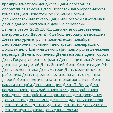
предпринимателей
дайджест
Дальневосточная
оперативная таможня
Дальневосточная энергетическая
компания
Дальневосточное ГУ Банка России
дальневосточный гектар
Дальний Восток
Дальсельмаш
дамба
дачное расписание
дачные перевозки
дачный_сезон_2026
ДВЖД
Движение общественный
контроль
двор
Дворы
ДГК
дебош
дебошир
дедовщина
Деева
дежурные группы
дезинфекция
декабрь
декларационная компания
декларация
декларация о
доходах
дело Ельчина
демография
демогрфия
денежные
переводы
День влюбленных
День географа
День города
День Государственного флага
День защитника Отечества
день защиты детей
День Знаний
День Конституции РФ
День космонавтики
День матери
День медицинского
работника
День народного единства
день открытых
дверей
День памяти воина-интернационалиста
День
памяти и скорби
День пионерии
День Победы
День
пограничника
День работника ЖКХ
День работника
культуры
день работника транспорта
День рождения
День России
День семьи
День соседа
День спасателя
день строителя
День студента
день тигра
день учителя
день физкультурника
День флага России