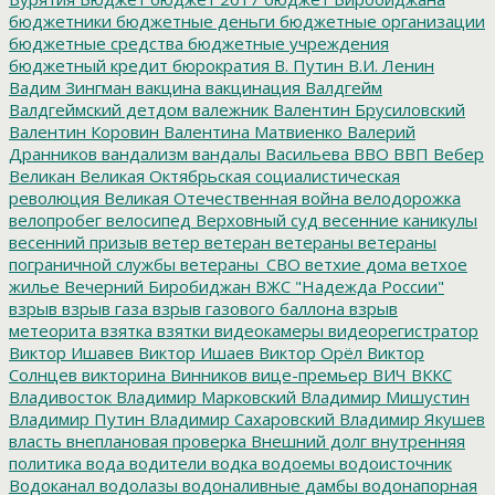
бюджетники
бюджетные деньги
бюджетные организации
бюджетные средства
бюджетные учреждения
бюджетный кредит
бюрократия
В. Путин
В.И. Ленин
Вадим Зингман
вакцина
вакцинация
Валдгейм
Валдгеймский детдом
валежник
Валентин Брусиловский
Валентин Коровин
Валентина Матвиенко
Валерий
Дранников
вандализм
вандалы
Васильева
ВВО
ВВП
Вебер
Великан
Великая Октябрьская социалистическая
революция
Великая Отечественная война
велодорожка
велопробег
велосипед
Верховный суд
весенние каникулы
весенний призыв
ветер
ветеран
ветераны
ветераны
пограничной службы
ветераны_СВО
ветхие дома
ветхое
жилье
Вечерний Биробиджан
ВЖС "Надежда России"
взрыв
взрыв газа
взрыв газового баллона
взрыв
метеорита
взятка
взятки
видеокамеры
видеорегистратор
Виктор Ишавев
Виктор Ишаев
Виктор Орёл
Виктор
Солнцев
викторина
Винников
вице-премьер
ВИЧ
ВККС
Владивосток
Владимир Марковский
Владимир Мишустин
Владимир Путин
Владимир Сахаровский
Владимир Якушев
власть
внеплановая проверка
Внешний долг
внутренняя
политика
вода
водители
водка
водоемы
водоисточник
Водоканал
водолазы
водоналивные дамбы
водонапорная