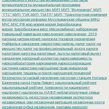
муниципалитеты
муниципальная программа
муниципальное имущество
МУП
МУП "Водоканал"
МУП
"ГТС"
МУП "ГУК
МУП "ПАТП"
МУП "Транспортная компания
мусор
мусорная реформа
Мусульманская община
МФЦ
МЧС
МЧС РФ
мэр
мэрия
мэрия Биробиджана
мэрия_Биробиджана
мясо
Мясокомбинат
набережная
Навальный
навигация
наводнение
наводнение_2019
награда
награждение
надежда
Назаров
назначения
Найфельд
наказание
накркотики
наледь
налог
налог на
имущество
налог на профессиональный доход
налоги
налоговая нагрузка
налоговые_льготы
налоговый вычет
нападение
напорный коллектор
наркозависимость
нарколаборатория
наркомания
наркосодержащие
растения
наркотики
нарушение прав инвалидов
нарушение тишины и покоя
нарушения пожарной
безопасности
насвай
население
насосная станция
Наталья
Баженова
наука
Наум Ливант
национальный рейтинг
национальный рейтинг тревожности
наципроект
нацпроект
нацпроекты
НДФЛ
неблагополучные семьи
недвижимость
недострои
независимая экспертиза
независимые сми
незаконная миграция
незаконная охота
незаконная рубка
незаконная_реклама
некролог