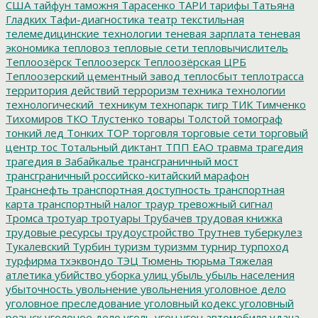
США
тайфун
таможня
Тарасенко
ТАРИ
тарифы
Татьяна
Гладких
Тафи-диагностика
театр
текстильная
телемедицинские технологии
теневая зарплата
теневая
экономика
тепловоз
тепловые сети
тепловычислитель
Теплоозёрск
Теплоозерск
Теплоозёрская ЦРБ
Теплоозерский цементный завод
теплосбыт
теплотрасса
территория действий
терроризм
техника
технологии
технологический_техникум
технопарк
тигр
ТИК
Тимченко
Тихомиров
ТКО
Тлустенко
товары
Толстой
томограф
тонкий лед
Тонких
ТОР
торговля
торговые сети
торговый
центр
тос
Тотальный диктант
ТПП ЕАО
травма
трагедия
трагедия в Забайкалье
трансграничный мост
трансграничный российско-китайский марафон
Транснефть
транспортная доступность
транспортная
карта
транспортный налог
траур
тревожный сигнал
Тромса
тротуар
тротуары
Трубачев
трудовая книжка
трудовые ресурсы
трудоустройство
Трутнев
туберкулез
Тукалевский
Турбин
туризм
туризмм
турнир
турпоход
турфирма
тхэквондо
ТЭЦ
Тюмень
тюрьма
Тяжелая
атлетика
убийство
уборка улиц
убыль
убыль населения
убыточность
увольнение
увольнения
уголовное дело
уголовное преследование
уголовный кодекс
уголовный
розыск
уголоное дело
уголь
угон
угон автомобиля
удача