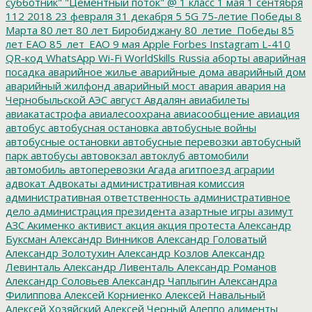
субботник"
"Цементный поток"
@
1 класс
1 мая
1 сентября
112
2018
23 февраля
31 декабря
5
5G
75-летие Победы
8
Марта
80 лет
80 лет Биробиджану
80_летие_Победы
85
лет ЕАО
85_лет_ЕАО
9 мая
Apple
Forbes
Instagram
L-410
QR-код
WhatsApp
Wi-Fi
WorldSkills Russia
аборты
аварийная
посадка
аварийное жилье
аварийные дома
аварийный дом
аварийный жилфонд
аварийный мост
авария
авария на
Чернобыльской АЭС
август
Авдалян
авиабилеты
авиакатастрофа
авиалесоохрана
авиасообщение
авиация
автобус
автобусная остановка
автобусные войны
автобусные остановки
автобусные перевозки
автобусный
парк
автобусы
автовокзал
автоклуб
автомобили
автомобиль
автоперевозки
Агада
агитпоезд
аграрии
адвокат
Адвокаты
административная комиссия
административная ответственность
административное
дело
администрация президента
азартные игры
азимут
АЗС
Акименко
активист
акция
акция протеста
Александр
Буксман
Александр Винников
Александр Головатый
Александр Золотухин
Александр Козлов
Александр
Левинталь
Александр Ливенталь
Александр Романов
Александр Соловьев
Александр Чаплыгин
Александра
Филиппова
Алексей Корниенко
Алексей Навальный
Алексей Хозяйский
Алексей Черный
Алеппо
алименты