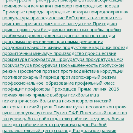
прививочная кампания
приговор
пригородные поезда
Приморье
природа
природные пожары
природоохранная
прокуратура
присоединение ЕАО
пристав-исполнитель
приставы
присяга
присяжные заседатели
Приходько
приют
приют для бездомных животных
пробка
пробки
проблемы
провал
проверка
прогноз
прогноз погоды
программа переселения
программа реновации
продолжительность жизни
продуктовые карточки
проезд
прожиточный минимум
производство
происшествие
прократура
прокуратруа
Прокуратура
прокуратура ЕАО
прокуратуура
прокураура
Промышленность
пропускной
режим
Просветов
протест
противодействие коррупции
противопожарный период
противопожарный режим
профессиональное_образование
профильный класс
профицит
профсоюзы
Проходцев
Пряма_линия_2025
прямая линия
прямые выборы
психбольница
психиатрическая больница
психоневрологический
интернат
птичий грипп
Птичник
пункт весового контроля
пункт пропуска
путевка
Путин
ПФР
Пшеничный
пьянство
за рулем
работа
работодатели
рабочая неделя
рабочая
поездка
рабочие места
радиация
радон
Разбой
развлекательный центр
развод
Раздольное
размыв