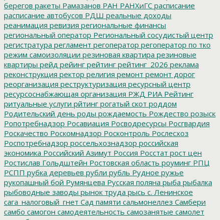
берегов
ракеты
Рамазанов
РАН
РАНХиГС
расписание
расписание автобусов
РДШ
реальные доходы
реанимация
ревизия
региональные финансы
региональный оператор
Региональный сосудистый центр
регистратура
регламент
регоператор
регоператор по тко
режим самоизоляции
резиновая квартира
резиновые
квартиры
рейд
рейинг
рейтинг
рейтинг_2026
реклама
реконструкция
ректор
религия
ремонт
ремонт дорог
реорганизация
реструктуризация
ресурсный центр
ресурсоснабжающая организация
РЖД
РИА Рейтинг
ритуальные услуги
рйтинг
рогатый скот
роддом
Родительский день
роды
рождаемость
Рождество
розыск
Ропотребнадзор
Росавиация
Росводресурсы
Росгвардия
Роскачество
Роскомнадзор
Росконтроль
Рослесхоз
Роспотребнадзор
россельхознадзор
российская
экономика
Российский Азимут
Россия
Росстат
рост цен
Ростислав Гольдштейн
Ростовская область
роуминг
РПЦ
РСПП
рубка деревьев
рубли
рубль
Рудное
ружье
рукопашный бой
Румянцева
Русская поляна
рыба
рыбалка
рыбоводные заводы
рынок труда
рысь
с. Ленинское
сага_налоговый_гнет
Сад памяти
сальмонеллез
Самбери
самбо
самогон
самодеятельность
самозанятые
самолет