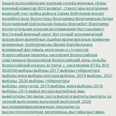
башня
водоснабжение
военная служба
военные сборы
военный комиссар
ВОЗ
возврат_стеклотары
возгорание
воинский учет
война
война в Сирии
Войтенков
вокзал
волейбол
волк
Волонтеры
Волочаевка
Волочаевская битва
Волочаевский бой
вольная борьба
Ворожбит
Воропаева
воспитательная колония
воспоминания
Востокцемент
Восточный военный округ
Восточный экономический
форум
врач
врачебные ошибки
врачи
вредные привычки
временные трубопроводы
Время Биробиджана
всемирный фестиваль молодежи и студентов
Всероссийская перепись населения
Всероссийская
спартакиада пенсионеров
Всероссийский день ходьбы
Всероссийский конкурс
встреча_с_населением
ВТБъ
ВУЗ
ВЦИОМ
выборы
выборы 2017
выборы губернатора
выборы мэра
выборы ректора
выборы_2019
выборы_2021
выборы_2026
выборы_губернатора
выборы_депутатов_2019
выборы_мэра
выборы-2018
выборы-2019
вывоз мусора
выгребные ямы
вымогательство
выпас скота
выплата
выплаты
выплаты за
урожай
выпускники
выпускной
выпускной_2026
высококвалифицированные специалисты
высокотехнологичная_медпомощь
выставка
выставка-