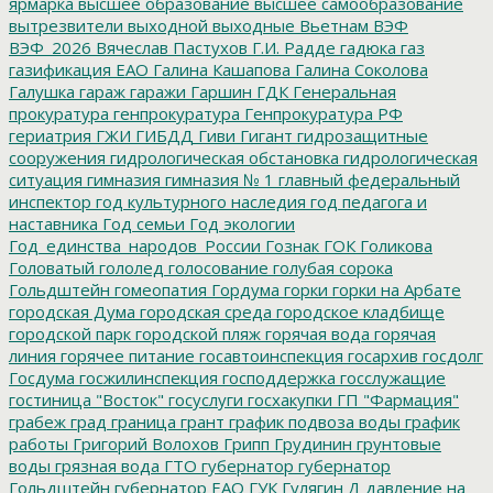
ярмарка
высшее образование
высшее самообразование
вытрезвители
выходной
выходные
Вьетнам
ВЭФ
ВЭФ_2026
Вячеслав Пастухов
Г.И. Радде
гадюка
газ
газификация ЕАО
Галина Кашапова
Галина Соколова
Галушка
гараж
гаражи
Гаршин
ГДК
Генеральная
прокуратура
генпрокуратура
Генпрокуратура РФ
гериатрия
ГЖИ
ГИБДД
Гиви
Гигант
гидрозащитные
сооружения
гидрологическая обстановка
гидрологическая
ситуация
гимназия
гимназия № 1
главный федеральный
инспектор
год культурного наследия
год педагога и
наставника
Год семьи
Год экологии
Год_единства_народов_России
Гознак
ГОК
Голикова
Головатый
гололед
голосование
голубая сорока
Гольдштейн
гомеопатия
Гордума
горки
горки на Арбате
городская Дума
городская среда
городское кладбище
городской парк
городской пляж
горячая вода
горячая
линия
горячее питание
госавтоинспекция
госархив
госдолг
Госдума
госжилинспекция
господдержка
госслужащие
гостиница "Восток"
госуслуги
госхакупки
ГП "Фармация"
грабеж
град
граница
грант
график подвоза воды
график
работы
Григорий Волохов
Грипп
Грудинин
грунтовые
воды
грязная вода
ГТО
губернатор
губернатор
Гольдштейн
губернатор ЕАО
ГУК
Гулягин
Д
давление на