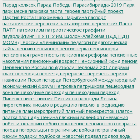
Парад колясок
Парад Победы
Парасибириада-2019
Парк
парк Весна
парковка
парта_героев
партийный проект
Партия Роста
Пархоменко
Парыгина
паспорт
пассажирские перевозки
пассажирские перевозки\
Пасха
ПАТП
патриотизм
патриотическое граффити
пауэрлифтинг
ПГУ
ПГУ им. Шолом-Алейхема
ПДД
ПДН
МОМВД России «Ленинский»
педагоги
педагогическая
тайна
пенсии
пенсионер
пенсионерка
пенсионеры
пенсионная грамотность
пенсионная реформа
пенсионные
накопления
пенсионный возраст
Пенсионный фонд
пенсия
Первенство России по футболу
Первомай 2017
первый
класс
переводы
переезд
перерасчет
перечень
период
навигации
Песах
петарда
Петербургский международный
экономический форум
Петровка
петрушкова
пешеходная
зона
пешеходные переходы
пешеходный переход
Пивенко
пикет
пикник
Пикник на площади Ленина
пиротехника
письмо в редакцию
письмо_в_редакцию
питание
план мероприятий
платный перекресток
Платон
плитка
площадь Ленина
пляжный волейбол
пневмония
побег из колонии
побои
повышение пенсионного возраста
погода
погорельцы
пограничные войска
пограничный
режим
подарки
подборка_новостей
подвал
подвоз воды