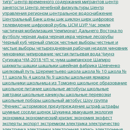
тигр"
центр временного содержания мигрантов
центр
занятости
Центр лечебной физкультуры
Центр
управления регионом
центральное водоснабжение
Центральный Банк
цены
цик
циклон
цирк
цифровое
телевидение
цифровой рубль
ЦСМ
ЦУР
Час земли
частичная мобилизация
Чемпионат Дальнего Востока по
футболу
черная дыра
черная икра
черные лесорубы
Черный куб
черный список
честные выборы
честные и
чистые выборы
четырехдневная рабочая неделя
чиновник
чиновники
чипирование
чистая питьевая вода
Чиунэ
Сугихара
ЧМ-2018
ЧП
чс
чума
шампанское
Шапиро
шахматы
шашки
шашлыки
швейная фабрика
Шевченко
шелковый путь
Шереметьево
школа
школа № 10
школа №
11
школа № 4
школа № 9
школы
школьная ярмарка
школьники
школьница из Томсино
школьное образование
школьное питание
школьные автобусы
школьные
завтраки
школьные каникулы
школьные перевозки
школьные поборы
школьный автобус
Шоу группа
"Феникс"
штормовое предупреждение
штраф
штрафы
шумные соседи
щенок
Щукинка
эвакуация
экология
экономика
экономический кризис
экономия
экофест
эксперты
экспорт
экстремизм
электрика
электричество
электричка
электрички
электронная запись
электронные