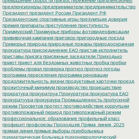
превышение скорости
предостережение
предпенсионер
предпенсионеры
предприниматели
предпринимательство
Президент
президент России
Президент РФ
Президентские спортивные игры
презумпция доверия
премия
препараты
преступление
преступность
Приамурский
Приамурье
приборы фотовидеофиксации
прививочная кампания
приговор
пригородные поезда
Приморье
природа
природные пожары
природоохранная
прокуратура
присоединение ЕАО
пристав-исполнитель
приставы
присяга
присяжные заседатели
Приходько
приют
приют для бездомных животных
пробка
пробки
проблемы
провал
проверка
прогноз
прогноз погоды
программа переселения
программа реновации
продолжительность жизни
продуктовые карточки
проезд
прожиточный минимум
производство
происшествие
прократура
прокуратруа
Прокуратура
прокуратура ЕАО
прокуратуура
прокураура
Промышленность
пропускной
режим
Просветов
протест
противодействие коррупции
противопожарный период
противопожарный режим
профессиональное_образование
профильный класс
профицит
профсоюзы
Проходцев
Пряма_линия_2025
прямая линия
прямые выборы
психбольница
психиатрическая больница
психоневрологический