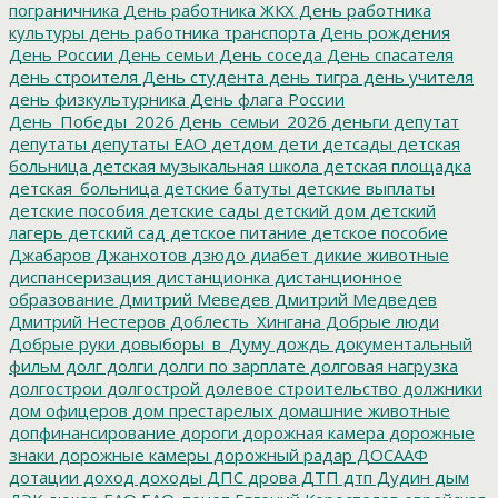
пограничника
День работника ЖКХ
День работника
культуры
день работника транспорта
День рождения
День России
День семьи
День соседа
День спасателя
день строителя
День студента
день тигра
день учителя
день физкультурника
День флага России
День_Победы_2026
День_семьи_2026
деньги
депутат
депутаты
депутаты ЕАО
детдом
дети
детсады
детская
больница
детская музыкальная школа
детская площадка
детская_больница
детские батуты
детские выплаты
детские пособия
детские сады
детский дом
детский
лагерь
детский сад
детское питание
детское пособие
Джабаров
Джанхотов
дзюдо
диабет
дикие животные
диспансеризация
дистанционка
дистанционное
образование
Дмитрий Меведев
Дмитрий Медведев
Дмитрий Нестеров
Доблесть_Хингана
Добрые люди
Добрые руки
довыборы_в_Думу
дождь
документальный
фильм
долг
долги
долги по зарплате
долговая нагрузка
долгострои
долгострой
долевое строительство
должники
дом офицеров
дом престарелых
домашние животные
допфинансирование
дороги
дорожная камера
дорожные
знаки
дорожные камеры
дорожный радар
ДОСААФ
дотации
доход
доходы
ДПС
дрова
ДТП
дтп
Дудин
дым