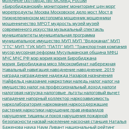
молочное скотоводство
МОМВД России
«Биробиджанский»
мониторинг
мониторинг цен
морг
морепродукты
Москва
Московское дело
мост
Мост в
Нижнеленинском
мотопомпа
мошенник
мошенники
мошенничество
МРОТ
мудрость
музей
музей
современного искусства
музыкальный спектакль
муниципалитеты
муниципальная программа
муниципальное имущество
МУП
МУП "Водоканал"
МУП
"ГТС"
МУП "ГУК
МУП "ПАТП"
МУП "Транспортная компания
мусор
мусорная реформа
Мусульманская община
МФЦ
МЧС
МЧС РФ
мэр
мэрия
мэрия Биробиджана
мэрия_Биробиджана
мясо
Мясокомбинат
набережная
Навальный
навигация
наводнение
наводнение_2019
награда
награждение
надежда
Назаров
назначения
Найфельд
наказание
накркотики
наледь
налог
налог на
имущество
налог на профессиональный доход
налоги
налоговая нагрузка
налоговые_льготы
налоговый вычет
нападение
напорный коллектор
наркозависимость
нарколаборатория
наркомания
наркосодержащие
растения
наркотики
нарушение прав инвалидов
нарушение тишины и покоя
нарушения пожарной
безопасности
насвай
население
насосная станция
Наталья
Баженова
наука
Наум Ливант
национальный рейтинг