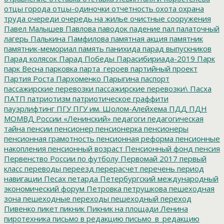
отцы города
отцы-одиночки
отчетность
охота
охрана
труда
очереди
очередь на жилье
очистные сооружения
Павел Малышев
Павлова
паводок
падение
пал
палаточный
лагерь
Палькина
Памфилова
памятная акция
памятник
памятник-мемориал
память
панихида
парад выпускников
Парад колясок
Парад Победы
Парасибириада-2019
Парк
парк Весна
парковка
парта_героев
партийный проект
Партия Роста
Пархоменко
Парыгина
паспорт
пассажирские перевозки
пассажирские перевозки\
Пасха
ПАТП
патриотизм
патриотическое граффити
пауэрлифтинг
ПГУ
ПГУ им. Шолом-Алейхема
ПДД
ПДН
МОМВД России «Ленинский»
педагоги
педагогическая
тайна
пенсии
пенсионер
пенсионерка
пенсионеры
пенсионная грамотность
пенсионная реформа
пенсионные
накопления
пенсионный возраст
Пенсионный фонд
пенсия
Первенство России по футболу
Первомай 2017
первый
класс
переводы
переезд
перерасчет
перечень
период
навигации
Песах
петарда
Петербургский международный
экономический форум
Петровка
петрушкова
пешеходная
зона
пешеходные переходы
пешеходный переход
Пивенко
пикет
пикник
Пикник на площади Ленина
пиротехника
письмо в редакцию
письмо_в_редакцию