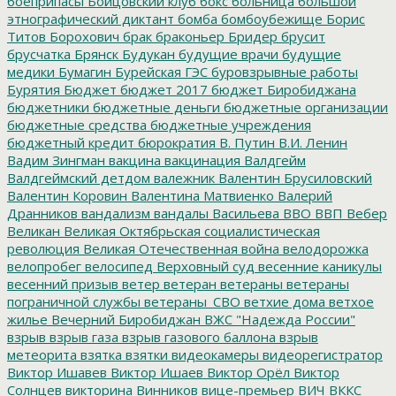
боеприпасы
Бойцовский клуб
бокс
больница
большой
этнографический диктант
бомба
бомбоубежище
Борис
Титов
Борохович
брак
браконьер
Бридер
брусит
брусчатка
Брянск
Будукан
будущие врачи
будущие
медики
Бумагин
Бурейская ГЭС
буровзрывные работы
Бурятия
Бюджет
бюджет 2017
бюджет Биробиджана
бюджетники
бюджетные деньги
бюджетные организации
бюджетные средства
бюджетные учреждения
бюджетный кредит
бюрократия
В. Путин
В.И. Ленин
Вадим Зингман
вакцина
вакцинация
Валдгейм
Валдгеймский детдом
валежник
Валентин Брусиловский
Валентин Коровин
Валентина Матвиенко
Валерий
Дранников
вандализм
вандалы
Васильева
ВВО
ВВП
Вебер
Великан
Великая Октябрьская социалистическая
революция
Великая Отечественная война
велодорожка
велопробег
велосипед
Верховный суд
весенние каникулы
весенний призыв
ветер
ветеран
ветераны
ветераны
пограничной службы
ветераны_СВО
ветхие дома
ветхое
жилье
Вечерний Биробиджан
ВЖС "Надежда России"
взрыв
взрыв газа
взрыв газового баллона
взрыв
метеорита
взятка
взятки
видеокамеры
видеорегистратор
Виктор Ишавев
Виктор Ишаев
Виктор Орёл
Виктор
Солнцев
викторина
Винников
вице-премьер
ВИЧ
ВККС