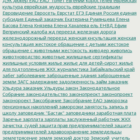
ДЭК
дюкер
ЕАО
ЕАО_тонет
Евгений Коростелев
еврейская
культура
еврейская_мудрость
еврейские традиции
Евровидение
Евросеть
Еврстат
ЕГЭ
Единая Россия
единая
субсидия
Единый заказчик
Екатерина Румянцева
Елена
Басова
Елена Князева
Елена Хахалева
ель
ЕНВД
Ефим
Вепринский
жалоба
жд переезд
железная дорога
железнодорожный переезд
женская кнсультация
женская
консультация
жестокое обращение с детьми
жестокое
обращение с животными
жестокость
живодер
живопись
животноводство
животные
жилищные сертификаты
жилищные условия
жилье
жилье для детей-сирот
жильё
для подтопленцев
ЖКХ
журналистика
Забайкальский край
забег
заболевание
заброшенные здания
заброшенные
земли
ЗАГС
задержание
задолженность
займ
заказник
Ульдура
заказник Ульдуры
закон
Законодательное
Собрание
законодательство
законопреокт
законопроект
законороект
Заксобрание
Заксобрание ЕАО
заморозка
пенсионных накоплений
заморозки
занятость
запись в
школу
заповедник "Бастак"
заповедники
заработная плата
Заречье
зарплата
зарплаты
заслуженный работник ЖКХ
зачистка_судей
защита прав предпринимателей
защита
предпринимателей
здравоохранение
земледельцы
землетрясение
земля
земский доктор
Земский_учитель