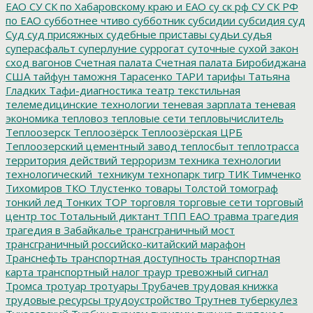
ЕАО
СУ СК по Хабаровскому краю и ЕАО
су ск рф
СУ СК РФ
по ЕАО
субботнее чтиво
субботник
субсидии
субсидия
суд
Суд
суд присяжных
судебные приставы
судьи
судья
суперасфальт
суперлуние
суррогат
суточные
сухой закон
сход вагонов
Счетная палата
Счетная палата Биробиджана
США
тайфун
таможня
Тарасенко
ТАРИ
тарифы
Татьяна
Гладких
Тафи-диагностика
театр
текстильная
телемедицинские технологии
теневая зарплата
теневая
экономика
тепловоз
тепловые сети
тепловычислитель
Теплоозерск
Теплоозёрск
Теплоозёрская ЦРБ
Теплоозерский цементный завод
теплосбыт
теплотрасса
территория действий
терроризм
техника
технологии
технологический_техникум
технопарк
тигр
ТИК
Тимченко
Тихомиров
ТКО
Тлустенко
товары
Толстой
томограф
тонкий лед
Тонких
ТОР
торговля
торговые сети
торговый
центр
тос
Тотальный диктант
ТПП ЕАО
травма
трагедия
трагедия в Забайкалье
трансграничный мост
трансграничный российско-китайский марафон
Транснефть
транспортная доступность
транспортная
карта
транспортный налог
траур
тревожный сигнал
Тромса
тротуар
тротуары
Трубачев
трудовая книжка
трудовые ресурсы
трудоустройство
Трутнев
туберкулез