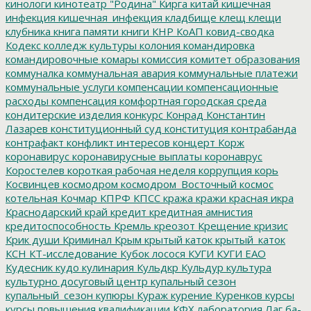
кинологи
кинотеатр "Родина"
Кирга
китай
кишечная
инфекция
кишечная_инфекция
кладбище
клещ
клещи
клубника
книга памяти
книги
КНР
КоАП
ковид-сводка
Кодекс
колледж культуры
колония
командировка
командировочные
комары
комиссия
комитет образования
коммуналка
коммунальная авария
коммунальные платежи
коммунальные услуги
компенсации
компенсационные
расходы
компенсация
комфортная городская среда
кондитерские изделия
конкурс
Конрад
Константин
Лазарев
конституционный суд
конституция
контрабанда
контрафакт
конфликт интересов
концерт
Корж
коронавирус
коронавирусные выплаты
коронаврус
Коростелев
короткая рабочая неделя
коррупция
корь
Косвинцев
космодром
космодром_Восточный
космос
котельная
Кочмар
КПРФ
КПСС
кража
кражи
красная икра
Краснодарский край
кредит
кредитная амнистия
кредитоспособность
Кремль
креозот
Крещение
кризис
Крик души
Криминал
Крым
крытый каток
крытый_каток
КСН
КТ-исследование
Кубок лосося
КУГИ
КУГИ ЕАО
Кудесник
кудо
кулинария
Кульдкр
Кульдур
культура
культурно досуговый центр
купальный сезон
купальный_сезон
купюры
Кураж
курение
Куренков
курсы
курсы повышения квалификации
КФХ
лаборатория
Лаг ба-