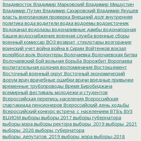
Владивосток
Владимир Марковский
Владимир Мишустин
Владимир Путин
Владимир Сахаровский
Владимир Якушев
власть
внеплановая проверка
Внешний долг
внутренняя
политика
вода
водители
водка
водоемы
водоисточник
Водоканал
водолазы
водоналивные дамбы
водонапорная
башня
водоснабжение
военная служба
военные сборы
военный комиссар
ВОЗ
возврат_стеклотары
возгорание
воинский учет
война
война в Сирии
Войтенков
вокзал
волейбол
волк
Волонтеры
Волочаевка
Волочаевская битва
Волочаевский бой
вольная борьба
Ворожбит
Воропаева
воспитательная колония
воспоминания
Востокцемент
Восточный военный округ
Восточный экономический
форум
врач
врачебные ошибки
врачи
вредные привычки
временные трубопроводы
Время Биробиджана
всемирный фестиваль молодежи и студентов
Всероссийская перепись населения
Всероссийская
спартакиада пенсионеров
Всероссийский день ходьбы
Всероссийский конкурс
встреча_с_населением
ВТБъ
ВУЗ
ВЦИОМ
выборы
выборы 2017
выборы губернатора
выборы мэра
выборы ректора
выборы_2019
выборы_2021
выборы_2026
выборы_губернатора
выборы_депутатов_2019
выборы_мэра
выборы-2018