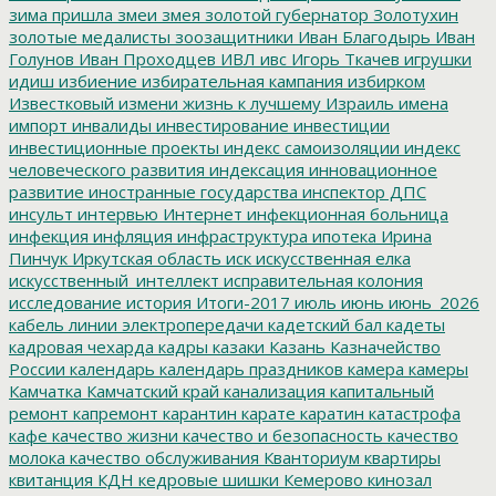
зима пришла
змеи
змея
золотой губернатор
Золотухин
золотые медалисты
зоозащитники
Иван Благодырь
Иван
Голунов
Иван Проходцев
ИВЛ
ивс
Игорь Ткачев
игрушки
идиш
избиение
избирательная кампания
избирком
Известковый
измени жизнь к лучшему
Израиль
имена
импорт
инвалиды
инвестирование
инвестиции
инвестиционные проекты
индекс самоизоляции
индекс
человеческого развития
индексация
инновационное
развитие
иностранные государства
инспектор ДПС
инсульт
интервью
Интернет
инфекционная больница
инфекция
инфляция
инфраструктура
ипотека
Ирина
Пинчук
Иркутская область
иск
искусственная елка
искусственный_интеллект
исправительная колония
исследование
история
Итоги-2017
июль
июнь
июнь_2026
кабель линии электропередачи
кадетский бал
кадеты
кадровая чехарда
кадры
казаки
Казань
Казначейство
России
календарь
календарь праздников
камера
камеры
Камчатка
Камчатский край
канализация
капитальный
ремонт
капремонт
карантин
карате
каратин
катастрофа
кафе
качество жизни
качество и безопасность
качество
молока
качество обслуживания
Кванториум
квартиры
квитанция
КДН
кедровые шишки
Кемерово
кинозал