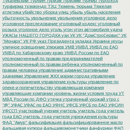
Тукалевский
Турбин
туризм
туризмм
турнир
турпоход
турфирма
тхэквондо
ТЭЦ
Тюмень
тюрьма
Тяжелая
атлетика
убийство
уборка улиц
убыль
убыль населения
убыточность
увольнение
увольнения
уголовное дело
уголовное преследование
уголовный кодекс
уголовный
розыск
уголоное дело
уголь
угон
угон автомобиля
удача
УЖАСЫ НАШЕГО ГОРОДКА
узи
УК
УК "ДомСтроСервис"
УК
"Монарх"
УК РФ
указ Президента
укладка
Украина
укусы
уличное освещение
Улюкаев
УМВ
УМВД
УМВД по ЕАО
УМВД по Хабаровскому краю
УМВД России по ЕАО
уполномоченный по правам предпринимателей
уполномоченный по правам ребенка
уполномоченный по
правам человека
управление административными
зданиями
Управление ЖКХ мэрии города
управление
здравоохранения
управление культуры
управление по
опеке и попечительству
управляющая компания
управляющие компании
уровень жизни
условия труда
УТ
МВД России по ДФО
утечка
утраченный урожай
утро с
"@"
УФАС
УФАС по ЕАО
УФНС
УФСБ
УФСБ по ЕАО
УФСИН
УФССП
участковый
учения
учитель
учитель года
учитель
года ЕАО
учитель_года
учителя
учреждения культуры
ФАД "Амур"
фальсификация
фальсифицированное масло
фальшивая купюра
фальшивомонетчики
фанфурики
ФАП