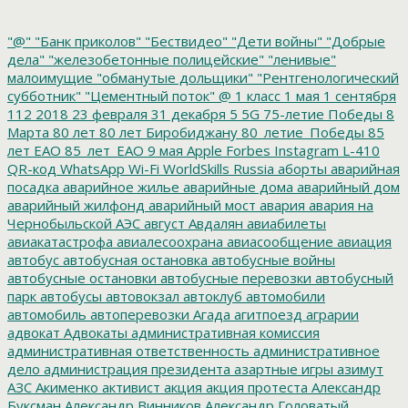
"@"
"Банк приколов"
"Бествидео"
"Дети войны"
"Добрые
дела"
"железобетонные полицейские"
"ленивые"
малоимущие
"обманутые дольщики"
"Рентгенологический
субботник"
"Цементный поток"
@
1 класс
1 мая
1 сентября
112
2018
23 февраля
31 декабря
5
5G
75-летие Победы
8
Марта
80 лет
80 лет Биробиджану
80_летие_Победы
85
лет ЕАО
85_лет_ЕАО
9 мая
Apple
Forbes
Instagram
L-410
QR-код
WhatsApp
Wi-Fi
WorldSkills Russia
аборты
аварийная
посадка
аварийное жилье
аварийные дома
аварийный дом
аварийный жилфонд
аварийный мост
авария
авария на
Чернобыльской АЭС
август
Авдалян
авиабилеты
авиакатастрофа
авиалесоохрана
авиасообщение
авиация
автобус
автобусная остановка
автобусные войны
автобусные остановки
автобусные перевозки
автобусный
парк
автобусы
автовокзал
автоклуб
автомобили
автомобиль
автоперевозки
Агада
агитпоезд
аграрии
адвокат
Адвокаты
административная комиссия
административная ответственность
административное
дело
администрация президента
азартные игры
азимут
АЗС
Акименко
активист
акция
акция протеста
Александр
Буксман
Александр Винников
Александр Головатый