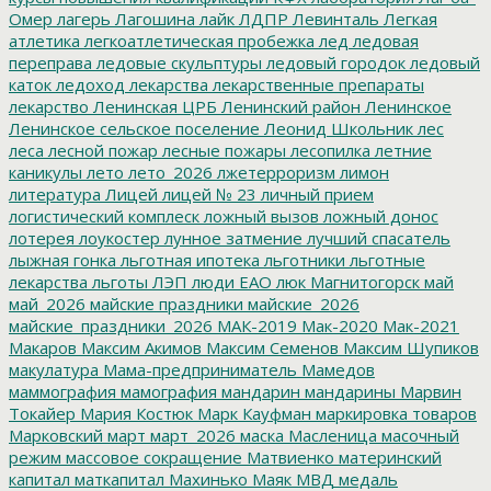
Омер
лагерь
Лагошина
лайк
ЛДПР
Левинталь
Легкая
атлетика
легкоатлетическая пробежка
лед
ледовая
переправа
ледовые скульптуры
ледовый городок
ледовый
каток
ледоход
лекарства
лекарственные препараты
лекарство
Ленинская ЦРБ
Ленинский район
Ленинское
Ленинское сельское поселение
Леонид Школьник
лес
леса
лесной пожар
лесные пожары
лесопилка
летние
каникулы
лето
лето_2026
лжетерроризм
лимон
литература
Лицей
лицей № 23
личный прием
логистический комплеск
ложный вызов
ложный донос
лотерея
лоукостер
лунное затмение
лучший спасатель
лыжная гонка
льготная ипотека
льготники
льготные
лекарства
льготы
ЛЭП
люди ЕАО
люк
Магнитогорск
май
май_2026
майские праздники
майские_2026
майские_праздники_2026
МАК-2019
Мак-2020
Мак-2021
Макаров
Максим Акимов
Максим Семенов
Максим Шупиков
макулатура
Мама-предприниматель
Мамедов
маммография
мамография
мандарин
мандарины
Марвин
Токайер
Мария Костюк
Марк Кауфман
маркировка товаров
Марковский
март
март_2026
маска
Масленица
масочный
режим
массовое сокращение
Матвиенко
материнский
капитал
маткапитал
Махинько
Маяк
МВД
медаль