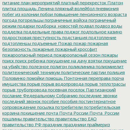
питание
план мероприятий
платный перекресток
Платон
плитка
площадь Ленина
пляжный волейбол
пневмония
побег из колонии
побои
повышение пенсионного возраста
погода
погорельцы
пограничные войска
пограничный
режим
подарки
подборка_новостей
подвал
подвоз воды
подделка
поддельные права
поджог
подпольное казино
подростковая преступность
подстанция
подтопление
подтопленцы
подъемные
Пожар
пожар
пожарная
безопасность
пожарные
пожарный кроссфит
пожароопасный период
пожароопасный сезон
пожары
поиск
поиск ребенка
покушение на дачу взятки
покушение
на убийство
полезное
полигон
поликлиника
полиомиелит
политехнический техникум
политические партии
полиция
Половинко
помойки
помощь
Понтонная переправа
порча
имущества
порыв
порыв водопровода
порыв теплотрассы
порыв трубопровода
посевная
поселок Партизанский
послание Федеральному Собранию
последние звонки
последний звонок
пособие
пособия
постинтернатное
сопровождение
посылка
потребители
потребительская
корзина
похищение
почта
Почта России
Почта_России
пошлины
правительство
правительство ЕАО
правительство РФ
праздник
праздники
праймериз