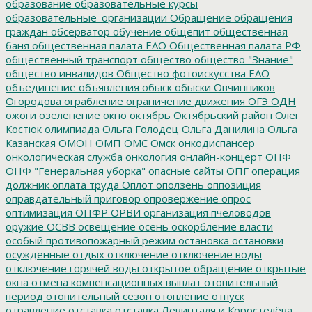
образование
образовательные курсы
образовательные_организации
Обращение
обращения
граждан
обсерватор
обучение
общепит
общественная
баня
общественная палата ЕАО
Общественная палата РФ
общественный транспорт
общество
общество "Знание"
общество инвалидов
Общество фотоискусства ЕАО
объединение
объявления
обыск
обыски
Овчинников
Огородова
ограбление
ограничение движения
ОГЭ
ОДН
ожоги
озеленение
окно
октябрь
Октябрьский район
Олег
Костюк
олимпиада
Ольга Голодец
Ольга Данилина
Ольга
Казанская
ОМОН
ОМП
ОМС
Омск
онкодиспансер
онкологическая служба
онкология
онлайн-концерт
ОНФ
ОНФ "Генеральная уборка"
опасные сайты
ОПГ
операция
должник
оплата труда
Оплот
оползень
оппозиция
оправдательный приговор
опровержение
опрос
оптимизация
ОПФР
ОРВИ
организация пчеловодов
оружие
ОСВВ
освещение
осень
оскорбление власти
особый противопожарный режим
остановка
остановки
осужденные
отдых
отключение
отключение воды
отключение горячей воды
открытое обращение
открытые
окна
отмена компенсационных выплат
отопительный
период
отопительный сезон
отопление
отпуск
отравление
отставка
отставка Левинталя и Коростелёва