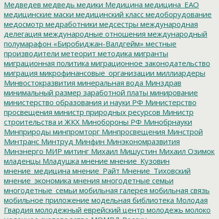
Медведев
медведь
медики
Медицина
медицина_ЕАО
медицинские маски
медицинский класс
медоборудование
медосмотр
медработники
медсестры
международная
делегация
международные отношения
международный
полумарафон «Биробиджан-Валдгейм»
местные
производители
метеорит
методика
мигранты
миграционная политика
миграционное законодательство
миграция
микрофинансовые_организации
миллиардеры
Минвостокразвития
минеральная вода
Минздрав
минимальный размер заработной платы
минирование
министерство образования и науки РФ
Министерство
просвещения
министр природных ресурсов
Министр
строительства и ЖКХ
Минобороны РФ
Минобрнауки
Минприроды
минпромторг
Минпросвещения
Минстрой
Минтранс
Минтруд
Минфин
Минэкономразвития
Минэнерго
МИР
митинг
Михаил Мишустин
Михаил Озимок
младенцы
Младушка
мнение
мнение_Кузовин
мнение_медицина
мнение_Райт
Мнение_Тиховский
мнение_экономика
мнения
многодетные семьи
многодетные_семьи
мобильная галерея
мобильная связь
мобильное приложение
модельная библиотека
Молодая
Гвардия
молодежный еврейский центр
молодежь
молоко