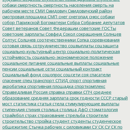
собаки
смертность
смертность населения
смерть на
рабочем месте
СМИ
Смидович
Смидовичский район
смотровая площадка
СМП
снег
снегопад
снюс
собаки
собор Парижской Богоматери
Собра
Собрание депутатов
Совет ветеранов
Совет Федерации
советские ГОСТы
советские зарплаты
Совфед
Сокол
сокращения
Солнцев
Солтус
Солцнев
соотечественники
Сопка
соревнования
сотовая связь
сотрудничество
соцвыплаты
соцзащита
социально-культурный центр
социально-политическая
устойчивость
социально-экономическое положение
социальное питание
социальные выплаты
социальные
пенсии
социальные сети
социальный контракт
Социальный фонд
соцопрос
соцсети
соя
спасатели
спасение
спецтранспорт
СПИД
спорт
спортивная
акробатика
спортивная площадка
спорткомплекс
Справедливая Россия
справка
справки
СПЧ
среднее
образование
средняя зарплата
срок годности
СССР
старый
мост
статистика
статья
стела
стимулирующие выплаты
стипендия
стихия
столица
столица ДфО
стоматология
страйкбол
страх
страхование
стрельба
строители
строительство
стройка
студент
студенты
студенческое
общежитие
Стычка рабочих с силовиками
СУ СК
СУ СК по