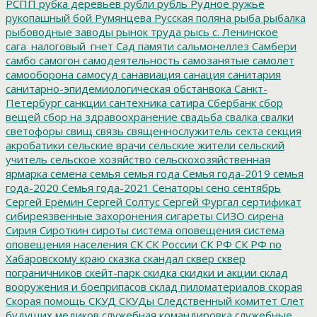
РСПП
рубка деревьев
рубли
рубль
Рудное
ружье
рукопашный бой
Румянцева
Русская поляна
рыба
рыбалка
рыбоводные заводы
рынок труда
рысь
с. Ленинское
сага_налоговый_гнет
Сад памяти
сальмонеллез
Самбери
самбо
самогон
самодеятельность
самозанятые
самолет
самооборона
самосуд
санавиация
санация
санитария
санитарно-эпидемиологическая обстанвока
Санкт-
Петербург
санкции
сантехника
сатира
Сбербанк
сбор
вещей
сбор на здравоохранение
свадьба
свалка
свалки
светофоры
свищ
связь
священнослужитель
секта
секция
акробатики
сельские врачи
сельские жители
сельский
учитель
сельское хозяйство
сельскохозяйственная
ярмарка
семена
семья
семья года
Семья года-2019
семья
года-2020
Семья года-2021
Сенаторы
сено
сентябрь
Сергей Ерёмин
Сергей Солтус
Сергей Фургал
сертификат
сибиреязвенные захоронения
сигареты
СИЗО
сирена
Сирия
Сироткин
сироты
система оповещения
система
оповещения населения
СК
СК России
СК РФ
СК РФ по
Хабаровскому краю
сказка
скандал
сквер
сквер
пограничников
скейт-парк
скидка
скидки и акции
склад
вооружения и боеприпасов
склад пиломатериалов
скорая
Скорая помощь
СКУД
СКУДы
Следственный комитет
Слет
будущих медиков
служебная командировка
служебные