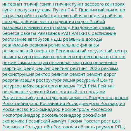
интернат
птичий грипп
Птичник
пункт весового контроля
пункт пропуска
путевка
Путин
ПФР
Пшеничный
пьянство
за рулем
работа
работодатели
рабочая неделя
рабочая
поездка
рабочие места
радиация
радон
Разбой
развлекательный центр
развод
Раздольное
размыв
берегов
ракеты
Рамазанов
РАН
РАНХиГС
расписание
расписание автобусов
РДШ
реальные доходы
реанимация
ревизия
региональные финансы
региональный оператор
Региональный сосудистый центр
регистратура
регламент
регоператор
регоператор по тко
режим самоизоляции
резиновая квартира
резиновые
квартиры
рейд
рейинг
рейтинг
рейтинг_2026
реклама
реконструкция
ректор
религия
ремонт
ремонт дорог
реорганизация
реструктуризация
ресурсный центр
ресурсоснабжающая организация
РЖД
РИА Рейтинг
ритуальные услуги
рйтинг
рогатый скот
роддом
Родительский день
роды
рождаемость
Рождество
розыск
Ропотребнадзор
Росавиация
Росводресурсы
Росгвардия
Роскачество
Роскомнадзор
Росконтроль
Рослесхоз
Роспотребнадзор
россельхознадзор
российская
экономика
Российский Азимут
Россия
Росстат
рост цен
Ростислав Гольдштейн
Ростовская область
роуминг
РПЦ