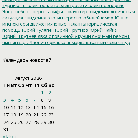
турникеты
электроплита
электросети
электроэнергия
Энергосбыт
энерготарифы
энкаунтер
эпидемиологическая
ситуация
эпидемия
это_интересно
юбилей
юмор
Юные
инспекторы движения
юные таланты
юридическая
помощь
Юрий Гулягин
Юрий Трутнев
Юрий Чайка
Юрий_Трутнев
явка с повинной
Якунин
ямочный ремонт
ямы
январь
Япония
ярмарка
ярмарка вакансий
ясли
ящур
Календарь новостей
Август 2026
Пн
Вт
Ср
Чт
Пт
Сб
Вс
1
2
3
4
5
6
7
8
9
10
11
12
13
14
15
16
17
18
19
20
21
22
23
24
25
26
27
28
29
30
31
« Июл