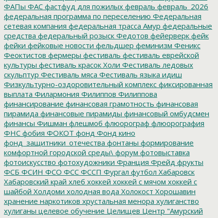
ФАПы
ФАС
фастфуд для пожилых
февраль
февраль_2026
федеральная программа по переселению
Федеральная
сетевая компания
федеральная трасса Амур
федеральные
средства
федеральный розыск
Федотов
фейерверк
фейк
фейки
фейковые новости
фельдшер
феминизм
Феникс
Феоктистов
фермеры
фестиваль
фестиваль еврейской
культуры
фестиваль красок Холи
Фестиваль ледовых
скульптур
Фестиваль мяса
Фестиваль языка идиш
Физкультурно-оздоровительный комплекс
фиксированная
выплата
Филармония
Филиппов
Филиппова
финансирование
финансовая грамотность
финансовая
пирамида
финансовые пирамиды
финансовый омбудсмен
финансы
Фишман
флешмоб
флюорограф
флюорография
ФНС
фобия
ФОКОТ
фонд
Фонд кино
фонд_защитники_отечества
фонтаны
формирование
комфортной городской среды\
форум
фотовыставка
фотоискусство
фотохудожники
Франция
Фрейд
фрукты
ФСБ
ФСИН
ФСО
ФСС
ФССП
Фургал
футбол
Хабаровск
Хабаровский край
хлеб
хоккей
хоккей с мячом
хоккей с
шайбой
Холдоми
холодная вода
Холокост
Хорошавин
хранение наркотиков
хрустальная менора
хулиганство
хулиганы
целевое обучение
Целищев
Центр "Амурский