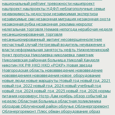
национальный рейтинг тревожности
наципроект
нацпроект
нацпроекты
НДФЛ
неблагополучные семьи
недвижимость
недострои
независимая экспертиза
независимые сми
незаконная миграция
незаконная охота
незаконная рубка
незаконная_реклама
некролог
нелегальная торговля
Немаев
непогода
нерабочая неделя
несанкционированная_торговля
несанкционированный_митинг
несовершеннолетние
несчастный случай
Нетрезвый водитель
неуважение к
власти
неформальная занятость
нефть
Нижнеленинский
пункт пропуска
Николаевка
николаевка_памятник
Николаевская районная больница
Николай Канделя
никотин
НК РФ
НКО
НКО «РОКР»
Новая звезда
Новгородская область
нововвведение
нововведение
нововведениея
нововведения
новое_оборудование
новые люди
новые маршруты
Новый год
новый год_2021
новый год_2022
новый год_2024
новый учебный год
новый_год_2024
новый_год_2025
новый_год_2026
нормы
питания
норовирус
Нотр-Дам
ноябрь
обзор событий за
неделю
Областная больница
областная поликлиника
облздрав
Облученский район
облучье
Облэнергоремонт
Облэнергоремонт Плюс
обман
оборудование
образ