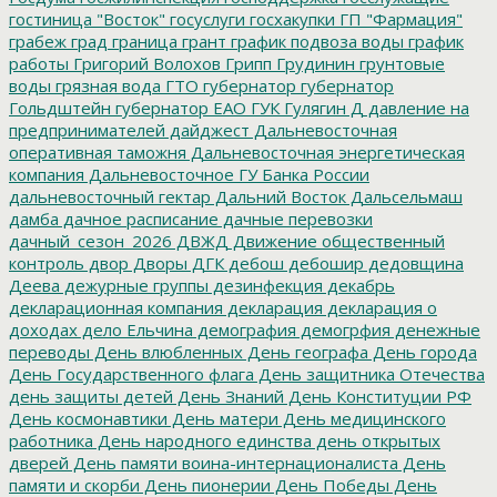
гостиница "Восток"
госуслуги
госхакупки
ГП "Фармация"
грабеж
град
граница
грант
график подвоза воды
график
работы
Григорий Волохов
Грипп
Грудинин
грунтовые
воды
грязная вода
ГТО
губернатор
губернатор
Гольдштейн
губернатор ЕАО
ГУК
Гулягин
Д
давление на
предпринимателей
дайджест
Дальневосточная
оперативная таможня
Дальневосточная энергетическая
компания
Дальневосточное ГУ Банка России
дальневосточный гектар
Дальний Восток
Дальсельмаш
дамба
дачное расписание
дачные перевозки
дачный_сезон_2026
ДВЖД
Движение общественный
контроль
двор
Дворы
ДГК
дебош
дебошир
дедовщина
Деева
дежурные группы
дезинфекция
декабрь
декларационная компания
декларация
декларация о
доходах
дело Ельчина
демография
демогрфия
денежные
переводы
День влюбленных
День географа
День города
День Государственного флага
День защитника Отечества
день защиты детей
День Знаний
День Конституции РФ
День космонавтики
День матери
День медицинского
работника
День народного единства
день открытых
дверей
День памяти воина-интернационалиста
День
памяти и скорби
День пионерии
День Победы
День