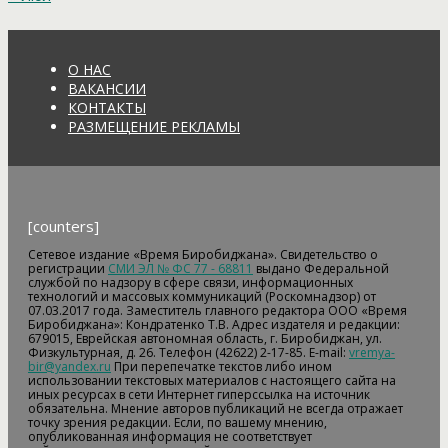
О НАС
ВАКАНСИИ
КОНТАКТЫ
РАЗМЕЩЕНИЕ РЕКЛАМЫ
[counters]
Сетевое издание «Время Биробиджана». Свидетельство о
регистрации
СМИ ЭЛ № ФС 77 - 68811
выдано Федеральной
службой по надзору в сфере связи, информационных
технологий и массовых коммуникаций (Роскомнадзор) от
07.03.2017 года. Заместитель главного редактора ООО «Время
Биробиджана»: Кондратенко Т.В. Адрес издателя и редакции:
679015, Еврейская автономная область, г. Биробиджан, ул.
Физкультурная, д. 26. Телефон (42622) 2-17-85. E-mail:
vremya-
bir@yandex.ru
При перепечатке текстов либо ином
использовании текстовых материалов с настоящего сайта на
иных ресурсах в сети Интернет гиперссылка на источник
обязательна. Мнение авторов публикаций не всегда отражает
точку зрения редакции. Если, по вашему мнению,
опубликованная информация не соответствует