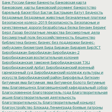
Банк России
банки
банкноты
банковская карта
банковские_карты
банковский роуминг
банкротство
барельеф
баскетбол
Бастак
Бастрыкин
батут
Бедность
бездомные
бездомные животные
безналичные платежи
Безопасное колесо-2019
безопасность
Безопасные и
качественные дороги
безработица
белка
бензин
Беринг
Берл Лазар
бесплатные лекарства
Бессмертные дела
Бессмертный полк
бесхозяйственность
бешенство
библиотека
бизнес
бизнес без поддержки
бизнес-
омбудсмен
биометрия
Бира
Биракан
Бирария
БирЗСТ
Биробидажан
Биробиджан
Биробиджан-2
Биробиджанская воспитательная колония
Биробиджанская таможня
Биробиджанская ТЭЦ
Биробиджанский Арбат
Биробиджанский военный
гарнизонный суд
Биробиджанский колледж культуры и
искусств
Биробиджанский район
Бирофельд
биткоин
битумная яма
битумная_яма
битумное болото
битумные
ямы
Благовещенск
Благовещенский кафедральный собор
Благословенное
благотворитель года
благотворительная
акция
благотворительная деятельность
благотворительность
благотворительный концерт
благоустройство
Блокада Ленинграда
боевые патроны