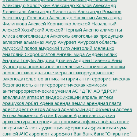
Александр Золотухин
Александр Козлов
Александр
Левинталь
Александр Ливенталь
Александр Романов
Александр Соловьев
Александр Чаплыгин
Александра
Филиппова
Алексей Корниенко
Алексей Навальный
Алексей Хозяйский
Алексей Черный
Алеппо
алименты
Алиса
алкоголизация
Алкоголь
алкогольная продукция
аллергия
альманах
Амур
Амурзет
Амурская область
Амурский полоз
амурский тигр
Анатолий Мелешко
Анатолий Скоробогатов
Ангелы мира
Андрей Бялик
Андрей Голубь
Андрей Драчев
Андрей Пивенко
Анна
Кузнецова
аномальное потепление
анонимные звонки
анонс
антивандальные меры
антикоррупционное
законодательство
антисанитария
антитеррористическая
безопасность
антитеррористическая комиссия
антитеррористические учения
АО "ДГК"
АО "ДРСК"
апелляция
аппарат видеофиксации
апрель
аптека
Арашуков
Арбат
Арена
аренда земли
арендная плата
арест
арест счетов
Армия
Арнаполин
арт-объекты
Артеев
Артём Акименко
Артём Куликов
Архангельск
архив
архитектура
астероид
астрономия
асфальт
асфальтовое
покрытие
Атлет
аудиенция
аферисты
африканская чума
свиней
АЧС
аэропорт
аэрофлот
бал
банк
банк "Открытие"