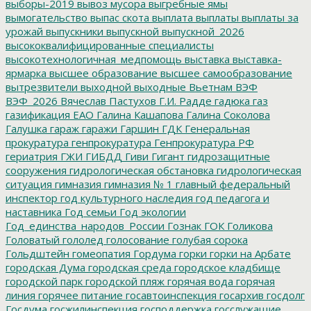
выборы-2019
вывоз мусора
выгребные ямы
вымогательство
выпас скота
выплата
выплаты
выплаты за
урожай
выпускники
выпускной
выпускной_2026
высококвалифицированные специалисты
высокотехнологичная_медпомощь
выставка
выставка-
ярмарка
высшее образование
высшее самообразование
вытрезвители
выходной
выходные
Вьетнам
ВЭФ
ВЭФ_2026
Вячеслав Пастухов
Г.И. Радде
гадюка
газ
газификация ЕАО
Галина Кашапова
Галина Соколова
Галушка
гараж
гаражи
Гаршин
ГДК
Генеральная
прокуратура
генпрокуратура
Генпрокуратура РФ
гериатрия
ГЖИ
ГИБДД
Гиви
Гигант
гидрозащитные
сооружения
гидрологическая обстановка
гидрологическая
ситуация
гимназия
гимназия № 1
главный федеральный
инспектор
год культурного наследия
год педагога и
наставника
Год семьи
Год экологии
Год_единства_народов_России
Гознак
ГОК
Голикова
Головатый
гололед
голосование
голубая сорока
Гольдштейн
гомеопатия
Гордума
горки
горки на Арбате
городская Дума
городская среда
городское кладбище
городской парк
городской пляж
горячая вода
горячая
линия
горячее питание
госавтоинспекция
госархив
госдолг
Госдума
госжилинспекция
господдержка
госслужащие