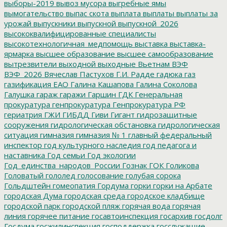
выборы-2019
вывоз мусора
выгребные ямы
вымогательство
выпас скота
выплата
выплаты
выплаты за
урожай
выпускники
выпускной
выпускной_2026
высококвалифицированные специалисты
высокотехнологичная_медпомощь
выставка
выставка-
ярмарка
высшее образование
высшее самообразование
вытрезвители
выходной
выходные
Вьетнам
ВЭФ
ВЭФ_2026
Вячеслав Пастухов
Г.И. Радде
гадюка
газ
газификация ЕАО
Галина Кашапова
Галина Соколова
Галушка
гараж
гаражи
Гаршин
ГДК
Генеральная
прокуратура
генпрокуратура
Генпрокуратура РФ
гериатрия
ГЖИ
ГИБДД
Гиви
Гигант
гидрозащитные
сооружения
гидрологическая обстановка
гидрологическая
ситуация
гимназия
гимназия № 1
главный федеральный
инспектор
год культурного наследия
год педагога и
наставника
Год семьи
Год экологии
Год_единства_народов_России
Гознак
ГОК
Голикова
Головатый
гололед
голосование
голубая сорока
Гольдштейн
гомеопатия
Гордума
горки
горки на Арбате
городская Дума
городская среда
городское кладбище
городской парк
городской пляж
горячая вода
горячая
линия
горячее питание
госавтоинспекция
госархив
госдолг
Госдума
госжилинспекция
господдержка
госслужащие