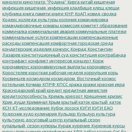
кинологи
кинотеатр "Родина"
Кирга
китай
кишечная
инфекция
кишечная_инфекция
кладбище
клещ
клещи
клубника
книга памяти
книги
КНР
КоАП
ковид-сводка
Кодекс
колледж культуры
колония
командировка
командировочные
комары
комиссия
комитет образования
коммуналка
коммунальная авария
коммунальные платежи
коммунальные услуги
компенсации
компенсационные
расходы
компенсация
комфортная городская среда
кондитерские изделия
конкурс
Конрад
Константин
Лазарев
конституционный суд
конституция
контрабанда
контрафакт
конфликт интересов
концерт
Корж
коронавирус
коронавирусные выплаты
коронаврус
Коростелев
короткая рабочая неделя
коррупция
корь
Косвинцев
космодром
космодром_Восточный
космос
котельная
Кочмар
КПРФ
КПСС
кража
кражи
красная икра
Краснодарский край
кредит
кредитная амнистия
кредитоспособность
Кремль
креозот
Крещение
кризис
Крик души
Криминал
Крым
крытый каток
крытый_каток
КСН
КТ-исследование
Кубок лосося
КУГИ
КУГИ ЕАО
Кудесник
кудо
кулинария
Кульдкр
Кульдур
культура
культурно досуговый центр
купальный сезон
купальный_сезон
купюры
Кураж
курение
Куренков
курсы
курсы повышения квалификации
КФХ
лаборатория
Лаг ба-