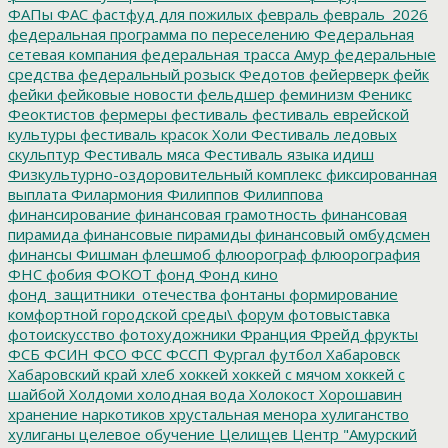
ФАПы
ФАС
фастфуд для пожилых
февраль
февраль_2026
федеральная программа по переселению
Федеральная
сетевая компания
федеральная трасса Амур
федеральные
средства
федеральный розыск
Федотов
фейерверк
фейк
фейки
фейковые новости
фельдшер
феминизм
Феникс
Феоктистов
фермеры
фестиваль
фестиваль еврейской
культуры
фестиваль красок Холи
Фестиваль ледовых
скульптур
Фестиваль мяса
Фестиваль языка идиш
Физкультурно-оздоровительный комплекс
фиксированная
выплата
Филармония
Филиппов
Филиппова
финансирование
финансовая грамотность
финансовая
пирамида
финансовые пирамиды
финансовый омбудсмен
финансы
Фишман
флешмоб
флюорограф
флюорография
ФНС
фобия
ФОКОТ
фонд
Фонд кино
фонд_защитники_отечества
фонтаны
формирование
комфортной городской среды\
форум
фотовыставка
фотоискусство
фотохудожники
Франция
Фрейд
фрукты
ФСБ
ФСИН
ФСО
ФСС
ФССП
Фургал
футбол
Хабаровск
Хабаровский край
хлеб
хоккей
хоккей с мячом
хоккей с
шайбой
Холдоми
холодная вода
Холокост
Хорошавин
хранение наркотиков
хрустальная менора
хулиганство
хулиганы
целевое обучение
Целищев
Центр "Амурский