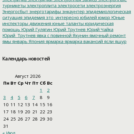
турникеты
электроплита
электросети
электроэнергия
Энергосбыт
энерготарифы
энкаунтер
эпидемиологическая
ситуация
эпидемия
это_интересно
юбилей
юмор
Юные
инспекторы движения
юные таланты
юридическая
помощь
Юрий Гулягин
Юрий Трутнев
Юрий Чайка
Юрий_Трутнев
явка с повинной
Якунин
ямочный ремонт
ямы
январь
Япония
ярмарка
ярмарка вакансий
ясли
ящур
Календарь новостей
Август 2026
Пн
Вт
Ср
Чт
Пт
Сб
Вс
1
2
3
4
5
6
7
8
9
10
11
12
13
14
15
16
17
18
19
20
21
22
23
24
25
26
27
28
29
30
31
« Июл