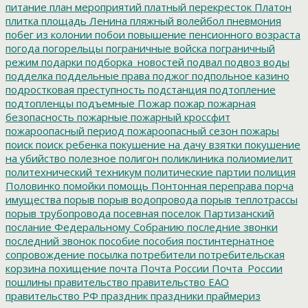
питание
план мероприятий
платный перекресток
Платон
плитка
площадь Ленина
пляжный волейбол
пневмония
побег из колонии
побои
повышение пенсионного возраста
погода
погорельцы
пограничные войска
пограничный
режим
подарки
подборка_новостей
подвал
подвоз воды
подделка
поддельные права
поджог
подпольное казино
подростковая преступность
подстанция
подтопление
подтопленцы
подъемные
Пожар
пожар
пожарная
безопасность
пожарные
пожарный кроссфит
пожароопасный период
пожароопасный сезон
пожары
поиск
поиск ребенка
покушение на дачу взятки
покушение
на убийство
полезное
полигон
поликлиника
полиомиелит
политехнический техникум
политические партии
полиция
Половинко
помойки
помощь
Понтонная переправа
порча
имущества
порыв
порыв водопровода
порыв теплотрассы
порыв трубопровода
посевная
поселок Партизанский
послание Федеральному Собранию
последние звонки
последний звонок
пособие
пособия
постинтернатное
сопровождение
посылка
потребители
потребительская
корзина
похищение
почта
Почта России
Почта_России
пошлины
правительство
правительство ЕАО
правительство РФ
праздник
праздники
праймериз