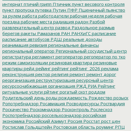
интернат
птичий грипп
Птичник
пункт весового контроля
пункт пропуска
путевка
Путин
ПФР
Пшеничный
пьянство
за рулем
работа
работодатели
рабочая неделя
рабочая
поездка
рабочие места
радиация
радон
Разбой
развлекательный центр
развод
Раздольное
размыв
берегов
ракеты
Рамазанов
РАН
РАНХиГС
расписание
расписание автобусов
РДШ
реальные доходы
реанимация
ревизия
региональные финансы
региональный оператор
Региональный сосудистый центр
регистратура
регламент
регоператор
регоператор по тко
режим самоизоляции
резиновая квартира
резиновые
квартиры
рейд
рейинг
рейтинг
рейтинг_2026
реклама
реконструкция
ректор
религия
ремонт
ремонт дорог
реорганизация
реструктуризация
ресурсный центр
ресурсоснабжающая организация
РЖД
РИА Рейтинг
ритуальные услуги
рйтинг
рогатый скот
роддом
Родительский день
роды
рождаемость
Рождество
розыск
Ропотребнадзор
Росавиация
Росводресурсы
Росгвардия
Роскачество
Роскомнадзор
Росконтроль
Рослесхоз
Роспотребнадзор
россельхознадзор
российская
экономика
Российский Азимут
Россия
Росстат
рост цен
Ростислав Гольдштейн
Ростовская область
роуминг
РПЦ