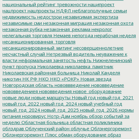
национальный рейтинг тревожности
наципроект
нацпроект
нацпроекты
НДФЛ
неблагополучные семьи
недвижимость
недострои
независимая экспертиза
независимые сми
незаконная миграция
незаконная охота
незаконная рубка
незаконная_реклама
некролог
нелегальная торговля
Немаев
непогода
нерабочая неделя
несанкционированная_торговля
несанкционированный_митинг
несовершеннолетние
несчастный случай
Нетрезвый водитель
неуважение к
власти
неформальная занятость
нефть
Нижнеленинский
пункт пропуска
Николаевка
николаевка_памятник
Николаевская районная больница
Николай Канделя
никотин
НК РФ
НКО
НКО «РОКР»
Новая звезда
Новгородская область
нововвведение
нововведение
нововведениея
нововведения
новое_оборудование
новые люди
новые маршруты
Новый год
новый год_2021
новый год_2022
новый год_2024
новый учебный год
новый_год_2024
новый_год_2025
новый_год_2026
нормы
питания
норовирус
Нотр-Дам
ноябрь
обзор событий за
неделю
Областная больница
областная поликлиника
облздрав
Облученский район
облучье
Облэнергоремонт
Облэнергоремонт Плюс
обман
оборудование
образ