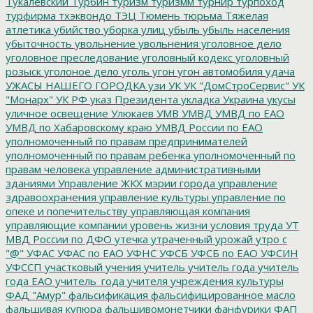
Тукалевский
Турбин
туризм
туризмм
турнир
турпоход
турфирма
тхэквондо
ТЭЦ
Тюмень
тюрьма
Тяжелая
атлетика
убийство
уборка улиц
убыль
убыль населения
убыточность
увольнение
увольнения
уголовное дело
уголовное преследование
уголовный кодекс
уголовный
розыск
уголоное дело
уголь
угон
угон автомобиля
удача
УЖАСЫ НАШЕГО ГОРОДКА
узи
УК
УК "ДомСтроСервис"
УК
"Монарх"
УК РФ
указ Президента
укладка
Украина
укусы
уличное освещение
Улюкаев
УМВ
УМВД
УМВД по ЕАО
УМВД по Хабаровскому краю
УМВД России по ЕАО
уполномоченный по правам предпринимателей
уполномоченный по правам ребенка
уполномоченный по
правам человека
управление административными
зданиями
Управление ЖКХ мэрии города
управление
здравоохранения
управление культуры
управление по
опеке и попечительству
управляющая компания
управляющие компании
уровень жизни
условия труда
УТ
МВД России по ДФО
утечка
утраченный урожай
утро с
"@"
УФАС
УФАС по ЕАО
УФНС
УФСБ
УФСБ по ЕАО
УФСИН
УФССП
участковый
учения
учитель
учитель года
учитель
года ЕАО
учитель_года
учителя
учреждения культуры
ФАД "Амур"
фальсификация
фальсифицированное масло
фальшивая купюра
фальшивомонетчики
фанфурики
ФАП