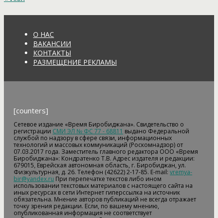
О НАС
ВАКАНСИИ
КОНТАКТЫ
РАЗМЕЩЕНИЕ РЕКЛАМЫ
[counters]
Сетевое издание «Время Биробиджана». Свидетельство о
регистрации
СМИ ЭЛ № ФС 77 - 68811
выдано Федеральной
службой по надзору в сфере связи, информационных
технологий и массовых коммуникаций (Роскомнадзор) от
07.03.2017 года. Заместитель главного редактора ООО «Время
Биробиджана»: Кондратенко Т.В. Адрес издателя и редакции:
679015, Еврейская автономная область, г. Биробиджан, ул.
Физкультурная, д. 26. Телефон (42622) 2-17-85. E-mail:
vremya-
bir@yandex.ru
При перепечатке текстов либо ином
использовании текстовых материалов с настоящего сайта на
иных ресурсах в сети Интернет гиперссылка на источник
обязательна. Мнение авторов публикаций не всегда отражает
точку зрения редакции. Если, по вашему мнению,
опубликованная информация не соответствует