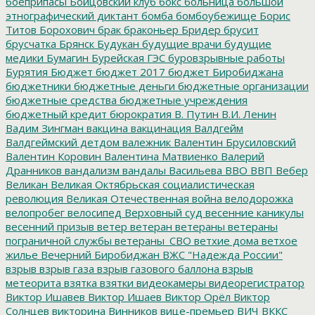
боеприпасы
Бойцовский клуб
бокс
больница
большой
этнографический диктант
бомба
бомбоубежище
Борис
Титов
Борохович
брак
браконьер
Бридер
брусит
брусчатка
Брянск
Будукан
будущие врачи
будущие
медики
Бумагин
Бурейская ГЭС
буровзрывные работы
Бурятия
Бюджет
бюджет 2017
бюджет Биробиджана
бюджетники
бюджетные деньги
бюджетные организации
бюджетные средства
бюджетные учреждения
бюджетный кредит
бюрократия
В. Путин
В.И. Ленин
Вадим Зингман
вакцина
вакцинация
Валдгейм
Валдгеймский детдом
валежник
Валентин Брусиловский
Валентин Коровин
Валентина Матвиенко
Валерий
Дранников
вандализм
вандалы
Васильева
ВВО
ВВП
Вебер
Великан
Великая Октябрьская социалистическая
революция
Великая Отечественная война
велодорожка
велопробег
велосипед
Верховный суд
весенние каникулы
весенний призыв
ветер
ветеран
ветераны
ветераны
пограничной службы
ветераны_СВО
ветхие дома
ветхое
жилье
Вечерний Биробиджан
ВЖС "Надежда России"
взрыв
взрыв газа
взрыв газового баллона
взрыв
метеорита
взятка
взятки
видеокамеры
видеорегистратор
Виктор Ишавев
Виктор Ишаев
Виктор Орёл
Виктор
Солнцев
викторина
Винников
вице-премьер
ВИЧ
ВККС