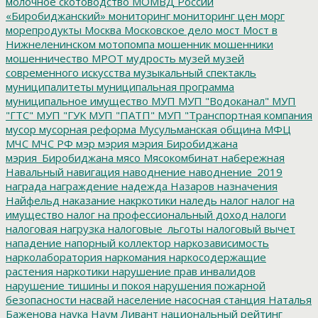
молочное скотоводство
МОМВД России
«Биробиджанский»
мониторинг
мониторинг цен
морг
морепродукты
Москва
Московское дело
мост
Мост в
Нижнеленинском
мотопомпа
мошенник
мошенники
мошенничество
МРОТ
мудрость
музей
музей
современного искусства
музыкальный спектакль
муниципалитеты
муниципальная программа
муниципальное имущество
МУП
МУП "Водоканал"
МУП
"ГТС"
МУП "ГУК
МУП "ПАТП"
МУП "Транспортная компания
мусор
мусорная реформа
Мусульманская община
МФЦ
МЧС
МЧС РФ
мэр
мэрия
мэрия Биробиджана
мэрия_Биробиджана
мясо
Мясокомбинат
набережная
Навальный
навигация
наводнение
наводнение_2019
награда
награждение
надежда
Назаров
назначения
Найфельд
наказание
накркотики
наледь
налог
налог на
имущество
налог на профессиональный доход
налоги
налоговая нагрузка
налоговые_льготы
налоговый вычет
нападение
напорный коллектор
наркозависимость
нарколаборатория
наркомания
наркосодержащие
растения
наркотики
нарушение прав инвалидов
нарушение тишины и покоя
нарушения пожарной
безопасности
насвай
население
насосная станция
Наталья
Баженова
наука
Наум Ливант
национальный рейтинг