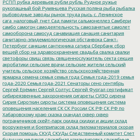
РСПП
рубка деревьев
рубли
рубль
Рудное
ружье
рукопашный бой
Румянцева
Русская поляна
рыба
рыбалка
рыбоводные заводы
рынок труда
рысь
с. Ленинское
сага_налоговый_гнет
Сад памяти
сальмонеллез
Самбери
самбо
самогон
самодеятельность
самозанятые
самолет
самооборона
самосуд
санавиация
санация
санитария
санитарно-эпидемиологическая обстанвока
Санкт-
Петербург
санкции
сантехника
сатира
Сбербанк
сбор
вещей
сбор на здравоохранение
свадьба
свалка
свалки
светофоры
свищ
связь
священнослужитель
секта
секция
акробатики
сельские врачи
сельские жители
сельский
учитель
сельское хозяйство
сельскохозяйственная
ярмарка
семена
семья
семья года
Семья года-2019
семья
года-2020
Семья года-2021
Сенаторы
сено
сентябрь
Сергей Ерёмин
Сергей Солтус
Сергей Фургал
сертификат
сибиреязвенные захоронения
сигареты
СИЗО
сирена
Сирия
Сироткин
сироты
система оповещения
система
оповещения населения
СК
СК России
СК РФ
СК РФ по
Хабаровскому краю
сказка
скандал
сквер
сквер
пограничников
скейт-парк
скидка
скидки и акции
склад
вооружения и боеприпасов
склад пиломатериалов
скорая
Скорая помощь
СКУД
СКУДы
Следственный комитет
Слет
будущих медиков
служебная командировка
служебные