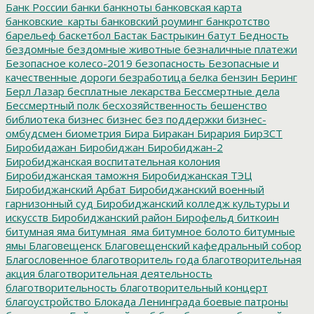
Банк России
банки
банкноты
банковская карта
банковские_карты
банковский роуминг
банкротство
барельеф
баскетбол
Бастак
Бастрыкин
батут
Бедность
бездомные
бездомные животные
безналичные платежи
Безопасное колесо-2019
безопасность
Безопасные и
качественные дороги
безработица
белка
бензин
Беринг
Берл Лазар
бесплатные лекарства
Бессмертные дела
Бессмертный полк
бесхозяйственность
бешенство
библиотека
бизнес
бизнес без поддержки
бизнес-
омбудсмен
биометрия
Бира
Биракан
Бирария
БирЗСТ
Биробидажан
Биробиджан
Биробиджан-2
Биробиджанская воспитательная колония
Биробиджанская таможня
Биробиджанская ТЭЦ
Биробиджанский Арбат
Биробиджанский военный
гарнизонный суд
Биробиджанский колледж культуры и
искусств
Биробиджанский район
Бирофельд
биткоин
битумная яма
битумная_яма
битумное болото
битумные
ямы
Благовещенск
Благовещенский кафедральный собор
Благословенное
благотворитель года
благотворительная
акция
благотворительная деятельность
благотворительность
благотворительный концерт
благоустройство
Блокада Ленинграда
боевые патроны