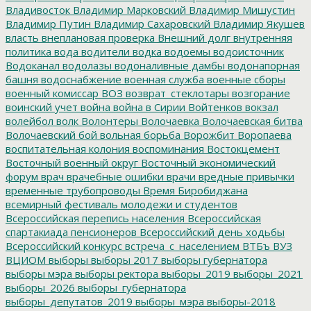
Владивосток
Владимир Марковский
Владимир Мишустин
Владимир Путин
Владимир Сахаровский
Владимир Якушев
власть
внеплановая проверка
Внешний долг
внутренняя
политика
вода
водители
водка
водоемы
водоисточник
Водоканал
водолазы
водоналивные дамбы
водонапорная
башня
водоснабжение
военная служба
военные сборы
военный комиссар
ВОЗ
возврат_стеклотары
возгорание
воинский учет
война
война в Сирии
Войтенков
вокзал
волейбол
волк
Волонтеры
Волочаевка
Волочаевская битва
Волочаевский бой
вольная борьба
Ворожбит
Воропаева
воспитательная колония
воспоминания
Востокцемент
Восточный военный округ
Восточный экономический
форум
врач
врачебные ошибки
врачи
вредные привычки
временные трубопроводы
Время Биробиджана
всемирный фестиваль молодежи и студентов
Всероссийская перепись населения
Всероссийская
спартакиада пенсионеров
Всероссийский день ходьбы
Всероссийский конкурс
встреча_с_населением
ВТБъ
ВУЗ
ВЦИОМ
выборы
выборы 2017
выборы губернатора
выборы мэра
выборы ректора
выборы_2019
выборы_2021
выборы_2026
выборы_губернатора
выборы_депутатов_2019
выборы_мэра
выборы-2018