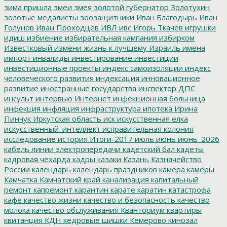
зима пришла
змеи
змея
золотой губернатор
Золотухин
золотые медалисты
зоозащитники
Иван Благодырь
Иван
Голунов
Иван Проходцев
ИВЛ
ивс
Игорь Ткачев
игрушки
идиш
избиение
избирательная кампания
избирком
Известковый
измени жизнь к лучшему
Израиль
имена
импорт
инвалиды
инвестирование
инвестиции
инвестиционные проекты
индекс самоизоляции
индекс
человеческого развития
индексация
инновационное
развитие
иностранные государства
инспектор ДПС
инсульт
интервью
Интернет
инфекционная больница
инфекция
инфляция
инфраструктура
ипотека
Ирина
Пинчук
Иркутская область
иск
искусственная елка
искусственный_интеллект
исправительная колония
исследование
история
Итоги-2017
июль
июнь
июнь_2026
кабель линии электропередачи
кадетский бал
кадеты
кадровая чехарда
кадры
казаки
Казань
Казначейство
России
календарь
календарь праздников
камера
камеры
Камчатка
Камчатский край
канализация
капитальный
ремонт
капремонт
карантин
карате
каратин
катастрофа
кафе
качество жизни
качество и безопасность
качество
молока
качество обслуживания
Кванториум
квартиры
квитанция
КДН
кедровые шишки
Кемерово
кинозал