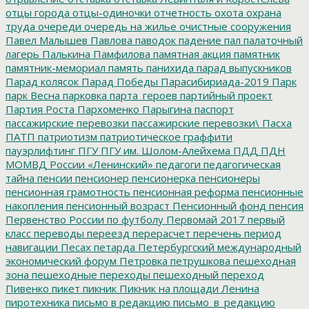
отцы города
отцы-одиночки
отчетность
охота
охрана
труда
очереди
очередь на жилье
очистные сооружения
Павел Малышев
Павлова
паводок
падение
пал
палаточный
лагерь
Палькина
Памфилова
памятная акция
памятник
памятник-мемориал
память
панихида
парад выпускников
Парад колясок
Парад Победы
Парасибириада-2019
Парк
парк Весна
парковка
парта_героев
партийный проект
Партия Роста
Пархоменко
Парыгина
паспорт
пассажирские перевозки
пассажирские перевозки\
Пасха
ПАТП
патриотизм
патриотическое граффити
пауэрлифтинг
ПГУ
ПГУ им. Шолом-Алейхема
ПДД
ПДН
МОМВД России «Ленинский»
педагоги
педагогическая
тайна
пенсии
пенсионер
пенсионерка
пенсионеры
пенсионная грамотность
пенсионная реформа
пенсионные
накопления
пенсионный возраст
Пенсионный фонд
пенсия
Первенство России по футболу
Первомай 2017
первый
класс
переводы
переезд
перерасчет
перечень
период
навигации
Песах
петарда
Петербургский международный
экономический форум
Петровка
петрушкова
пешеходная
зона
пешеходные переходы
пешеходный переход
Пивенко
пикет
пикник
Пикник на площади Ленина
пиротехника
письмо в редакцию
письмо_в_редакцию