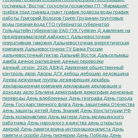
гостиница "Восток"
госуслуги
госхакупки
ГП "Фармация"
грабеж
град
граница
грант
график подвоза воды
график
работы
Григорий Волохов
Грипп
Грудинин
грунтовые
воды
грязная вода
ГТО
губернатор
губернатор
Гольдштейн
губернатор ЕАО
ГУК
Гулягин
Д
давление на
предпринимателей
дайджест
Дальневосточная
оперативная таможня
Дальневосточная энергетическая
компания
Дальневосточное ГУ Банка России
дальневосточный гектар
Дальний Восток
Дальсельмаш
дамба
дачное расписание
дачные перевозки
дачный_сезон_2026
ДВЖД
Движение общественный
контроль
двор
Дворы
ДГК
дебош
дебошир
дедовщина
Деева
дежурные группы
дезинфекция
декабрь
декларационная компания
декларация
декларация о
доходах
дело Ельчина
демография
демогрфия
денежные
переводы
День влюбленных
День географа
День города
День Государственного флага
День защитника Отечества
день защиты детей
День Знаний
День Конституции РФ
День космонавтики
День матери
День медицинского
работника
День народного единства
день открытых
дверей
День памяти воина-интернационалиста
День
памяти и скорби
День пионерии
День Победы
День