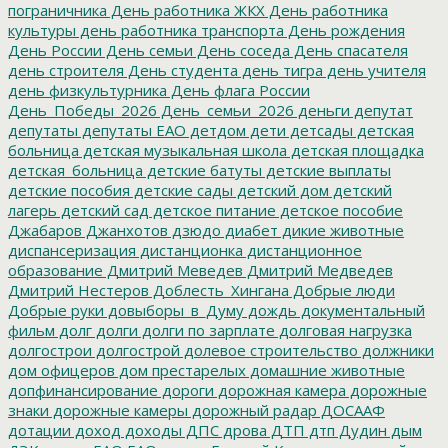
пограничника
День работника ЖКХ
День работника
культуры
день работника транспорта
День рождения
День России
День семьи
День соседа
День спасателя
день строителя
День студента
день тигра
день учителя
день физкультурника
День флага России
День_Победы_2026
День_семьи_2026
деньги
депутат
депутаты
депутаты ЕАО
детдом
дети
детсады
детская
больница
детская музыкальная школа
детская площадка
детская_больница
детские батуты
детские выплаты
детские пособия
детские сады
детский дом
детский
лагерь
детский сад
детское питание
детское пособие
Джабаров
Джанхотов
дзюдо
диабет
дикие животные
диспансеризация
дистанционка
дистанционное
образование
Дмитрий Меведев
Дмитрий Медведев
Дмитрий Нестеров
Доблесть_Хингана
Добрые люди
Добрые руки
довыборы_в_Думу
дождь
документальный
фильм
долг
долги
долги по зарплате
долговая нагрузка
долгострои
долгострой
долевое строительство
должники
дом офицеров
дом престарелых
домашние животные
допфинансирование
дороги
дорожная камера
дорожные
знаки
дорожные камеры
дорожный радар
ДОСААФ
дотации
доход
доходы
ДПС
дрова
ДТП
дтп
Дудин
дым