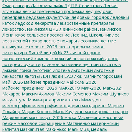
Омер
лагерь
Лагошина
лайк
ЛДПР
Левинталь
Легкая
атлетика
легкоатлетическая пробежка
лед
ледовая
переправа
ледовые скульптуры
ледовый городок
ледовый
каток
ледоход
лекарства
лекарственные препараты
лекарство
Ленинская ЦРБ
Ленинский район
Ленинское
Ленинское сельское поселение
Леонид Школьник
лес
леса
лесной пожар
лесные пожары
лесопилка
летние
каникулы
лето
лето_2026
лжетерроризм
лимон
литература
Лицей
лицей № 23
личный прием
логистический комплеск
ложный вызов
ложный донос
лотерея
лоукостер
лунное затмение
лучший спасатель
лыжная гонка
льготная ипотека
льготники
льготные
лекарства
льготы
ЛЭП
люди ЕАО
люк
Магнитогорск
май
май_2026
майские праздники
майские_2026
майские_праздники_2026
МАК-2019
Мак-2020
Мак-2021
Макаров
Максим Акимов
Максим Семенов
Максим Шупиков
макулатура
Мама-предприниматель
Мамедов
маммография
мамография
мандарин
мандарины
Марвин
Токайер
Мария Костюк
Марк Кауфман
маркировка товаров
Марковский
март
март_2026
маска
Масленица
масочный
режим
массовое сокращение
Матвиенко
материнский
капитал
маткапитал
Махинько
Маяк
МВД
медаль