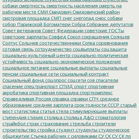
собаки
смертность
смертность населения
смерть на
рабочем месте
СМИ
Смидович
Смидовичский район
смотровая площадка
СМП
снег
снегопад
снюс
собаки
собор Парижской Богоматери
Собра
Собрание депутатов
Совет ветеранов
Совет Федерации
советские ГОСТы
советские зарплаты
Совфед
Сокол
сокращения
Солнцев
Солтус
Солцнев
соотечественники
Сопка
соревнования
сотовая связь
сотрудничество
соцвыплаты
соцзащита
социально-культурный центр
социально-политическая
устойчивость
социально-экономическое положение
социальное питание
социальные выплаты
социальные
пенсии
социальные сети
социальный контракт
Социальный фонд
соцопрос
соцсети
соя
спасатели
спасение
спецтранспорт
СПИД
спорт
спортивная
акробатика
спортивная площадка
спорткомплекс
Справедливая Россия
справка
справки
СПЧ
среднее
образование
средняя зарплата
срок годности
СССР
старый
мост
статистика
статья
стела
стимулирующие выплаты
стипендия
стихия
столица
столица ДфО
стоматология
страйкбол
страх
страхование
стрельба
строители
строительство
стройка
студент
студенты
студенческое
общежитие
Стычка рабочих с силовиками
СУ СК
СУ СК по