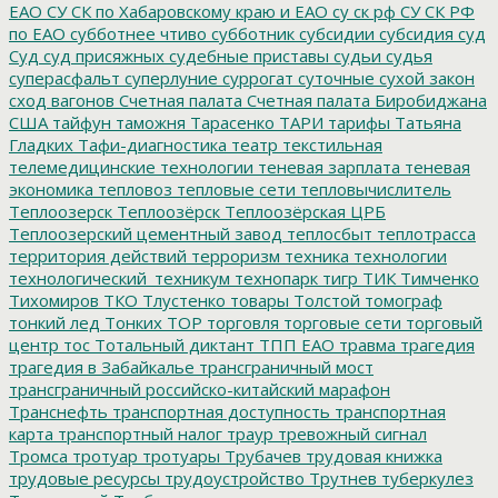
ЕАО
СУ СК по Хабаровскому краю и ЕАО
су ск рф
СУ СК РФ
по ЕАО
субботнее чтиво
субботник
субсидии
субсидия
суд
Суд
суд присяжных
судебные приставы
судьи
судья
суперасфальт
суперлуние
суррогат
суточные
сухой закон
сход вагонов
Счетная палата
Счетная палата Биробиджана
США
тайфун
таможня
Тарасенко
ТАРИ
тарифы
Татьяна
Гладких
Тафи-диагностика
театр
текстильная
телемедицинские технологии
теневая зарплата
теневая
экономика
тепловоз
тепловые сети
тепловычислитель
Теплоозерск
Теплоозёрск
Теплоозёрская ЦРБ
Теплоозерский цементный завод
теплосбыт
теплотрасса
территория действий
терроризм
техника
технологии
технологический_техникум
технопарк
тигр
ТИК
Тимченко
Тихомиров
ТКО
Тлустенко
товары
Толстой
томограф
тонкий лед
Тонких
ТОР
торговля
торговые сети
торговый
центр
тос
Тотальный диктант
ТПП ЕАО
травма
трагедия
трагедия в Забайкалье
трансграничный мост
трансграничный российско-китайский марафон
Транснефть
транспортная доступность
транспортная
карта
транспортный налог
траур
тревожный сигнал
Тромса
тротуар
тротуары
Трубачев
трудовая книжка
трудовые ресурсы
трудоустройство
Трутнев
туберкулез