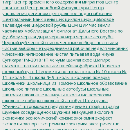
тигр"
центр временного содержания мигрантов
центр
занятости
Центр лечебной физкультуры
Центр
управления регионом
центральное водоснабжение
Центральный Банк
цены
цик
циклон
цирк
цифровое
телевидение
цифровой рубль
ЦСМ
ЦУР
Час земли
частичная мобилизация
Чемпионат Дальнего Востока по
футболу
черная дыра
черная икра
черные лесорубы
Черный куб
черный список
честные выборы
честные и
чистые выборы
четырехдневная рабочая неделя
чиновник
чиновники
чипирование
чистая питьевая вода
Чиунэ
Сугихара
ЧМ-2018
ЧП
чс
чума
шампанское
Шапиро
шахматы
шашки
шашлыки
швейная фабрика
Шевченко
шелковый путь
Шереметьево
школа
школа № 10
школа №
11
школа № 4
школа № 9
школы
школьная ярмарка
школьники
школьница из Томсино
школьное образование
школьное питание
школьные автобусы
школьные
завтраки
школьные каникулы
школьные перевозки
школьные поборы
школьный автобус
Шоу группа
"Феникс"
штормовое предупреждение
штраф
штрафы
шумные соседи
щенок
Щукинка
эвакуация
экология
экономика
экономический кризис
экономия
экофест
эксперты
экспорт
экстремизм
электрика
электричество
электричка
электрички
электронная запись
электронные