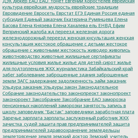
ДЭК
дюкер
ЕАО
ЕАО_тонет
Евгений Коростелев
еврейская
культура
еврейская_мудрость
еврейские традиции
Евровидение
Евросеть
Еврстат
ЕГЭ
Единая Россия
единая
субсидия
Единый заказчик
Екатерина Румянцева
Елена
Басова
Елена Князева
Елена Хахалева
ель
ЕНВД
Ефим
Вепринский
жалоба
жд переезд
железная дорога
железнодорожный переезд
женская кнсультация
женская
консультация
жестокое обращение с детьми
жестокое
обращение с животными
жестокость
живодер
живопись
животноводство
животные
жилищные сертификаты
жилищные условия
жилье
жилье для детей-сирот
жильё
для подтопленцев
ЖКХ
журналистика
Забайкальский край
забег
заболевание
заброшенные здания
заброшенные
земли
ЗАГС
задержание
задолженность
займ
заказник
Ульдура
заказник Ульдуры
закон
Законодательное
Собрание
законодательство
законопреокт
законопроект
законороект
Заксобрание
Заксобрание ЕАО
заморозка
пенсионных накоплений
заморозки
занятость
запись в
школу
заповедник "Бастак"
заповедники
заработная плата
Заречье
зарплата
зарплаты
заслуженный работник ЖКХ
зачистка_судей
защита прав предпринимателей
защита
предпринимателей
здравоохранение
земледельцы
землетрясение
земля
земский доктор
Земский_учитель