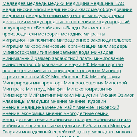
Медведев
медведь
медики
Медицина
медицина_ЕАО
медицинские маски
медицинский класс
медоборудование
медосмотр
медработники
медсестры
международная
делегация
международные отношения
международный
полумарафон «Биробиджан-Валдгейм»
местные
производители
метеорит
методика
мигранты
миграционная политика
миграционное законодательство
миграция
микрофинансовые_организации
миллиардеры
Минвостокразвития
минеральная вода
Минздрав
минимальный размер заработной платы
минирование
министерство образования и науки РФ
Министерство
просвещения
министр природных ресурсов
Министр
строительства и ЖКХ
Минобороны РФ
Минобрнауки
Минприроды
минпромторг
Минпросвещения
Минстрой
Минтранс
Минтруд
Минфин
Минэкономразвития
Минэнерго
МИР
митинг
Михаил Мишустин
Михаил Озимок
младенцы
Младушка
мнение
мнение_Кузовин
мнение_медицина
мнение_Райт
Мнение_Тиховский
мнение_экономика
мнения
многодетные семьи
многодетные_семьи
мобильная галерея
мобильная связь
мобильное приложение
модельная библиотека
Молодая
Гвардия
молодежный еврейский центр
молодежь
молоко