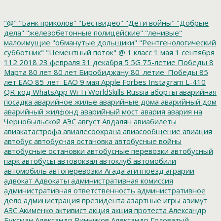
"@"
"Банк приколов"
"Бествидео"
"Дети войны"
"Добрые
дела"
"железобетонные полицейские"
"ленивые"
малоимущие
"обманутые дольщики"
"Рентгенологический
субботник"
"Цементный поток"
@
1 класс
1 мая
1 сентября
112
2018
23 февраля
31 декабря
5
5G
75-летие Победы
8
Марта
80 лет
80 лет Биробиджану
80_летие_Победы
85
лет ЕАО
85_лет_ЕАО
9 мая
Apple
Forbes
Instagram
L-410
QR-код
WhatsApp
Wi-Fi
WorldSkills Russia
аборты
аварийная
посадка
аварийное жилье
аварийные дома
аварийный дом
аварийный жилфонд
аварийный мост
авария
авария на
Чернобыльской АЭС
август
Авдалян
авиабилеты
авиакатастрофа
авиалесоохрана
авиасообщение
авиация
автобус
автобусная остановка
автобусные войны
автобусные остановки
автобусные перевозки
автобусный
парк
автобусы
автовокзал
автоклуб
автомобили
автомобиль
автоперевозки
Агада
агитпоезд
аграрии
адвокат
Адвокаты
административная комиссия
административная ответственность
административное
дело
администрация президента
азартные игры
азимут
АЗС
Акименко
активист
акция
акция протеста
Александр
Буксман
Александр Винников
Александр Головатый