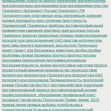
превышение скорости
предостережение
предпенсионер
предпенсионеры
предприниматели
предпринимательство
Президент
президент России
Президент РФ
Президентские спортивные игры
презумпция доверия
премия
препараты
преступление
преступность
Приамурский
Приамурье
приборы фотовидеофиксации
прививочная кампания
приговор
пригородные поезда
Приморье
природа
природные пожары
природоохранная
прокуратура
присоединение ЕАО
пристав-исполнитель
приставы
присяга
присяжные заседатели
Приходько
приют
приют для бездомных животных
пробка
пробки
проблемы
провал
проверка
прогноз
прогноз погоды
программа переселения
программа реновации
продолжительность жизни
продуктовые карточки
проезд
прожиточный минимум
производство
происшествие
прократура
прокуратруа
Прокуратура
прокуратура ЕАО
прокуратуура
прокураура
Промышленность
пропускной
режим
Просветов
протест
противодействие коррупции
противопожарный период
противопожарный режим
профессиональное_образование
профильный класс
профицит
профсоюзы
Проходцев
Пряма_линия_2025
прямая линия
прямые выборы
психбольница
психиатрическая больница
психоневрологический