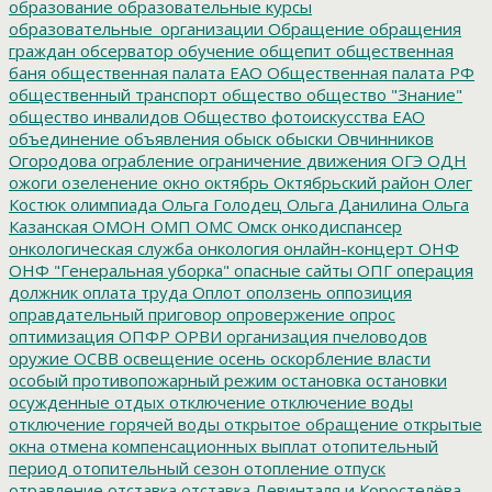
образование
образовательные курсы
образовательные_организации
Обращение
обращения
граждан
обсерватор
обучение
общепит
общественная
баня
общественная палата ЕАО
Общественная палата РФ
общественный транспорт
общество
общество "Знание"
общество инвалидов
Общество фотоискусства ЕАО
объединение
объявления
обыск
обыски
Овчинников
Огородова
ограбление
ограничение движения
ОГЭ
ОДН
ожоги
озеленение
окно
октябрь
Октябрьский район
Олег
Костюк
олимпиада
Ольга Голодец
Ольга Данилина
Ольга
Казанская
ОМОН
ОМП
ОМС
Омск
онкодиспансер
онкологическая служба
онкология
онлайн-концерт
ОНФ
ОНФ "Генеральная уборка"
опасные сайты
ОПГ
операция
должник
оплата труда
Оплот
оползень
оппозиция
оправдательный приговор
опровержение
опрос
оптимизация
ОПФР
ОРВИ
организация пчеловодов
оружие
ОСВВ
освещение
осень
оскорбление власти
особый противопожарный режим
остановка
остановки
осужденные
отдых
отключение
отключение воды
отключение горячей воды
открытое обращение
открытые
окна
отмена компенсационных выплат
отопительный
период
отопительный сезон
отопление
отпуск
отравление
отставка
отставка Левинталя и Коростелёва