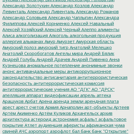
Александр Золотухин
Александр Козлов
Александр
Левинталь
Александр Ливенталь
Александр Романов
Александр Соловьев
Александр Чаплыгин
Александра
Филиппова
Алексей Корниенко
Алексей Навальный
Алексей Хозяйский
Алексей Черный
Алеппо
алименты
Алиса
алкоголизация
Алкоголь
алкогольная продукция
аллергия
альманах
Амур
Амурзет
Амурская область
Амурский полоз
амурский тигр
Анатолий Мелешко
Анатолий Скоробогатов
Ангелы мира
Андрей Бялик
Андрей Голубь
Андрей Драчев
Андрей Пивенко
Анна
Кузнецова
аномальное потепление
анонимные звонки
анонс
антивандальные меры
антикоррупционное
законодательство
антисанитария
антитеррористическая
безопасность
антитеррористическая комиссия
антитеррористические учения
АО "ДГК"
АО "ДРСК"
апелляция
аппарат видеофиксации
апрель
аптека
Арашуков
Арбат
Арена
аренда земли
арендная плата
арест
арест счетов
Армия
Арнаполин
арт-объекты
Артеев
Артём Акименко
Артём Куликов
Архангельск
архив
архитектура
астероид
астрономия
асфальт
асфальтовое
покрытие
Атлет
аудиенция
аферисты
африканская чума
свиней
АЧС
аэропорт
аэрофлот
бал
банк
банк "Открытие"