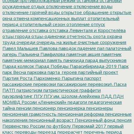
особый противопожарный режим
остановка
остановки
осужденные
отдых
отключение
отключение воды
отключение горячей воды
открытое обращение
открытые
окна
отмена компенсационных выплат
отопительный
период
отопительный сезон
отопление
отпуск
отравление
отставка
отставка Левинталя и Коростелёва
отцы города
отцы-одиночки
отчетность
охота
охрана
труда
очереди
очередь на жилье
очистные сооружения
Павел Малышев
Павлова
паводок
падение
пал
палаточный
лагерь
Палькина
Памфилова
памятная акция
памятник
памятник-мемориал
память
панихида
парад выпускников
Парад колясок
Парад Победы
Парасибириада-2019
Парк
парк Весна
парковка
парта_героев
партийный проект
Партия Роста
Пархоменко
Парыгина
паспорт
пассажирские перевозки
пассажирские перевозки\
Пасха
ПАТП
патриотизм
патриотическое граффити
пауэрлифтинг
ПГУ
ПГУ им. Шолом-Алейхема
ПДД
ПДН
МОМВД России «Ленинский»
педагоги
педагогическая
тайна
пенсии
пенсионер
пенсионерка
пенсионеры
пенсионная грамотность
пенсионная реформа
пенсионные
накопления
пенсионный возраст
Пенсионный фонд
пенсия
Первенство России по футболу
Первомай 2017
первый
класс
переводы
переезд
перерасчет
перечень
период