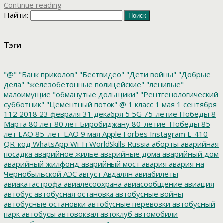
Continue reading
Найти:
Тэги
"@"
"Банк приколов"
"Бествидео"
"Дети войны"
"Добрые
дела"
"железобетонные полицейские"
"ленивые"
малоимущие
"обманутые дольщики"
"Рентгенологический
субботник"
"Цементный поток"
@
1 класс
1 мая
1 сентября
112
2018
23 февраля
31 декабря
5
5G
75-летие Победы
8
Марта
80 лет
80 лет Биробиджану
80_летие_Победы
85
лет ЕАО
85_лет_ЕАО
9 мая
Apple
Forbes
Instagram
L-410
QR-код
WhatsApp
Wi-Fi
WorldSkills Russia
аборты
аварийная
посадка
аварийное жилье
аварийные дома
аварийный дом
аварийный жилфонд
аварийный мост
авария
авария на
Чернобыльской АЭС
август
Авдалян
авиабилеты
авиакатастрофа
авиалесоохрана
авиасообщение
авиация
автобус
автобусная остановка
автобусные войны
автобусные остановки
автобусные перевозки
автобусный
парк
автобусы
автовокзал
автоклуб
автомобили