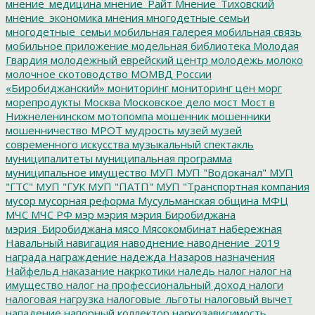
мнение_медицина
мнение_Райт
Мнение_Тиховский
мнение_экономика
мнения
многодетные семьи
многодетные_семьи
мобильная галерея
мобильная связь
мобильное приложение
модельная библиотека
Молодая
Гвардия
молодежный еврейский центр
молодежь
молоко
молочное скотоводство
МОМВД России
«Биробиджанский»
мониторинг
мониторинг цен
морг
морепродукты
Москва
Московское дело
мост
Мост в
Нижнеленинском
мотопомпа
мошенник
мошенники
мошенничество
МРОТ
мудрость
музей
музей
современного искусства
музыкальный спектакль
муниципалитеты
муниципальная программа
муниципальное имущество
МУП
МУП "Водоканал"
МУП
"ГТС"
МУП "ГУК
МУП "ПАТП"
МУП "Транспортная компания
мусор
мусорная реформа
Мусульманская община
МФЦ
МЧС
МЧС РФ
мэр
мэрия
мэрия Биробиджана
мэрия_Биробиджана
мясо
Мясокомбинат
набережная
Навальный
навигация
наводнение
наводнение_2019
награда
награждение
надежда
Назаров
назначения
Найфельд
наказание
накркотики
наледь
налог
налог на
имущество
налог на профессиональный доход
налоги
налоговая нагрузка
налоговые_льготы
налоговый вычет
нападение
напорный коллектор
наркозависимость