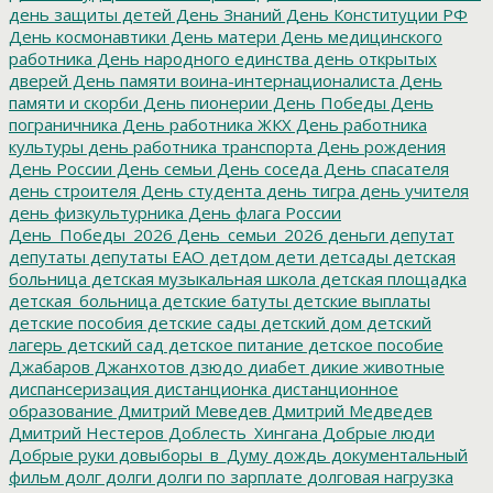
день защиты детей
День Знаний
День Конституции РФ
День космонавтики
День матери
День медицинского
работника
День народного единства
день открытых
дверей
День памяти воина-интернационалиста
День
памяти и скорби
День пионерии
День Победы
День
пограничника
День работника ЖКХ
День работника
культуры
день работника транспорта
День рождения
День России
День семьи
День соседа
День спасателя
день строителя
День студента
день тигра
день учителя
день физкультурника
День флага России
День_Победы_2026
День_семьи_2026
деньги
депутат
депутаты
депутаты ЕАО
детдом
дети
детсады
детская
больница
детская музыкальная школа
детская площадка
детская_больница
детские батуты
детские выплаты
детские пособия
детские сады
детский дом
детский
лагерь
детский сад
детское питание
детское пособие
Джабаров
Джанхотов
дзюдо
диабет
дикие животные
диспансеризация
дистанционка
дистанционное
образование
Дмитрий Меведев
Дмитрий Медведев
Дмитрий Нестеров
Доблесть_Хингана
Добрые люди
Добрые руки
довыборы_в_Думу
дождь
документальный
фильм
долг
долги
долги по зарплате
долговая нагрузка