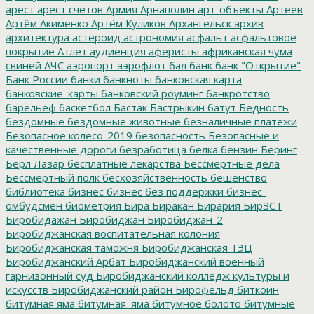
арест
арест счетов
Армия
Арнаполин
арт-объекты
Артеев
Артём Акименко
Артём Куликов
Архангельск
архив
архитектура
астероид
астрономия
асфальт
асфальтовое
покрытие
Атлет
аудиенция
аферисты
африканская чума
свиней
АЧС
аэропорт
аэрофлот
бал
банк
банк "Открытие"
Банк России
банки
банкноты
банковская карта
банковские_карты
банковский роуминг
банкротство
барельеф
баскетбол
Бастак
Бастрыкин
батут
Бедность
бездомные
бездомные животные
безналичные платежи
Безопасное колесо-2019
безопасность
Безопасные и
качественные дороги
безработица
белка
бензин
Беринг
Берл Лазар
бесплатные лекарства
Бессмертные дела
Бессмертный полк
бесхозяйственность
бешенство
библиотека
бизнес
бизнес без поддержки
бизнес-
омбудсмен
биометрия
Бира
Биракан
Бирария
БирЗСТ
Биробидажан
Биробиджан
Биробиджан-2
Биробиджанская воспитательная колония
Биробиджанская таможня
Биробиджанская ТЭЦ
Биробиджанский Арбат
Биробиджанский военный
гарнизонный суд
Биробиджанский колледж культуры и
искусств
Биробиджанский район
Бирофельд
биткоин
битумная яма
битумная_яма
битумное болото
битумные