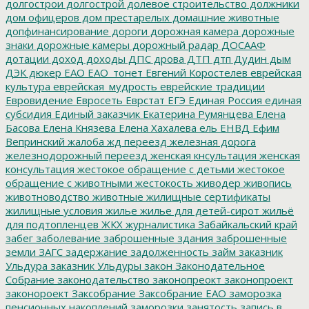
долгострои
долгострой
долевое строительство
должники
дом офицеров
дом престарелых
домашние животные
допфинансирование
дороги
дорожная камера
дорожные
знаки
дорожные камеры
дорожный радар
ДОСААФ
дотации
доход
доходы
ДПС
дрова
ДТП
дтп
Дудин
дым
ДЭК
дюкер
ЕАО
ЕАО_тонет
Евгений Коростелев
еврейская
культура
еврейская_мудрость
еврейские традиции
Евровидение
Евросеть
Еврстат
ЕГЭ
Единая Россия
единая
субсидия
Единый заказчик
Екатерина Румянцева
Елена
Басова
Елена Князева
Елена Хахалева
ель
ЕНВД
Ефим
Вепринский
жалоба
жд переезд
железная дорога
железнодорожный переезд
женская кнсультация
женская
консультация
жестокое обращение с детьми
жестокое
обращение с животными
жестокость
живодер
живопись
животноводство
животные
жилищные сертификаты
жилищные условия
жилье
жилье для детей-сирот
жильё
для подтопленцев
ЖКХ
журналистика
Забайкальский край
забег
заболевание
заброшенные здания
заброшенные
земли
ЗАГС
задержание
задолженность
займ
заказник
Ульдура
заказник Ульдуры
закон
Законодательное
Собрание
законодательство
законопреокт
законопроект
законороект
Заксобрание
Заксобрание ЕАО
заморозка
пенсионных накоплений
заморозки
занятость
запись в