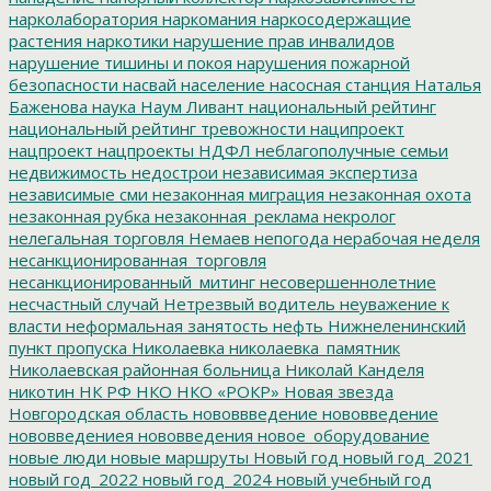
нарколаборатория
наркомания
наркосодержащие
растения
наркотики
нарушение прав инвалидов
нарушение тишины и покоя
нарушения пожарной
безопасности
насвай
население
насосная станция
Наталья
Баженова
наука
Наум Ливант
национальный рейтинг
национальный рейтинг тревожности
наципроект
нацпроект
нацпроекты
НДФЛ
неблагополучные семьи
недвижимость
недострои
независимая экспертиза
независимые сми
незаконная миграция
незаконная охота
незаконная рубка
незаконная_реклама
некролог
нелегальная торговля
Немаев
непогода
нерабочая неделя
несанкционированная_торговля
несанкционированный_митинг
несовершеннолетние
несчастный случай
Нетрезвый водитель
неуважение к
власти
неформальная занятость
нефть
Нижнеленинский
пункт пропуска
Николаевка
николаевка_памятник
Николаевская районная больница
Николай Канделя
никотин
НК РФ
НКО
НКО «РОКР»
Новая звезда
Новгородская область
нововвведение
нововведение
нововведениея
нововведения
новое_оборудование
новые люди
новые маршруты
Новый год
новый год_2021
новый год_2022
новый год_2024
новый учебный год