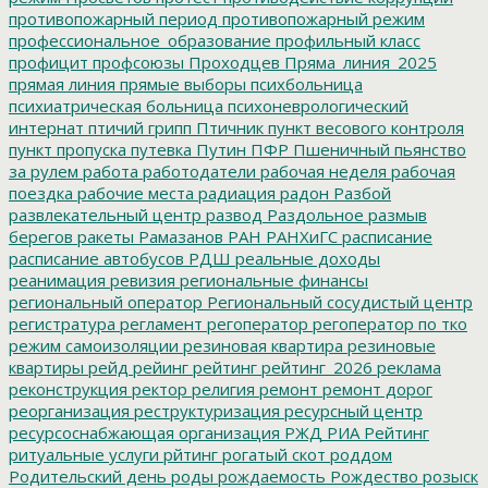
противопожарный период
противопожарный режим
профессиональное_образование
профильный класс
профицит
профсоюзы
Проходцев
Пряма_линия_2025
прямая линия
прямые выборы
психбольница
психиатрическая больница
психоневрологический
интернат
птичий грипп
Птичник
пункт весового контроля
пункт пропуска
путевка
Путин
ПФР
Пшеничный
пьянство
за рулем
работа
работодатели
рабочая неделя
рабочая
поездка
рабочие места
радиация
радон
Разбой
развлекательный центр
развод
Раздольное
размыв
берегов
ракеты
Рамазанов
РАН
РАНХиГС
расписание
расписание автобусов
РДШ
реальные доходы
реанимация
ревизия
региональные финансы
региональный оператор
Региональный сосудистый центр
регистратура
регламент
регоператор
регоператор по тко
режим самоизоляции
резиновая квартира
резиновые
квартиры
рейд
рейинг
рейтинг
рейтинг_2026
реклама
реконструкция
ректор
религия
ремонт
ремонт дорог
реорганизация
реструктуризация
ресурсный центр
ресурсоснабжающая организация
РЖД
РИА Рейтинг
ритуальные услуги
рйтинг
рогатый скот
роддом
Родительский день
роды
рождаемость
Рождество
розыск