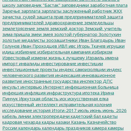
школу
заповедник "Бастак"
заповедники
заработная плата
Заречье
зарплата
зарплаты
заслуженный работник ЖКХ
зачистка_судей
защита прав предпринимателей
защита
предпринимателей
здравоохранение
земледельцы
землетрясение
земля
земский доктор
Земский_учитель
зима пришла
змеи
змея
золотой губернатор
Золотухин
золотые медалисты
зоозащитники
Иван Благодырь
Иван
Голунов
Иван Проходцев
ИВЛ
ивс
Игорь Ткачев
игрушки
идиш
избиение
избирательная кампания
избирком
Известковый
измени жизнь к лучшему
Израиль
имена
импорт
инвалиды
инвестирование
инвестиции
инвестиционные проекты
индекс самоизоляции
индекс
человеческого развития
индексация
инновационное
развитие
иностранные государства
инспектор ДПС
инсульт
интервью
Интернет
инфекционная больница
инфекция
инфляция
инфраструктура
ипотека
Ирина
Пинчук
Иркутская область
иск
искусственная елка
искусственный_интеллект
исправительная колония
исследование
история
Итоги-2017
июль
июнь
июнь_2026
кабель линии электропередачи
кадетский бал
кадеты
кадровая чехарда
кадры
казаки
Казань
Казначейство
России
календарь
календарь праздников
камера
камеры