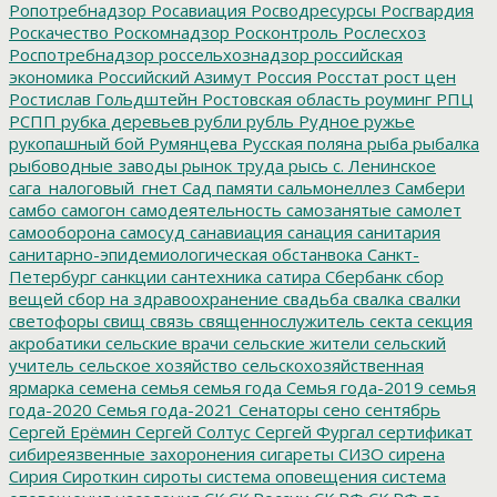
Ропотребнадзор
Росавиация
Росводресурсы
Росгвардия
Роскачество
Роскомнадзор
Росконтроль
Рослесхоз
Роспотребнадзор
россельхознадзор
российская
экономика
Российский Азимут
Россия
Росстат
рост цен
Ростислав Гольдштейн
Ростовская область
роуминг
РПЦ
РСПП
рубка деревьев
рубли
рубль
Рудное
ружье
рукопашный бой
Румянцева
Русская поляна
рыба
рыбалка
рыбоводные заводы
рынок труда
рысь
с. Ленинское
сага_налоговый_гнет
Сад памяти
сальмонеллез
Самбери
самбо
самогон
самодеятельность
самозанятые
самолет
самооборона
самосуд
санавиация
санация
санитария
санитарно-эпидемиологическая обстанвока
Санкт-
Петербург
санкции
сантехника
сатира
Сбербанк
сбор
вещей
сбор на здравоохранение
свадьба
свалка
свалки
светофоры
свищ
связь
священнослужитель
секта
секция
акробатики
сельские врачи
сельские жители
сельский
учитель
сельское хозяйство
сельскохозяйственная
ярмарка
семена
семья
семья года
Семья года-2019
семья
года-2020
Семья года-2021
Сенаторы
сено
сентябрь
Сергей Ерёмин
Сергей Солтус
Сергей Фургал
сертификат
сибиреязвенные захоронения
сигареты
СИЗО
сирена
Сирия
Сироткин
сироты
система оповещения
система