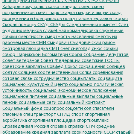
оповещения населения
СК
СК России
СК РФ
СК РФ по
Хабаровскому краю
сказка
скандал
сквер
сквер
пограничников
скейт-парк
скидка
скидки и акции
склад
вооружения и боеприпасов
склад пиломатериалов
скорая
Скорая помощь
СКУД
СКУДы
Следственный комитет
Слет
будущих медиков
служебная командировка
служебные
собаки
смертность
смертность населения
смерть на
рабочем месте
СМИ
Смидович
Смидовичский район
смотровая площадка
СМП
снег
снегопад
снюс
собаки
собор Парижской Богоматери
Собра
Собрание депутатов
Совет ветеранов
Совет Федерации
советские ГОСТы
советские зарплаты
Совфед
Сокол
сокращения
Солнцев
Солтус
Солцнев
соотечественники
Сопка
соревнования
сотовая связь
сотрудничество
соцвыплаты
соцзащита
социально-культурный центр
социально-политическая
устойчивость
социально-экономическое положение
социальное питание
социальные выплаты
социальные
пенсии
социальные сети
социальный контракт
Социальный фонд
соцопрос
соцсети
соя
спасатели
спасение
спецтранспорт
СПИД
спорт
спортивная
акробатика
спортивная площадка
спорткомплекс
Справедливая Россия
справка
справки
СПЧ
среднее
образование
средняя зарплата
срок годности
СССР
старый