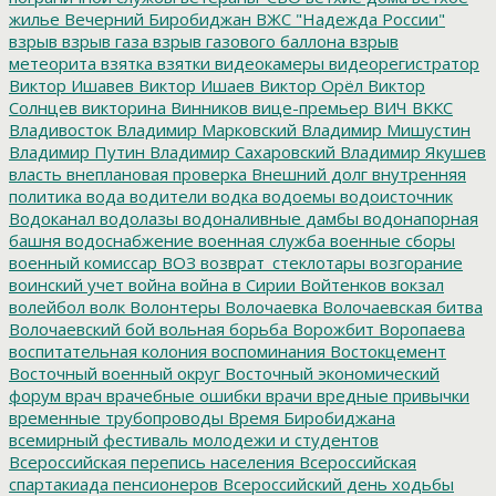
жилье
Вечерний Биробиджан
ВЖС "Надежда России"
взрыв
взрыв газа
взрыв газового баллона
взрыв
метеорита
взятка
взятки
видеокамеры
видеорегистратор
Виктор Ишавев
Виктор Ишаев
Виктор Орёл
Виктор
Солнцев
викторина
Винников
вице-премьер
ВИЧ
ВККС
Владивосток
Владимир Марковский
Владимир Мишустин
Владимир Путин
Владимир Сахаровский
Владимир Якушев
власть
внеплановая проверка
Внешний долг
внутренняя
политика
вода
водители
водка
водоемы
водоисточник
Водоканал
водолазы
водоналивные дамбы
водонапорная
башня
водоснабжение
военная служба
военные сборы
военный комиссар
ВОЗ
возврат_стеклотары
возгорание
воинский учет
война
война в Сирии
Войтенков
вокзал
волейбол
волк
Волонтеры
Волочаевка
Волочаевская битва
Волочаевский бой
вольная борьба
Ворожбит
Воропаева
воспитательная колония
воспоминания
Востокцемент
Восточный военный округ
Восточный экономический
форум
врач
врачебные ошибки
врачи
вредные привычки
временные трубопроводы
Время Биробиджана
всемирный фестиваль молодежи и студентов
Всероссийская перепись населения
Всероссийская
спартакиада пенсионеров
Всероссийский день ходьбы