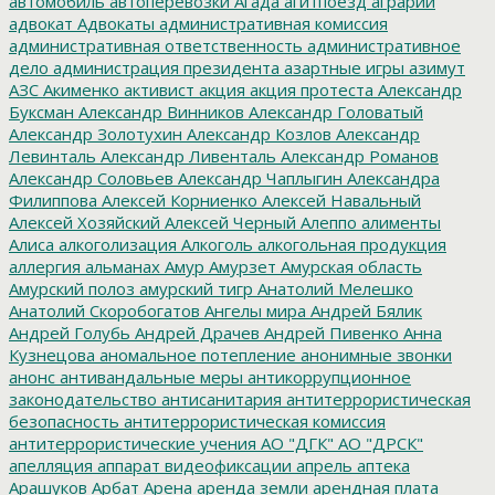
автомобиль
автоперевозки
Агада
агитпоезд
аграрии
адвокат
Адвокаты
административная комиссия
административная ответственность
административное
дело
администрация президента
азартные игры
азимут
АЗС
Акименко
активист
акция
акция протеста
Александр
Буксман
Александр Винников
Александр Головатый
Александр Золотухин
Александр Козлов
Александр
Левинталь
Александр Ливенталь
Александр Романов
Александр Соловьев
Александр Чаплыгин
Александра
Филиппова
Алексей Корниенко
Алексей Навальный
Алексей Хозяйский
Алексей Черный
Алеппо
алименты
Алиса
алкоголизация
Алкоголь
алкогольная продукция
аллергия
альманах
Амур
Амурзет
Амурская область
Амурский полоз
амурский тигр
Анатолий Мелешко
Анатолий Скоробогатов
Ангелы мира
Андрей Бялик
Андрей Голубь
Андрей Драчев
Андрей Пивенко
Анна
Кузнецова
аномальное потепление
анонимные звонки
анонс
антивандальные меры
антикоррупционное
законодательство
антисанитария
антитеррористическая
безопасность
антитеррористическая комиссия
антитеррористические учения
АО "ДГК"
АО "ДРСК"
апелляция
аппарат видеофиксации
апрель
аптека
Арашуков
Арбат
Арена
аренда земли
арендная плата