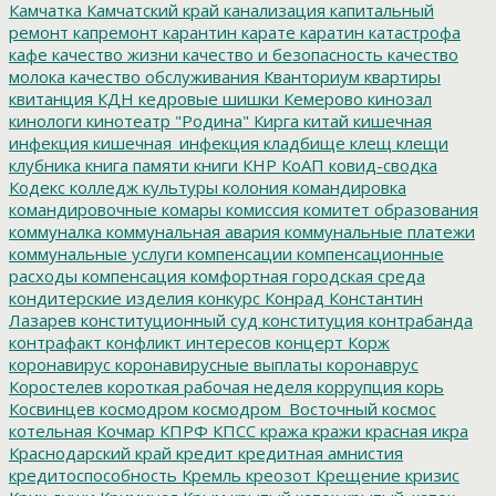
Камчатка
Камчатский край
канализация
капитальный
ремонт
капремонт
карантин
карате
каратин
катастрофа
кафе
качество жизни
качество и безопасность
качество
молока
качество обслуживания
Кванториум
квартиры
квитанция
КДН
кедровые шишки
Кемерово
кинозал
кинологи
кинотеатр "Родина"
Кирга
китай
кишечная
инфекция
кишечная_инфекция
кладбище
клещ
клещи
клубника
книга памяти
книги
КНР
КоАП
ковид-сводка
Кодекс
колледж культуры
колония
командировка
командировочные
комары
комиссия
комитет образования
коммуналка
коммунальная авария
коммунальные платежи
коммунальные услуги
компенсации
компенсационные
расходы
компенсация
комфортная городская среда
кондитерские изделия
конкурс
Конрад
Константин
Лазарев
конституционный суд
конституция
контрабанда
контрафакт
конфликт интересов
концерт
Корж
коронавирус
коронавирусные выплаты
коронаврус
Коростелев
короткая рабочая неделя
коррупция
корь
Косвинцев
космодром
космодром_Восточный
космос
котельная
Кочмар
КПРФ
КПСС
кража
кражи
красная икра
Краснодарский край
кредит
кредитная амнистия
кредитоспособность
Кремль
креозот
Крещение
кризис