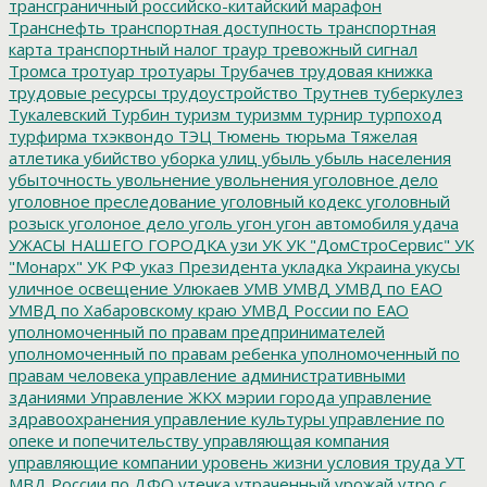
трансграничный российско-китайский марафон
Транснефть
транспортная доступность
транспортная
карта
транспортный налог
траур
тревожный сигнал
Тромса
тротуар
тротуары
Трубачев
трудовая книжка
трудовые ресурсы
трудоустройство
Трутнев
туберкулез
Тукалевский
Турбин
туризм
туризмм
турнир
турпоход
турфирма
тхэквондо
ТЭЦ
Тюмень
тюрьма
Тяжелая
атлетика
убийство
уборка улиц
убыль
убыль населения
убыточность
увольнение
увольнения
уголовное дело
уголовное преследование
уголовный кодекс
уголовный
розыск
уголоное дело
уголь
угон
угон автомобиля
удача
УЖАСЫ НАШЕГО ГОРОДКА
узи
УК
УК "ДомСтроСервис"
УК
"Монарх"
УК РФ
указ Президента
укладка
Украина
укусы
уличное освещение
Улюкаев
УМВ
УМВД
УМВД по ЕАО
УМВД по Хабаровскому краю
УМВД России по ЕАО
уполномоченный по правам предпринимателей
уполномоченный по правам ребенка
уполномоченный по
правам человека
управление административными
зданиями
Управление ЖКХ мэрии города
управление
здравоохранения
управление культуры
управление по
опеке и попечительству
управляющая компания
управляющие компании
уровень жизни
условия труда
УТ
МВД России по ДФО
утечка
утраченный урожай
утро с