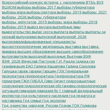
Всероссийский конкурс
встреча_с_населением
ВТБъ
ВУЗ
ВЦИОМ
выборы
выборы 2017
выборы губернатора
выборы мэра
выборы ректора
выборы_2019
выборы_2021
выборы_2026
выборы_губернатора
выборы_депутатов_2019
выборы_мэра
выборы-2018
выборы-2019
вывоз мусора
выгребные ямы
вымогательство
выпас скота
выплата
выплаты
выплаты за
урожай
выпускники
выпускной
выпускной_2026
высококвалифицированные специалисты
высокотехнологичная_медпомощь
выставка
выставка-
ярмарка
высшее образование
высшее самообразование
вытрезвители
выходной
выходные
Вьетнам
ВЭФ
ВЭФ_2026
Вячеслав Пастухов
Г.И. Радде
гадюка
газ
газификация ЕАО
Галина Кашапова
Галина Соколова
Галушка
гараж
гаражи
Гаршин
ГДК
Генеральная
прокуратура
генпрокуратура
Генпрокуратура РФ
гериатрия
ГЖИ
ГИБДД
Гиви
Гигант
гидрозащитные
сооружения
гидрологическая обстановка
гидрологическая
ситуация
гимназия
гимназия № 1
главный федеральный
инспектор
год культурного наследия
год педагога и
наставника
Год семьи
Год экологии
Год_единства_народов_России
Гознак
ГОК
Голикова