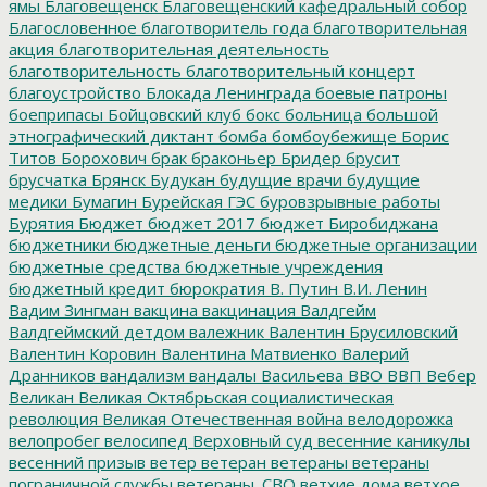
ямы
Благовещенск
Благовещенский кафедральный собор
Благословенное
благотворитель года
благотворительная
акция
благотворительная деятельность
благотворительность
благотворительный концерт
благоустройство
Блокада Ленинграда
боевые патроны
боеприпасы
Бойцовский клуб
бокс
больница
большой
этнографический диктант
бомба
бомбоубежище
Борис
Титов
Борохович
брак
браконьер
Бридер
брусит
брусчатка
Брянск
Будукан
будущие врачи
будущие
медики
Бумагин
Бурейская ГЭС
буровзрывные работы
Бурятия
Бюджет
бюджет 2017
бюджет Биробиджана
бюджетники
бюджетные деньги
бюджетные организации
бюджетные средства
бюджетные учреждения
бюджетный кредит
бюрократия
В. Путин
В.И. Ленин
Вадим Зингман
вакцина
вакцинация
Валдгейм
Валдгеймский детдом
валежник
Валентин Брусиловский
Валентин Коровин
Валентина Матвиенко
Валерий
Дранников
вандализм
вандалы
Васильева
ВВО
ВВП
Вебер
Великан
Великая Октябрьская социалистическая
революция
Великая Отечественная война
велодорожка
велопробег
велосипед
Верховный суд
весенние каникулы
весенний призыв
ветер
ветеран
ветераны
ветераны
пограничной службы
ветераны_СВО
ветхие дома
ветхое