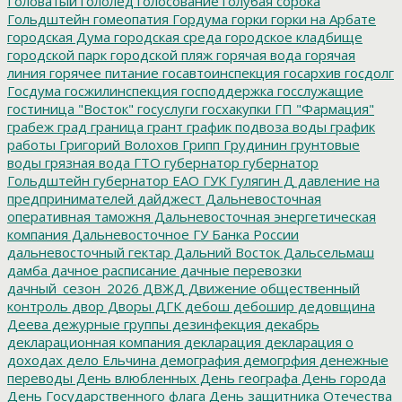
Головатый
гололед
голосование
голубая сорока
Гольдштейн
гомеопатия
Гордума
горки
горки на Арбате
городская Дума
городская среда
городское кладбище
городской парк
городской пляж
горячая вода
горячая
линия
горячее питание
госавтоинспекция
госархив
госдолг
Госдума
госжилинспекция
господдержка
госслужащие
гостиница "Восток"
госуслуги
госхакупки
ГП "Фармация"
грабеж
град
граница
грант
график подвоза воды
график
работы
Григорий Волохов
Грипп
Грудинин
грунтовые
воды
грязная вода
ГТО
губернатор
губернатор
Гольдштейн
губернатор ЕАО
ГУК
Гулягин
Д
давление на
предпринимателей
дайджест
Дальневосточная
оперативная таможня
Дальневосточная энергетическая
компания
Дальневосточное ГУ Банка России
дальневосточный гектар
Дальний Восток
Дальсельмаш
дамба
дачное расписание
дачные перевозки
дачный_сезон_2026
ДВЖД
Движение общественный
контроль
двор
Дворы
ДГК
дебош
дебошир
дедовщина
Деева
дежурные группы
дезинфекция
декабрь
декларационная компания
декларация
декларация о
доходах
дело Ельчина
демография
демогрфия
денежные
переводы
День влюбленных
День географа
День города
День Государственного флага
День защитника Отечества