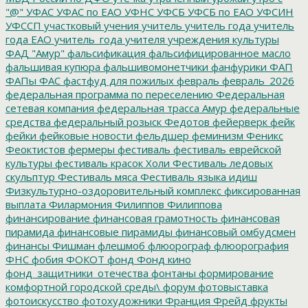
"@"
УФАС
УФАС по ЕАО
УФНС
УФСБ
УФСБ по ЕАО
УФСИН
УФССП
участковый
учения
учитель
учитель года
учитель
года ЕАО
учитель_года
учителя
учреждения культуры
ФАД "Амур"
фальсификация
фальсифицированное масло
фальшивая купюра
фальшивомонетчики
фанфурики
ФАП
ФАПы
ФАС
фастфуд для пожилых
февраль
февраль_2026
федеральная программа по переселению
Федеральная
сетевая компания
федеральная трасса Амур
федеральные
средства
федеральный розыск
Федотов
фейерверк
фейк
фейки
фейковые новости
фельдшер
феминизм
Феникс
Феоктистов
фермеры
фестиваль
фестиваль еврейской
культуры
фестиваль красок Холи
Фестиваль ледовых
скульптур
Фестиваль мяса
Фестиваль языка идиш
Физкультурно-оздоровительный комплекс
фиксированная
выплата
Филармония
Филиппов
Филиппова
финансирование
финансовая грамотность
финансовая
пирамида
финансовые пирамиды
финансовый омбудсмен
финансы
Фишман
флешмоб
флюорограф
флюорография
ФНС
фобия
ФОКОТ
фонд
Фонд кино
фонд_защитники_отечества
фонтаны
формирование
комфортной городской среды\
форум
фотовыставка
фотоискусство
фотохудожники
Франция
Фрейд
фрукты