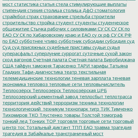
мост
статистика
статья
стела
стимулирующие выплаты
стипендия
стихия
столица
столица ДфО
стоматология
страйкбол
страх
страхование
стрельба
строители
строительство
стройка
студент
студенты
студенческое
общежитие
Стычка рабочих с силовиками
СУ СК
СУ СК по
ЕАО
СУ СК по Хабаровскому краю и ЕАО
су ск рф
СУ СК РФ
по ЕАО
субботнее чтиво
субботник
субсидии
субсидия
суд
Суд
суд присяжных
судебные приставы
судьи
судья
суперасфальт
суперлуние
суррогат
суточные
сухой закон
сход вагонов
Счетная палата
Счетная палата Биробиджана
США
тайфун
таможня
Тарасенко
ТАРИ
тарифы
Татьяна
Гладких
Тафи-диагностика
театр
текстильная
телемедицинские технологии
теневая зарплата
теневая
экономика
тепловоз
тепловые сети
тепловычислитель
Теплоозёрск
Теплоозерск
Теплоозёрская ЦРБ
Теплоозерский цементный завод
теплосбыт
теплотрасса
территория действий
терроризм
техника
технологии
технологический_техникум
технопарк
тигр
ТИК
Тимченко
Тихомиров
ТКО
Тлустенко
товары
Толстой
томограф
тонкий лед
Тонких
ТОР
торговля
торговые сети
торговый
центр
тос
Тотальный диктант
ТПП ЕАО
травма
трагедия
трагедия в Забайкалье
трансграничный мост