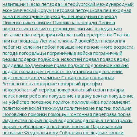
навигации
Песах
петарда
Петербургский международный
экономический форум
Петровка
петрушкова
пешеходная
зона
пешеходные переходы
пешеходный переход
Пивенко
пикет
пикник
Пикник на площади Ленина
пиротехника
письмо в редакцию
письмо_в_редакцию
питание
план мероприятий
платный перекресток
Платон
плитка
площадь Ленина
пляжный волейбол
пневмония
побег из колонии
побои
повышение пенсионного возраста
погода
погорельцы
пограничные войска
пограничный
режим
подарки
подборка_новостей
подвал
подвоз воды
подделка
поддельные права
поджог
подпольное казино
подростковая преступность
подстанция
подтопление
подтопленцы
подъемные
Пожар
пожар
пожарная
безопасность
пожарные
пожарный кроссфит
пожароопасный период
пожароопасный сезон
пожары
поиск
поиск ребенка
покушение на дачу взятки
покушение
на убийство
полезное
полигон
поликлиника
полиомиелит
политехнический техникум
политические партии
полиция
Половинко
помойки
помощь
Понтонная переправа
порча
имущества
порыв
порыв водопровода
порыв теплотрассы
порыв трубопровода
посевная
поселок Партизанский
послание Федеральному Собранию
последние звонки