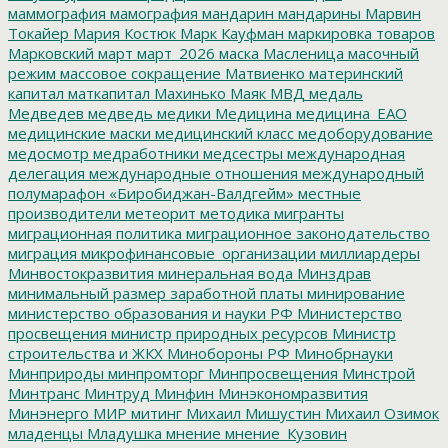
маммография
мамография
мандарин
мандарины
Марвин
Токайер
Мария Костюк
Марк Кауфман
маркировка товаров
Марковский
март
март_2026
маска
Масленица
масочный
режим
массовое сокращение
Матвиенко
материнский
капитал
маткапитал
Махинько
Маяк
МВД
медаль
Медведев
медведь
медики
Медицина
медицина_ЕАО
медицинские маски
медицинский класс
медоборудование
медосмотр
медработники
медсестры
международная
делегация
международные отношения
международный
полумарафон «Биробиджан-Валдгейм»
местные
производители
метеорит
методика
мигранты
миграционная политика
миграционное законодательство
миграция
микрофинансовые_организации
миллиардеры
Минвостокразвития
минеральная вода
Минздрав
минимальный размер заработной платы
минирование
министерство образования и науки РФ
Министерство
просвещения
министр природных ресурсов
Министр
строительства и ЖКХ
Минобороны РФ
Минобрнауки
Минприроды
минпромторг
Минпросвещения
Минстрой
Минтранс
Минтруд
Минфин
Минэкономразвития
Минэнерго
МИР
митинг
Михаил Мишустин
Михаил Озимок
младенцы
Младушка
мнение
мнение_Кузовин