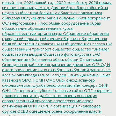
новый_год_2024
новый_год_2025
новый_год_2026
нормы
питания
норовирус
Нотр-Дам
ноябрь
обзор событий за
неделю
Областная больница
областная поликлиника
облздрав
Облученский район
облучье
Облэнергоремонт
Облэнергоремонт Плюс
обман
оборудование
образ
образование
образовательные курсы
образовательные_организации
Обращение
обращения
граждан
обсерватор
обучение
общепит
общественная
баня
общественная палата ЕАО
Общественная палата РФ
общественный транспорт
общество
общество "Знание"
общество инвалидов
Общество фотоискусства ЕАО
объединение
объявления
обыск
обыски
Овчинников
Огородова
ограбление
ограничение движения
ОГЭ
ОДН
ожоги
озеленение
окно
октябрь
Октябрьский район
Олег
Костюк
олимпиада
Ольга Голодец
Ольга Данилина
Ольга
Казанская
ОМОН
ОМП
ОМС
Омск
онкодиспансер
онкологическая служба
онкология
онлайн-концерт
ОНФ
ОНФ "Генеральная уборка"
опасные сайты
ОПГ
операция
должник
оплата труда
Оплот
оползень
оппозиция
оправдательный приговор
опровержение
опрос
оптимизация
ОПФР
ОРВИ
организация пчеловодов
оружие
ОСВВ
освещение
осень
оскорбление власти