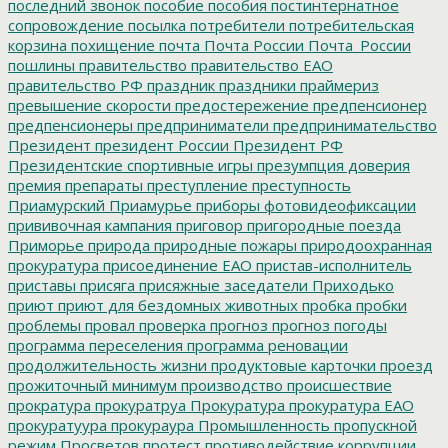
последний звонок
пособие
пособия
постинтернатное
сопровождение
посылка
потребители
потребительская
корзина
похищение
почта
Почта России
Почта_России
пошлины
правительство
правительство ЕАО
правительство РФ
праздник
праздники
праймериз
превышение скорости
предостережение
предпенсионер
предпенсионеры
предприниматели
предпринимательство
Президент
президент России
Президент РФ
Президентские спортивные игры
презумпция доверия
премия
препараты
преступление
преступность
Приамурский
Приамурье
приборы фотовидеофиксации
прививочная кампания
приговор
пригородные поезда
Приморье
природа
природные пожары
природоохранная
прокуратура
присоединение ЕАО
пристав-исполнитель
приставы
присяга
присяжные заседатели
Приходько
приют
приют для бездомных животных
пробка
пробки
проблемы
провал
проверка
прогноз
прогноз погоды
программа переселения
программа реновации
продолжительность жизни
продуктовые карточки
проезд
прожиточный минимум
производство
происшествие
прократура
прокуратруа
Прокуратура
прокуратура ЕАО
прокуратуура
прокураура
Промышленность
пропускной
режим
Просветов
протест
противодействие коррупции