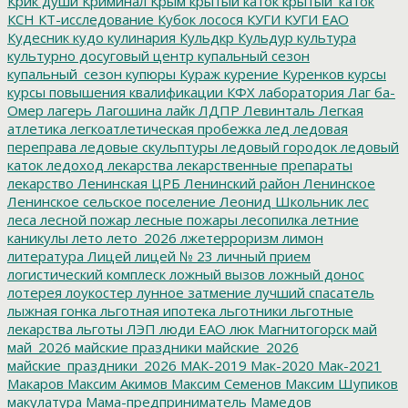
Крик души
Криминал
Крым
крытый каток
крытый_каток
КСН
КТ-исследование
Кубок лосося
КУГИ
КУГИ ЕАО
Кудесник
кудо
кулинария
Кульдкр
Кульдур
культура
культурно досуговый центр
купальный сезон
купальный_сезон
купюры
Кураж
курение
Куренков
курсы
курсы повышения квалификации
КФХ
лаборатория
Лаг ба-
Омер
лагерь
Лагошина
лайк
ЛДПР
Левинталь
Легкая
атлетика
легкоатлетическая пробежка
лед
ледовая
переправа
ледовые скульптуры
ледовый городок
ледовый
каток
ледоход
лекарства
лекарственные препараты
лекарство
Ленинская ЦРБ
Ленинский район
Ленинское
Ленинское сельское поселение
Леонид Школьник
лес
леса
лесной пожар
лесные пожары
лесопилка
летние
каникулы
лето
лето_2026
лжетерроризм
лимон
литература
Лицей
лицей № 23
личный прием
логистический комплеск
ложный вызов
ложный донос
лотерея
лоукостер
лунное затмение
лучший спасатель
лыжная гонка
льготная ипотека
льготники
льготные
лекарства
льготы
ЛЭП
люди ЕАО
люк
Магнитогорск
май
май_2026
майские праздники
майские_2026
майские_праздники_2026
МАК-2019
Мак-2020
Мак-2021
Макаров
Максим Акимов
Максим Семенов
Максим Шупиков
макулатура
Мама-предприниматель
Мамедов