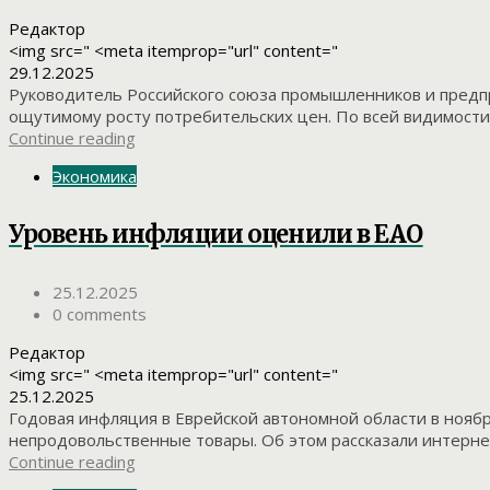
Редактор
<img src=" <meta itemprop="url" content="
29.12.2025
Руководитель Российского союза промышленников и предп
ощутимому росту потребительских цен. По всей видимости,
Continue reading
Экономика
Уровень инфляции оценили в ЕАО
25.12.2025
0 comments
Редактор
<img src=" <meta itemprop="url" content="
25.12.2025
Годовая инфляция в Еврейской автономной области в ноябр
непродовольственные товары. Об этом рассказали интернет
Continue reading