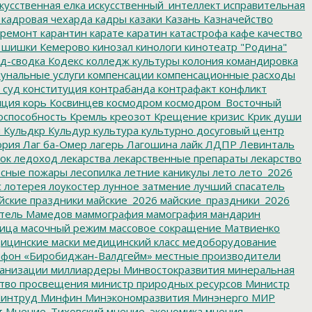
кусственная елка
искусственный_интеллект
исправительная
кадровая чехарда
кадры
казаки
Казань
Казначейство
ремонт
карантин
карате
каратин
катастрофа
кафе
качество
 шишки
Кемерово
кинозал
кинологи
кинотеатр "Родина"
д-сводка
Кодекс
колледж культуры
колония
командировка
унальные услуги
компенсации
компенсационные расходы
 суд
конституция
контрабанда
контрафакт
конфликт
пция
корь
Косвинцев
космодром
космодром_Восточный
оспособность
Кремль
креозот
Крещение
кризис
Крик души
я
Кульдкр
Кульдур
культура
культурно досуговый центр
ория
Лаг ба-Омер
лагерь
Лагошина
лайк
ЛДПР
Левинталь
ок
ледоход
лекарства
лекарственные препараты
лекарство
сные пожары
лесопилка
летние каникулы
лето
лето_2026
с
лотерея
лоукостер
лунное затмение
лучший спасатель
йские праздники
майские_2026
майские_праздники_2026
тель
Мамедов
маммография
мамография
мандарин
ица
масочный режим
массовое сокращение
Матвиенко
ицинские маски
медицинский класс
медоборудование
фон «Биробиджан-Валдгейм»
местные производители
анизации
миллиардеры
Минвостокразвития
минеральная
тво просвещения
министр природных ресурсов
Министр
интруд
Минфин
Минэкономразвития
Минэнерго
МИР
т
Мнение_Тиховский
мнение_экономика
мнения