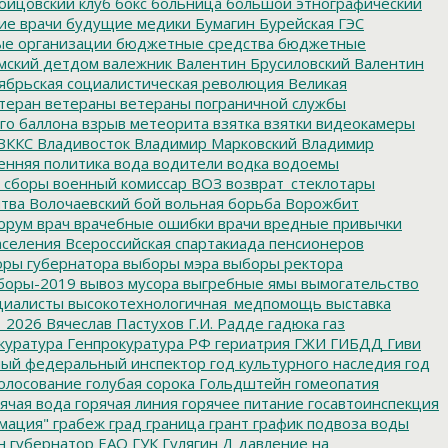
ойцовский клуб
бокс
больница
большой этнографический
е врачи
будущие медики
Бумагин
Бурейская ГЭС
е организации
бюджетные средства
бюджетные
мский детдом
валежник
Валентин Брусиловский
Валентин
ябрьская социалистическая революция
Великая
теран
ветераны
ветераны пограничной службы
го баллона
взрыв метеорита
взятка
взятки
видеокамеры
ВККС
Владивосток
Владимир Марковский
Владимир
енняя политика
вода
водители
водка
водоемы
 сборы
военный комиссар
ВОЗ
возврат_стеклотары
итва
Волочаевский бой
вольная борьба
Ворожбит
орум
врач
врачебные ошибки
врачи
вредные привычки
аселения
Всероссийская спартакиада пенсионеров
ры губернатора
выборы мэра
выборы ректора
боры-2019
вывоз мусора
выгребные ямы
вымогательство
циалисты
высокотехнологичная_медпомощь
выставка
_2026
Вячеслав Пастухов
Г.И. Радде
гадюка
газ
куратура
Генпрокуратура РФ
гериатрия
ГЖИ
ГИБДД
Гиви
ный федеральный инспектор
год культурного наследия
год
олосование
голубая сорока
Гольдштейн
гомеопатия
ячая вода
горячая линия
горячее питание
госавтоинспекция
мация"
грабеж
град
граница
грант
график подвоза воды
н
губернатор ЕАО
ГУК
Гулягин
Д
давление на