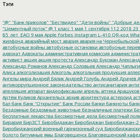
Тэги
"@"
"Банк приколов"
"Бествидео"
"Дети войны"
"Добрые де
"Цементный поток"
@
1 класс
1 мая
1 сентября
112
2018
23 
85_лет_ЕАО
9 мая
Apple
Forbes
Instagram
L-410
QR-код
Wha
жилфонд
аварийный мост
авария
авария на Чернобыльской
автобусные войны
автобусные остановки
автобусные перев
адвокат
Адвокаты
административная комиссия
администрат
активист
акция
акция протеста
Александр Буксман
Александ
Александр Романов
Александр Соловьев
Александр Чаплыг
Алиса
алкоголизация
Алкоголь
алкогольная продукция
аллер
Ангелы мира
Андрей Бялик
Андрей Голубь
Андрей Драчев
А
антикоррупционное законодательство
антисанитария
анти
апелляция
аппарат видеофиксации
апрель
аптека
Арашуков
Артём Куликов
Архангельск
архив
архитектура
астероид
ас
бал
банк
банк "Открытие"
Банк России
банки
банкноты
банк
бездомные
бездомные животные
безналичные платежи
Бе
бесплатные лекарства
Бессмертные дела
Бессмертный пол
Бирария
БирЗСТ
Биробидажан
Биробиджан
Биробиджан-2
Биробиджанский военный гарнизонный суд
Биробиджанский
болото
битумные ямы
Благовещенск
Благовещенский кафе