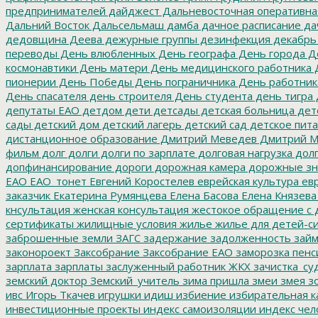
предпринимателей
дайджест
Дальневосточная оперативна
Дальний Восток
Дальсельмаш
дамба
дачное расписание
да
дедовщина
Деева
дежурные группы
дезинфекция
декабрь
переводы
День влюбленных
День географа
День города
Де
космонавтики
День матери
День медицинского работника
Д
пионерии
День Победы
День пограничника
День работник
День спасателя
день строителя
День студента
день тигра
депутаты ЕАО
детдом
дети
детсады
детская больница
дет
сады
детский дом
детский лагерь
детский сад
детское пит
дистанционное образование
Дмитрий Меведев
Дмитрий М
фильм
долг
долги
долги по зарплате
долговая нагрузка
долг
допфинансирование
дороги
дорожная камера
дорожные зн
ЕАО
ЕАО_тонет
Евгений Коростелев
еврейская культура
евр
заказчик
Екатерина Румянцева
Елена Басова
Елена Князева
кнсультация
женская консультация
жестокое обращение с 
сертификаты
жилищные условия
жилье
жилье для детей-с
заброшенные земли
ЗАГС
задержание
задолженность
зай
законороект
Заксобрание
Заксобрание ЕАО
заморозка пенс
зарплата
зарплаты
заслуженный работник ЖКХ
зачистка_су
земский доктор
Земский_учитель
зима пришла
змеи
змея
зо
ивс
Игорь Ткачев
игрушки
идиш
избиение
избирательная к
инвестиционные проекты
индекс самоизоляции
индекс чел