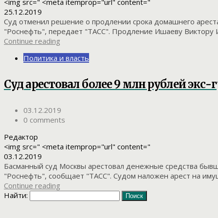
<img src=" <meta itemprop="url" content="
25.12.2019
Суд отменил решение о продлении срока домашнего арест
"Роснефть", передает "ТАСС". Продление Ишаеву Виктору И
Continue reading
Политика и власть
Суд арестовал более 9 млн рублей экс
03.12.2019
0 comments
Редактор
<img src=" <meta itemprop="url" content="
03.12.2019
Басманный суд Москвы арестовал денежные средства бывш
"Роснефть", сообщает "ТАСС". Судом наложен арест на имуще
Continue reading
Найти: