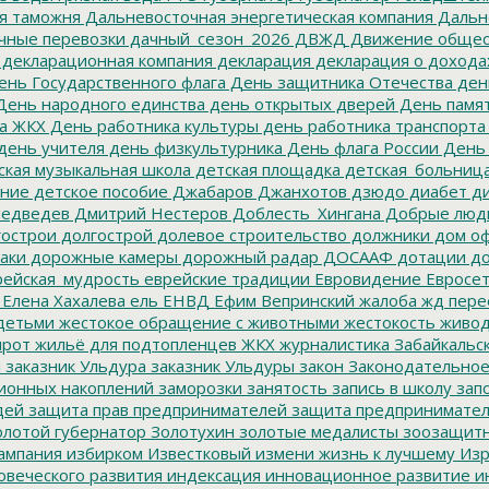
я таможня
Дальневосточная энергетическая компания
Дальне
чные перевозки
дачный_сезон_2026
ДВЖД
Движение общес
декларационная компания
декларация
декларация о дохода
нь Государственного флага
День защитника Отечества
ден
ень народного единства
день открытых дверей
День памят
а ЖКХ
День работника культуры
день работника транспорта
день учителя
день физкультурника
День флага России
День
ская музыкальная школа
детская площадка
детская_больниц
ание
детское пособие
Джабаров
Джанхотов
дзюдо
диабет
ди
едведев
Дмитрий Нестеров
Доблесть_Хингана
Добрые люд
острои
долгострой
долевое строительство
должники
дом о
аки
дорожные камеры
дорожный радар
ДОСААФ
дотации
до
ейская_мудрость
еврейские традиции
Евровидение
Евросе
Елена Хахалева
ель
ЕНВД
Ефим Вепринский
жалоба
жд пере
детьми
жестокое обращение с животными
жестокость
живо
ирот
жильё для подтопленцев
ЖКХ
журналистика
Забайкальск
м
заказник Ульдура
заказник Ульдуры
закон
Законодательное
ионных накоплений
заморозки
занятость
запись в школу
запо
дей
защита прав предпринимателей
защита предпринимате
лотой губернатор
Золотухин
золотые медалисты
зоозащит
ампания
избирком
Известковый
измени жизнь к лучшему
Изр
овеческого развития
индексация
инновационное развитие
ин