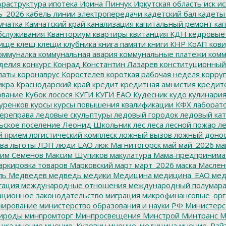
раструктура
ипотека
Ирина Пинчук
Иркутская область
иск
ис
ь_2026
кабель линии электропередачи
кадетский бал
кадеты
мчатка
Камчатский край
канализация
капитальный ремонт
кап
бслуживания
Кванториум
квартиры
квитанция
КДН
кедровые
ище
клещ
клещи
клубника
книга памяти
книги
КНР
КоАП
кови
оммуналка
коммунальная авария
коммунальные платежи
комм
делия
конкурс
Конрад
Константин Лазарев
конституционный
латы
коронаврус
Коростелев
короткая рабочая неделя
корру
икра
Краснодарский край
кредит
кредитная амнистия
кредит
ование
Кубок лосося
КУГИ
КУГИ ЕАО
Кудесник
кудо
кулинари
уренков
курсы
курсы повышения квалификации
КФХ
лаборат
ереправа
ледовые скульптуры
ледовый городок
ледовый кат
ьское поселение
Леонид Школьник
лес
леса
лесной пожар
ле
й прием
логистический комплеск
ложный вызов
ложный доно
ва
льготы
ЛЭП
люди ЕАО
люк
Магнитогорск
май
май_2026
ма
им Семенов
Максим Шупиков
макулатура
Мама-предпринима
ркировка товаров
Марковский
март
март_2026
маска
Маслен
ль
Медведев
медведь
медики
Медицина
медицина_ЕАО
мед
гация
международные отношения
международный полумара
ционное законодательство
миграция
микрофинансовые_орг
ирование
министерство образования и науки РФ
Министерс
ироды
минпромторг
Минпросвещения
Минстрой
Минтранс
М
шка
мнение
мнение_Кузовин
мнение_медицина
мнение_Рай