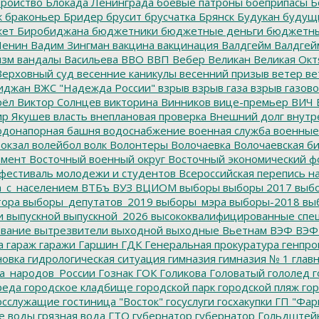
тройство
Блокада Ленинграда
боевые патроны
боеприпасы
Б
к
браконьер
Бридер
брусит
брусчатка
Брянск
Будукан
будущи
ет Биробиджана
бюджетники
бюджетные деньги
бюджетны
Ленин
Вадим Зингман
вакцина
вакцинация
Валдгейм
Валдгей
изм
вандалы
Васильева
ВВО
ВВП
Вебер
Великан
Великая Окт
ерховный суд
весенние каникулы
весенний призыв
ветер
ве
иджан
ВЖС "Надежда России"
взрыв
взрыв газа
взрыв газово
рёл
Виктор Солнцев
викторина
Винников
вице-премьер
ВИЧ
р Якушев
власть
внеплановая проверка
Внешний долг
внутр
донапорная башня
водоснабжение
военная служба
военные
окзал
волейбол
волк
Волонтеры
Волочаевка
Волочаевская б
емент
Восточный военный округ
Восточный экономический ф
фестиваль молодежи и студентов
Всероссийская перепись н
а_с_населением
ВТБъ
ВУЗ
ВЦИОМ
выборы
выборы 2017
выбо
тора
выборы_депутатов_2019
выборы_мэра
выборы-2018
вы
и
выпускной
выпускной_2026
высококвалифицированные спе
вание
вытрезвители
выходной
выходные
Вьетнам
ВЭФ
ВЭФ
а
гараж
гаражи
Гаршин
ГДК
Генеральная прокуратура
генпро
новка
гидрологическая ситуация
гимназия
гимназия № 1
глав
а_народов_России
Гознак
ГОК
Голикова
Головатый
гололед
г
реда
городское кладбище
городской парк
городской пляж
гор
осслужащие
гостиница "Восток"
госуслуги
госхакупки
ГП "Фар
е воды
грязная вода
ГТО
губернатор
губернатор Гольдштей