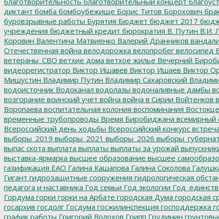
благотворительность
благотворительный концерт
благоус
диктант
бомба
бомбоубежище
Борис Титов
Борохович
бра
буровзрывные работы
Бурятия
Бюджет
бюджет 2017
бюдж
учреждения
бюджетный кредит
бюрократия
В. Путин
В.И. 
Коровин
Валентина Матвиенко
Валерий Дранников
вандал
Отечественная война
велодорожка
велопробег
велосипед
В
ветераны_СВО
ветхие дома
ветхое жилье
Вечерний Бироб
видеорегистратор
Виктор Ишавев
Виктор Ишаев
Виктор О
Мишустин
Владимир Путин
Владимир Сахаровский
Владими
водоисточник
Водоканал
водолазы
водоналивные дамбы
во
возгорание
воинский учет
война
война в Сирии
Войтенков
в
Воропаева
воспитательная колония
воспоминания
Востокц
временные трубопроводы
Время Биробиджана
всемирный 
Всероссийский день ходьбы
Всероссийский конкурс
встреч
выборы_2019
выборы_2021
выборы_2026
выборы_губерна
выпас скота
выплата
выплаты
выплаты за урожай
выпускник
выставка-ярмарка
высшее образование
высшее самообразо
газификация ЕАО
Галина Кашапова
Галина Соколова
Галушк
Гигант
гидрозащитные сооружения
гидрологическая обста
педагога и наставника
Год семьи
Год экологии
Год_единств
Гордума
горки
горки на Арбате
городская Дума
городская с
госархив
госдолг
Госдума
госжилинспекция
господдержка
г
график работы
Григорий Волохов
Грипп
Грудинин
грунтовы