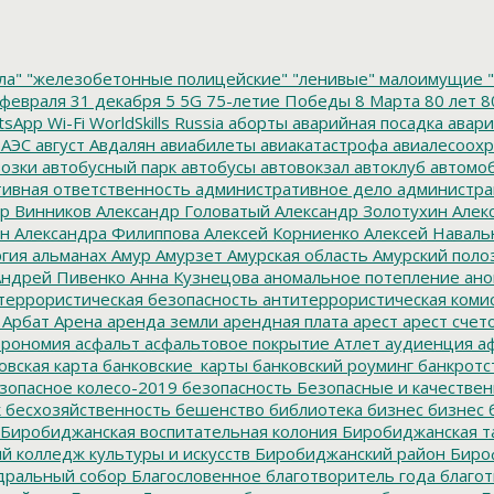
ла"
"железобетонные полицейские"
"ленивые" малоимущие
"
февраля
31 декабря
5
5G
75-летие Победы
8 Марта
80 лет
8
tsApp
Wi-Fi
WorldSkills Russia
аборты
аварийная посадка
авари
 АЭС
август
Авдалян
авиабилеты
авиакатастрофа
авиалесоохр
озки
автобусный парк
автобусы
автовокзал
автоклуб
автомо
ивная ответственность
административное дело
администра
р Винников
Александр Головатый
Александр Золотухин
Алек
ин
Александра Филиппова
Алексей Корниенко
Алексей Наваль
гия
альманах
Амур
Амурзет
Амурская область
Амурский поло
ндрей Пивенко
Анна Кузнецова
аномальное потепление
ано
террористическая безопасность
антитеррористическая коми
Арбат
Арена
аренда земли
арендная плата
арест
арест счет
трономия
асфальт
асфальтовое покрытие
Атлет
аудиенция
аф
овская карта
банковские_карты
банковский роуминг
банкротс
зопасное колесо-2019
безопасность
Безопасные и качестве
к
бесхозяйственность
бешенство
библиотека
бизнес
бизнес 
Биробиджанская воспитательная колония
Биробиджанская т
 колледж культуры и искусств
Биробиджанский район
Биро
дральный собор
Благословенное
благотворитель года
благот