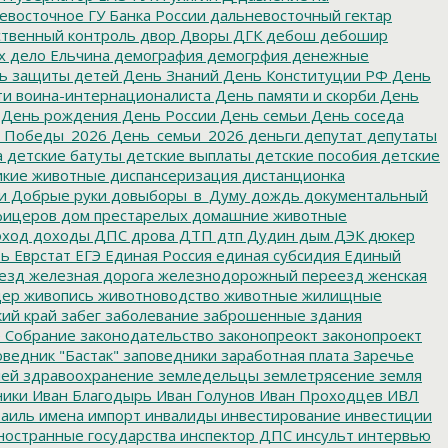
восточное ГУ Банка России
дальневосточный гектар
твенный контроль
двор
Дворы
ДГК
дебош
дебошир
х
дело Ельчина
демография
демогрфия
денежные
ь защиты детей
День Знаний
День Конституции РФ
День
и воина-интернационалиста
День памяти и скорби
День
День рождения
День России
День семьи
День соседа
_Победы_2026
День_семьи_2026
деньги
депутат
депутаты
а
детские батуты
детские выплаты
детские пособия
детские
кие животные
диспансеризация
дистанционка
и
Добрые руки
довыборы_в_Думу
дождь
документальный
фицеров
дом престарелых
домашние животные
ход
доходы
ДПС
дрова
ДТП
дтп
Дудин
дым
ДЭК
дюкер
ть
Еврстат
ЕГЭ
Единая Россия
единая субсидия
Единый
езд
железная дорога
железнодорожный переезд
женская
дер
живопись
животноводство
животные
жилищные
ий край
забег
заболевание
заброшенные здания
 Собрание
законодательство
законопреокт
законопроект
ведник "Бастак"
заповедники
заработная плата
Заречье
лей
здравоохранение
земледельцы
землетрясение
земля
ники
Иван Благодырь
Иван Голунов
Иван Проходцев
ИВЛ
аиль
имена
импорт
инвалиды
инвестирование
инвестиции
остранные государства
инспектор ДПС
инсульт
интервью