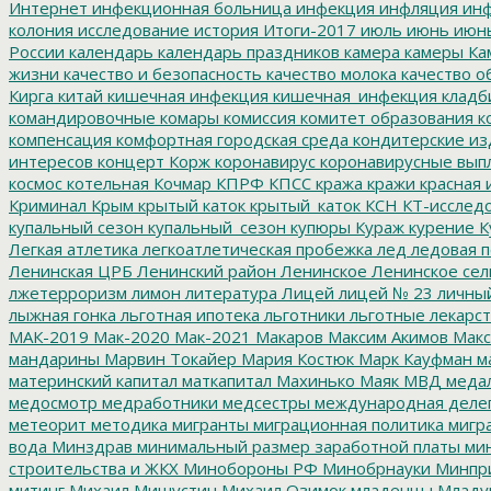
Интернет
инфекционная больница
инфекция
инфляция
инф
колония
исследование
история
Итоги-2017
июль
июнь
июн
России
календарь
календарь праздников
камера
камеры
Ка
жизни
качество и безопасность
качество молока
качество о
Кирга
китай
кишечная инфекция
кишечная_инфекция
кладб
командировочные
комары
комиссия
комитет образования
к
компенсация
комфортная городская среда
кондитерские из
интересов
концерт
Корж
коронавирус
коронавирусные вып
космос
котельная
Кочмар
КПРФ
КПСС
кража
кражи
красная 
Криминал
Крым
крытый каток
крытый_каток
КСН
КТ-исслед
купальный сезон
купальный_сезон
купюры
Кураж
курение
К
Легкая атлетика
легкоатлетическая пробежка
лед
ледовая п
Ленинская ЦРБ
Ленинский район
Ленинское
Ленинское сел
лжетерроризм
лимон
литература
Лицей
лицей № 23
личны
лыжная гонка
льготная ипотека
льготники
льготные лекарст
МАК-2019
Мак-2020
Мак-2021
Макаров
Максим Акимов
Макс
мандарины
Марвин Токайер
Мария Костюк
Марк Кауфман
ма
материнский капитал
маткапитал
Махинько
Маяк
МВД
меда
медосмотр
медработники
медсестры
международная деле
метеорит
методика
мигранты
миграционная политика
мигра
вода
Минздрав
минимальный размер заработной платы
мин
строительства и ЖКХ
Минобороны РФ
Минобрнауки
Минпр
митинг
Михаил Мишустин
Михаил Озимок
младенцы
Младу