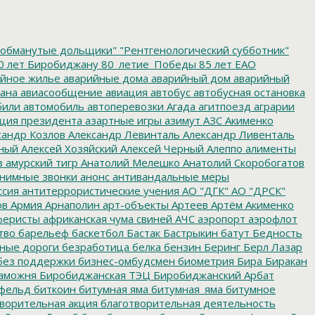
обманутые дольщики"
"Рентгенологический субботник"
0 лет Биробиджану
80_летие_Победы
85 лет ЕАО
йное жилье
аварийные дома
аварийный дом
аварийный
ана
авиасообщение
авиация
автобус
автобусная остановка
били
автомобиль
автоперевозки
Агада
агитпоезд
аграрии
ция президента
азартные игры
азимут
АЗС
Акименко
сандр Козлов
Александр Левинталь
Александр Ливенталь
ный
Алексей Хозяйский
Алексей Черный
Алеппо
алименты
з
амурский тигр
Анатолий Мелешко
Анатолий Скоробогатов
нимные звонки
анонс
антивандальные меры
ссия
антитеррористические учения
АО "ДГК"
АО "ДРСК"
ов
Армия
Арнаполин
арт-объекты
Артеев
Артём Акименко
еристы
африканская чума свиней
АЧС
аэропорт
аэрофлот
тво
барельеф
баскетбол
Бастак
Бастрыкин
батут
Бедность
нные дороги
безработица
белка
бензин
Беринг
Берл Лазар
без поддержки
бизнес-омбудсмен
биометрия
Бира
Биракан
аможня
Биробиджанская ТЭЦ
Биробиджанский Арбат
фельд
биткоин
битумная яма
битумная_яма
битумное
ворительная акция
благотворительная деятельность