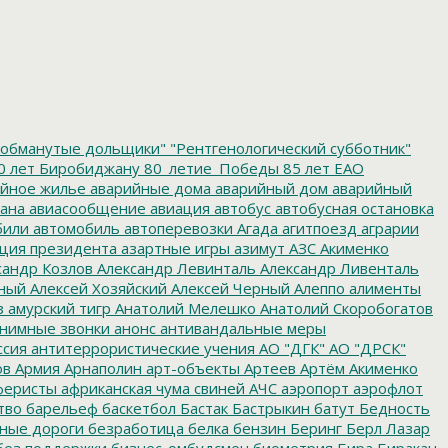
обманутые дольщики"
"Рентгенологический субботник"
0 лет Биробиджану
80_летие_Победы
85 лет ЕАО
йное жилье
аварийные дома
аварийный дом
аварийный
ана
авиасообщение
авиация
автобус
автобусная остановка
били
автомобиль
автоперевозки
Агада
агитпоезд
аграрии
ция президента
азартные игры
азимут
АЗС
Акименко
сандр Козлов
Александр Левинталь
Александр Ливенталь
ный
Алексей Хозяйский
Алексей Черный
Алеппо
алименты
з
амурский тигр
Анатолий Мелешко
Анатолий Скоробогатов
нимные звонки
анонс
антивандальные меры
ссия
антитеррористические учения
АО "ДГК"
АО "ДРСК"
ов
Армия
Арнаполин
арт-объекты
Артеев
Артём Акименко
еристы
африканская чума свиней
АЧС
аэропорт
аэрофлот
тво
барельеф
баскетбол
Бастак
Бастрыкин
батут
Бедность
нные дороги
безработица
белка
бензин
Беринг
Берл Лазар