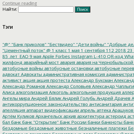
Continue reading
Найти:
Тэги
"@"
"Банк приколов"
"Бествидео"
"Дети войны"
"Добрые де
"Цементный поток"
@
1 класс
1 мая
1 сентября
112
2018
23 
85_лет_ЕАО
9 мая
Apple
Forbes
Instagram
L-410
QR-код
Wha
жилфонд
аварийный мост
авария
авария на Чернобыльской
автобусные войны
автобусные остановки
автобусные перев
адвокат
Адвокаты
административная комиссия
администрат
активист
акция
акция протеста
Александр Буксман
Александ
Александр Романов
Александр Соловьев
Александр Чаплыг
Алиса
алкоголизация
Алкоголь
алкогольная продукция
аллер
Ангелы мира
Андрей Бялик
Андрей Голубь
Андрей Драчев
А
антикоррупционное законодательство
антисанитария
анти
апелляция
аппарат видеофиксации
апрель
аптека
Арашуков
Артём Куликов
Архангельск
архив
архитектура
астероид
ас
бал
банк
банк "Открытие"
Банк России
банки
банкноты
банк
бездомные
бездомные животные
безналичные платежи
Бе