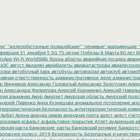
ла"
"железобетонные полицейские"
"ленивые" малоимущие
"
февраля
31 декабря
5
5G
75-летие Победы
8 Марта
80 лет
8
tsApp
Wi-Fi
WorldSkills Russia
аборты
аварийная посадка
авари
 АЭС
август
Авдалян
авиабилеты
авиакатастрофа
авиалесоохр
озки
автобусный парк
автобусы
автовокзал
автоклуб
автомо
ивная ответственность
административное дело
администра
р Винников
Александр Головатый
Александр Золотухин
Алек
ин
Александра Филиппова
Алексей Корниенко
Алексей Наваль
гия
альманах
Амур
Амурзет
Амурская область
Амурский поло
ндрей Пивенко
Анна Кузнецова
аномальное потепление
ано
террористическая безопасность
антитеррористическая коми
Арбат
Арена
аренда земли
арендная плата
арест
арест счет
трономия
асфальт
асфальтовое покрытие
Атлет
аудиенция
аф
овская карта
банковские_карты
банковский роуминг
банкротс
зопасное колесо-2019
безопасность
Безопасные и качестве