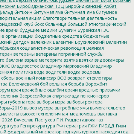
без поддержки
бизнес-омбудсмен
биометрия
Бира
Биракан
аможня
Биробиджанская ТЭЦ
Биробиджанский Арбат
фельд
биткоин
битумная яма
битумная_яма
битумное
ворительная акция
благотворительная деятельность
ойцовский клуб
бокс
больница
большой этнографический
е врачи
будущие медики
Бумагин
Бурейская ГЭС
е организации
бюджетные средства
бюджетные
мский детдом
валежник
Валентин Брусиловский
Валентин
ябрьская социалистическая революция
Великая
теран
ветераны
ветераны пограничной службы
го баллона
взрыв метеорита
взятка
взятки
видеокамеры
ВККС
Владивосток
Владимир Марковский
Владимир
енняя политика
вода
водители
водка
водоемы
 сборы
военный комиссар
ВОЗ
возврат_стеклотары
итва
Волочаевский бой
вольная борьба
Ворожбит
орум
врач
врачебные ошибки
врачи
вредные привычки
аселения
Всероссийская спартакиада пенсионеров
ры губернатора
выборы мэра
выборы ректора
боры-2019
вывоз мусора
выгребные ямы
вымогательство
циалисты
высокотехнологичная_медпомощь
выставка
_2026
Вячеслав Пастухов
Г.И. Радде
гадюка
газ
куратура
Генпрокуратура РФ
гериатрия
ГЖИ
ГИБДД
Гиви
ный федеральный инспектор
год культурного наследия
год