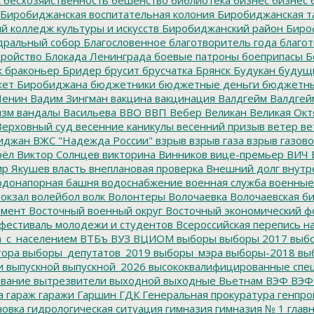
к
бесхозяйственность
бешенство
библиотека
бизнес
бизнес 
Биробиджанская воспитательная колония
Биробиджанская т
 колледж культуры и искусств
Биробиджанский район
Биро
дральный собор
Благословенное
благотворитель года
благот
тройство
Блокада Ленинграда
боевые патроны
боеприпасы
Б
к
браконьер
Бридер
брусит
брусчатка
Брянск
Будукан
будущи
ет Биробиджана
бюджетники
бюджетные деньги
бюджетны
Ленин
Вадим Зингман
вакцина
вакцинация
Валдгейм
Валдгей
изм
вандалы
Васильева
ВВО
ВВП
Вебер
Великан
Великая Окт
ерховный суд
весенние каникулы
весенний призыв
ветер
ве
иджан
ВЖС "Надежда России"
взрыв
взрыв газа
взрыв газово
рёл
Виктор Солнцев
викторина
Винников
вице-премьер
ВИЧ
р Якушев
власть
внеплановая проверка
Внешний долг
внутр
донапорная башня
водоснабжение
военная служба
военные
окзал
волейбол
волк
Волонтеры
Волочаевка
Волочаевская б
емент
Восточный военный округ
Восточный экономический ф
фестиваль молодежи и студентов
Всероссийская перепись н
а_с_населением
ВТБъ
ВУЗ
ВЦИОМ
выборы
выборы 2017
выбо
тора
выборы_депутатов_2019
выборы_мэра
выборы-2018
вы
и
выпускной
выпускной_2026
высококвалифицированные спе
вание
вытрезвители
выходной
выходные
Вьетнам
ВЭФ
ВЭФ
а
гараж
гаражи
Гаршин
ГДК
Генеральная прокуратура
генпро
новка
гидрологическая ситуация
гимназия
гимназия № 1
глав