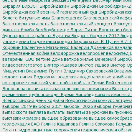
бесплатные лекарства
Бессмертные дела
Бессмертный пол
Бирария
БирЗСТ
Биробидажан
Биробиджан
Биробиджан-2
Биробиджанский военный гарнизонный суд
Биробиджанский
болото
битумные ямы
Благовещенск
Благовещенский кафе
благотворительность
благотворительный концерт
благоус
диктант
бомба
бомбоубежище
Борис Титов
Борохович
бра
буровзрывные работы
Бурятия
Бюджет
бюджет 2017
бюдж
учреждения
бюджетный кредит
бюрократия
В. Путин
В.И. 
Коровин
Валентина Матвиенко
Валерий Дранников
вандал
Отечественная война
велодорожка
велопробег
велосипед
В
ветераны_СВО
ветхие дома
ветхое жилье
Вечерний Бироб
видеорегистратор
Виктор Ишавев
Виктор Ишаев
Виктор О
Мишустин
Владимир Путин
Владимир Сахаровский
Владими
водоисточник
Водоканал
водолазы
водоналивные дамбы
во
возгорание
воинский учет
война
война в Сирии
Войтенков
в
Воропаева
воспитательная колония
воспоминания
Востокц
временные трубопроводы
Время Биробиджана
всемирный 
Всероссийский день ходьбы
Всероссийский конкурс
встреч
выборы_2019
выборы_2021
выборы_2026
выборы_губерна
выпас скота
выплата
выплаты
выплаты за урожай
выпускник
выставка-ярмарка
высшее образование
высшее самообразо
газификация ЕАО
Галина Кашапова
Галина Соколова
Галушк
Гигант
гидрозащитные сооружения
гидрологическая обста