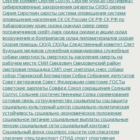
Сергей Ерёмин
Сергей Солтус
Сергей Фургал
сертификат
сибиреязвенные захоронения
сигареты
СИЗО
сирена
Сирия
Сироткин
сироты
система оповещения
система
оповещения населения
СК
СК России
СК РФ
СК РФ по
Хабаровскому краю
сказка
скандал
сквер
сквер
пограничников
скейт-парк
скидка
скидки и акции
склад
вооружения и боеприпасов
склад пиломатериалов
скорая
Скорая помощь
СКУД
СКУДы
Следственный комитет
Слет
будущих медиков
служебная командировка
служебные
собаки
смертность
смертность населения
смерть на
рабочем месте
СМИ
Смидович
Смидовичский район
смотровая площадка
СМП
снег
снегопад
снюс
собаки
собор Парижской Богоматери
Собра
Собрание депутатов
Совет ветеранов
Совет Федерации
советские ГОСТы
советские зарплаты
Совфед
Сокол
сокращения
Солнцев
Солтус
Солцнев
соотечественники
Сопка
соревнования
сотовая связь
сотрудничество
соцвыплаты
соцзащита
социально-культурный центр
социально-политическая
устойчивость
социально-экономическое положение
социальное питание
социальные выплаты
социальные
пенсии
социальные сети
социальный контракт
Социальный фонд
соцопрос
соцсети
соя
спасатели
спасение
спецтранспорт
СПИД
спорт
спортивная