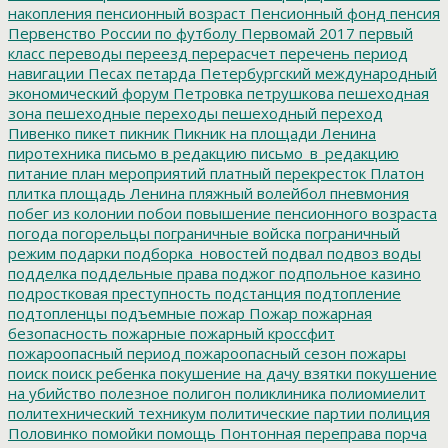
накопления
пенсионный возраст
Пенсионный фонд
пенсия
Первенство России по футболу
Первомай 2017
первый
класс
переводы
переезд
перерасчет
перечень
период
навигации
Песах
петарда
Петербургский международный
экономический форум
Петровка
петрушкова
пешеходная
зона
пешеходные переходы
пешеходный переход
Пивенко
пикет
пикник
Пикник на площади Ленина
пиротехника
письмо в редакцию
письмо_в_редакцию
питание
план мероприятий
платный перекресток
Платон
плитка
площадь Ленина
пляжный волейбол
пневмония
побег из колонии
побои
повышение пенсионного возраста
погода
погорельцы
пограничные войска
пограничный
режим
подарки
подборка_новостей
подвал
подвоз воды
подделка
поддельные права
поджог
подпольное казино
подростковая преступность
подстанция
подтопление
подтопленцы
подъемные
пожар
Пожар
пожарная
безопасность
пожарные
пожарный кроссфит
пожароопасный период
пожароопасный сезон
пожары
поиск
поиск ребенка
покушение на дачу взятки
покушение
на убийство
полезное
полигон
поликлиника
полиомиелит
политехнический техникум
политические партии
полиция
Половинко
помойки
помощь
Понтонная переправа
порча