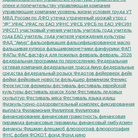
опеке и попечительству
управляющая компания
управляющие компании
уровень жизни
условия труда
УТ
МВД России по ДФО
утечка
утраченный урожай
утро с
"@"
УФАС
УФАС по ЕАО
УФНС
УФСБ
УФСБ по ЕАО
УФСИН
УФССП
участковый
учения
учитель
учитель года
учитель
года ЕАО
учитель_года
учителя
учреждения культуры
ФАД "Амур"
фальсификация
фальсифицированное масло
фальшивая купюра
фальшивомонетчики
фанфурики
ФАП
ФАПы
ФАС
фастфуд для пожилых
февраль
февраль_2026
федеральная программа по переселению
Федеральная
сетевая компания
федеральная трасса Амур
федеральные
средства
федеральный розыск
Федотов
фейерверк
фейк
фейки
фейковые новости
фельдшер
феминизм
Феникс
Феоктистов
фермеры
фестиваль
фестиваль еврейской
культуры
фестиваль красок Холи
Фестиваль ледовых
скульптур
Фестиваль мяса
Фестиваль языка идиш
Физкультурно-оздоровительный комплекс
фиксированная
выплата
Филармония
Филиппов
Филиппова
финансирование
финансовая грамотность
финансовая
пирамида
финансовые пирамиды
финансовый омбудсмен
финансы
Фишман
флешмоб
флюорограф
флюорография
ФНС
фобия
ФОКОТ
фонд
Фонд кино