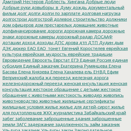
Дмитрий Нестеров
Доблесть_Хингана
Добрые люди
Добрые руки
довыборы_в_Думу
дождь
документальный
фильм
долг
долги
долги по зарплате
долговая нагрузка
долгострои
долгострой
долевое строительство
должники
дом офицеров
дом престарелых
домашние животные
допфинансирование
дороги
дорожная камера
дорожные
знаки
дорожные камеры
дорожный радар
ДОСААФ
дотации
доход
доходы
ДПС
дрова
дтп
ДТП
Дудин
дым
ДЭК
дюкер
ЕАО
ЕАО_тонет
Евгений Коростелев
еврейская
культура
еврейская_мудрость
еврейские традиции
Евровидение
Евросеть
Еврстат
ЕГЭ
Единая Россия
единая
субсидия
Единый заказчик
Екатерина Румянцева
Елена
Басова
Елена Князева
Елена Хахалева
ель
ЕНВД
Ефим
Вепринский
жалоба
жд переезд
железная дорога
железнодорожный переезд
женская кнсультация
женская
консультация
жестокое обращение с детьми
жестокое
обращение с животными
жестокость
живодер
живопись
животноводство
животные
жилищные сертификаты
жилищные условия
жилье
жилье для детей-сирот
жильё
для подтопленцев
ЖКХ
журналистика
Забайкальский край
забег
заболевание
заброшенные здания
заброшенные
земли
ЗАГС
задержание
задолженность
займ
заказник
Ульдура
заказник Ульдуры
закон
Законодательное