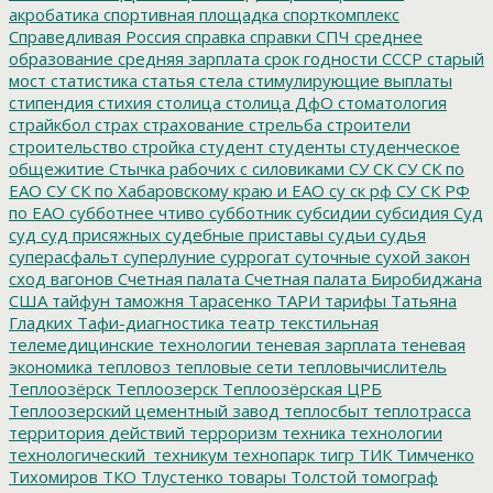
акробатика
спортивная площадка
спорткомплекс
Справедливая Россия
справка
справки
СПЧ
среднее
образование
средняя зарплата
срок годности
СССР
старый
мост
статистика
статья
стела
стимулирующие выплаты
стипендия
стихия
столица
столица ДфО
стоматология
страйкбол
страх
страхование
стрельба
строители
строительство
стройка
студент
студенты
студенческое
общежитие
Стычка рабочих с силовиками
СУ СК
СУ СК по
ЕАО
СУ СК по Хабаровскому краю и ЕАО
су ск рф
СУ СК РФ
по ЕАО
субботнее чтиво
субботник
субсидии
субсидия
Суд
суд
суд присяжных
судебные приставы
судьи
судья
суперасфальт
суперлуние
суррогат
суточные
сухой закон
сход вагонов
Счетная палата
Счетная палата Биробиджана
США
тайфун
таможня
Тарасенко
ТАРИ
тарифы
Татьяна
Гладких
Тафи-диагностика
театр
текстильная
телемедицинские технологии
теневая зарплата
теневая
экономика
тепловоз
тепловые сети
тепловычислитель
Теплоозёрск
Теплоозерск
Теплоозёрская ЦРБ
Теплоозерский цементный завод
теплосбыт
теплотрасса
территория действий
терроризм
техника
технологии
технологический_техникум
технопарк
тигр
ТИК
Тимченко
Тихомиров
ТКО
Тлустенко
товары
Толстой
томограф