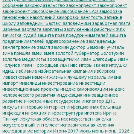
Собрание
законодательство
законопреокт
законопроект
законороект
Заксобрание
Заксобрание ЕАО
заморозка
пенсионных накоплений
заморозки
занятость
запись в
школу
заповедник "Бастак"
заповедники
заработная плата
Заречье
зарплата
зарплаты
заслуженный работник ЖКХ
зачистка_судей
защита прав предпринимателей
защита
предпринимателей
здравоохранение
земледельцы
землетрясение
земля
земский доктор
Земский_учитель
зима пришла
змеи
змея
золотой губернатор
Золотухин
золотые медалисты
зоозащитники
Иван Благодырь
Иван
Голунов
Иван Проходцев
ИВЛ
ивс
Игорь Ткачев
игрушки
идиш
избиение
избирательная кампания
избирком
Известковый
измени жизнь к лучшему
Израиль
имена
импорт
инвалиды
инвестирование
инвестиции
инвестиционные проекты
индекс самоизоляции
индекс
человеческого развития
индексация
инновационное
развитие
иностранные государства
инспектор ДПС
инсульт
интервью
Интернет
инфекционная больница
инфекция
инфляция
инфраструктура
ипотека
Ирина
Пинчук
Иркутская область
иск
искусственная елка
искусственный_интеллект
исправительная колония
исследование
история
Итоги-2017
июль
июнь
июнь_2026