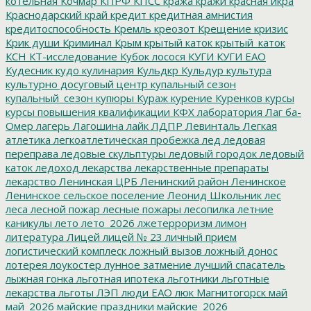
котельная
Кочмар
КПРФ
КПСС
кража
кражи
красная икра
Краснодарский край
кредит
кредитная амнистия
кредитоспособность
Кремль
креозот
Крещение
кризис
Крик души
Криминал
Крым
крытый каток
крытый_каток
КСН
КТ-исследование
Кубок лосося
КУГИ
КУГИ ЕАО
Кудесник
кудо
кулинария
Кульдкр
Кульдур
культура
культурно досуговый центр
купальный сезон
купальный_сезон
купюры
Кураж
курение
Куренков
курсы
курсы повышения квалификации
КФХ
лаборатория
Лаг ба-
Омер
лагерь
Лагошина
лайк
ЛДПР
Левинталь
Легкая
атлетика
легкоатлетическая пробежка
лед
ледовая
переправа
ледовые скульптуры
ледовый городок
ледовый
каток
ледоход
лекарства
лекарственные препараты
лекарство
Ленинская ЦРБ
Ленинский район
Ленинское
Ленинское сельское поселение
Леонид Школьник
лес
леса
лесной пожар
лесные пожары
лесопилка
летние
каникулы
лето
лето_2026
лжетерроризм
лимон
литература
Лицей
лицей № 23
личный прием
логистический комплеск
ложный вызов
ложный донос
лотерея
лоукостер
лунное затмение
лучший спасатель
лыжная гонка
льготная ипотека
льготники
льготные
лекарства
льготы
ЛЭП
люди ЕАО
люк
Магнитогорск
май
май_2026
майские праздники
майские_2026