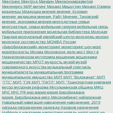
Минтранс
Минтруд
Минфин
Минэкономразвития
Минэнерго
МИР
митинг
Михаил Мишустин
Михаил Озимок
младенцы
Младушка
мнение
мнение_Кузовин
мнение_медицина
мнение_Райт
Мнение_Тиховский
мнение_экономика
мнения
многодетные семьи
многодетные_семьи
мобильная галерея
мобильная связь
мобильное приложение
модельная библиотека
Молодая
Гвардия
молодежный еврейский центр
молодежь
молоко
молочное скотоводство
МОМВД России
«Биробиджанский»
мониторинг
мониторинг цен
морг
морепродукты
Москва
Московское дело
мост
Мост в
Нижнеленинском
мотопомпа
мошенник
мошенники
мошенничество
МРОТ
мудрость
музей
музей
современного искусства
музыкальный спектакль
муниципалитеты
муниципальная программа
муниципальное имущество
МУП
МУП "Водоканал"
МУП
"ГТС"
МУП "ГУК
МУП "ПАТП"
МУП "Транспортная компания
мусор
мусорная реформа
Мусульманская община
МФЦ
МЧС
МЧС РФ
мэр
мэрия
мэрия Биробиджана
мэрия_Биробиджана
мясо
Мясокомбинат
набережная
Навальный
навигация
наводнение
наводнение_2019
награда
награждение
надежда
Назаров
назначения
Найфельд
наказание
накркотики
наледь
налог
налог на