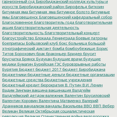
гарнизонный суд
Биробиджанский колледж культуры и
искусств
Биробиджанский район
Бирофельд
биткоин
битумная яма
битумная_яма
битумное болото
битумные
ямы
Благовещенск
Благовещенский кафедральный собор
Благословенное
благотворитель года
благотворительная
акция
благотворительная деятельность
благотворительность
благотворительный концерт
благоустройство
Блокада Ленинграда
боевые патроны
боеприпасы
Бойцовский клуб
бокс
больница
большой
этнографический диктант
бомба
бомбоубежище
Борис
Титов
Борохович
брак
браконьер
Бридер
брусит
брусчатка
Брянск
Будукан
будущие врачи
будущие
медики
Бумагин
Бурейская ГЭС
буровзрывные работы
Бурятия
Бюджет
бюджет 2017
бюджет Биробиджана
бюджетники
бюджетные деньги
бюджетные организации
бюджетные средства
бюджетные учреждения
бюджетный кредит
бюрократия
В. Путин
В.И. Ленин
Вадим Зингман
вакцина
вакцинация
Валдгейм
Валдгеймский детдом
валежник
Валентин Брусиловский
Валентин Коровин
Валентина Матвиенко
Валерий
Дранников
вандализм
вандалы
Васильева
ВВО
ВВП
Вебер
Великан
Великая Октябрьская социалистическая
революция
Великая Отечественная война
велодорожка