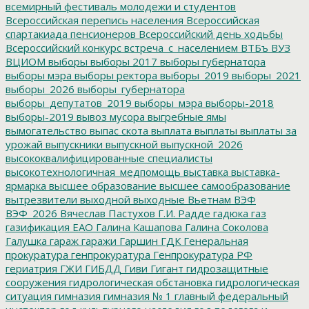
всемирный фестиваль молодежи и студентов
Всероссийская перепись населения
Всероссийская
спартакиада пенсионеров
Всероссийский день ходьбы
Всероссийский конкурс
встреча_с_населением
ВТБъ
ВУЗ
ВЦИОМ
выборы
выборы 2017
выборы губернатора
выборы мэра
выборы ректора
выборы_2019
выборы_2021
выборы_2026
выборы_губернатора
выборы_депутатов_2019
выборы_мэра
выборы-2018
выборы-2019
вывоз мусора
выгребные ямы
вымогательство
выпас скота
выплата
выплаты
выплаты за
урожай
выпускники
выпускной
выпускной_2026
высококвалифицированные специалисты
высокотехнологичная_медпомощь
выставка
выставка-
ярмарка
высшее образование
высшее самообразование
вытрезвители
выходной
выходные
Вьетнам
ВЭФ
ВЭФ_2026
Вячеслав Пастухов
Г.И. Радде
гадюка
газ
газификация ЕАО
Галина Кашапова
Галина Соколова
Галушка
гараж
гаражи
Гаршин
ГДК
Генеральная
прокуратура
генпрокуратура
Генпрокуратура РФ
гериатрия
ГЖИ
ГИБДД
Гиви
Гигант
гидрозащитные
сооружения
гидрологическая обстановка
гидрологическая
ситуация
гимназия
гимназия № 1
главный федеральный