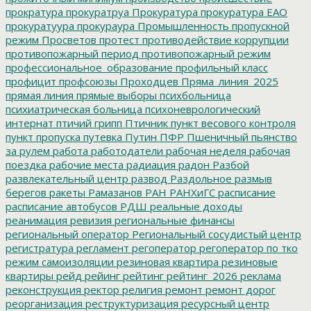
прократура
прокуратруа
Прокуратура
прокуратура ЕАО
прокуратуура
прокураура
Промышленность
пропускной
режим
Просветов
протест
противодействие коррупции
противопожарный период
противопожарный режим
профессиональное_образование
профильный класс
профицит
профсоюзы
Проходцев
Пряма_линия_2025
прямая линия
прямые выборы
психбольница
психиатрическая больница
психоневрологический
интернат
птичий грипп
Птичник
пункт весового контроля
пункт пропуска
путевка
Путин
ПФР
Пшеничный
пьянство
за рулем
работа
работодатели
рабочая неделя
рабочая
поездка
рабочие места
радиация
радон
Разбой
развлекательный центр
развод
Раздольное
размыв
берегов
ракеты
Рамазанов
РАН
РАНХиГС
расписание
расписание автобусов
РДШ
реальные доходы
реанимация
ревизия
региональные финансы
региональный оператор
Региональный сосудистый центр
регистратура
регламент
регоператор
регоператор по тко
режим самоизоляции
резиновая квартира
резиновые
квартиры
рейд
рейинг
рейтинг
рейтинг_2026
реклама
реконструкция
ректор
религия
ремонт
ремонт дорог
реорганизация
реструктуризация
ресурсный центр