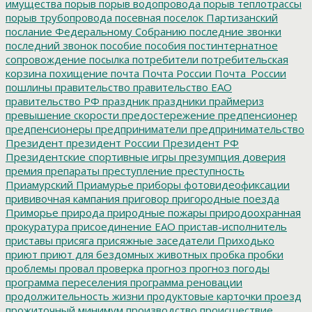
имущества
порыв
порыв водопровода
порыв теплотрассы
порыв трубопровода
посевная
поселок Партизанский
послание Федеральному Собранию
последние звонки
последний звонок
пособие
пособия
постинтернатное
сопровождение
посылка
потребители
потребительская
корзина
похищение
почта
Почта России
Почта_России
пошлины
правительство
правительство ЕАО
правительство РФ
праздник
праздники
праймериз
превышение скорости
предостережение
предпенсионер
предпенсионеры
предприниматели
предпринимательство
Президент
президент России
Президент РФ
Президентские спортивные игры
презумпция доверия
премия
препараты
преступление
преступность
Приамурский
Приамурье
приборы фотовидеофиксации
прививочная кампания
приговор
пригородные поезда
Приморье
природа
природные пожары
природоохранная
прокуратура
присоединение ЕАО
пристав-исполнитель
приставы
присяга
присяжные заседатели
Приходько
приют
приют для бездомных животных
пробка
пробки
проблемы
провал
проверка
прогноз
прогноз погоды
программа переселения
программа реновации
продолжительность жизни
продуктовые карточки
проезд
прожиточный минимум
производство
происшествие