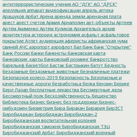
антитеррористические учения
АО "ДГК"
АО "ДРСК"
апелляция
аппарат видеофиксации
апрель
аптека
Арашуков
Арбат
Арена
аренда земли
арендная плата
арест
арест счетов
Армия
Арнаполин
арт-объекты
Артеев
Артём Акименко
Артём Куликов
Архангельск
архив
архитектура
астероид
астрономия
асфальт
асфальтовое
покрытие
Атлет
аудиенция
аферисты
африканская чума
свиней
АЧС
аэропорт
аэрофлот
бал
банк
банк "Открытие"
Банк России
банки
банкноты
банковская карта
банковские_карты
банковский роуминг
банкротство
барельеф
баскетбол
Бастак
Бастрыкин
батут
Бедность
бездомные
бездомные животные
безналичные платежи
Безопасное колесо-2019
безопасность
Безопасные и
качественные дороги
безработица
белка
бензин
Беринг
Берл Лазар
бесплатные лекарства
Бессмертные дела
Бессмертный полк
бесхозяйственность
бешенство
библиотека
бизнес
бизнес без поддержки
бизнес-
омбудсмен
биометрия
Бира
Биракан
Бирария
БирЗСТ
Биробидажан
Биробиджан
Биробиджан-2
Биробиджанская воспитательная колония
Биробиджанская таможня
Биробиджанская ТЭЦ
Биробиджанский Арбат
Биробиджанский военный