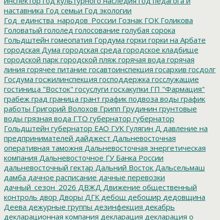
инспектор
год культурного наследия
год педагога и
наставника
Год семьи
Год экологии
Год_единства_народов_России
Гознак
ГОК
Голикова
Головатый
гололед
голосование
голубая сорока
Гольдштейн
гомеопатия
Гордума
горки
горки на Арбате
городская Дума
городская среда
городское кладбище
городской парк
городской пляж
горячая вода
горячая
линия
горячее питание
госавтоинспекция
госархив
госдолг
Госдума
госжилинспекция
господдержка
госслужащие
гостиница "Восток"
госуслуги
госхакупки
ГП "Фармация"
грабеж
град
граница
грант
график подвоза воды
график
работы
Григорий Волохов
Грипп
Грудинин
грунтовые
воды
грязная вода
ГТО
губернатор
губернатор
Гольдштейн
губернатор ЕАО
ГУК
Гулягин
Д
давление на
предпринимателей
дайджест
Дальневосточная
оперативная таможня
Дальневосточная энергетическая
компания
Дальневосточное ГУ Банка России
дальневосточный гектар
Дальний Восток
Дальсельмаш
дамба
дачное расписание
дачные перевозки
дачный_сезон_2026
ДВЖД
Движение общественный
контроль
двор
Дворы
ДГК
дебош
дебошир
дедовщина
Деева
дежурные группы
дезинфекция
декабрь
декларационная компания
декларация
декларация о