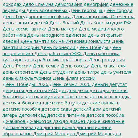
доходах
дело Ельчина
демография
демогрфия
денежные
переводы
День влюбленных
День географа
День города
День Государственного флага
День защитника Отечества
день защиты детей
День Знаний
День Конституции РФ
День космонавтики
День матери
День медицинского
работника
День народного единства
день открытых
дверей
День памяти воина-интернационалиста
День
памяти и скорби
День пионерии
День Победы
День
пограничника
День работника ЖКХ
День работника
культуры
день работника транспорта
День рождения
День России
День семьи
День соседа
День спасателя
день строителя
День студента
день тигра
день учителя
день физкультурника
День флага России
День_Победы_2026
День_семьи_2026
деньги
депутат
депутаты
депутаты ЕАО
детдом
дети
детсады
детская
больница
детская музыкальная школа
детская площадка
детская_больница
детские батуты
детские выплаты
детские пособия
детские сады
детский дом
детский
лагерь
детский сад
детское питание
детское пособие
Джабаров
Джанхотов
дзюдо
диабет
дикие животные
диспансеризация
дистанционка
дистанционное
образование
Дмитрий Меведев
Дмитрий Медведев