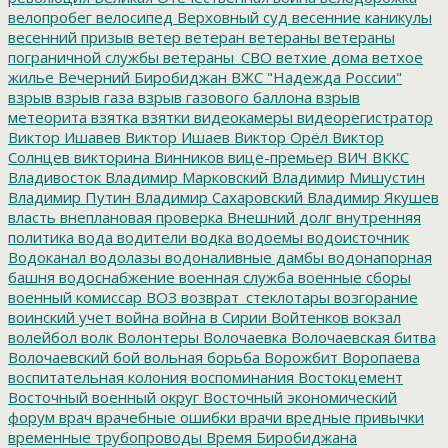
велопробег
велосипед
Верховный суд
весенние каникулы
весенний призыв
ветер
ветеран
ветераны
ветераны
пограничной службы
ветераны_СВО
ветхие дома
ветхое
жилье
Вечерний Биробиджан
ВЖС "Надежда России"
взрыв
взрыв газа
взрыв газового баллона
взрыв
метеорита
взятка
взятки
видеокамеры
видеорегистратор
Виктор Ишавев
Виктор Ишаев
Виктор Орёл
Виктор
Солнцев
викторина
Винников
вице-премьер
ВИЧ
ВККС
Владивосток
Владимир Марковский
Владимир Мишустин
Владимир Путин
Владимир Сахаровский
Владимир Якушев
власть
внеплановая проверка
Внешний долг
внутренняя
политика
вода
водители
водка
водоемы
водоисточник
Водоканал
водолазы
водоналивные дамбы
водонапорная
башня
водоснабжение
военная служба
военные сборы
военный комиссар
ВОЗ
возврат_стеклотары
возгорание
воинский учет
война
война в Сирии
Войтенков
вокзал
волейбол
волк
Волонтеры
Волочаевка
Волочаевская битва
Волочаевский бой
вольная борьба
Ворожбит
Воропаева
воспитательная колония
воспоминания
Востокцемент
Восточный военный округ
Восточный экономический
форум
врач
врачебные ошибки
врачи
вредные привычки
временные трубопроводы
Время Биробиджана