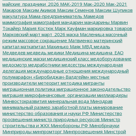
майские_праздники_2026
МАК-2019
Мак-2020
Мак-2021
Макаров
Максим Акимов
Максим Семенов
Максим Шупиков
макулатура
Мама-предприниматель
Мамедов
маммография
мамография
мандарин
мандарины
Марвин
Токайер
Мария Костюк
Марк Кауфман
маркировка товаров
Марковский
март
март_2026
маска
Масленица
масочный
режим
массовое сокращение
Матвиенко
материнский
капитал
маткапитал
Махинько
Маяк
МВД
медаль
Медведев
медведь
медики
Медицина
медицина_ЕАО
медицинские маски
медицинский класс
медоборудование
медосмотр
медработники
медсестры
международная
делегация
международные отношения
международный
полумарафон «Биробиджан-Валдгейм»
местные
производители
метеорит
методика
мигранты
миграционная политика
миграционное законодательство
миграция
микрофинансовые_организации
миллиардеры
Минвостокразвития
минеральная вода
Минздрав
минимальный размер заработной платы
минирование
министерство образования и науки РФ
Министерство
просвещения
министр природных ресурсов
Министр
строительства и ЖКХ
Минобороны РФ
Минобрнауки
Минприроды
минпромторг
Минпросвещения
Минстрой