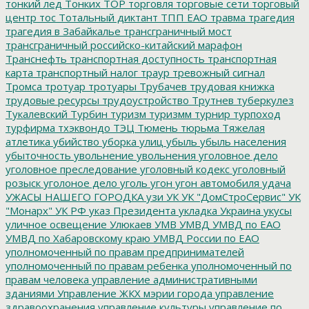
тонкий лед
Тонких
ТОР
торговля
торговые сети
торговый
центр
тос
Тотальный диктант
ТПП ЕАО
травма
трагедия
трагедия в Забайкалье
трансграничный мост
трансграничный российско-китайский марафон
Транснефть
транспортная доступность
транспортная
карта
транспортный налог
траур
тревожный сигнал
Тромса
тротуар
тротуары
Трубачев
трудовая книжка
трудовые ресурсы
трудоустройство
Трутнев
туберкулез
Тукалевский
Турбин
туризм
туризмм
турнир
турпоход
турфирма
тхэквондо
ТЭЦ
Тюмень
тюрьма
Тяжелая
атлетика
убийство
уборка улиц
убыль
убыль населения
убыточность
увольнение
увольнения
уголовное дело
уголовное преследование
уголовный кодекс
уголовный
розыск
уголоное дело
уголь
угон
угон автомобиля
удача
УЖАСЫ НАШЕГО ГОРОДКА
узи
УК
УК "ДомСтроСервис"
УК
"Монарх"
УК РФ
указ Президента
укладка
Украина
укусы
уличное освещение
Улюкаев
УМВ
УМВД
УМВД по ЕАО
УМВД по Хабаровскому краю
УМВД России по ЕАО
уполномоченный по правам предпринимателей
уполномоченный по правам ребенка
уполномоченный по
правам человека
управление административными
зданиями
Управление ЖКХ мэрии города
управление
здравоохранения
управление культуры
управление по