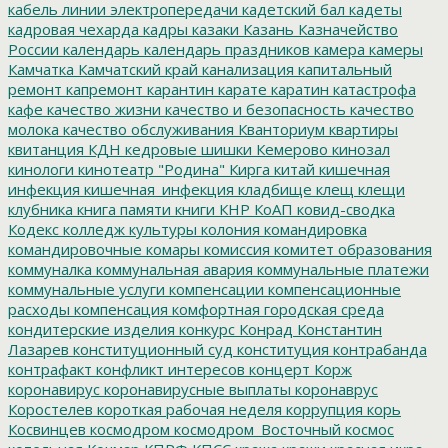
кабель линии электропередачи
кадетский бал
кадеты
кадровая чехарда
кадры
казаки
Казань
Казначейство
России
календарь
календарь праздников
камера
камеры
Камчатка
Камчатский край
канализация
капитальный
ремонт
капремонт
карантин
карате
каратин
катастрофа
кафе
качество жизни
качество и безопасность
качество
молока
качество обслуживания
Кванториум
квартиры
квитанция
КДН
кедровые шишки
Кемерово
кинозал
кинологи
кинотеатр "Родина"
Кирга
китай
кишечная
инфекция
кишечная_инфекция
кладбище
клещ
клещи
клубника
книга памяти
книги
КНР
КоАП
ковид-сводка
Кодекс
колледж культуры
колония
командировка
командировочные
комары
комиссия
комитет образования
коммуналка
коммунальная авария
коммунальные платежи
коммунальные услуги
компенсации
компенсационные
расходы
компенсация
комфортная городская среда
кондитерские изделия
конкурс
Конрад
Константин
Лазарев
конституционный суд
конституция
контрабанда
контрафакт
конфликт интересов
концерт
Корж
коронавирус
коронавирусные выплаты
коронаврус
Коростелев
короткая рабочая неделя
коррупция
корь
Косвинцев
космодром
космодром_Восточный
космос