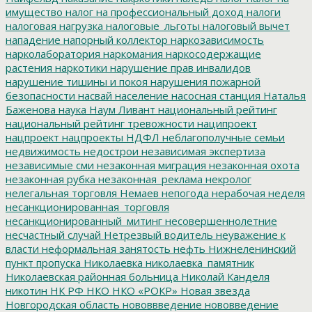
имущество
налог на профессиональный доход
налоги
налоговая нагрузка
налоговые_льготы
налоговый вычет
нападение
напорный коллектор
наркозависимость
нарколаборатория
наркомания
наркосодержащие
растения
наркотики
нарушение прав инвалидов
нарушение тишины и покоя
нарушения пожарной
безопасности
насвай
население
насосная станция
Наталья
Баженова
наука
Наум Ливант
национальный рейтинг
национальный рейтинг тревожности
наципроект
нацпроект
нацпроекты
НДФЛ
неблагополучные семьи
недвижимость
недострои
независимая экспертиза
независимые сми
незаконная миграция
незаконная охота
незаконная рубка
незаконная_реклама
некролог
нелегальная торговля
Немаев
непогода
нерабочая неделя
несанкционированная_торговля
несанкционированный_митинг
несовершеннолетние
несчастный случай
Нетрезвый водитель
неуважение к
власти
неформальная занятость
нефть
Нижнеленинский
пункт пропуска
Николаевка
николаевка_памятник
Николаевская районная больница
Николай Канделя
никотин
НК РФ
НКО
НКО «РОКР»
Новая звезда
Новгородская область
нововвведение
нововведение