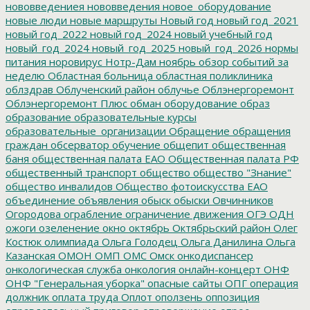
нововведениея
нововведения
новое_оборудование
новые люди
новые маршруты
Новый год
новый год_2021
новый год_2022
новый год_2024
новый учебный год
новый_год_2024
новый_год_2025
новый_год_2026
нормы
питания
норовирус
Нотр-Дам
ноябрь
обзор событий за
неделю
Областная больница
областная поликлиника
облздрав
Облученский район
облучье
Облэнергоремонт
Облэнергоремонт Плюс
обман
оборудование
образ
образование
образовательные курсы
образовательные_организации
Обращение
обращения
граждан
обсерватор
обучение
общепит
общественная
баня
общественная палата ЕАО
Общественная палата РФ
общественный транспорт
общество
общество "Знание"
общество инвалидов
Общество фотоискусства ЕАО
объединение
объявления
обыск
обыски
Овчинников
Огородова
ограбление
ограничение движения
ОГЭ
ОДН
ожоги
озеленение
окно
октябрь
Октябрьский район
Олег
Костюк
олимпиада
Ольга Голодец
Ольга Данилина
Ольга
Казанская
ОМОН
ОМП
ОМС
Омск
онкодиспансер
онкологическая служба
онкология
онлайн-концерт
ОНФ
ОНФ "Генеральная уборка"
опасные сайты
ОПГ
операция
должник
оплата труда
Оплот
оползень
оппозиция