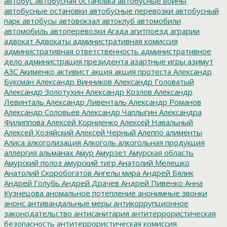
автобус
автобусная остановка
автобусные войны
автобусные остановки
автобусные перевозки
автобусный
парк
автобусы
автовокзал
автоклуб
автомобили
автомобиль
автоперевозки
Агада
агитпоезд
аграрии
адвокат
Адвокаты
административная комиссия
административная ответственность
административное
дело
администрация президента
азартные игры
азимут
АЗС
Акименко
активист
акция
акция протеста
Александр
Буксман
Александр Винников
Александр Головатый
Александр Золотухин
Александр Козлов
Александр
Левинталь
Александр Ливенталь
Александр Романов
Александр Соловьев
Александр Чаплыгин
Александра
Филиппова
Алексей Корниенко
Алексей Навальный
Алексей Хозяйский
Алексей Черный
Алеппо
алименты
Алиса
алкоголизация
Алкоголь
алкогольная продукция
аллергия
альманах
Амур
Амурзет
Амурская область
Амурский полоз
амурский тигр
Анатолий Мелешко
Анатолий Скоробогатов
Ангелы мира
Андрей Бялик
Андрей Голубь
Андрей Драчев
Андрей Пивенко
Анна
Кузнецова
аномальное потепление
анонимные звонки
анонс
антивандальные меры
антикоррупционное
законодательство
антисанитария
антитеррористическая
безопасность
антитеррористическая комиссия