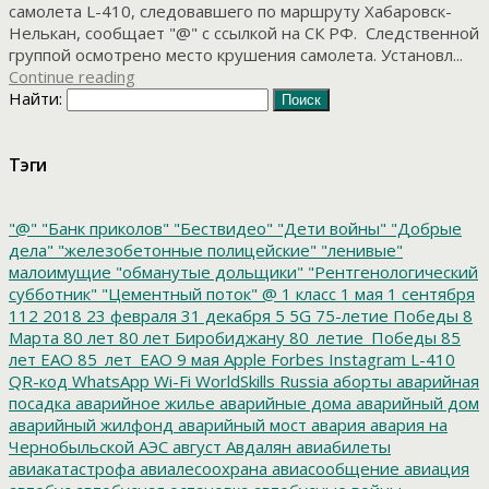
самолета L-410, следовавшего по маршруту Хабаровск-
Нелькан, сообщает "@" с ссылкой на СК РФ. Следственной
группой осмотрено место крушения самолета. Установл...
Continue reading
Найти:
Тэги
"@"
"Банк приколов"
"Бествидео"
"Дети войны"
"Добрые
дела"
"железобетонные полицейские"
"ленивые"
малоимущие
"обманутые дольщики"
"Рентгенологический
субботник"
"Цементный поток"
@
1 класс
1 мая
1 сентября
112
2018
23 февраля
31 декабря
5
5G
75-летие Победы
8
Марта
80 лет
80 лет Биробиджану
80_летие_Победы
85
лет ЕАО
85_лет_ЕАО
9 мая
Apple
Forbes
Instagram
L-410
QR-код
WhatsApp
Wi-Fi
WorldSkills Russia
аборты
аварийная
посадка
аварийное жилье
аварийные дома
аварийный дом
аварийный жилфонд
аварийный мост
авария
авария на
Чернобыльской АЭС
август
Авдалян
авиабилеты
авиакатастрофа
авиалесоохрана
авиасообщение
авиация