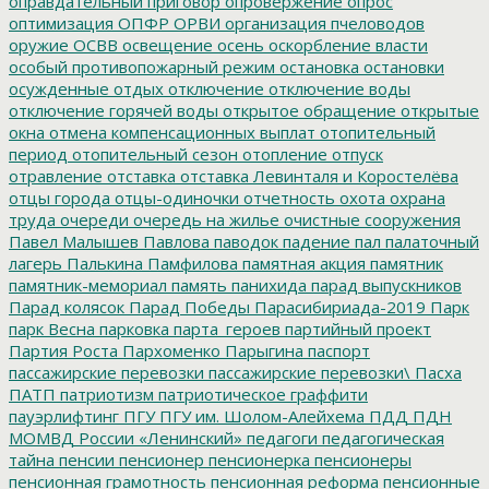
оправдательный приговор
опровержение
опрос
оптимизация
ОПФР
ОРВИ
организация пчеловодов
оружие
ОСВВ
освещение
осень
оскорбление власти
особый противопожарный режим
остановка
остановки
осужденные
отдых
отключение
отключение воды
отключение горячей воды
открытое обращение
открытые
окна
отмена компенсационных выплат
отопительный
период
отопительный сезон
отопление
отпуск
отравление
отставка
отставка Левинталя и Коростелёва
отцы города
отцы-одиночки
отчетность
охота
охрана
труда
очереди
очередь на жилье
очистные сооружения
Павел Малышев
Павлова
паводок
падение
пал
палаточный
лагерь
Палькина
Памфилова
памятная акция
памятник
памятник-мемориал
память
панихида
парад выпускников
Парад колясок
Парад Победы
Парасибириада-2019
Парк
парк Весна
парковка
парта_героев
партийный проект
Партия Роста
Пархоменко
Парыгина
паспорт
пассажирские перевозки
пассажирские перевозки\
Пасха
ПАТП
патриотизм
патриотическое граффити
пауэрлифтинг
ПГУ
ПГУ им. Шолом-Алейхема
ПДД
ПДН
МОМВД России «Ленинский»
педагоги
педагогическая
тайна
пенсии
пенсионер
пенсионерка
пенсионеры
пенсионная грамотность
пенсионная реформа
пенсионные