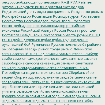
ресурсоснабжающая организация
РЖД
РИА Рейтинг
ритуальные услуги
рйтинг
рогатый скот
роддом
Родительский день
роды
рождаемость
Рождество
розыск
Ропотребнадзор
Росавиация
Росводресурсы
Росгвардия
Роскачество
Роскомнадзор
Росконтроль
Рослесхоз
Роспотребнадзор
россельхознадзор
российская
экономика
Российский Азимут
Россия
Росстат
рост цен
Ростислав Гольдштейн
Ростовская область
роуминг
РПЦ
РСПП
рубка деревьев
рубли
рубль
Рудное
ружье
рукопашный бой
Румянцева
Русская поляна
рыба
рыбалка
рыбоводные заводы
рынок труда
рысь
с. Ленинское
сага_налоговый_гнет
Сад памяти
сальмонеллез
Самбери
самбо
самогон
самодеятельность
самозанятые
самолет
самооборона
самосуд
санавиация
санация
санитария
санитарно-эпидемиологическая обстанвока
Санкт-
Петербург
санкции
сантехника
сатира
Сбербанк
сбор
вещей
сбор на здравоохранение
свадьба
свалка
свалки
светофоры
свищ
связь
священнослужитель
секта
секция
акробатики
сельские врачи
сельские жители
сельский
учитель
сельское хозяйство
сельскохозяйственная
ярмарка
семена
семья
семья года
Семья года-2019
семья
года-2020
Семья года-2021
Сенаторы
сено
сентябрь