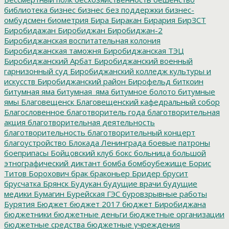
библиотека
бизнес
бизнес без поддержки
бизнес-
омбудсмен
биометрия
Бира
Биракан
Бирария
БирЗСТ
Биробидажан
Биробиджан
Биробиджан-2
Биробиджанская воспитательная колония
Биробиджанская таможня
Биробиджанская ТЭЦ
Биробиджанский Арбат
Биробиджанский военный
гарнизонный суд
Биробиджанский колледж культуры и
искусств
Биробиджанский район
Бирофельд
биткоин
битумная яма
битумная_яма
битумное болото
битумные
ямы
Благовещенск
Благовещенский кафедральный собор
Благословенное
благотворитель года
благотворительная
акция
благотворительная деятельность
благотворительность
благотворительный концерт
благоустройство
Блокада Ленинграда
боевые патроны
боеприпасы
Бойцовский клуб
бокс
больница
большой
этнографический диктант
бомба
бомбоубежище
Борис
Титов
Борохович
брак
браконьер
Бридер
брусит
брусчатка
Брянск
Будукан
будущие врачи
будущие
медики
Бумагин
Бурейская ГЭС
буровзрывные работы
Бурятия
Бюджет
бюджет 2017
бюджет Биробиджана
бюджетники
бюджетные деньги
бюджетные организации
бюджетные средства
бюджетные учреждения