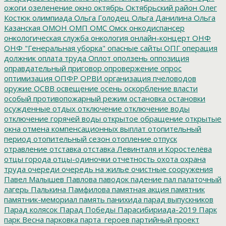
ожоги
озеленение
окно
октябрь
Октябрьский район
Олег
Костюк
олимпиада
Ольга Голодец
Ольга Данилина
Ольга
Казанская
ОМОН
ОМП
ОМС
Омск
онкодиспансер
онкологическая служба
онкология
онлайн-концерт
ОНФ
ОНФ "Генеральная уборка"
опасные сайты
ОПГ
операция
должник
оплата труда
Оплот
оползень
оппозиция
оправдательный приговор
опровержение
опрос
оптимизация
ОПФР
ОРВИ
организация пчеловодов
оружие
ОСВВ
освещение
осень
оскорбление власти
особый противопожарный режим
остановка
остановки
осужденные
отдых
отключение
отключение воды
отключение горячей воды
открытое обращение
открытые
окна
отмена компенсационных выплат
отопительный
период
отопительный сезон
отопление
отпуск
отравление
отставка
отставка Левинталя и Коростелёва
отцы города
отцы-одиночки
отчетность
охота
охрана
труда
очереди
очередь на жилье
очистные сооружения
Павел Малышев
Павлова
паводок
падение
пал
палаточный
лагерь
Палькина
Памфилова
памятная акция
памятник
памятник-мемориал
память
панихида
парад выпускников
Парад колясок
Парад Победы
Парасибириада-2019
Парк
парк Весна
парковка
парта_героев
партийный проект