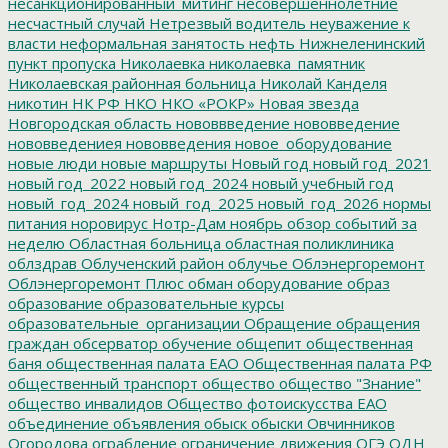
несанкционированный_митинг
несовершеннолетние
несчастный случай
Нетрезвый водитель
неуважение к
власти
неформальная занятость
нефть
Нижнеленинский
пункт пропуска
Николаевка
николаевка_памятник
Николаевская районная больница
Николай Канделя
никотин
НК РФ
НКО
НКО «РОКР»
Новая звезда
Новгородская область
нововвведение
нововведение
нововведениея
нововведения
новое_оборудование
новые люди
новые маршруты
Новый год
новый год_2021
новый год_2022
новый год_2024
новый учебный год
новый_год_2024
новый_год_2025
новый_год_2026
нормы
питания
норовирус
Нотр-Дам
ноябрь
обзор событий за
неделю
Областная больница
областная поликлиника
облздрав
Облученский район
облучье
Облэнергоремонт
Облэнергоремонт Плюс
обман
оборудование
образ
образование
образовательные курсы
образовательные_организации
Обращение
обращения
граждан
обсерватор
обучение
общепит
общественная
баня
общественная палата ЕАО
Общественная палата РФ
общественный транспорт
общество
общество "Знание"
общество инвалидов
Общество фотоискусства ЕАО
объединение
объявления
обыск
обыски
Овчинников
Огородова
ограбление
ограничение движения
ОГЭ
ОДН