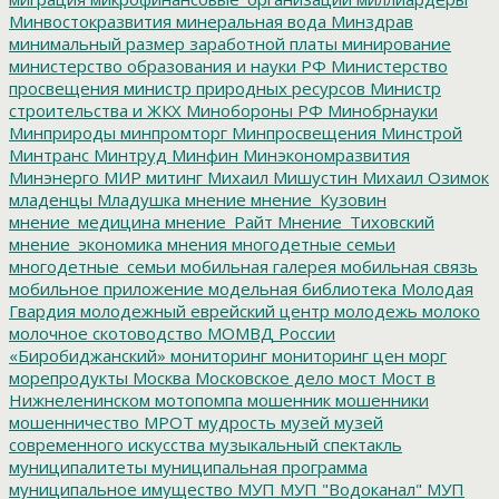
Минвостокразвития
минеральная вода
Минздрав
минимальный размер заработной платы
минирование
министерство образования и науки РФ
Министерство
просвещения
министр природных ресурсов
Министр
строительства и ЖКХ
Минобороны РФ
Минобрнауки
Минприроды
минпромторг
Минпросвещения
Минстрой
Минтранс
Минтруд
Минфин
Минэкономразвития
Минэнерго
МИР
митинг
Михаил Мишустин
Михаил Озимок
младенцы
Младушка
мнение
мнение_Кузовин
мнение_медицина
мнение_Райт
Мнение_Тиховский
мнение_экономика
мнения
многодетные семьи
многодетные_семьи
мобильная галерея
мобильная связь
мобильное приложение
модельная библиотека
Молодая
Гвардия
молодежный еврейский центр
молодежь
молоко
молочное скотоводство
МОМВД России
«Биробиджанский»
мониторинг
мониторинг цен
морг
морепродукты
Москва
Московское дело
мост
Мост в
Нижнеленинском
мотопомпа
мошенник
мошенники
мошенничество
МРОТ
мудрость
музей
музей
современного искусства
музыкальный спектакль
муниципалитеты
муниципальная программа
муниципальное имущество
МУП
МУП "Водоканал"
МУП