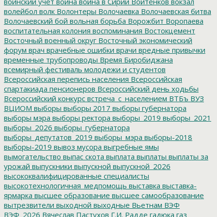
воинский учет
война
война в Сирии
Войтенков
вокзал
волейбол
волк
Волонтеры
Волочаевка
Волочаевская битва
Волочаевский бой
вольная борьба
Ворожбит
Воропаева
воспитательная колония
воспоминания
Востокцемент
Восточный военный округ
Восточный экономический
форум
врач
врачебные ошибки
врачи
вредные привычки
временные трубопроводы
Время Биробиджана
всемирный фестиваль молодежи и студентов
Всероссийская перепись населения
Всероссийская
спартакиада пенсионеров
Всероссийский день ходьбы
Всероссийский конкурс
встреча_с_населением
ВТБъ
ВУЗ
ВЦИОМ
выборы
выборы 2017
выборы губернатора
выборы мэра
выборы ректора
выборы_2019
выборы_2021
выборы_2026
выборы_губернатора
выборы_депутатов_2019
выборы_мэра
выборы-2018
выборы-2019
вывоз мусора
выгребные ямы
вымогательство
выпас скота
выплата
выплаты
выплаты за
урожай
выпускники
выпускной
выпускной_2026
высококвалифицированные специалисты
высокотехнологичная_медпомощь
выставка
выставка-
ярмарка
высшее образование
высшее самообразование
вытрезвители
выходной
выходные
Вьетнам
ВЭФ
ВЭФ_2026
Вячеслав Пастухов
Г.И. Радде
гадюка
газ