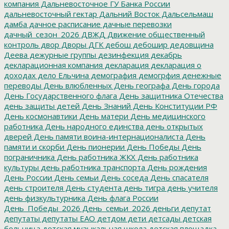
компания
Дальневосточное ГУ Банка России
дальневосточный гектар
Дальний Восток
Дальсельмаш
дамба
дачное расписание
дачные перевозки
дачный_сезон_2026
ДВЖД
Движение общественный
контроль
двор
Дворы
ДГК
дебош
дебошир
дедовщина
Деева
дежурные группы
дезинфекция
декабрь
декларационная компания
декларация
декларация о
доходах
дело Ельчина
демография
демогрфия
денежные
переводы
День влюбленных
День географа
День города
День Государственного флага
День защитника Отечества
день защиты детей
День Знаний
День Конституции РФ
День космонавтики
День матери
День медицинского
работника
День народного единства
день открытых
дверей
День памяти воина-интернационалиста
День
памяти и скорби
День пионерии
День Победы
День
пограничника
День работника ЖКХ
День работника
культуры
день работника транспорта
День рождения
День России
День семьи
День соседа
День спасателя
день строителя
День студента
день тигра
день учителя
день физкультурника
День флага России
День_Победы_2026
День_семьи_2026
деньги
депутат
депутаты
депутаты ЕАО
детдом
дети
детсады
детская
больница
детская музыкальная школа
детская площадка