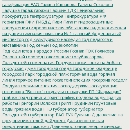
газификация ЕАО
Галина Кашапова
Галина Соколова
Галушка
гараж
гаражи
Гаршин
ГДК
Генеральная
прокуратура
генпрокуратура
Генпрокуратура РФ
гериатрия
ГЖИ
ГИБДД
Гиви
Гигант
гидрозащитные
сооружения
гидрологическая обстановка
гидрологическая
ситуация
гимназия
гимназия № 1
главный федеральный
инспектор
год культурного наследия
год педагога и
наставника
Год семьи
Год экологии
Год_единства_народов_России
Гознак
ГОК
Голикова
Головатый
гололед
голосование
голубая сорока
Гольдштейн
гомеопатия
Гордума
горки
горки на Арбате
городская Дума
городская среда
городское кладбище
городской парк
городской пляж
горячая вода
горячая
линия
горячее питание
госавтоинспекция
госархив
госдолг
Госдума
госжилинспекция
господдержка
госслужащие
гостиница "Восток"
госуслуги
госхакупки
ГП "Фармация"
грабеж
град
граница
грант
график подвоза воды
график
работы
Григорий Волохов
Грипп
Грудинин
грунтовые
воды
грязная вода
ГТО
губернатор
губернатор
Гольдштейн
губернатор ЕАО
ГУК
Гулягин
Д
давление на
предпринимателей
дайджест
Дальневосточная
оперативная таможня
Дальневосточная энергетическая