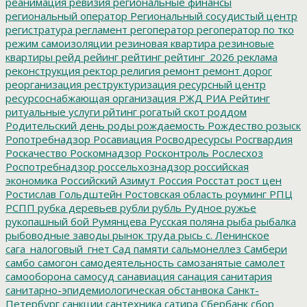
реанимация
ревизия
региональные финансы
региональный оператор
Региональный сосудистый центр
регистратура
регламент
регоператор
регоператор по тко
режим самоизоляции
резиновая квартира
резиновые
квартиры
рейд
рейинг
рейтинг
рейтинг_2026
реклама
реконструкция
ректор
религия
ремонт
ремонт дорог
реорганизация
реструктуризация
ресурсный центр
ресурсоснабжающая организация
РЖД
РИА Рейтинг
ритуальные услуги
рйтинг
рогатый скот
роддом
Родительский день
роды
рождаемость
Рождество
розыск
Ропотребнадзор
Росавиация
Росводресурсы
Росгвардия
Роскачество
Роскомнадзор
Росконтроль
Рослесхоз
Роспотребнадзор
россельхознадзор
российская
экономика
Российский Азимут
Россия
Росстат
рост цен
Ростислав Гольдштейн
Ростовская область
роуминг
РПЦ
РСПП
рубка деревьев
рубли
рубль
Рудное
ружье
рукопашный бой
Румянцева
Русская поляна
рыба
рыбалка
рыбоводные заводы
рынок труда
рысь
с. Ленинское
сага_налоговый_гнет
Сад памяти
сальмонеллез
Самбери
самбо
самогон
самодеятельность
самозанятые
самолет
самооборона
самосуд
санавиация
санация
санитария
санитарно-эпидемиологическая обстанвока
Санкт-
Петербург
санкции
сантехника
сатира
Сбербанк
сбор