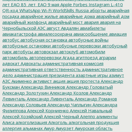
лет ЕАО
85_лет_ЕАО
9 мая
Apple
Forbes
Instagram
L-410
QR-код
WhatsApp
Wi-Fi
WorldSkills Russia
аборты
аварийная
посадка
аварийное жилье
аварийные дома
аварийный дом
аварийный жилфонд
аварийный мост
авария
авария на
Чернобыльской АЭС
август
Авдалян
авиабилеты
авиакатастрофа
авиалесоохрана
авиасообщение
авиация
автобус
автобусная остановка
автобусные войны
автобусные остановки
автобусные перевозки
автобусный
парк
автобусы
автовокзал
автоклуб
автомобили
автомобиль
автоперевозки
Агада
агитпоезд
аграрии
адвокат
Адвокаты
административная комиссия
административная ответственность
административное
дело
администрация президента
азартные игры
азимут
АЗС
Акименко
активист
акция
акция протеста
Александр
Буксман
Александр Винников
Александр Головатый
Александр Золотухин
Александр Козлов
Александр
Левинталь
Александр Ливенталь
Александр Романов
Александр Соловьев
Александр Чаплыгин
Александра
Филиппова
Алексей Корниенко
Алексей Навальный
Алексей Хозяйский
Алексей Черный
Алеппо
алименты
Алиса
алкоголизация
Алкоголь
алкогольная продукция
аллергия
альманах
Амур
Амурзет
Амурская область