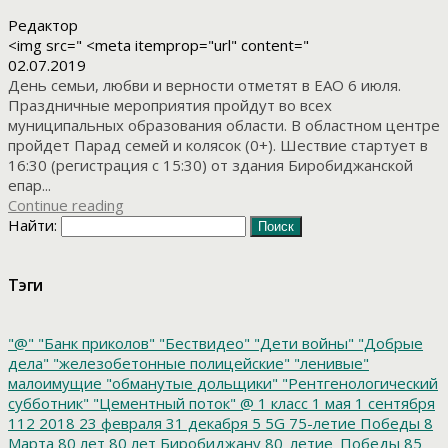
Редактор
<img src=" <meta itemprop="url" content="
02.07.2019
День семьи, любви и верности отметят в ЕАО 6 июля.
Праздничные мероприятия пройдут во всех
муниципальных образования области. В областном центре
пройдет Парад семей и колясок (0+). Шествие стартует в
16:30 (регистрация с 15:30) от здания Биробиджанской
епар...
Continue reading
Найти:
Тэги
"@"
"Банк приколов"
"Бествидео"
"Дети войны"
"Добрые
дела"
"железобетонные полицейские"
"ленивые"
малоимущие
"обманутые дольщики"
"Рентгенологический
субботник"
"Цементный поток"
@
1 класс
1 мая
1 сентября
112
2018
23 февраля
31 декабря
5
5G
75-летие Победы
8
Марта
80 лет
80 лет Биробиджану
80_летие_Победы
85