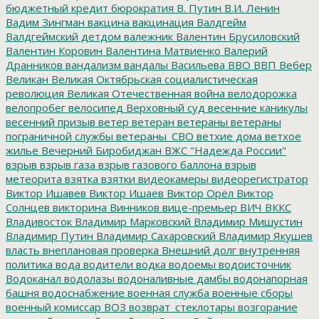
бюджетный кредит
бюрократия
В. Путин
В.И. Ленин
Вадим Зингман
вакцина
вакцинация
Валдгейм
Валдгеймский детдом
валежник
Валентин Брусиловский
Валентин Коровин
Валентина Матвиенко
Валерий
Дранников
вандализм
вандалы
Васильева
ВВО
ВВП
Вебер
Великан
Великая Октябрьская социалистическая
революция
Великая Отечественная война
велодорожка
велопробег
велосипед
Верховный суд
весенние каникулы
весенний призыв
ветер
ветеран
ветераны
ветераны
пограничной службы
ветераны_СВО
ветхие дома
ветхое
жилье
Вечерний Биробиджан
ВЖС "Надежда России"
взрыв
взрыв газа
взрыв газового баллона
взрыв
метеорита
взятка
взятки
видеокамеры
видеорегистратор
Виктор Ишавев
Виктор Ишаев
Виктор Орёл
Виктор
Солнцев
викторина
Винников
вице-премьер
ВИЧ
ВККС
Владивосток
Владимир Марковский
Владимир Мишустин
Владимир Путин
Владимир Сахаровский
Владимир Якушев
власть
внеплановая проверка
Внешний долг
внутренняя
политика
вода
водители
водка
водоемы
водоисточник
Водоканал
водолазы
водоналивные дамбы
водонапорная
башня
водоснабжение
военная служба
военные сборы
военный комиссар
ВОЗ
возврат_стеклотары
возгорание