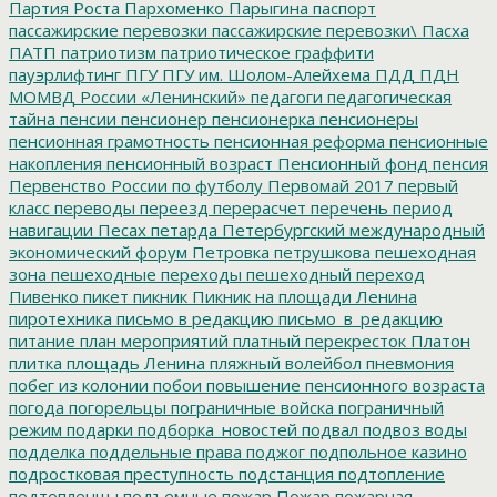
Партия Роста
Пархоменко
Парыгина
паспорт
пассажирские перевозки
пассажирские перевозки\
Пасха
ПАТП
патриотизм
патриотическое граффити
пауэрлифтинг
ПГУ
ПГУ им. Шолом-Алейхема
ПДД
ПДН
МОМВД России «Ленинский»
педагоги
педагогическая
тайна
пенсии
пенсионер
пенсионерка
пенсионеры
пенсионная грамотность
пенсионная реформа
пенсионные
накопления
пенсионный возраст
Пенсионный фонд
пенсия
Первенство России по футболу
Первомай 2017
первый
класс
переводы
переезд
перерасчет
перечень
период
навигации
Песах
петарда
Петербургский международный
экономический форум
Петровка
петрушкова
пешеходная
зона
пешеходные переходы
пешеходный переход
Пивенко
пикет
пикник
Пикник на площади Ленина
пиротехника
письмо в редакцию
письмо_в_редакцию
питание
план мероприятий
платный перекресток
Платон
плитка
площадь Ленина
пляжный волейбол
пневмония
побег из колонии
побои
повышение пенсионного возраста
погода
погорельцы
пограничные войска
пограничный
режим
подарки
подборка_новостей
подвал
подвоз воды
подделка
поддельные права
поджог
подпольное казино
подростковая преступность
подстанция
подтопление
подтопленцы
подъемные
пожар
Пожар
пожарная