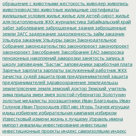
обращение с животными
жестокость
живодер
живопись
животноводство
животные
жилищные сертификаты
жилищные условия
жилье
жилье для детей-сирот
жильё
для подтопленцев
ЖКХ
журналистика
Забайкальский край
забег
заболевание
заброшенные здания
заброшенные
земли
ЗАГС
задержание
задолженность
займ
заказник
Ульдура
заказник Ульдуры
закон
Законодательное
Собрание
законодательство
законопреокт
законопроект
законороект
Заксобрание
Заксобрание ЕАО
заморозка
пенсионных накоплений
заморозки
занятость
запись в
школу
заповедник "Бастак"
заповедники
заработная плата
Заречье
зарплата
зарплаты
заслуженный работник ЖКХ
зачистка_судей
защита прав предпринимателей
защита
предпринимателей
здравоохранение
земледельцы
землетрясение
земля
земский доктор
Земский_учитель
зима пришла
змеи
змея
золотой губернатор
Золотухин
золотые медалисты
зоозащитники
Иван Благодырь
Иван
Голунов
Иван Проходцев
ИВЛ
ивс
Игорь Ткачев
игрушки
идиш
избиение
избирательная кампания
избирком
Известковый
измени жизнь к лучшему
Израиль
имена
импорт
инвалиды
инвестирование
инвестиции
инвестиционные проекты
индекс самоизоляции
индекс