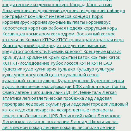
кондитерские изделия
конкурс
Конрад
Константин
Лазарев
конституционный суд
конституция
контрабанда
контрафакт
конфликт интересов
концерт
Корж
коронавирус
коронавирусные выплаты
коронаврус
Коростелев
короткая рабочая неделя
коррупция
корь
Косвинцев
космодром
космодром_Восточный
космос
котельная
Кочмар
КПРФ
КПСС
кража
кражи
красная икра
Краснодарский край
кредит
кредитная амнистия
кредитоспособность
Кремль
креозот
Крещение
кризис
Крик души
Криминал
Крым
крытый каток
крытый_каток
КСН
КТ-исследование
Кубок лосося
КУГИ
КУГИ ЕАО
Кудесник
кудо
кулинария
Кульдкр
Кульдур
культура
культурно досуговый центр
купальный сезон
купальный_сезон
купюры
Кураж
курение
Куренков
курсы
курсы повышения квалификации
КФХ
лаборатория
Лаг ба-
Омер
лагерь
Лагошина
лайк
ЛДПР
Левинталь
Легкая
атлетика
легкоатлетическая пробежка
лед
ледовая
переправа
ледовые скульптуры
ледовый городок
ледовый
каток
ледоход
лекарства
лекарственные препараты
лекарство
Ленинская ЦРБ
Ленинский район
Ленинское
Ленинское сельское поселение
Леонид Школьник
лес
леса
лесной пожар
лесные пожары
лесопилка
летние