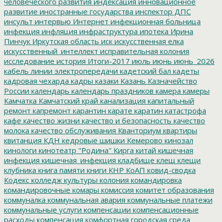
человеческого развития
индексация
инновационное
развитие
иностранные государства
инспектор ДПС
инсульт
интервью
Интернет
инфекционная больница
инфекция
инфляция
инфраструктура
ипотека
Ирина
Пинчук
Иркутская область
иск
искусственная елка
искусственный_интеллект
исправительная колония
исследование
история
Итоги-2017
июль
июнь
июнь_2026
кабель линии электропередачи
кадетский бал
кадеты
кадровая чехарда
кадры
казаки
Казань
Казначейство
России
календарь
календарь праздников
камера
камеры
Камчатка
Камчатский край
канализация
капитальный
ремонт
капремонт
карантин
карате
каратин
катастрофа
кафе
качество жизни
качество и безопасность
качество
молока
качество обслуживания
Кванториум
квартиры
квитанция
КДН
кедровые шишки
Кемерово
кинозал
кинологи
кинотеатр "Родина"
Кирга
китай
кишечная
инфекция
кишечная_инфекция
кладбище
клещ
клещи
клубника
книга памяти
книги
КНР
КоАП
ковид-сводка
Кодекс
колледж культуры
колония
командировка
командировочные
комары
комиссия
комитет образования
коммуналка
коммунальная авария
коммунальные платежи
коммунальные услуги
компенсации
компенсационные
расходы
компенсация
комфортная городская среда