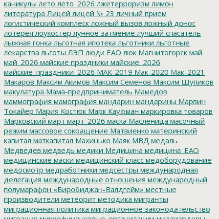
каникулы
лето
лето_2026
лжетерроризм
лимон
литература
Лицей
лицей № 23
личный прием
логистический комплеск
ложный вызов
ложный донос
лотерея
лоукостер
лунное затмение
лучший спасатель
лыжная гонка
льготная ипотека
льготники
льготные
лекарства
льготы
ЛЭП
люди ЕАО
люк
Магнитогорск
май
май_2026
майские праздники
майские_2026
майские_праздники_2026
МАК-2019
Мак-2020
Мак-2021
Макаров
Максим Акимов
Максим Семенов
Максим Шупиков
макулатура
Мама-предприниматель
Мамедов
маммография
мамография
мандарин
мандарины
Марвин
Токайер
Мария Костюк
Марк Кауфман
маркировка товаров
Марковский
март
март_2026
маска
Масленица
масочный
режим
массовое сокращение
Матвиенко
материнский
капитал
маткапитал
Махинько
Маяк
МВД
медаль
Медведев
медведь
медики
Медицина
медицина_ЕАО
медицинские маски
медицинский класс
медоборудование
медосмотр
медработники
медсестры
международная
делегация
международные отношения
международный
полумарафон «Биробиджан-Валдгейм»
местные
производители
метеорит
методика
мигранты
миграционная политика
миграционное законодательство
миграция
микрофинансовые_организации
миллиардеры