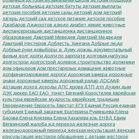
детская_больница
детские батуты
детские выплаты
детские пособия
детские сады
детский дом
детский
лагерь
детский сад
детское питание
детское пособие
Джабаров
Джанхотов
дзюдо
диабет
дикие животные
диспансеризация
дистанционка
дистанционное
образование
Дмитрий Меведев
Дмитрий Медведев
Дмитрий Нестеров
Доблесть_Хингана
Добрые люди
Добрые руки
довыборы_в_Думу
дождь
документальный
фильм
долг
долги
долги по зарплате
долговая нагрузка
долгострои
долгострой
долевое строительство
должники
дом офицеров
дом престарелых
домашние животные
допфинансирование
дороги
дорожная камера
дорожные
знаки
дорожные камеры
дорожный радар
ДОСААФ
дотации
доход
доходы
ДПС
дрова
ДТП
дтп
Дудин
дым
ДЭК
дюкер
ЕАО
ЕАО_тонет
Евгений Коростелев
еврейская
культура
еврейская_мудрость
еврейские традиции
Евровидение
Евросеть
Еврстат
ЕГЭ
Единая Россия
единая
субсидия
Единый заказчик
Екатерина Румянцева
Елена
Басова
Елена Князева
Елена Хахалева
ель
ЕНВД
Ефим
Вепринский
жалоба
жд переезд
железная дорога
железнодорожный переезд
женская кнсультация
женская
консультация
жестокое обращение с детьми
жестокое