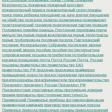
безопасность
пожарные
пожарный кроссфит
пожароопасный период
пожароопасный сезон
пожары
поиск
поиск ребенка
покушение на дачу взятки
покушение
на убийство
полезное
полигон
поликлиника
полиомиелит
политехнический техникум
политические партии
полиция
Половинко
помойки
помощь
Понтонная переправа
порча
имущества
порыв
порыв водопровода
порыв теплотрассы
порыв трубопровода
посевная
поселок Партизанский
послание Федеральному Собранию
последние звонки
последний звонок
пособие
пособия
постинтернатное
сопровождение
посылка
потребители
потребительская
корзина
похищение
почта
Почта России
Почта_России
пошлины
правительство
правительство ЕАО
правительство РФ
праздник
праздники
праймериз
превышение скорости
предостережение
предпенсионер
предпенсионеры
предприниматели
предпринимательство
Президент
президент России
Президент РФ
Президентские спортивные игры
презумпция доверия
премия
препараты
преступление
преступность
Приамурский
Приамурье
приборы фотовидеофиксации
прививочная кампания
приговор
пригородные поезда
Приморье
природа
природные пожары
природоохранная