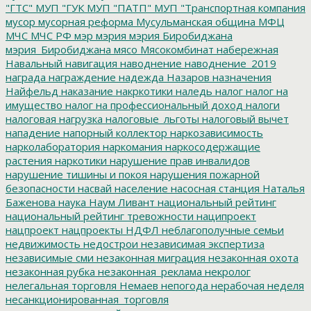
"ГТС"
МУП "ГУК
МУП "ПАТП"
МУП "Транспортная компания
мусор
мусорная реформа
Мусульманская община
МФЦ
МЧС
МЧС РФ
мэр
мэрия
мэрия Биробиджана
мэрия_Биробиджана
мясо
Мясокомбинат
набережная
Навальный
навигация
наводнение
наводнение_2019
награда
награждение
надежда
Назаров
назначения
Найфельд
наказание
накркотики
наледь
налог
налог на
имущество
налог на профессиональный доход
налоги
налоговая нагрузка
налоговые_льготы
налоговый вычет
нападение
напорный коллектор
наркозависимость
нарколаборатория
наркомания
наркосодержащие
растения
наркотики
нарушение прав инвалидов
нарушение тишины и покоя
нарушения пожарной
безопасности
насвай
население
насосная станция
Наталья
Баженова
наука
Наум Ливант
национальный рейтинг
национальный рейтинг тревожности
наципроект
нацпроект
нацпроекты
НДФЛ
неблагополучные семьи
недвижимость
недострои
независимая экспертиза
независимые сми
незаконная миграция
незаконная охота
незаконная рубка
незаконная_реклама
некролог
нелегальная торговля
Немаев
непогода
нерабочая неделя
несанкционированная_торговля