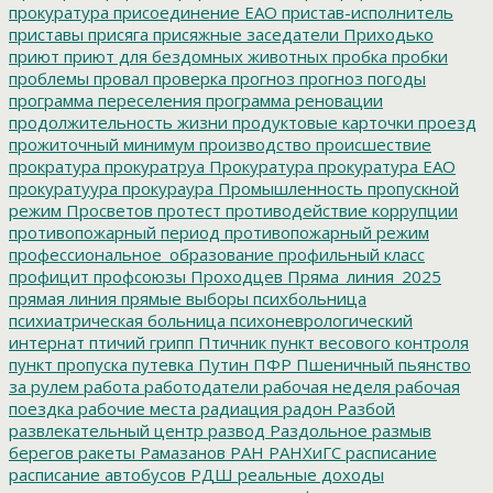
прокуратура
присоединение ЕАО
пристав-исполнитель
приставы
присяга
присяжные заседатели
Приходько
приют
приют для бездомных животных
пробка
пробки
проблемы
провал
проверка
прогноз
прогноз погоды
программа переселения
программа реновации
продолжительность жизни
продуктовые карточки
проезд
прожиточный минимум
производство
происшествие
прократура
прокуратруа
Прокуратура
прокуратура ЕАО
прокуратуура
прокураура
Промышленность
пропускной
режим
Просветов
протест
противодействие коррупции
противопожарный период
противопожарный режим
профессиональное_образование
профильный класс
профицит
профсоюзы
Проходцев
Пряма_линия_2025
прямая линия
прямые выборы
психбольница
психиатрическая больница
психоневрологический
интернат
птичий грипп
Птичник
пункт весового контроля
пункт пропуска
путевка
Путин
ПФР
Пшеничный
пьянство
за рулем
работа
работодатели
рабочая неделя
рабочая
поездка
рабочие места
радиация
радон
Разбой
развлекательный центр
развод
Раздольное
размыв
берегов
ракеты
Рамазанов
РАН
РАНХиГС
расписание
расписание автобусов
РДШ
реальные доходы