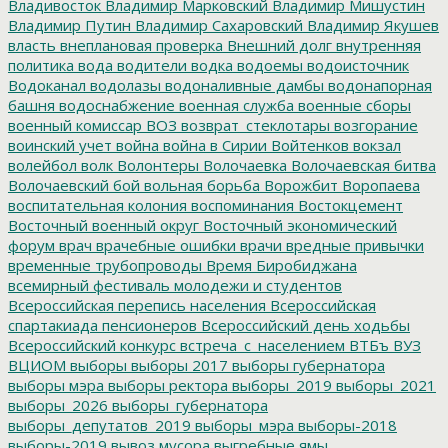
Владивосток
Владимир Марковский
Владимир Мишустин
Владимир Путин
Владимир Сахаровский
Владимир Якушев
власть
внеплановая проверка
Внешний долг
внутренняя
политика
вода
водители
водка
водоемы
водоисточник
Водоканал
водолазы
водоналивные дамбы
водонапорная
башня
водоснабжение
военная служба
военные сборы
военный комиссар
ВОЗ
возврат_стеклотары
возгорание
воинский учет
война
война в Сирии
Войтенков
вокзал
волейбол
волк
Волонтеры
Волочаевка
Волочаевская битва
Волочаевский бой
вольная борьба
Ворожбит
Воропаева
воспитательная колония
воспоминания
Востокцемент
Восточный военный округ
Восточный экономический
форум
врач
врачебные ошибки
врачи
вредные привычки
временные трубопроводы
Время Биробиджана
всемирный фестиваль молодежи и студентов
Всероссийская перепись населения
Всероссийская
спартакиада пенсионеров
Всероссийский день ходьбы
Всероссийский конкурс
встреча_с_населением
ВТБъ
ВУЗ
ВЦИОМ
выборы
выборы 2017
выборы губернатора
выборы мэра
выборы ректора
выборы_2019
выборы_2021
выборы_2026
выборы_губернатора
выборы_депутатов_2019
выборы_мэра
выборы-2018
выборы-2019
вывоз мусора
выгребные ямы