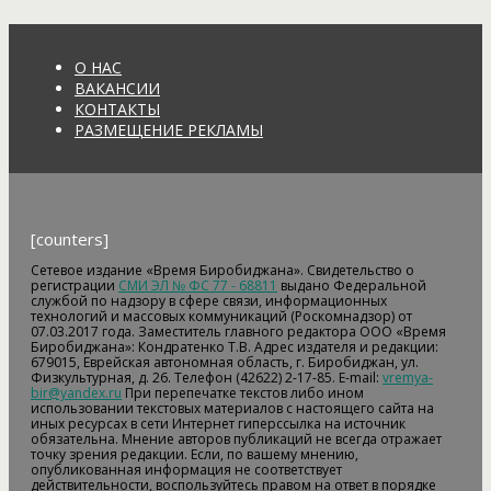
О НАС
ВАКАНСИИ
КОНТАКТЫ
РАЗМЕЩЕНИЕ РЕКЛАМЫ
[counters]
Сетевое издание «Время Биробиджана». Свидетельство о
регистрации
СМИ ЭЛ № ФС 77 - 68811
выдано Федеральной
службой по надзору в сфере связи, информационных
технологий и массовых коммуникаций (Роскомнадзор) от
07.03.2017 года. Заместитель главного редактора ООО «Время
Биробиджана»: Кондратенко Т.В. Адрес издателя и редакции:
679015, Еврейская автономная область, г. Биробиджан, ул.
Физкультурная, д. 26. Телефон (42622) 2-17-85. E-mail:
vremya-
bir@yandex.ru
При перепечатке текстов либо ином
использовании текстовых материалов с настоящего сайта на
иных ресурсах в сети Интернет гиперссылка на источник
обязательна. Мнение авторов публикаций не всегда отражает
точку зрения редакции. Если, по вашему мнению,
опубликованная информация не соответствует
действительности, воспользуйтесь правом на ответ в порядке