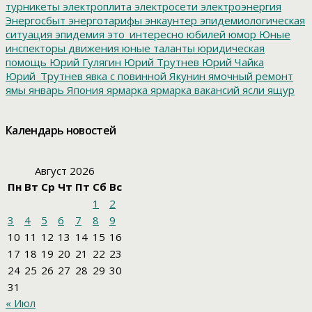
турникеты
электроплита
электросети
электроэнергия
Энергосбыт
энерготарифы
энкаунтер
эпидемиологическая
ситуация
эпидемия
это_интересно
юбилей
юмор
Юные
инспекторы движения
юные таланты
юридическая
помощь
Юрий Гулягин
Юрий Трутнев
Юрий Чайка
Юрий_Трутнев
явка с повинной
Якунин
ямочный ремонт
ямы
январь
Япония
ярмарка
ярмарка вакансий
ясли
ящур
Календарь новостей
Август 2026
Пн
Вт
Ср
Чт
Пт
Сб
Вс
1
2
3
4
5
6
7
8
9
10
11
12
13
14
15
16
17
18
19
20
21
22
23
24
25
26
27
28
29
30
31
« Июл