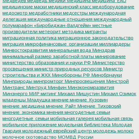
Медведев
медведь
медики
Медицина
медицина_ЕАО
медицинские маски
медицинский класс
медоборудование
медосмотр
медработники
медсестры
международная
делегация
международные отношения
международный
полумарафон «Биробиджан-Валдгейм»
местные
производители
метеорит
методика
мигранты
миграционная политика
миграционное законодательство
миграция
микрофинансовые_организации
миллиардеры
Минвостокразвития
минеральная вода
Минздрав
минимальный размер заработной платы
минирование
министерство образования и науки РФ
Министерство
просвещения
министр природных ресурсов
Министр
строительства и ЖКХ
Минобороны РФ
Минобрнауки
Минприроды
минпромторг
Минпросвещения
Минстрой
Минтранс
Минтруд
Минфин
Минэкономразвития
Минэнерго
МИР
митинг
Михаил Мишустин
Михаил Озимок
младенцы
Младушка
мнение
мнение_Кузовин
мнение_медицина
мнение_Райт
Мнение_Тиховский
мнение_экономика
мнения
многодетные семьи
многодетные_семьи
мобильная галерея
мобильная связь
мобильное приложение
модельная библиотека
Молодая
Гвардия
молодежный еврейский центр
молодежь
молоко
молочное скотоводство
МОМВД России