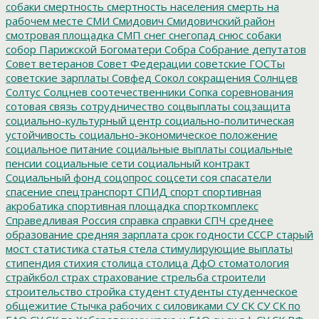
собаки
смертность
смертность населения
смерть на
рабочем месте
СМИ
Смидович
Смидовичский район
смотровая площадка
СМП
снег
снегопад
снюс
собаки
собор Парижской Богоматери
Собра
Собрание депутатов
Совет ветеранов
Совет Федерации
советские ГОСТы
советские зарплаты
Совфед
Сокол
сокращения
Солнцев
Солтус
Солцнев
соотечественники
Сопка
соревнования
сотовая связь
сотрудничество
соцвыплаты
соцзащита
социально-культурный центр
социально-политическая
устойчивость
социально-экономическое положение
социальное питание
социальные выплаты
социальные
пенсии
социальные сети
социальный контракт
Социальный фонд
соцопрос
соцсети
соя
спасатели
спасение
спецтранспорт
СПИД
спорт
спортивная
акробатика
спортивная площадка
спорткомплекс
Справедливая Россия
справка
справки
СПЧ
среднее
образование
средняя зарплата
срок годности
СССР
старый
мост
статистика
статья
стела
стимулирующие выплаты
стипендия
стихия
столица
столица ДфО
стоматология
страйкбол
страх
страхование
стрельба
строители
строительство
стройка
студент
студенты
студенческое
общежитие
Стычка рабочих с силовиками
СУ СК
СУ СК по