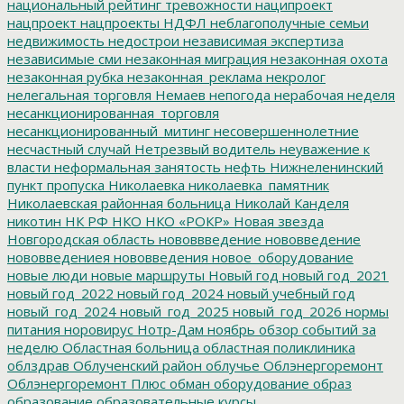
национальный рейтинг тревожности
наципроект
нацпроект
нацпроекты
НДФЛ
неблагополучные семьи
недвижимость
недострои
независимая экспертиза
независимые сми
незаконная миграция
незаконная охота
незаконная рубка
незаконная_реклама
некролог
нелегальная торговля
Немаев
непогода
нерабочая неделя
несанкционированная_торговля
несанкционированный_митинг
несовершеннолетние
несчастный случай
Нетрезвый водитель
неуважение к
власти
неформальная занятость
нефть
Нижнеленинский
пункт пропуска
Николаевка
николаевка_памятник
Николаевская районная больница
Николай Канделя
никотин
НК РФ
НКО
НКО «РОКР»
Новая звезда
Новгородская область
нововвведение
нововведение
нововведениея
нововведения
новое_оборудование
новые люди
новые маршруты
Новый год
новый год_2021
новый год_2022
новый год_2024
новый учебный год
новый_год_2024
новый_год_2025
новый_год_2026
нормы
питания
норовирус
Нотр-Дам
ноябрь
обзор событий за
неделю
Областная больница
областная поликлиника
облздрав
Облученский район
облучье
Облэнергоремонт
Облэнергоремонт Плюс
обман
оборудование
образ
образование
образовательные курсы