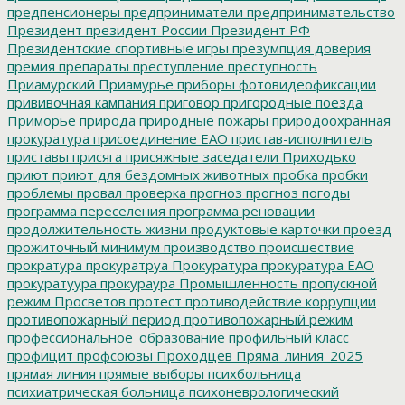
предпенсионеры
предприниматели
предпринимательство
Президент
президент России
Президент РФ
Президентские спортивные игры
презумпция доверия
премия
препараты
преступление
преступность
Приамурский
Приамурье
приборы фотовидеофиксации
прививочная кампания
приговор
пригородные поезда
Приморье
природа
природные пожары
природоохранная
прокуратура
присоединение ЕАО
пристав-исполнитель
приставы
присяга
присяжные заседатели
Приходько
приют
приют для бездомных животных
пробка
пробки
проблемы
провал
проверка
прогноз
прогноз погоды
программа переселения
программа реновации
продолжительность жизни
продуктовые карточки
проезд
прожиточный минимум
производство
происшествие
прократура
прокуратруа
Прокуратура
прокуратура ЕАО
прокуратуура
прокураура
Промышленность
пропускной
режим
Просветов
протест
противодействие коррупции
противопожарный период
противопожарный режим
профессиональное_образование
профильный класс
профицит
профсоюзы
Проходцев
Пряма_линия_2025
прямая линия
прямые выборы
психбольница
психиатрическая больница
психоневрологический