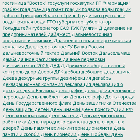
гостиница "Восток"
госуслуги
госхакупки
ГП "Фармация"
грабеж
град
граница
грант
график подвоза воды
график
работы
Григорий Волохов
Грипп
Грудинин
грунтовые
воды
грязная вода
ГТО
губернатор
губернатор
Гольдштейн
губернатор ЕАО
ГУК
Гулягин
Д
давление на
предпринимателей
дайджест
Дальневосточная
оперативная таможня
Дальневосточная энергетическая
компания
Дальневосточное ГУ Банка России
дальневосточный гектар
Дальний Восток
Дальсельмаш
дамба
дачное расписание
дачные перевозки
дачный_сезон_2026
ДВЖД
Движение общественный
контроль
двор
Дворы
ДГК
дебош
дебошир
дедовщина
Деева
дежурные группы
дезинфекция
декабрь
декларационная компания
декларация
декларация о
доходах
дело Ельчина
демография
демогрфия
денежные
переводы
День влюбленных
День географа
День города
День Государственного флага
День защитника Отечества
день защиты детей
День Знаний
День Конституции РФ
День космонавтики
День матери
День медицинского
работника
День народного единства
день открытых
дверей
День памяти воина-интернационалиста
День
памяти и скорби
День пионерии
День Победы
День