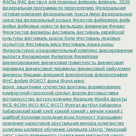
ФАПы
ФАС
фастфуд для пожилых
февраль
февраль_2026
федеральная программа по переселению
Федеральная
сетевая компания
федеральная трасса Амур
федеральные
средства
федеральный розыск
Федотов
фейерверк
фейк
фейки
фейковые новости
фельдшер
феминизм
Феникс
Феоктистов
фермеры
фестиваль
фестиваль еврейской
культуры
фестиваль красок Холи
Фестиваль ледовых
скульптур
Фестиваль мяса
Фестиваль языка идиш
Физкультурно-оздоровительный комплекс
фиксированная
выплата
Филармония
Филиппов
Филиппова
финансирование
финансовая грамотность
финансовая
пирамида
финансовые пирамиды
финансовый омбудсмен
финансы
Фишман
флешмоб
флюорограф
флюорография
ФНС
фобия
ФОКОТ
фонд
Фонд кино
фонд_защитники_отечества
фонтаны
формирование
комфортной городской среды\
форум
фотовыставка
фотоискусство
фотохудожники
Франция
Фрейд
фрукты
ФСБ
ФСИН
ФСО
ФСС
ФССП
Фургал
футбол
Хабаровск
Хабаровский край
хлеб
хоккей
хоккей с мячом
хоккей с
шайбой
Холдоми
холодная вода
Холокост
Хорошавин
хранение наркотиков
хрустальная менора
хулиганство
хулиганы
целевое обучение
Целищев
Центр "Амурский
тигр"
центр временного содержания мигрантов
центр