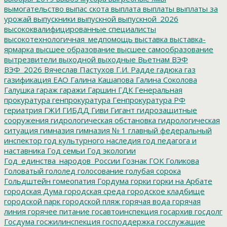
вымогательство
выпас скота
выплата
выплаты
выплаты за
урожай
выпускники
выпускной
выпускной_2026
высококвалифицированные специалисты
высокотехнологичная_медпомощь
выставка
выставка-
ярмарка
высшее образование
высшее самообразование
вытрезвители
выходной
выходные
Вьетнам
ВЭФ
ВЭФ_2026
Вячеслав Пастухов
Г.И. Радде
гадюка
газ
газификация ЕАО
Галина Кашапова
Галина Соколова
Галушка
гараж
гаражи
Гаршин
ГДК
Генеральная
прокуратура
генпрокуратура
Генпрокуратура РФ
гериатрия
ГЖИ
ГИБДД
Гиви
Гигант
гидрозащитные
сооружения
гидрологическая обстановка
гидрологическая
ситуация
гимназия
гимназия № 1
главный федеральный
инспектор
год культурного наследия
год педагога и
наставника
Год семьи
Год экологии
Год_единства_народов_России
Гознак
ГОК
Голикова
Головатый
гололед
голосование
голубая сорока
Гольдштейн
гомеопатия
Гордума
горки
горки на Арбате
городская Дума
городская среда
городское кладбище
городской парк
городской пляж
горячая вода
горячая
линия
горячее питание
госавтоинспекция
госархив
госдолг
Госдума
госжилинспекция
господдержка
госслужащие