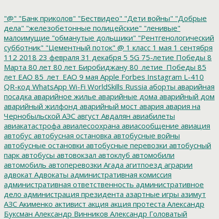
"@"
"Банк приколов"
"Бествидео"
"Дети войны"
"Добрые
дела"
"железобетонные полицейские"
"ленивые"
малоимущие
"обманутые дольщики"
"Рентгенологический
субботник"
"Цементный поток"
@
1 класс
1 мая
1 сентября
112
2018
23 февраля
31 декабря
5
5G
75-летие Победы
8
Марта
80 лет
80 лет Биробиджану
80_летие_Победы
85
лет ЕАО
85_лет_ЕАО
9 мая
Apple
Forbes
Instagram
L-410
QR-код
WhatsApp
Wi-Fi
WorldSkills Russia
аборты
аварийная
посадка
аварийное жилье
аварийные дома
аварийный дом
аварийный жилфонд
аварийный мост
авария
авария на
Чернобыльской АЭС
август
Авдалян
авиабилеты
авиакатастрофа
авиалесоохрана
авиасообщение
авиация
автобус
автобусная остановка
автобусные войны
автобусные остановки
автобусные перевозки
автобусный
парк
автобусы
автовокзал
автоклуб
автомобили
автомобиль
автоперевозки
Агада
агитпоезд
аграрии
адвокат
Адвокаты
административная комиссия
административная ответственность
административное
дело
администрация президента
азартные игры
азимут
АЗС
Акименко
активист
акция
акция протеста
Александр
Буксман
Александр Винников
Александр Головатый