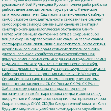
рукопашный бой
Румянцева
Русская поляна
рыба
рыбалка
рыбоводные заводы
рынок труда
рысь
с. Ленинское
сага_налоговый_гнет
Сад памяти
сальмонеллез
Самбери
самбо
самогон
самодеятельность
самозанятые
самолет
самооборона
самосуд
санавиация
санация
санитария
санитарно-эпидемиологическая обстанвока
Санкт-
Петербург
санкции
сантехника
сатира
Сбербанк
сбор
вещей
сбор на здравоохранение
свадьба
свалка
свалки
светофоры
свищ
связь
священнослужитель
секта
секция
акробатики
сельские врачи
сельские жители
сельский
учитель
сельское хозяйство
сельскохозяйственная
ярмарка
семена
семья
семья года
Семья года-2019
семья
года-2020
Семья года-2021
Сенаторы
сено
сентябрь
Сергей Ерёмин
Сергей Солтус
Сергей Фургал
сертификат
сибиреязвенные захоронения
сигареты
СИЗО
сирена
Сирия
Сироткин
сироты
система оповещения
система
оповещения населения
СК
СК России
СК РФ
СК РФ по
Хабаровскому краю
сказка
скандал
сквер
сквер
пограничников
скейт-парк
скидка
скидки и акции
склад
вооружения и боеприпасов
склад пиломатериалов
скорая
Скорая помощь
СКУД
СКУДы
Следственный комитет
Слет
будущих медиков
служебная командировка
служебные