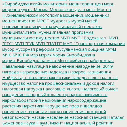
«Биробиджанский»
мониторинг
мониторинг цен
морг
морепродукты
Москва
Московское дело
мост
Мост в
Нижнеленинском
мотопомпа
мошенник
мошенники
мошенничество
МРОТ
мудрость
музей
музей
современного искусства
музыкальный спектакль
муниципалитеты
муниципальная программа
муниципальное имущество
МУП
МУП "Водоканал"
МУП
"ГТС"
МУП "ГУК
МУП "ПАТП"
МУП "Транспортная компания
мусор
мусорная реформа
Мусульманская община
МФЦ
МЧС
МЧС РФ
мэр
мэрия
мэрия Биробиджана
мэрия_Биробиджана
мясо
Мясокомбинат
набережная
Навальный
навигация
наводнение
наводнение_2019
награда
награждение
надежда
Назаров
назначения
Найфельд
наказание
накркотики
наледь
налог
налог на
имущество
налог на профессиональный доход
налоги
налоговая нагрузка
налоговые_льготы
налоговый вычет
нападение
напорный коллектор
наркозависимость
нарколаборатория
наркомания
наркосодержащие
растения
наркотики
нарушение прав инвалидов
нарушение тишины и покоя
нарушения пожарной
безопасности
насвай
население
насосная станция
Наталья
Баженова
наука
Наум Ливант
национальный рейтинг