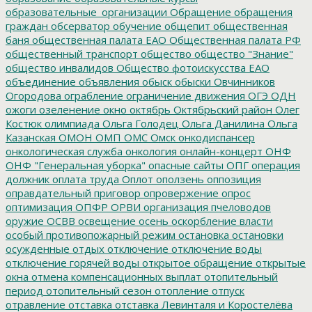
образовательные_организации
Обращение
обращения
граждан
обсерватор
обучение
общепит
общественная
баня
общественная палата ЕАО
Общественная палата РФ
общественный транспорт
общество
общество "Знание"
общество инвалидов
Общество фотоискусства ЕАО
объединение
объявления
обыск
обыски
Овчинников
Огородова
ограбление
ограничение движения
ОГЭ
ОДН
ожоги
озеленение
окно
октябрь
Октябрьский район
Олег
Костюк
олимпиада
Ольга Голодец
Ольга Данилина
Ольга
Казанская
ОМОН
ОМП
ОМС
Омск
онкодиспансер
онкологическая служба
онкология
онлайн-концерт
ОНФ
ОНФ "Генеральная уборка"
опасные сайты
ОПГ
операция
должник
оплата труда
Оплот
оползень
оппозиция
оправдательный приговор
опровержение
опрос
оптимизация
ОПФР
ОРВИ
организация пчеловодов
оружие
ОСВВ
освещение
осень
оскорбление власти
особый противопожарный режим
остановка
остановки
осужденные
отдых
отключение
отключение воды
отключение горячей воды
открытое обращение
открытые
окна
отмена компенсационных выплат
отопительный
период
отопительный сезон
отопление
отпуск
отравление
отставка
отставка Левинталя и Коростелёва