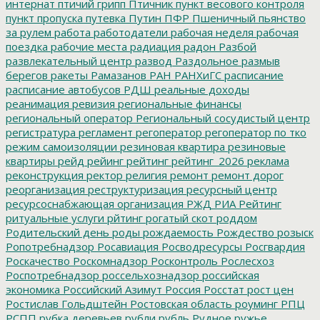
интернат
птичий грипп
Птичник
пункт весового контроля
пункт пропуска
путевка
Путин
ПФР
Пшеничный
пьянство
за рулем
работа
работодатели
рабочая неделя
рабочая
поездка
рабочие места
радиация
радон
Разбой
развлекательный центр
развод
Раздольное
размыв
берегов
ракеты
Рамазанов
РАН
РАНХиГС
расписание
расписание автобусов
РДШ
реальные доходы
реанимация
ревизия
региональные финансы
региональный оператор
Региональный сосудистый центр
регистратура
регламент
регоператор
регоператор по тко
режим самоизоляции
резиновая квартира
резиновые
квартиры
рейд
рейинг
рейтинг
рейтинг_2026
реклама
реконструкция
ректор
религия
ремонт
ремонт дорог
реорганизация
реструктуризация
ресурсный центр
ресурсоснабжающая организация
РЖД
РИА Рейтинг
ритуальные услуги
рйтинг
рогатый скот
роддом
Родительский день
роды
рождаемость
Рождество
розыск
Ропотребнадзор
Росавиация
Росводресурсы
Росгвардия
Роскачество
Роскомнадзор
Росконтроль
Рослесхоз
Роспотребнадзор
россельхознадзор
российская
экономика
Российский Азимут
Россия
Росстат
рост цен
Ростислав Гольдштейн
Ростовская область
роуминг
РПЦ
РСПП
рубка деревьев
рубли
рубль
Рудное
ружье