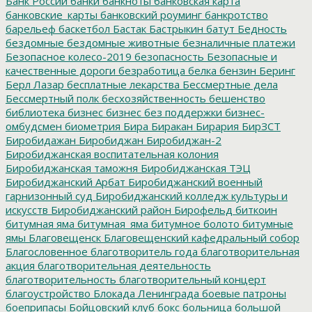
Банк России
банки
банкноты
банковская карта
банковские_карты
банковский роуминг
банкротство
барельеф
баскетбол
Бастак
Бастрыкин
батут
Бедность
бездомные
бездомные животные
безналичные платежи
Безопасное колесо-2019
безопасность
Безопасные и
качественные дороги
безработица
белка
бензин
Беринг
Берл Лазар
бесплатные лекарства
Бессмертные дела
Бессмертный полк
бесхозяйственность
бешенство
библиотека
бизнес
бизнес без поддержки
бизнес-
омбудсмен
биометрия
Бира
Биракан
Бирария
БирЗСТ
Биробидажан
Биробиджан
Биробиджан-2
Биробиджанская воспитательная колония
Биробиджанская таможня
Биробиджанская ТЭЦ
Биробиджанский Арбат
Биробиджанский военный
гарнизонный суд
Биробиджанский колледж культуры и
искусств
Биробиджанский район
Бирофельд
биткоин
битумная яма
битумная_яма
битумное болото
битумные
ямы
Благовещенск
Благовещенский кафедральный собор
Благословенное
благотворитель года
благотворительная
акция
благотворительная деятельность
благотворительность
благотворительный концерт
благоустройство
Блокада Ленинграда
боевые патроны
боеприпасы
Бойцовский клуб
бокс
больница
большой