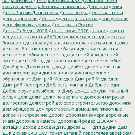
пограничника
День работника ЖКХ
День работника
культуры
день работника транспорта
День рождения
День России
День семьи
День соседа
День спасателя
день строителя
День студента
день тигра
день учителя
день физкультурника
День флага России
День_Победы_2026
День_семьи_2026
деньги
депутат
депутаты
депутаты ЕАО
детдом
дети
детсады
детская
больница
детская музыкальная школа
детская площадка
детская_больница
детские батуты
детские выплаты
детские пособия
детские сады
детский дом
детский
лагерь
детский сад
детское питание
детское пособие
Джабаров
Джанхотов
дзюдо
диабет
дикие животные
диспансеризация
дистанционка
дистанционное
образование
Дмитрий Меведев
Дмитрий Медведев
Дмитрий Нестеров
Доблесть_Хингана
Добрые люди
Добрые руки
довыборы_в_Думу
дождь
документальный
фильм
долг
долги
долги по зарплате
долговая нагрузка
долгострои
долгострой
долевое строительство
должники
дом офицеров
дом престарелых
домашние животные
допфинансирование
дороги
дорожная камера
дорожные
знаки
дорожные камеры
дорожный радар
ДОСААФ
дотации
доход
доходы
ДПС
дрова
ДТП
дтп
Дудин
дым
ДЭК
дюкер
ЕАО
ЕАО_тонет
Евгений Коростелев
еврейская