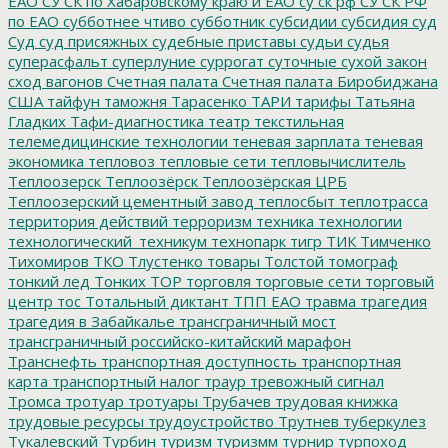
ЕАО
СУ СК по Хабаровскому краю и ЕАО
су ск рф
СУ СК РФ
по ЕАО
субботнее чтиво
субботник
субсидии
субсидия
суд
Суд
суд присяжных
судебные приставы
судьи
судья
суперасфальт
суперлуние
суррогат
суточные
сухой закон
сход вагонов
Счетная палата
Счетная палата Биробиджана
США
тайфун
таможня
Тарасенко
ТАРИ
тарифы
Татьяна
Гладких
Тафи-диагностика
театр
текстильная
телемедицинские технологии
теневая зарплата
теневая
экономика
тепловоз
тепловые сети
тепловычислитель
Теплоозерск
Теплоозёрск
Теплоозёрская ЦРБ
Теплоозерский цементный завод
теплосбыт
теплотрасса
территория действий
терроризм
техника
технологии
технологический_техникум
технопарк
тигр
ТИК
Тимченко
Тихомиров
ТКО
Тлустенко
товары
Толстой
томограф
тонкий лед
Тонких
ТОР
торговля
торговые сети
торговый
центр
тос
Тотальный диктант
ТПП ЕАО
травма
трагедия
трагедия в Забайкалье
трансграничный мост
трансграничный российско-китайский марафон
Транснефть
транспортная доступность
транспортная
карта
транспортный налог
траур
тревожный сигнал
Тромса
тротуар
тротуары
Трубачев
трудовая книжка
трудовые ресурсы
трудоустройство
Трутнев
туберкулез
Тукалевский
Турбин
туризм
туризмм
турнир
турпоход