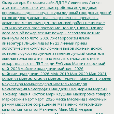
Омер
лагерь
Лагошина
лайк
ЛДПР
Левинталь
Легкая
атлетика
легкоатлетическая пробежка
лед
ледовая
переправа
ледовые скульптуры
ледовый городок
ледовый
каток
ледоход
лекарства
лекарственные препараты
лекарство
Ленинская ЦРБ
Ленинский район
Ленинское
Ленинское сельское поселение
Леонид Школьник
лес
леса
лесной пожар
лесные пожары
лесопилка
летние
каникулы
лето
лето_2026
лжетерроризм
лимон
литература
Лицей
лицей № 23
личный прием
логистический комплеск
ложный вызов
ложный донос
лотерея
лоукостер
лунное затмение
лучший спасатель
лыжная гонка
льготная ипотека
льготники
льготные
лекарства
льготы
ЛЭП
люди ЕАО
люк
Магнитогорск
май
май_2026
майские праздники
майские_2026
майские_праздники_2026
МАК-2019
Мак-2020
Мак-2021
Макаров
Максим Акимов
Максим Семенов
Максим Шупиков
макулатура
Мама-предприниматель
Мамедов
маммография
мамография
мандарин
мандарины
Марвин
Токайер
Мария Костюк
Марк Кауфман
маркировка товаров
Марковский
март
март_2026
маска
Масленица
масочный
режим
массовое сокращение
Матвиенко
материнский
капитал
маткапитал
Махинько
Маяк
МВД
медаль