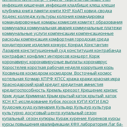
инфекция
кишечная_инфекция
кладбище
клещ
клещи
клубника
книга памяти
книги
КНР
КоАП
ковид-сводка
Кодекс
колледж культуры
колония
командировка
командировочные
комары
комиссия
комитет образования
коммуналка
коммунальная авария
коммунальные платежи
коммунальные услуги
компенсации
компенсационные
расходы
компенсация
комфортная городская среда
кондитерские изделия
конкурс
Конрад
Константин
Лазарев
конституционный суд
конституция
контрабанда
контрафакт
конфликт интересов
концерт
Корж
коронавирус
коронавирусные выплаты
коронаврус
Коростелев
короткая рабочая неделя
коррупция
корь
Косвинцев
космодром
космодром_Восточный
космос
котельная
Кочмар
КПРФ
КПСС
кража
кражи
красная икра
Краснодарский край
кредит
кредитная амнистия
кредитоспособность
Кремль
креозот
Крещение
кризис
Крик души
Криминал
Крым
крытый каток
крытый_каток
КСН
КТ-исследование
Кубок лосося
КУГИ
КУГИ ЕАО
Кудесник
кудо
кулинария
Кульдкр
Кульдур
культура
культурно досуговый центр
купальный сезон
купальный_сезон
купюры
Кураж
курение
Куренков
курсы
курсы повышения квалификации
КФХ
лаборатория
Лаг ба-