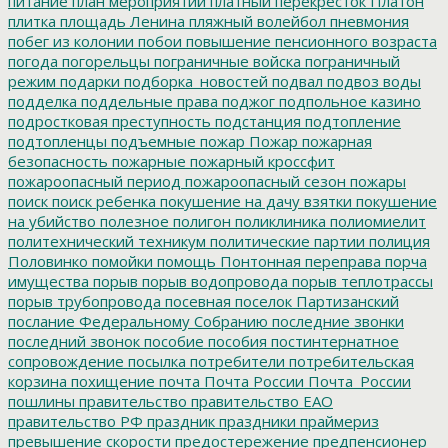
питание
план мероприятий
платный перекресток
Платон
плитка
площадь Ленина
пляжный волейбол
пневмония
побег из колонии
побои
повышение пенсионного возраста
погода
погорельцы
пограничные войска
пограничный
режим
подарки
подборка_новостей
подвал
подвоз воды
подделка
поддельные права
поджог
подпольное казино
подростковая преступность
подстанция
подтопление
подтопленцы
подъемные
пожар
Пожар
пожарная
безопасность
пожарные
пожарный кроссфит
пожароопасный период
пожароопасный сезон
пожары
поиск
поиск ребенка
покушение на дачу взятки
покушение
на убийство
полезное
полигон
поликлиника
полиомиелит
политехнический техникум
политические партии
полиция
Половинко
помойки
помощь
Понтонная переправа
порча
имущества
порыв
порыв водопровода
порыв теплотрассы
порыв трубопровода
посевная
поселок Партизанский
послание Федеральному Собранию
последние звонки
последний звонок
пособие
пособия
постинтернатное
сопровождение
посылка
потребители
потребительская
корзина
похищение
почта
Почта России
Почта_России
пошлины
правительство
правительство ЕАО
правительство РФ
праздник
праздники
праймериз
превышение скорости
предостережение
предпенсионер