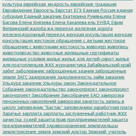
культура
еврейская_мудрость
еврейские традиции
Евровидение
Евросеть
Еврстат
ЕГЭ
Единая Россия
единая
субсидия
Единый заказчик
Екатерина Румянцева
Елена
Басова
Елена Князева
Елена Хахалева
ель
ЕНВД
Ефим
Вепринский
жалоба
жд переезд
железная дорога
железнодорожный переезд
женская кнсультация
женская
консультация
жестокое обращение с детьми
жестокое
обращение с животными
жестокость
живодер
живопись
животноводство
животные
жилищные сертификаты
жилищные условия
жилье
жилье для детей-сирот
жильё
для подтопленцев
ЖКХ
журналистика
Забайкальский край
забег
заболевание
заброшенные здания
заброшенные
земли
ЗАГС
задержание
задолженность
займ
заказник
Ульдура
заказник Ульдуры
закон
Законодательное
Собрание
законодательство
законопреокт
законопроект
законороект
Заксобрание
Заксобрание ЕАО
заморозка
пенсионных накоплений
заморозки
занятость
запись в
школу
заповедник "Бастак"
заповедники
заработная плата
Заречье
зарплата
зарплаты
заслуженный работник ЖКХ
зачистка_судей
защита прав предпринимателей
защита
предпринимателей
здравоохранение
земледельцы
землетрясение
земля
земский доктор
Земский_учитель