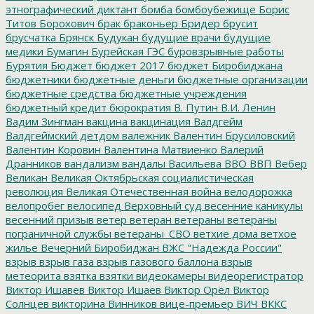
этнографический диктант
бомба
бомбоубежище
Борис
Титов
Борохович
брак
браконьер
Бридер
брусит
брусчатка
Брянск
Будукан
будущие врачи
будущие
медики
Бумагин
Бурейская ГЭС
буровзрывные работы
Бурятия
Бюджет
бюджет 2017
бюджет Биробиджана
бюджетники
бюджетные деньги
бюджетные организации
бюджетные средства
бюджетные учреждения
бюджетный кредит
бюрократия
В. Путин
В.И. Ленин
Вадим Зингман
вакцина
вакцинация
Валдгейм
Валдгеймский детдом
валежник
Валентин Брусиловский
Валентин Коровин
Валентина Матвиенко
Валерий
Дранников
вандализм
вандалы
Васильева
ВВО
ВВП
Вебер
Великан
Великая Октябрьская социалистическая
революция
Великая Отечественная война
велодорожка
велопробег
велосипед
Верховный суд
весенние каникулы
весенний призыв
ветер
ветеран
ветераны
ветераны
пограничной службы
ветераны_СВО
ветхие дома
ветхое
жилье
Вечерний Биробиджан
ВЖС "Надежда России"
взрыв
взрыв газа
взрыв газового баллона
взрыв
метеорита
взятка
взятки
видеокамеры
видеорегистратор
Виктор Ишавев
Виктор Ишаев
Виктор Орёл
Виктор
Солнцев
викторина
Винников
вице-премьер
ВИЧ
ВККС