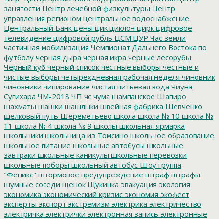
занятости
Центр лечебной физкультуры
Центр
управления регионом
центральное водоснабжение
Центральный Банк
цены
цик
циклон
цирк
цифровое
телевидение
цифровой рубль
ЦСМ
ЦУР
Час земли
частичная мобилизация
Чемпионат Дальнего Востока по
футболу
черная дыра
черная икра
черные лесорубы
Черный куб
черный список
честные выборы
честные и
чистые выборы
четырехдневная рабочая неделя
чиновник
чиновники
чипирование
чистая питьевая вода
Чиунэ
Сугихара
ЧМ-2018
ЧП
чс
чума
шампанское
Шапиро
шахматы
шашки
шашлыки
швейная фабрика
Шевченко
шелковый путь
Шереметьево
школа
школа № 10
школа №
11
школа № 4
школа № 9
школы
школьная ярмарка
школьники
школьница из Томсино
школьное образование
школьное питание
школьные автобусы
школьные
завтраки
школьные каникулы
школьные перевозки
школьные поборы
школьный автобус
Шоу группа
"Феникс"
штормовое предупреждение
штраф
штрафы
шумные соседи
щенок
Щукинка
эвакуация
экология
экономика
экономический кризис
экономия
экофест
эксперты
экспорт
экстремизм
электрика
электричество
электричка
электрички
электронная запись
электронные