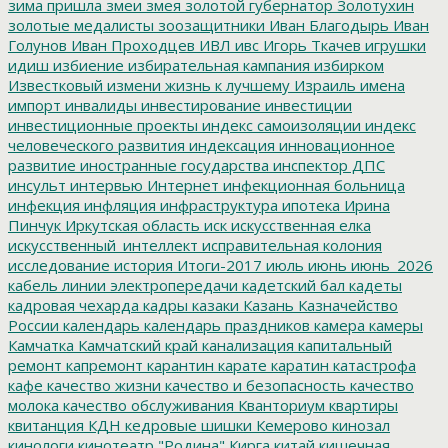
зима пришла
змеи
змея
золотой губернатор
Золотухин
золотые медалисты
зоозащитники
Иван Благодырь
Иван
Голунов
Иван Проходцев
ИВЛ
ивс
Игорь Ткачев
игрушки
идиш
избиение
избирательная кампания
избирком
Известковый
измени жизнь к лучшему
Израиль
имена
импорт
инвалиды
инвестирование
инвестиции
инвестиционные проекты
индекс самоизоляции
индекс
человеческого развития
индексация
инновационное
развитие
иностранные государства
инспектор ДПС
инсульт
интервью
Интернет
инфекционная больница
инфекция
инфляция
инфраструктура
ипотека
Ирина
Пинчук
Иркутская область
иск
искусственная елка
искусственный_интеллект
исправительная колония
исследование
история
Итоги-2017
июль
июнь
июнь_2026
кабель линии электропередачи
кадетский бал
кадеты
кадровая чехарда
кадры
казаки
Казань
Казначейство
России
календарь
календарь праздников
камера
камеры
Камчатка
Камчатский край
канализация
капитальный
ремонт
капремонт
карантин
карате
каратин
катастрофа
кафе
качество жизни
качество и безопасность
качество
молока
качество обслуживания
Кванториум
квартиры
квитанция
КДН
кедровые шишки
Кемерово
кинозал
кинологи
кинотеатр "Родина"
Кирга
китай
кишечная