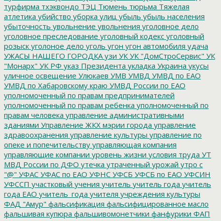
турфирма
тхэквондо
ТЭЦ
Тюмень
тюрьма
Тяжелая
атлетика
убийство
уборка улиц
убыль
убыль населения
убыточность
увольнение
увольнения
уголовное дело
уголовное преследование
уголовный кодекс
уголовный
розыск
уголоное дело
уголь
угон
угон автомобиля
удача
УЖАСЫ НАШЕГО ГОРОДКА
узи
УК
УК "ДомСтроСервис"
УК
"Монарх"
УК РФ
указ Президента
укладка
Украина
укусы
уличное освещение
Улюкаев
УМВ
УМВД
УМВД по ЕАО
УМВД по Хабаровскому краю
УМВД России по ЕАО
уполномоченный по правам предпринимателей
уполномоченный по правам ребенка
уполномоченный по
правам человека
управление административными
зданиями
Управление ЖКХ мэрии города
управление
здравоохранения
управление культуры
управление по
опеке и попечительству
управляющая компания
управляющие компании
уровень жизни
условия труда
УТ
МВД России по ДФО
утечка
утраченный урожай
утро с
"@"
УФАС
УФАС по ЕАО
УФНС
УФСБ
УФСБ по ЕАО
УФСИН
УФССП
участковый
учения
учитель
учитель года
учитель
года ЕАО
учитель_года
учителя
учреждения культуры
ФАД "Амур"
фальсификация
фальсифицированное масло
фальшивая купюра
фальшивомонетчики
фанфурики
ФАП