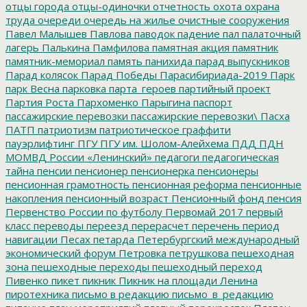
отцы города
отцы-одиночки
отчетность
охота
охрана
труда
очереди
очередь на жилье
очистные сооружения
Павел Малышев
Павлова
паводок
падение
пал
палаточный
лагерь
Палькина
Памфилова
памятная акция
памятник
памятник-мемориал
память
панихида
парад выпускников
Парад колясок
Парад Победы
Парасибириада-2019
Парк
парк Весна
парковка
парта_героев
партийный проект
Партия Роста
Пархоменко
Парыгина
паспорт
пассажирские перевозки
пассажирские перевозки\
Пасха
ПАТП
патриотизм
патриотическое граффити
пауэрлифтинг
ПГУ
ПГУ им. Шолом-Алейхема
ПДД
ПДН
МОМВД России «Ленинский»
педагоги
педагогическая
тайна
пенсии
пенсионер
пенсионерка
пенсионеры
пенсионная грамотность
пенсионная реформа
пенсионные
накопления
пенсионный возраст
Пенсионный фонд
пенсия
Первенство России по футболу
Первомай 2017
первый
класс
переводы
переезд
перерасчет
перечень
период
навигации
Песах
петарда
Петербургский международный
экономический форум
Петровка
петрушкова
пешеходная
зона
пешеходные переходы
пешеходный переход
Пивенко
пикет
пикник
Пикник на площади Ленина
пиротехника
письмо в редакцию
письмо_в_редакцию