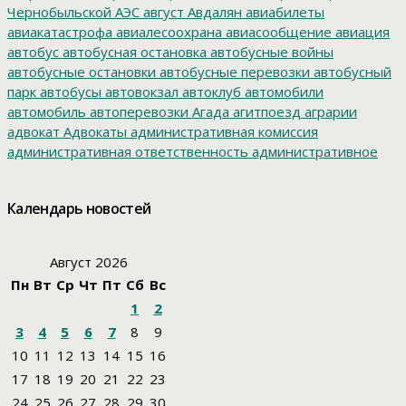
Чернобыльской АЭС
август
Авдалян
авиабилеты
авиакатастрофа
авиалесоохрана
авиасообщение
авиация
автобус
автобусная остановка
автобусные войны
автобусные остановки
автобусные перевозки
автобусный
парк
автобусы
автовокзал
автоклуб
автомобили
автомобиль
автоперевозки
Агада
агитпоезд
аграрии
адвокат
Адвокаты
административная комиссия
административная ответственность
административное
дело
администрация президента
азартные игры
азимут
АЗС
Акименко
активист
акция
акция протеста
Александр
Календарь новостей
Буксман
Александр Винников
Александр Головатый
Александр Золотухин
Александр Козлов
Александр
Левинталь
Александр Ливенталь
Александр Романов
Август 2026
Александр Соловьев
Александр Чаплыгин
Александра
Пн
Вт
Ср
Чт
Пт
Сб
Вс
Филиппова
Алексей Корниенко
Алексей Навальный
1
2
Алексей Хозяйский
Алексей Черный
Алеппо
алименты
Алиса
алкоголизация
Алкоголь
алкогольная продукция
3
4
5
6
7
8
9
аллергия
альманах
Амур
Амурзет
Амурская область
10
11
12
13
14
15
16
Амурский полоз
амурский тигр
Анатолий Мелешко
17
18
19
20
21
22
23
Анатолий Скоробогатов
Ангелы мира
Андрей Бялик
24
25
26
27
28
29
30