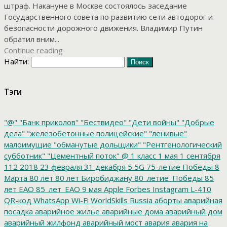
штраф. Накануне в Москве состоялось заседание
Государственного совета по развитию сети автодорог и
безопасности дорожного движения. Владимир Путин
обратил вним...
Continue reading
Найти:
Тэги
"@"
"Банк приколов"
"Бествидео"
"Дети войны"
"Добрые
дела"
"железобетонные полицейские"
"ленивые"
малоимущие
"обманутые дольщики"
"Рентгенологический
субботник"
"Цементный поток"
@
1 класс
1 мая
1 сентября
112
2018
23 февраля
31 декабря
5
5G
75-летие Победы
8
Марта
80 лет
80 лет Биробиджану
80_летие_Победы
85
лет ЕАО
85_лет_ЕАО
9 мая
Apple
Forbes
Instagram
L-410
QR-код
WhatsApp
Wi-Fi
WorldSkills Russia
аборты
аварийная
посадка
аварийное жилье
аварийные дома
аварийный дом
аварийный жилфонд
аварийный мост
авария
авария на