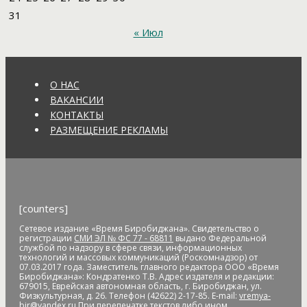
Андрей Голубь
Андрей Драчев
Андрей Пивенко
Анна
31
Кузнецова
аномальное потепление
анонимные звонки
« Июл
анонс
антивандальные меры
антикоррупционное
законодательство
антисанитария
антитеррористическая
безопасность
антитеррористическая комиссия
антитеррористические учения
АО "ДГК"
АО "ДРСК"
О НАС
апелляция
аппарат видеофиксации
апрель
аптека
ВАКАНСИИ
Арашуков
Арбат
Арена
аренда земли
арендная плата
КОНТАКТЫ
арест
арест счетов
Армия
Арнаполин
арт-объекты
Артеев
РАЗМЕЩЕНИЕ РЕКЛАМЫ
Артём Акименко
Артём Куликов
Архангельск
архив
архитектура
астероид
астрономия
асфальт
асфальтовое
покрытие
Атлет
аудиенция
аферисты
африканская чума
свиней
АЧС
аэропорт
аэрофлот
бал
банк
банк "Открытие"
Банк России
банки
банкноты
банковская карта
[counters]
банковские_карты
банковский роуминг
банкротство
барельеф
баскетбол
Бастак
Бастрыкин
батут
Бедность
Сетевое издание «Время Биробиджана». Свидетельство о
регистрации
СМИ ЭЛ № ФС 77 - 68811
выдано Федеральной
бездомные
бездомные животные
безналичные платежи
службой по надзору в сфере связи, информационных
технологий и массовых коммуникаций (Роскомнадзор) от
Безопасное колесо-2019
безопасность
Безопасные и
07.03.2017 года. Заместитель главного редактора ООО «Время
качественные дороги
безработица
белка
бензин
Беринг
Биробиджана»: Кондратенко Т.В. Адрес издателя и редакции:
679015, Еврейская автономная область, г. Биробиджан, ул.
Берл Лазар
бесплатные лекарства
Бессмертные дела
Физкультурная, д. 26. Телефон (42622) 2-17-85. E-mail:
vremya-
Бессмертный полк
бесхозяйственность
бешенство
bir@yandex.ru
При перепечатке текстов либо ином