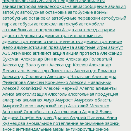
Чернобыльской АЭС
август
Авдалян
авиабилеты
авиакатастрофа
авиалесоохрана
авиасообщение
авиация
автобус
автобусная остановка
автобусные войны
автобусные остановки
автобусные перевозки
автобусный
парк
автобусы
автовокзал
автоклуб
автомобили
автомобиль
автоперевозки
Агада
агитпоезд
аграрии
адвокат
Адвокаты
административная комиссия
административная ответственность
административное
дело
администрация президента
азартные игры
азимут
АЗС
Акименко
активист
акция
акция протеста
Александр
Буксман
Александр Винников
Александр Головатый
Александр Золотухин
Александр Козлов
Александр
Левинталь
Александр Ливенталь
Александр Романов
Александр Соловьев
Александр Чаплыгин
Александра
Филиппова
Алексей Корниенко
Алексей Навальный
Алексей Хозяйский
Алексей Черный
Алеппо
алименты
Алиса
алкоголизация
Алкоголь
алкогольная продукция
аллергия
альманах
Амур
Амурзет
Амурская область
Амурский полоз
амурский тигр
Анатолий Мелешко
Анатолий Скоробогатов
Ангелы мира
Андрей Бялик
Андрей Голубь
Андрей Драчев
Андрей Пивенко
Анна
Кузнецова
аномальное потепление
анонимные звонки
анонс
антивандальные меры
антикоррупционное