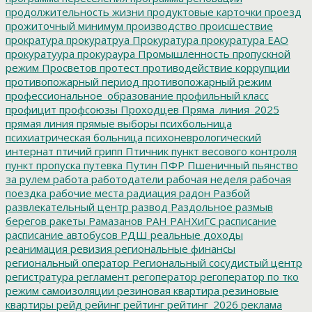
продолжительность жизни
продуктовые карточки
проезд
прожиточный минимум
производство
происшествие
прократура
прокуратруа
Прокуратура
прокуратура ЕАО
прокуратуура
прокураура
Промышленность
пропускной
режим
Просветов
протест
противодействие коррупции
противопожарный период
противопожарный режим
профессиональное_образование
профильный класс
профицит
профсоюзы
Проходцев
Пряма_линия_2025
прямая линия
прямые выборы
психбольница
психиатрическая больница
психоневрологический
интернат
птичий грипп
Птичник
пункт весового контроля
пункт пропуска
путевка
Путин
ПФР
Пшеничный
пьянство
за рулем
работа
работодатели
рабочая неделя
рабочая
поездка
рабочие места
радиация
радон
Разбой
развлекательный центр
развод
Раздольное
размыв
берегов
ракеты
Рамазанов
РАН
РАНХиГС
расписание
расписание автобусов
РДШ
реальные доходы
реанимация
ревизия
региональные финансы
региональный оператор
Региональный сосудистый центр
регистратура
регламент
регоператор
регоператор по тко
режим самоизоляции
резиновая квартира
резиновые
квартиры
рейд
рейинг
рейтинг
рейтинг_2026
реклама