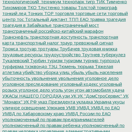
технологический_техникум
технопарк
тигр
ТИК
Тимченко
Тихомиров
ТКО
Тлустенко
товары
Толстой
томограф
тонкий лед
Тонких
ТОР
торговля
торговые сети
торговый
центр
тос
Тотальный диктант
ТПП ЕАО
травма
трагедия
трагедия в Забайкалье
трансграничный мост
трансграничный российско-китайский марафон
Транснефть
транспортная доступность
транспортная
карта
транспортный налог
траур
тревожный сигнал
Тромса
тротуар
тротуары
Трубачев
трудовая книжка
трудовые ресурсы
трудоустройство
Трутнев
туберкулез
Тукалевский
Турбин
туризм
туризмм
турнир
турпоход
турфирма
тхэквондо
ТЭЦ
Тюмень
тюрьма
Тяжелая
атлетика
убийство
уборка улиц
убыль
убыль населения
убыточность
увольнение
увольнения
уголовное дело
уголовное преследование
уголовный кодекс
уголовный
розыск
уголоное дело
уголь
угон
угон автомобиля
удача
УЖАСЫ НАШЕГО ГОРОДКА
узи
УК
УК "ДомСтроСервис"
УК
"Монарх"
УК РФ
указ Президента
укладка
Украина
укусы
уличное освещение
Улюкаев
УМВ
УМВД
УМВД по ЕАО
УМВД по Хабаровскому краю
УМВД России по ЕАО
уполномоченный по правам предпринимателей
уполномоченный по правам ребенка
уполномоченный по
правам человека
управление административными