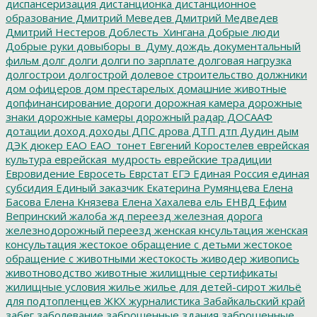
диспансеризация
дистанционка
дистанционное
образование
Дмитрий Меведев
Дмитрий Медведев
Дмитрий Нестеров
Доблесть_Хингана
Добрые люди
Добрые руки
довыборы_в_Думу
дождь
документальный
фильм
долг
долги
долги по зарплате
долговая нагрузка
долгострои
долгострой
долевое строительство
должники
дом офицеров
дом престарелых
домашние животные
допфинансирование
дороги
дорожная камера
дорожные
знаки
дорожные камеры
дорожный радар
ДОСААФ
дотации
доход
доходы
ДПС
дрова
ДТП
дтп
Дудин
дым
ДЭК
дюкер
ЕАО
ЕАО_тонет
Евгений Коростелев
еврейская
культура
еврейская_мудрость
еврейские традиции
Евровидение
Евросеть
Еврстат
ЕГЭ
Единая Россия
единая
субсидия
Единый заказчик
Екатерина Румянцева
Елена
Басова
Елена Князева
Елена Хахалева
ель
ЕНВД
Ефим
Вепринский
жалоба
жд переезд
железная дорога
железнодорожный переезд
женская кнсультация
женская
консультация
жестокое обращение с детьми
жестокое
обращение с животными
жестокость
живодер
живопись
животноводство
животные
жилищные сертификаты
жилищные условия
жилье
жилье для детей-сирот
жильё
для подтопленцев
ЖКХ
журналистика
Забайкальский край
забег
заболевание
заброшенные здания
заброшенные