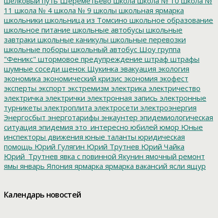
шелковый путь
Шереметьево
школа
школа № 10
школа №
11
школа № 4
школа № 9
школы
школьная ярмарка
школьники
школьница из Томсино
школьное образование
школьное питание
школьные автобусы
школьные
завтраки
школьные каникулы
школьные перевозки
школьные поборы
школьный автобус
Шоу группа
"Феникс"
штормовое предупреждение
штраф
штрафы
шумные соседи
щенок
Щукинка
эвакуация
экология
экономика
экономический кризис
экономия
экофест
эксперты
экспорт
экстремизм
электрика
электричество
электричка
электрички
электронная запись
электронные
турникеты
электроплита
электросети
электроэнергия
Энергосбыт
энерготарифы
энкаунтер
эпидемиологическая
ситуация
эпидемия
это_интересно
юбилей
юмор
Юные
инспекторы движения
юные таланты
юридическая
помощь
Юрий Гулягин
Юрий Трутнев
Юрий Чайка
Юрий_Трутнев
явка с повинной
Якунин
ямочный ремонт
ямы
январь
Япония
ярмарка
ярмарка вакансий
ясли
ящур
Календарь новостей