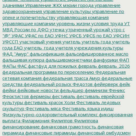
зданиями
Управление ЖКХ мэрии города
управление
здравоохранения
управление культуры
управление по
опеке и попечительству
управляющая компания
управляющие компании
уровень жизни
условия труда
УТ
МВД России по ДФО
утечка
утраченный урожай
утро с
"@"
УФАС
УФАС по ЕАО
УФНС
УФСБ
УФСБ по ЕАО
УФСИН
УФССП
участковый
учения
учитель
учитель года
учитель
года ЕАО
учитель_года
учителя
учреждения культуры
ФАД "Амур"
фальсификация
фальсифицированное масло
фальшивая купюра
фальшивомонетчики
фанфурики
ФАП
ФАПы
ФАС
фастфуд для пожилых
февраль
февраль_2026
федеральная программа по переселению
Федеральная
сетевая компания
федеральная трасса Амур
федеральные
средства
федеральный розыск
Федотов
фейерверк
фейк
фейки
фейковые новости
фельдшер
феминизм
Феникс
Феоктистов
фермеры
фестиваль
фестиваль еврейской
культуры
фестиваль красок Холи
Фестиваль ледовых
скульптур
Фестиваль мяса
Фестиваль языка идиш
Физкультурно-оздоровительный комплекс
фиксированная
выплата
Филармония
Филиппов
Филиппова
финансирование
финансовая грамотность
финансовая
пирамида
финансовые пирамиды
финансовый омбудсмен