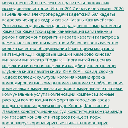
искусственный_интеллект
исправительная колония
исследование
история
Итоги-2017
июль
июнь
июнь_2026
кабель линии электропередачи
кадетский бал
кадеты
кадровая чехарда
кадры
казаки
Казань
Казначейство
России
календарь
календарь праздников
камера
камеры
Камчатка
Камчатский край
канализация
капитальный
ремонт
капремонт
карантин
карате
каратин
катастрофа
кафе
качество жизни
качество и безопасность
качество
молока
качество обслуживания
Кванториум
квартиры
квитанция
КДН
кедровые шишки
Кемерово
кинозал
кинологи
кинотеатр "Родина"
Кирга
китай
кишечная
инфекция
кишечная_инфекция
кладбище
клещ
клещи
клубника
книга памяти
книги
КНР
КоАП
ковид-сводка
Кодекс
колледж культуры
колония
командировка
командировочные
комары
комиссия
комитет образования
коммуналка
коммунальная авария
коммунальные платежи
коммунальные услуги
компенсации
компенсационные
расходы
компенсация
комфортная городская среда
кондитерские изделия
конкурс
Конрад
Константин
Лазарев
конституционный суд
конституция
контрабанда
контрафакт
конфликт интересов
концерт
Корж
коронавирус
коронавирусные выплаты
коронаврус