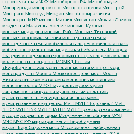
строительства и ЖКХ
Минобороны РФ
Минобрнауки
Минприроды
минпромторг
Минпросвещения
Минстрой
Минтранс
Минтруд
Минфин
Минэкономразвития
Минэнерго
МИР
митинг
Михаил Мишустин
Михаил Озимок
младенцы
Младушка
мнение
мнение_Кузовин
мнение_медицина
мнение_Райт
Мнение_Тиховский
мнение_экономика
мнения
многодетные семьи
многодетные_семьи
мобильная галерея
мобильная связь
мобильное приложение
модельная библиотека
Молодая
Гвардия
молодежный еврейский центр
молодежь
молоко
молочное скотоводство
МОМВД России
«Биробиджанский»
мониторинг
мониторинг цен
морг
морепродукты
Москва
Московское дело
мост
Мост в
Нижнеленинском
мотопомпа
мошенник
мошенники
мошенничество
МРОТ
мудрость
музей
музей
современного искусства
музыкальный спектакль
муниципалитеты
муниципальная программа
муниципальное имущество
МУП
МУП "Водоканал"
МУП
"ГТС"
МУП "ГУК
МУП "ПАТП"
МУП "Транспортная компания
мусор
мусорная реформа
Мусульманская община
МФЦ
МЧС
МЧС РФ
мэр
мэрия
мэрия Биробиджана
мэрия_Биробиджана
мясо
Мясокомбинат
набережная
Навальный
навигация
наводнение
наводнение_2019