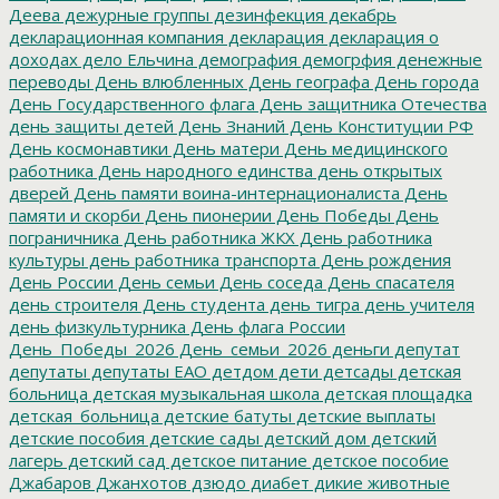
Деева
дежурные группы
дезинфекция
декабрь
декларационная компания
декларация
декларация о
доходах
дело Ельчина
демография
демогрфия
денежные
переводы
День влюбленных
День географа
День города
День Государственного флага
День защитника Отечества
день защиты детей
День Знаний
День Конституции РФ
День космонавтики
День матери
День медицинского
работника
День народного единства
день открытых
дверей
День памяти воина-интернационалиста
День
памяти и скорби
День пионерии
День Победы
День
пограничника
День работника ЖКХ
День работника
культуры
день работника транспорта
День рождения
День России
День семьи
День соседа
День спасателя
день строителя
День студента
день тигра
день учителя
день физкультурника
День флага России
День_Победы_2026
День_семьи_2026
деньги
депутат
депутаты
депутаты ЕАО
детдом
дети
детсады
детская
больница
детская музыкальная школа
детская площадка
детская_больница
детские батуты
детские выплаты
детские пособия
детские сады
детский дом
детский
лагерь
детский сад
детское питание
детское пособие
Джабаров
Джанхотов
дзюдо
диабет
дикие животные