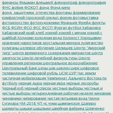
финансы
Фишман
флешмоб
флюорограф
флюорография
ФНС
фобия
ФОКОТ
фонд
Фонд кино
фонд_защитники_отечества
фонтаны
формирование
комфортной городской среды\
форум
фотовыставка
фотоискусство
фотохудожники
Франция
Фрейд
фрукты
ФСБ
ФСИН
ФСО
ФСС
ФССП
Фургал
футбол
Хабаровск
Хабаровский край
хлеб
хоккей
хоккей с мячом
хоккей с
шайбой
Холдоми
холодная вода
Холокост
Хорошавин
хранение наркотиков
хрустальная менора
хулиганство
хулиганы
целевое обучение
Целищев
Центр "Амурский
тигр"
центр временного содержания мигрантов
центр
занятости
Центр лечебной физкультуры
Центр
управления регионом
центральное водоснабжение
Центральный Банк
цены
цик
циклон
цирк
цифровое
телевидение
цифровой рубль
ЦСМ
ЦУР
Час земли
частичная мобилизация
Чемпионат Дальнего Востока по
футболу
черная дыра
черная икра
черные лесорубы
Черный куб
черный список
честные выборы
честные и
чистые выборы
четырехдневная рабочая неделя
чиновник
чиновники
чипирование
чистая питьевая вода
Чиунэ
Сугихара
ЧМ-2018
ЧП
чс
чума
шампанское
Шапиро
шахматы
шашки
шашлыки
швейная фабрика
Шевченко