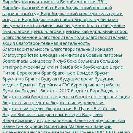
Биробиджанская таможня
Биробиджанская ТЭЦ
Биробиджанский Арбат
Биробиджанский военный
гарнизонный суд
Биробиджанский колледж культуры и
искусств
Биробиджанский район
Бирофельд
биткоин
битумная яма
битумная_яма
битумное болото
битумные
ямы
Благовещенск
Благовещенский кафедральный собор
Благословенное
благотворитель года
благотворительная
акция
благотворительная деятельность
благотворительность
благотворительный концерт
благоустройство
Блокада Ленинграда
боевые патроны
боеприпасы
Бойцовский клуб
бокс
больница
большой
этнографический диктант
бомба
бомбоубежище
Борис
Титов
Борохович
брак
браконьер
Бридер
брусит
брусчатка
Брянск
Будукан
будущие врачи
будущие
медики
Бумагин
Бурейская ГЭС
буровзрывные работы
Бурятия
Бюджет
бюджет 2017
бюджет Биробиджана
бюджетники
бюджетные деньги
бюджетные организации
бюджетные средства
бюджетные учреждения
бюджетный кредит
бюрократия
В. Путин
В.И. Ленин
Вадим Зингман
вакцина
вакцинация
Валдгейм
Валдгеймский детдом
валежник
Валентин Брусиловский
Валентин Коровин
Валентина Матвиенко
Валерий
Дранников
вандализм
вандалы
Васильева
ВВО
ВВП
Вебер