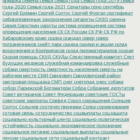
ярмарка
семена
семья
семья года
Семья года-2019
семья
года-2020
Семья года-2021
Сенаторы
сено
сентябрь
Сергей Ерёмин
Сергей Солтус
Сергей Фургал
сертификат
сибиреязвенные захоронения
сигареты
СИЗО
сирена
Сирия
Сироткин
сироты
система оповещения
система
оповещения населения
СК
СК России
СК РФ
СК РФ по
Хабаровскому краю
сказка
скандал
сквер
сквер
пограничников
скейт-парк
скидка
скидки и акции
склад
вооружения и боеприпасов
склад пиломатериалов
скорая
Скорая помощь
СКУД
СКУДы
Следственный комитет
Слет
будущих медиков
служебная командировка
служебные
собаки
смертность
смертность населения
смерть на
рабочем месте
СМИ
Смидович
Смидовичский район
смотровая площадка
СМП
снег
снегопад
снюс
собаки
собор Парижской Богоматери
Собра
Собрание депутатов
Совет ветеранов
Совет Федерации
советские ГОСТы
советские зарплаты
Совфед
Сокол
сокращения
Солнцев
Солтус
Солцнев
соотечественники
Сопка
соревнования
сотовая связь
сотрудничество
соцвыплаты
соцзащита
социально-культурный центр
социально-политическая
устойчивость
социально-экономическое положение
социальное питание
социальные выплаты
социальные
пенсии
социальные сети
социальный контракт