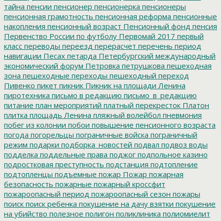
тайна
пенсии
пенсионер
пенсионерка
пенсионеры
пенсионная грамотность
пенсионная реформа
пенсионные
накопления
пенсионный возраст
Пенсионный фонд
пенсия
Первенство России по футболу
Первомай 2017
первый
класс
переводы
переезд
перерасчет
перечень
период
навигации
Песах
петарда
Петербургский международный
экономический форум
Петровка
петрушкова
пешеходная
зона
пешеходные переходы
пешеходный переход
Пивенко
пикет
пикник
Пикник на площади Ленина
пиротехника
письмо в редакцию
письмо_в_редакцию
питание
план мероприятий
платный перекресток
Платон
плитка
площадь Ленина
пляжный волейбол
пневмония
побег из колонии
побои
повышение пенсионного возраста
погода
погорельцы
пограничные войска
пограничный
режим
подарки
подборка_новостей
подвал
подвоз воды
подделка
поддельные права
поджог
подпольное казино
подростковая преступность
подстанция
подтопление
подтопленцы
подъемные
пожар
Пожар
пожарная
безопасность
пожарные
пожарный кроссфит
пожароопасный период
пожароопасный сезон
пожары
поиск
поиск ребенка
покушение на дачу взятки
покушение
на убийство
полезное
полигон
поликлиника
полиомиелит