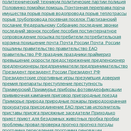
политехнический техникум
политические партии
полиция
Половинко
помойки
помощь
Понтонная переправа
порча
имущества
порыв
порыв водопровода
порыв теплотрассы
порыв трубопровода
посевная
поселок Партизанский
послание Федеральному Собранию
последние звонки
последний звонок
пособие
пособия
постинтернатное
сопровождение
посылка
потребители
потребительская
корзина
похищение
почта
Почта России
Почта_России
пошлины
правительство
правительство ЕАО
правительство РФ
праздник
праздники
праймериз
превышение скорости
предостережение
предпенсионер
предпенсионеры
предприниматели
предпринимательство
Президент
президент России
Президент РФ
Президентские спортивные игры
презумпция доверия
премия
препараты
преступление
преступность
Приамурский
Приамурье
приборы фотовидеофиксации
прививочная кампания
приговор
пригородные поезда
Приморье
природа
природные пожары
природоохранная
прокуратура
присоединение ЕАО
пристав-исполнитель
приставы
присяга
присяжные заседатели
Приходько
приют
приют для бездомных животных
пробка
пробки
проблемы
провал
проверка
прогноз
прогноз погоды
программа переселения
программа реновации