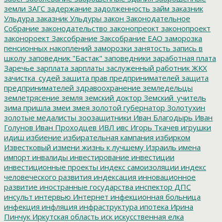
земли
ЗАГС
задержание
задолженность
займ
заказник
Ульдура
заказник Ульдуры
закон
Законодательное
Собрание
законодательство
законопреокт
законопроект
законороект
Заксобрание
Заксобрание ЕАО
заморозка
пенсионных накоплений
заморозки
занятость
запись в
школу
заповедник "Бастак"
заповедники
заработная плата
Заречье
зарплата
зарплаты
заслуженный работник ЖКХ
зачистка_судей
защита прав предпринимателей
защита
предпринимателей
здравоохранение
земледельцы
землетрясение
земля
земский доктор
Земский_учитель
зима пришла
змеи
змея
золотой губернатор
Золотухин
золотые медалисты
зоозащитники
Иван Благодырь
Иван
Голунов
Иван Проходцев
ИВЛ
ивс
Игорь Ткачев
игрушки
идиш
избиение
избирательная кампания
избирком
Известковый
измени жизнь к лучшему
Израиль
имена
импорт
инвалиды
инвестирование
инвестиции
инвестиционные проекты
индекс самоизоляции
индекс
человеческого развития
индексация
инновационное
развитие
иностранные государства
инспектор ДПС
инсульт
интервью
Интернет
инфекционная больница
инфекция
инфляция
инфраструктура
ипотека
Ирина
Пинчук
Иркутская область
иск
искусственная елка