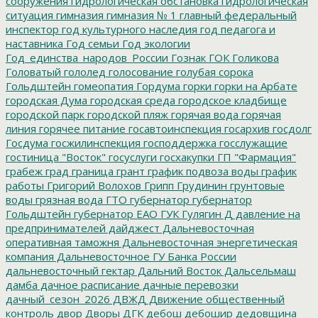
сооружения
гидрологическая обстановка
гидрологическая
ситуация
гимназия
гимназия № 1
главный федеральный
инспектор
год культурного наследия
год педагога и
наставника
Год семьи
Год экологии
Год_единства_народов_России
Гознак
ГОК
Голикова
Головатый
гололед
голосование
голубая сорока
Гольдштейн
гомеопатия
Гордума
горки
горки на Арбате
городская Дума
городская среда
городское кладбище
городской парк
городской пляж
горячая вода
горячая
линия
горячее питание
госавтоинспекция
госархив
госдолг
Госдума
госжилинспекция
господдержка
госслужащие
гостиница "Восток"
госуслуги
госхакупки
ГП "Фармация"
грабеж
град
граница
грант
график подвоза воды
график
работы
Григорий Волохов
Грипп
Грудинин
грунтовые
воды
грязная вода
ГТО
губернатор
губернатор
Гольдштейн
губернатор ЕАО
ГУК
Гулягин
Д
давление на
предпринимателей
дайджест
Дальневосточная
оперативная таможня
Дальневосточная энергетическая
компания
Дальневосточное ГУ Банка России
дальневосточный гектар
Дальний Восток
Дальсельмаш
дамба
дачное расписание
дачные перевозки
дачный_сезон_2026
ДВЖД
Движение общественный
контроль
двор
Дворы
ДГК
дебош
дебошир
дедовщина