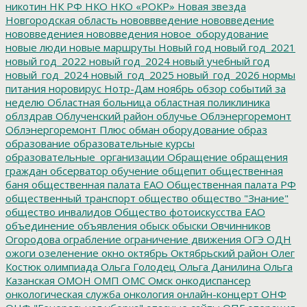
никотин
НК РФ
НКО
НКО «РОКР»
Новая звезда
Новгородская область
нововвведение
нововведение
нововведениея
нововведения
новое_оборудование
новые люди
новые маршруты
Новый год
новый год_2021
новый год_2022
новый год_2024
новый учебный год
новый_год_2024
новый_год_2025
новый_год_2026
нормы
питания
норовирус
Нотр-Дам
ноябрь
обзор событий за
неделю
Областная больница
областная поликлиника
облздрав
Облученский район
облучье
Облэнергоремонт
Облэнергоремонт Плюс
обман
оборудование
образ
образование
образовательные курсы
образовательные_организации
Обращение
обращения
граждан
обсерватор
обучение
общепит
общественная
баня
общественная палата ЕАО
Общественная палата РФ
общественный транспорт
общество
общество "Знание"
общество инвалидов
Общество фотоискусства ЕАО
объединение
объявления
обыск
обыски
Овчинников
Огородова
ограбление
ограничение движения
ОГЭ
ОДН
ожоги
озеленение
окно
октябрь
Октябрьский район
Олег
Костюк
олимпиада
Ольга Голодец
Ольга Данилина
Ольга
Казанская
ОМОН
ОМП
ОМС
Омск
онкодиспансер
онкологическая служба
онкология
онлайн-концерт
ОНФ