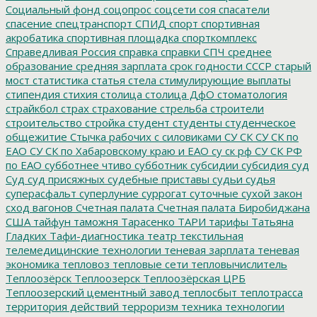
Социальный фонд
соцопрос
соцсети
соя
спасатели
спасение
спецтранспорт
СПИД
спорт
спортивная
акробатика
спортивная площадка
спорткомплекс
Справедливая Россия
справка
справки
СПЧ
среднее
образование
средняя зарплата
срок годности
СССР
старый
мост
статистика
статья
стела
стимулирующие выплаты
стипендия
стихия
столица
столица ДфО
стоматология
страйкбол
страх
страхование
стрельба
строители
строительство
стройка
студент
студенты
студенческое
общежитие
Стычка рабочих с силовиками
СУ СК
СУ СК по
ЕАО
СУ СК по Хабаровскому краю и ЕАО
су ск рф
СУ СК РФ
по ЕАО
субботнее чтиво
субботник
субсидии
субсидия
суд
Суд
суд присяжных
судебные приставы
судьи
судья
суперасфальт
суперлуние
суррогат
суточные
сухой закон
сход вагонов
Счетная палата
Счетная палата Биробиджана
США
тайфун
таможня
Тарасенко
ТАРИ
тарифы
Татьяна
Гладких
Тафи-диагностика
театр
текстильная
телемедицинские технологии
теневая зарплата
теневая
экономика
тепловоз
тепловые сети
тепловычислитель
Теплоозёрск
Теплоозерск
Теплоозёрская ЦРБ
Теплоозерский цементный завод
теплосбыт
теплотрасса
территория действий
терроризм
техника
технологии