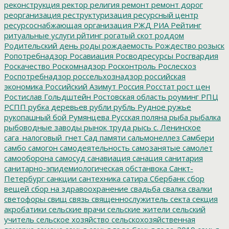
реконструкция
ректор
религия
ремонт
ремонт дорог
реорганизация
реструктуризация
ресурсный центр
ресурсоснабжающая организация
РЖД
РИА Рейтинг
ритуальные услуги
рйтинг
рогатый скот
роддом
Родительский день
роды
рождаемость
Рождество
розыск
Ропотребнадзор
Росавиация
Росводресурсы
Росгвардия
Роскачество
Роскомнадзор
Росконтроль
Рослесхоз
Роспотребнадзор
россельхознадзор
российская
экономика
Российский Азимут
Россия
Росстат
рост цен
Ростислав Гольдштейн
Ростовская область
роуминг
РПЦ
РСПП
рубка деревьев
рубли
рубль
Рудное
ружье
рукопашный бой
Румянцева
Русская поляна
рыба
рыбалка
рыбоводные заводы
рынок труда
рысь
с. Ленинское
сага_налоговый_гнет
Сад памяти
сальмонеллез
Самбери
самбо
самогон
самодеятельность
самозанятые
самолет
самооборона
самосуд
санавиация
санация
санитария
санитарно-эпидемиологическая обстанвока
Санкт-
Петербург
санкции
сантехника
сатира
Сбербанк
сбор
вещей
сбор на здравоохранение
свадьба
свалка
свалки
светофоры
свищ
связь
священнослужитель
секта
секция
акробатики
сельские врачи
сельские жители
сельский
учитель
сельское хозяйство
сельскохозяйственная