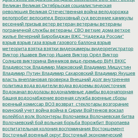
Великан
Великая Октябрьская социалистическая
революция
Великая Отечественная война
велодорожка
велопробег
велосипед
Верховный суд
весенние каникулы
весенний призыв
ветер
ветеран
ветераны
ветераны
пограничной службы
ветераны_СВО
ветхие дома
ветхое
жилье
Вечерний Биробиджан
ВЖС "Надежда России"
взрыв
взрыв газа
взрыв газового баллона
взрыв
метеорита
взятка
взятки
видеокамеры
видеорегистратор
Виктор Ишавев
Виктор Ишаев
Виктор Орёл
Виктор
Солнцев
викторина
Винников
вице-премьер
ВИЧ
ВККС
Владивосток
Владимир Марковский
Владимир Мишустин
Владимир Путин
Владимир Сахаровский
Владимир Якушев
власть
внеплановая проверка
Внешний долг
внутренняя
политика
вода
водители
водка
водоемы
водоисточник
Водоканал
водолазы
водоналивные дамбы
водонапорная
башня
водоснабжение
военная служба
военные сборы
военный комиссар
ВОЗ
возврат_стеклотары
возгорание
воинский учет
война
война в Сирии
Войтенков
вокзал
волейбол
волк
Волонтеры
Волочаевка
Волочаевская битва
Волочаевский бой
вольная борьба
Ворожбит
Воропаева
воспитательная колония
воспоминания
Востокцемент
Восточный военный округ
Восточный экономический