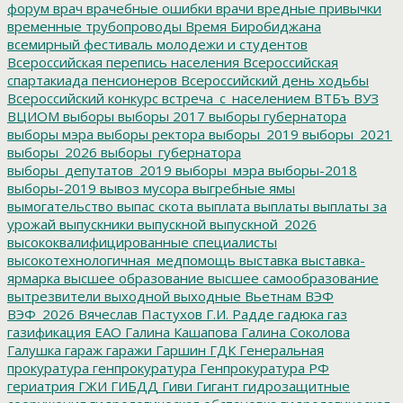
форум
врач
врачебные ошибки
врачи
вредные привычки
временные трубопроводы
Время Биробиджана
всемирный фестиваль молодежи и студентов
Всероссийская перепись населения
Всероссийская
спартакиада пенсионеров
Всероссийский день ходьбы
Всероссийский конкурс
встреча_с_населением
ВТБъ
ВУЗ
ВЦИОМ
выборы
выборы 2017
выборы губернатора
выборы мэра
выборы ректора
выборы_2019
выборы_2021
выборы_2026
выборы_губернатора
выборы_депутатов_2019
выборы_мэра
выборы-2018
выборы-2019
вывоз мусора
выгребные ямы
вымогательство
выпас скота
выплата
выплаты
выплаты за
урожай
выпускники
выпускной
выпускной_2026
высококвалифицированные специалисты
высокотехнологичная_медпомощь
выставка
выставка-
ярмарка
высшее образование
высшее самообразование
вытрезвители
выходной
выходные
Вьетнам
ВЭФ
ВЭФ_2026
Вячеслав Пастухов
Г.И. Радде
гадюка
газ
газификация ЕАО
Галина Кашапова
Галина Соколова
Галушка
гараж
гаражи
Гаршин
ГДК
Генеральная
прокуратура
генпрокуратура
Генпрокуратура РФ
гериатрия
ГЖИ
ГИБДД
Гиви
Гигант
гидрозащитные