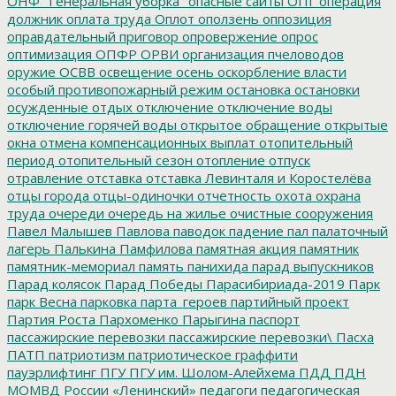
ОНФ "Генеральная уборка"
опасные сайты
ОПГ
операция
должник
оплата труда
Оплот
оползень
оппозиция
оправдательный приговор
опровержение
опрос
оптимизация
ОПФР
ОРВИ
организация пчеловодов
оружие
ОСВВ
освещение
осень
оскорбление власти
особый противопожарный режим
остановка
остановки
осужденные
отдых
отключение
отключение воды
отключение горячей воды
открытое обращение
открытые
окна
отмена компенсационных выплат
отопительный
период
отопительный сезон
отопление
отпуск
отравление
отставка
отставка Левинталя и Коростелёва
отцы города
отцы-одиночки
отчетность
охота
охрана
труда
очереди
очередь на жилье
очистные сооружения
Павел Малышев
Павлова
паводок
падение
пал
палаточный
лагерь
Палькина
Памфилова
памятная акция
памятник
памятник-мемориал
память
панихида
парад выпускников
Парад колясок
Парад Победы
Парасибириада-2019
Парк
парк Весна
парковка
парта_героев
партийный проект
Партия Роста
Пархоменко
Парыгина
паспорт
пассажирские перевозки
пассажирские перевозки\
Пасха
ПАТП
патриотизм
патриотическое граффити
пауэрлифтинг
ПГУ
ПГУ им. Шолом-Алейхема
ПДД
ПДН
МОМВД России «Ленинский»
педагоги
педагогическая