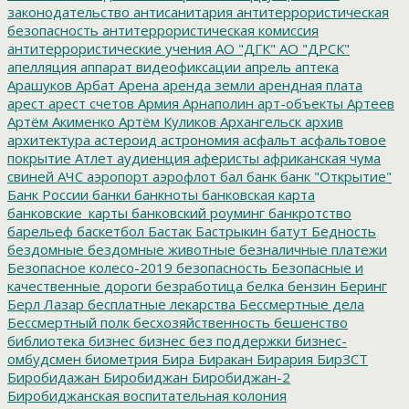
законодательство
антисанитария
антитеррористическая
безопасность
антитеррористическая комиссия
антитеррористические учения
АО "ДГК"
АО "ДРСК"
апелляция
аппарат видеофиксации
апрель
аптека
Арашуков
Арбат
Арена
аренда земли
арендная плата
арест
арест счетов
Армия
Арнаполин
арт-объекты
Артеев
Артём Акименко
Артём Куликов
Архангельск
архив
архитектура
астероид
астрономия
асфальт
асфальтовое
покрытие
Атлет
аудиенция
аферисты
африканская чума
свиней
АЧС
аэропорт
аэрофлот
бал
банк
банк "Открытие"
Банк России
банки
банкноты
банковская карта
банковские_карты
банковский роуминг
банкротство
барельеф
баскетбол
Бастак
Бастрыкин
батут
Бедность
бездомные
бездомные животные
безналичные платежи
Безопасное колесо-2019
безопасность
Безопасные и
качественные дороги
безработица
белка
бензин
Беринг
Берл Лазар
бесплатные лекарства
Бессмертные дела
Бессмертный полк
бесхозяйственность
бешенство
библиотека
бизнес
бизнес без поддержки
бизнес-
омбудсмен
биометрия
Бира
Биракан
Бирария
БирЗСТ
Биробидажан
Биробиджан
Биробиджан-2
Биробиджанская воспитательная колония