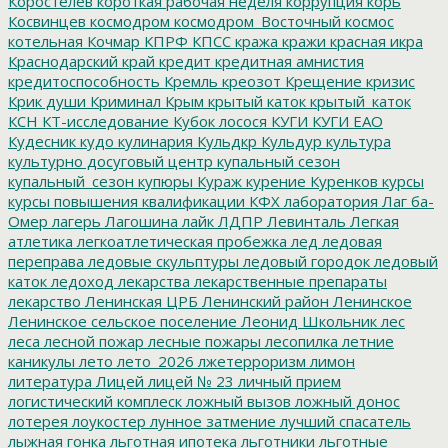
Коростелев
короткая рабочая неделя
коррупция
корь
Косвинцев
космодром
космодром_Восточный
космос
котельная
Кочмар
КПРФ
КПСС
кража
кражи
красная икра
Краснодарский край
кредит
кредитная амнистия
кредитоспособность
Кремль
креозот
Крещение
кризис
Крик души
Криминал
Крым
крытый каток
крытый_каток
КСН
КТ-исследование
Кубок лосося
КУГИ
КУГИ ЕАО
Кудесник
кудо
кулинария
Кульдкр
Кульдур
культура
культурно досуговый центр
купальный сезон
купальный_сезон
купюры
Кураж
курение
Куренков
курсы
курсы повышения квалификации
КФХ
лаборатория
Лаг ба-
Омер
лагерь
Лагошина
лайк
ЛДПР
Левинталь
Легкая
атлетика
легкоатлетическая пробежка
лед
ледовая
переправа
ледовые скульптуры
ледовый городок
ледовый
каток
ледоход
лекарства
лекарственные препараты
лекарство
Ленинская ЦРБ
Ленинский район
Ленинское
Ленинское сельское поселение
Леонид Школьник
лес
леса
лесной пожар
лесные пожары
лесопилка
летние
каникулы
лето
лето_2026
лжетерроризм
лимон
литература
Лицей
лицей № 23
личный прием
логистический комплеск
ложный вызов
ложный донос
лотерея
лоукостер
лунное затмение
лучший спасатель
лыжная гонка
льготная ипотека
льготники
льготные