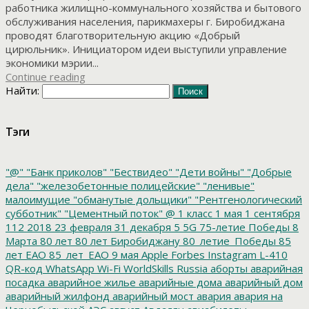
работника жилищно-коммунального хозяйства и бытового
обслуживания населения, парикмахеры г. Биробиджана
проводят благотворительную акцию «Добрый
цирюльник». Инициатором идеи выступили управление
экономики мэрии...
Continue reading
Найти:
Тэги
"@"
"Банк приколов"
"Бествидео"
"Дети войны"
"Добрые
дела"
"железобетонные полицейские"
"ленивые"
малоимущие
"обманутые дольщики"
"Рентгенологический
субботник"
"Цементный поток"
@
1 класс
1 мая
1 сентября
112
2018
23 февраля
31 декабря
5
5G
75-летие Победы
8
Марта
80 лет
80 лет Биробиджану
80_летие_Победы
85
лет ЕАО
85_лет_ЕАО
9 мая
Apple
Forbes
Instagram
L-410
QR-код
WhatsApp
Wi-Fi
WorldSkills Russia
аборты
аварийная
посадка
аварийное жилье
аварийные дома
аварийный дом
аварийный жилфонд
аварийный мост
авария
авария на