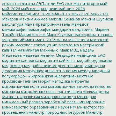
лекарства
льготы
ЛЭП
люди ЕАО
люк
Магнитогорск
май
май_2026
майские праздники
майские_2026
майские_праздники_2026
МАК-2019
Мак-2020
Мак-2021
Макаров
Максим Акимов
Максим Семенов
Максим Шупиков
макулатура
Мама-предприниматель
Мамедов
маммография
мамография
мандарин
мандарины
Марвин
Токайер
Мария Костюк
Марк Кауфман
маркировка товаров
Марковский
март
март_2026
маска
Масленица
масочный
режим
массовое сокращение
Матвиенко
материнский
капитал
маткапитал
Махинько
Маяк
МВД
медаль
Медведев
медведь
медики
Медицина
медицина_ЕАО
медицинские маски
медицинский класс
медоборудование
медосмотр
медработники
медсестры
международная
делегация
международные отношения
международный
полумарафон «Биробиджан-Валдгейм»
местные
производители
метеорит
методика
мигранты
миграционная политика
миграционное законодательство
миграция
микрофинансовые_организации
миллиардеры
Минвостокразвития
минеральная вода
Минздрав
минимальный размер заработной платы
минирование
министерство образования и науки РФ
Министерство
просвещения
министр природных ресурсов
Министр