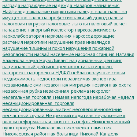
награда
награждение
надежда
Назаров
назначения
Найфельд
наказание
накркотики
наледь
налог
налог на
имущество
налог на профессиональный доход
налоги
налоговая нагрузка
налоговые_льготы
налоговый вычет
нападение
напорный коллектор
наркозависимость
нарколаборатория
наркомания
наркосодержащие
растения
наркотики
нарушение прав инвалидов
нарушение тишины и покоя
нарушения пожарной
безопасности
насвай
население
насосная станция
Наталья
Баженова
наука
Наум Ливант
национальный рейтинг
национальный рейтинг тревожности
наципроект
нацпроект
нацпроекты
НДФЛ
неблагополучные семьи
недвижимость
недострои
независимая экспертиза
независимые сми
незаконная миграция
незаконная охота
незаконная рубка
незаконная_реклама
некролог
нелегальная торговля
Немаев
непогода
нерабочая неделя
несанкционированная_торговля
несанкционированный_митинг
несовершеннолетние
несчастный случай
Нетрезвый водитель
неуважение к
власти
неформальная занятость
нефть
Нижнеленинский
пункт пропуска
Николаевка
николаевка_памятник
Николаевская районная больница
Николай Канделя