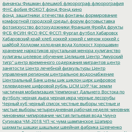
финансы
Фишман
флешмоб
флюорограф
флюорография
ФНС
фобия
ФОКОТ
фонд
Фонд кино
фонд_защитники_отечества
фонтаны
формирование
комфортной городской среды\
форум
фотовыставка
фотоискусство
фотохудожники
Франция
Фрейд
фрукты
ФСБ
ФСИН
ФСО
ФСС
ФССП
Фургал
футбол
Хабаровск
Хабаровский край
хлеб
хоккей
хоккей с мячом
хоккей с
шайбой
Холдоми
холодная вода
Холокост
Хорошавин
хранение наркотиков
хрустальная менора
хулиганство
хулиганы
целевое обучение
Целищев
Центр "Амурский
тигр"
центр временного содержания мигрантов
центр
занятости
Центр лечебной физкультуры
Центр
управления регионом
центральное водоснабжение
Центральный Банк
цены
цик
циклон
цирк
цифровое
телевидение
цифровой рубль
ЦСМ
ЦУР
Час земли
частичная мобилизация
Чемпионат Дальнего Востока по
футболу
черная дыра
черная икра
черные лесорубы
Черный куб
черный список
честные выборы
честные и
чистые выборы
четырехдневная рабочая неделя
чиновник
чиновники
чипирование
чистая питьевая вода
Чиунэ
Сугихара
ЧМ-2018
ЧП
чс
чума
шампанское
Шапиро
шахматы
шашки
шашлыки
швейная фабрика
Шевченко