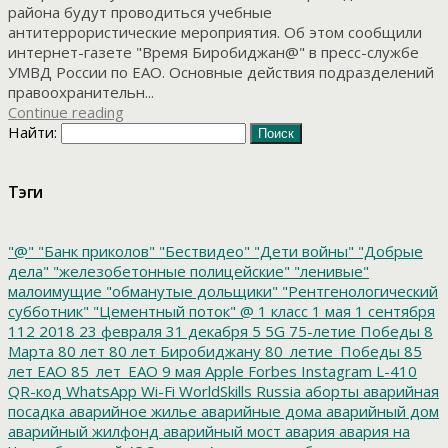
района будут проводиться учебные
антитеррористические мероприятия. Об этом сообщили
интернет-газете "Время Биробиджан@" в пресс-службе
УМВД России по ЕАО. Основные действия подразделений
правоохранительн...
Continue reading
Найти:
Тэги
"@"
"Банк приколов"
"Бествидео"
"Дети войны"
"Добрые
дела"
"железобетонные полицейские"
"ленивые"
малоимущие
"обманутые дольщики"
"Рентгенологический
субботник"
"Цементный поток"
@
1 класс
1 мая
1 сентября
112
2018
23 февраля
31 декабря
5
5G
75-летие Победы
8
Марта
80 лет
80 лет Биробиджану
80_летие_Победы
85
лет ЕАО
85_лет_ЕАО
9 мая
Apple
Forbes
Instagram
L-410
QR-код
WhatsApp
Wi-Fi
WorldSkills Russia
аборты
аварийная
посадка
аварийное жилье
аварийные дома
аварийный дом
аварийный жилфонд
аварийный мост
авария
авария на