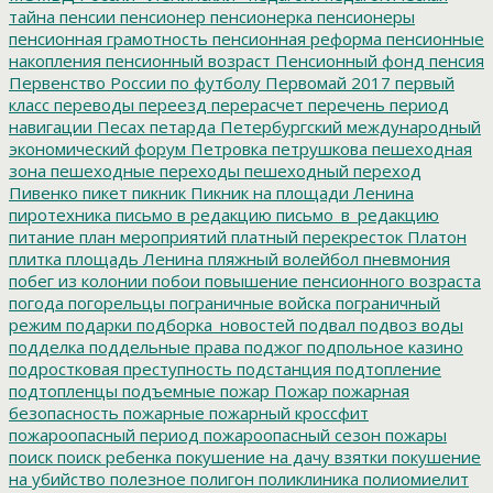
тайна
пенсии
пенсионер
пенсионерка
пенсионеры
пенсионная грамотность
пенсионная реформа
пенсионные
накопления
пенсионный возраст
Пенсионный фонд
пенсия
Первенство России по футболу
Первомай 2017
первый
класс
переводы
переезд
перерасчет
перечень
период
навигации
Песах
петарда
Петербургский международный
экономический форум
Петровка
петрушкова
пешеходная
зона
пешеходные переходы
пешеходный переход
Пивенко
пикет
пикник
Пикник на площади Ленина
пиротехника
письмо в редакцию
письмо_в_редакцию
питание
план мероприятий
платный перекресток
Платон
плитка
площадь Ленина
пляжный волейбол
пневмония
побег из колонии
побои
повышение пенсионного возраста
погода
погорельцы
пограничные войска
пограничный
режим
подарки
подборка_новостей
подвал
подвоз воды
подделка
поддельные права
поджог
подпольное казино
подростковая преступность
подстанция
подтопление
подтопленцы
подъемные
пожар
Пожар
пожарная
безопасность
пожарные
пожарный кроссфит
пожароопасный период
пожароопасный сезон
пожары
поиск
поиск ребенка
покушение на дачу взятки
покушение
на убийство
полезное
полигон
поликлиника
полиомиелит