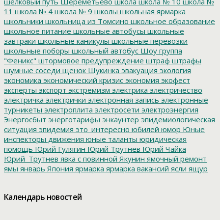
шелковый путь
Шереметьево
школа
школа № 10
школа №
11
школа № 4
школа № 9
школы
школьная ярмарка
школьники
школьница из Томсино
школьное образование
школьное питание
школьные автобусы
школьные
завтраки
школьные каникулы
школьные перевозки
школьные поборы
школьный автобус
Шоу группа
"Феникс"
штормовое предупреждение
штраф
штрафы
шумные соседи
щенок
Щукинка
эвакуация
экология
экономика
экономический кризис
экономия
экофест
эксперты
экспорт
экстремизм
электрика
электричество
электричка
электрички
электронная запись
электронные
турникеты
электроплита
электросети
электроэнергия
Энергосбыт
энерготарифы
энкаунтер
эпидемиологическая
ситуация
эпидемия
это_интересно
юбилей
юмор
Юные
инспекторы движения
юные таланты
юридическая
помощь
Юрий Гулягин
Юрий Трутнев
Юрий Чайка
Юрий_Трутнев
явка с повинной
Якунин
ямочный ремонт
ямы
январь
Япония
ярмарка
ярмарка вакансий
ясли
ящур
Календарь новостей