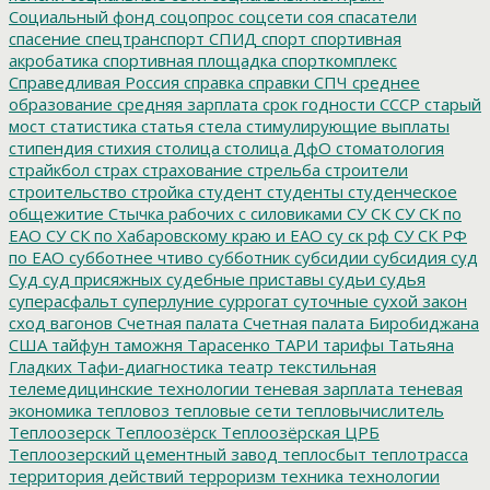
Социальный фонд
соцопрос
соцсети
соя
спасатели
спасение
спецтранспорт
СПИД
спорт
спортивная
акробатика
спортивная площадка
спорткомплекс
Справедливая Россия
справка
справки
СПЧ
среднее
образование
средняя зарплата
срок годности
СССР
старый
мост
статистика
статья
стела
стимулирующие выплаты
стипендия
стихия
столица
столица ДфО
стоматология
страйкбол
страх
страхование
стрельба
строители
строительство
стройка
студент
студенты
студенческое
общежитие
Стычка рабочих с силовиками
СУ СК
СУ СК по
ЕАО
СУ СК по Хабаровскому краю и ЕАО
су ск рф
СУ СК РФ
по ЕАО
субботнее чтиво
субботник
субсидии
субсидия
суд
Суд
суд присяжных
судебные приставы
судьи
судья
суперасфальт
суперлуние
суррогат
суточные
сухой закон
сход вагонов
Счетная палата
Счетная палата Биробиджана
США
тайфун
таможня
Тарасенко
ТАРИ
тарифы
Татьяна
Гладких
Тафи-диагностика
театр
текстильная
телемедицинские технологии
теневая зарплата
теневая
экономика
тепловоз
тепловые сети
тепловычислитель
Теплоозерск
Теплоозёрск
Теплоозёрская ЦРБ
Теплоозерский цементный завод
теплосбыт
теплотрасса
территория действий
терроризм
техника
технологии