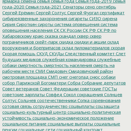
ярмарка
семена
семья
семья года
Семья года-2019
семья
года-2020
Семья года-2021
Сенаторы
сено
сентябрь
Сергей Ерёмин
Сергей Солтус
Сергей Фургал
сертификат
сибиреязвенные захоронения
сигареты
СИЗО
сирена
Сирия
Сироткин
сироты
система оповещения
система
оповещения населения
СК
СК России
СК РФ
СК РФ по
Хабаровскому краю
сказка
скандал
сквер
сквер
пограничников
скейт-парк
скидка
скидки и акции
склад
вооружения и боеприпасов
склад пиломатериалов
скорая
Скорая помощь
СКУД
СКУДы
Следственный комитет
Слет
будущих медиков
служебная командировка
служебные
собаки
смертность
смертность населения
смерть на
рабочем месте
СМИ
Смидович
Смидовичский район
смотровая площадка
СМП
снег
снегопад
снюс
собаки
собор Парижской Богоматери
Собра
Собрание депутатов
Совет ветеранов
Совет Федерации
советские ГОСТы
советские зарплаты
Совфед
Сокол
сокращения
Солнцев
Солтус
Солцнев
соотечественники
Сопка
соревнования
сотовая связь
сотрудничество
соцвыплаты
соцзащита
социально-культурный центр
социально-политическая
устойчивость
социально-экономическое положение
социальное питание
социальные выплаты
социальные
пенсии
социальные сети
социальный контракт