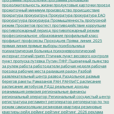
продолжительность жизни
продуктовые карточки
проезд
прожиточный минимум
производство
происшествие
прократура
прокуратруа
Прокуратура
прокуратура ЕАО
прокуратуура
прокураура
Промышленность
пропускной
режим
Просветов
протест
противодействие коррупции
противопожарный период
противопожарный режим
профессиональное_образование
профильный класс
профицит
профсоюзы
Проходцев
Пряма_линия_2025
прямая линия
прямые выборы
психбольница
психиатрическая больница
психоневрологический
интернат
птичий грипп
Птичник
пункт весового контроля
пункт пропуска
путевка
Путин
ПФР
Пшеничный
пьянство
за рулем
работа
работодатели
рабочая неделя
рабочая
поездка
рабочие места
радиация
радон
Разбой
развлекательный центр
развод
Раздольное
размыв
берегов
ракеты
Рамазанов
РАН
РАНХиГС
расписание
расписание автобусов
РДШ
реальные доходы
реанимация
ревизия
региональные финансы
региональный оператор
Региональный сосудистый центр
регистратура
регламент
регоператор
регоператор по тко
режим самоизоляции
резиновая квартира
резиновые
квартиры
рейд
рейинг
рейтинг
рейтинг_2026
реклама