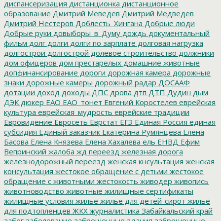
диспансеризация
дистанционка
дистанционное
образование
Дмитрий Меведев
Дмитрий Медведев
Дмитрий Нестеров
Доблесть_Хингана
Добрые люди
Добрые руки
довыборы_в_Думу
дождь
документальный
фильм
долг
долги
долги по зарплате
долговая нагрузка
долгострои
долгострой
долевое строительство
должники
дом офицеров
дом престарелых
домашние животные
допфинансирование
дороги
дорожная камера
дорожные
знаки
дорожные камеры
дорожный радар
ДОСААФ
дотации
доход
доходы
ДПС
дрова
дтп
ДТП
Дудин
дым
ДЭК
дюкер
ЕАО
ЕАО_тонет
Евгений Коростелев
еврейская
культура
еврейская_мудрость
еврейские традиции
Евровидение
Евросеть
Еврстат
ЕГЭ
Единая Россия
единая
субсидия
Единый заказчик
Екатерина Румянцева
Елена
Басова
Елена Князева
Елена Хахалева
ель
ЕНВД
Ефим
Вепринский
жалоба
жд переезд
железная дорога
железнодорожный переезд
женская кнсультация
женская
консультация
жестокое обращение с детьми
жестокое
обращение с животными
жестокость
живодер
живопись
животноводство
животные
жилищные сертификаты
жилищные условия
жилье
жилье для детей-сирот
жильё
для подтопленцев
ЖКХ
журналистика
Забайкальский край
забег
заболевание
заброшенные здания
заброшенные