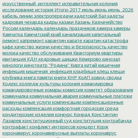
искусственный_интеллект
исправительная колония
исследование
история
Итоги-2017
июль
июнь
июнь_2026
кабель линии электропередачи
кадетский бал
кадеты
кадровая чехарда
кадры
казаки
Казань
Казначейство
России
календарь
календарь праздников
камера
камеры
Камчатка
Камчатский край
канализация
капитальный
ремонт
капремонт
карантин
карате
каратин
катастрофа
кафе
качество жизни
качество и безопасность
качество
молока
качество обслуживания
Кванториум
квартиры
квитанция
КДН
кедровые шишки
Кемерово
кинозал
кинологи
кинотеатр "Родина"
Кирга
китай
кишечная
инфекция
кишечная_инфекция
кладбище
клещ
клещи
клубника
книга памяти
книги
КНР
КоАП
ковид-сводка
Кодекс
колледж культуры
колония
командировка
командировочные
комары
комиссия
комитет образования
коммуналка
коммунальная авария
коммунальные платежи
коммунальные услуги
компенсации
компенсационные
расходы
компенсация
комфортная городская среда
кондитерские изделия
конкурс
Конрад
Константин
Лазарев
конституционный суд
конституция
контрабанда
контрафакт
конфликт интересов
концерт
Корж
коронавирус
коронавирусные выплаты
коронаврус