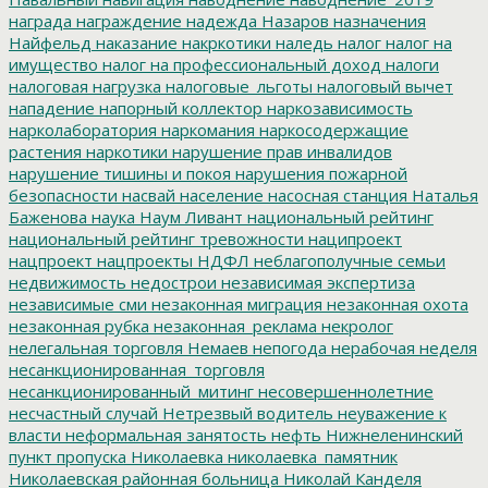
награда
награждение
надежда
Назаров
назначения
Найфельд
наказание
накркотики
наледь
налог
налог на
имущество
налог на профессиональный доход
налоги
налоговая нагрузка
налоговые_льготы
налоговый вычет
нападение
напорный коллектор
наркозависимость
нарколаборатория
наркомания
наркосодержащие
растения
наркотики
нарушение прав инвалидов
нарушение тишины и покоя
нарушения пожарной
безопасности
насвай
население
насосная станция
Наталья
Баженова
наука
Наум Ливант
национальный рейтинг
национальный рейтинг тревожности
наципроект
нацпроект
нацпроекты
НДФЛ
неблагополучные семьи
недвижимость
недострои
независимая экспертиза
независимые сми
незаконная миграция
незаконная охота
незаконная рубка
незаконная_реклама
некролог
нелегальная торговля
Немаев
непогода
нерабочая неделя
несанкционированная_торговля
несанкционированный_митинг
несовершеннолетние
несчастный случай
Нетрезвый водитель
неуважение к
власти
неформальная занятость
нефть
Нижнеленинский
пункт пропуска
Николаевка
николаевка_памятник
Николаевская районная больница
Николай Канделя