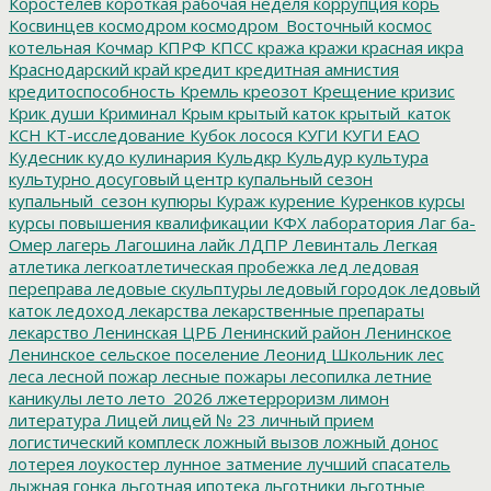
Коростелев
короткая рабочая неделя
коррупция
корь
Косвинцев
космодром
космодром_Восточный
космос
котельная
Кочмар
КПРФ
КПСС
кража
кражи
красная икра
Краснодарский край
кредит
кредитная амнистия
кредитоспособность
Кремль
креозот
Крещение
кризис
Крик души
Криминал
Крым
крытый каток
крытый_каток
КСН
КТ-исследование
Кубок лосося
КУГИ
КУГИ ЕАО
Кудесник
кудо
кулинария
Кульдкр
Кульдур
культура
культурно досуговый центр
купальный сезон
купальный_сезон
купюры
Кураж
курение
Куренков
курсы
курсы повышения квалификации
КФХ
лаборатория
Лаг ба-
Омер
лагерь
Лагошина
лайк
ЛДПР
Левинталь
Легкая
атлетика
легкоатлетическая пробежка
лед
ледовая
переправа
ледовые скульптуры
ледовый городок
ледовый
каток
ледоход
лекарства
лекарственные препараты
лекарство
Ленинская ЦРБ
Ленинский район
Ленинское
Ленинское сельское поселение
Леонид Школьник
лес
леса
лесной пожар
лесные пожары
лесопилка
летние
каникулы
лето
лето_2026
лжетерроризм
лимон
литература
Лицей
лицей № 23
личный прием
логистический комплеск
ложный вызов
ложный донос
лотерея
лоукостер
лунное затмение
лучший спасатель
лыжная гонка
льготная ипотека
льготники
льготные