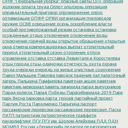
ОНФ "Генеральная уборка"
опасные сайты
ОПГ
операция
должник
оплата труда
Оплот
оползень
оппозиция
оправдательный приговор
опровержение
опрос
оптимизация
ОПФР
ОРВИ
организация пчеловодов
оружие
ОСВВ
освещение
осень
оскорбление власти
особый противопожарный режим
остановка
остановки
осужденные
отдых
отключение
отключение воды
отключение горячей воды
открытое обращение
открытые
окна
отмена компенсационных выплат
отопительный
период
отопительный сезон
отопление
отпуск
отравление
отставка
отставка Левинталя и Коростелёва
отцы города
отцы-одиночки
отчетность
охота
охрана
труда
очереди
очередь на жилье
очистные сооружения
Павел Малышев
Павлова
паводок
падение
пал
палаточный
лагерь
Палькина
Памфилова
памятная акция
памятник
памятник-мемориал
память
панихида
парад выпускников
Парад колясок
Парад Победы
Парасибириада-2019
Парк
парк Весна
парковка
парта_героев
партийный проект
Партия Роста
Пархоменко
Парыгина
паспорт
пассажирские перевозки
пассажирские перевозки\
Пасха
ПАТП
патриотизм
патриотическое граффити
пауэрлифтинг
ПГУ
ПГУ им. Шолом-Алейхема
ПДД
ПДН
МОМВД России «Ленинский»
педагоги
педагогическая