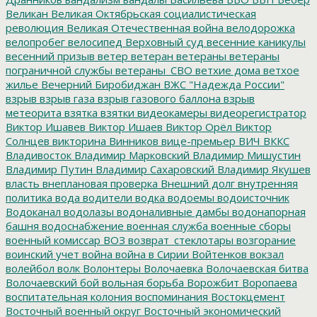
Великан
Великая Октябрьская социалистическая
революция
Великая Отечественная война
велодорожка
велопробег
велосипед
Верховный суд
весенние каникулы
весенний призыв
ветер
ветеран
ветераны
ветераны
пограничной службы
ветераны_СВО
ветхие дома
ветхое
жилье
Вечерний Биробиджан
ВЖС "Надежда России"
взрыв
взрыв газа
взрыв газового баллона
взрыв
метеорита
взятка
взятки
видеокамеры
видеорегистратор
Виктор Ишавев
Виктор Ишаев
Виктор Орёл
Виктор
Солнцев
викторина
Винников
вице-премьер
ВИЧ
ВККС
Владивосток
Владимир Марковский
Владимир Мишустин
Владимир Путин
Владимир Сахаровский
Владимир Якушев
власть
внеплановая проверка
Внешний долг
внутренняя
политика
вода
водители
водка
водоемы
водоисточник
Водоканал
водолазы
водоналивные дамбы
водонапорная
башня
водоснабжение
военная служба
военные сборы
военный комиссар
ВОЗ
возврат_стеклотары
возгорание
воинский учет
война
война в Сирии
Войтенков
вокзал
волейбол
волк
Волонтеры
Волочаевка
Волочаевская битва
Волочаевский бой
вольная борьба
Ворожбит
Воропаева
воспитательная колония
воспоминания
Востокцемент
Восточный военный округ
Восточный экономический