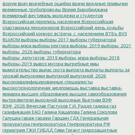
форум
врач
врачебные ошибки
врачи
вредные привычки
временные трубопроводы
Время Биробиджана
всемирный фестиваль молодежи и студентов
Всероссийская перепись населения
Всероссийская
спартакиада пенсионеров
Всероссийский день ходьбы
Всероссийский конкурс
встреча_с_населением
ВТБъ
ВУЗ
ВЦИОМ
выборы
выборы 2017
выборы губернатора
выборы мэра
выборы ректора
выборы_2019
выборы_2021
выборы_2026
выборы_губернатора
выборы_депутатов_2019
выборы_мэра
выборы-2018
выборы-2019
вывоз мусора
выгребные ямы
вымогательство
выпас скота
выплата
выплаты
выплаты за
урожай
выпускники
выпускной
выпускной_2026
высококвалифицированные специалисты
высокотехнологичная_медпомощь
выставка
выставка-
ярмарка
высшее образование
высшее самообразование
вытрезвители
выходной
выходные
Вьетнам
ВЭФ
ВЭФ_2026
Вячеслав Пастухов
Г.И. Радде
гадюка
газ
газификация ЕАО
Галина Кашапова
Галина Соколова
Галушка
гараж
гаражи
Гаршин
ГДК
Генеральная
прокуратура
генпрокуратура
Генпрокуратура РФ
гериатрия
ГЖИ
ГИБДД
Гиви
Гигант
гидрозащитные