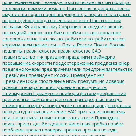
политехнический техникум
политические партии
полиция
Половинко
помойки
помощь
Понтонная переправа
порча
имущества
порыв
порыв водопровода
порыв теплотрассы
порыв трубопровода
посевная
поселок Партизанский
послание Федеральному Собранию
последние звонки
последний звонок
пособие
пособия
постинтернатное
сопровождение
посылка
потребители
потребительская
корзина
похищение
почта
Почта России
Почта_России
пошлины
правительство
правительство ЕАО
правительство РФ
праздник
праздники
праймериз
превышение скорости
предостережение
предпенсионер
предпенсионеры
предприниматели
предпринимательство
Президент
президент России
Президент РФ
Президентские спортивные игры
презумпция доверия
премия
препараты
преступление
преступность
Приамурский
Приамурье
приборы фотовидеофиксации
прививочная кампания
приговор
пригородные поезда
Приморье
природа
природные пожары
природоохранная
прокуратура
присоединение ЕАО
пристав-исполнитель
приставы
присяга
присяжные заседатели
Приходько
приют
приют для бездомных животных
пробка
пробки
проблемы
провал
проверка
прогноз
прогноз погоды
программа переселения
программа реновации