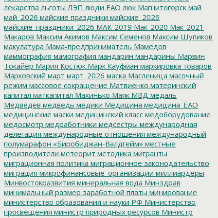
лекарства
льготы
ЛЭП
люди ЕАО
люк
Магнитогорск
май
май_2026
майские праздники
майские_2026
майские_праздники_2026
МАК-2019
Мак-2020
Мак-2021
Макаров
Максим Акимов
Максим Семенов
Максим Шупиков
макулатура
Мама-предприниматель
Мамедов
маммография
мамография
мандарин
мандарины
Марвин
Токайер
Мария Костюк
Марк Кауфман
маркировка товаров
Марковский
март
март_2026
маска
Масленица
масочный
режим
массовое сокращение
Матвиенко
материнский
капитал
маткапитал
Махинько
Маяк
МВД
медаль
Медведев
медведь
медики
Медицина
медицина_ЕАО
медицинские маски
медицинский класс
медоборудование
медосмотр
медработники
медсестры
международная
делегация
международные отношения
международный
полумарафон «Биробиджан-Валдгейм»
местные
производители
метеорит
методика
мигранты
миграционная политика
миграционное законодательство
миграция
микрофинансовые_организации
миллиардеры
Минвостокразвития
минеральная вода
Минздрав
минимальный размер заработной платы
минирование
министерство образования и науки РФ
Министерство
просвещения
министр природных ресурсов
Министр