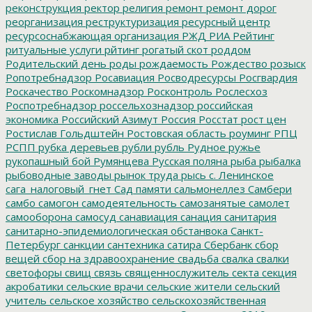
реконструкция
ректор
религия
ремонт
ремонт дорог
реорганизация
реструктуризация
ресурсный центр
ресурсоснабжающая организация
РЖД
РИА Рейтинг
ритуальные услуги
рйтинг
рогатый скот
роддом
Родительский день
роды
рождаемость
Рождество
розыск
Ропотребнадзор
Росавиация
Росводресурсы
Росгвардия
Роскачество
Роскомнадзор
Росконтроль
Рослесхоз
Роспотребнадзор
россельхознадзор
российская
экономика
Российский Азимут
Россия
Росстат
рост цен
Ростислав Гольдштейн
Ростовская область
роуминг
РПЦ
РСПП
рубка деревьев
рубли
рубль
Рудное
ружье
рукопашный бой
Румянцева
Русская поляна
рыба
рыбалка
рыбоводные заводы
рынок труда
рысь
с. Ленинское
сага_налоговый_гнет
Сад памяти
сальмонеллез
Самбери
самбо
самогон
самодеятельность
самозанятые
самолет
самооборона
самосуд
санавиация
санация
санитария
санитарно-эпидемиологическая обстанвока
Санкт-
Петербург
санкции
сантехника
сатира
Сбербанк
сбор
вещей
сбор на здравоохранение
свадьба
свалка
свалки
светофоры
свищ
связь
священнослужитель
секта
секция
акробатики
сельские врачи
сельские жители
сельский
учитель
сельское хозяйство
сельскохозяйственная