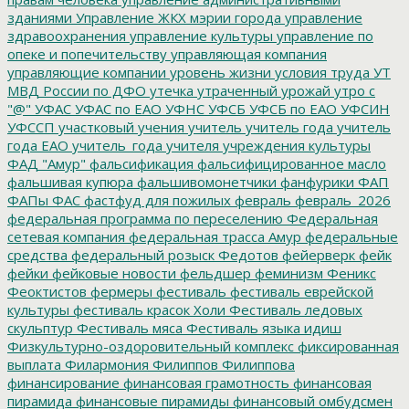
зданиями
Управление ЖКХ мэрии города
управление
здравоохранения
управление культуры
управление по
опеке и попечительству
управляющая компания
управляющие компании
уровень жизни
условия труда
УТ
МВД России по ДФО
утечка
утраченный урожай
утро с
"@"
УФАС
УФАС по ЕАО
УФНС
УФСБ
УФСБ по ЕАО
УФСИН
УФССП
участковый
учения
учитель
учитель года
учитель
года ЕАО
учитель_года
учителя
учреждения культуры
ФАД "Амур"
фальсификация
фальсифицированное масло
фальшивая купюра
фальшивомонетчики
фанфурики
ФАП
ФАПы
ФАС
фастфуд для пожилых
февраль
февраль_2026
федеральная программа по переселению
Федеральная
сетевая компания
федеральная трасса Амур
федеральные
средства
федеральный розыск
Федотов
фейерверк
фейк
фейки
фейковые новости
фельдшер
феминизм
Феникс
Феоктистов
фермеры
фестиваль
фестиваль еврейской
культуры
фестиваль красок Холи
Фестиваль ледовых
скульптур
Фестиваль мяса
Фестиваль языка идиш
Физкультурно-оздоровительный комплекс
фиксированная
выплата
Филармония
Филиппов
Филиппова
финансирование
финансовая грамотность
финансовая
пирамида
финансовые пирамиды
финансовый омбудсмен