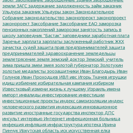
земли
ЗАГС
задержание
задолженность
займ
заказник
Ульдура
заказник Ульдуры
закон
Законодательное
Собрание
законодательство
законопреокт
законопроект
законороект
Заксобрание
Заксобрание ЕАО
заморозка
пенсионных накоплений
заморозки
занятость
запись в
школу
заповедник "Бастак"
заповедники
заработная плата
Заречье
зарплата
зарплаты
заслуженный работник ЖКХ
зачистка_судей
защита прав предпринимателей
защита
предпринимателей
здравоохранение
земледельцы
землетрясение
земля
земский доктор
Земский_учитель
зима пришла
змеи
змея
золотой губернатор
Золотухин
золотые медалисты
зоозащитники
Иван Благодырь
Иван
Голунов
Иван Проходцев
ИВЛ
ивс
Игорь Ткачев
игрушки
идиш
избиение
избирательная кампания
избирком
Известковый
измени жизнь к лучшему
Израиль
имена
импорт
инвалиды
инвестирование
инвестиции
инвестиционные проекты
индекс самоизоляции
индекс
человеческого развития
индексация
инновационное
развитие
иностранные государства
инспектор ДПС
инсульт
интервью
Интернет
инфекционная больница
инфекция
инфляция
инфраструктура
ипотека
Ирина
Пинчук
Иркутская область
иск
искусственная елка