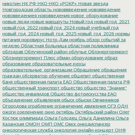
никотин
НК РФ
НКО
НКО «РОКР»
Новая звезда
Новгородская область
нововвведение
нововведение
нововведениея
нововведения
новое_оборудование
новые люди
новые маршруты
Новый год
новый год_2021
новый год_2022
новый год_2024
новый учебный год
новый_год_2024
новый_год_2025
новый_год_2026
нормы
питания
норовирус
Нотр-Дам
ноябрь
обзор событий за
неделю
Областная больница
областная поликлиника
облздрав
Облученский район
облучье
Облэнергоремонт
Облэнергоремонт Плюс
обман
оборудование
образ
образование
образовательные курсы
образовательные_организации
Обращение
обращения
граждан
обсерватор
обучение
общепит
общественная
баня
общественная палата ЕАО
Общественная палата РФ
общественный транспорт
общество
общество "Знание"
общество инвалидов
Общество фотоискусства ЕАО
объединение
объявления
обыск
обыски
Овчинников
Огородова
ограбление
ограничение движения
ОГЭ
ОДН
ожоги
озеленение
окно
октябрь
Октябрьский район
Олег
Костюк
олимпиада
Ольга Голодец
Ольга Данилина
Ольга
Казанская
ОМОН
ОМП
ОМС
Омск
онкодиспансер
онкологическая служба
онкология
онлайн-концерт
ОНФ