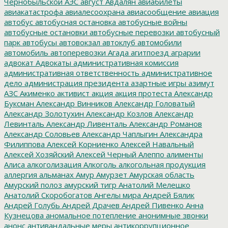
Чернобыльской АЭС
август
Авдалян
авиабилеты
авиакатастрофа
авиалесоохрана
авиасообщение
авиация
автобус
автобусная остановка
автобусные войны
автобусные остановки
автобусные перевозки
автобусный
парк
автобусы
автовокзал
автоклуб
автомобили
автомобиль
автоперевозки
Агада
агитпоезд
аграрии
адвокат
Адвокаты
административная комиссия
административная ответственность
административное
дело
администрация президента
азартные игры
азимут
АЗС
Акименко
активист
акция
акция протеста
Александр
Буксман
Александр Винников
Александр Головатый
Александр Золотухин
Александр Козлов
Александр
Левинталь
Александр Ливенталь
Александр Романов
Александр Соловьев
Александр Чаплыгин
Александра
Филиппова
Алексей Корниенко
Алексей Навальный
Алексей Хозяйский
Алексей Черный
Алеппо
алименты
Алиса
алкоголизация
Алкоголь
алкогольная продукция
аллергия
альманах
Амур
Амурзет
Амурская область
Амурский полоз
амурский тигр
Анатолий Мелешко
Анатолий Скоробогатов
Ангелы мира
Андрей Бялик
Андрей Голубь
Андрей Драчев
Андрей Пивенко
Анна
Кузнецова
аномальное потепление
анонимные звонки
анонс
антивандальные меры
антикоррупционное