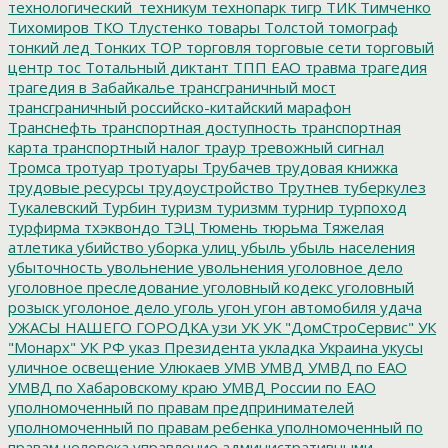
технологический_техникум
технопарк
тигр
ТИК
Тимченко
Тихомиров
ТКО
Тлустенко
товары
Толстой
томограф
тонкий лед
Тонких
ТОР
торговля
торговые сети
торговый
центр
тос
Тотальный диктант
ТПП ЕАО
травма
трагедия
трагедия в Забайкалье
трансграничный мост
трансграничный российско-китайский марафон
Транснефть
транспортная доступность
транспортная
карта
транспортный налог
траур
тревожный сигнал
Тромса
тротуар
тротуары
Трубачев
трудовая книжка
трудовые ресурсы
трудоустройство
Трутнев
туберкулез
Тукалевский
Турбин
туризм
туризмм
турнир
турпоход
турфирма
тхэквондо
ТЭЦ
Тюмень
тюрьма
Тяжелая
атлетика
убийство
уборка улиц
убыль
убыль населения
убыточность
увольнение
увольнения
уголовное дело
уголовное преследование
уголовный кодекс
уголовный
розыск
уголоное дело
уголь
угон
угон автомобиля
удача
УЖАСЫ НАШЕГО ГОРОДКА
узи
УК
УК "ДомСтроСервис"
УК
"Монарх"
УК РФ
указ Президента
укладка
Украина
укусы
уличное освещение
Улюкаев
УМВ
УМВД
УМВД по ЕАО
УМВД по Хабаровскому краю
УМВД России по ЕАО
уполномоченный по правам предпринимателей
уполномоченный по правам ребенка
уполномоченный по
правам человека
управление административными