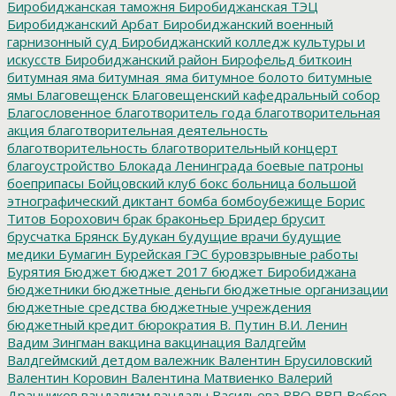
Биробиджанская таможня
Биробиджанская ТЭЦ
Биробиджанский Арбат
Биробиджанский военный
гарнизонный суд
Биробиджанский колледж культуры и
искусств
Биробиджанский район
Бирофельд
биткоин
битумная яма
битумная_яма
битумное болото
битумные
ямы
Благовещенск
Благовещенский кафедральный собор
Благословенное
благотворитель года
благотворительная
акция
благотворительная деятельность
благотворительность
благотворительный концерт
благоустройство
Блокада Ленинграда
боевые патроны
боеприпасы
Бойцовский клуб
бокс
больница
большой
этнографический диктант
бомба
бомбоубежище
Борис
Титов
Борохович
брак
браконьер
Бридер
брусит
брусчатка
Брянск
Будукан
будущие врачи
будущие
медики
Бумагин
Бурейская ГЭС
буровзрывные работы
Бурятия
Бюджет
бюджет 2017
бюджет Биробиджана
бюджетники
бюджетные деньги
бюджетные организации
бюджетные средства
бюджетные учреждения
бюджетный кредит
бюрократия
В. Путин
В.И. Ленин
Вадим Зингман
вакцина
вакцинация
Валдгейм
Валдгеймский детдом
валежник
Валентин Брусиловский
Валентин Коровин
Валентина Матвиенко
Валерий
Дранников
вандализм
вандалы
Васильева
ВВО
ВВП
Вебер