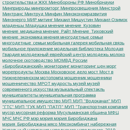
строительства и ЖКХ
Минобороны РФ
Минобрнауки
Минприроды
минпромторг
Минпросвещения
Минстрой
Минтранс
Минтруд
Минфин
Минэкономразвития
Минэнерго
МИР
митинг
Михаил Мишустин
Михаил Озимок
младенцы
Младушка
мнение
мнение_Кузовин
мнение_медицина
мнение_Райт
Мнение_Тиховский
мнение_экономика
мнения
многодетные семьи
многодетные_семьи
мобильная галерея
мобильная связь
мобильное приложение
модельная библиотека
Молодая
Гвардия
молодежный еврейский центр
молодежь
молоко
молочное скотоводство
МОМВД России
«Биробиджанский»
мониторинг
мониторинг цен
морг
морепродукты
Москва
Московское дело
мост
Мост в
Нижнеленинском
мотопомпа
мошенник
мошенники
мошенничество
МРОТ
мудрость
музей
музей
современного искусства
музыкальный спектакль
муниципалитеты
муниципальная программа
муниципальное имущество
МУП
МУП "Водоканал"
МУП
"ГТС"
МУП "ГУК
МУП "ПАТП"
МУП "Транспортная компания
мусор
мусорная реформа
Мусульманская община
МФЦ
МЧС
МЧС РФ
мэр
мэрия
мэрия Биробиджана
мэрия_Биробиджана
мясо
Мясокомбинат
набережная
Навальный
навигация
наводнение
наводнение_2019