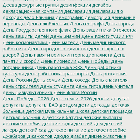
Деева
дежурные группы
дезинфекция
декабрь
декларационная компания
декларация
декларация о
доходах
дело Ельчина
демография
демогрфия
денежные
переводы
День влюбленных
День географа
День города
День Государственного флага
День защитника Отечества
день защиты детей
День Знаний
День Конституции РФ
День космонавтики
День матери
День медицинского
работника
День народного единства
день открытых
дверей
День памяти воина-интернационалиста
День
памяти и скорби
День пионерии
День Победы
День
пограничника
День работника ЖКХ
День работника
культуры
день работника транспорта
День рождения
День России
День семьи
День соседа
День спасателя
день строителя
День студента
день тигра
день учителя
день физкультурника
День флага России
День_Победы_2026
День_семьи_2026
деньги
депутат
депутаты
депутаты ЕАО
детдом
дети
детсады
детская
больница
детская музыкальная школа
детская площадка
детская_больница
детские батуты
детские выплаты
детские пособия
детские сады
детский дом
детский
лагерь
детский сад
детское питание
детское пособие
Джабаров
Джанхотов
дзюдо
диабет
дикие животные