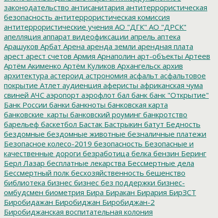
законодательство
антисанитария
антитеррористическая
безопасность
антитеррористическая комиссия
антитеррористические учения
АО "ДГК"
АО "ДРСК"
апелляция
аппарат видеофиксации
апрель
аптека
Арашуков
Арбат
Арена
аренда земли
арендная плата
арест
арест счетов
Армия
Арнаполин
арт-объекты
Артеев
Артём Акименко
Артём Куликов
Архангельск
архив
архитектура
астероид
астрономия
асфальт
асфальтовое
покрытие
Атлет
аудиенция
аферисты
африканская чума
свиней
АЧС
аэропорт
аэрофлот
бал
банк
банк "Открытие"
Банк России
банки
банкноты
банковская карта
банковские_карты
банковский роуминг
банкротство
барельеф
баскетбол
Бастак
Бастрыкин
батут
Бедность
бездомные
бездомные животные
безналичные платежи
Безопасное колесо-2019
безопасность
Безопасные и
качественные дороги
безработица
белка
бензин
Беринг
Берл Лазар
бесплатные лекарства
Бессмертные дела
Бессмертный полк
бесхозяйственность
бешенство
библиотека
бизнес
бизнес без поддержки
бизнес-
омбудсмен
биометрия
Бира
Биракан
Бирария
БирЗСТ
Биробидажан
Биробиджан
Биробиджан-2
Биробиджанская воспитательная колония