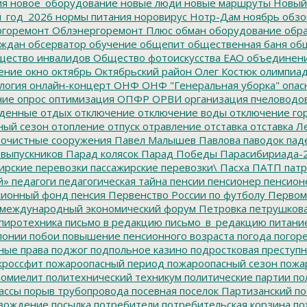
ия
новое_оборудование
новые люди
новые маршруты
Новый
_год_2026
нормы питания
норовирус
Нотр-Дам
ноябрь
обзо
горемонт
Облэнергоремонт Плюс
обман
оборудование
обр
аждан
обсерватор
обучение
общепит
общественная баня
общ
ество инвалидов
Общество фотоискусства ЕАО
объединен
ение
окно
октябрь
Октябрьский район
Олег Костюк
олимпиа
логия
онлайн-концерт
ОНФ
ОНФ "Генеральная уборка"
опас
ние
опрос
оптимизация
ОПФР
ОРВИ
организация пчеловодо
денные
отдых
отключение
отключение воды
отключение го
ный сезон
отопление
отпуск
отравление
отставка
отставка Л
очистные сооружения
Павел Малышев
Павлова
паводок
пад
 выпускников
Парад колясок
Парад Победы
Парасибириада-
ирские перевозки
пассажирские перевозки\
Пасха
ПАТП
патр
й»
педагоги
педагогическая тайна
пенсии
пенсионер
пенсион
ионный фонд
пенсия
Первенство России по футболу
Первом
 международный экономический форум
Петровка
петрушков
пиротехника
письмо в редакцию
письмо_в_редакцию
питани
лонии
побои
повышение пенсионного возраста
погода
погор
ные права
поджог
подпольное казино
подростковая преступн
кроссфит
пожароопасный период
пожароопасный сезон
пожа
омиелит
политехнический техникум
политические партии
по
ассы
порыв трубопровода
посевная
поселок Партизанский
по
овождение
посылка
потребители
потребительская корзина
по