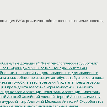
социация ЕАО» реализуют общественно значимые проекты,
обманутые дольщики"
"Рентгенологический субботник"
0 лет Биробиджану
80_летие_Победы
85 лет ЕАО
йное жилье
аварийные дома
аварийный дом
аварийный
ана
авиасообщение
авиация
автобус
автобусная остановка
били
автомобиль
автоперевозки
Агада
агитпоезд
аграрии
ция президента
азартные игры
азимут
АЗС
Акименко
сандр Козлов
Александр Левинталь
Александр Ливенталь
ный
Алексей Хозяйский
Алексей Черный
Алеппо
алименты
з
амурский тигр
Анатолий Мелешко
Анатолий Скоробогатов
нимные звонки
анонс
антивандальные меры