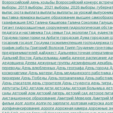
Всероссийский день ходьбы
Всероссийский конкурс
встреч
выборы_2019
выборы_2021
выборы_2026
выборы_губерна
выпас скота
выплата
выплаты
выплаты за урожай
выпускник
выставка-ярмарка
высшее образование
высшее самообразо
газификация ЕАО
Галина Кашапова
Галина Соколова
Галушк
Гигант
гидрозащитные сооружения
гидрологическая обста
педагога и наставника
Год семьи
Год экологии
Год_единств
Гордума
горки
горки на Арбате
городская Дума
городская с
госархив
госдолг
Госдума
госжилинспекция
господдержка
г
график работы
Григорий Волохов
Грипп
Грудинин
грунтовы
предпринимателей
дайджест
Дальневосточная оперативна
Дальний Восток
Дальсельмаш
дамба
дачное расписание
да
дедовщина
Деева
дежурные группы
дезинфекция
декабрь
переводы
День влюбленных
День географа
День города
Де
космонавтики
День матери
День медицинского работника
Д
пионерии
День Победы
День пограничника
День работник
День спасателя
день строителя
День студента
день тигра
депутаты ЕАО
детдом
дети
детсады
детская больница
дет
сады
детский дом
детский лагерь
детский сад
детское пит
дистанционное образование
Дмитрий Меведев
Дмитрий М
фильм
долг
долги
долги по зарплате
долговая нагрузка
долг
допфинансирование
дороги
дорожная камера
дорожные зн