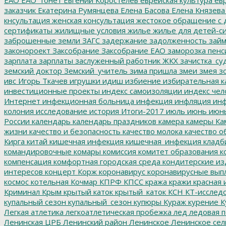
ЕАО
ЕАО_тонет
Евгений Коростелев
еврейская культура
евр
заказчик
Екатерина Румянцева
Елена Басова
Елена Князева
кнсультация
женская консультация
жестокое обращение с 
сертификаты
жилищные условия
жилье
жилье для детей-с
заброшенные земли
ЗАГС
задержание
задолженность
зай
законороект
Заксобрание
Заксобрание ЕАО
заморозка пенс
зарплата
зарплаты
заслуженный работник ЖКХ
зачистка_су
земский доктор
Земский_учитель
зима пришла
змеи
змея
зо
ивс
Игорь Ткачев
игрушки
идиш
избиение
избирательная к
инвестиционные проекты
индекс самоизоляции
индекс чел
Интернет
инфекционная больница
инфекция
инфляция
инф
колония
исследование
история
Итоги-2017
июль
июнь
июн
России
календарь
календарь праздников
камера
камеры
Ка
жизни
качество и безопасность
качество молока
качество о
Кирга
китай
кишечная инфекция
кишечная_инфекция
кладб
командировочные
комары
комиссия
комитет образования
к
компенсация
комфортная городская среда
кондитерские из
интересов
концерт
Корж
коронавирус
коронавирусные вып
космос
котельная
Кочмар
КПРФ
КПСС
кража
кражи
красная 
Криминал
Крым
крытый каток
крытый_каток
КСН
КТ-исслед
купальный сезон
купальный_сезон
купюры
Кураж
курение
К
Легкая атлетика
легкоатлетическая пробежка
лед
ледовая п
Ленинская ЦРБ
Ленинский район
Ленинское
Ленинское сел