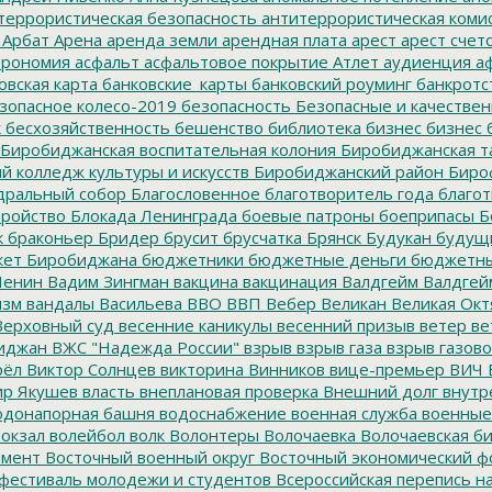
террористическая безопасность
антитеррористическая коми
Арбат
Арена
аренда земли
арендная плата
арест
арест счет
трономия
асфальт
асфальтовое покрытие
Атлет
аудиенция
аф
овская карта
банковские_карты
банковский роуминг
банкротс
зопасное колесо-2019
безопасность
Безопасные и качестве
к
бесхозяйственность
бешенство
библиотека
бизнес
бизнес 
Биробиджанская воспитательная колония
Биробиджанская т
 колледж культуры и искусств
Биробиджанский район
Биро
дральный собор
Благословенное
благотворитель года
благот
тройство
Блокада Ленинграда
боевые патроны
боеприпасы
Б
к
браконьер
Бридер
брусит
брусчатка
Брянск
Будукан
будущи
ет Биробиджана
бюджетники
бюджетные деньги
бюджетны
Ленин
Вадим Зингман
вакцина
вакцинация
Валдгейм
Валдгей
изм
вандалы
Васильева
ВВО
ВВП
Вебер
Великан
Великая Окт
ерховный суд
весенние каникулы
весенний призыв
ветер
ве
иджан
ВЖС "Надежда России"
взрыв
взрыв газа
взрыв газово
рёл
Виктор Солнцев
викторина
Винников
вице-премьер
ВИЧ
р Якушев
власть
внеплановая проверка
Внешний долг
внутр
донапорная башня
водоснабжение
военная служба
военные
окзал
волейбол
волк
Волонтеры
Волочаевка
Волочаевская б
емент
Восточный военный округ
Восточный экономический ф
фестиваль молодежи и студентов
Всероссийская перепись н