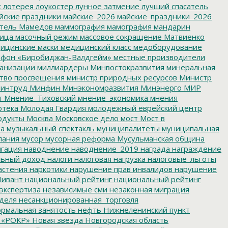
с
лотерея
лоукостер
лунное затмение
лучший спасатель
йские праздники
майские_2026
майские_праздники_2026
тель
Мамедов
маммография
мамография
мандарин
ица
масочный режим
массовое сокращение
Матвиенко
ицинские маски
медицинский класс
медоборудование
фон «Биробиджан-Валдгейм»
местные производители
анизации
миллиардеры
Минвостокразвития
минеральная
тво просвещения
министр природных ресурсов
Министр
интруд
Минфин
Минэкономразвития
Минэнерго
МИР
т
Мнение_Тиховский
мнение_экономика
мнения
отека
Молодая Гвардия
молодежный еврейский центр
одукты
Москва
Московское дело
мост
Мост в
ва
музыкальный спектакль
муниципалитеты
муниципальная
пания
мусор
мусорная реформа
Мусульманская община
гация
наводнение
наводнение_2019
награда
награждение
льный доход
налоги
налоговая нагрузка
налоговые_льготы
астения
наркотики
нарушение прав инвалидов
нарушение
ивант
национальный рейтинг
национальный рейтинг
экспертиза
независимые сми
незаконная миграция
деля
несанкционированная_торговля
рмальная занятость
нефть
Нижнеленинский пункт
 «РОКР»
Новая звезда
Новгородская область