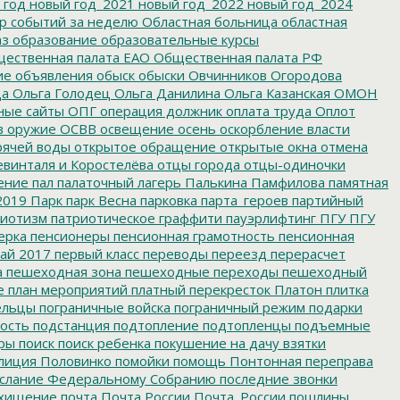
 год
новый год_2021
новый год_2022
новый год_2024
р событий за неделю
Областная больница
областная
аз
образование
образовательные курсы
ественная палата ЕАО
Общественная палата РФ
ие
объявления
обыск
обыски
Овчинников
Огородова
да
Ольга Голодец
Ольга Данилина
Ольга Казанская
ОМОН
ные сайты
ОПГ
операция должник
оплата труда
Оплот
в
оружие
ОСВВ
освещение
осень
оскорбление власти
рячей воды
открытое обращение
открытые окна
отмена
евинталя и Коростелёва
отцы города
отцы-одиночки
ение
пал
палаточный лагерь
Палькина
Памфилова
памятная
2019
Парк
парк Весна
парковка
парта_героев
партийный
иотизм
патриотическое граффити
пауэрлифтинг
ПГУ
ПГУ
ерка
пенсионеры
пенсионная грамотность
пенсионная
ай 2017
первый класс
переводы
переезд
перерасчет
а
пешеходная зона
пешеходные переходы
пешеходный
е
план мероприятий
платный перекресток
Платон
плитка
ельцы
пограничные войска
пограничный режим
подарки
ость
подстанция
подтопление
подтопленцы
подъемные
ры
поиск
поиск ребенка
покушение на дачу взятки
лиция
Половинко
помойки
помощь
Понтонная переправа
слание Федеральному Собранию
последние звонки
хищение
почта
Почта России
Почта_России
пошлины