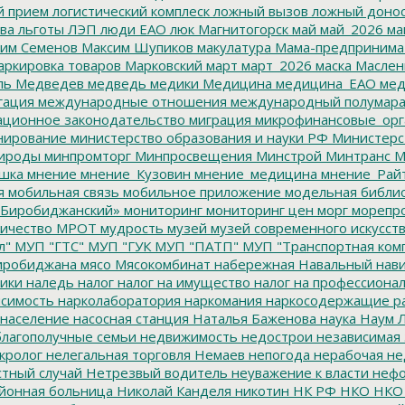
й прием
логистический комплеск
ложный вызов
ложный доно
ва
льготы
ЛЭП
люди ЕАО
люк
Магнитогорск
май
май_2026
ма
им Семенов
Максим Шупиков
макулатура
Мама-предпринима
ркировка товаров
Марковский
март
март_2026
маска
Маслен
ль
Медведев
медведь
медики
Медицина
медицина_ЕАО
мед
гация
международные отношения
международный полумара
ционное законодательство
миграция
микрофинансовые_орг
ирование
министерство образования и науки РФ
Министерс
ироды
минпромторг
Минпросвещения
Минстрой
Минтранс
М
шка
мнение
мнение_Кузовин
мнение_медицина
мнение_Рай
я
мобильная связь
мобильное приложение
модельная библи
Биробиджанский»
мониторинг
мониторинг цен
морг
морепр
ичество
МРОТ
мудрость
музей
музей современного искусст
л"
МУП "ГТС"
МУП "ГУК
МУП "ПАТП"
МУП "Транспортная ком
иробиджана
мясо
Мясокомбинат
набережная
Навальный
нави
ики
наледь
налог
налог на имущество
налог на профессиона
симость
нарколаборатория
наркомания
наркосодержащие р
население
насосная станция
Наталья Баженова
наука
Наум Л
лагополучные семьи
недвижимость
недострои
независимая 
кролог
нелегальная торговля
Немаев
непогода
нерабочая не
тный случай
Нетрезвый водитель
неуважение к власти
нефо
йонная больница
Николай Канделя
никотин
НК РФ
НКО
НКО