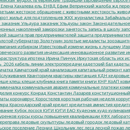
ейская_мудрость
еврейские традиции
Евровидение
Евросе
Елена Хахалева
ель
ЕНВД
Ефим Вепринский
жалоба
жд пере
детьми
жестокое обращение с животными
жестокость
живо
ирот
жильё для подтопленцев
ЖКХ
журналистика
Забайкальск
м
заказник Ульдура
заказник Ульдуры
закон
Законодательное
ионных накоплений
заморозки
занятость
запись в школу
запо
дей
защита прав предпринимателей
защита предпринимате
лотой губернатор
Золотухин
золотые медалисты
зоозащит
ампания
избирком
Известковый
измени жизнь к лучшему
Изр
овеческого развития
индексация
инновационное развитие
ин
раструктура
ипотека
Ирина Пинчук
Иркутская область
иск
ис
ь_2026
кабель линии электропередачи
кадетский бал
кадеты
мчатка
Камчатский край
канализация
капитальный ремонт
кап
бслуживания
Кванториум
квартиры
квитанция
КДН
кедровые
ище
клещ
клещи
клубника
книга памяти
книги
КНР
КоАП
кови
оммуналка
коммунальная авария
коммунальные платежи
комм
делия
конкурс
Конрад
Константин Лазарев
конституционный
латы
коронаврус
Коростелев
короткая рабочая неделя
корру
икра
Краснодарский край
кредит
кредитная амнистия
кредит
ование
Кубок лосося
КУГИ
КУГИ ЕАО
Кудесник
кудо
кулинари
уренков
курсы
курсы повышения квалификации
КФХ
лаборат
ереправа
ледовые скульптуры
ледовый городок
ледовый кат
ьское поселение
Леонид Школьник
лес
леса
лесной пожар
ле