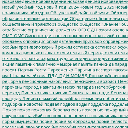
нововвведение
нововведение
нововведениея
нововведен
новый учебный год
новый_год_2024
новый_год_2025
новый
поликлиника
облздрав
Облученский район
облучье
Облэнер
образовательные_организации
Обращение
обращения гр
общественный транспорт
общество
общество "Знание"
общ
ограбление
ограничение движения
ОГЭ
ОДН
ожоги
озелен
ОМП
ОМС
Омск
онкодиспансер
онкологическая служба
онко
оползень
оппозиция
оправдательный приговор
опроверже
особый противопожарный режим
остановка
остановки
осуж
компенсационных выплат
отопительный период
отопитель
отчетность
охота
охрана труда
очереди
очередь на жилье
акция
памятник
памятник-мемориал
память
панихида
парад
проект
Партия Роста
Пархоменко
Парыгина
паспорт
пассаж
им. Шолом-Алейхема
ПДД
ПДН МОМВД России «Ленински
реформа
пенсионные накопления
пенсионный возраст
Пенс
перечень
период навигации
Песах
петарда
Петербургский
переход
Пивенко
пикет
пикник
Пикник на площади Ленина
площадь Ленина
пляжный волейбол
пневмония
побег из ко
подборка_новостей
подвал
подвоз воды
подделка
поддель
Пожар
пожар
пожарная безопасность
пожарные
пожарный 
покушение на убийство
полезное
полигон
поликлиника
поли
порча имущества
порыв
порыв водопровода
порыв теплотр
последний звонок
пособие
пособия
постинтернатное сопр