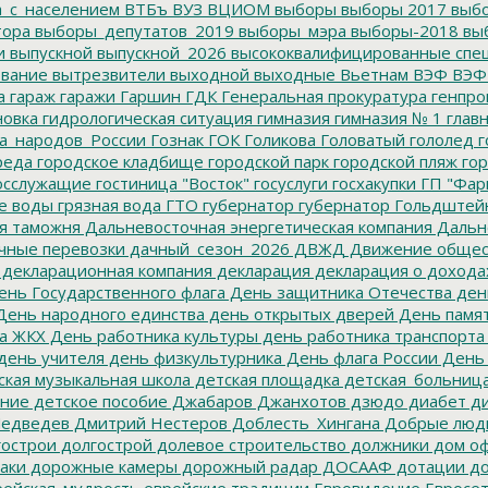
а_с_населением
ВТБъ
ВУЗ
ВЦИОМ
выборы
выборы 2017
выбо
тора
выборы_депутатов_2019
выборы_мэра
выборы-2018
вы
и
выпускной
выпускной_2026
высококвалифицированные спе
вание
вытрезвители
выходной
выходные
Вьетнам
ВЭФ
ВЭФ
а
гараж
гаражи
Гаршин
ГДК
Генеральная прокуратура
генпро
новка
гидрологическая ситуация
гимназия
гимназия № 1
глав
а_народов_России
Гознак
ГОК
Голикова
Головатый
гололед
г
реда
городское кладбище
городской парк
городской пляж
гор
осслужащие
гостиница "Восток"
госуслуги
госхакупки
ГП "Фар
е воды
грязная вода
ГТО
губернатор
губернатор Гольдштей
я таможня
Дальневосточная энергетическая компания
Дальне
чные перевозки
дачный_сезон_2026
ДВЖД
Движение общес
декларационная компания
декларация
декларация о дохода
нь Государственного флага
День защитника Отечества
ден
ень народного единства
день открытых дверей
День памят
а ЖКХ
День работника культуры
день работника транспорта
день учителя
день физкультурника
День флага России
День
ская музыкальная школа
детская площадка
детская_больниц
ание
детское пособие
Джабаров
Джанхотов
дзюдо
диабет
ди
едведев
Дмитрий Нестеров
Доблесть_Хингана
Добрые люд
острои
долгострой
долевое строительство
должники
дом о
аки
дорожные камеры
дорожный радар
ДОСААФ
дотации
до