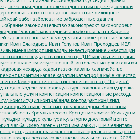
ть
Еврстат
ЕГЭ
Единая Россия
единая субсидия
Единый
езд
железная дорога
железнодорожный переезд
женская
дер
живопись
животноводство
животные
жилищные
ий край
забег
заболевание
заброшенные здания
 Собрание
законодательство
законопреокт
законопроект
ведник "Бастак"
заповедники
заработная плата
Заречье
лей
здравоохранение
земледельцы
землетрясение
земля
ники
Иван Благодырь
Иван Голунов
Иван Проходцев
ИВЛ
аиль
имена
импорт
инвалиды
инвестирование
инвестиции
остранные государства
инспектор ДПС
инсульт
интервью
кусственная елка
искусственный_интеллект
исправительная
кадровая чехарда
кадры
казаки
Казань
Казначейство
ремонт
карантин
карате
каратин
катастрофа
кафе
качество
 шишки
Кемерово
кинозал
кинологи
кинотеатр "Родина"
д-сводка
Кодекс
колледж культуры
колония
командировка
унальные услуги
компенсации
компенсационные расходы
 суд
конституция
контрабанда
контрафакт
конфликт
пция
корь
Косвинцев
космодром
космодром_Восточный
оспособность
Кремль
креозот
Крещение
кризис
Крик души
я
Кульдкр
Кульдур
культура
культурно досуговый центр
ория
Лаг ба-Омер
лагерь
Лагошина
лайк
ЛДПР
Левинталь
ок
ледоход
лекарства
лекарственные препараты
лекарство
сные пожары
лесопилка
летние каникулы
лето
лето_2026