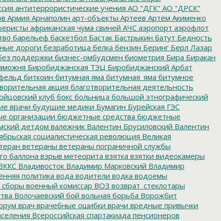
ссия
антитеррористические учения
АО "ДГК"
АО "ДРСК"
ов
Армия
Арнаполин
арт-объекты
Артеев
Артём Акименко
еристы
африканская чума свиней
АЧС
аэропорт
аэрофлот
тво
барельеф
баскетбол
Бастак
Бастрыкин
батут
Бедность
нные дороги
безработица
белка
бензин
Беринг
Берл Лазар
без поддержки
бизнес-омбудсмен
биометрия
Бира
Биракан
аможня
Биробиджанская ТЭЦ
Биробиджанский Арбат
фельд
биткоин
битумная яма
битумная_яма
битумное
ворительная акция
благотворительная деятельность
ойцовский клуб
бокс
больница
большой этнографический
е врачи
будущие медики
Бумагин
Бурейская ГЭС
е организации
бюджетные средства
бюджетные
мский детдом
валежник
Валентин Брусиловский
Валентин
ябрьская социалистическая революция
Великая
теран
ветераны
ветераны пограничной службы
го баллона
взрыв метеорита
взятка
взятки
видеокамеры
ВККС
Владивосток
Владимир Марковский
Владимир
енняя политика
вода
водители
водка
водоемы
 сборы
военный комиссар
ВОЗ
возврат_стеклотары
итва
Волочаевский бой
вольная борьба
Ворожбит
орум
врач
врачебные ошибки
врачи
вредные привычки
аселения
Всероссийская спартакиада пенсионеров