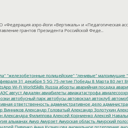
 «Федерация аэро-йоги «Вертикаль» и «Педагогическая ас
ставление грантов Президента Российской Феде...
ла"
"железобетонные полицейские"
"ленивые" малоимущие
"
февраля
31 декабря
5
5G
75-летие Победы
8 Марта
80 лет
8
tsApp
Wi-Fi
WorldSkills Russia
аборты
аварийная посадка
авари
 АЭС
август
Авдалян
авиабилеты
авиакатастрофа
авиалесоохр
озки
автобусный парк
автобусы
автовокзал
автоклуб
автомо
ивная ответственность
административное дело
администра
р Винников
Александр Головатый
Александр Золотухин
Алек
ин
Александра Филиппова
Алексей Корниенко
Алексей Наваль
гия
альманах
Амур
Амурзет
Амурская область
Амурский поло
ндрей Пивенко
Анна Кузнецова
аномальное потепление
ано