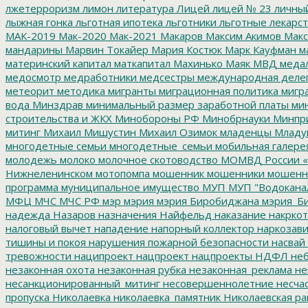
лжетерроризм
лимон
литература
Лицей
лицей № 23
личны
лыжная гонка
льготная ипотека
льготники
льготные лекарст
МАК-2019
Мак-2020
Мак-2021
Макаров
Максим Акимов
Макс
мандарины
Марвин Токайер
Мария Костюк
Марк Кауфман
ма
материнский капитал
маткапитал
Махинько
Маяк
МВД
меда
медосмотр
медработники
медсестры
международная деле
метеорит
методика
мигранты
миграционная политика
мигра
вода
Минздрав
минимальный размер заработной платы
мин
строительства и ЖКХ
Минобороны РФ
Минобрнауки
Минпр
митинг
Михаил Мишустин
Михаил Озимок
младенцы
Младу
многодетные семьи
многодетные_семьи
мобильная галере
молодежь
молоко
молочное скотоводство
МОМВД России «
Нижнеленинском
мотопомпа
мошенник
мошенники
мошенн
программа
муниципальное имущество
МУП
МУП "Водокана
МФЦ
МЧС
МЧС РФ
мэр
мэрия
мэрия Биробиджана
мэрия_Б
надежда
Назаров
назначения
Найфельд
наказание
накркот
налоговый вычет
нападение
напорный коллектор
наркозави
тишины и покоя
нарушения пожарной безопасности
насвай
тревожности
наципроект
нацпроект
нацпроекты
НДФЛ
неб
незаконная охота
незаконная рубка
незаконная_реклама
не
несанкционированный_митинг
несовершеннолетние
несчас
пропуска
Николаевка
николаевка_памятник
Николаевская ра