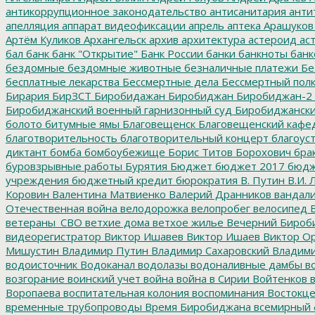
антикоррупционное законодательство
антисанитария
анти
апелляция
аппарат видеофиксации
апрель
аптека
Арашуков
Артём Куликов
Архангельск
архив
архитектура
астероид
ас
бал
банк
банк "Открытие"
Банк России
банки
банкноты
банк
бездомные
бездомные животные
безналичные платежи
Бе
бесплатные лекарства
Бессмертные дела
Бессмертный пол
Бирария
БирЗСТ
Биробидажан
Биробиджан
Биробиджан-2
Биробиджанский военный гарнизонный суд
Биробиджанский
болото
битумные ямы
Благовещенск
Благовещенский кафе
благотворительность
благотворительный концерт
благоус
диктант
бомба
бомбоубежище
Борис Титов
Борохович
бра
буровзрывные работы
Бурятия
Бюджет
бюджет 2017
бюдж
учреждения
бюджетный кредит
бюрократия
В. Путин
В.И. 
Коровин
Валентина Матвиенко
Валерий Дранников
вандал
Отечественная война
велодорожка
велопробег
велосипед
В
ветераны_СВО
ветхие дома
ветхое жилье
Вечерний Бироб
видеорегистратор
Виктор Ишавев
Виктор Ишаев
Виктор О
Мишустин
Владимир Путин
Владимир Сахаровский
Владими
водоисточник
Водоканал
водолазы
водоналивные дамбы
во
возгорание
воинский учет
война
война в Сирии
Войтенков
в
Воропаева
воспитательная колония
воспоминания
Востокц
временные трубопроводы
Время Биробиджана
всемирный 