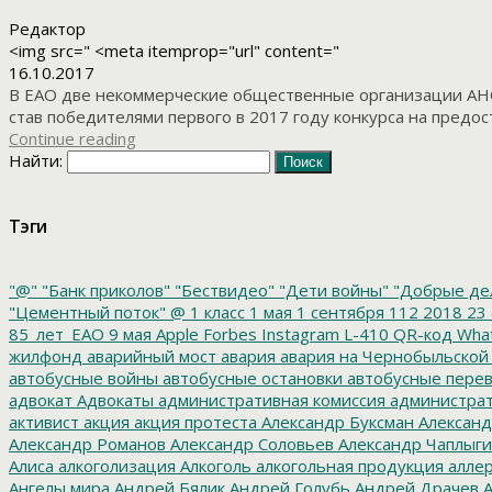
Редактор
<img src=" <meta itemprop="url" content="
16.10.2017
В ЕАО две некоммерческие общественные организации АНО
став победителями первого в 2017 году конкурса на предо
Continue reading
Найти:
Тэги
"@"
"Банк приколов"
"Бествидео"
"Дети войны"
"Добрые де
"Цементный поток"
@
1 класс
1 мая
1 сентября
112
2018
23 
85_лет_ЕАО
9 мая
Apple
Forbes
Instagram
L-410
QR-код
Wha
жилфонд
аварийный мост
авария
авария на Чернобыльской
автобусные войны
автобусные остановки
автобусные перев
адвокат
Адвокаты
административная комиссия
администрат
активист
акция
акция протеста
Александр Буксман
Александ
Александр Романов
Александр Соловьев
Александр Чаплыг
Алиса
алкоголизация
Алкоголь
алкогольная продукция
аллер
Ангелы мира
Андрей Бялик
Андрей Голубь
Андрей Драчев
А