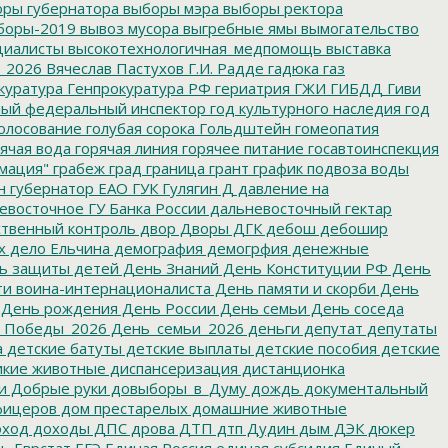
ры губернатора
выборы мэра
выборы ректора
боры-2019
вывоз мусора
выгребные ямы
вымогательство
циалисты
высокотехнологичная_медпомощь
выставка
_2026
Вячеслав Пастухов
Г.И. Радде
гадюка
газ
куратура
Генпрокуратура РФ
гериатрия
ГЖИ
ГИБДД
Гиви
ный федеральный инспектор
год культурного наследия
год
олосование
голубая сорока
Гольдштейн
гомеопатия
ячая вода
горячая линия
горячее питание
госавтоинспекция
мация"
грабеж
град
граница
грант
график подвоза воды
н
губернатор ЕАО
ГУК
Гулягин
Д
давление на
восточное ГУ Банка России
дальневосточный гектар
твенный контроль
двор
Дворы
ДГК
дебош
дебошир
х
дело Ельчина
демография
демогрфия
денежные
ь защиты детей
День Знаний
День Конституции РФ
День
и воина-интернационалиста
День памяти и скорби
День
День рождения
День России
День семьи
День соседа
_Победы_2026
День_семьи_2026
деньги
депутат
депутаты
а
детские батуты
детские выплаты
детские пособия
детские
кие животные
диспансеризация
дистанционка
и
Добрые руки
довыборы_в_Думу
дождь
документальный
фицеров
дом престарелых
домашние животные
ход
доходы
ДПС
дрова
ДТП
дтп
Дудин
дым
ДЭК
дюкер