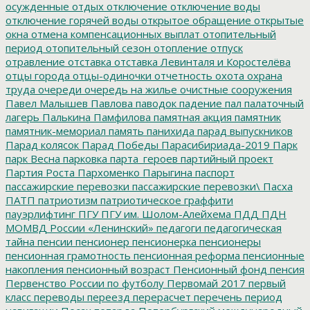
осужденные
отдых
отключение
отключение воды
отключение горячей воды
открытое обращение
открытые
окна
отмена компенсационных выплат
отопительный
период
отопительный сезон
отопление
отпуск
отравление
отставка
отставка Левинталя и Коростелёва
отцы города
отцы-одиночки
отчетность
охота
охрана
труда
очереди
очередь на жилье
очистные сооружения
Павел Малышев
Павлова
паводок
падение
пал
палаточный
лагерь
Палькина
Памфилова
памятная акция
памятник
памятник-мемориал
память
панихида
парад выпускников
Парад колясок
Парад Победы
Парасибириада-2019
Парк
парк Весна
парковка
парта_героев
партийный проект
Партия Роста
Пархоменко
Парыгина
паспорт
пассажирские перевозки
пассажирские перевозки\
Пасха
ПАТП
патриотизм
патриотическое граффити
пауэрлифтинг
ПГУ
ПГУ им. Шолом-Алейхема
ПДД
ПДН
МОМВД России «Ленинский»
педагоги
педагогическая
тайна
пенсии
пенсионер
пенсионерка
пенсионеры
пенсионная грамотность
пенсионная реформа
пенсионные
накопления
пенсионный возраст
Пенсионный фонд
пенсия
Первенство России по футболу
Первомай 2017
первый
класс
переводы
переезд
перерасчет
перечень
период