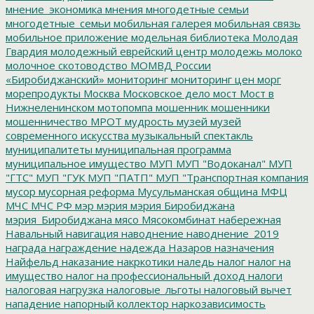
мнение_экономика
мнения
многодетные семьи
многодетные_семьи
мобильная галерея
мобильная связь
мобильное приложение
модельная библиотека
Молодая
Гвардия
молодежный еврейский центр
молодежь
молоко
молочное скотоводство
МОМВД России
«Биробиджанский»
мониторинг
мониторинг цен
морг
морепродукты
Москва
Московское дело
мост
Мост в
Нижнеленинском
мотопомпа
мошенник
мошенники
мошенничество
МРОТ
мудрость
музей
музей
современного искусства
музыкальный спектакль
муниципалитеты
муниципальная программа
муниципальное имущество
МУП
МУП "Водоканал"
МУП
"ГТС"
МУП "ГУК
МУП "ПАТП"
МУП "Транспортная компания
мусор
мусорная реформа
Мусульманская община
МФЦ
МЧС
МЧС РФ
мэр
мэрия
мэрия Биробиджана
мэрия_Биробиджана
мясо
Мясокомбинат
набережная
Навальный
навигация
наводнение
наводнение_2019
награда
награждение
надежда
Назаров
назначения
Найфельд
наказание
накркотики
наледь
налог
налог на
имущество
налог на профессиональный доход
налоги
налоговая нагрузка
налоговые_льготы
налоговый вычет
нападение
напорный коллектор
наркозависимость