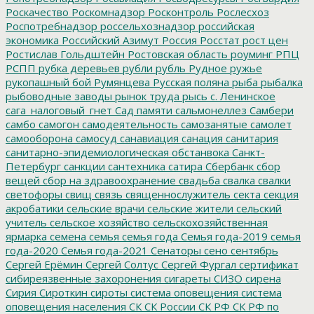
Роскачество
Роскомнадзор
Росконтроль
Рослесхоз
Роспотребнадзор
россельхознадзор
российская
экономика
Российский Азимут
Россия
Росстат
рост цен
Ростислав Гольдштейн
Ростовская область
роуминг
РПЦ
РСПП
рубка деревьев
рубли
рубль
Рудное
ружье
рукопашный бой
Румянцева
Русская поляна
рыба
рыбалка
рыбоводные заводы
рынок труда
рысь
с. Ленинское
сага_налоговый_гнет
Сад памяти
сальмонеллез
Самбери
самбо
самогон
самодеятельность
самозанятые
самолет
самооборона
самосуд
санавиация
санация
санитария
санитарно-эпидемиологическая обстанвока
Санкт-
Петербург
санкции
сантехника
сатира
Сбербанк
сбор
вещей
сбор на здравоохранение
свадьба
свалка
свалки
светофоры
свищ
связь
священнослужитель
секта
секция
акробатики
сельские врачи
сельские жители
сельский
учитель
сельское хозяйство
сельскохозяйственная
ярмарка
семена
семья
семья года
Семья года-2019
семья
года-2020
Семья года-2021
Сенаторы
сено
сентябрь
Сергей Ерёмин
Сергей Солтус
Сергей Фургал
сертификат
сибиреязвенные захоронения
сигареты
СИЗО
сирена
Сирия
Сироткин
сироты
система оповещения
система
оповещения населения
СК
СК России
СК РФ
СК РФ по