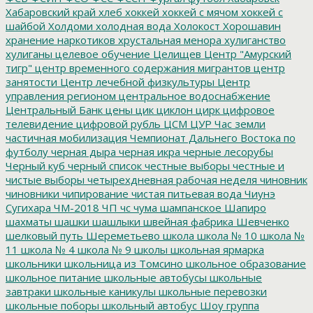
Хабаровский край
хлеб
хоккей
хоккей с мячом
хоккей с
шайбой
Холдоми
холодная вода
Холокост
Хорошавин
хранение наркотиков
хрустальная менора
хулиганство
хулиганы
целевое обучение
Целищев
Центр "Амурский
тигр"
центр временного содержания мигрантов
центр
занятости
Центр лечебной физкультуры
Центр
управления регионом
центральное водоснабжение
Центральный Банк
цены
цик
циклон
цирк
цифровое
телевидение
цифровой рубль
ЦСМ
ЦУР
Час земли
частичная мобилизация
Чемпионат Дальнего Востока по
футболу
черная дыра
черная икра
черные лесорубы
Черный куб
черный список
честные выборы
честные и
чистые выборы
четырехдневная рабочая неделя
чиновник
чиновники
чипирование
чистая питьевая вода
Чиунэ
Сугихара
ЧМ-2018
ЧП
чс
чума
шампанское
Шапиро
шахматы
шашки
шашлыки
швейная фабрика
Шевченко
шелковый путь
Шереметьево
школа
школа № 10
школа №
11
школа № 4
школа № 9
школы
школьная ярмарка
школьники
школьница из Томсино
школьное образование
школьное питание
школьные автобусы
школьные
завтраки
школьные каникулы
школьные перевозки
школьные поборы
школьный автобус
Шоу группа