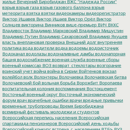
жилье
Вечерний Биробиджан
ВЖС "Надежда России"
взрыв
взрыв газа
взрыв газового баллона
взрыв
метеорита
взятка
взятки
видеокамеры
видеорегистратор
Виктор Ишавев
Виктор Ишаев
Виктор Орёл
Виктор
Солнцев
викторина
Винников
вице-премьер
ВИЧ
ВККС
Владивосток
Владимир Марковский
Владимир Мишустин
Владимир Путин
Владимир Сахаровский
Владимир Якушев
власть
внеплановая проверка
Внешний долг
внутренняя
политика
вода
водители
водка
водоемы
водоисточник
Водоканал
водолазы
водоналивные дамбы
водонапорная
башня
водоснабжение
военная служба
военные сборы
военный комиссар
ВОЗ
возврат_стеклотары
возгорание
воинский учет
война
война в Сирии
Войтенков
вокзал
волейбол
волк
Волонтеры
Волочаевка
Волочаевская битва
Волочаевский бой
вольная борьба
Ворожбит
Воропаева
воспитательная колония
воспоминания
Востокцемент
Восточный военный округ
Восточный экономический
форум
врач
врачебные ошибки
врачи
вредные привычки
временные трубопроводы
Время Биробиджана
всемирный фестиваль молодежи и студентов
Всероссийская перепись населения
Всероссийская
спартакиада пенсионеров
Всероссийский день ходьбы
Всероссийский конкурс
встреча_с_населением
ВТБъ
ВУЗ