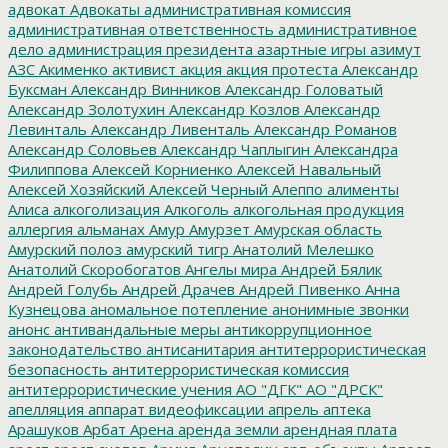
адвокат
Адвокаты
административная комиссия
административная ответственность
административное
дело
администрация президента
азартные игры
азимут
АЗС
Акименко
активист
акция
акция протеста
Александр
Буксман
Александр Винников
Александр Головатый
Александр Золотухин
Александр Козлов
Александр
Левинталь
Александр Ливенталь
Александр Романов
Александр Соловьев
Александр Чаплыгин
Александра
Филиппова
Алексей Корниенко
Алексей Навальный
Алексей Хозяйский
Алексей Черный
Алеппо
алименты
Алиса
алкоголизация
Алкоголь
алкогольная продукция
аллергия
альманах
Амур
Амурзет
Амурская область
Амурский полоз
амурский тигр
Анатолий Мелешко
Анатолий Скоробогатов
Ангелы мира
Андрей Бялик
Андрей Голубь
Андрей Драчев
Андрей Пивенко
Анна
Кузнецова
аномальное потепление
анонимные звонки
анонс
антивандальные меры
антикоррупционное
законодательство
антисанитария
антитеррористическая
безопасность
антитеррористическая комиссия
антитеррористические учения
АО "ДГК"
АО "ДРСК"
апелляция
аппарат видеофиксации
апрель
аптека
Арашуков
Арбат
Арена
аренда земли
арендная плата