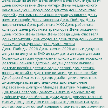
день защиты детей
День Знаний
День Конституции РФ
День космонавтики
День матери
День медицинского
работника
День народного единства
день открытых
дверей
День памяти воина-интернационалиста
День
памяти и скорби
День пионерии
День Победы
День
пограничника
День работника ЖКХ
День работника
культуры
день работника транспорта
День рождения
День России
День семьи
День соседа
День спасателя
день строителя
День студента
день тигра
день учителя
день физкультурника
День флага России
День_Победы_2026
День_семьи_2026
деньги
депутат
депутаты
депутаты ЕАО
детдом
дети
детсады
детская
больница
детская музыкальная школа
детская площадка
детская_больница
детские батуты
детские выплаты
детские пособия
детские сады
детский дом
детский
лагерь
детский сад
детское питание
детское пособие
Джабаров
Джанхотов
дзюдо
диабет
дикие животные
диспансеризация
дистанционка
дистанционное
образование
Дмитрий Меведев
Дмитрий Медведев
Дмитрий Нестеров
Доблесть_Хингана
Добрые люди
Добрые руки
довыборы_в_Думу
дождь
документальный
фильм
долг
долги
долги по зарплате
долговая нагрузка
долгострои
долгострой
долевое строительство
должники