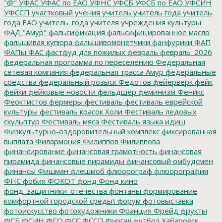
"@"
УФАС
УФАС по ЕАО
УФНС
УФСБ
УФСБ по ЕАО
УФСИН
УФССП
участковый
учения
учитель
учитель года
учитель
года ЕАО
учитель_года
учителя
учреждения культуры
ФАД "Амур"
фальсификация
фальсифицированное масло
фальшивая купюра
фальшивомонетчики
фанфурики
ФАП
ФАПы
ФАС
фастфуд для пожилых
февраль
февраль_2026
федеральная программа по переселению
Федеральная
сетевая компания
федеральная трасса Амур
федеральные
средства
федеральный розыск
Федотов
фейерверк
фейк
фейки
фейковые новости
фельдшер
феминизм
Феникс
Феоктистов
фермеры
фестиваль
фестиваль еврейской
культуры
фестиваль красок Холи
Фестиваль ледовых
скульптур
Фестиваль мяса
Фестиваль языка идиш
Физкультурно-оздоровительный комплекс
фиксированная
выплата
Филармония
Филиппов
Филиппова
финансирование
финансовая грамотность
финансовая
пирамида
финансовые пирамиды
финансовый омбудсмен
финансы
Фишман
флешмоб
флюорограф
флюорография
ФНС
фобия
ФОКОТ
фонд
Фонд кино
фонд_защитники_отечества
фонтаны
формирование
комфортной городской среды\
форум
фотовыставка
фотоискусство
фотохудожники
Франция
Фрейд
фрукты
ФСБ
ФСИН
ФСО
ФСС
ФССП
Фургал
футбол
Хабаровск