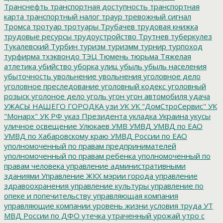
Транснефть
транспортная доступность
транспортная
карта
транспортный налог
траур
тревожный сигнал
Тромса
тротуар
тротуары
Трубачев
трудовая книжка
трудовые ресурсы
трудоустройство
Трутнев
туберкулез
Тукалевский
Турбин
туризм
туризмм
турнир
турпоход
турфирма
тхэквондо
ТЭЦ
Тюмень
тюрьма
Тяжелая
атлетика
убийство
уборка улиц
убыль
убыль населения
убыточность
увольнение
увольнения
уголовное дело
уголовное преследование
уголовный кодекс
уголовный
розыск
уголоное дело
уголь
угон
угон автомобиля
удача
УЖАСЫ НАШЕГО ГОРОДКА
узи
УК
УК "ДомСтроСервис"
УК
"Монарх"
УК РФ
указ Президента
укладка
Украина
укусы
уличное освещение
Улюкаев
УМВ
УМВД
УМВД по ЕАО
УМВД по Хабаровскому краю
УМВД России по ЕАО
уполномоченный по правам предпринимателей
уполномоченный по правам ребенка
уполномоченный по
правам человека
управление административными
зданиями
Управление ЖКХ мэрии города
управление
здравоохранения
управление культуры
управление по
опеке и попечительству
управляющая компания
управляющие компании
уровень жизни
условия труда
УТ
МВД России по ДФО
утечка
утраченный урожай
утро с