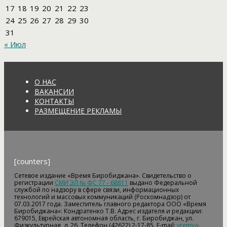
17
18
19
20
21
22
23
24
25
26
27
28
29
30
31
« Июл
О НАС
ВАКАНСИИ
КОНТАКТЫ
РАЗМЕЩЕНИЕ РЕКЛАМЫ
[counters]
Сетевое издание «Время Биробиджана». Свидетельство о
регистрации
СМИ ЭЛ № ФС 77 - 68811
выдано Федеральной
службой по надзору в сфере связи, информационных
технологий и массовых коммуникаций (Роскомнадзор) от
07.03.2017 года. Заместитель главного редактора ООО «Время
Биробиджана»: Кондратенко Т.В. Адрес издателя и редакции:
679015, Еврейская автономная область, г. Биробиджан, ул.
Физкультурная, д. 26. Телефон (42622) 2-17-85. E-mail:
vremya-