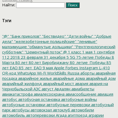
Найти:
Тэги
"@"
"Банк приколов"
"Бествидео"
"Дети войны"
"Добрые
дела"
"железобетонные полицейские"
"ленивые"
малоимущие
"обманутые дольщики"
"Рентгенологический
субботник"
"Цементный поток"
@
1 класс
1 мая
1 сентября
112
2018
23 февраля
31 декабря
5
5G
75-летие Победы
8
Марта
80 лет
80 лет Биробиджану
80_летие_Победы
85
лет ЕАО
85_лет_ЕАО
9 мая
Apple
Forbes
Instagram
L-410
QR-код
WhatsApp
Wi-Fi
WorldSkills Russia
аборты
аварийная
посадка
аварийное жилье
аварийные дома
аварийный дом
аварийный жилфонд
аварийный мост
авария
авария на
Чернобыльской АЭС
август
Авдалян
авиабилеты
авиакатастрофа
авиалесоохрана
авиасообщение
авиация
автобус
автобусная остановка
автобусные войны
автобусные остановки
автобусные перевозки
автобусный
парк
автобусы
автовокзал
автоклуб
автомобили
автомобиль
автоперевозки
Агада
агитпоезд
аграрии