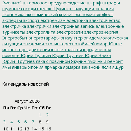
"Феникс"
штормовое предупреждение
штраф
штрафы
шумные соседи
щенок
Щукинка
эвакуация
экология
экономика
экономический кризис
экономия
экофест
эксперты
экспорт
экстремизм
электрика
электричество
электричка
электрички
электронная запись
электронные
турникеты
электроплита
электросети
электроэнергия
Энергосбыт
энерготарифы
энкаунтер
эпидемиологическая
ситуация
эпидемия
это_интересно
юбилей
юмор
Юные
инспекторы движения
юные таланты
юридическая
помощь
Юрий Гулягин
Юрий Трутнев
Юрий Чайка
Юрий_Трутнев
явка с повинной
Якунин
ямочный ремонт
ямы
январь
Япония
ярмарка
ярмарка вакансий
ясли
ящур
Календарь новостей
Август 2026
Пн
Вт
Ср
Чт
Пт
Сб
Вс
1
2
3
4
5
6
7
8
9
10
11
12
13
14
15
16