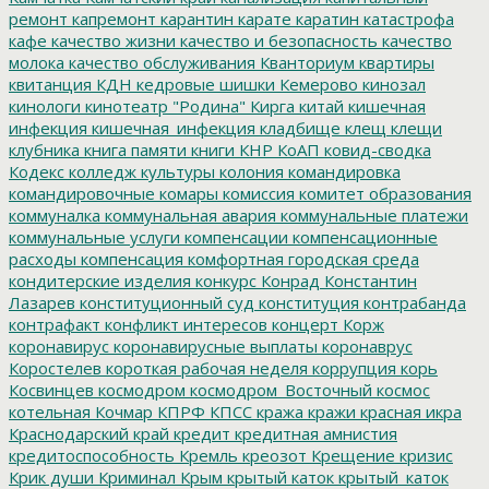
ремонт
капремонт
карантин
карате
каратин
катастрофа
кафе
качество жизни
качество и безопасность
качество
молока
качество обслуживания
Кванториум
квартиры
квитанция
КДН
кедровые шишки
Кемерово
кинозал
кинологи
кинотеатр "Родина"
Кирга
китай
кишечная
инфекция
кишечная_инфекция
кладбище
клещ
клещи
клубника
книга памяти
книги
КНР
КоАП
ковид-сводка
Кодекс
колледж культуры
колония
командировка
командировочные
комары
комиссия
комитет образования
коммуналка
коммунальная авария
коммунальные платежи
коммунальные услуги
компенсации
компенсационные
расходы
компенсация
комфортная городская среда
кондитерские изделия
конкурс
Конрад
Константин
Лазарев
конституционный суд
конституция
контрабанда
контрафакт
конфликт интересов
концерт
Корж
коронавирус
коронавирусные выплаты
коронаврус
Коростелев
короткая рабочая неделя
коррупция
корь
Косвинцев
космодром
космодром_Восточный
космос
котельная
Кочмар
КПРФ
КПСС
кража
кражи
красная икра
Краснодарский край
кредит
кредитная амнистия
кредитоспособность
Кремль
креозот
Крещение
кризис
Крик души
Криминал
Крым
крытый каток
крытый_каток