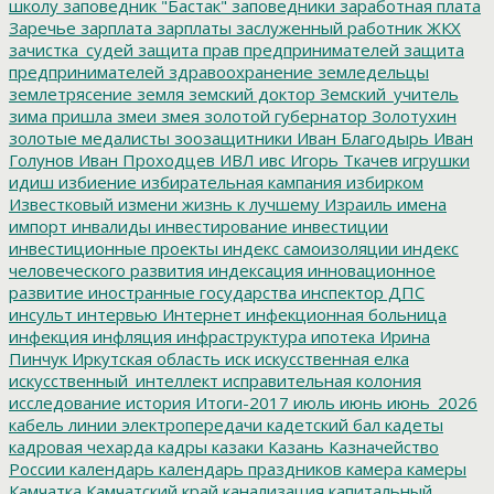
школу
заповедник "Бастак"
заповедники
заработная плата
Заречье
зарплата
зарплаты
заслуженный работник ЖКХ
зачистка_судей
защита прав предпринимателей
защита
предпринимателей
здравоохранение
земледельцы
землетрясение
земля
земский доктор
Земский_учитель
зима пришла
змеи
змея
золотой губернатор
Золотухин
золотые медалисты
зоозащитники
Иван Благодырь
Иван
Голунов
Иван Проходцев
ИВЛ
ивс
Игорь Ткачев
игрушки
идиш
избиение
избирательная кампания
избирком
Известковый
измени жизнь к лучшему
Израиль
имена
импорт
инвалиды
инвестирование
инвестиции
инвестиционные проекты
индекс самоизоляции
индекс
человеческого развития
индексация
инновационное
развитие
иностранные государства
инспектор ДПС
инсульт
интервью
Интернет
инфекционная больница
инфекция
инфляция
инфраструктура
ипотека
Ирина
Пинчук
Иркутская область
иск
искусственная елка
искусственный_интеллект
исправительная колония
исследование
история
Итоги-2017
июль
июнь
июнь_2026
кабель линии электропередачи
кадетский бал
кадеты
кадровая чехарда
кадры
казаки
Казань
Казначейство
России
календарь
календарь праздников
камера
камеры
Камчатка
Камчатский край
канализация
капитальный