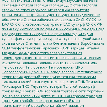
мост
статистика
статья
стела
стимулирующие выплаты
стипендия
стихия
столица
столица ДфО
стоматология
страйкбол
страх
страхование
стрельба
строители
строительство
стройка
студент
студенты
студенческое
общежитие
Стычка рабочих с силовиками
СУ СК
СУ СК по
ЕАО
СУ СК по Хабаровскому краю и ЕАО
су ск рф
СУ СК РФ
по ЕАО
субботнее чтиво
субботник
субсидии
субсидия
суд
Суд
суд присяжных
судебные приставы
судьи
судья
суперасфальт
суперлуние
суррогат
суточные
сухой закон
сход вагонов
Счетная палата
Счетная палата Биробиджана
США
тайфун
таможня
Тарасенко
ТАРИ
тарифы
Татьяна
Гладких
Тафи-диагностика
театр
текстильная
телемедицинские технологии
теневая зарплата
теневая
экономика
тепловоз
тепловые сети
тепловычислитель
Теплоозёрск
Теплоозерск
Теплоозёрская ЦРБ
Теплоозерский цементный завод
теплосбыт
теплотрасса
территория действий
терроризм
техника
технологии
технологический_техникум
технопарк
тигр
ТИК
Тимченко
Тихомиров
ТКО
Тлустенко
товары
Толстой
томограф
тонкий лед
Тонких
ТОР
торговля
торговые сети
торговый
центр
тос
Тотальный диктант
ТПП ЕАО
травма
трагедия
трагедия в Забайкалье
трансграничный мост
трансграничный российско-китайский марафон