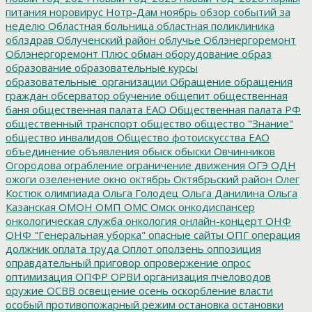
питания
норовирус
Нотр-Дам
ноябрь
обзор событий за
неделю
Областная больница
областная поликлиника
облздрав
Облученский район
облучье
Облэнергоремонт
Облэнергоремонт Плюс
обман
оборудование
образ
образование
образовательные курсы
образовательные_организации
Обращение
обращения
граждан
обсерватор
обучение
общепит
общественная
баня
общественная палата ЕАО
Общественная палата РФ
общественный транспорт
общество
общество "Знание"
общество инвалидов
Общество фотоискусства ЕАО
объединение
объявления
обыск
обыски
Овчинников
Огородова
ограбление
ограничение движения
ОГЭ
ОДН
ожоги
озеленение
окно
октябрь
Октябрьский район
Олег
Костюк
олимпиада
Ольга Голодец
Ольга Данилина
Ольга
Казанская
ОМОН
ОМП
ОМС
Омск
онкодиспансер
онкологическая служба
онкология
онлайн-концерт
ОНФ
ОНФ "Генеральная уборка"
опасные сайты
ОПГ
операция
должник
оплата труда
Оплот
оползень
оппозиция
оправдательный приговор
опровержение
опрос
оптимизация
ОПФР
ОРВИ
организация пчеловодов
оружие
ОСВВ
освещение
осень
оскорбление власти
особый противопожарный режим
остановка
остановки