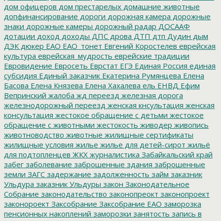
дом офицеров
дом престарелых
домашние животные
допфинансирование
дороги
дорожная камера
дорожные
знаки
дорожные камеры
дорожный радар
ДОСААФ
дотации
доход
доходы
ДПС
дрова
ДТП
дтп
Дудин
дым
ДЭК
дюкер
ЕАО
ЕАО_тонет
Евгений Коростелев
еврейская
культура
еврейская_мудрость
еврейские традиции
Евровидение
Евросеть
Еврстат
ЕГЭ
Единая Россия
единая
субсидия
Единый заказчик
Екатерина Румянцева
Елена
Басова
Елена Князева
Елена Хахалева
ель
ЕНВД
Ефим
Вепринский
жалоба
жд переезд
железная дорога
железнодорожный переезд
женская кнсультация
женская
консультация
жестокое обращение с детьми
жестокое
обращение с животными
жестокость
живодер
живопись
животноводство
животные
жилищные сертификаты
жилищные условия
жилье
жилье для детей-сирот
жильё
для подтопленцев
ЖКХ
журналистика
Забайкальский край
забег
заболевание
заброшенные здания
заброшенные
земли
ЗАГС
задержание
задолженность
займ
заказник
Ульдура
заказник Ульдуры
закон
Законодательное
Собрание
законодательство
законопреокт
законопроект
законороект
Заксобрание
Заксобрание ЕАО
заморозка
пенсионных накоплений
заморозки
занятость
запись в