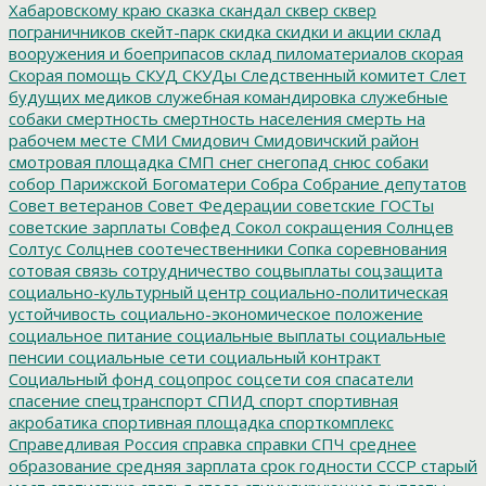
Хабаровскому краю
сказка
скандал
сквер
сквер
пограничников
скейт-парк
скидка
скидки и акции
склад
вооружения и боеприпасов
склад пиломатериалов
скорая
Скорая помощь
СКУД
СКУДы
Следственный комитет
Слет
будущих медиков
служебная командировка
служебные
собаки
смертность
смертность населения
смерть на
рабочем месте
СМИ
Смидович
Смидовичский район
смотровая площадка
СМП
снег
снегопад
снюс
собаки
собор Парижской Богоматери
Собра
Собрание депутатов
Совет ветеранов
Совет Федерации
советские ГОСТы
советские зарплаты
Совфед
Сокол
сокращения
Солнцев
Солтус
Солцнев
соотечественники
Сопка
соревнования
сотовая связь
сотрудничество
соцвыплаты
соцзащита
социально-культурный центр
социально-политическая
устойчивость
социально-экономическое положение
социальное питание
социальные выплаты
социальные
пенсии
социальные сети
социальный контракт
Социальный фонд
соцопрос
соцсети
соя
спасатели
спасение
спецтранспорт
СПИД
спорт
спортивная
акробатика
спортивная площадка
спорткомплекс
Справедливая Россия
справка
справки
СПЧ
среднее
образование
средняя зарплата
срок годности
СССР
старый