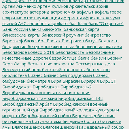
арест
арест счетов
Армия
Арнаполин
арт-объекты
Артеев
Артём Акименко
Артём Куликов
Архангельск
архив
архитектура
астероид
астрономия
асфальт
асфальтовое
покрытие
Атлет
аудиенция
аферисты
африканская чума
свиней
АЧС
аэропорт
аэрофлот
бал
банк
банк "Открытие"
Банк России
банки
банкноты
банковская карта
банковские_карты
банковский роуминг
банкротство
барельеф
баскетбол
Бастак
Бастрыкин
батут
Бедность
бездомные
бездомные животные
безналичные платежи
Безопасное колесо-2019
безопасность
Безопасные и
качественные дороги
безработица
белка
бензин
Беринг
Берл Лазар
бесплатные лекарства
Бессмертные дела
Бессмертный полк
бесхозяйственность
бешенство
библиотека
бизнес
бизнес без поддержки
бизнес-
омбудсмен
биометрия
Бира
Биракан
Бирария
БирЗСТ
Биробидажан
Биробиджан
Биробиджан-2
Биробиджанская воспитательная колония
Биробиджанская таможня
Биробиджанская ТЭЦ
Биробиджанский Арбат
Биробиджанский военный
гарнизонный суд
Биробиджанский колледж культуры и
искусств
Биробиджанский район
Бирофельд
биткоин
битумная яма
битумная_яма
битумное болото
битумные
ямы
Благовещенск
Благовещенский кафедральный собор