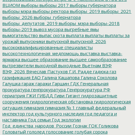
ВЦИОМ
выборы
выборы 2017
выборы губернатора
выборы мэра
выборы ректора
выборы_2019
выборы_2021
выборы_2026
выборы_губернатора
выборы_депутатов_2019
выборы_мэра
выборы-2018
выборы-2019
вывоз мусора
выгребные ямы
вымогательство
выпас скота
выплата
выплаты
выплаты за
урожай
выпускники
выпускной
выпускной_2026
высококвалифицированные специалисты
высокотехнологичная_медпомощь
выставка
выставка-
ярмарка
высшее образование
высшее самообразование
вытрезвители
выходной
выходные
Вьетнам
ВЭФ
ВЭФ_2026
Вячеслав Пастухов
Г.И. Радде
гадюка
газ
газификация ЕАО
Галина Кашапова
Галина Соколова
Галушка
гараж
гаражи
Гаршин
ГДК
Генеральная
прокуратура
генпрокуратура
Генпрокуратура РФ
гериатрия
ГЖИ
ГИБДД
Гиви
Гигант
гидрозащитные
сооружения
гидрологическая обстановка
гидрологическая
ситуация
гимназия
гимназия № 1
главный федеральный
инспектор
год культурного наследия
год педагога и
наставника
Год семьи
Год экологии
Год_единства_народов_России
Гознак
ГОК
Голикова
Головатый
гололед
голосование
голубая сорока