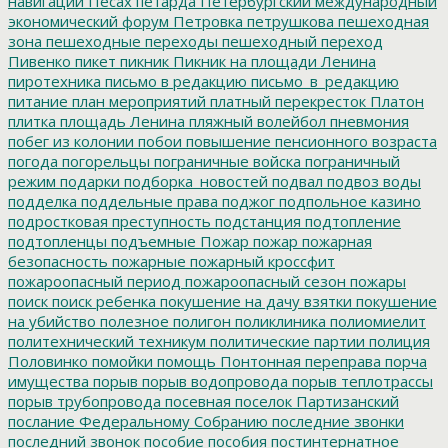
навигации
Песах
петарда
Петербургский международный
экономический форум
Петровка
петрушкова
пешеходная
зона
пешеходные переходы
пешеходный переход
Пивенко
пикет
пикник
Пикник на площади Ленина
пиротехника
письмо в редакцию
письмо_в_редакцию
питание
план мероприятий
платный перекресток
Платон
плитка
площадь Ленина
пляжный волейбол
пневмония
побег из колонии
побои
повышение пенсионного возраста
погода
погорельцы
пограничные войска
пограничный
режим
подарки
подборка_новостей
подвал
подвоз воды
подделка
поддельные права
поджог
подпольное казино
подростковая преступность
подстанция
подтопление
подтопленцы
подъемные
Пожар
пожар
пожарная
безопасность
пожарные
пожарный кроссфит
пожароопасный период
пожароопасный сезон
пожары
поиск
поиск ребенка
покушение на дачу взятки
покушение
на убийство
полезное
полигон
поликлиника
полиомиелит
политехнический техникум
политические партии
полиция
Половинко
помойки
помощь
Понтонная переправа
порча
имущества
порыв
порыв водопровода
порыв теплотрассы
порыв трубопровода
посевная
поселок Партизанский
послание Федеральному Собранию
последние звонки
последний звонок
пособие
пособия
постинтернатное