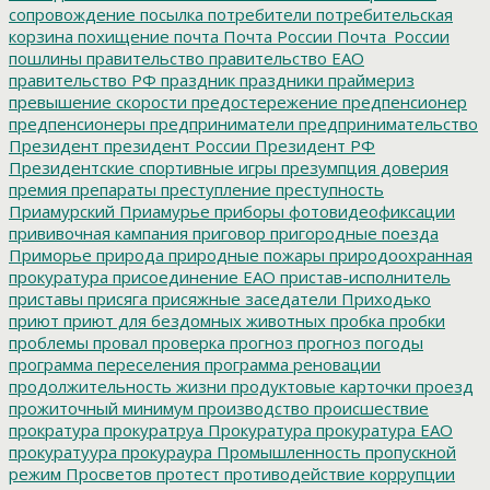
сопровождение
посылка
потребители
потребительская
корзина
похищение
почта
Почта России
Почта_России
пошлины
правительство
правительство ЕАО
правительство РФ
праздник
праздники
праймериз
превышение скорости
предостережение
предпенсионер
предпенсионеры
предприниматели
предпринимательство
Президент
президент России
Президент РФ
Президентские спортивные игры
презумпция доверия
премия
препараты
преступление
преступность
Приамурский
Приамурье
приборы фотовидеофиксации
прививочная кампания
приговор
пригородные поезда
Приморье
природа
природные пожары
природоохранная
прокуратура
присоединение ЕАО
пристав-исполнитель
приставы
присяга
присяжные заседатели
Приходько
приют
приют для бездомных животных
пробка
пробки
проблемы
провал
проверка
прогноз
прогноз погоды
программа переселения
программа реновации
продолжительность жизни
продуктовые карточки
проезд
прожиточный минимум
производство
происшествие
прократура
прокуратруа
Прокуратура
прокуратура ЕАО
прокуратуура
прокураура
Промышленность
пропускной
режим
Просветов
протест
противодействие коррупции