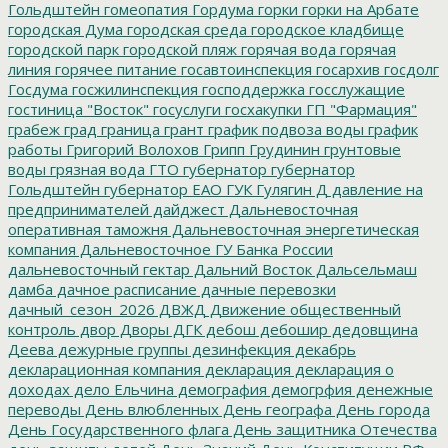
Гольдштейн
гомеопатия
Гордума
горки
горки на Арбате
городская Дума
городская среда
городское кладбище
городской парк
городской пляж
горячая вода
горячая
линия
горячее питание
госавтоинспекция
госархив
госдолг
Госдума
госжилинспекция
господдержка
госслужащие
гостиница "Восток"
госуслуги
госхакупки
ГП "Фармация"
грабеж
град
граница
грант
график подвоза воды
график
работы
Григорий Волохов
Грипп
Грудинин
грунтовые
воды
грязная вода
ГТО
губернатор
губернатор
Гольдштейн
губернатор ЕАО
ГУК
Гулягин
Д
давление на
предпринимателей
дайджест
Дальневосточная
оперативная таможня
Дальневосточная энергетическая
компания
Дальневосточное ГУ Банка России
дальневосточный гектар
Дальний Восток
Дальсельмаш
дамба
дачное расписание
дачные перевозки
дачный_сезон_2026
ДВЖД
Движение общественный
контроль
двор
Дворы
ДГК
дебош
дебошир
дедовщина
Деева
дежурные группы
дезинфекция
декабрь
декларационная компания
декларация
декларация о
доходах
дело Ельчина
демография
демогрфия
денежные
переводы
День влюбленных
День географа
День города
День Государственного флага
День защитника Отечества