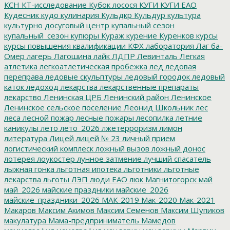
КСН
КТ-исследование
Кубок лосося
КУГИ
КУГИ ЕАО
Кудесник
кудо
кулинария
Кульдкр
Кульдур
культура
культурно досуговый центр
купальный сезон
купальный_сезон
купюры
Кураж
курение
Куренков
курсы
курсы повышения квалификации
КФХ
лаборатория
Лаг ба-
Омер
лагерь
Лагошина
лайк
ЛДПР
Левинталь
Легкая
атлетика
легкоатлетическая пробежка
лед
ледовая
переправа
ледовые скульптуры
ледовый городок
ледовый
каток
ледоход
лекарства
лекарственные препараты
лекарство
Ленинская ЦРБ
Ленинский район
Ленинское
Ленинское сельское поселение
Леонид Школьник
лес
леса
лесной пожар
лесные пожары
лесопилка
летние
каникулы
лето
лето_2026
лжетерроризм
лимон
литература
Лицей
лицей № 23
личный прием
логистический комплеск
ложный вызов
ложный донос
лотерея
лоукостер
лунное затмение
лучший спасатель
лыжная гонка
льготная ипотека
льготники
льготные
лекарства
льготы
ЛЭП
люди ЕАО
люк
Магнитогорск
май
май_2026
майские праздники
майские_2026
майские_праздники_2026
МАК-2019
Мак-2020
Мак-2021
Макаров
Максим Акимов
Максим Семенов
Максим Шупиков
макулатура
Мама-предприниматель
Мамедов