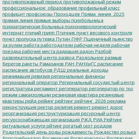
противопожарный период
противопожарный режим
профессиональное_образование
профильный класс
профицит
профсоюзы
Проходцев
Пряма_линия_2025
прямая линия
прямые выборы
психбольница
психиатрическая больница
психоневрологический
интернат
птичий грипп
Птичник
пункт весового контроля
пункт пропуска
путевка
Путин
ПФР
Пшеничный
пьянство
за рулем
работа
работодатели
рабочая неделя
рабочая
поездка
рабочие места
радиация
радон
Разбой
развлекательный центр
развод
Раздольное
размыв
берегов
ракеты
Рамазанов
РАН
РАНХиГС
расписание
расписание автобусов
РДШ
реальные доходы
реанимация
ревизия
региональные финансы
региональный оператор
Региональный сосудистый центр
регистратура
регламент
регоператор
регоператор по тко
режим самоизоляции
резиновая квартира
резиновые
квартиры
рейд
рейинг
рейтинг
рейтинг_2026
реклама
реконструкция
ректор
религия
ремонт
ремонт дорог
реорганизация
реструктуризация
ресурсный центр
ресурсоснабжающая организация
РЖД
РИА Рейтинг
ритуальные услуги
рйтинг
рогатый скот
роддом
Родительский день
роды
рождаемость
Рождество
розыск
Ропотребнадзор
Росавиация
Росводресурсы
Росгвардия