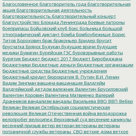
Благословенное
благотворитель года
благотворительная
акция
благотворительная деятельность
благотворительность
благотворительный концерт
благоустройство
Блокада Ленинграда
боевые патроны
боеприпасы
Бойцовский клуб
бокс
больница
большой
этнографический диктант
бомба
бомбоубежище
Борис
Титов
Борохович
брак
браконьер
Бридер
брусит
брусчатка
Брянск
Будукан
будущие врачи
будущие
медики
Бумагин
Бурейская ГЭС
буровзрывные работы
Бурятия
Бюджет
бюджет 2017
бюджет Биробиджана
бюджетники
бюджетные деньги
бюджетные организации
бюджетные средства
бюджетные учреждения
бюджетный кредит
бюрократия
В. Путин
В.И. Ленин
Вадим Зингман
вакцина
вакцинация
Валдгейм
Валдгеймский детдом
валежник
Валентин Брусиловский
Валентин Коровин
Валентина Матвиенко
Валерий
Дранников
вандализм
вандалы
Васильева
ВВО
ВВП
Вебер
Великан
Великая Октябрьская социалистическая
революция
Великая Отечественная война
велодорожка
велопробег
велосипед
Верховный суд
весенние каникулы
весенний призыв
ветер
ветеран
ветераны
ветераны
пограничной службы
ветераны_СВО
ветхие дома
ветхое