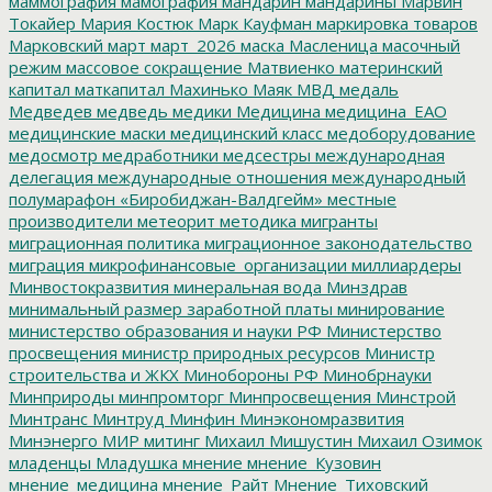
маммография
мамография
мандарин
мандарины
Марвин
Токайер
Мария Костюк
Марк Кауфман
маркировка товаров
Марковский
март
март_2026
маска
Масленица
масочный
режим
массовое сокращение
Матвиенко
материнский
капитал
маткапитал
Махинько
Маяк
МВД
медаль
Медведев
медведь
медики
Медицина
медицина_ЕАО
медицинские маски
медицинский класс
медоборудование
медосмотр
медработники
медсестры
международная
делегация
международные отношения
международный
полумарафон «Биробиджан-Валдгейм»
местные
производители
метеорит
методика
мигранты
миграционная политика
миграционное законодательство
миграция
микрофинансовые_организации
миллиардеры
Минвостокразвития
минеральная вода
Минздрав
минимальный размер заработной платы
минирование
министерство образования и науки РФ
Министерство
просвещения
министр природных ресурсов
Министр
строительства и ЖКХ
Минобороны РФ
Минобрнауки
Минприроды
минпромторг
Минпросвещения
Минстрой
Минтранс
Минтруд
Минфин
Минэкономразвития
Минэнерго
МИР
митинг
Михаил Мишустин
Михаил Озимок
младенцы
Младушка
мнение
мнение_Кузовин
мнение_медицина
мнение_Райт
Мнение_Тиховский