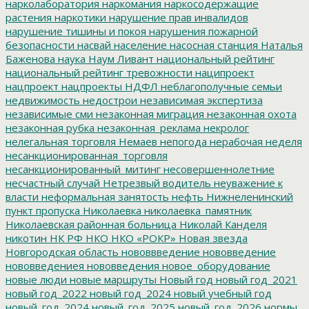
нарколаборатория
наркомания
наркосодержащие
растения
наркотики
нарушение прав инвалидов
нарушение тишины и покоя
нарушения пожарной
безопасности
насвай
население
насосная станция
Наталья
Баженова
наука
Наум Ливант
национальный рейтинг
национальный рейтинг тревожности
наципроект
нацпроект
нацпроекты
НДФЛ
неблагополучные семьи
недвижимость
недострои
независимая экспертиза
независимые сми
незаконная миграция
незаконная охота
незаконная рубка
незаконная_реклама
некролог
нелегальная торговля
Немаев
непогода
нерабочая неделя
несанкционированная_торговля
несанкционированный_митинг
несовершеннолетние
несчастный случай
Нетрезвый водитель
неуважение к
власти
неформальная занятость
нефть
Нижнеленинский
пункт пропуска
Николаевка
николаевка_памятник
Николаевская районная больница
Николай Канделя
никотин
НК РФ
НКО
НКО «РОКР»
Новая звезда
Новгородская область
нововвведение
нововведение
нововведениея
нововведения
новое_оборудование
новые люди
новые маршруты
Новый год
новый год_2021
новый год_2022
новый год_2024
новый учебный год
новый_год_2024
новый_год_2025
новый_год_2026
нормы