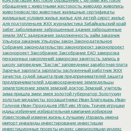
обращение с животными
жестокость
живодер
живопись
животноводство
животные
жилищные сертификаты
жилищные условия
жилье
жилье для детей-сирот
жильё
для подтопленцев
ЖКХ
журналистика
Забайкальский край
забег
заболевание
заброшенные здания
заброшенные
земли
ЗАГС
задержание
задолженность
займ
заказник
Ульдура
заказник Ульдуры
закон
Законодательное
Собрание
законодательство
законопреокт
законопроект
законороект
Заксобрание
Заксобрание ЕАО
заморозка
пенсионных накоплений
заморозки
занятость
запись в
школу
заповедник "Бастак"
заповедники
заработная плата
Заречье
зарплата
зарплаты
заслуженный работник ЖКХ
зачистка_судей
защита прав предпринимателей
защита
предпринимателей
здравоохранение
земледельцы
землетрясение
земля
земский доктор
Земский_учитель
зима пришла
змеи
змея
золотой губернатор
Золотухин
золотые медалисты
зоозащитники
Иван Благодырь
Иван
Голунов
Иван Проходцев
ИВЛ
ивс
Игорь Ткачев
игрушки
идиш
избиение
избирательная кампания
избирком
Известковый
измени жизнь к лучшему
Израиль
имена
импорт
инвалиды
инвестирование
инвестиции
инвестиционные проекты
индекс самоизоляции
индекс