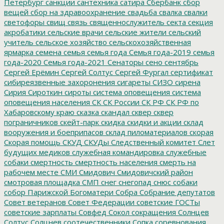
Петербург
санкции
сантехника
сатира
Сбербанк
сбор
вещей
сбор на здравоохранение
свадьба
свалка
свалки
светофоры
свищ
связь
священнослужитель
секта
секция
акробатики
сельские врачи
сельские жители
сельский
учитель
сельское хозяйство
сельскохозяйственная
ярмарка
семена
семья
семья года
Семья года-2019
семья
года-2020
Семья года-2021
Сенаторы
сено
сентябрь
Сергей Ерёмин
Сергей Солтус
Сергей Фургал
сертификат
сибиреязвенные захоронения
сигареты
СИЗО
сирена
Сирия
Сироткин
сироты
система оповещения
система
оповещения населения
СК
СК России
СК РФ
СК РФ по
Хабаровскому краю
сказка
скандал
сквер
сквер
пограничников
скейт-парк
скидка
скидки и акции
склад
вооружения и боеприпасов
склад пиломатериалов
скорая
Скорая помощь
СКУД
СКУДы
Следственный комитет
Слет
будущих медиков
служебная командировка
служебные
собаки
смертность
смертность населения
смерть на
рабочем месте
СМИ
Смидович
Смидовичский район
смотровая площадка
СМП
снег
снегопад
снюс
собаки
собор Парижской Богоматери
Собра
Собрание депутатов
Совет ветеранов
Совет Федерации
советские ГОСТы
советские зарплаты
Совфед
Сокол
сокращения
Солнцев
Солтус
Солцнев
соотечественники
Сопка
соревнования