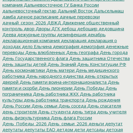
компания
Дальневосточное ГУ Банка России
дальневосточный гектар
Дальний Восток
Дальсельмаш
дамба
дачное расписание
дачные перевозки
дачный_сезон_2026
ДВЖД
Движение общественный
контроль
двор
Дворы
ДГК
дебош
дебошир
дедовщина
Деева
дежурные группы
дезинфекция
декабрь
декларационная компания
декларация
декларация о
доходах
дело Ельчина
демография
демогрфия
денежные
переводы
День влюбленных
День географа
День города
День Государственного флага
День защитника Отечества
день защиты детей
День Знаний
День Конституции РФ
День космонавтики
День матери
День медицинского
работника
День народного единства
день открытых
дверей
День памяти воина-интернационалиста
День
памяти и скорби
День пионерии
День Победы
День
пограничника
День работника ЖКХ
День работника
культуры
день работника транспорта
День рождения
День России
День семьи
День соседа
День спасателя
день строителя
День студента
день тигра
день учителя
день физкультурника
День флага России
День_Победы_2026
День_семьи_2026
деньги
депутат
депутаты
депутаты ЕАО
детдом
дети
детсады
детская