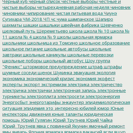
Черный куб
черный список
честные выборы
честные и
чистые выборы
четырехдневная рабочая неделя
чиновник
чиновники
чипирование
чистая питьевая вода
Чиунэ
Сугихара
ЧМ-2018
ЧП
чс
чума
шампанское
Шапиро
шахматы
шашки
шашлыки
швейная фабрика
Шевченко
шелковый путь
Шереметьево
школа
школа № 10
школа №
11
школа № 4
школа № 9
школы
школьная ярмарка
школьники
школьница из Томсино
школьное образование
школьное питание
школьные автобусы
школьные
завтраки
школьные каникулы
школьные перевозки
школьные поборы
школьный автобус
Шоу группа
"Феникс"
штормовое предупреждение
штраф
штрафы
шумные соседи
щенок
Щукинка
эвакуация
экология
экономика
экономический кризис
экономия
экофест
эксперты
экспорт
экстремизм
электрика
электричество
электричка
электрички
электронная запись
электронные
турникеты
электроплита
электросети
электроэнергия
Энергосбыт
энерготарифы
энкаунтер
эпидемиологическая
ситуация
эпидемия
это_интересно
юбилей
юмор
Юные
инспекторы движения
юные таланты
юридическая
помощь
Юрий Гулягин
Юрий Трутнев
Юрий Чайка
Юрий_Трутнев
явка с повинной
Якунин
ямочный ремонт
ямы
январь
Япония
ярмарка
ярмарка вакансий
ясли
ящур