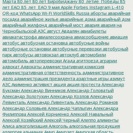
Марта
80 лет
80 лет Биробиджану
80_летие_Победы
85
лет ЕАО
85_лет_ЕАО
9 мая
Apple
Forbes
Instagram
L-410
QR-код
WhatsApp
Wi-Fi
WorldSkills Russia
аборты
аварийная
посадка
аварийное жилье
аварийные дома
аварийный дом
аварийный жилфонд
аварийный мост
авария
авария на
Чернобыльской АЭС
август
Авдалян
авиабилеты
авиакатастрофа
авиалесоохрана
авиасообщение
авиация
автобус
автобусная остановка
автобусные войны
автобусные остановки
автобусные перевозки
автобусный
парк
автобусы
автовокзал
автоклуб
автомобили
автомобиль
автоперевозки
Агада
агитпоезд
аграрии
адвокат
Адвокаты
административная комиссия
административная ответственность
административное
дело
администрация президента
азартные игры
азимут
АЗС
Акименко
активист
акция
акция протеста
Александр
Буксман
Александр Винников
Александр Головатый
Александр Золотухин
Александр Козлов
Александр
Левинталь
Александр Ливенталь
Александр Романов
Александр Соловьев
Александр Чаплыгин
Александра
Филиппова
Алексей Корниенко
Алексей Навальный
Алексей Хозяйский
Алексей Черный
Алеппо
алименты
Алиса
алкоголизация
Алкоголь
алкогольная продукция
аллергия
альманах
Амур
Амурзет
Амурская область