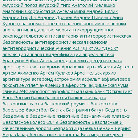
Амурский полоз
амурский тигр
Анатолий Мелешко
Анатолий Скоробогатов
Ангелы мира
Андрей Бялик
Андрей Голубь
Андрей Драчев
Андрей Пивенко
Анна
Кузнецова
аномальное потепление
анонимные звонки
анонс
антивандальные меры
антикоррупционное
законодательство
антисанитария
антитеррористическая
безопасность
антитеррористическая комиссия
антитеррористические учения
АО "ДГК"
АО "ДРСК"
апелляция
аппарат видеофиксации
апрель
аптека
Арашуков
Арбат
Арена
аренда земли
арендная плата
арест
арест счетов
Армия
Арнаполин
арт-объекты
Артеев
Артём Акименко
Артём Куликов
Архангельск
архив
архитектура
астероид
астрономия
асфальт
асфальтовое
покрытие
Атлет
аудиенция
аферисты
африканская чума
свиней
АЧС
аэропорт
аэрофлот
бал
банк
банк "Открытие"
Банк России
банки
банкноты
банковская карта
банковские_карты
банковский роуминг
банкротство
барельеф
баскетбол
Бастак
Бастрыкин
батут
Бедность
бездомные
бездомные животные
безналичные платежи
Безопасное колесо-2019
безопасность
Безопасные и
качественные дороги
безработица
белка
бензин
Беринг
Берл Лазар
бесплатные лекарства
Бессмертные дела