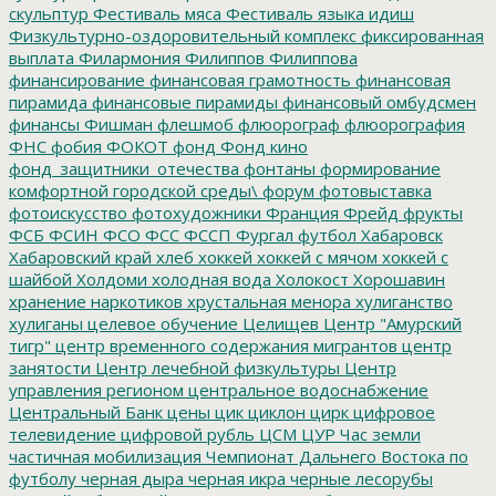
скульптур
Фестиваль мяса
Фестиваль языка идиш
Физкультурно-оздоровительный комплекс
фиксированная
выплата
Филармония
Филиппов
Филиппова
финансирование
финансовая грамотность
финансовая
пирамида
финансовые пирамиды
финансовый омбудсмен
финансы
Фишман
флешмоб
флюорограф
флюорография
ФНС
фобия
ФОКОТ
фонд
Фонд кино
фонд_защитники_отечества
фонтаны
формирование
комфортной городской среды\
форум
фотовыставка
фотоискусство
фотохудожники
Франция
Фрейд
фрукты
ФСБ
ФСИН
ФСО
ФСС
ФССП
Фургал
футбол
Хабаровск
Хабаровский край
хлеб
хоккей
хоккей с мячом
хоккей с
шайбой
Холдоми
холодная вода
Холокост
Хорошавин
хранение наркотиков
хрустальная менора
хулиганство
хулиганы
целевое обучение
Целищев
Центр "Амурский
тигр"
центр временного содержания мигрантов
центр
занятости
Центр лечебной физкультуры
Центр
управления регионом
центральное водоснабжение
Центральный Банк
цены
цик
циклон
цирк
цифровое
телевидение
цифровой рубль
ЦСМ
ЦУР
Час земли
частичная мобилизация
Чемпионат Дальнего Востока по
футболу
черная дыра
черная икра
черные лесорубы