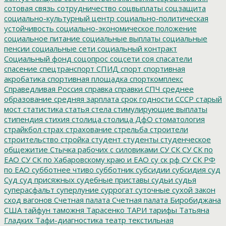
сотовая связь
сотрудничество
соцвыплаты
соцзащита
социально-культурный центр
социально-политическая
устойчивость
социально-экономическое положение
социальное питание
социальные выплаты
социальные
пенсии
социальные сети
социальный контракт
Социальный фонд
соцопрос
соцсети
соя
спасатели
спасение
спецтранспорт
СПИД
спорт
спортивная
акробатика
спортивная площадка
спорткомплекс
Справедливая Россия
справка
справки
СПЧ
среднее
образование
средняя зарплата
срок годности
СССР
старый
мост
статистика
статья
стела
стимулирующие выплаты
стипендия
стихия
столица
столица ДфО
стоматология
страйкбол
страх
страхование
стрельба
строители
строительство
стройка
студент
студенты
студенческое
общежитие
Стычка рабочих с силовиками
СУ СК
СУ СК по
ЕАО
СУ СК по Хабаровскому краю и ЕАО
су ск рф
СУ СК РФ
по ЕАО
субботнее чтиво
субботник
субсидии
субсидия
суд
Суд
суд присяжных
судебные приставы
судьи
судья
суперасфальт
суперлуние
суррогат
суточные
сухой закон
сход вагонов
Счетная палата
Счетная палата Биробиджана
США
тайфун
таможня
Тарасенко
ТАРИ
тарифы
Татьяна
Гладких
Тафи-диагностика
театр
текстильная