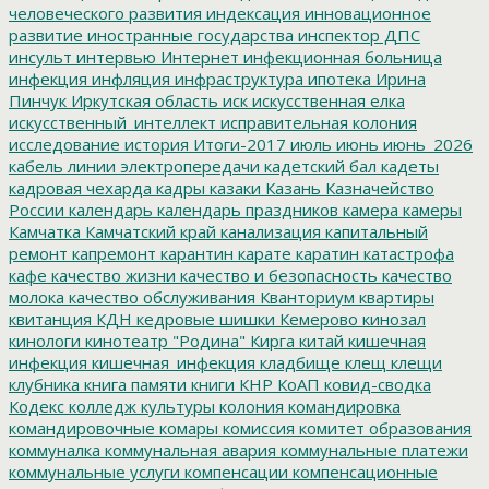
человеческого развития
индексация
инновационное
развитие
иностранные государства
инспектор ДПС
инсульт
интервью
Интернет
инфекционная больница
инфекция
инфляция
инфраструктура
ипотека
Ирина
Пинчук
Иркутская область
иск
искусственная елка
искусственный_интеллект
исправительная колония
исследование
история
Итоги-2017
июль
июнь
июнь_2026
кабель линии электропередачи
кадетский бал
кадеты
кадровая чехарда
кадры
казаки
Казань
Казначейство
России
календарь
календарь праздников
камера
камеры
Камчатка
Камчатский край
канализация
капитальный
ремонт
капремонт
карантин
карате
каратин
катастрофа
кафе
качество жизни
качество и безопасность
качество
молока
качество обслуживания
Кванториум
квартиры
квитанция
КДН
кедровые шишки
Кемерово
кинозал
кинологи
кинотеатр "Родина"
Кирга
китай
кишечная
инфекция
кишечная_инфекция
кладбище
клещ
клещи
клубника
книга памяти
книги
КНР
КоАП
ковид-сводка
Кодекс
колледж культуры
колония
командировка
командировочные
комары
комиссия
комитет образования
коммуналка
коммунальная авария
коммунальные платежи
коммунальные услуги
компенсации
компенсационные