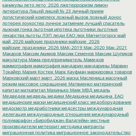
каникулы
лето
лето_2026
лжетерроризм
лимон
литература
Лицей
лицей № 23
личный прием
логистический комплеск
ложный вызов
ложный донос
лотерея
лоукостер
лунное затмение
лучший спасатель
лыжная гонка
льготная ипотека
льготники
льготные
лекарства
льготы
ЛЭП
люди ЕАО
люк
Магнитогорск
май
май_2026
майские праздники
майские_2026
майские_праздники_2026
МАК-2019
Мак-2020
Мак-2021
Макаров
Максим Акимов
Максим Семенов
Максим Шупиков
макулатура
Мама-предприниматель
Мамедов
маммография
мамография
мандарин
мандарины
Марвин
Токайер
Мария Костюк
Марк Кауфман
маркировка товаров
Марковский
март
март_2026
маска
Масленица
масочный
режим
массовое сокращение
Матвиенко
материнский
капитал
маткапитал
Махинько
Маяк
МВД
медаль
Медведев
медведь
медики
Медицина
медицина_ЕАО
медицинские маски
медицинский класс
медоборудование
медосмотр
медработники
медсестры
международная
делегация
международные отношения
международный
полумарафон «Биробиджан-Валдгейм»
местные
производители
метеорит
методика
мигранты
миграционная политика
миграционное законодательство