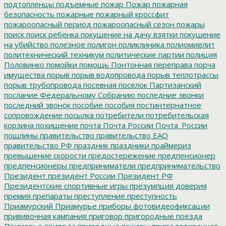
подтопленцы
подъемные
пожар
Пожар
пожарная
безопасность
пожарные
пожарный кроссфит
пожароопасный период
пожароопасный сезон
пожары
поиск
поиск ребенка
покушение на дачу взятки
покушение
на убийство
полезное
полигон
поликлиника
полиомиелит
политехнический техникум
политические партии
полиция
Половинко
помойки
помощь
Понтонная переправа
порча
имущества
порыв
порыв водопровода
порыв теплотрассы
порыв трубопровода
посевная
поселок Партизанский
послание Федеральному Собранию
последние звонки
последний звонок
пособие
пособия
постинтернатное
сопровождение
посылка
потребители
потребительская
корзина
похищение
почта
Почта России
Почта_России
пошлины
правительство
правительство ЕАО
правительство РФ
праздник
праздники
праймериз
превышение скорости
предостережение
предпенсионер
предпенсионеры
предприниматели
предпринимательство
Президент
президент России
Президент РФ
Президентские спортивные игры
презумпция доверия
премия
препараты
преступление
преступность
Приамурский
Приамурье
приборы фотовидеофиксации
прививочная кампания
приговор
пригородные поезда
Приморье
природа
природные пожары
природоохранная