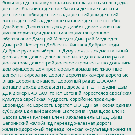
больница
детская музыкальная школа
детская площадка
детская_больница
детские батуты
детские выплаты
детские пособия
детские сады
детский дом
детский
лагерь
детский сад
детское питание
детское пособие
Джабаров
Джанхотов
дзюдо
диабет
дикие животные
диспансеризация
дистанционка
дистанционное
образование
Дмитрий Меведев
Дмитрий Медведев
Дмитрий Нестеров
Доблесть_Хингана
Добрые люди
Добрые руки
довыборы_в_Думу
дождь
документальный
фильм
долг
долги
долги по зарплате
долговая нагрузка
долгострои
долгострой
долевое строительство
должники
дом офицеров
дом престарелых
домашние животные
допфинансирование
дороги
дорожная камера
дорожные
знаки
дорожные камеры
дорожный радар
ДОСААФ
дотации
доход
доходы
ДПС
дрова
дтп
ДТП
Дудин
дым
ДЭК
дюкер
ЕАО
ЕАО_тонет
Евгений Коростелев
еврейская
культура
еврейская_мудрость
еврейские традиции
Евровидение
Евросеть
Еврстат
ЕГЭ
Единая Россия
единая
субсидия
Единый заказчик
Екатерина Румянцева
Елена
Басова
Елена Князева
Елена Хахалева
ель
ЕНВД
Ефим
Вепринский
жалоба
жд переезд
железная дорога
железнодорожный переезд
женская кнсультация
женская
консультация
жестокое обращение с детьми
жестокое