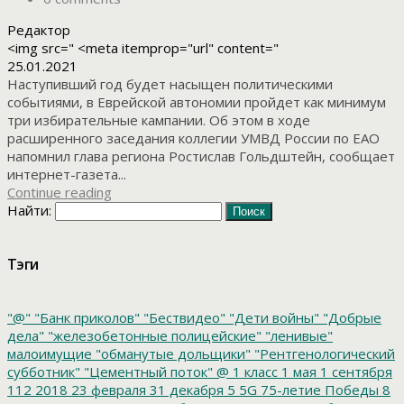
Редактор
<img src=" <meta itemprop="url" content="
25.01.2021
Наступивший год будет насыщен политическими
событиями, в Еврейской автономии пройдет как минимум
три избирательные кампании. Об этом в ходе
расширенного заседания коллегии УМВД России по ЕАО
напомнил глава региона Ростислав Гольдштейн, сообщает
интернет-газета...
Continue reading
Найти:
Тэги
"@"
"Банк приколов"
"Бествидео"
"Дети войны"
"Добрые
дела"
"железобетонные полицейские"
"ленивые"
малоимущие
"обманутые дольщики"
"Рентгенологический
субботник"
"Цементный поток"
@
1 класс
1 мая
1 сентября
112
2018
23 февраля
31 декабря
5
5G
75-летие Победы
8