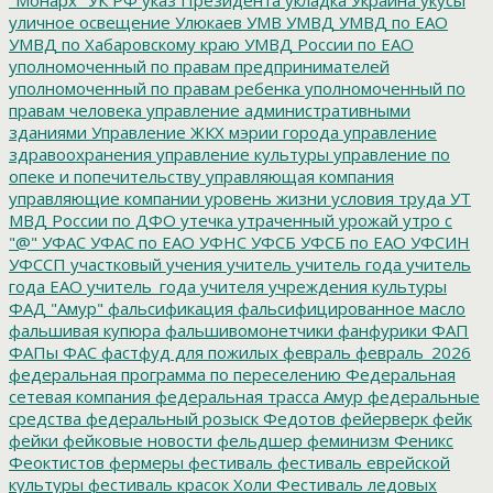
уличное освещение
Улюкаев
УМВ
УМВД
УМВД по ЕАО
УМВД по Хабаровскому краю
УМВД России по ЕАО
уполномоченный по правам предпринимателей
уполномоченный по правам ребенка
уполномоченный по
правам человека
управление административными
зданиями
Управление ЖКХ мэрии города
управление
здравоохранения
управление культуры
управление по
опеке и попечительству
управляющая компания
управляющие компании
уровень жизни
условия труда
УТ
МВД России по ДФО
утечка
утраченный урожай
утро с
"@"
УФАС
УФАС по ЕАО
УФНС
УФСБ
УФСБ по ЕАО
УФСИН
УФССП
участковый
учения
учитель
учитель года
учитель
года ЕАО
учитель_года
учителя
учреждения культуры
ФАД "Амур"
фальсификация
фальсифицированное масло
фальшивая купюра
фальшивомонетчики
фанфурики
ФАП
ФАПы
ФАС
фастфуд для пожилых
февраль
февраль_2026
федеральная программа по переселению
Федеральная
сетевая компания
федеральная трасса Амур
федеральные
средства
федеральный розыск
Федотов
фейерверк
фейк
фейки
фейковые новости
фельдшер
феминизм
Феникс
Феоктистов
фермеры
фестиваль
фестиваль еврейской
культуры
фестиваль красок Холи
Фестиваль ледовых