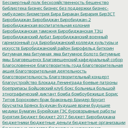
Бессмертный полк
бесхозяйственность
бешенство
библиотека
бизнес
бизнес без поддержки
бизнес-
омбудсмен
биометрия
Бира
Биракан
Бирария
БирЗСТ
Биробидажан
Биробиджан
Биробиджан-2
Биробиджанская воспитательная колония
Биробиджанская таможня
Биробиджанская ТЭЦ
Биробиджанский Арбат
Биробиджанский военный
гарнизонный суд
Биробиджанский колледж культуры и
искусств
Биробиджанский район
Бирофельд
биткоин
битумная яма
битумная_яма
битумное болото
битумные
ямы
Благовещенск
Благовещенский кафедральный собор
Благословенное
благотворитель года
благотворительная
акция
благотворительная деятельность
благотворительность
благотворительный концерт
благоустройство
Блокада Ленинграда
боевые патроны
боеприпасы
Бойцовский клуб
бокс
больница
большой
этнографический диктант
бомба
бомбоубежище
Борис
Титов
Борохович
брак
браконьер
Бридер
брусит
брусчатка
Брянск
Будукан
будущие врачи
будущие
медики
Бумагин
Бурейская ГЭС
буровзрывные работы
Бурятия
Бюджет
бюджет 2017
бюджет Биробиджана
бюджетники
бюджетные деньги
бюджетные организации
бюджетные средства
бюджетные учреждения