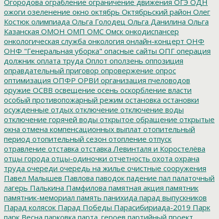
Огородова
ограбление
ограничение движения
ОГЭ
ОДН
ожоги
озеленение
окно
октябрь
Октябрьский район
Олег
Костюк
олимпиада
Ольга Голодец
Ольга Данилина
Ольга
Казанская
ОМОН
ОМП
ОМС
Омск
онкодиспансер
онкологическая служба
онкология
онлайн-концерт
ОНФ
ОНФ "Генеральная уборка"
опасные сайты
ОПГ
операция
должник
оплата труда
Оплот
оползень
оппозиция
оправдательный приговор
опровержение
опрос
оптимизация
ОПФР
ОРВИ
организация пчеловодов
оружие
ОСВВ
освещение
осень
оскорбление власти
особый противопожарный режим
остановка
остановки
осужденные
отдых
отключение
отключение воды
отключение горячей воды
открытое обращение
открытые
окна
отмена компенсационных выплат
отопительный
период
отопительный сезон
отопление
отпуск
отравление
отставка
отставка Левинталя и Коростелёва
отцы города
отцы-одиночки
отчетность
охота
охрана
труда
очереди
очередь на жилье
очистные сооружения
Павел Малышев
Павлова
паводок
падение
пал
палаточный
лагерь
Палькина
Памфилова
памятная акция
памятник
памятник-мемориал
память
панихида
парад выпускников
Парад колясок
Парад Победы
Парасибириада-2019
Парк
парк Весна
парковка
парта_героев
партийный проект