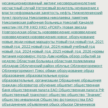
несанкционированный_митинг
несовершеннолетние
несчастный случай
Нетрезвый водитель
неуважение к
власти
неформальная занятость
нефть
Нижнеленинский
пункт пропуска
Николаевка
николаевка_памятник
Николаевская районная больница
Николай Канделя
никотин
НК РФ
НКО
НКО «РОКР»
Новая звезда
Новгородская область
нововвведение
нововведение
нововведениея
нововведения
новое_оборудование
новые люди
новые маршруты
Новый год
новый год_2021
новый год_2022
новый год_2024
новый учебный год
новый_год_2024
новый_год_2025
новый_год_2026
нормы
питания
норовирус
Нотр-Дам
ноябрь
обзор событий за
неделю
Областная больница
областная поликлиника
облздрав
Облученский район
облучье
Облэнергоремонт
Облэнергоремонт Плюс
обман
оборудование
образ
образование
образовательные курсы
образовательные_организации
Обращение
обращения
граждан
обсерватор
обучение
общепит
общественная
баня
общественная палата ЕАО
Общественная палата РФ
общественный транспорт
общество
общество "Знание"
общество инвалидов
Общество фотоискусства ЕАО
объединение
объявления
обыск
обыски
Овчинников