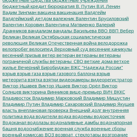
бюджетный кредит
бюрократия
В. Путин
В.И. Ленин
Вадим Зингман
вакцина
вакцинация
Валдгейм
Валдгеймский детдом
валежник
Валентин Брусиловский
Валентин Коровин
Валентина Матвиенко
Валерий
Дранников
вандализм
вандалы
Васильева
ВВО
ВВП
Вебер
Великан
Великая Октябрьская социалистическая
революция
Великая Отечественная война
велодорожка
велопробег
велосипед
Верховный суд
весенние каникулы
весенний призыв
ветер
ветеран
ветераны
ветераны
пограничной службы
ветераны_СВО
ветхие дома
ветхое
жилье
Вечерний Биробиджан
ВЖС "Надежда России"
взрыв
взрыв газа
взрыв газового баллона
взрыв
метеорита
взятка
взятки
видеокамеры
видеорегистратор
Виктор Ишавев
Виктор Ишаев
Виктор Орёл
Виктор
Солнцев
викторина
Винников
вице-премьер
ВИЧ
ВККС
Владивосток
Владимир Марковский
Владимир Мишустин
Владимир Путин
Владимир Сахаровский
Владимир Якушев
власть
внеплановая проверка
Внешний долг
внутренняя
политика
вода
водители
водка
водоемы
водоисточник
Водоканал
водолазы
водоналивные дамбы
водонапорная
башня
водоснабжение
военная служба
военные сборы
военный комиссар
ВОЗ
возврат_стеклотары
возгорание