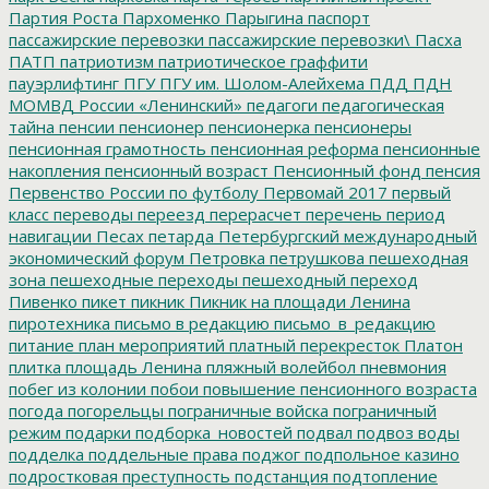
Партия Роста
Пархоменко
Парыгина
паспорт
пассажирские перевозки
пассажирские перевозки\
Пасха
ПАТП
патриотизм
патриотическое граффити
пауэрлифтинг
ПГУ
ПГУ им. Шолом-Алейхема
ПДД
ПДН
МОМВД России «Ленинский»
педагоги
педагогическая
тайна
пенсии
пенсионер
пенсионерка
пенсионеры
пенсионная грамотность
пенсионная реформа
пенсионные
накопления
пенсионный возраст
Пенсионный фонд
пенсия
Первенство России по футболу
Первомай 2017
первый
класс
переводы
переезд
перерасчет
перечень
период
навигации
Песах
петарда
Петербургский международный
экономический форум
Петровка
петрушкова
пешеходная
зона
пешеходные переходы
пешеходный переход
Пивенко
пикет
пикник
Пикник на площади Ленина
пиротехника
письмо в редакцию
письмо_в_редакцию
питание
план мероприятий
платный перекресток
Платон
плитка
площадь Ленина
пляжный волейбол
пневмония
побег из колонии
побои
повышение пенсионного возраста
погода
погорельцы
пограничные войска
пограничный
режим
подарки
подборка_новостей
подвал
подвоз воды
подделка
поддельные права
поджог
подпольное казино
подростковая преступность
подстанция
подтопление