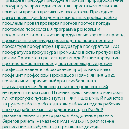
прокуратура
присоединение ЕАО
пристав-исполнитель
приставы
присяга
присяжные заседатели
Приходько
приют
приют для бездомных животных
пробка
пробки
проблемы
провал
проверка
прогноз
прогноз погоды
программа переселения
программа реновации
продолжительность жизни
продуктовые карточки
проезд
прожиточный минимум
производство
происшествие
прократура
прокуратруа
Прокуратура
прокуратура ЕАО
прокуратуура
прокураура
Промышленность
пропускной
режим
Просветов
протест
противодействие коррупции
противопожарный период
противопожарный режим
профессиональное_образование
профильный класс
профицит
профсоюзы
Проходцев
Пряма_линия_2025
прямая линия
прямые выборы
психбольница
психиатрическая больница
психоневрологический
интернат
птичий грипп
Птичник
пункт весового контроля
пункт пропуска
путевка
Путин
ПФР
Пшеничный
пьянство
за рулем
работа
работодатели
рабочая неделя
рабочая
поездка
рабочие места
радиация
радон
Разбой
развлекательный центр
развод
Раздольное
размыв
берегов
ракеты
Рамазанов
РАН
РАНХиГС
расписание
расписание автобусов
РДШ
реальные доходы