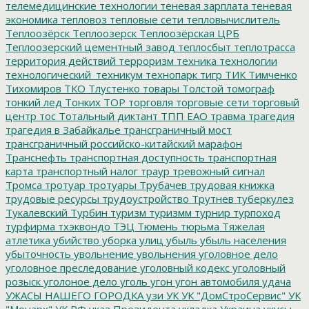
телемедицинские технологии
теневая зарплата
теневая
экономика
тепловоз
тепловые сети
тепловычислитель
Теплоозёрск
Теплоозерск
Теплоозёрская ЦРБ
Теплоозерский цементный завод
теплосбыт
теплотрасса
территория действий
терроризм
техника
технологии
технологический_техникум
технопарк
тигр
ТИК
Тимченко
Тихомиров
ТКО
Тлустенко
товары
Толстой
томограф
тонкий лед
Тонких
ТОР
торговля
торговые сети
торговый
центр
тос
Тотальный диктант
ТПП ЕАО
травма
трагедия
трагедия в Забайкалье
трансграничный мост
трансграничный российско-китайский марафон
Транснефть
транспортная доступность
транспортная
карта
транспортный налог
траур
тревожный сигнал
Тромса
тротуар
тротуары
Трубачев
трудовая книжка
трудовые ресурсы
трудоустройство
Трутнев
туберкулез
Тукалевский
Турбин
туризм
туризмм
турнир
турпоход
турфирма
тхэквондо
ТЭЦ
Тюмень
тюрьма
Тяжелая
атлетика
убийство
уборка улиц
убыль
убыль населения
убыточность
увольнение
увольнения
уголовное дело
уголовное преследование
уголовный кодекс
уголовный
розыск
уголоное дело
уголь
угон
угон автомобиля
удача
УЖАСЫ НАШЕГО ГОРОДКА
узи
УК
УК "ДомСтроСервис"
УК
"Монарх"
УК РФ
указ Президента
укладка
Украина
укусы