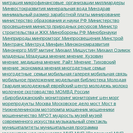
миграция
микрофинансовые_организации
миллиардеры
Минвостокразвития
минеральная вода
Минздрав
минимальный размер заработной платы
минирование
министерство образования и науки РФ
Министерство
просвещения
министр природных ресурсов
Министр
строительства и ЖКХ
Минобороны РФ
Минобрнауки
Минприроды
минпромторг
Минпросвещения
Минстрой
Минтранс
Минтруд
Минфин
Минэкономразвития
Минэнерго
МИР
митинг
Михаил Мишустин
Михаил Озимок
младенцы
Младушка
мнение
мнение_Кузовин
мнение_медицина
мнение_Райт
Мнение_Тиховский
мнение_экономика
мнения
многодетные семьи
многодетные_семьи
мобильная галерея
мобильная связь
мобильное приложение
модельная библиотека
Молодая
Гвардия
молодежный еврейский центр
молодежь
молоко
молочное скотоводство
МОМВД России
«Биробиджанский»
мониторинг
мониторинг цен
морг
морепродукты
Москва
Московское дело
мост
Мост в
Нижнеленинском
мотопомпа
мошенник
мошенники
мошенничество
МРОТ
мудрость
музей
музей
современного искусства
музыкальный спектакль
муниципалитеты
муниципальная программа
муниципальное имущество
МУП
МУП "Водоканал"
МУП