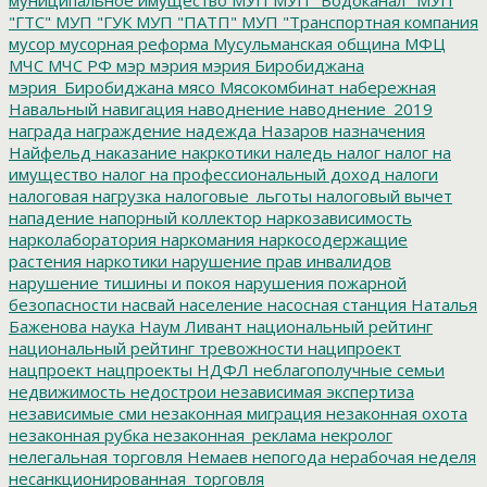
"ГТС"
МУП "ГУК
МУП "ПАТП"
МУП "Транспортная компания
мусор
мусорная реформа
Мусульманская община
МФЦ
МЧС
МЧС РФ
мэр
мэрия
мэрия Биробиджана
мэрия_Биробиджана
мясо
Мясокомбинат
набережная
Навальный
навигация
наводнение
наводнение_2019
награда
награждение
надежда
Назаров
назначения
Найфельд
наказание
накркотики
наледь
налог
налог на
имущество
налог на профессиональный доход
налоги
налоговая нагрузка
налоговые_льготы
налоговый вычет
нападение
напорный коллектор
наркозависимость
нарколаборатория
наркомания
наркосодержащие
растения
наркотики
нарушение прав инвалидов
нарушение тишины и покоя
нарушения пожарной
безопасности
насвай
население
насосная станция
Наталья
Баженова
наука
Наум Ливант
национальный рейтинг
национальный рейтинг тревожности
наципроект
нацпроект
нацпроекты
НДФЛ
неблагополучные семьи
недвижимость
недострои
независимая экспертиза
независимые сми
незаконная миграция
незаконная охота
незаконная рубка
незаконная_реклама
некролог
нелегальная торговля
Немаев
непогода
нерабочая неделя
несанкционированная_торговля