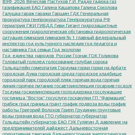
ВЭФ_2026
Вячеслав Пастухов
Г.И. Радде
гадюка
газ
газификация ЕАО
Галина Кашапова
Галина Соколова
Галушка
гараж
гаражи
Гаршин
ГДК
Генеральная
прокуратура
генпрокуратура
Генпрокуратура РФ
гериатрия
ГЖИ
ГИБДД
Гиви
Гигант
гидрозащитные
сооружения
гидрологическая обстановка
гидрологическая
ситуация
гимназия
гимназия № 1
главный федеральный
инспектор
год культурного наследия
год педагога и
наставника
Год семьи
Год экологии
Год_единства_народов_России
Гознак
ГОК
Голикова
Головатый
гололед
голосование
голубая сорока
Гольдштейн
гомеопатия
Гордума
горки
горки на Арбате
городская Дума
городская среда
городское кладбище
городской парк
городской пляж
горячая вода
горячая
линия
горячее питание
госавтоинспекция
госархив
госдолг
Госдума
госжилинспекция
господдержка
госслужащие
гостиница "Восток"
госуслуги
госхакупки
ГП "Фармация"
грабеж
град
граница
грант
график подвоза воды
график
работы
Григорий Волохов
Грипп
Грудинин
грунтовые
воды
грязная вода
ГТО
губернатор
губернатор
Гольдштейн
губернатор ЕАО
ГУК
Гулягин
Д
давление на
предпринимателей
дайджест
Дальневосточная
оперативная таможня
Дальневосточная энергетическая