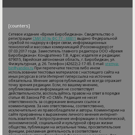
[counters]
Сетевое издание «Время Биробиджана». Свидетельство о
регистрации
СМИ ЭЛ № ФС 77 - 68811
выдано Федеральной
службой по надзору в сфере связи, информационных
технологий и массовых коммуникаций (Роскомнадзор) от
07.03.2017 года. Заместитель главного редактора ООО «Время
Биробиджана»: Кондратенко Т.В. Адрес издателя и редакции:
679015, Еврейская автономная область, г. Биробиджан, ул.
Физкультурная, д. 26. Телефон (42622) 2-17-85. E-mail:
vremya-
bir@yandex.ru
При перепечатке текстов либо ином
использовании текстовых материалов с настоящего сайта на
иных ресурсах в сети Интернет гиперссылка на источник
обязательна. Мнение авторов публикаций не всегда отражает
точку зрения редакции. Если, по вашему мнению,
опубликованная информация не соответствует
действительности, воспользуйтесь правом на ответ в порядке
статьи 46 Закона РФ «О СМИ». Редакция не несет
ответственность за содержание внешних ссылок и
комментариев. За них ответственны, соответственно,
исключительно их правообладатели и авторы. Комментарии на
сайте приравнены к выражению личного мнения интернет-
пользователей. Распространение информации о политической,
экономической, социальной и культурной сферах жизни
общества, публикации на актуальные темы, просветительские
функции, рекламная деятельность в соответствии с