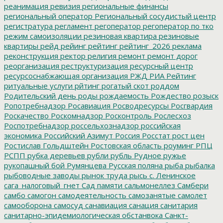
реанимация
ревизия
региональные финансы
региональный оператор
Региональный сосудистый центр
регистратура
регламент
регоператор
регоператор по тко
режим самоизоляции
резиновая квартира
резиновые
квартиры
рейд
рейинг
рейтинг
рейтинг_2026
реклама
реконструкция
ректор
религия
ремонт
ремонт дорог
реорганизация
реструктуризация
ресурсный центр
ресурсоснабжающая организация
РЖД
РИА Рейтинг
ритуальные услуги
рйтинг
рогатый скот
роддом
Родительский день
роды
рождаемость
Рождество
розыск
Ропотребнадзор
Росавиация
Росводресурсы
Росгвардия
Роскачество
Роскомнадзор
Росконтроль
Рослесхоз
Роспотребнадзор
россельхознадзор
российская
экономика
Российский Азимут
Россия
Росстат
рост цен
Ростислав Гольдштейн
Ростовская область
роуминг
РПЦ
РСПП
рубка деревьев
рубли
рубль
Рудное
ружье
рукопашный бой
Румянцева
Русская поляна
рыба
рыбалка
рыбоводные заводы
рынок труда
рысь
с. Ленинское
сага_налоговый_гнет
Сад памяти
сальмонеллез
Самбери
самбо
самогон
самодеятельность
самозанятые
самолет
самооборона
самосуд
санавиация
санация
санитария
санитарно-эпидемиологическая обстанвока
Санкт-