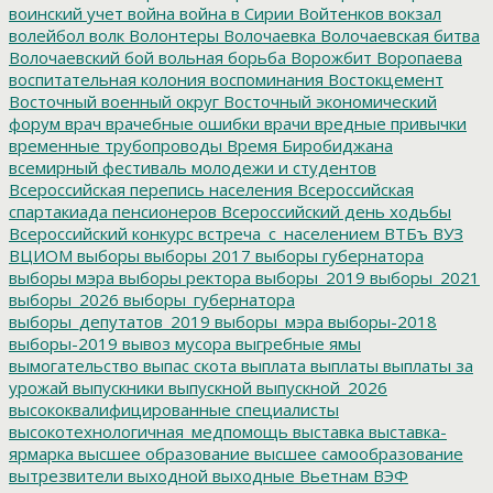
воинский учет
война
война в Сирии
Войтенков
вокзал
волейбол
волк
Волонтеры
Волочаевка
Волочаевская битва
Волочаевский бой
вольная борьба
Ворожбит
Воропаева
воспитательная колония
воспоминания
Востокцемент
Восточный военный округ
Восточный экономический
форум
врач
врачебные ошибки
врачи
вредные привычки
временные трубопроводы
Время Биробиджана
всемирный фестиваль молодежи и студентов
Всероссийская перепись населения
Всероссийская
спартакиада пенсионеров
Всероссийский день ходьбы
Всероссийский конкурс
встреча_с_населением
ВТБъ
ВУЗ
ВЦИОМ
выборы
выборы 2017
выборы губернатора
выборы мэра
выборы ректора
выборы_2019
выборы_2021
выборы_2026
выборы_губернатора
выборы_депутатов_2019
выборы_мэра
выборы-2018
выборы-2019
вывоз мусора
выгребные ямы
вымогательство
выпас скота
выплата
выплаты
выплаты за
урожай
выпускники
выпускной
выпускной_2026
высококвалифицированные специалисты
высокотехнологичная_медпомощь
выставка
выставка-
ярмарка
высшее образование
высшее самообразование
вытрезвители
выходной
выходные
Вьетнам
ВЭФ