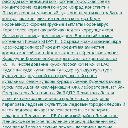
расходы
компенсация
комфортная городская среда
кондитерские изделия
конкурс
Конрад
Константин
Лазарев
конституционный суд
конституция
контрабанда
контрафакт
конфликт интересов
концерт
Корж
коронавирус
коронавирусные выплаты
коронаврус
Коростелев
короткая рабочая неделя
коррупция
корь
Косвинцев
космодром
космодром_Восточный
космос
котельная
Кочмар
КПРФ
КПСС
кража
кражи
красная икра
Краснодарский край
кредит
кредитная амнистия
кредитоспособность
Кремль
креозот
Крещение
кризис
Крик души
Криминал
Крым
крытый каток
крытый_каток
КСН
КТ-исследование
Кубок лосося
КУГИ
КУГИ ЕАО
Кудесник
кудо
кулинария
Кульдкр
Кульдур
культура
культурно досуговый центр
купальный сезон
купальный_сезон
купюры
Кураж
курение
Куренков
курсы
курсы повышения квалификации
КФХ
лаборатория
Лаг ба-
Омер
лагерь
Лагошина
лайк
ЛДПР
Левинталь
Легкая
атлетика
легкоатлетическая пробежка
лед
ледовая
переправа
ледовые скульптуры
ледовый городок
ледовый
каток
ледоход
лекарства
лекарственные препараты
лекарство
Ленинская ЦРБ
Ленинский район
Ленинское
Ленинское сельское поселение
Леонид Школьник
лес
леса
лесной пожар
лесные пожары
лесопилка
летние