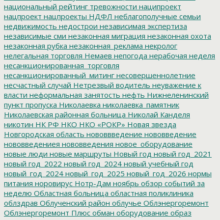
национальный рейтинг тревожности
наципроект
нацпроект
нацпроекты
НДФЛ
неблагополучные семьи
недвижимость
недострои
независимая экспертиза
независимые сми
незаконная миграция
незаконная охота
незаконная рубка
незаконная_реклама
некролог
нелегальная торговля
Немаев
непогода
нерабочая неделя
несанкционированная_торговля
несанкционированный_митинг
несовершеннолетние
несчастный случай
Нетрезвый водитель
неуважение к
власти
неформальная занятость
нефть
Нижнеленинский
пункт пропуска
Николаевка
николаевка_памятник
Николаевская районная больница
Николай Канделя
никотин
НК РФ
НКО
НКО «РОКР»
Новая звезда
Новгородская область
нововвведение
нововведение
нововведениея
нововведения
новое_оборудование
новые люди
новые маршруты
Новый год
новый год_2021
новый год_2022
новый год_2024
новый учебный год
новый_год_2024
новый_год_2025
новый_год_2026
нормы
питания
норовирус
Нотр-Дам
ноябрь
обзор событий за
неделю
Областная больница
областная поликлиника
облздрав
Облученский район
облучье
Облэнергоремонт
Облэнергоремонт Плюс
обман
оборудование
образ