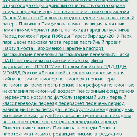
отцы города
отцы-одиночки
отчетность
охота
охрана
труда
очереди
очередь на жилье
очистные сооружения
Павел Малышев
Павлова
паводок
падение
пал
палаточный
лагерь
Палькина
Памфилова
памятная акция
памятник
памятник-мемориал
память
панихида
парад выпускников
Парад колясок
Парад Победы
Парасибириада-2019
Парк
парк Весна
парковка
парта_героев
партийный проект
Партия Роста
Пархоменко
Парыгина
паспорт
пассажирские перевозки
пассажирские перевозки\
Пасха
ПАТП
патриотизм
патриотическое граффити
пауэрлифтинг
ПГУ
ПГУ им. Шолом-Алейхема
ПДД
ПДН
МОМВД России «Ленинский»
педагоги
педагогическая
тайна
пенсии
пенсионер
пенсионерка
пенсионеры
пенсионная грамотность
пенсионная реформа
пенсионные
накопления
пенсионный возраст
Пенсионный фонд
пенсия
Первенство России по футболу
Первомай 2017
первый
класс
переводы
переезд
перерасчет
перечень
период
навигации
Песах
петарда
Петербургский международный
экономический форум
Петровка
петрушкова
пешеходная
зона
пешеходные переходы
пешеходный переход
Пивенко
пикет
пикник
Пикник на площади Ленина
пиротехника
письмо в редакцию
письмо_в_редакцию