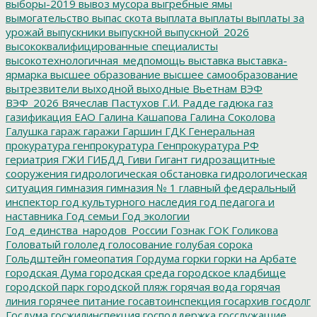
выборы-2019
вывоз мусора
выгребные ямы
вымогательство
выпас скота
выплата
выплаты
выплаты за
урожай
выпускники
выпускной
выпускной_2026
высококвалифицированные специалисты
высокотехнологичная_медпомощь
выставка
выставка-
ярмарка
высшее образование
высшее самообразование
вытрезвители
выходной
выходные
Вьетнам
ВЭФ
ВЭФ_2026
Вячеслав Пастухов
Г.И. Радде
гадюка
газ
газификация ЕАО
Галина Кашапова
Галина Соколова
Галушка
гараж
гаражи
Гаршин
ГДК
Генеральная
прокуратура
генпрокуратура
Генпрокуратура РФ
гериатрия
ГЖИ
ГИБДД
Гиви
Гигант
гидрозащитные
сооружения
гидрологическая обстановка
гидрологическая
ситуация
гимназия
гимназия № 1
главный федеральный
инспектор
год культурного наследия
год педагога и
наставника
Год семьи
Год экологии
Год_единства_народов_России
Гознак
ГОК
Голикова
Головатый
гололед
голосование
голубая сорока
Гольдштейн
гомеопатия
Гордума
горки
горки на Арбате
городская Дума
городская среда
городское кладбище
городской парк
городской пляж
горячая вода
горячая
линия
горячее питание
госавтоинспекция
госархив
госдолг
Госдума
госжилинспекция
господдержка
госслужащие