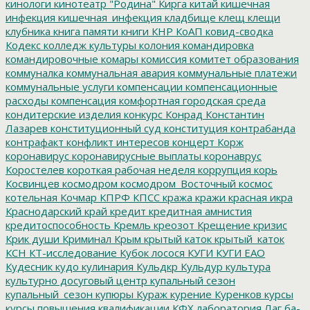
кинологи
кинотеатр "Родина"
Кирга
китай
кишечная
инфекция
кишечная_инфекция
кладбище
клещ
клещи
клубника
книга памяти
книги
КНР
КоАП
ковид-сводка
Кодекс
колледж культуры
колония
командировка
командировочные
комары
комиссия
комитет образования
коммуналка
коммунальная авария
коммунальные платежи
коммунальные услуги
компенсации
компенсационные
расходы
компенсация
комфортная городская среда
кондитерские изделия
конкурс
Конрад
Константин
Лазарев
конституционный суд
конституция
контрабанда
контрафакт
конфликт интересов
концерт
Корж
коронавирус
коронавирусные выплаты
коронаврус
Коростелев
короткая рабочая неделя
коррупция
корь
Косвинцев
космодром
космодром_Восточный
космос
котельная
Кочмар
КПРФ
КПСС
кража
кражи
красная икра
Краснодарский край
кредит
кредитная амнистия
кредитоспособность
Кремль
креозот
Крещение
кризис
Крик души
Криминал
Крым
крытый каток
крытый_каток
КСН
КТ-исследование
Кубок лосося
КУГИ
КУГИ ЕАО
Кудесник
кудо
кулинария
Кульдкр
Кульдур
культура
культурно досуговый центр
купальный сезон
купальный_сезон
купюры
Кураж
курение
Куренков
курсы
курсы повышения квалификации
КФХ
лаборатория
Лаг ба-