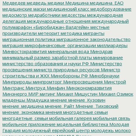
Медведев
медведь
медики
Медицина
медицина_ЕАО
медицинские маски
медицинский класс
медоборудование
медосмотр
медработники
медсестры
международная
делегация
международные отношения
международный
полумарафон «Биробиджан-Валдгейм»
местные
производители
метеорит
методика
мигранты
миграционная политика
миграционное законодательство
миграция
микрофинансовые_организации
миллиардеры
Минвостокразвития
минеральная вода
Минздрав
минимальный размер заработной платы
минирование
министерство образования и науки РФ
Министерство
просвещения
министр природных ресурсов
Министр
строительства и ЖКХ
Минобороны РФ
Минобрнауки
Минприроды
минпромторг
Минпросвещения
Минстрой
Минтранс
Минтруд
Минфин
Минэкономразвития
Минэнерго
МИР
митинг
Михаил Мишустин
Михаил Озимок
младенцы
Младушка
мнение
мнение_Кузовин
мнение_медицина
мнение_Райт
Мнение_Тиховский
мнение_экономика
мнения
многодетные семьи
многодетные_семьи
мобильная галерея
мобильная связь
мобильное приложение
модельная библиотека
Молодая
Гвардия
молодежный еврейский центр
молодежь
молоко