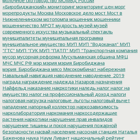
молочное скотоводство
МОМВД России
«Биробиджанский»
мониторинг
мониторинг цен
морг
морепродукты
Москва
Московское дело
мост
Мост в
Нижнеленинском
мотопомпа
мошенник
мошенники
мошенничество
МРОТ
мудрость
музей
музей
современного искусства
музыкальный спектакль
муниципалитеты
муниципальная программа
муниципальное имущество
МУП
МУП "Водоканал"
МУП
"ГТС"
МУП "ГУК
МУП "ПАТП"
МУП "Транспортная компания
мусор
мусорная реформа
Мусульманская община
МФЦ
МЧС
МЧС РФ
мэр
мэрия
мэрия Биробиджана
мэрия_Биробиджана
мясо
Мясокомбинат
набережная
Навальный
навигация
наводнение
наводнение_2019
награда
награждение
надежда
Назаров
назначения
Найфельд
наказание
накркотики
наледь
налог
налог на
имущество
налог на профессиональный доход
налоги
налоговая нагрузка
налоговые_льготы
налоговый вычет
нападение
напорный коллектор
наркозависимость
нарколаборатория
наркомания
наркосодержащие
растения
наркотики
нарушение прав инвалидов
нарушение тишины и покоя
нарушения пожарной
безопасности
насвай
население
насосная станция
Наталья
Баженова
наука
Наум Ливант
национальный рейтинг