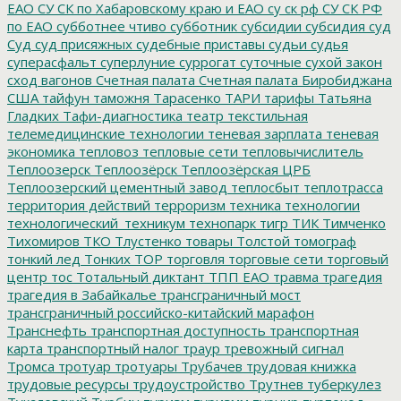
ЕАО
СУ СК по Хабаровскому краю и ЕАО
су ск рф
СУ СК РФ
по ЕАО
субботнее чтиво
субботник
субсидии
субсидия
суд
Суд
суд присяжных
судебные приставы
судьи
судья
суперасфальт
суперлуние
суррогат
суточные
сухой закон
сход вагонов
Счетная палата
Счетная палата Биробиджана
США
тайфун
таможня
Тарасенко
ТАРИ
тарифы
Татьяна
Гладких
Тафи-диагностика
театр
текстильная
телемедицинские технологии
теневая зарплата
теневая
экономика
тепловоз
тепловые сети
тепловычислитель
Теплоозерск
Теплоозёрск
Теплоозёрская ЦРБ
Теплоозерский цементный завод
теплосбыт
теплотрасса
территория действий
терроризм
техника
технологии
технологический_техникум
технопарк
тигр
ТИК
Тимченко
Тихомиров
ТКО
Тлустенко
товары
Толстой
томограф
тонкий лед
Тонких
ТОР
торговля
торговые сети
торговый
центр
тос
Тотальный диктант
ТПП ЕАО
травма
трагедия
трагедия в Забайкалье
трансграничный мост
трансграничный российско-китайский марафон
Транснефть
транспортная доступность
транспортная
карта
транспортный налог
траур
тревожный сигнал
Тромса
тротуар
тротуары
Трубачев
трудовая книжка
трудовые ресурсы
трудоустройство
Трутнев
туберкулез