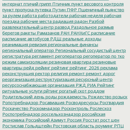
интернат
птичий грипп
Птичник
пункт весового контроля
пункт пропуска
путевка
Путин
ПФР
Пшеничный
пьянство
за рулем
работа
работодатели
рабочая неделя
рабочая
поездка
рабочие места
радиация
радон
Разбой
развлекательный центр
развод
Раздольное
размыв
берегов
ракеты
Рамазанов
РАН
РАНХиГС
расписание
расписание автобусов
РДШ
реальные доходы
реанимация
ревизия
региональные финансы
региональный оператор
Региональный сосудистый центр
регистратура
регламент
регоператор
регоператор по тко
режим самоизоляции
резиновая квартира
резиновые
квартиры
рейд
рейинг
рейтинг
рейтинг_2026
реклама
реконструкция
ректор
религия
ремонт
ремонт дорог
реорганизация
реструктуризация
ресурсный центр
ресурсоснабжающая организация
РЖД
РИА Рейтинг
ритуальные услуги
рйтинг
рогатый скот
роддом
Родительский день
роды
рождаемость
Рождество
розыск
Ропотребнадзор
Росавиация
Росводресурсы
Росгвардия
Роскачество
Роскомнадзор
Росконтроль
Рослесхоз
Роспотребнадзор
россельхознадзор
российская
экономика
Российский Азимут
Россия
Росстат
рост цен
Ростислав Гольдштейн
Ростовская область
роуминг
РПЦ