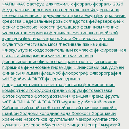
ФАПы
ФАС
фастфуд для пожилых
февраль
февраль_2026
федеральная программа по переселению
Федеральная
сетевая компания
федеральная трасса Амур
федеральные
средства
федеральный розыск
Федотов
фейерверк
фейк
фейки
фейковые новости
фельдшер
феминизм
Феникс
Феоктистов
фермеры
фестиваль
фестиваль еврейской
культуры
фестиваль красок Холи
Фестиваль ледовых
скульптур
Фестиваль мяса
Фестиваль языка идиш
Физкультурно-оздоровительный комплекс
фиксированная
выплата
Филармония
Филиппов
Филиппова
финансирование
финансовая грамотность
финансовая
пирамида
финансовые пирамиды
финансовый омбудсмен
финансы
Фишман
флешмоб
флюорограф
флюорография
ФНС
фобия
ФОКОТ
фонд
Фонд кино
фонд_защитники_отечества
фонтаны
формирование
комфортной городской среды\
форум
фотовыставка
фотоискусство
фотохудожники
Франция
Фрейд
фрукты
ФСБ
ФСИН
ФСО
ФСС
ФССП
Фургал
футбол
Хабаровск
Хабаровский край
хлеб
хоккей
хоккей с мячом
хоккей с
шайбой
Холдоми
холодная вода
Холокост
Хорошавин
хранение наркотиков
хрустальная менора
хулиганство
хулиганы
целевое обучение
Целищев
Центр "Амурский