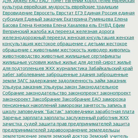
ДЭК
дюкер
ЕАО
ЕАО_тонет
Евгений Коростелев
еврейская
культура
еврейская_мудрость
еврейские традиции
Евровидение
Евросеть
Еврстат
ЕГЭ
Единая Россия
единая
субсидия
Единый заказчик
Екатерина Румянцева
Елена
Басова
Елена Князева
Елена Хахалева
ель
ЕНВД
Ефим
Вепринский
жалоба
жд переезд
железная дорога
железнодорожный переезд
женская кнсультация
женская
консультация
жестокое обращение с детьми
жестокое
обращение с животными
жестокость
живодер
живопись
животноводство
животные
жилищные сертификаты
жилищные условия
жилье
жилье для детей-сирот
жильё
для подтопленцев
ЖКХ
журналистика
Забайкальский край
забег
заболевание
заброшенные здания
заброшенные
земли
ЗАГС
задержание
задолженность
займ
заказник
Ульдура
заказник Ульдуры
закон
Законодательное
Собрание
законодательство
законопреокт
законопроект
законороект
Заксобрание
Заксобрание ЕАО
заморозка
пенсионных накоплений
заморозки
занятость
запись в
школу
заповедник "Бастак"
заповедники
заработная плата
Заречье
зарплата
зарплаты
заслуженный работник ЖКХ
зачистка_судей
защита прав предпринимателей
защита
предпринимателей
здравоохранение
земледельцы
землетрясение
земля
земский доктор
Земский_учитель