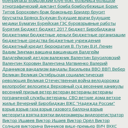
боеприпасы
Бойцовский клуб
бокс
больница
большой
этнографический диктант
бомба
бомбоубежище
Борис
Титов
Борохович
брак
браконьер
Бридер
брусит
брусчатка
Брянск
Будукан
будущие врачи
будущие
медики
Бумагин
Бурейская ГЭС
буровзрывные работы
Бурятия
Бюджет
бюджет 2017
бюджет Биробиджана
бюджетники
бюджетные деньги
бюджетные организации
бюджетные средства
бюджетные учреждения
бюджетный кредит
бюрократия
В. Путин
В.И. Ленин
Вадим Зингман
вакцина
вакцинация
Валдгейм
Валдгеймский детдом
валежник
Валентин Брусиловский
Валентин Коровин
Валентина Матвиенко
Валерий
Дранников
вандализм
вандалы
Васильева
ВВО
ВВП
Вебер
Великан
Великая Октябрьская социалистическая
революция
Великая Отечественная война
велодорожка
велопробег
велосипед
Верховный суд
весенние каникулы
весенний призыв
ветер
ветеран
ветераны
ветераны
пограничной службы
ветераны_СВО
ветхие дома
ветхое
жилье
Вечерний Биробиджан
ВЖС "Надежда России"
взрыв
взрыв газа
взрыв газового баллона
взрыв
метеорита
взятка
взятки
видеокамеры
видеорегистратор
Виктор Ишавев
Виктор Ишаев
Виктор Орёл
Виктор
Солнцев
викторина
Винников
вице-премьер
ВИЧ
ВККС