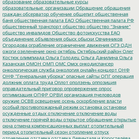
образование
образовательные курсы
образовательные_организации
Обращение
обращения
граждан
обсерватор
обучение
общепит
общественная
баня
общественная палата ЕАО
Общественная палата РФ
общественный транспорт
общество
общество "Знание"
общество инвалидов
Общество фотоискусства ЕАО
объединение
объявления
обыск
обыски
Овчинников
Огородова
ограбление
ограничение движения
ОГЭ
ОДН
ожоги
озеленение
окно
октябрь
Октябрьский район
Олег
Костюк
олимпиада
Ольга Голодец
Ольга Данилина
Ольга
Казанская
ОМОН
ОМП
ОМС
Омск
онкодиспансер
онкологическая служба
онкология
онлайн-концерт
ОНФ
ОНФ "Генеральная уборка"
опасные сайты
ОПГ
операция
должник
оплата труда
Оплот
оползень
оппозиция
оправдательный приговор
опровержение
опрос
оптимизация
ОПФР
ОРВИ
организация пчеловодов
оружие
ОСВВ
освещение
осень
оскорбление власти
особый противопожарный режим
остановка
остановки
осужденные
отдых
отключение
отключение воды
отключение горячей воды
открытое обращение
открытые
окна
отмена компенсационных выплат
отопительный
период
отопительный сезон
отопление
отпуск
отравление
отставка
отставка Левинталя и Коростелёва