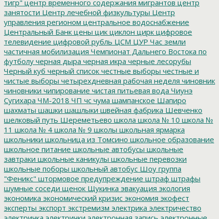
тигр"
центр временного содержания мигрантов
центр
занятости
Центр лечебной физкультуры
Центр
управления регионом
центральное водоснабжение
Центральный Банк
цены
цик
циклон
цирк
цифровое
телевидение
цифровой рубль
ЦСМ
ЦУР
Час земли
частичная мобилизация
Чемпионат Дальнего Востока по
футболу
черная дыра
черная икра
черные лесорубы
Черный куб
черный список
честные выборы
честные и
чистые выборы
четырехдневная рабочая неделя
чиновник
чиновники
чипирование
чистая питьевая вода
Чиунэ
Сугихара
ЧМ-2018
ЧП
чс
чума
шампанское
Шапиро
шахматы
шашки
шашлыки
швейная фабрика
Шевченко
шелковый путь
Шереметьево
школа
школа № 10
школа №
11
школа № 4
школа № 9
школы
школьная ярмарка
школьники
школьница из Томсино
школьное образование
школьное питание
школьные автобусы
школьные
завтраки
школьные каникулы
школьные перевозки
школьные поборы
школьный автобус
Шоу группа
"Феникс"
штормовое предупреждение
штраф
штрафы
шумные соседи
щенок
Щукинка
эвакуация
экология
экономика
экономический кризис
экономия
экофест
эксперты
экспорт
экстремизм
электрика
электричество
электричка
электрички
электронная запись
электронные