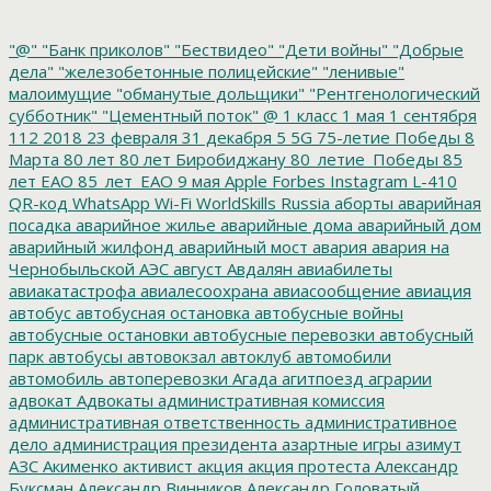
"@"
"Банк приколов"
"Бествидео"
"Дети войны"
"Добрые
дела"
"железобетонные полицейские"
"ленивые"
малоимущие
"обманутые дольщики"
"Рентгенологический
субботник"
"Цементный поток"
@
1 класс
1 мая
1 сентября
112
2018
23 февраля
31 декабря
5
5G
75-летие Победы
8
Марта
80 лет
80 лет Биробиджану
80_летие_Победы
85
лет ЕАО
85_лет_ЕАО
9 мая
Apple
Forbes
Instagram
L-410
QR-код
WhatsApp
Wi-Fi
WorldSkills Russia
аборты
аварийная
посадка
аварийное жилье
аварийные дома
аварийный дом
аварийный жилфонд
аварийный мост
авария
авария на
Чернобыльской АЭС
август
Авдалян
авиабилеты
авиакатастрофа
авиалесоохрана
авиасообщение
авиация
автобус
автобусная остановка
автобусные войны
автобусные остановки
автобусные перевозки
автобусный
парк
автобусы
автовокзал
автоклуб
автомобили
автомобиль
автоперевозки
Агада
агитпоезд
аграрии
адвокат
Адвокаты
административная комиссия
административная ответственность
административное
дело
администрация президента
азартные игры
азимут
АЗС
Акименко
активист
акция
акция протеста
Александр
Буксман
Александр Винников
Александр Головатый