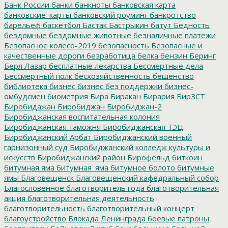
Банк России
банки
банкноты
банковская карта
банковские_карты
банковский роуминг
банкротство
барельеф
баскетбол
Бастак
Бастрыкин
батут
Бедность
бездомные
бездомные животные
безналичные платежи
Безопасное колесо-2019
безопасность
Безопасные и
качественные дороги
безработица
белка
бензин
Беринг
Берл Лазар
бесплатные лекарства
Бессмертные дела
Бессмертный полк
бесхозяйственность
бешенство
библиотека
бизнес
бизнес без поддержки
бизнес-
омбудсмен
биометрия
Бира
Биракан
Бирария
БирЗСТ
Биробидажан
Биробиджан
Биробиджан-2
Биробиджанская воспитательная колония
Биробиджанская таможня
Биробиджанская ТЭЦ
Биробиджанский Арбат
Биробиджанский военный
гарнизонный суд
Биробиджанский колледж культуры и
искусств
Биробиджанский район
Бирофельд
биткоин
битумная яма
битумная_яма
битумное болото
битумные
ямы
Благовещенск
Благовещенский кафедральный собор
Благословенное
благотворитель года
благотворительная
акция
благотворительная деятельность
благотворительность
благотворительный концерт
благоустройство
Блокада Ленинграда
боевые патроны