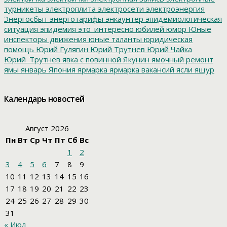
турникеты
электроплита
электросети
электроэнергия
Энергосбыт
энерготарифы
энкаунтер
эпидемиологическая
ситуация
эпидемия
это_интересно
юбилей
юмор
Юные
инспекторы движения
юные таланты
юридическая
помощь
Юрий Гулягин
Юрий Трутнев
Юрий Чайка
Юрий_Трутнев
явка с повинной
Якунин
ямочный ремонт
ямы
январь
Япония
ярмарка
ярмарка вакансий
ясли
ящур
Календарь новостей
Август 2026
Пн
Вт
Ср
Чт
Пт
Сб
Вс
1
2
3
4
5
6
7
8
9
10
11
12
13
14
15
16
17
18
19
20
21
22
23
24
25
26
27
28
29
30
31
« Июл