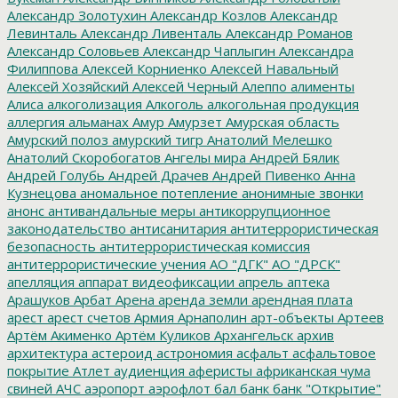
Александр Золотухин
Александр Козлов
Александр
Левинталь
Александр Ливенталь
Александр Романов
Александр Соловьев
Александр Чаплыгин
Александра
Филиппова
Алексей Корниенко
Алексей Навальный
Алексей Хозяйский
Алексей Черный
Алеппо
алименты
Алиса
алкоголизация
Алкоголь
алкогольная продукция
аллергия
альманах
Амур
Амурзет
Амурская область
Амурский полоз
амурский тигр
Анатолий Мелешко
Анатолий Скоробогатов
Ангелы мира
Андрей Бялик
Андрей Голубь
Андрей Драчев
Андрей Пивенко
Анна
Кузнецова
аномальное потепление
анонимные звонки
анонс
антивандальные меры
антикоррупционное
законодательство
антисанитария
антитеррористическая
безопасность
антитеррористическая комиссия
антитеррористические учения
АО "ДГК"
АО "ДРСК"
апелляция
аппарат видеофиксации
апрель
аптека
Арашуков
Арбат
Арена
аренда земли
арендная плата
арест
арест счетов
Армия
Арнаполин
арт-объекты
Артеев
Артём Акименко
Артём Куликов
Архангельск
архив
архитектура
астероид
астрономия
асфальт
асфальтовое
покрытие
Атлет
аудиенция
аферисты
африканская чума
свиней
АЧС
аэропорт
аэрофлот
бал
банк
банк "Открытие"