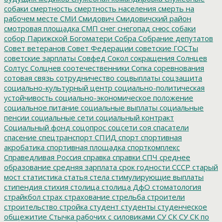
собаки
смертность
смертность населения
смерть на
рабочем месте
СМИ
Смидович
Смидовичский район
смотровая площадка
СМП
снег
снегопад
снюс
собаки
собор Парижской Богоматери
Собра
Собрание депутатов
Совет ветеранов
Совет Федерации
советские ГОСТы
советские зарплаты
Совфед
Сокол
сокращения
Солнцев
Солтус
Солцнев
соотечественники
Сопка
соревнования
сотовая связь
сотрудничество
соцвыплаты
соцзащита
социально-культурный центр
социально-политическая
устойчивость
социально-экономическое положение
социальное питание
социальные выплаты
социальные
пенсии
социальные сети
социальный контракт
Социальный фонд
соцопрос
соцсети
соя
спасатели
спасение
спецтранспорт
СПИД
спорт
спортивная
акробатика
спортивная площадка
спорткомплекс
Справедливая Россия
справка
справки
СПЧ
среднее
образование
средняя зарплата
срок годности
СССР
старый
мост
статистика
статья
стела
стимулирующие выплаты
стипендия
стихия
столица
столица ДфО
стоматология
страйкбол
страх
страхование
стрельба
строители
строительство
стройка
студент
студенты
студенческое
общежитие
Стычка рабочих с силовиками
СУ СК
СУ СК по