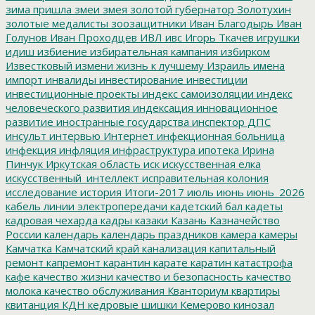
зима пришла
змеи
змея
золотой губернатор
Золотухин
золотые медалисты
зоозащитники
Иван Благодырь
Иван
Голунов
Иван Проходцев
ИВЛ
ивс
Игорь Ткачев
игрушки
идиш
избиение
избирательная кампания
избирком
Известковый
измени жизнь к лучшему
Израиль
имена
импорт
инвалиды
инвестирование
инвестиции
инвестиционные проекты
индекс самоизоляции
индекс
человеческого развития
индексация
инновационное
развитие
иностранные государства
инспектор ДПС
инсульт
интервью
Интернет
инфекционная больница
инфекция
инфляция
инфраструктура
ипотека
Ирина
Пинчук
Иркутская область
иск
искусственная елка
искусственный_интеллект
исправительная колония
исследование
история
Итоги-2017
июль
июнь
июнь_2026
кабель линии электропередачи
кадетский бал
кадеты
кадровая чехарда
кадры
казаки
Казань
Казначейство
России
календарь
календарь праздников
камера
камеры
Камчатка
Камчатский край
канализация
капитальный
ремонт
капремонт
карантин
карате
каратин
катастрофа
кафе
качество жизни
качество и безопасность
качество
молока
качество обслуживания
Кванториум
квартиры
квитанция
КДН
кедровые шишки
Кемерово
кинозал