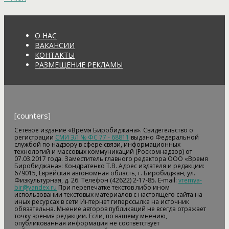
О НАС
ВАКАНСИИ
КОНТАКТЫ
РАЗМЕЩЕНИЕ РЕКЛАМЫ
[counters]
Сетевое издание «Время Биробиджана». Свидетельство о
регистрации
СМИ ЭЛ № ФС 77 - 68811
выдано Федеральной
службой по надзору в сфере связи, информационных
технологий и массовых коммуникаций (Роскомнадзор) от
07.03.2017 года. Заместитель главного редактора ООО «Время
Биробиджана»: Кондратенко Т.В. Адрес издателя и редакции:
679015, Еврейская автономная область, г. Биробиджан, ул.
Физкультурная, д. 26. Телефон (42622) 2-17-85. E-mail:
vremya-
bir@yandex.ru
При перепечатке текстов либо ином
использовании текстовых материалов с настоящего сайта на
иных ресурсах в сети Интернет гиперссылка на источник
обязательна. Мнение авторов публикаций не всегда отражает
точку зрения редакции. Если, по вашему мнению,
опубликованная информация не соответствует