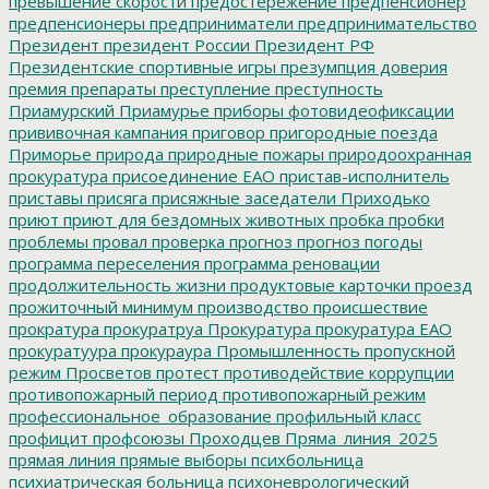
превышение скорости
предостережение
предпенсионер
предпенсионеры
предприниматели
предпринимательство
Президент
президент России
Президент РФ
Президентские спортивные игры
презумпция доверия
премия
препараты
преступление
преступность
Приамурский
Приамурье
приборы фотовидеофиксации
прививочная кампания
приговор
пригородные поезда
Приморье
природа
природные пожары
природоохранная
прокуратура
присоединение ЕАО
пристав-исполнитель
приставы
присяга
присяжные заседатели
Приходько
приют
приют для бездомных животных
пробка
пробки
проблемы
провал
проверка
прогноз
прогноз погоды
программа переселения
программа реновации
продолжительность жизни
продуктовые карточки
проезд
прожиточный минимум
производство
происшествие
прократура
прокуратруа
Прокуратура
прокуратура ЕАО
прокуратуура
прокураура
Промышленность
пропускной
режим
Просветов
протест
противодействие коррупции
противопожарный период
противопожарный режим
профессиональное_образование
профильный класс
профицит
профсоюзы
Проходцев
Пряма_линия_2025
прямая линия
прямые выборы
психбольница
психиатрическая больница
психоневрологический