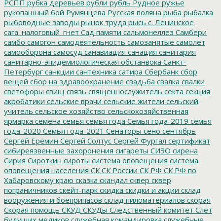
РСПП
рубка деревьев
рубли
рубль
Рудное
ружье
рукопашный бой
Румянцева
Русская поляна
рыба
рыбалка
рыбоводные заводы
рынок труда
рысь
с. Ленинское
сага_налоговый_гнет
Сад памяти
сальмонеллез
Самбери
самбо
самогон
самодеятельность
самозанятые
самолет
самооборона
самосуд
санавиация
санация
санитария
санитарно-эпидемиологическая обстанвока
Санкт-
Петербург
санкции
сантехника
сатира
Сбербанк
сбор
вещей
сбор на здравоохранение
свадьба
свалка
свалки
светофоры
свищ
связь
священнослужитель
секта
секция
акробатики
сельские врачи
сельские жители
сельский
учитель
сельское хозяйство
сельскохозяйственная
ярмарка
семена
семья
семья года
Семья года-2019
семья
года-2020
Семья года-2021
Сенаторы
сено
сентябрь
Сергей Ерёмин
Сергей Солтус
Сергей Фургал
сертификат
сибиреязвенные захоронения
сигареты
СИЗО
сирена
Сирия
Сироткин
сироты
система оповещения
система
оповещения населения
СК
СК России
СК РФ
СК РФ по
Хабаровскому краю
сказка
скандал
сквер
сквер
пограничников
скейт-парк
скидка
скидки и акции
склад
вооружения и боеприпасов
склад пиломатериалов
скорая
Скорая помощь
СКУД
СКУДы
Следственный комитет
Слет
будущих медиков
служебная командировка
служебные