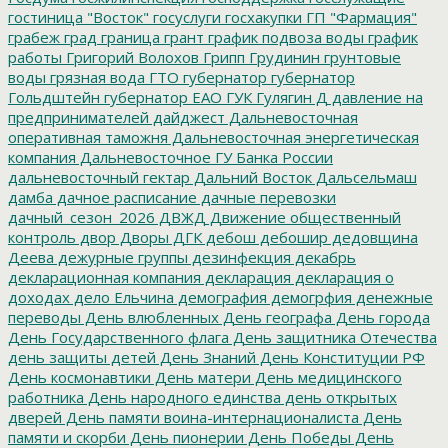
гостиница "Восток"
госуслуги
госхакупки
ГП "Фармация"
грабеж
град
граница
грант
график подвоза воды
график
работы
Григорий Волохов
Грипп
Грудинин
грунтовые
воды
грязная вода
ГТО
губернатор
губернатор
Гольдштейн
губернатор ЕАО
ГУК
Гулягин
Д
давление на
предпринимателей
дайджест
Дальневосточная
оперативная таможня
Дальневосточная энергетическая
компания
Дальневосточное ГУ Банка России
дальневосточный гектар
Дальний Восток
Дальсельмаш
дамба
дачное расписание
дачные перевозки
дачный_сезон_2026
ДВЖД
Движение общественный
контроль
двор
Дворы
ДГК
дебош
дебошир
дедовщина
Деева
дежурные группы
дезинфекция
декабрь
декларационная компания
декларация
декларация о
доходах
дело Ельчина
демография
демогрфия
денежные
переводы
День влюбленных
День географа
День города
День Государственного флага
День защитника Отечества
день защиты детей
День Знаний
День Конституции РФ
День космонавтики
День матери
День медицинского
работника
День народного единства
день открытых
дверей
День памяти воина-интернационалиста
День
памяти и скорби
День пионерии
День Победы
День