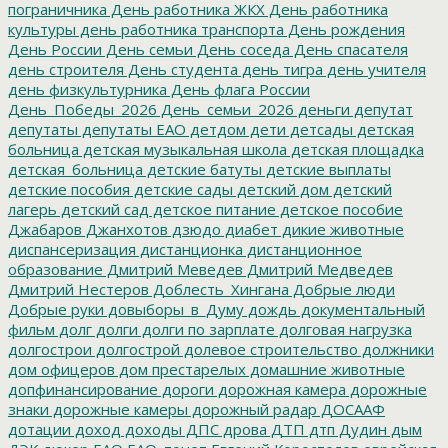
пограничника
День работника ЖКХ
День работника
культуры
день работника транспорта
День рождения
День России
День семьи
День соседа
День спасателя
день строителя
День студента
день тигра
день учителя
день физкультурника
День флага России
День_Победы_2026
День_семьи_2026
деньги
депутат
депутаты
депутаты ЕАО
детдом
дети
детсады
детская
больница
детская музыкальная школа
детская площадка
детская_больница
детские батуты
детские выплаты
детские пособия
детские сады
детский дом
детский
лагерь
детский сад
детское питание
детское пособие
Джабаров
Джанхотов
дзюдо
диабет
дикие животные
диспансеризация
дистанционка
дистанционное
образование
Дмитрий Меведев
Дмитрий Медведев
Дмитрий Нестеров
Доблесть_Хингана
Добрые люди
Добрые руки
довыборы_в_Думу
дождь
документальный
фильм
долг
долги
долги по зарплате
долговая нагрузка
долгострои
долгострой
долевое строительство
должники
дом офицеров
дом престарелых
домашние животные
допфинансирование
дороги
дорожная камера
дорожные
знаки
дорожные камеры
дорожный радар
ДОСААФ
дотации
доход
доходы
ДПС
дрова
ДТП
дтп
Дудин
дым