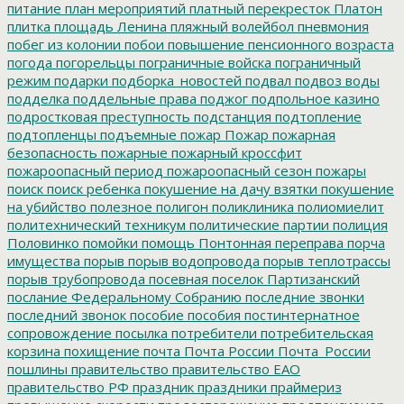
питание
план мероприятий
платный перекресток
Платон
плитка
площадь Ленина
пляжный волейбол
пневмония
побег из колонии
побои
повышение пенсионного возраста
погода
погорельцы
пограничные войска
пограничный
режим
подарки
подборка_новостей
подвал
подвоз воды
подделка
поддельные права
поджог
подпольное казино
подростковая преступность
подстанция
подтопление
подтопленцы
подъемные
пожар
Пожар
пожарная
безопасность
пожарные
пожарный кроссфит
пожароопасный период
пожароопасный сезон
пожары
поиск
поиск ребенка
покушение на дачу взятки
покушение
на убийство
полезное
полигон
поликлиника
полиомиелит
политехнический техникум
политические партии
полиция
Половинко
помойки
помощь
Понтонная переправа
порча
имущества
порыв
порыв водопровода
порыв теплотрассы
порыв трубопровода
посевная
поселок Партизанский
послание Федеральному Собранию
последние звонки
последний звонок
пособие
пособия
постинтернатное
сопровождение
посылка
потребители
потребительская
корзина
похищение
почта
Почта России
Почта_России
пошлины
правительство
правительство ЕАО
правительство РФ
праздник
праздники
праймериз