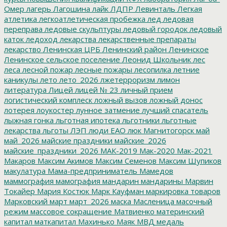
Омер
лагерь
Лагошина
лайк
ЛДПР
Левинталь
Легкая
атлетика
легкоатлетическая пробежка
лед
ледовая
переправа
ледовые скульптуры
ледовый городок
ледовый
каток
ледоход
лекарства
лекарственные препараты
лекарство
Ленинская ЦРБ
Ленинский район
Ленинское
Ленинское сельское поселение
Леонид Школьник
лес
леса
лесной пожар
лесные пожары
лесопилка
летние
каникулы
лето
лето_2026
лжетерроризм
лимон
литература
Лицей
лицей № 23
личный прием
логистический комплеск
ложный вызов
ложный донос
лотерея
лоукостер
лунное затмение
лучший спасатель
лыжная гонка
льготная ипотека
льготники
льготные
лекарства
льготы
ЛЭП
люди ЕАО
люк
Магнитогорск
май
май_2026
майские праздники
майские_2026
майские_праздники_2026
МАК-2019
Мак-2020
Мак-2021
Макаров
Максим Акимов
Максим Семенов
Максим Шупиков
макулатура
Мама-предприниматель
Мамедов
маммография
мамография
мандарин
мандарины
Марвин
Токайер
Мария Костюк
Марк Кауфман
маркировка товаров
Марковский
март
март_2026
маска
Масленица
масочный
режим
массовое сокращение
Матвиенко
материнский
капитал
маткапитал
Махинько
Маяк
МВД
медаль