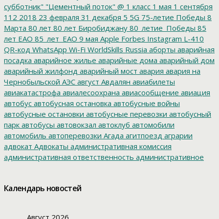
субботник"
"Цементный поток"
@
1 класс
1 мая
1 сентября
112
2018
23 февраля
31 декабря
5
5G
75-летие Победы
8
Марта
80 лет
80 лет Биробиджану
80_летие_Победы
85
лет ЕАО
85_лет_ЕАО
9 мая
Apple
Forbes
Instagram
L-410
QR-код
WhatsApp
Wi-Fi
WorldSkills Russia
аборты
аварийная
посадка
аварийное жилье
аварийные дома
аварийный дом
аварийный жилфонд
аварийный мост
авария
авария на
Чернобыльской АЭС
август
Авдалян
авиабилеты
авиакатастрофа
авиалесоохрана
авиасообщение
авиация
автобус
автобусная остановка
автобусные войны
автобусные остановки
автобусные перевозки
автобусный
парк
автобусы
автовокзал
автоклуб
автомобили
автомобиль
автоперевозки
Агада
агитпоезд
аграрии
адвокат
Адвокаты
административная комиссия
административная ответственность
административное
дело
администрация президента
азартные игры
азимут
АЗС
Акименко
активист
акция
акция протеста
Александр
Календарь новостей
Буксман
Александр Винников
Александр Головатый
Александр Золотухин
Александр Козлов
Александр
Левинталь
Александр Ливенталь
Александр Романов
Август 2026