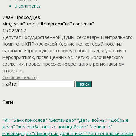
0 comments
Иван Проходцев
<img src=" <meta itemprop="url" content="
15.02.2017
Депутат Государственной Думы, секретарь Центрального
Комитета КПРФ Алексей Корниенко, который посетил
накануне Еврейскую автономную область для участия в
мероприятиях, посвященных 95-летию Волочаевского
сражения, провёл пресс-конференцию в региональном
отделен...
Continue reading
Найти:
Тэги
"@"
"Банк приколов"
"Бествидео"
"Дети войны"
"Добрые
дела"
"железобетонные полицейские"
"ленивые"
малоимущие
"обманутые дольщики"
"Рентгенологический