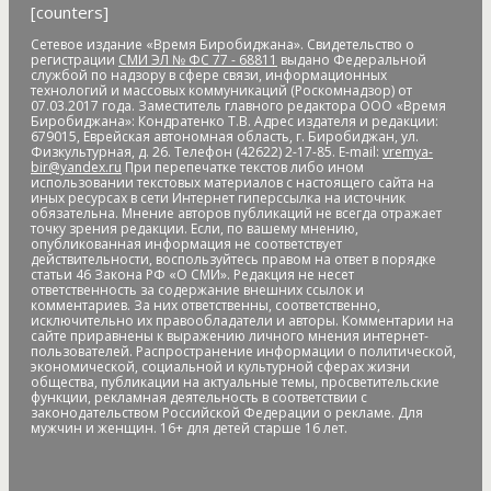
[counters]
банковские_карты
банковский роуминг
банкротство
барельеф
баскетбол
Бастак
Бастрыкин
батут
Бедность
Сетевое издание «Время Биробиджана». Свидетельство о
регистрации
СМИ ЭЛ № ФС 77 - 68811
выдано Федеральной
бездомные
бездомные животные
безналичные платежи
службой по надзору в сфере связи, информационных
технологий и массовых коммуникаций (Роскомнадзор) от
Безопасное колесо-2019
безопасность
Безопасные и
07.03.2017 года. Заместитель главного редактора ООО «Время
качественные дороги
безработица
белка
бензин
Беринг
Биробиджана»: Кондратенко Т.В. Адрес издателя и редакции:
679015, Еврейская автономная область, г. Биробиджан, ул.
Берл Лазар
бесплатные лекарства
Бессмертные дела
Физкультурная, д. 26. Телефон (42622) 2-17-85. E-mail:
vremya-
Бессмертный полк
бесхозяйственность
бешенство
bir@yandex.ru
При перепечатке текстов либо ином
использовании текстовых материалов с настоящего сайта на
библиотека
бизнес
бизнес без поддержки
бизнес-
иных ресурсах в сети Интернет гиперссылка на источник
омбудсмен
биометрия
Бира
Биракан
Бирария
БирЗСТ
обязательна. Мнение авторов публикаций не всегда отражает
точку зрения редакции. Если, по вашему мнению,
Биробидажан
Биробиджан
Биробиджан-2
опубликованная информация не соответствует
действительности, воспользуйтесь правом на ответ в порядке
Биробиджанская воспитательная колония
статьи 46 Закона РФ «О СМИ». Редакция не несет
Биробиджанская таможня
Биробиджанская ТЭЦ
ответственность за содержание внешних ссылок и
комментариев. За них ответственны, соответственно,
Биробиджанский Арбат
Биробиджанский военный
исключительно их правообладатели и авторы. Комментарии на
гарнизонный суд
Биробиджанский колледж культуры и
сайте приравнены к выражению личного мнения интернет-
пользователей. Распространение информации о политической,
искусств
Биробиджанский район
Бирофельд
биткоин
экономической, социальной и культурной сферах жизни
битумная яма
битумная_яма
битумное болото
битумные
общества, публикации на актуальные темы, просветительские
функции, рекламная деятельность в соответствии с
ямы
Благовещенск
Благовещенский кафедральный собор
законодательством Российской Федерации о рекламе. Для
мужчин и женщин. 16+ для детей старше 16 лет.
Благословенное
благотворитель года
благотворительная
акция
благотворительная деятельность
благотворительность
благотворительный концерт