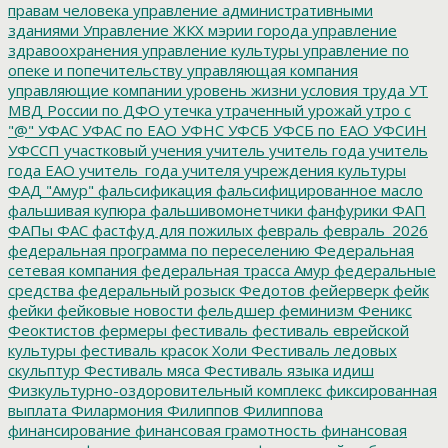
правам человека
управление административными
зданиями
Управление ЖКХ мэрии города
управление
здравоохранения
управление культуры
управление по
опеке и попечительству
управляющая компания
управляющие компании
уровень жизни
условия труда
УТ
МВД России по ДФО
утечка
утраченный урожай
утро с
"@"
УФАС
УФАС по ЕАО
УФНС
УФСБ
УФСБ по ЕАО
УФСИН
УФССП
участковый
учения
учитель
учитель года
учитель
года ЕАО
учитель_года
учителя
учреждения культуры
ФАД "Амур"
фальсификация
фальсифицированное масло
фальшивая купюра
фальшивомонетчики
фанфурики
ФАП
ФАПы
ФАС
фастфуд для пожилых
февраль
февраль_2026
федеральная программа по переселению
Федеральная
сетевая компания
федеральная трасса Амур
федеральные
средства
федеральный розыск
Федотов
фейерверк
фейк
фейки
фейковые новости
фельдшер
феминизм
Феникс
Феоктистов
фермеры
фестиваль
фестиваль еврейской
культуры
фестиваль красок Холи
Фестиваль ледовых
скульптур
Фестиваль мяса
Фестиваль языка идиш
Физкультурно-оздоровительный комплекс
фиксированная
выплата
Филармония
Филиппов
Филиппова
финансирование
финансовая грамотность
финансовая