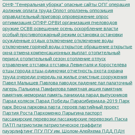
ОНФ "Генеральная уборка"
опасные сайты
ОПГ
операция
должник
оплата труда
Оплот
оползень
оппозиция
оправдательный приговор
опровержение
опрос
оптимизация
ОПФР
ОРВИ
организация пчеловодов
оружие
ОСВВ
освещение
осень
оскорбление власти
особый противопожарный режим
остановка
остановки
осужденные
отдых
отключение
отключение воды
отключение горячей воды
открытое обращение
открытые
окна
отмена компенсационных выплат
отопительный
период
отопительный сезон
отопление
отпуск
отравление
отставка
отставка Левинталя и Коростелёва
отцы города
отцы-одиночки
отчетность
охота
охрана
труда
очереди
очередь на жилье
очистные сооружения
Павел Малышев
Павлова
паводок
падение
пал
палаточный
лагерь
Палькина
Памфилова
памятная акция
памятник
памятник-мемориал
память
панихида
парад выпускников
Парад колясок
Парад Победы
Парасибириада-2019
Парк
парк Весна
парковка
парта_героев
партийный проект
Партия Роста
Пархоменко
Парыгина
паспорт
пассажирские перевозки
пассажирские перевозки\
Пасха
ПАТП
патриотизм
патриотическое граффити
пауэрлифтинг
ПГУ
ПГУ им. Шолом-Алейхема
ПДД
ПДН