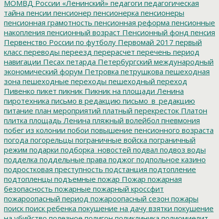
МОМВД России «Ленинский»
педагоги
педагогическая
тайна
пенсии
пенсионер
пенсионерка
пенсионеры
пенсионная грамотность
пенсионная реформа
пенсионные
накопления
пенсионный возраст
Пенсионный фонд
пенсия
Первенство России по футболу
Первомай 2017
первый
класс
переводы
переезд
перерасчет
перечень
период
навигации
Песах
петарда
Петербургский международный
экономический форум
Петровка
петрушкова
пешеходная
зона
пешеходные переходы
пешеходный переход
Пивенко
пикет
пикник
Пикник на площади Ленина
пиротехника
письмо в редакцию
письмо_в_редакцию
питание
план мероприятий
платный перекресток
Платон
плитка
площадь Ленина
пляжный волейбол
пневмония
побег из колонии
побои
повышение пенсионного возраста
погода
погорельцы
пограничные войска
пограничный
режим
подарки
подборка_новостей
подвал
подвоз воды
подделка
поддельные права
поджог
подпольное казино
подростковая преступность
подстанция
подтопление
подтопленцы
подъемные
пожар
Пожар
пожарная
безопасность
пожарные
пожарный кроссфит
пожароопасный период
пожароопасный сезон
пожары
поиск
поиск ребенка
покушение на дачу взятки
покушение
на убийство
полезное
полигон
поликлиника
полиомиелит