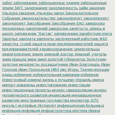
забег
заболевание
заброшенные здания
заброшенные
земли
ЗАГС
задержание
задолженность
займ
заказник
Ульдура
заказник Ульдуры
закон
Законодательное
Собрание
законодательство
законопреокт
законопроект
законороект
Заксобрание
Заксобрание ЕАО
заморозка
пенсионных накоплений
заморозки
занятость
запись в
школу
заповедник "Бастак"
заповедники
заработная плата
Заречье
зарплата
зарплаты
заслуженный работник ЖКХ
зачистка_судей
защита прав предпринимателей
защита
предпринимателей
здравоохранение
земледельцы
землетрясение
земля
земский доктор
Земский_учитель
зима пришла
змеи
змея
золотой губернатор
Золотухин
золотые медалисты
зоозащитники
Иван Благодырь
Иван
Голунов
Иван Проходцев
ИВЛ
ивс
Игорь Ткачев
игрушки
идиш
избиение
избирательная кампания
избирком
Известковый
измени жизнь к лучшему
Израиль
имена
импорт
инвалиды
инвестирование
инвестиции
инвестиционные проекты
индекс самоизоляции
индекс
человеческого развития
индексация
инновационное
развитие
иностранные государства
инспектор ДПС
инсульт
интервью
Интернет
инфекционная больница
инфекция
инфляция
инфраструктура
ипотека
Ирина