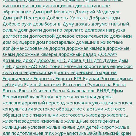
диспансеризация
дистанционка
дистанционное
образование
Дмитрий Меведев
Дмитрий Медведев
Дмитрий Нестеров
Доблесть_Хингана
Добрые люди
Добрые руки
довыборы_в_Думу
дождь
документальный
фильм
долг
долги
долги по зарплате
долговая нагрузка
долгострои
долгострой
долевое строительство
должники
дом офицеров
дом престарелых
домашние животные
допфинансирование
дороги
дорожная камера
дорожные
знаки
дорожные камеры
дорожный радар
ДОСААФ
дотации
доход
доходы
ДПС
дрова
ДТП
дтп
Дудин
дым
ДЭК
дюкер
ЕАО
ЕАО_тонет
Евгений Коростелев
еврейская
культура
еврейская_мудрость
еврейские традиции
Евровидение
Евросеть
Еврстат
ЕГЭ
Единая Россия
единая
субсидия
Единый заказчик
Екатерина Румянцева
Елена
Басова
Елена Князева
Елена Хахалева
ель
ЕНВД
Ефим
Вепринский
жалоба
жд переезд
железная дорога
железнодорожный переезд
женская кнсультация
женская
консультация
жестокое обращение с детьми
жестокое
обращение с животными
жестокость
живодер
живопись
животноводство
животные
жилищные сертификаты
жилищные условия
жилье
жилье для детей-сирот
жильё
для подтопленцев
ЖКХ
журналистика
Забайкальский край