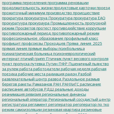
программа переселения
программа реновации
продолжительность жизни
продуктовые карточки
проезд
прожиточный минимум
производство
происшествие
прократура
прокуратруа
Прокуратура
прокуратура ЕАО
прокуратуура
прокураура
Промышленность
пропускной
режим
Просветов
протест
противодействие коррупции
противопожарный период
противопожарный режим
профессиональное_образование
профильный класс
профицит
профсоюзы
Проходцев
Пряма_линия_2025
прямая линия
прямые выборы
психбольница
психиатрическая больница
психоневрологический
интернат
птичий грипп
Птичник
пункт весового контроля
пункт пропуска
путевка
Путин
ПФР
Пшеничный
пьянство
за рулем
работа
работодатели
рабочая неделя
рабочая
поездка
рабочие места
радиация
радон
Разбой
развлекательный центр
развод
Раздольное
размыв
берегов
ракеты
Рамазанов
РАН
РАНХиГС
расписание
расписание автобусов
РДШ
реальные доходы
реанимация
ревизия
региональные финансы
региональный оператор
Региональный сосудистый центр
регистратура
регламент
регоператор
регоператор по тко
режим самоизоляции
резиновая квартира
резиновые