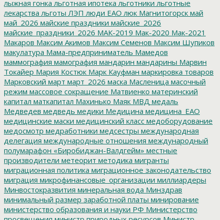
лыжная гонка
льготная ипотека
льготники
льготные
лекарства
льготы
ЛЭП
люди ЕАО
люк
Магнитогорск
май
май_2026
майские праздники
майские_2026
майские_праздники_2026
МАК-2019
Мак-2020
Мак-2021
Макаров
Максим Акимов
Максим Семенов
Максим Шупиков
макулатура
Мама-предприниматель
Мамедов
маммография
мамография
мандарин
мандарины
Марвин
Токайер
Мария Костюк
Марк Кауфман
маркировка товаров
Марковский
март
март_2026
маска
Масленица
масочный
режим
массовое сокращение
Матвиенко
материнский
капитал
маткапитал
Махинько
Маяк
МВД
медаль
Медведев
медведь
медики
Медицина
медицина_ЕАО
медицинские маски
медицинский класс
медоборудование
медосмотр
медработники
медсестры
международная
делегация
международные отношения
международный
полумарафон «Биробиджан-Валдгейм»
местные
производители
метеорит
методика
мигранты
миграционная политика
миграционное законодательство
миграция
микрофинансовые_организации
миллиардеры
Минвостокразвития
минеральная вода
Минздрав
минимальный размер заработной платы
минирование
министерство образования и науки РФ
Министерство
просвещения
министр природных ресурсов
Министр