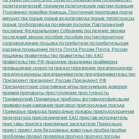
политехнический техникум
политические партии
полиция
Половинко
помойки
помощь
Понтонная переправа
порча
имущества
порыв
порыв водопровода
порыв теплотрассы
порыв трубопровода
посевная
поселок Партизанский
послание Федеральному Собранию
последние звонки
последний звонок
пособие
пособия
постинтернатное
сопровождение
посылка
потребители
потребительская
корзина
похищение
почта
Почта России
Почта_России
пошлины
правительство
правительство ЕАО
правительство РФ
праздник
праздники
праймериз
превышение скорости
предостережение
предпенсионер
предпенсионеры
предприниматели
предпринимательство
Президент
президент России
Президент РФ
Президентские спортивные игры
презумпция доверия
премия
препараты
преступление
преступность
Приамурский
Приамурье
приборы фотовидеофиксации
прививочная кампания
приговор
пригородные поезда
Приморье
природа
природные пожары
природоохранная
прокуратура
присоединение ЕАО
пристав-исполнитель
приставы
присяга
присяжные заседатели
Приходько
приют
приют для бездомных животных
пробка
пробки
проблемы
провал
проверка
прогноз
прогноз погоды