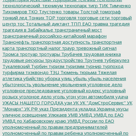
технологический_техникум
технопарк
тигр
ТИК
Тимченко
Тихомиров
ТКО
Тлустенко
товары
Толстой
томограф
тонкий лед
Тонких
ТОР
торговля
торговые сети
торговый
центр
тос
Тотальный диктант
ТПП ЕАО
травма
трагедия
трагедия в Забайкалье
трансграничный мост
трансграничный российско-китайский марафон
Транснефть
транспортная доступность
транспортная
карта
транспортный налог
траур
тревожный сигнал
Тромса
тротуар
тротуары
Трубачев
трудовая книжка
трудовые ресурсы
трудоустройство
Трутнев
туберкулез
Тукалевский
Турбин
туризм
туризмм
турнир
турпоход
турфирма
тхэквондо
ТЭЦ
Тюмень
тюрьма
Тяжелая
атлетика
убийство
уборка улиц
убыль
убыль населения
убыточность
увольнение
увольнения
уголовное дело
уголовное преследование
уголовный кодекс
уголовный
розыск
уголоное дело
уголь
угон
угон автомобиля
удача
УЖАСЫ НАШЕГО ГОРОДКА
узи
УК
УК "ДомСтроСервис"
УК
"Монарх"
УК РФ
указ Президента
укладка
Украина
укусы
уличное освещение
Улюкаев
УМВ
УМВД
УМВД по ЕАО
УМВД по Хабаровскому краю
УМВД России по ЕАО
уполномоченный по правам предпринимателей
уполномоченный по правам ребенка
уполномоченный по