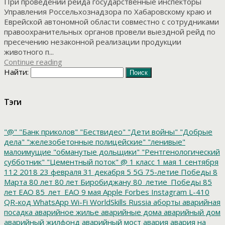
При проведении рейда государственные инспекторы
Управления Россельхознадзора по Хабаровскому краю и
Еврейской автономной области совместно с сотрудниками
правоохранительных органов провели выездной рейд по
пресечению незаконной реализации продукции
животного п...
Continue reading
Найти:
Тэги
"@"
"Банк приколов"
"Бествидео"
"Дети войны"
"Добрые
дела"
"железобетонные полицейские"
"ленивые"
малоимущие
"обманутые дольщики"
"Рентгенологический
субботник"
"Цементный поток"
@
1 класс
1 мая
1 сентября
112
2018
23 февраля
31 декабря
5
5G
75-летие Победы
8
Марта
80 лет
80 лет Биробиджану
80_летие_Победы
85
лет ЕАО
85_лет_ЕАО
9 мая
Apple
Forbes
Instagram
L-410
QR-код
WhatsApp
Wi-Fi
WorldSkills Russia
аборты
аварийная
посадка
аварийное жилье
аварийные дома
аварийный дом
аварийный жилфонд
аварийный мост
авария
авария на