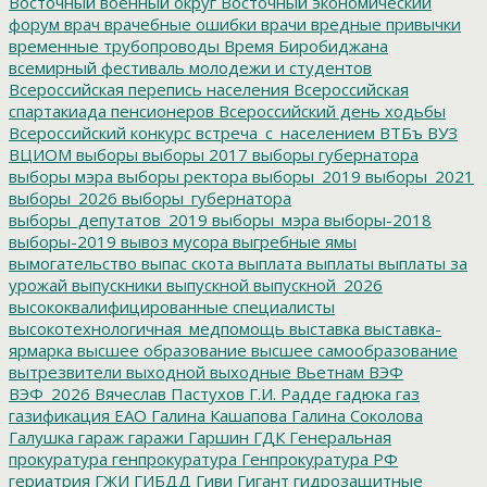
Восточный военный округ
Восточный экономический
форум
врач
врачебные ошибки
врачи
вредные привычки
временные трубопроводы
Время Биробиджана
всемирный фестиваль молодежи и студентов
Всероссийская перепись населения
Всероссийская
спартакиада пенсионеров
Всероссийский день ходьбы
Всероссийский конкурс
встреча_с_населением
ВТБъ
ВУЗ
ВЦИОМ
выборы
выборы 2017
выборы губернатора
выборы мэра
выборы ректора
выборы_2019
выборы_2021
выборы_2026
выборы_губернатора
выборы_депутатов_2019
выборы_мэра
выборы-2018
выборы-2019
вывоз мусора
выгребные ямы
вымогательство
выпас скота
выплата
выплаты
выплаты за
урожай
выпускники
выпускной
выпускной_2026
высококвалифицированные специалисты
высокотехнологичная_медпомощь
выставка
выставка-
ярмарка
высшее образование
высшее самообразование
вытрезвители
выходной
выходные
Вьетнам
ВЭФ
ВЭФ_2026
Вячеслав Пастухов
Г.И. Радде
гадюка
газ
газификация ЕАО
Галина Кашапова
Галина Соколова
Галушка
гараж
гаражи
Гаршин
ГДК
Генеральная
прокуратура
генпрокуратура
Генпрокуратура РФ
гериатрия
ГЖИ
ГИБДД
Гиви
Гигант
гидрозащитные