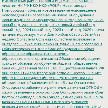
Николаевская районная больница
Николай Канделя
никотин
НК РФ
НКО
НКО «РОКР»
Новая звезда
Новгородская область
нововвведение
нововведение
нововведениея
нововведения
новое_оборудование
новые люди
новые маршруты
Новый год
новый год_2021
новый год_2022
новый год_2024
новый учебный год
новый_год_2024
новый_год_2025
новый_год_2026
нормы
питания
норовирус
Нотр-Дам
ноябрь
обзор событий за
неделю
Областная больница
областная поликлиника
облздрав
Облученский район
облучье
Облэнергоремонт
Облэнергоремонт Плюс
обман
оборудование
образ
образование
образовательные курсы
образовательные_организации
Обращение
обращения
граждан
обсерватор
обучение
общепит
общественная
баня
общественная палата ЕАО
Общественная палата РФ
общественный транспорт
общество
общество "Знание"
общество инвалидов
Общество фотоискусства ЕАО
объединение
объявления
обыск
обыски
Овчинников
Огородова
ограбление
ограничение движения
ОГЭ
ОДН
ожоги
озеленение
окно
октябрь
Октябрьский район
Олег
Костюк
олимпиада
Ольга Голодец
Ольга Данилина
Ольга
Казанская
ОМОН
ОМП
ОМС
Омск
онкодиспансер
онкологическая служба
онкология
онлайн-концерт
ОНФ