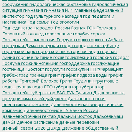
сооружения
гидрологическая обстановка
гидрологическая
ситуация
гимназия
гимназия № 1
главный федеральный
инспектор
год культурного наследия
год педагога и
наставника
Год семьи
Год экологии
Год_единства_народов_России
Гознак
ГОК
Голикова
Головатый
гололед
голосование
голубая сорока
Гольдштейн
гомеопатия
Гордума
горки
горки на Арбате
городская Дума
городская среда
городское кладбище
городской парк
городской пляж
горячая вода
горячая
линия
горячее питание
госавтоинспекция
госархив
госдолг
Госдума
госжилинспекция
господдержка
госслужащие
гостиница "Восток"
госуслуги
госхакупки
ГП "Фармация"
грабеж
град
граница
грант
график подвоза воды
график
работы
Григорий Волохов
Грипп
Грудинин
грунтовые
воды
грязная вода
ГТО
губернатор
губернатор
Гольдштейн
губернатор ЕАО
ГУК
Гулягин
Д
давление на
предпринимателей
дайджест
Дальневосточная
оперативная таможня
Дальневосточная энергетическая
компания
Дальневосточное ГУ Банка России
дальневосточный гектар
Дальний Восток
Дальсельмаш
дамба
дачное расписание
дачные перевозки
дачный_сезон_2026
ДВЖД
Движение общественный