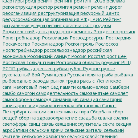
квартиры
рейд
рейинг
рейтинг
рейтинг_2026
реклама
реконструкция
ректор
религия
ремонт
ремонт дорог
реорганизация
реструктуризация
ресурсный центр
ресурсоснабжающая организация
РЖД
РИА Рейтинг
ритуальные услуги
рйтинг
рогатый скот
роддом
Родительский день
роды
рождаемость
Рождество
розыск
Ропотребнадзор
Росавиация
Росводресурсы
Росгвардия
Роскачество
Роскомнадзор
Росконтроль
Рослесхоз
Роспотребнадзор
россельхознадзор
российская
экономика
Российский Азимут
Россия
Росстат
рост цен
Ростислав Гольдштейн
Ростовская область
роуминг
РПЦ
РСПП
рубка деревьев
рубли
рубль
Рудное
ружье
рукопашный бой
Румянцева
Русская поляна
рыба
рыбалка
рыбоводные заводы
рынок труда
рысь
с. Ленинское
сага_налоговый_гнет
Сад памяти
сальмонеллез
Самбери
самбо
самогон
самодеятельность
самозанятые
самолет
самооборона
самосуд
санавиация
санация
санитария
санитарно-эпидемиологическая обстанвока
Санкт-
Петербург
санкции
сантехника
сатира
Сбербанк
сбор
вещей
сбор на здравоохранение
свадьба
свалка
свалки
светофоры
свищ
связь
священнослужитель
секта
секция
акробатики
сельские врачи
сельские жители
сельский
учитель
сельское хозяйство
сельскохозяйственная