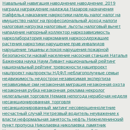
Навальный
навигация
наводнение
наводнение_2019
награда
награждение
надежда
Назаров
назначения
Найфельд
наказание
накркотики
наледь
налог
налог на
имущество
налог на профессиональный доход
налоги
налоговая нагрузка
налоговые_льготы
налоговый вычет
нападение
напорный коллектор
наркозависимость
нарколаборатория
наркомания
наркосодержащие
растения
наркотики
нарушение прав инвалидов
нарушение тишины и покоя
нарушения пожарной
безопасности
насвай
население
насосная станция
Наталья
Баженова
наука
Наум Ливант
национальный рейтинг
национальный рейтинг тревожности
наципроект
нацпроект
нацпроекты
НДФЛ
неблагополучные семьи
недвижимость
недострои
независимая экспертиза
независимые сми
незаконная миграция
незаконная охота
незаконная рубка
незаконная_реклама
некролог
нелегальная торговля
Немаев
непогода
нерабочая неделя
несанкционированная_торговля
несанкционированный_митинг
несовершеннолетние
несчастный случай
Нетрезвый водитель
неуважение к
власти
неформальная занятость
нефть
Нижнеленинский
пункт пропуска
Николаевка
николаевка_памятник