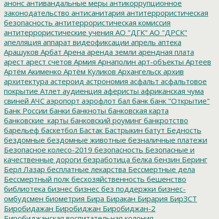
анонс
антивандальные меры
антикоррупционное
законодательство
антисанитария
антитеррористическая
безопасность
антитеррористическая комиссия
антитеррористические учения
АО "ДГК"
АО "ДРСК"
апелляция
аппарат видеофиксации
апрель
аптека
Арашуков
Арбат
Арена
аренда земли
арендная плата
арест
арест счетов
Армия
Арнаполин
арт-объекты
Артеев
Артём Акименко
Артём Куликов
Архангельск
архив
архитектура
астероид
астрономия
асфальт
асфальтовое
покрытие
Атлет
аудиенция
аферисты
африканская чума
свиней
АЧС
аэропорт
аэрофлот
бал
банк
банк "Открытие"
Банк России
банки
банкноты
банковская карта
банковские_карты
банковский роуминг
банкротство
барельеф
баскетбол
Бастак
Бастрыкин
батут
Бедность
бездомные
бездомные животные
безналичные платежи
Безопасное колесо-2019
безопасность
Безопасные и
качественные дороги
безработица
белка
бензин
Беринг
Берл Лазар
бесплатные лекарства
Бессмертные дела
Бессмертный полк
бесхозяйственность
бешенство
библиотека
бизнес
бизнес без поддержки
бизнес-
омбудсмен
биометрия
Бира
Биракан
Бирария
БирЗСТ
Биробидажан
Биробиджан
Биробиджан-2
Биробиджанская воспитательная колония