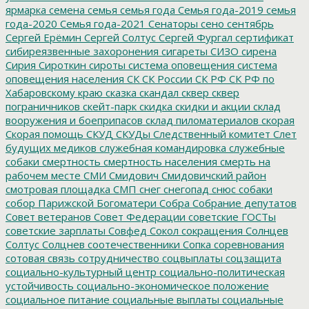
ярмарка
семена
семья
семья года
Семья года-2019
семья
года-2020
Семья года-2021
Сенаторы
сено
сентябрь
Сергей Ерёмин
Сергей Солтус
Сергей Фургал
сертификат
сибиреязвенные захоронения
сигареты
СИЗО
сирена
Сирия
Сироткин
сироты
система оповещения
система
оповещения населения
СК
СК России
СК РФ
СК РФ по
Хабаровскому краю
сказка
скандал
сквер
сквер
пограничников
скейт-парк
скидка
скидки и акции
склад
вооружения и боеприпасов
склад пиломатериалов
скорая
Скорая помощь
СКУД
СКУДы
Следственный комитет
Слет
будущих медиков
служебная командировка
служебные
собаки
смертность
смертность населения
смерть на
рабочем месте
СМИ
Смидович
Смидовичский район
смотровая площадка
СМП
снег
снегопад
снюс
собаки
собор Парижской Богоматери
Собра
Собрание депутатов
Совет ветеранов
Совет Федерации
советские ГОСТы
советские зарплаты
Совфед
Сокол
сокращения
Солнцев
Солтус
Солцнев
соотечественники
Сопка
соревнования
сотовая связь
сотрудничество
соцвыплаты
соцзащита
социально-культурный центр
социально-политическая
устойчивость
социально-экономическое положение
социальное питание
социальные выплаты
социальные