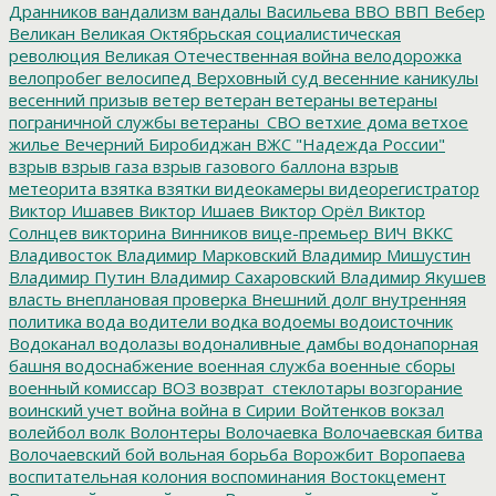
Дранников
вандализм
вандалы
Васильева
ВВО
ВВП
Вебер
Великан
Великая Октябрьская социалистическая
революция
Великая Отечественная война
велодорожка
велопробег
велосипед
Верховный суд
весенние каникулы
весенний призыв
ветер
ветеран
ветераны
ветераны
пограничной службы
ветераны_СВО
ветхие дома
ветхое
жилье
Вечерний Биробиджан
ВЖС "Надежда России"
взрыв
взрыв газа
взрыв газового баллона
взрыв
метеорита
взятка
взятки
видеокамеры
видеорегистратор
Виктор Ишавев
Виктор Ишаев
Виктор Орёл
Виктор
Солнцев
викторина
Винников
вице-премьер
ВИЧ
ВККС
Владивосток
Владимир Марковский
Владимир Мишустин
Владимир Путин
Владимир Сахаровский
Владимир Якушев
власть
внеплановая проверка
Внешний долг
внутренняя
политика
вода
водители
водка
водоемы
водоисточник
Водоканал
водолазы
водоналивные дамбы
водонапорная
башня
водоснабжение
военная служба
военные сборы
военный комиссар
ВОЗ
возврат_стеклотары
возгорание
воинский учет
война
война в Сирии
Войтенков
вокзал
волейбол
волк
Волонтеры
Волочаевка
Волочаевская битва
Волочаевский бой
вольная борьба
Ворожбит
Воропаева
воспитательная колония
воспоминания
Востокцемент