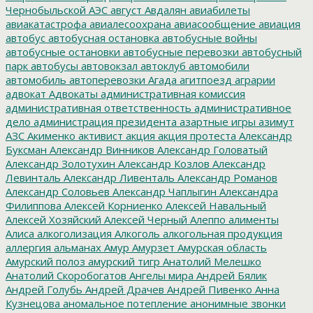
Чернобыльской АЭС
август
Авдалян
авиабилеты
авиакатастрофа
авиалесоохрана
авиасообщение
авиация
автобус
автобусная остановка
автобусные войны
автобусные остановки
автобусные перевозки
автобусный
парк
автобусы
автовокзал
автоклуб
автомобили
автомобиль
автоперевозки
Агада
агитпоезд
аграрии
адвокат
Адвокаты
административная комиссия
административная ответственность
административное
дело
администрация президента
азартные игры
азимут
АЗС
Акименко
активист
акция
акция протеста
Александр
Буксман
Александр Винников
Александр Головатый
Александр Золотухин
Александр Козлов
Александр
Левинталь
Александр Ливенталь
Александр Романов
Александр Соловьев
Александр Чаплыгин
Александра
Филиппова
Алексей Корниенко
Алексей Навальный
Алексей Хозяйский
Алексей Черный
Алеппо
алименты
Алиса
алкоголизация
Алкоголь
алкогольная продукция
аллергия
альманах
Амур
Амурзет
Амурская область
Амурский полоз
амурский тигр
Анатолий Мелешко
Анатолий Скоробогатов
Ангелы мира
Андрей Бялик
Андрей Голубь
Андрей Драчев
Андрей Пивенко
Анна
Кузнецова
аномальное потепление
анонимные звонки