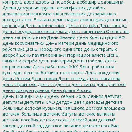
контроль
двор
Дворы
ДГК
дебош
дебошир
дедовщина
Деева
дежурные группы
дезинфекция
декабрь
декларационная компания
декларация
декларация о
доходах
дело Ельчина
демография
демогрфия
денежные
переводы
День влюбленных
День географа
День города
День Государственного флага
День защитника Отечества
день защиты детей
День Знаний
День Конституции РФ
День космонавтики
День матери
День медицинского
работника
День народного единства
день открытых
дверей
День памяти воина-интернационалиста
День
памяти и скорби
День пионерии
День Победы
День
пограничника
День работника ЖКХ
День работника
культуры
день работника транспорта
День рождения
День России
День семьи
День соседа
День спасателя
день строителя
День студента
день тигра
день учителя
день физкультурника
День флага России
День_Победы_2026
День_семьи_2026
деньги
депутат
депутаты
депутаты ЕАО
детдом
дети
детсады
детская
больница
детская музыкальная школа
детская площадка
детская_больница
детские батуты
детские выплаты
детские пособия
детские сады
детский дом
детский
лагерь
детский сад
детское питание
детское пособие
Джабаров
Джанхотов
дзюдо
диабет
дикие животные