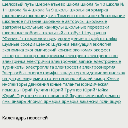
шелковый путь
Шереметьево
школа
школа № 10
школа №
11
школа № 4
школа № 9
школы
школьная ярмарка
школьники
школьница из Томсино
школьное образование
школьное питание
школьные автобусы
школьные
завтраки
школьные каникулы
школьные перевозки
школьные поборы
школьный автобус
Шоу группа
"Феникс"
штормовое предупреждение
штраф
штрафы
шумные соседи
щенок
Щукинка
эвакуация
экология
экономика
экономический кризис
экономия
экофест
эксперты
экспорт
экстремизм
электрика
электричество
электричка
электрички
электронная запись
электронные
турникеты
электроплита
электросети
электроэнергия
Энергосбыт
энерготарифы
энкаунтер
эпидемиологическая
ситуация
эпидемия
это_интересно
юбилей
юмор
Юные
инспекторы движения
юные таланты
юридическая
помощь
Юрий Гулягин
Юрий Трутнев
Юрий Чайка
Юрий_Трутнев
явка с повинной
Якунин
ямочный ремонт
ямы
январь
Япония
ярмарка
ярмарка вакансий
ясли
ящур
Календарь новостей