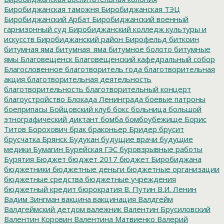
Биробиджанская таможня
Биробиджанская ТЭЦ
Биробиджанский Арбат
Биробиджанский военный
гарнизонный суд
Биробиджанский колледж культуры и
искусств
Биробиджанский район
Бирофельд
биткоин
битумная яма
битумная_яма
битумное болото
битумные
ямы
Благовещенск
Благовещенский кафедральный собор
Благословенное
благотворитель года
благотворительная
акция
благотворительная деятельность
благотворительность
благотворительный концерт
благоустройство
Блокада Ленинграда
боевые патроны
боеприпасы
Бойцовский клуб
бокс
больница
большой
этнографический диктант
бомба
бомбоубежище
Борис
Титов
Борохович
брак
браконьер
Бридер
брусит
брусчатка
Брянск
Будукан
будущие врачи
будущие
медики
Бумагин
Бурейская ГЭС
буровзрывные работы
Бурятия
Бюджет
бюджет 2017
бюджет Биробиджана
бюджетники
бюджетные деньги
бюджетные организации
бюджетные средства
бюджетные учреждения
бюджетный кредит
бюрократия
В. Путин
В.И. Ленин
Вадим Зингман
вакцина
вакцинация
Валдгейм
Валдгеймский детдом
валежник
Валентин Брусиловский
Валентин Коровин
Валентина Матвиенко
Валерий