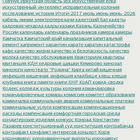
Пинчук
Иркутская область
иск
искусственная елка
искусственный_интеллект
исправительная колония
исследование
история
Итоги-2017
июль
июнь
июнь_2026
кабель линии электропередачи
кадетский бал
кадеты
кадровая чехарда
кадры
казаки
Казань
Казначейство
России
календарь
календарь праздников
камера
камеры
Камчатка
Камчатский край
канализация
капитальный
ремонт
капремонт
карантин
карате
каратин
катастрофа
кафе
качество жизни
качество и безопасность
качество
молока
качество обслуживания
Кванториум
квартиры
квитанция
КДН
кедровые шишки
Кемерово
кинозал
кинологи
кинотеатр "Родина"
Кирга
китай
кишечная
инфекция
кишечная_инфекция
кладбище
клещ
клещи
клубника
книга памяти
книги
КНР
КоАП
ковид-сводка
Кодекс
колледж культуры
колония
командировка
командировочные
комары
комиссия
комитет образования
коммуналка
коммунальная авария
коммунальные платежи
коммунальные услуги
компенсации
компенсационные
расходы
компенсация
комфортная городская среда
кондитерские изделия
конкурс
Конрад
Константин
Лазарев
конституционный суд
конституция
контрабанда
контрафакт
конфликт интересов
концерт
Корж
коронавирус
коронавирусные выплаты
коронаврус