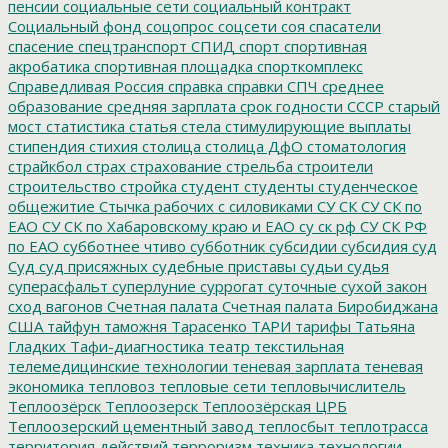
пенсии
социальные сети
социальный контракт
Социальный фонд
соцопрос
соцсети
соя
спасатели
спасение
спецтранспорт
СПИД
спорт
спортивная
акробатика
спортивная площадка
спорткомплекс
Справедливая Россия
справка
справки
СПЧ
среднее
образование
средняя зарплата
срок годности
СССР
старый
мост
статистика
статья
стела
стимулирующие выплаты
стипендия
стихия
столица
столица ДфО
стоматология
страйкбол
страх
страхование
стрельба
строители
строительство
стройка
студент
студенты
студенческое
общежитие
Стычка рабочих с силовиками
СУ СК
СУ СК по
ЕАО
СУ СК по Хабаровскому краю и ЕАО
су ск рф
СУ СК РФ
по ЕАО
субботнее чтиво
субботник
субсидии
субсидия
суд
Суд
суд присяжных
судебные приставы
судьи
судья
суперасфальт
суперлуние
суррогат
суточные
сухой закон
сход вагонов
Счетная палата
Счетная палата Биробиджана
США
тайфун
таможня
Тарасенко
ТАРИ
тарифы
Татьяна
Гладких
Тафи-диагностика
театр
текстильная
телемедицинские технологии
теневая зарплата
теневая
экономика
тепловоз
тепловые сети
тепловычислитель
Теплоозёрск
Теплоозерск
Теплоозёрская ЦРБ
Теплоозерский цементный завод
теплосбыт
теплотрасса
территория действий
терроризм
техника
технологии