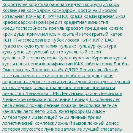
Коростелев
короткая рабочая неделя
коррупция
корь
Косвинцев
космодром
космодром_Восточный
космос
котельная
Кочмар
КПРФ
КПСС
кража
кражи
красная икра
Краснодарский край
кредит
кредитная амнистия
кредитоспособность
Кремль
креозот
Крещение
кризис
Крик души
Криминал
Крым
крытый каток
крытый_каток
КСН
КТ-исследование
Кубок лосося
КУГИ
КУГИ ЕАО
Кудесник
кудо
кулинария
Кульдкр
Кульдур
культура
культурно досуговый центр
купальный сезон
купальный_сезон
купюры
Кураж
курение
Куренков
курсы
курсы повышения квалификации
КФХ
лаборатория
Лаг ба-
Омер
лагерь
Лагошина
лайк
ЛДПР
Левинталь
Легкая
атлетика
легкоатлетическая пробежка
лед
ледовая
переправа
ледовые скульптуры
ледовый городок
ледовый
каток
ледоход
лекарства
лекарственные препараты
лекарство
Ленинская ЦРБ
Ленинский район
Ленинское
Ленинское сельское поселение
Леонид Школьник
лес
леса
лесной пожар
лесные пожары
лесопилка
летние
каникулы
лето
лето_2026
лжетерроризм
лимон
литература
Лицей
лицей № 23
личный прием
логистический комплеск
ложный вызов
ложный донос
лотерея
лоукостер
лунное затмение
лучший спасатель