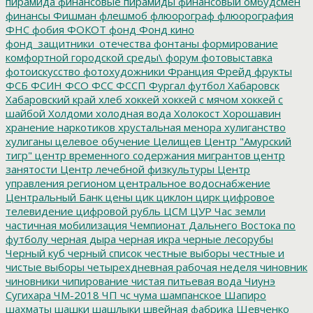
пирамида
финансовые пирамиды
финансовый омбудсмен
финансы
Фишман
флешмоб
флюорограф
флюорография
ФНС
фобия
ФОКОТ
фонд
Фонд кино
фонд_защитники_отечества
фонтаны
формирование
комфортной городской среды\
форум
фотовыставка
фотоискусство
фотохудожники
Франция
Фрейд
фрукты
ФСБ
ФСИН
ФСО
ФСС
ФССП
Фургал
футбол
Хабаровск
Хабаровский край
хлеб
хоккей
хоккей с мячом
хоккей с
шайбой
Холдоми
холодная вода
Холокост
Хорошавин
хранение наркотиков
хрустальная менора
хулиганство
хулиганы
целевое обучение
Целищев
Центр "Амурский
тигр"
центр временного содержания мигрантов
центр
занятости
Центр лечебной физкультуры
Центр
управления регионом
центральное водоснабжение
Центральный Банк
цены
цик
циклон
цирк
цифровое
телевидение
цифровой рубль
ЦСМ
ЦУР
Час земли
частичная мобилизация
Чемпионат Дальнего Востока по
футболу
черная дыра
черная икра
черные лесорубы
Черный куб
черный список
честные выборы
честные и
чистые выборы
четырехдневная рабочая неделя
чиновник
чиновники
чипирование
чистая питьевая вода
Чиунэ
Сугихара
ЧМ-2018
ЧП
чс
чума
шампанское
Шапиро
шахматы
шашки
шашлыки
швейная фабрика
Шевченко