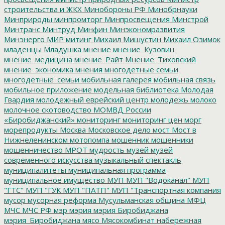
строительства и ЖКХ
Минобороны РФ
Минобрнауки
Минприроды
минпромторг
Минпросвещения
Минстрой
Минтранс
Минтруд
Минфин
Минэкономразвития
Минэнерго
МИР
митинг
Михаил Мишустин
Михаил Озимок
младенцы
Младушка
мнение
мнение_Кузовин
мнение_медицина
мнение_Райт
Мнение_Тиховский
мнение_экономика
мнения
многодетные семьи
многодетные_семьи
мобильная галерея
мобильная связь
мобильное приложение
модельная библиотека
Молодая
Гвардия
молодежный еврейский центр
молодежь
молоко
молочное скотоводство
МОМВД России
«Биробиджанский»
мониторинг
мониторинг цен
морг
морепродукты
Москва
Московское дело
мост
Мост в
Нижнеленинском
мотопомпа
мошенник
мошенники
мошенничество
МРОТ
мудрость
музей
музей
современного искусства
музыкальный спектакль
муниципалитеты
муниципальная программа
муниципальное имущество
МУП
МУП "Водоканал"
МУП
"ГТС"
МУП "ГУК
МУП "ПАТП"
МУП "Транспортная компания
мусор
мусорная реформа
Мусульманская община
МФЦ
МЧС
МЧС РФ
мэр
мэрия
мэрия Биробиджана
мэрия_Биробиджана
мясо
Мясокомбинат
набережная