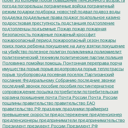
погода
погорельцы
пограничные войска
пограничный
режим
подарки
подборка_новостей
подвал
подвоз воды
подделка
поддельные права
поджог
подпольное казино
подростковая преступность
подстанция
подтопление
подтопленцы
подъемные
Пожар
пожар
пожарная
безопасность
пожарные
пожарный кроссфит
пожароопасный период
пожароопасный сезон
пожары
поиск
поиск ребенка
покушение на дачу взятки
покушение
на убийство
полезное
полигон
поликлиника
полиомиелит
политехнический техникум
политические партии
полиция
Половинко
помойки
помощь
Понтонная переправа
порча
имущества
порыв
порыв водопровода
порыв теплотрассы
порыв трубопровода
посевная
поселок Партизанский
послание Федеральному Собранию
последние звонки
последний звонок
пособие
пособия
постинтернатное
сопровождение
посылка
потребители
потребительская
корзина
похищение
почта
Почта России
Почта_России
пошлины
правительство
правительство ЕАО
правительство РФ
праздник
праздники
праймериз
превышение скорости
предостережение
предпенсионер
предпенсионеры
предприниматели
предпринимательство
Президент
президент России
Президент РФ