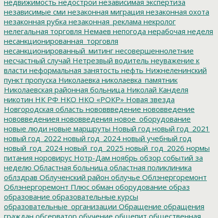
недвижимость
недострои
независимая экспертиза
независимые сми
незаконная миграция
незаконная охота
незаконная рубка
незаконная_реклама
некролог
нелегальная торговля
Немаев
непогода
нерабочая неделя
несанкционированная_торговля
несанкционированный_митинг
несовершеннолетние
несчастный случай
Нетрезвый водитель
неуважение к
власти
неформальная занятость
нефть
Нижнеленинский
пункт пропуска
Николаевка
николаевка_памятник
Николаевская районная больница
Николай Канделя
никотин
НК РФ
НКО
НКО «РОКР»
Новая звезда
Новгородская область
нововвведение
нововведение
нововведениея
нововведения
новое_оборудование
новые люди
новые маршруты
Новый год
новый год_2021
новый год_2022
новый год_2024
новый учебный год
новый_год_2024
новый_год_2025
новый_год_2026
нормы
питания
норовирус
Нотр-Дам
ноябрь
обзор событий за
неделю
Областная больница
областная поликлиника
облздрав
Облученский район
облучье
Облэнергоремонт
Облэнергоремонт Плюс
обман
оборудование
образ
образование
образовательные курсы
образовательные_организации
Обращение
обращения
граждан
обсерватор
обучение
общепит
общественная