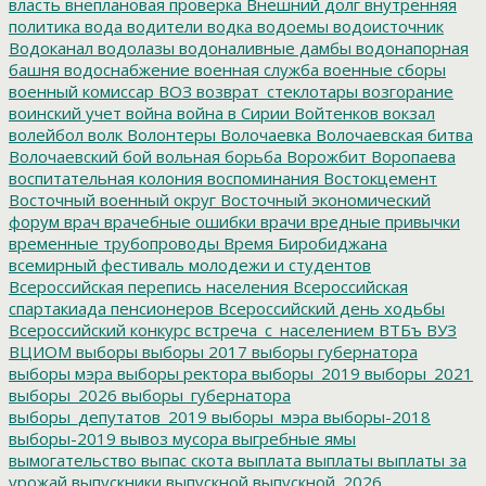
власть
внеплановая проверка
Внешний долг
внутренняя
политика
вода
водители
водка
водоемы
водоисточник
Водоканал
водолазы
водоналивные дамбы
водонапорная
башня
водоснабжение
военная служба
военные сборы
военный комиссар
ВОЗ
возврат_стеклотары
возгорание
воинский учет
война
война в Сирии
Войтенков
вокзал
волейбол
волк
Волонтеры
Волочаевка
Волочаевская битва
Волочаевский бой
вольная борьба
Ворожбит
Воропаева
воспитательная колония
воспоминания
Востокцемент
Восточный военный округ
Восточный экономический
форум
врач
врачебные ошибки
врачи
вредные привычки
временные трубопроводы
Время Биробиджана
всемирный фестиваль молодежи и студентов
Всероссийская перепись населения
Всероссийская
спартакиада пенсионеров
Всероссийский день ходьбы
Всероссийский конкурс
встреча_с_населением
ВТБъ
ВУЗ
ВЦИОМ
выборы
выборы 2017
выборы губернатора
выборы мэра
выборы ректора
выборы_2019
выборы_2021
выборы_2026
выборы_губернатора
выборы_депутатов_2019
выборы_мэра
выборы-2018
выборы-2019
вывоз мусора
выгребные ямы
вымогательство
выпас скота
выплата
выплаты
выплаты за
урожай
выпускники
выпускной
выпускной_2026