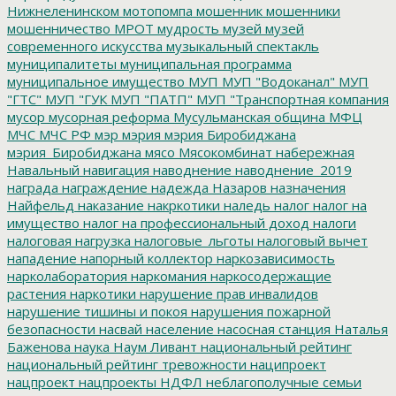
Нижнеленинском
мотопомпа
мошенник
мошенники
мошенничество
МРОТ
мудрость
музей
музей
современного искусства
музыкальный спектакль
муниципалитеты
муниципальная программа
муниципальное имущество
МУП
МУП "Водоканал"
МУП
"ГТС"
МУП "ГУК
МУП "ПАТП"
МУП "Транспортная компания
мусор
мусорная реформа
Мусульманская община
МФЦ
МЧС
МЧС РФ
мэр
мэрия
мэрия Биробиджана
мэрия_Биробиджана
мясо
Мясокомбинат
набережная
Навальный
навигация
наводнение
наводнение_2019
награда
награждение
надежда
Назаров
назначения
Найфельд
наказание
накркотики
наледь
налог
налог на
имущество
налог на профессиональный доход
налоги
налоговая нагрузка
налоговые_льготы
налоговый вычет
нападение
напорный коллектор
наркозависимость
нарколаборатория
наркомания
наркосодержащие
растения
наркотики
нарушение прав инвалидов
нарушение тишины и покоя
нарушения пожарной
безопасности
насвай
население
насосная станция
Наталья
Баженова
наука
Наум Ливант
национальный рейтинг
национальный рейтинг тревожности
наципроект
нацпроект
нацпроекты
НДФЛ
неблагополучные семьи