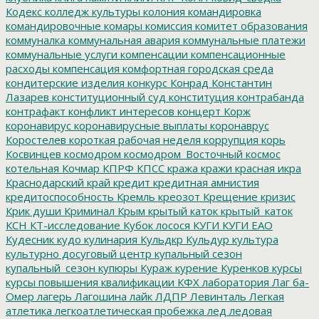
Кодекс
колледж культуры
колония
командировка
командировочные
комары
комиссия
комитет образования
коммуналка
коммунальная авария
коммунальные платежи
коммунальные услуги
компенсации
компенсационные
расходы
компенсация
комфортная городская среда
кондитерские изделия
конкурс
Конрад
Константин
Лазарев
конституционный суд
конституция
контрабанда
контрафакт
конфликт интересов
концерт
Корж
коронавирус
коронавирусные выплаты
коронаврус
Коростелев
короткая рабочая неделя
коррупция
корь
Косвинцев
космодром
космодром_Восточный
космос
котельная
Кочмар
КПРФ
КПСС
кража
кражи
красная икра
Краснодарский край
кредит
кредитная амнистия
кредитоспособность
Кремль
креозот
Крещение
кризис
Крик души
Криминал
Крым
крытый каток
крытый_каток
КСН
КТ-исследование
Кубок лосося
КУГИ
КУГИ ЕАО
Кудесник
кудо
кулинария
Кульдкр
Кульдур
культура
культурно досуговый центр
купальный сезон
купальный_сезон
купюры
Кураж
курение
Куренков
курсы
курсы повышения квалификации
КФХ
лаборатория
Лаг ба-
Омер
лагерь
Лагошина
лайк
ЛДПР
Левинталь
Легкая
атлетика
легкоатлетическая пробежка
лед
ледовая