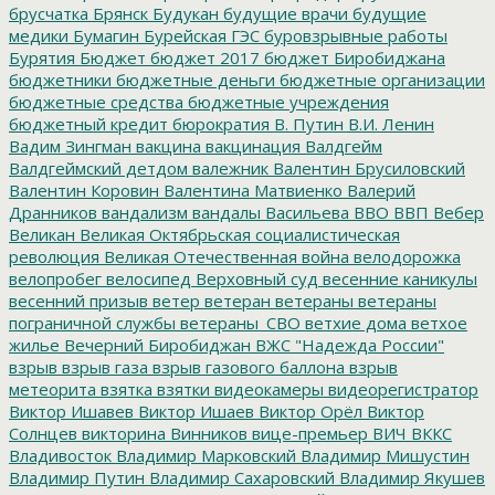
брусчатка
Брянск
Будукан
будущие врачи
будущие
медики
Бумагин
Бурейская ГЭС
буровзрывные работы
Бурятия
Бюджет
бюджет 2017
бюджет Биробиджана
бюджетники
бюджетные деньги
бюджетные организации
бюджетные средства
бюджетные учреждения
бюджетный кредит
бюрократия
В. Путин
В.И. Ленин
Вадим Зингман
вакцина
вакцинация
Валдгейм
Валдгеймский детдом
валежник
Валентин Брусиловский
Валентин Коровин
Валентина Матвиенко
Валерий
Дранников
вандализм
вандалы
Васильева
ВВО
ВВП
Вебер
Великан
Великая Октябрьская социалистическая
революция
Великая Отечественная война
велодорожка
велопробег
велосипед
Верховный суд
весенние каникулы
весенний призыв
ветер
ветеран
ветераны
ветераны
пограничной службы
ветераны_СВО
ветхие дома
ветхое
жилье
Вечерний Биробиджан
ВЖС "Надежда России"
взрыв
взрыв газа
взрыв газового баллона
взрыв
метеорита
взятка
взятки
видеокамеры
видеорегистратор
Виктор Ишавев
Виктор Ишаев
Виктор Орёл
Виктор
Солнцев
викторина
Винников
вице-премьер
ВИЧ
ВККС
Владивосток
Владимир Марковский
Владимир Мишустин
Владимир Путин
Владимир Сахаровский
Владимир Якушев