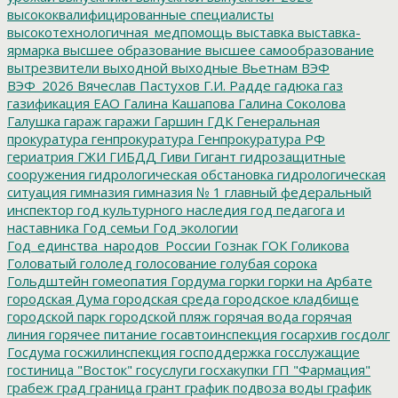
высококвалифицированные специалисты
высокотехнологичная_медпомощь
выставка
выставка-
ярмарка
высшее образование
высшее самообразование
вытрезвители
выходной
выходные
Вьетнам
ВЭФ
ВЭФ_2026
Вячеслав Пастухов
Г.И. Радде
гадюка
газ
газификация ЕАО
Галина Кашапова
Галина Соколова
Галушка
гараж
гаражи
Гаршин
ГДК
Генеральная
прокуратура
генпрокуратура
Генпрокуратура РФ
гериатрия
ГЖИ
ГИБДД
Гиви
Гигант
гидрозащитные
сооружения
гидрологическая обстановка
гидрологическая
ситуация
гимназия
гимназия № 1
главный федеральный
инспектор
год культурного наследия
год педагога и
наставника
Год семьи
Год экологии
Год_единства_народов_России
Гознак
ГОК
Голикова
Головатый
гололед
голосование
голубая сорока
Гольдштейн
гомеопатия
Гордума
горки
горки на Арбате
городская Дума
городская среда
городское кладбище
городской парк
городской пляж
горячая вода
горячая
линия
горячее питание
госавтоинспекция
госархив
госдолг
Госдума
госжилинспекция
господдержка
госслужащие
гостиница "Восток"
госуслуги
госхакупки
ГП "Фармация"
грабеж
град
граница
грант
график подвоза воды
график