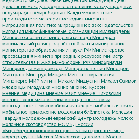
делегация
международные отношения
международный
полумарафон «Биробиджан-Валдгейм»
местные
производители
метеорит
методика
мигранты
миграционная политика
миграционное законодательство
миграция
микрофинансовые_организации
миллиардеры
Минвостокразвития
минеральная вода
Минздрав
минимальный размер заработной платы
минирование
министерство образования и науки РФ
Министерство
просвещения
министр природных ресурсов
Министр
строительства и ЖКХ
Минобороны РФ
Минобрнауки
Минприроды
минпромторг
Минпросвещения
Минстрой
Минтранс
Минтруд
Минфин
Минэкономразвития
Минэнерго
МИР
митинг
Михаил Мишустин
Михаил Озимок
младенцы
Младушка
мнение
мнение_Кузовин
мнение_медицина
мнение_Райт
Мнение_Тиховский
мнение_экономика
мнения
многодетные семьи
многодетные_семьи
мобильная галерея
мобильная связь
мобильное приложение
модельная библиотека
Молодая
Гвардия
молодежный еврейский центр
молодежь
молоко
молочное скотоводство
МОМВД России
«Биробиджанский»
мониторинг
мониторинг цен
морг
морепродукты
Москва
Московское дело
мост
Мост в