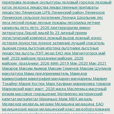
переправа
ледовые скульптуры
ледовый городок
ледовый
каток
ледоход
лекарства
лекарственные препараты
лекарство
Ленинская ЦРБ
Ленинский район
Ленинское
Ленинское сельское поселение
Леонид Школьник
лес
леса
лесной пожар
лесные пожары
лесопилка
летние
каникулы
лето
лето_2026
лжетерроризм
лимон
литература
Лицей
лицей № 23
личный прием
логистический комплеск
ложный вызов
ложный донос
лотерея
лоукостер
лунное затмение
лучший спасатель
лыжная гонка
льготная ипотека
льготники
льготные
лекарства
льготы
ЛЭП
люди ЕАО
люк
Магнитогорск
май
май_2026
майские праздники
майские_2026
майские_праздники_2026
МАК-2019
Мак-2020
Мак-2021
Макаров
Максим Акимов
Максим Семенов
Максим Шупиков
макулатура
Мама-предприниматель
Мамедов
маммография
мамография
мандарин
мандарины
Марвин
Токайер
Мария Костюк
Марк Кауфман
маркировка товаров
Марковский
март
март_2026
маска
Масленица
масочный
режим
массовое сокращение
Матвиенко
материнский
капитал
маткапитал
Махинько
Маяк
МВД
медаль
Медведев
медведь
медики
Медицина
медицина_ЕАО
медицинские маски
медицинский класс
медоборудование
медосмотр
медработники
медсестры
международная