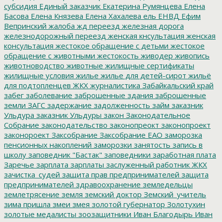
субсидия
Единый заказчик
Екатерина Румянцева
Елена
Басова
Елена Князева
Елена Хахалева
ель
ЕНВД
Ефим
Вепринский
жалоба
жд переезд
железная дорога
железнодорожный переезд
женская кнсультация
женская
консультация
жестокое обращение с детьми
жестокое
обращение с животными
жестокость
живодер
живопись
животноводство
животные
жилищные сертификаты
жилищные условия
жилье
жилье для детей-сирот
жильё
для подтопленцев
ЖКХ
журналистика
Забайкальский край
забег
заболевание
заброшенные здания
заброшенные
земли
ЗАГС
задержание
задолженность
займ
заказник
Ульдура
заказник Ульдуры
закон
Законодательное
Собрание
законодательство
законопреокт
законопроект
законороект
Заксобрание
Заксобрание ЕАО
заморозка
пенсионных накоплений
заморозки
занятость
запись в
школу
заповедник "Бастак"
заповедники
заработная плата
Заречье
зарплата
зарплаты
заслуженный работник ЖКХ
зачистка_судей
защита прав предпринимателей
защита
предпринимателей
здравоохранение
земледельцы
землетрясение
земля
земский доктор
Земский_учитель
зима пришла
змеи
змея
золотой губернатор
Золотухин
золотые медалисты
зоозащитники
Иван Благодырь
Иван