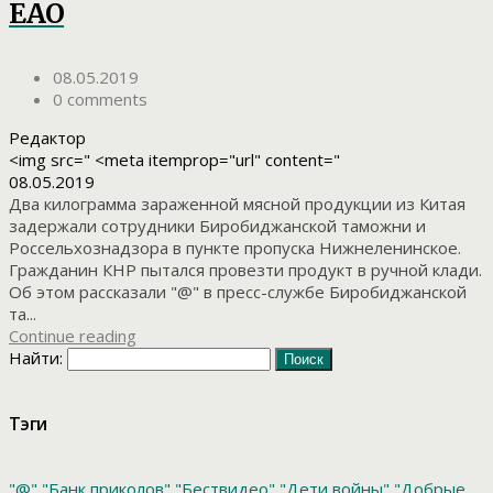
ЕАО
08.05.2019
0 comments
Редактор
<img src=" <meta itemprop="url" content="
08.05.2019
Два килограмма зараженной мясной продукции из Китая
задержали сотрудники Биробиджанской таможни и
Россельхознадзора в пункте пропуска Нижнеленинское.
Гражданин КНР пытался провезти продукт в ручной клади.
Об этом рассказали "@" в пресс-службе Биробиджанской
та...
Continue reading
Найти:
Тэги
"@"
"Банк приколов"
"Бествидео"
"Дети войны"
"Добрые