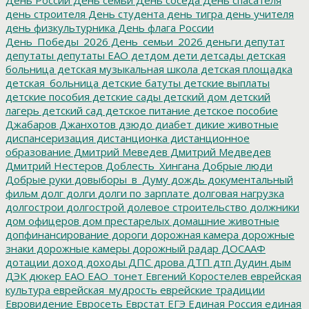
день строителя
День студента
день тигра
день учителя
день физкультурника
День флага России
День_Победы_2026
День_семьи_2026
деньги
депутат
депутаты
депутаты ЕАО
детдом
дети
детсады
детская
больница
детская музыкальная школа
детская площадка
детская_больница
детские батуты
детские выплаты
детские пособия
детские сады
детский дом
детский
лагерь
детский сад
детское питание
детское пособие
Джабаров
Джанхотов
дзюдо
диабет
дикие животные
диспансеризация
дистанционка
дистанционное
образование
Дмитрий Меведев
Дмитрий Медведев
Дмитрий Нестеров
Доблесть_Хингана
Добрые люди
Добрые руки
довыборы_в_Думу
дождь
документальный
фильм
долг
долги
долги по зарплате
долговая нагрузка
долгострои
долгострой
долевое строительство
должники
дом офицеров
дом престарелых
домашние животные
допфинансирование
дороги
дорожная камера
дорожные
знаки
дорожные камеры
дорожный радар
ДОСААФ
дотации
доход
доходы
ДПС
дрова
ДТП
дтп
Дудин
дым
ДЭК
дюкер
ЕАО
ЕАО_тонет
Евгений Коростелев
еврейская
культура
еврейская_мудрость
еврейские традиции
Евровидение
Евросеть
Еврстат
ЕГЭ
Единая Россия
единая