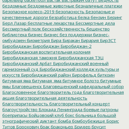
бездомные
бездомные животные
безналичные платежи
Безопасное колесо-2019
безопасность
Безопасные и
качественные дороги
безработица
белка
бензин
Беринг
Берл Лазар
бесплатные лекарства
Бессмертные дела
Бессмертный полк
бесхозяйственность
бешенство
библиотека
бизнес
бизнес без поддержки
бизнес-
омбудсмен
биометрия
Бира
Биракан
Бирария
БирЗСТ
Биробидажан
Биробиджан
Биробиджан-2
Биробиджанская воспитательная колония
Биробиджанская таможня
Биробиджанская ТЭЦ
Биробиджанский Арбат
Биробиджанский военный
гарнизонный суд
Биробиджанский колледж культуры и
искусств
Биробиджанский район
Бирофельд
биткоин
битумная яма
битумная_яма
битумное болото
битумные
ямы
Благовещенск
Благовещенский кафедральный собор
Благословенное
благотворитель года
благотворительная
акция
благотворительная деятельность
благотворительность
благотворительный концерт
благоустройство
Блокада Ленинграда
боевые патроны
боеприпасы
Бойцовский клуб
бокс
больница
большой
этнографический диктант
бомба
бомбоубежище
Борис
Титов
Борохович
брак
браконьер
Бридер
брусит