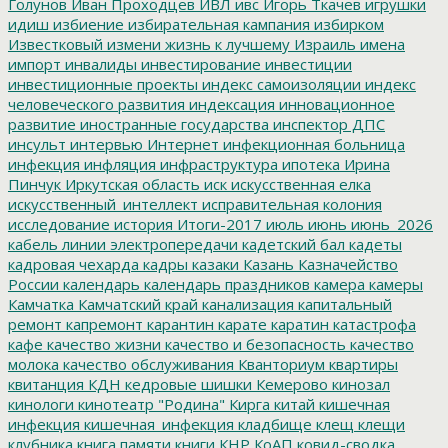
Голунов
Иван Проходцев
ИВЛ
ивс
Игорь Ткачев
игрушки
идиш
избиение
избирательная кампания
избирком
Известковый
измени жизнь к лучшему
Израиль
имена
импорт
инвалиды
инвестирование
инвестиции
инвестиционные проекты
индекс самоизоляции
индекс
человеческого развития
индексация
инновационное
развитие
иностранные государства
инспектор ДПС
инсульт
интервью
Интернет
инфекционная больница
инфекция
инфляция
инфраструктура
ипотека
Ирина
Пинчук
Иркутская область
иск
искусственная елка
искусственный_интеллект
исправительная колония
исследование
история
Итоги-2017
июль
июнь
июнь_2026
кабель линии электропередачи
кадетский бал
кадеты
кадровая чехарда
кадры
казаки
Казань
Казначейство
России
календарь
календарь праздников
камера
камеры
Камчатка
Камчатский край
канализация
капитальный
ремонт
капремонт
карантин
карате
каратин
катастрофа
кафе
качество жизни
качество и безопасность
качество
молока
качество обслуживания
Кванториум
квартиры
квитанция
КДН
кедровые шишки
Кемерово
кинозал
кинологи
кинотеатр "Родина"
Кирга
китай
кишечная
инфекция
кишечная_инфекция
кладбище
клещ
клещи
клубника
книга памяти
книги
КНР
КоАП
ковид-сводка