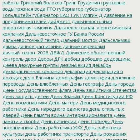
работы
Григорий Волохов
Грипп
Грудинин
грунтовые
воды
грязная вода
ГТО
губернатор
губернатор
Гольдштейн
губернатор ЕАО
ГУК
Гулягин
Д
давление на
предпринимателей
дайджест
Дальневосточная
оперативная таможня
Дальневосточная энергетическая
компания
Дальневосточное ГУ Банка России
дальневосточный гектар
Дальний Восток
Дальсельмаш
дамба
дачное расписание
дачные перевозки
дачный_сезон_2026
ДВЖД
Движение общественный
контроль
двор
Дворы
ДГК
дебош
дебошир
дедовщина
Деева
дежурные группы
дезинфекция
декабрь
декларационная компания
декларация
декларация о
доходах
дело Ельчина
демография
демогрфия
денежные
переводы
День влюбленных
День географа
День города
День Государственного флага
День защитника Отечества
день защиты детей
День Знаний
День Конституции РФ
День космонавтики
День матери
День медицинского
работника
День народного единства
день открытых
дверей
День памяти воина-интернационалиста
День
памяти и скорби
День пионерии
День Победы
День
пограничника
День работника ЖКХ
День работника
культуры
день работника транспорта
День рождения
День России
День семьи
День соседа
День спасателя