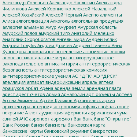
Александр Соловьев
Александр Чаплыгин
Александра
Филиппова
Алексей Корниенко
Алексей Навальный
Алексей Хозяйский
Алексей Черный
Алеппо
алименты
Алиса
алкоголизация
Алкоголь
алкогольная продукция
аллергия
альманах
Амур
Амурзет
Амурская область
Амурский полоз
амурский тигр
Анатолий Мелешко
Анатолий Скоробогатов
Ангелы мира
Андрей Бялик
Андрей Голубь
Андрей Драчев
Андрей Пивенко
Анна
Кузнецова
аномальное потепление
анонимные звонки
анонс
антивандальные меры
антикоррупционное
законодательство
антисанитария
антитеррористическая
безопасность
антитеррористическая комиссия
антитеррористические учения
АО "ДГК"
АО "ДРСК"
апелляция
аппарат видеофиксации
апрель
аптека
Арашуков
Арбат
Арена
аренда земли
арендная плата
арест
арест счетов
Армия
Арнаполин
арт-объекты
Артеев
Артём Акименко
Артём Куликов
Архангельск
архив
архитектура
астероид
астрономия
асфальт
асфальтовое
покрытие
Атлет
аудиенция
аферисты
африканская чума
свиней
АЧС
аэропорт
аэрофлот
бал
банк
банк "Открытие"
Банк России
банки
банкноты
банковская карта
банковские_карты
банковский роуминг
банкротство
барельеф
баскетбол
Бастак
Бастрыкин
батут
Бедность