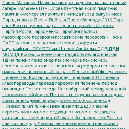
Павел Малышев
Павлова
паводок
падение
пал
палаточный
лагерь
Палькина
Памфилова
памятная акция
памятник
памятник-мемориал
память
панихида
парад выпускников
Парад колясок
Парад Победы
Парасибириада-2019
Парк
парк Весна
парковка
парта_героев
партийный проект
Партия Роста
Пархоменко
Парыгина
паспорт
пассажирские перевозки
пассажирские перевозки\
Пасха
ПАТП
патриотизм
патриотическое граффити
пауэрлифтинг
ПГУ
ПГУ им. Шолом-Алейхема
ПДД
ПДН
МОМВД России «Ленинский»
педагоги
педагогическая
тайна
пенсии
пенсионер
пенсионерка
пенсионеры
пенсионная грамотность
пенсионная реформа
пенсионные
накопления
пенсионный возраст
Пенсионный фонд
пенсия
Первенство России по футболу
Первомай 2017
первый
класс
переводы
переезд
перерасчет
перечень
период
навигации
Песах
петарда
Петербургский международный
экономический форум
Петровка
петрушкова
пешеходная
зона
пешеходные переходы
пешеходный переход
Пивенко
пикет
пикник
Пикник на площади Ленина
пиротехника
письмо в редакцию
письмо_в_редакцию
питание
план мероприятий
платный перекресток
Платон
плитка
площадь Ленина
пляжный волейбол
пневмония
побег из колонии
побои
повышение пенсионного возраста