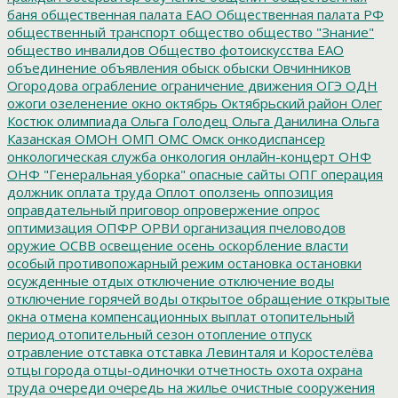
баня
общественная палата ЕАО
Общественная палата РФ
общественный транспорт
общество
общество "Знание"
общество инвалидов
Общество фотоискусства ЕАО
объединение
объявления
обыск
обыски
Овчинников
Огородова
ограбление
ограничение движения
ОГЭ
ОДН
ожоги
озеленение
окно
октябрь
Октябрьский район
Олег
Костюк
олимпиада
Ольга Голодец
Ольга Данилина
Ольга
Казанская
ОМОН
ОМП
ОМС
Омск
онкодиспансер
онкологическая служба
онкология
онлайн-концерт
ОНФ
ОНФ "Генеральная уборка"
опасные сайты
ОПГ
операция
должник
оплата труда
Оплот
оползень
оппозиция
оправдательный приговор
опровержение
опрос
оптимизация
ОПФР
ОРВИ
организация пчеловодов
оружие
ОСВВ
освещение
осень
оскорбление власти
особый противопожарный режим
остановка
остановки
осужденные
отдых
отключение
отключение воды
отключение горячей воды
открытое обращение
открытые
окна
отмена компенсационных выплат
отопительный
период
отопительный сезон
отопление
отпуск
отравление
отставка
отставка Левинталя и Коростелёва
отцы города
отцы-одиночки
отчетность
охота
охрана
труда
очереди
очередь на жилье
очистные сооружения