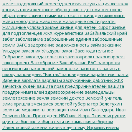
железнодорожный переезд
женская кнсультация
женская
консультация
жестокое обращение с детьми
жестокое
обращение с животными
жестокость
живодер
живопись
животноводство
животные
жилищные сертификаты
жилищные условия
жилье
жилье для детей-сирот
жильё
для подтопленцев
ЖКХ
журналистика
Забайкальский край
забег
заболевание
заброшенные здания
заброшенные
земли
ЗАГС
задержание
задолженность
займ
заказник
Ульдура
заказник Ульдуры
закон
Законодательное
Собрание
законодательство
законопреокт
законопроект
законороект
Заксобрание
Заксобрание ЕАО
заморозка
пенсионных накоплений
заморозки
занятость
запись в
школу
заповедник "Бастак"
заповедники
заработная плата
Заречье
зарплата
зарплаты
заслуженный работник ЖКХ
зачистка_судей
защита прав предпринимателей
защита
предпринимателей
здравоохранение
земледельцы
землетрясение
земля
земский доктор
Земский_учитель
зима пришла
змеи
змея
золотой губернатор
Золотухин
золотые медалисты
зоозащитники
Иван Благодырь
Иван
Голунов
Иван Проходцев
ИВЛ
ивс
Игорь Ткачев
игрушки
идиш
избиение
избирательная кампания
избирком
Известковый
измени жизнь к лучшему
Израиль
имена