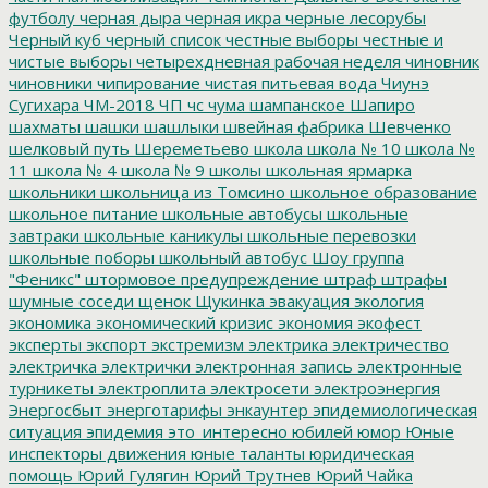
футболу
черная дыра
черная икра
черные лесорубы
Черный куб
черный список
честные выборы
честные и
чистые выборы
четырехдневная рабочая неделя
чиновник
чиновники
чипирование
чистая питьевая вода
Чиунэ
Сугихара
ЧМ-2018
ЧП
чс
чума
шампанское
Шапиро
шахматы
шашки
шашлыки
швейная фабрика
Шевченко
шелковый путь
Шереметьево
школа
школа № 10
школа №
11
школа № 4
школа № 9
школы
школьная ярмарка
школьники
школьница из Томсино
школьное образование
школьное питание
школьные автобусы
школьные
завтраки
школьные каникулы
школьные перевозки
школьные поборы
школьный автобус
Шоу группа
"Феникс"
штормовое предупреждение
штраф
штрафы
шумные соседи
щенок
Щукинка
эвакуация
экология
экономика
экономический кризис
экономия
экофест
эксперты
экспорт
экстремизм
электрика
электричество
электричка
электрички
электронная запись
электронные
турникеты
электроплита
электросети
электроэнергия
Энергосбыт
энерготарифы
энкаунтер
эпидемиологическая
ситуация
эпидемия
это_интересно
юбилей
юмор
Юные
инспекторы движения
юные таланты
юридическая
помощь
Юрий Гулягин
Юрий Трутнев
Юрий Чайка