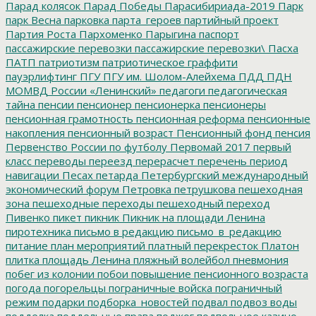
Парад колясок
Парад Победы
Парасибириада-2019
Парк
парк Весна
парковка
парта_героев
партийный проект
Партия Роста
Пархоменко
Парыгина
паспорт
пассажирские перевозки
пассажирские перевозки\
Пасха
ПАТП
патриотизм
патриотическое граффити
пауэрлифтинг
ПГУ
ПГУ им. Шолом-Алейхема
ПДД
ПДН
МОМВД России «Ленинский»
педагоги
педагогическая
тайна
пенсии
пенсионер
пенсионерка
пенсионеры
пенсионная грамотность
пенсионная реформа
пенсионные
накопления
пенсионный возраст
Пенсионный фонд
пенсия
Первенство России по футболу
Первомай 2017
первый
класс
переводы
переезд
перерасчет
перечень
период
навигации
Песах
петарда
Петербургский международный
экономический форум
Петровка
петрушкова
пешеходная
зона
пешеходные переходы
пешеходный переход
Пивенко
пикет
пикник
Пикник на площади Ленина
пиротехника
письмо в редакцию
письмо_в_редакцию
питание
план мероприятий
платный перекресток
Платон
плитка
площадь Ленина
пляжный волейбол
пневмония
побег из колонии
побои
повышение пенсионного возраста
погода
погорельцы
пограничные войска
пограничный
режим
подарки
подборка_новостей
подвал
подвоз воды
подделка
поддельные права
поджог
подпольное казино