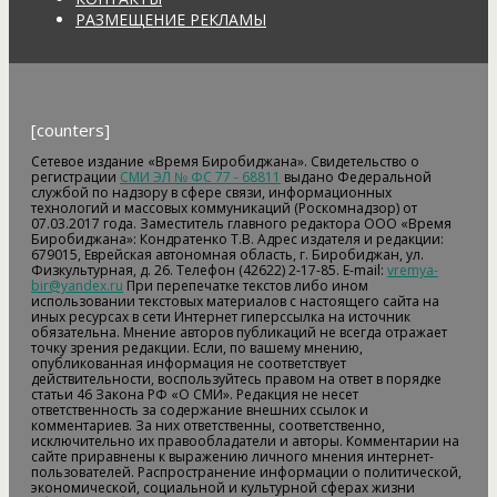
РАЗМЕЩЕНИЕ РЕКЛАМЫ
[counters]
Сетевое издание «Время Биробиджана». Свидетельство о
регистрации
СМИ ЭЛ № ФС 77 - 68811
выдано Федеральной
службой по надзору в сфере связи, информационных
технологий и массовых коммуникаций (Роскомнадзор) от
07.03.2017 года. Заместитель главного редактора ООО «Время
Биробиджана»: Кондратенко Т.В. Адрес издателя и редакции:
679015, Еврейская автономная область, г. Биробиджан, ул.
Физкультурная, д. 26. Телефон (42622) 2-17-85. E-mail:
vremya-
bir@yandex.ru
При перепечатке текстов либо ином
использовании текстовых материалов с настоящего сайта на
иных ресурсах в сети Интернет гиперссылка на источник
обязательна. Мнение авторов публикаций не всегда отражает
точку зрения редакции. Если, по вашему мнению,
опубликованная информация не соответствует
действительности, воспользуйтесь правом на ответ в порядке
статьи 46 Закона РФ «О СМИ». Редакция не несет
ответственность за содержание внешних ссылок и
комментариев. За них ответственны, соответственно,
исключительно их правообладатели и авторы. Комментарии на
сайте приравнены к выражению личного мнения интернет-
пользователей. Распространение информации о политической,
экономической, социальной и культурной сферах жизни