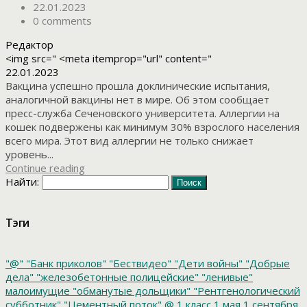
22.01.2023
0 comments
Редактор
<img src=" <meta itemprop="url" content="
22.01.2023
Вакцина успешно прошла доклинические испытания,
аналогичной вакцины нет в мире. Об этом сообщает
пресс-служба Сеченовского университета. Аллергии на
кошек подвержены как минимум 30% взрослого населения
всего мира. Этот вид аллергии не только снижает
уровень...
Continue reading
Найти:
Тэги
"@"
"Банк приколов"
"Бествидео"
"Дети войны"
"Добрые
дела"
"железобетонные полицейские"
"ленивые"
малоимущие
"обманутые дольщики"
"Рентгенологический
субботник"
"Цементный поток"
@
1 класс
1 мая
1 сентября