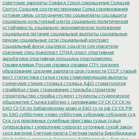
советские зарплаты
Совфед
Сокол
сокращения
Солнцев
Солтус
Солцнев
соотечественники
Сопка
соревнования
сотовая связь
сотрудничество
соцвыплаты
соцзащита
социально-культурный центр
социально-политическая
устойчивость
социально-экономическое положение
социальное питание
социальные выплаты
социальные
пенсии
социальные сети
социальный контракт
Социальный фонд
соцопрос
соцсети
соя
спасатели
спасение
спецтранспорт
СПИД
спорт
спортивная
акробатика
спортивная площадка
спорткомплекс
Справедливая Россия
справка
справки
СПЧ
среднее
образование
средняя зарплата
срок годности
СССР
старый
мост
статистика
статья
стела
стимулирующие выплаты
стипендия
стихия
столица
столица ДфО
стоматология
страйкбол
страх
страхование
стрельба
строители
строительство
стройка
студент
студенты
студенческое
общежитие
Стычка рабочих с силовиками
СУ СК
СУ СК по
ЕАО
СУ СК по Хабаровскому краю и ЕАО
су ск рф
СУ СК РФ
по ЕАО
субботнее чтиво
субботник
субсидии
субсидия
суд
Суд
суд присяжных
судебные приставы
судьи
судья
суперасфальт
суперлуние
суррогат
суточные
сухой закон
сход вагонов
Счетная палата
Счетная палата Биробиджана
США
тайфун
таможня
Тарасенко
ТАРИ
тарифы
Татьяна