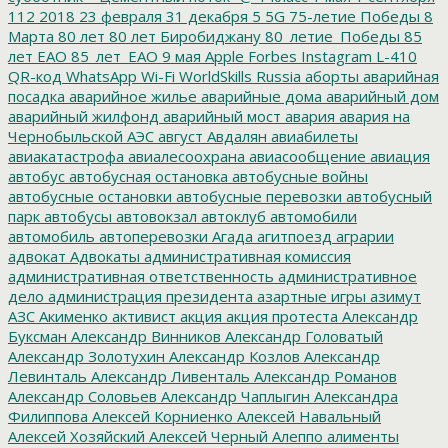
112
2018
23 февраля
31 декабря
5
5G
75-летие Победы
8
Марта
80 лет
80 лет Биробиджану
80_летие_Победы
85
лет ЕАО
85_лет_ЕАО
9 мая
Apple
Forbes
Instagram
L-410
QR-код
WhatsApp
Wi-Fi
WorldSkills Russia
аборты
аварийная
посадка
аварийное жилье
аварийные дома
аварийный дом
аварийный жилфонд
аварийный мост
авария
авария на
Чернобыльской АЭС
август
Авдалян
авиабилеты
авиакатастрофа
авиалесоохрана
авиасообщение
авиация
автобус
автобусная остановка
автобусные войны
автобусные остановки
автобусные перевозки
автобусный
парк
автобусы
автовокзал
автоклуб
автомобили
автомобиль
автоперевозки
Агада
агитпоезд
аграрии
адвокат
Адвокаты
административная комиссия
административная ответственность
административное
дело
администрация президента
азартные игры
азимут
АЗС
Акименко
активист
акция
акция протеста
Александр
Буксман
Александр Винников
Александр Головатый
Александр Золотухин
Александр Козлов
Александр
Левинталь
Александр Ливенталь
Александр Романов
Александр Соловьев
Александр Чаплыгин
Александра
Филиппова
Алексей Корниенко
Алексей Навальный
Алексей Хозяйский
Алексей Черный
Алеппо
алименты