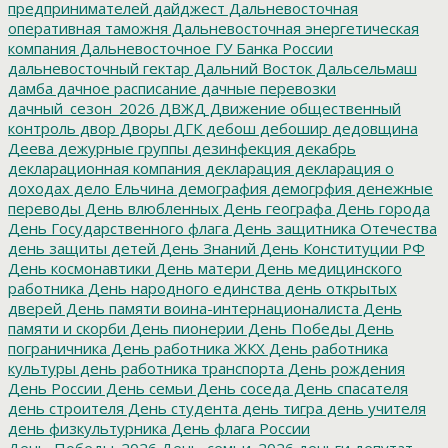
предпринимателей
дайджест
Дальневосточная
оперативная таможня
Дальневосточная энергетическая
компания
Дальневосточное ГУ Банка России
дальневосточный гектар
Дальний Восток
Дальсельмаш
дамба
дачное расписание
дачные перевозки
дачный_сезон_2026
ДВЖД
Движение общественный
контроль
двор
Дворы
ДГК
дебош
дебошир
дедовщина
Деева
дежурные группы
дезинфекция
декабрь
декларационная компания
декларация
декларация о
доходах
дело Ельчина
демография
демогрфия
денежные
переводы
День влюбленных
День географа
День города
День Государственного флага
День защитника Отечества
день защиты детей
День Знаний
День Конституции РФ
День космонавтики
День матери
День медицинского
работника
День народного единства
день открытых
дверей
День памяти воина-интернационалиста
День
памяти и скорби
День пионерии
День Победы
День
пограничника
День работника ЖКХ
День работника
культуры
день работника транспорта
День рождения
День России
День семьи
День соседа
День спасателя
день строителя
День студента
день тигра
день учителя
день физкультурника
День флага России
День_Победы_2026
День_семьи_2026
деньги
депутат