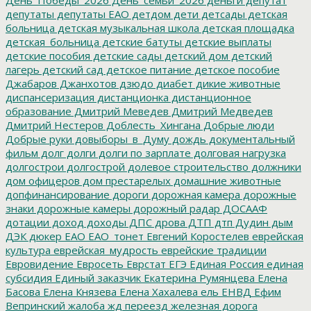
депутаты
депутаты ЕАО
детдом
дети
детсады
детская
больница
детская музыкальная школа
детская площадка
детская_больница
детские батуты
детские выплаты
детские пособия
детские сады
детский дом
детский
лагерь
детский сад
детское питание
детское пособие
Джабаров
Джанхотов
дзюдо
диабет
дикие животные
диспансеризация
дистанционка
дистанционное
образование
Дмитрий Меведев
Дмитрий Медведев
Дмитрий Нестеров
Доблесть_Хингана
Добрые люди
Добрые руки
довыборы_в_Думу
дождь
документальный
фильм
долг
долги
долги по зарплате
долговая нагрузка
долгострои
долгострой
долевое строительство
должники
дом офицеров
дом престарелых
домашние животные
допфинансирование
дороги
дорожная камера
дорожные
знаки
дорожные камеры
дорожный радар
ДОСААФ
дотации
доход
доходы
ДПС
дрова
ДТП
дтп
Дудин
дым
ДЭК
дюкер
ЕАО
ЕАО_тонет
Евгений Коростелев
еврейская
культура
еврейская_мудрость
еврейские традиции
Евровидение
Евросеть
Еврстат
ЕГЭ
Единая Россия
единая
субсидия
Единый заказчик
Екатерина Румянцева
Елена
Басова
Елена Князева
Елена Хахалева
ель
ЕНВД
Ефим
Вепринский
жалоба
жд переезд
железная дорога