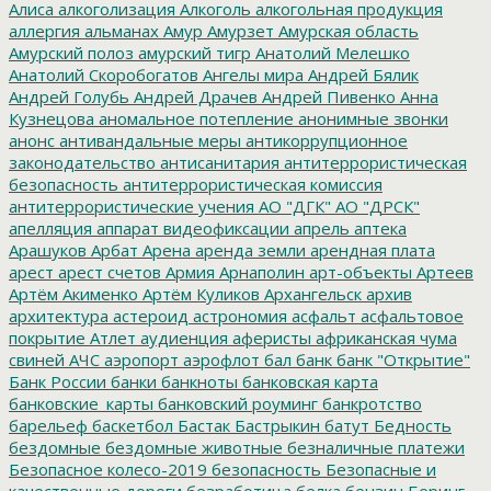
Алиса
алкоголизация
Алкоголь
алкогольная продукция
аллергия
альманах
Амур
Амурзет
Амурская область
Амурский полоз
амурский тигр
Анатолий Мелешко
Анатолий Скоробогатов
Ангелы мира
Андрей Бялик
Андрей Голубь
Андрей Драчев
Андрей Пивенко
Анна
Кузнецова
аномальное потепление
анонимные звонки
анонс
антивандальные меры
антикоррупционное
законодательство
антисанитария
антитеррористическая
безопасность
антитеррористическая комиссия
антитеррористические учения
АО "ДГК"
АО "ДРСК"
апелляция
аппарат видеофиксации
апрель
аптека
Арашуков
Арбат
Арена
аренда земли
арендная плата
арест
арест счетов
Армия
Арнаполин
арт-объекты
Артеев
Артём Акименко
Артём Куликов
Архангельск
архив
архитектура
астероид
астрономия
асфальт
асфальтовое
покрытие
Атлет
аудиенция
аферисты
африканская чума
свиней
АЧС
аэропорт
аэрофлот
бал
банк
банк "Открытие"
Банк России
банки
банкноты
банковская карта
банковские_карты
банковский роуминг
банкротство
барельеф
баскетбол
Бастак
Бастрыкин
батут
Бедность
бездомные
бездомные животные
безналичные платежи
Безопасное колесо-2019
безопасность
Безопасные и
качественные дороги
безработица
белка
бензин
Беринг