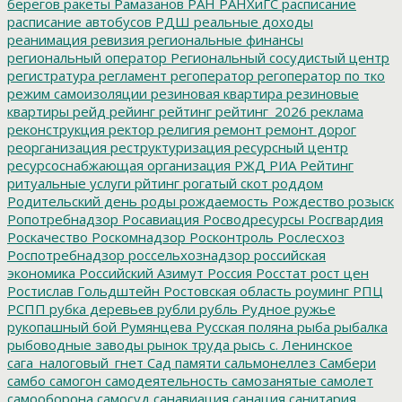
берегов
ракеты
Рамазанов
РАН
РАНХиГС
расписание
расписание автобусов
РДШ
реальные доходы
реанимация
ревизия
региональные финансы
региональный оператор
Региональный сосудистый центр
регистратура
регламент
регоператор
регоператор по тко
режим самоизоляции
резиновая квартира
резиновые
квартиры
рейд
рейинг
рейтинг
рейтинг_2026
реклама
реконструкция
ректор
религия
ремонт
ремонт дорог
реорганизация
реструктуризация
ресурсный центр
ресурсоснабжающая организация
РЖД
РИА Рейтинг
ритуальные услуги
рйтинг
рогатый скот
роддом
Родительский день
роды
рождаемость
Рождество
розыск
Ропотребнадзор
Росавиация
Росводресурсы
Росгвардия
Роскачество
Роскомнадзор
Росконтроль
Рослесхоз
Роспотребнадзор
россельхознадзор
российская
экономика
Российский Азимут
Россия
Росстат
рост цен
Ростислав Гольдштейн
Ростовская область
роуминг
РПЦ
РСПП
рубка деревьев
рубли
рубль
Рудное
ружье
рукопашный бой
Румянцева
Русская поляна
рыба
рыбалка
рыбоводные заводы
рынок труда
рысь
с. Ленинское
сага_налоговый_гнет
Сад памяти
сальмонеллез
Самбери
самбо
самогон
самодеятельность
самозанятые
самолет
самооборона
самосуд
санавиация
санация
санитария