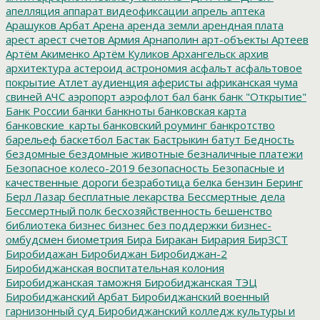
апелляция
аппарат видеофиксации
апрель
аптека
Арашуков
Арбат
Арена
аренда земли
арендная плата
арест
арест счетов
Армия
Арнаполин
арт-объекты
Артеев
Артём Акименко
Артём Куликов
Архангельск
архив
архитектура
астероид
астрономия
асфальт
асфальтовое
покрытие
Атлет
аудиенция
аферисты
африканская чума
свиней
АЧС
аэропорт
аэрофлот
бал
банк
банк "Открытие"
Банк России
банки
банкноты
банковская карта
банковские_карты
банковский роуминг
банкротство
барельеф
баскетбол
Бастак
Бастрыкин
батут
Бедность
бездомные
бездомные животные
безналичные платежи
Безопасное колесо-2019
безопасность
Безопасные и
качественные дороги
безработица
белка
бензин
Беринг
Берл Лазар
бесплатные лекарства
Бессмертные дела
Бессмертный полк
бесхозяйственность
бешенство
библиотека
бизнес
бизнес без поддержки
бизнес-
омбудсмен
биометрия
Бира
Биракан
Бирария
БирЗСТ
Биробидажан
Биробиджан
Биробиджан-2
Биробиджанская воспитательная колония
Биробиджанская таможня
Биробиджанская ТЭЦ
Биробиджанский Арбат
Биробиджанский военный
гарнизонный суд
Биробиджанский колледж культуры и