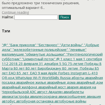
было предложено три технических решения,
оптимальный вариант б...
Continue reading
Найти:
Тэги
"@"
"Банк приколов"
"Бествидео"
"Дети войны"
"Добрые
дела"
"железобетонные полицейские"
"ленивые"
малоимущие
"обманутые дольщики"
"Рентгенологический
субботник"
"Цементный поток"
@
1 класс
1 мая
1 сентября
112
2018
23 февраля
31 декабря
5
5G
75-летие Победы
8
Марта
80 лет
80 лет Биробиджану
80_летие_Победы
85
лет ЕАО
85_лет_ЕАО
9 мая
Apple
Forbes
Instagram
L-410
QR-код
WhatsApp
Wi-Fi
WorldSkills Russia
аборты
аварийная
посадка
аварийное жилье
аварийные дома
аварийный дом
аварийный жилфонд
аварийный мост
авария
авария на
Чернобыльской АЭС
август
Авдалян
авиабилеты
авиакатастрофа
авиалесоохрана
авиасообщение
авиация
автобус
автобусная остановка
автобусные войны