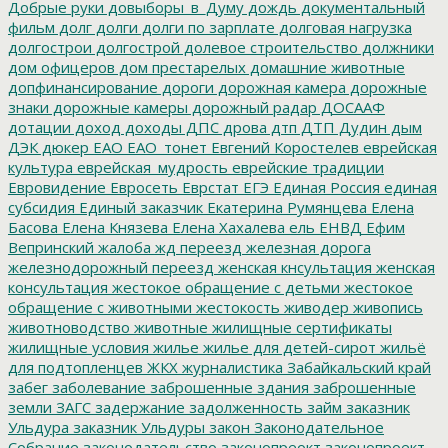
Добрые руки
довыборы_в_Думу
дождь
документальный
фильм
долг
долги
долги по зарплате
долговая нагрузка
долгострои
долгострой
долевое строительство
должники
дом офицеров
дом престарелых
домашние животные
допфинансирование
дороги
дорожная камера
дорожные
знаки
дорожные камеры
дорожный радар
ДОСААФ
дотации
доход
доходы
ДПС
дрова
дтп
ДТП
Дудин
дым
ДЭК
дюкер
ЕАО
ЕАО_тонет
Евгений Коростелев
еврейская
культура
еврейская_мудрость
еврейские традиции
Евровидение
Евросеть
Еврстат
ЕГЭ
Единая Россия
единая
субсидия
Единый заказчик
Екатерина Румянцева
Елена
Басова
Елена Князева
Елена Хахалева
ель
ЕНВД
Ефим
Вепринский
жалоба
жд переезд
железная дорога
железнодорожный переезд
женская кнсультация
женская
консультация
жестокое обращение с детьми
жестокое
обращение с животными
жестокость
живодер
живопись
животноводство
животные
жилищные сертификаты
жилищные условия
жилье
жилье для детей-сирот
жильё
для подтопленцев
ЖКХ
журналистика
Забайкальский край
забег
заболевание
заброшенные здания
заброшенные
земли
ЗАГС
задержание
задолженность
займ
заказник
Ульдура
заказник Ульдуры
закон
Законодательное
Собрание
законодательство
законопреокт
законопроект