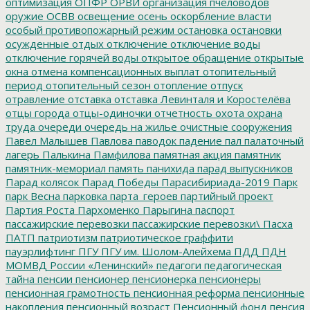
оптимизация
ОПФР
ОРВИ
организация пчеловодов
оружие
ОСВВ
освещение
осень
оскорбление власти
особый противопожарный режим
остановка
остановки
осужденные
отдых
отключение
отключение воды
отключение горячей воды
открытое обращение
открытые
окна
отмена компенсационных выплат
отопительный
период
отопительный сезон
отопление
отпуск
отравление
отставка
отставка Левинталя и Коростелёва
отцы города
отцы-одиночки
отчетность
охота
охрана
труда
очереди
очередь на жилье
очистные сооружения
Павел Малышев
Павлова
паводок
падение
пал
палаточный
лагерь
Палькина
Памфилова
памятная акция
памятник
памятник-мемориал
память
панихида
парад выпускников
Парад колясок
Парад Победы
Парасибириада-2019
Парк
парк Весна
парковка
парта_героев
партийный проект
Партия Роста
Пархоменко
Парыгина
паспорт
пассажирские перевозки
пассажирские перевозки\
Пасха
ПАТП
патриотизм
патриотическое граффити
пауэрлифтинг
ПГУ
ПГУ им. Шолом-Алейхема
ПДД
ПДН
МОМВД России «Ленинский»
педагоги
педагогическая
тайна
пенсии
пенсионер
пенсионерка
пенсионеры
пенсионная грамотность
пенсионная реформа
пенсионные
накопления
пенсионный возраст
Пенсионный фонд
пенсия