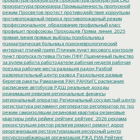
прокуратуура
прокураура
Промышленность
пропускной
режим
Просветов
протест
противодействие коррупции
противопожарный период
противопожарный режим
профессиональное_образование
профильный класс
профицит
профсоюзы
Проходцев
Пряма_линия_2025
прямая линия
прямые выборы
психбольница
психиатрическая больница
психоневрологический
интернат
птичий грипп
Птичник
пункт весового контроля
пункт пропуска
путевка
Путин
ПФР
Пшеничный
пьянство
за рулем
работа
работодатели
рабочая неделя
рабочая
поездка
рабочие места
радиация
радон
Разбой
развлекательный центр
развод
Раздольное
размыв
берегов
ракеты
Рамазанов
РАН
РАНХиГС
расписание
расписание автобусов
РДШ
реальные доходы
реанимация
ревизия
региональные финансы
региональный оператор
Региональный сосудистый центр
регистратура
регламент
регоператор
регоператор по тко
режим самоизоляции
резиновая квартира
резиновые
квартиры
рейд
рейинг
рейтинг
рейтинг_2026
реклама
реконструкция
ректор
религия
ремонт
ремонт дорог
реорганизация
реструктуризация
ресурсный центр
ресурсоснабжающая организация
РЖД
РИА Рейтинг