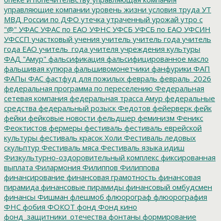
управляющие компании
уровень жизни
условия труда
УТ
МВД России по ДФО
утечка
утраченный урожай
утро с
"@"
УФАС
УФАС по ЕАО
УФНС
УФСБ
УФСБ по ЕАО
УФСИН
УФССП
участковый
учения
учитель
учитель года
учитель
года ЕАО
учитель_года
учителя
учреждения культуры
ФАД "Амур"
фальсификация
фальсифицированное масло
фальшивая купюра
фальшивомонетчики
фанфурики
ФАП
ФАПы
ФАС
фастфуд для пожилых
февраль
февраль_2026
федеральная программа по переселению
Федеральная
сетевая компания
федеральная трасса Амур
федеральные
средства
федеральный розыск
Федотов
фейерверк
фейк
фейки
фейковые новости
фельдшер
феминизм
Феникс
Феоктистов
фермеры
фестиваль
фестиваль еврейской
культуры
фестиваль красок Холи
Фестиваль ледовых
скульптур
Фестиваль мяса
Фестиваль языка идиш
Физкультурно-оздоровительный комплекс
фиксированная
выплата
Филармония
Филиппов
Филиппова
финансирование
финансовая грамотность
финансовая
пирамида
финансовые пирамиды
финансовый омбудсмен
финансы
Фишман
флешмоб
флюорограф
флюорография
ФНС
фобия
ФОКОТ
фонд
Фонд кино
фонд_защитники_отечества
фонтаны
формирование