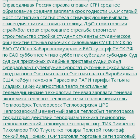
Справедливая Россия
справка
справки
СПЧ
среднее
образование
средняя зарплата
срок годности
СССР
старый
мост
статистика
статья
стела
стимулирующие выплаты
стипендия
стихия
столица
столица ДфО
стоматология
страйкбол
страх
страхование
стрельба
строители
строительство
стройка
студент
студенты
студенческое
общежитие
Стычка рабочих с силовиками
СУ СК
СУ СК по
ЕАО
СУ СК по Хабаровскому краю и ЕАО
су ск рф
СУ СК РФ
по ЕАО
субботнее чтиво
субботник
субсидии
субсидия
Суд
суд
суд присяжных
судебные приставы
судьи
судья
суперасфальт
суперлуние
суррогат
суточные
сухой закон
сход вагонов
Счетная палата
Счетная палата Биробиджана
США
тайфун
таможня
Тарасенко
ТАРИ
тарифы
Татьяна
Гладких
Тафи-диагностика
театр
текстильная
телемедицинские технологии
теневая зарплата
теневая
экономика
тепловоз
тепловые сети
тепловычислитель
Теплоозёрск
Теплоозерск
Теплоозёрская ЦРБ
Теплоозерский цементный завод
теплосбыт
теплотрасса
территория действий
терроризм
техника
технологии
технологический_техникум
технопарк
тигр
ТИК
Тимченко
Тихомиров
ТКО
Тлустенко
товары
Толстой
томограф
тонкий лед
Тонких
ТОР
торговля
торговые сети
торговый