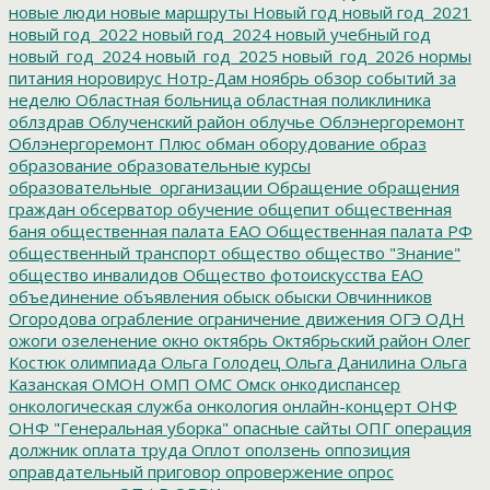
новые люди
новые маршруты
Новый год
новый год_2021
новый год_2022
новый год_2024
новый учебный год
новый_год_2024
новый_год_2025
новый_год_2026
нормы
питания
норовирус
Нотр-Дам
ноябрь
обзор событий за
неделю
Областная больница
областная поликлиника
облздрав
Облученский район
облучье
Облэнергоремонт
Облэнергоремонт Плюс
обман
оборудование
образ
образование
образовательные курсы
образовательные_организации
Обращение
обращения
граждан
обсерватор
обучение
общепит
общественная
баня
общественная палата ЕАО
Общественная палата РФ
общественный транспорт
общество
общество "Знание"
общество инвалидов
Общество фотоискусства ЕАО
объединение
объявления
обыск
обыски
Овчинников
Огородова
ограбление
ограничение движения
ОГЭ
ОДН
ожоги
озеленение
окно
октябрь
Октябрьский район
Олег
Костюк
олимпиада
Ольга Голодец
Ольга Данилина
Ольга
Казанская
ОМОН
ОМП
ОМС
Омск
онкодиспансер
онкологическая служба
онкология
онлайн-концерт
ОНФ
ОНФ "Генеральная уборка"
опасные сайты
ОПГ
операция
должник
оплата труда
Оплот
оползень
оппозиция
оправдательный приговор
опровержение
опрос