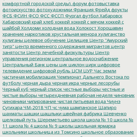
комфортной городской среды\
форум
фотовыставка
фотоискусство
фотохудожники
Франция
Фрейд
фрукты
ФСБ
ФСИН
ФСО
ФСС
ФССП
Фургал
футбол
Хабаровск
Хабаровский край
хлеб
хоккей
хоккей с мячом
хоккей с
шайбой
Холдоми
холодная вода
Холокост
Хорошавин
хранение наркотиков
хрустальная менора
хулиганство
хулиганы
целевое обучение
Целищев
Центр "Амурский
тигр"
центр временного содержания мигрантов
центр
занятости
Центр лечебной физкультуры
Центр
управления регионом
центральное водоснабжение
Центральный Банк
цены
цик
циклон
цирк
цифровое
телевидение
цифровой рубль
ЦСМ
ЦУР
Час земли
частичная мобилизация
Чемпионат Дальнего Востока по
футболу
черная дыра
черная икра
черные лесорубы
Черный куб
черный список
честные выборы
честные и
чистые выборы
четырехдневная рабочая неделя
чиновник
чиновники
чипирование
чистая питьевая вода
Чиунэ
Сугихара
ЧМ-2018
ЧП
чс
чума
шампанское
Шапиро
шахматы
шашки
шашлыки
швейная фабрика
Шевченко
шелковый путь
Шереметьево
школа
школа № 10
школа №
11
школа № 4
школа № 9
школы
школьная ярмарка
школьники
школьница из Томсино
школьное образование