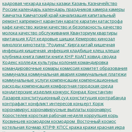
кадровая чехарда
кадры
казаки
Казань
Казначейство
России
календарь
календарь праздников
камера
камеры
Камчатка
Камчатский край
канализация
капитальный
ремонт
капремонт
карантин
карате
каратин
катастрофа
кафе
качество жизни
качество и безопасность
качество
молока
качество обслуживания
Кванториум
квартиры
квитанция
КДН
кедровые шишки
Кемерово
кинозал
кинологи
кинотеатр "Родина"
Кирга
китай
кишечная
инфекция
кишечная_инфекция
кладбище
клещ
клещи
клубника
книга памяти
книги
КНР
КоАП
ковид-сводка
Кодекс
колледж культуры
колония
командировка
командировочные
комары
комиссия
комитет образования
коммуналка
коммунальная авария
коммунальные платежи
коммунальные услуги
компенсации
компенсационные
расходы
компенсация
комфортная городская среда
кондитерские изделия
конкурс
Конрад
Константин
Лазарев
конституционный суд
конституция
контрабанда
контрафакт
конфликт интересов
концерт
Корж
коронавирус
коронавирусные выплаты
коронаврус
Коростелев
короткая рабочая неделя
коррупция
корь
Косвинцев
космодром
космодром_Восточный
космос
котельная
Кочмар
КПРФ
КПСС
кража
кражи
красная икра