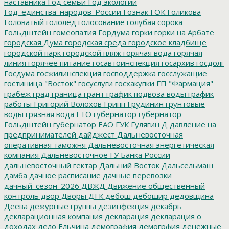
наставника
Год семьи
Год экологии
Год_единства_народов_России
Гознак
ГОК
Голикова
Головатый
гололед
голосование
голубая сорока
Гольдштейн
гомеопатия
Гордума
горки
горки на Арбате
городская Дума
городская среда
городское кладбище
городской парк
городской пляж
горячая вода
горячая
линия
горячее питание
госавтоинспекция
госархив
госдолг
Госдума
госжилинспекция
господдержка
госслужащие
гостиница "Восток"
госуслуги
госхакупки
ГП "Фармация"
грабеж
град
граница
грант
график подвоза воды
график
работы
Григорий Волохов
Грипп
Грудинин
грунтовые
воды
грязная вода
ГТО
губернатор
губернатор
Гольдштейн
губернатор ЕАО
ГУК
Гулягин
Д
давление на
предпринимателей
дайджест
Дальневосточная
оперативная таможня
Дальневосточная энергетическая
компания
Дальневосточное ГУ Банка России
дальневосточный гектар
Дальний Восток
Дальсельмаш
дамба
дачное расписание
дачные перевозки
дачный_сезон_2026
ДВЖД
Движение общественный
контроль
двор
Дворы
ДГК
дебош
дебошир
дедовщина
Деева
дежурные группы
дезинфекция
декабрь
декларационная компания
декларация
декларация о
доходах
дело Ельчина
демография
демогрфия
денежные