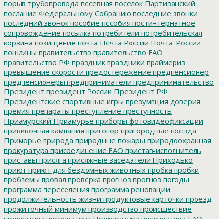
порыв трубопровода
посевная
поселок Партизанский
послание Федеральному Собранию
последние звонки
последний звонок
пособие
пособия
постинтернатное
сопровождение
посылка
потребители
потребительская
корзина
похищение
почта
Почта России
Почта_России
пошлины
правительство
правительство ЕАО
правительство РФ
праздник
праздники
праймериз
превышение скорости
предостережение
предпенсионер
предпенсионеры
предприниматели
предпринимательство
Президент
президент России
Президент РФ
Президентские спортивные игры
презумпция доверия
премия
препараты
преступление
преступность
Приамурский
Приамурье
приборы фотовидеофиксации
прививочная кампания
приговор
пригородные поезда
Приморье
природа
природные пожары
природоохранная
прокуратура
присоединение ЕАО
пристав-исполнитель
приставы
присяга
присяжные заседатели
Приходько
приют
приют для бездомных животных
пробка
пробки
проблемы
провал
проверка
прогноз
прогноз погоды
программа переселения
программа реновации
продолжительность жизни
продуктовые карточки
проезд
прожиточный минимум
производство
происшествие
прократура
прокуратруа
Прокуратура
прокуратура ЕАО