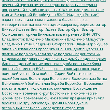
весенний призыв
ветер
ветеран
ветераны
ветераны
пограничной службы
ветераны_СВО
ветхие дома
ветхое
жилье
Вечерний Биробиджан
ВЖС "Надежда России"
взрыв
взрыв газа
взрыв газового баллона
взрыв
метеорита
взятка
взятки
видеокамеры
видеорегистратор
Виктор Ишавев
Виктор Ишаев
Виктор Орёл
Виктор
Солнцев
викторина
Винников
вице-премьер
ВИЧ
ВККС
Владивосток
Владимир Марковский
Владимир Мишустин
Владимир Путин
Владимир Сахаровский
Владимир Якушев
власть
внеплановая проверка
Внешний долг
внутренняя
политика
вода
водители
водка
водоемы
водоисточник
Водоканал
водолазы
водоналивные дамбы
водонапорная
башня
водоснабжение
военная служба
военные сборы
военный комиссар
ВОЗ
возврат_стеклотары
возгорание
воинский учет
война
война в Сирии
Войтенков
вокзал
волейбол
волк
Волонтеры
Волочаевка
Волочаевская битва
Волочаевский бой
вольная борьба
Ворожбит
Воропаева
воспитательная колония
воспоминания
Востокцемент
Восточный военный округ
Восточный экономический
форум
врач
врачебные ошибки
врачи
вредные привычки
временные трубопроводы
Время Биробиджана
всемирный фестиваль молодежи и студентов