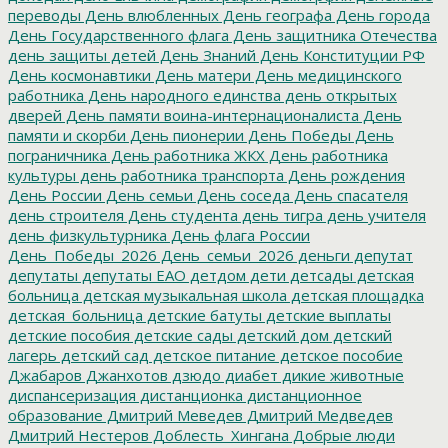
переводы
День влюбленных
День географа
День города
День Государственного флага
День защитника Отечества
день защиты детей
День Знаний
День Конституции РФ
День космонавтики
День матери
День медицинского
работника
День народного единства
день открытых
дверей
День памяти воина-интернационалиста
День
памяти и скорби
День пионерии
День Победы
День
пограничника
День работника ЖКХ
День работника
культуры
день работника транспорта
День рождения
День России
День семьи
День соседа
День спасателя
день строителя
День студента
день тигра
день учителя
день физкультурника
День флага России
День_Победы_2026
День_семьи_2026
деньги
депутат
депутаты
депутаты ЕАО
детдом
дети
детсады
детская
больница
детская музыкальная школа
детская площадка
детская_больница
детские батуты
детские выплаты
детские пособия
детские сады
детский дом
детский
лагерь
детский сад
детское питание
детское пособие
Джабаров
Джанхотов
дзюдо
диабет
дикие животные
диспансеризация
дистанционка
дистанционное
образование
Дмитрий Меведев
Дмитрий Медведев
Дмитрий Нестеров
Доблесть_Хингана
Добрые люди