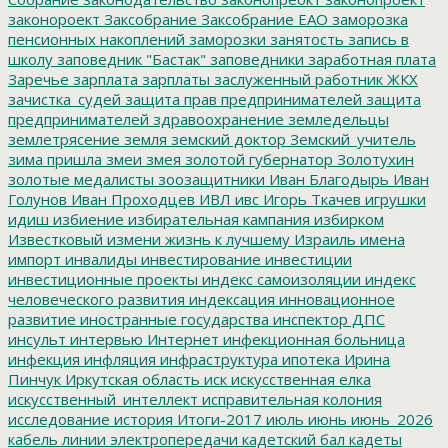
законороект
Заксобрание
Заксобрание ЕАО
заморозка
пенсионных накоплений
заморозки
занятость
запись в
школу
заповедник "Бастак"
заповедники
заработная плата
Заречье
зарплата
зарплаты
заслуженный работник ЖКХ
зачистка_судей
защита прав предпринимателей
защита
предпринимателей
здравоохранение
земледельцы
землетрясение
земля
земский доктор
Земский_учитель
зима пришла
змеи
змея
золотой губернатор
Золотухин
золотые медалисты
зоозащитники
Иван Благодырь
Иван
Голунов
Иван Проходцев
ИВЛ
ивс
Игорь Ткачев
игрушки
идиш
избиение
избирательная кампания
избирком
Известковый
измени жизнь к лучшему
Израиль
имена
импорт
инвалиды
инвестирование
инвестиции
инвестиционные проекты
индекс самоизоляции
индекс
человеческого развития
индексация
инновационное
развитие
иностранные государства
инспектор ДПС
инсульт
интервью
Интернет
инфекционная больница
инфекция
инфляция
инфраструктура
ипотека
Ирина
Пинчук
Иркутская область
иск
искусственная елка
искусственный_интеллект
исправительная колония
исследование
история
Итоги-2017
июль
июнь
июнь_2026
кабель линии электропередачи
кадетский бал
кадеты