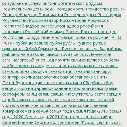
ритуальные услуги
рйтинг
рогатый скот
роддом
Родительский день
роды
рождаемость
Рождество
розыск
Ропотребнадзор
Росавиация
Росводресурсы
Росгвардия
Роскачество
Роскомнадзор
Росконтроль
Рослесхоз
Роспотребнадзор
россельхознадзор
российская
экономика
Российский Азимут
Россия
Росстат
рост цен
Ростислав Гольдштейн
Ростовская область
роуминг
РПЦ
РСПП
рубка деревьев
рубли
рубль
Рудное
ружье
рукопашный бой
Румянцева
Русская поляна
рыба
рыбалка
рыбоводные заводы
рынок труда
рысь
с. Ленинское
сага_налоговый_гнет
Сад памяти
сальмонеллез
Самбери
самбо
самогон
самодеятельность
самозанятые
самолет
самооборона
самосуд
санавиация
санация
санитария
санитарно-эпидемиологическая обстанвока
Санкт-
Петербург
санкции
сантехника
сатира
Сбербанк
сбор
вещей
сбор на здравоохранение
свадьба
свалка
свалки
светофоры
свищ
связь
священнослужитель
секта
секция
акробатики
сельские врачи
сельские жители
сельский
учитель
сельское хозяйство
сельскохозяйственная
ярмарка
семена
семья
семья года
Семья года-2019
семья
года-2020
Семья года-2021
Сенаторы
сено
сентябрь
Сергей Ерёмин
Сергей Солтус
Сергей Фургал
сертификат