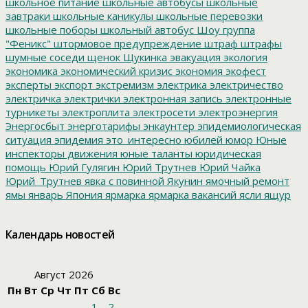
школьное питание
школьные автобусы
школьные
завтраки
школьные каникулы
школьные перевозки
школьные поборы
школьный автобус
Шоу группа
"Феникс"
штормовое предупреждение
штраф
штрафы
шумные соседи
щенок
Щукинка
эвакуация
экология
экономика
экономический кризис
экономия
экофест
эксперты
экспорт
экстремизм
электрика
электричество
электричка
электрички
электронная запись
электронные
турникеты
электроплита
электросети
электроэнергия
Энергосбыт
энерготарифы
энкаунтер
эпидемиологическая
ситуация
эпидемия
это_интересно
юбилей
юмор
Юные
инспекторы движения
юные таланты
юридическая
помощь
Юрий Гулягин
Юрий Трутнев
Юрий Чайка
Юрий_Трутнев
явка с повинной
Якунин
ямочный ремонт
ямы
январь
Япония
ярмарка
ярмарка вакансий
ясли
ящур
Календарь новостей
Август 2026
Пн
Вт
Ср
Чт
Пт
Сб
Вс
1
2