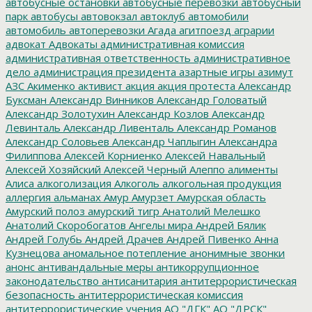
автобусные остановки
автобусные перевозки
автобусный
парк
автобусы
автовокзал
автоклуб
автомобили
автомобиль
автоперевозки
Агада
агитпоезд
аграрии
адвокат
Адвокаты
административная комиссия
административная ответственность
административное
дело
администрация президента
азартные игры
азимут
АЗС
Акименко
активист
акция
акция протеста
Александр
Буксман
Александр Винников
Александр Головатый
Александр Золотухин
Александр Козлов
Александр
Левинталь
Александр Ливенталь
Александр Романов
Александр Соловьев
Александр Чаплыгин
Александра
Филиппова
Алексей Корниенко
Алексей Навальный
Алексей Хозяйский
Алексей Черный
Алеппо
алименты
Алиса
алкоголизация
Алкоголь
алкогольная продукция
аллергия
альманах
Амур
Амурзет
Амурская область
Амурский полоз
амурский тигр
Анатолий Мелешко
Анатолий Скоробогатов
Ангелы мира
Андрей Бялик
Андрей Голубь
Андрей Драчев
Андрей Пивенко
Анна
Кузнецова
аномальное потепление
анонимные звонки
анонс
антивандальные меры
антикоррупционное
законодательство
антисанитария
антитеррористическая
безопасность
антитеррористическая комиссия
антитеррористические учения
АО "ДГК"
АО "ДРСК"