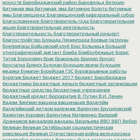
искусств
Биробиджанский район
Бирофельд
биткоин
битумная яма
битумная_яма
битумное болото
битумные
ямы
Благовещенск
Благовещенский кафедральный собор
Благословенное
благотворитель года
благотворительная
акция
благотворительная деятельность
благотворительность
благотворительный концерт
благоустройство
Блокада Ленинграда
боевые патроны
боеприпасы
Бойцовский клуб
бокс
больница
большой
этнографический диктант
бомба
бомбоубежище
Борис
Титов
Борохович
брак
браконьер
Бридер
брусит
брусчатка
Брянск
Будукан
будущие врачи
будущие
медики
Бумагин
Бурейская ГЭС
буровзрывные работы
Бурятия
Бюджет
бюджет 2017
бюджет Биробиджана
бюджетники
бюджетные деньги
бюджетные организации
бюджетные средства
бюджетные учреждения
бюджетный кредит
бюрократия
В. Путин
В.И. Ленин
Вадим Зингман
вакцина
вакцинация
Валдгейм
Валдгеймский детдом
валежник
Валентин Брусиловский
Валентин Коровин
Валентина Матвиенко
Валерий
Дранников
вандализм
вандалы
Васильева
ВВО
ВВП
Вебер
Великан
Великая Октябрьская социалистическая
революция
Великая Отечественная война
велодорожка
велопробег
велосипед
Верховный суд
весенние каникулы