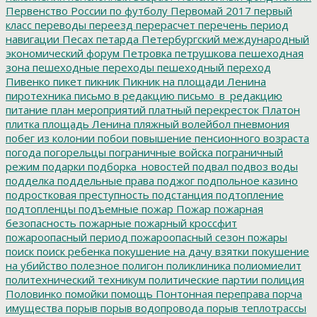
Первенство России по футболу
Первомай 2017
первый
класс
переводы
переезд
перерасчет
перечень
период
навигации
Песах
петарда
Петербургский международный
экономический форум
Петровка
петрушкова
пешеходная
зона
пешеходные переходы
пешеходный переход
Пивенко
пикет
пикник
Пикник на площади Ленина
пиротехника
письмо в редакцию
письмо_в_редакцию
питание
план мероприятий
платный перекресток
Платон
плитка
площадь Ленина
пляжный волейбол
пневмония
побег из колонии
побои
повышение пенсионного возраста
погода
погорельцы
пограничные войска
пограничный
режим
подарки
подборка_новостей
подвал
подвоз воды
подделка
поддельные права
поджог
подпольное казино
подростковая преступность
подстанция
подтопление
подтопленцы
подъемные
пожар
Пожар
пожарная
безопасность
пожарные
пожарный кроссфит
пожароопасный период
пожароопасный сезон
пожары
поиск
поиск ребенка
покушение на дачу взятки
покушение
на убийство
полезное
полигон
поликлиника
полиомиелит
политехнический техникум
политические партии
полиция
Половинко
помойки
помощь
Понтонная переправа
порча
имущества
порыв
порыв водопровода
порыв теплотрассы