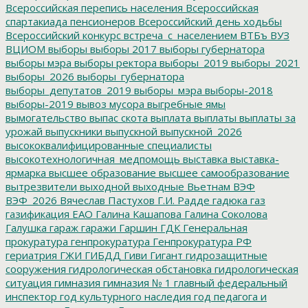
Всероссийская перепись населения
Всероссийская
спартакиада пенсионеров
Всероссийский день ходьбы
Всероссийский конкурс
встреча_с_населением
ВТБъ
ВУЗ
ВЦИОМ
выборы
выборы 2017
выборы губернатора
выборы мэра
выборы ректора
выборы_2019
выборы_2021
выборы_2026
выборы_губернатора
выборы_депутатов_2019
выборы_мэра
выборы-2018
выборы-2019
вывоз мусора
выгребные ямы
вымогательство
выпас скота
выплата
выплаты
выплаты за
урожай
выпускники
выпускной
выпускной_2026
высококвалифицированные специалисты
высокотехнологичная_медпомощь
выставка
выставка-
ярмарка
высшее образование
высшее самообразование
вытрезвители
выходной
выходные
Вьетнам
ВЭФ
ВЭФ_2026
Вячеслав Пастухов
Г.И. Радде
гадюка
газ
газификация ЕАО
Галина Кашапова
Галина Соколова
Галушка
гараж
гаражи
Гаршин
ГДК
Генеральная
прокуратура
генпрокуратура
Генпрокуратура РФ
гериатрия
ГЖИ
ГИБДД
Гиви
Гигант
гидрозащитные
сооружения
гидрологическая обстановка
гидрологическая
ситуация
гимназия
гимназия № 1
главный федеральный
инспектор
год культурного наследия
год педагога и