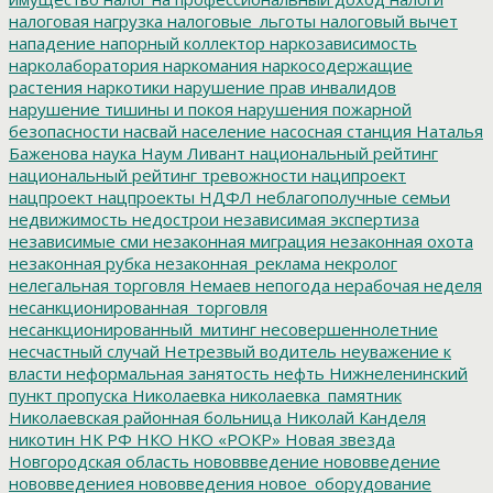
налоговая нагрузка
налоговые_льготы
налоговый вычет
нападение
напорный коллектор
наркозависимость
нарколаборатория
наркомания
наркосодержащие
растения
наркотики
нарушение прав инвалидов
нарушение тишины и покоя
нарушения пожарной
безопасности
насвай
население
насосная станция
Наталья
Баженова
наука
Наум Ливант
национальный рейтинг
национальный рейтинг тревожности
наципроект
нацпроект
нацпроекты
НДФЛ
неблагополучные семьи
недвижимость
недострои
независимая экспертиза
независимые сми
незаконная миграция
незаконная охота
незаконная рубка
незаконная_реклама
некролог
нелегальная торговля
Немаев
непогода
нерабочая неделя
несанкционированная_торговля
несанкционированный_митинг
несовершеннолетние
несчастный случай
Нетрезвый водитель
неуважение к
власти
неформальная занятость
нефть
Нижнеленинский
пункт пропуска
Николаевка
николаевка_памятник
Николаевская районная больница
Николай Канделя
никотин
НК РФ
НКО
НКО «РОКР»
Новая звезда
Новгородская область
нововвведение
нововведение
нововведениея
нововведения
новое_оборудование