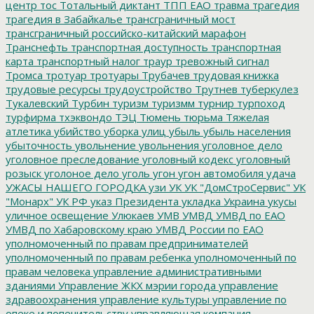
центр
тос
Тотальный диктант
ТПП ЕАО
травма
трагедия
трагедия в Забайкалье
трансграничный мост
трансграничный российско-китайский марафон
Транснефть
транспортная доступность
транспортная
карта
транспортный налог
траур
тревожный сигнал
Тромса
тротуар
тротуары
Трубачев
трудовая книжка
трудовые ресурсы
трудоустройство
Трутнев
туберкулез
Тукалевский
Турбин
туризм
туризмм
турнир
турпоход
турфирма
тхэквондо
ТЭЦ
Тюмень
тюрьма
Тяжелая
атлетика
убийство
уборка улиц
убыль
убыль населения
убыточность
увольнение
увольнения
уголовное дело
уголовное преследование
уголовный кодекс
уголовный
розыск
уголоное дело
уголь
угон
угон автомобиля
удача
УЖАСЫ НАШЕГО ГОРОДКА
узи
УК
УК "ДомСтроСервис"
УК
"Монарх"
УК РФ
указ Президента
укладка
Украина
укусы
уличное освещение
Улюкаев
УМВ
УМВД
УМВД по ЕАО
УМВД по Хабаровскому краю
УМВД России по ЕАО
уполномоченный по правам предпринимателей
уполномоченный по правам ребенка
уполномоченный по
правам человека
управление административными
зданиями
Управление ЖКХ мэрии города
управление
здравоохранения
управление культуры
управление по
опеке и попечительству
управляющая компания