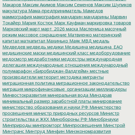
Макаров
Максим Акимов
Максим Семенов
Максим Шупиков
макулатура
Мама-предприниматель
Мамедов
маммография
мамография
мандарин
мандарины
Марвин
Токайер
Мария Костюк
Марк Кауфман
маркировка товаров
Марковский
март
март_2026
маска
Масленица
масочный
режим
массовое сокращение
Матвиенко
материнский
капитал
маткапитал
Махинько
Маяк
МВД
медаль
Медведев
медведь
медики
Медицина
медицина_ЕАО
медицинские маски
медицинский класс
медоборудование
медосмотр
медработники
медсестры
международная
делегация
международные отношения
международный
полумарафон «Биробиджан-Валдгейм»
местные
производители
метеорит
методика
мигранты
миграционная политика
миграционное законодательство
миграция
микрофинансовые_организации
миллиардеры
Минвостокразвития
минеральная вода
Минздрав
минимальный размер заработной платы
минирование
министерство образования и науки РФ
Министерство
просвещения
министр природных ресурсов
Министр
строительства и ЖКХ
Минобороны РФ
Минобрнауки
Минприроды
минпромторг
Минпросвещения
Минстрой
Минтранс
Минтруд
Минфин
Минэкономразвития