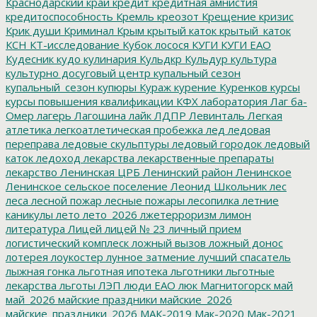
Краснодарский край
кредит
кредитная амнистия
кредитоспособность
Кремль
креозот
Крещение
кризис
Крик души
Криминал
Крым
крытый каток
крытый_каток
КСН
КТ-исследование
Кубок лосося
КУГИ
КУГИ ЕАО
Кудесник
кудо
кулинария
Кульдкр
Кульдур
культура
культурно досуговый центр
купальный сезон
купальный_сезон
купюры
Кураж
курение
Куренков
курсы
курсы повышения квалификации
КФХ
лаборатория
Лаг ба-
Омер
лагерь
Лагошина
лайк
ЛДПР
Левинталь
Легкая
атлетика
легкоатлетическая пробежка
лед
ледовая
переправа
ледовые скульптуры
ледовый городок
ледовый
каток
ледоход
лекарства
лекарственные препараты
лекарство
Ленинская ЦРБ
Ленинский район
Ленинское
Ленинское сельское поселение
Леонид Школьник
лес
леса
лесной пожар
лесные пожары
лесопилка
летние
каникулы
лето
лето_2026
лжетерроризм
лимон
литература
Лицей
лицей № 23
личный прием
логистический комплеск
ложный вызов
ложный донос
лотерея
лоукостер
лунное затмение
лучший спасатель
лыжная гонка
льготная ипотека
льготники
льготные
лекарства
льготы
ЛЭП
люди ЕАО
люк
Магнитогорск
май
май_2026
майские праздники
майские_2026
майские_праздники_2026
МАК-2019
Мак-2020
Мак-2021