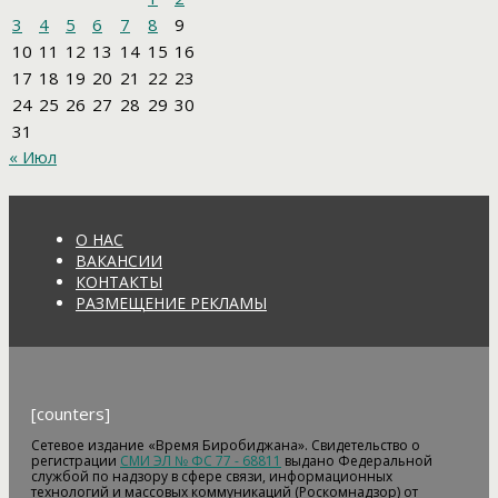
3
4
5
6
7
8
9
10
11
12
13
14
15
16
17
18
19
20
21
22
23
24
25
26
27
28
29
30
31
« Июл
О НАС
ВАКАНСИИ
КОНТАКТЫ
РАЗМЕЩЕНИЕ РЕКЛАМЫ
[counters]
Сетевое издание «Время Биробиджана». Свидетельство о
регистрации
СМИ ЭЛ № ФС 77 - 68811
выдано Федеральной
службой по надзору в сфере связи, информационных
технологий и массовых коммуникаций (Роскомнадзор) от