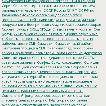
сибиреязвенные захоронения
сигареты
СИЗО
сирена
Сирия
Сироткин
сироты
система оповещения
система
оповещения населения
СК
СК России
СК РФ
СК РФ по
Хабаровскому краю
сказка
скандал
сквер
сквер
пограничников
скейт-парк
скидка
скидки и акции
склад
вооружения и боеприпасов
склад пиломатериалов
скорая
Скорая помощь
СКУД
СКУДы
Следственный комитет
Слет
будущих медиков
служебная командировка
служебные
собаки
смертность
смертность населения
смерть на
рабочем месте
СМИ
Смидович
Смидовичский район
смотровая площадка
СМП
снег
снегопад
снюс
собаки
собор Парижской Богоматери
Собра
Собрание депутатов
Совет ветеранов
Совет Федерации
советские ГОСТы
советские зарплаты
Совфед
Сокол
сокращения
Солнцев
Солтус
Солцнев
соотечественники
Сопка
соревнования
сотовая связь
сотрудничество
соцвыплаты
соцзащита
социально-культурный центр
социально-политическая
устойчивость
социально-экономическое положение
социальное питание
социальные выплаты
социальные
пенсии
социальные сети
социальный контракт
Социальный фонд
соцопрос
соцсети
соя
спасатели
спасение
спецтранспорт
СПИД
спорт
спортивная
акробатика
спортивная площадка
спорткомплекс