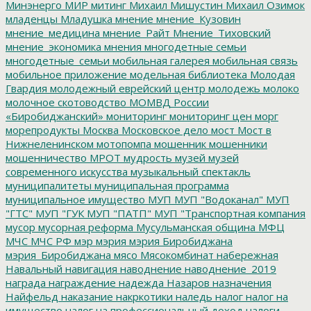
Минэнерго
МИР
митинг
Михаил Мишустин
Михаил Озимок
младенцы
Младушка
мнение
мнение_Кузовин
мнение_медицина
мнение_Райт
Мнение_Тиховский
мнение_экономика
мнения
многодетные семьи
многодетные_семьи
мобильная галерея
мобильная связь
мобильное приложение
модельная библиотека
Молодая
Гвардия
молодежный еврейский центр
молодежь
молоко
молочное скотоводство
МОМВД России
«Биробиджанский»
мониторинг
мониторинг цен
морг
морепродукты
Москва
Московское дело
мост
Мост в
Нижнеленинском
мотопомпа
мошенник
мошенники
мошенничество
МРОТ
мудрость
музей
музей
современного искусства
музыкальный спектакль
муниципалитеты
муниципальная программа
муниципальное имущество
МУП
МУП "Водоканал"
МУП
"ГТС"
МУП "ГУК
МУП "ПАТП"
МУП "Транспортная компания
мусор
мусорная реформа
Мусульманская община
МФЦ
МЧС
МЧС РФ
мэр
мэрия
мэрия Биробиджана
мэрия_Биробиджана
мясо
Мясокомбинат
набережная
Навальный
навигация
наводнение
наводнение_2019
награда
награждение
надежда
Назаров
назначения
Найфельд
наказание
накркотики
наледь
налог
налог на
имущество
налог на профессиональный доход
налоги