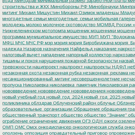
вода
Минздрав
минимальный размер заработной платы
мин
строительства и ЖКХ
Минобороны РФ
Минобрнауки
Минпр
митинг
Михаил Мишустин
Михаил Озимок
младенцы
Младу
многодетные семьи
многодетные_семьи
мобильная галере
молодежь
молоко
молочное скотоводство
МОМВД России «
Нижнеленинском
мотопомпа
мошенник
мошенники
мошенн
программа
муниципальное имущество
МУП
МУП "Водокана
МФЦ
МЧС
МЧС РФ
мэр
мэрия
мэрия Биробиджана
мэрия_Б
надежда
Назаров
назначения
Найфельд
наказание
накркот
налоговый вычет
нападение
напорный коллектор
наркозави
тишины и покоя
нарушения пожарной безопасности
насвай
тревожности
наципроект
нацпроект
нацпроекты
НДФЛ
неб
незаконная охота
незаконная рубка
незаконная_реклама
не
несанкционированный_митинг
несовершеннолетние
несчас
пропуска
Николаевка
николаевка_памятник
Николаевская ра
нововвведение
нововведение
нововведениея
нововведен
новый учебный год
новый_год_2024
новый_год_2025
новый
поликлиника
облздрав
Облученский район
облучье
Облэнер
образовательные_организации
Обращение
обращения гр
общественный транспорт
общество
общество "Знание"
общ
ограбление
ограничение движения
ОГЭ
ОДН
ожоги
озелен
ОМП
ОМС
Омск
онкодиспансер
онкологическая служба
онко
оползень
оппозиция
оправдательный приговор
опроверже