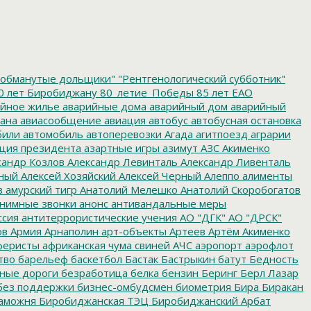
обманутые дольщики"
"Рентгенологический субботник"
0 лет Биробиджану
80_летие_Победы
85 лет ЕАО
йное жилье
аварийные дома
аварийный дом
аварийный
ана
авиасообщение
авиация
автобус
автобусная остановка
били
автомобиль
автоперевозки
Агада
агитпоезд
аграрии
ция президента
азартные игры
азимут
АЗС
Акименко
сандр Козлов
Александр Левинталь
Александр Ливенталь
ный
Алексей Хозяйский
Алексей Черный
Алеппо
алименты
з
амурский тигр
Анатолий Мелешко
Анатолий Скоробогатов
нимные звонки
анонс
антивандальные меры
ссия
антитеррористические учения
АО "ДГК"
АО "ДРСК"
ов
Армия
Арнаполин
арт-объекты
Артеев
Артём Акименко
еристы
африканская чума свиней
АЧС
аэропорт
аэрофлот
тво
барельеф
баскетбол
Бастак
Бастрыкин
батут
Бедность
нные дороги
безработица
белка
бензин
Беринг
Берл Лазар
без поддержки
бизнес-омбудсмен
биометрия
Бира
Биракан
аможня
Биробиджанская ТЭЦ
Биробиджанский Арбат