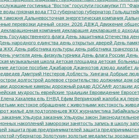
осслужащие
гостиница "Восток"
госуслуги
госхакупки
ГП "Фар
е воды
грязная вода
ГТО
губернатор
губернатор Гольдштей
я таможня
Дальневосточная энергетическая компания
Дальне
чные перевозки
дачный_сезон_2026
ДВЖД
Движение общес
декларационная компания
декларация
декларация о дохода
нь Государственного флага
День защитника Отечества
ден
ень народного единства
день открытых дверей
День памят
а ЖКХ
День работника культуры
день работника транспорта
день учителя
день физкультурника
День флага России
День
ская музыкальная школа
детская площадка
детская_больниц
ание
детское пособие
Джабаров
Джанхотов
дзюдо
диабет
ди
едведев
Дмитрий Нестеров
Доблесть_Хингана
Добрые люд
острои
долгострой
долевое строительство
должники
дом о
аки
дорожные камеры
дорожный радар
ДОСААФ
дотации
до
ейская_мудрость
еврейские традиции
Евровидение
Евросе
Елена Хахалева
ель
ЕНВД
Ефим Вепринский
жалоба
жд пере
детьми
жестокое обращение с животными
жестокость
живо
ирот
жильё для подтопленцев
ЖКХ
журналистика
Забайкальск
м
заказник Ульдура
заказник Ульдуры
закон
Законодательное
ионных накоплений
заморозки
занятость
запись в школу
запо
дей
защита прав предпринимателей
защита предпринимате
лотой губернатор
Золотухин
золотые медалисты
зоозащит