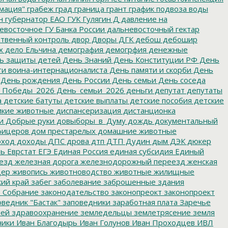
мация"
грабеж
град
граница
грант
график подвоза воды
н
губернатор ЕАО
ГУК
Гулягин
Д
давление на
восточное ГУ Банка России
дальневосточный гектар
твенный контроль
двор
Дворы
ДГК
дебош
дебошир
х
дело Ельчина
демография
демогрфия
денежные
ь защиты детей
День Знаний
День Конституции РФ
День
и воина-интернационалиста
День памяти и скорби
День
День рождения
День России
День семьи
День соседа
_Победы_2026
День_семьи_2026
деньги
депутат
депутаты
а
детские батуты
детские выплаты
детские пособия
детские
кие животные
диспансеризация
дистанционка
и
Добрые руки
довыборы_в_Думу
дождь
документальный
фицеров
дом престарелых
домашние животные
ход
доходы
ДПС
дрова
дтп
ДТП
Дудин
дым
ДЭК
дюкер
ть
Еврстат
ЕГЭ
Единая Россия
единая субсидия
Единый
езд
железная дорога
железнодорожный переезд
женская
дер
живопись
животноводство
животные
жилищные
ий край
забег
заболевание
заброшенные здания
 Собрание
законодательство
законопреокт
законопроект
ведник "Бастак"
заповедники
заработная плата
Заречье
лей
здравоохранение
земледельцы
землетрясение
земля
ники
Иван Благодырь
Иван Голунов
Иван Проходцев
ИВЛ