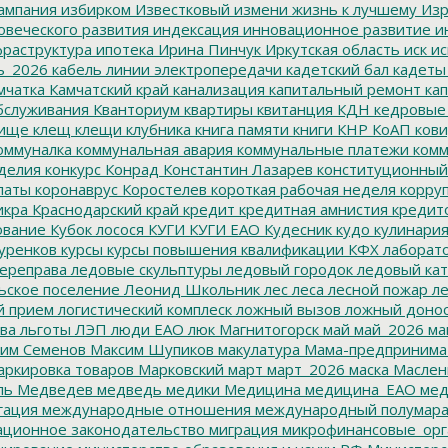
ампания
избирком
Известковый
измени жизнь к лучшему
Изр
овеческого развития
индексация
инновационное развитие
ин
раструктура
ипотека
Ирина Пинчук
Иркутская область
иск
ис
ь_2026
кабель линии электропередачи
кадетский бал
кадеты
мчатка
Камчатский край
канализация
капитальный ремонт
кап
бслуживания
Кванториум
квартиры
квитанция
КДН
кедровые
ище
клещ
клещи
клубника
книга памяти
книги
КНР
КоАП
кови
оммуналка
коммунальная авария
коммунальные платежи
комм
делия
конкурс
Конрад
Константин Лазарев
конституционный
латы
коронаврус
Коростелев
короткая рабочая неделя
корру
икра
Краснодарский край
кредит
кредитная амнистия
кредит
ование
Кубок лосося
КУГИ
КУГИ ЕАО
Кудесник
кудо
кулинари
уренков
курсы
курсы повышения квалификации
КФХ
лаборат
ереправа
ледовые скульптуры
ледовый городок
ледовый кат
ьское поселение
Леонид Школьник
лес
леса
лесной пожар
ле
й прием
логистический комплеск
ложный вызов
ложный доно
ва
льготы
ЛЭП
люди ЕАО
люк
Магнитогорск
май
май_2026
ма
им Семенов
Максим Шупиков
макулатура
Мама-предпринима
ркировка товаров
Марковский
март
март_2026
маска
Маслен
ль
Медведев
медведь
медики
Медицина
медицина_ЕАО
мед
гация
международные отношения
международный полумара
ционное законодательство
миграция
микрофинансовые_орг