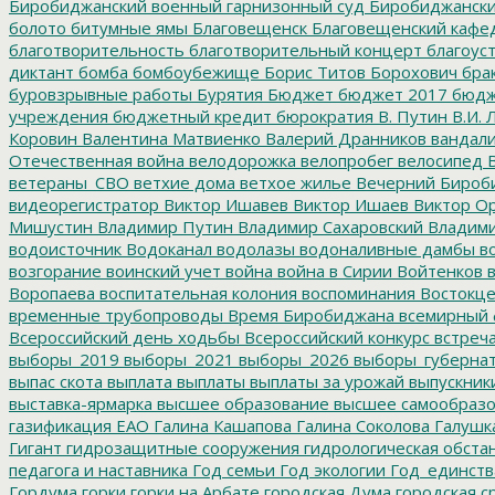
Биробиджанский военный гарнизонный суд
Биробиджанский
болото
битумные ямы
Благовещенск
Благовещенский кафе
благотворительность
благотворительный концерт
благоус
диктант
бомба
бомбоубежище
Борис Титов
Борохович
бра
буровзрывные работы
Бурятия
Бюджет
бюджет 2017
бюдж
учреждения
бюджетный кредит
бюрократия
В. Путин
В.И. 
Коровин
Валентина Матвиенко
Валерий Дранников
вандал
Отечественная война
велодорожка
велопробег
велосипед
В
ветераны_СВО
ветхие дома
ветхое жилье
Вечерний Бироб
видеорегистратор
Виктор Ишавев
Виктор Ишаев
Виктор О
Мишустин
Владимир Путин
Владимир Сахаровский
Владими
водоисточник
Водоканал
водолазы
водоналивные дамбы
во
возгорание
воинский учет
война
война в Сирии
Войтенков
в
Воропаева
воспитательная колония
воспоминания
Востокц
временные трубопроводы
Время Биробиджана
всемирный 
Всероссийский день ходьбы
Всероссийский конкурс
встреч
выборы_2019
выборы_2021
выборы_2026
выборы_губерна
выпас скота
выплата
выплаты
выплаты за урожай
выпускник
выставка-ярмарка
высшее образование
высшее самообразо
газификация ЕАО
Галина Кашапова
Галина Соколова
Галушк
Гигант
гидрозащитные сооружения
гидрологическая обста
педагога и наставника
Год семьи
Год экологии
Год_единств
Гордума
горки
горки на Арбате
городская Дума
городская с