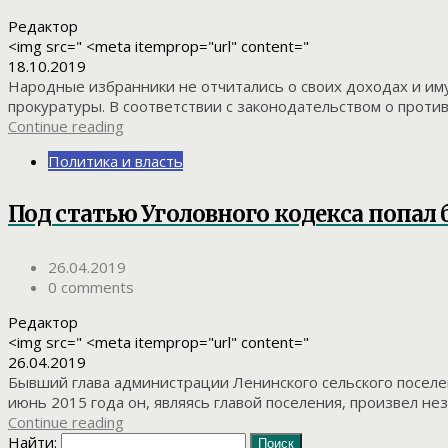
Редактор
<img src=" <meta itemprop="url" content="
18.10.2019
Народные избранники не отчитались о своих доходах и им
прокуратуры. В соответствии с законодательством о против
Continue reading
Политика и власть
Под статью Уголовного кодекса попал 
26.04.2019
0 comments
Редактор
<img src=" <meta itemprop="url" content="
26.04.2019
Бывший глава администрации Ленинского сельского поселе
июнь 2015 года он, являясь главой поселения, произвел н
Continue reading
Найти: