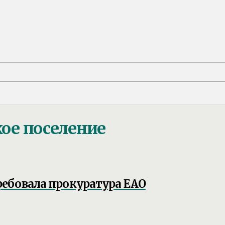
кое поселение
ребовала прокуратура ЕАО