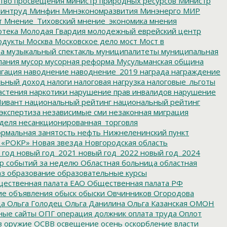
тво просвещения
министр природных ресурсов
Министр
интруд
Минфин
Минэкономразвития
Минэнерго
МИР
т
Мнение_Тиховский
мнение_экономика
мнения
отека
Молодая Гвардия
молодежный еврейский центр
одукты
Москва
Московское дело
мост
Мост в
ва
музыкальный спектакль
муниципалитеты
муниципальная
пания
мусор
мусорная реформа
Мусульманская община
гация
наводнение
наводнение_2019
награда
награждение
льный доход
налоги
налоговая нагрузка
налоговые_льготы
астения
наркотики
нарушение прав инвалидов
нарушение
ивант
национальный рейтинг
национальный рейтинг
экспертиза
независимые сми
незаконная миграция
деля
несанкционированная_торговля
рмальная занятость
нефть
Нижнеленинский пункт
 «РОКР»
Новая звезда
Новгородская область
 год
новый год_2021
новый год_2022
новый год_2024
р событий за неделю
Областная больница
областная
аз
образование
образовательные курсы
ественная палата ЕАО
Общественная палата РФ
ие
объявления
обыск
обыски
Овчинников
Огородова
да
Ольга Голодец
Ольга Данилина
Ольга Казанская
ОМОН
ные сайты
ОПГ
операция должник
оплата труда
Оплот
в
оружие
ОСВВ
освещение
осень
оскорбление власти