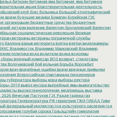
фельд
биткоин
битумная яма
битумная_яма
битумное
ворительная акция
благотворительная деятельность
ойцовский клуб
бокс
больница
большой этнографический
е врачи
будущие медики
Бумагин
Бурейская ГЭС
е организации
бюджетные средства
бюджетные
мский детдом
валежник
Валентин Брусиловский
Валентин
ябрьская социалистическая революция
Великая
теран
ветераны
ветераны пограничной службы
го баллона
взрыв метеорита
взятка
взятки
видеокамеры
ВККС
Владивосток
Владимир Марковский
Владимир
енняя политика
вода
водители
водка
водоемы
 сборы
военный комиссар
ВОЗ
возврат_стеклотары
итва
Волочаевский бой
вольная борьба
Ворожбит
орум
врач
врачебные ошибки
врачи
вредные привычки
аселения
Всероссийская спартакиада пенсионеров
ры губернатора
выборы мэра
выборы ректора
боры-2019
вывоз мусора
выгребные ямы
вымогательство
циалисты
высокотехнологичная_медпомощь
выставка
_2026
Вячеслав Пастухов
Г.И. Радде
гадюка
газ
куратура
Генпрокуратура РФ
гериатрия
ГЖИ
ГИБДД
Гиви
ный федеральный инспектор
год культурного наследия
год
олосование
голубая сорока
Гольдштейн
гомеопатия
ячая вода
горячая линия
горячее питание
госавтоинспекция