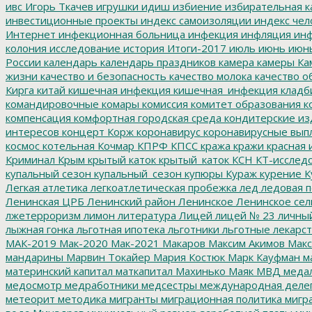
ивс
Игорь Ткачев
игрушки
идиш
избиение
избирательная к
инвестиционные проекты
индекс самоизоляции
индекс чел
Интернет
инфекционная больница
инфекция
инфляция
инф
колония
исследование
история
Итоги-2017
июль
июнь
июн
России
календарь
календарь праздников
камера
камеры
Ка
жизни
качество и безопасность
качество молока
качество о
Кирга
китай
кишечная инфекция
кишечная_инфекция
кладб
командировочные
комары
комиссия
комитет образования
к
компенсация
комфортная городская среда
кондитерские из
интересов
концерт
Корж
коронавирус
коронавирусные вып
космос
котельная
Кочмар
КПРФ
КПСС
кража
кражи
красная 
Криминал
Крым
крытый каток
крытый_каток
КСН
КТ-исслед
купальный сезон
купальный_сезон
купюры
Кураж
курение
К
Легкая атлетика
легкоатлетическая пробежка
лед
ледовая п
Ленинская ЦРБ
Ленинский район
Ленинское
Ленинское сел
лжетерроризм
лимон
литература
Лицей
лицей № 23
личны
лыжная гонка
льготная ипотека
льготники
льготные лекарст
МАК-2019
Мак-2020
Мак-2021
Макаров
Максим Акимов
Макс
мандарины
Марвин Токайер
Мария Костюк
Марк Кауфман
ма
материнский капитал
маткапитал
Махинько
Маяк
МВД
меда
медосмотр
медработники
медсестры
международная деле
метеорит
методика
мигранты
миграционная политика
мигра