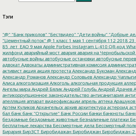
Тэги
"@"
"Банк приколов"
"Бествидео"
"Дети войны"
"Добрые де
"Цементный поток"
@
1 класс
1 мая
1 сентября
112
2018
23 
85_лет_ЕАО
9 мая
Apple
Forbes
Instagram
L-410
QR-код
Wha
жилфонд
аварийный мост
авария
авария на Чернобыльской
автобусные войны
автобусные остановки
автобусные перев
адвокат
Адвокаты
административная комиссия
администрат
активист
акция
акция протеста
Александр Буксман
Александ
Александр Романов
Александр Соловьев
Александр Чаплыг
Алиса
алкоголизация
Алкоголь
алкогольная продукция
аллер
Ангелы мира
Андрей Бялик
Андрей Голубь
Андрей Драчев
А
антикоррупционное законодательство
антисанитария
анти
апелляция
аппарат видеофиксации
апрель
аптека
Арашуков
Артём Куликов
Архангельск
архив
архитектура
астероид
ас
бал
банк
банк "Открытие"
Банк России
банки
банкноты
банк
бездомные
бездомные животные
безналичные платежи
Бе
бесплатные лекарства
Бессмертные дела
Бессмертный пол
Бирария
БирЗСТ
Биробидажан
Биробиджан
Биробиджан-2