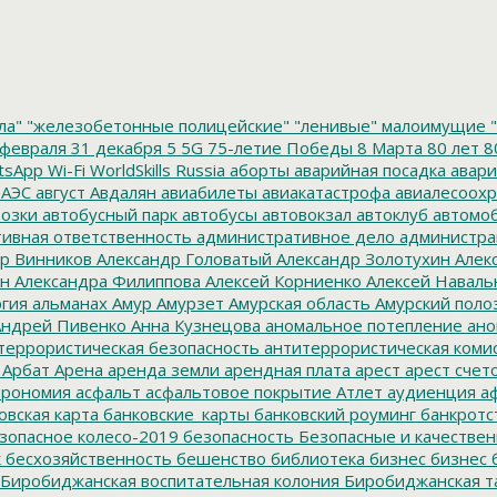
ла"
"железобетонные полицейские"
"ленивые" малоимущие
"
февраля
31 декабря
5
5G
75-летие Победы
8 Марта
80 лет
8
tsApp
Wi-Fi
WorldSkills Russia
аборты
аварийная посадка
авари
 АЭС
август
Авдалян
авиабилеты
авиакатастрофа
авиалесоохр
озки
автобусный парк
автобусы
автовокзал
автоклуб
автомо
ивная ответственность
административное дело
администра
р Винников
Александр Головатый
Александр Золотухин
Алек
ин
Александра Филиппова
Алексей Корниенко
Алексей Наваль
гия
альманах
Амур
Амурзет
Амурская область
Амурский поло
ндрей Пивенко
Анна Кузнецова
аномальное потепление
ано
террористическая безопасность
антитеррористическая коми
Арбат
Арена
аренда земли
арендная плата
арест
арест счет
трономия
асфальт
асфальтовое покрытие
Атлет
аудиенция
аф
овская карта
банковские_карты
банковский роуминг
банкротс
зопасное колесо-2019
безопасность
Безопасные и качестве
к
бесхозяйственность
бешенство
библиотека
бизнес
бизнес 
Биробиджанская воспитательная колония
Биробиджанская т