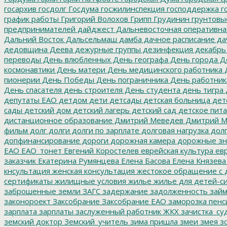
госархив
госдолг
Госдума
госжилинспекция
господдержка
г
график работы
Григорий Волохов
Грипп
Грудинин
грунтовы
предпринимателей
дайджест
Дальневосточная оперативна
Дальний Восток
Дальсельмаш
дамба
дачное расписание
да
дедовщина
Деева
дежурные группы
дезинфекция
декабрь
переводы
День влюбленных
День географа
День города
Де
космонавтики
День матери
День медицинского работника
Д
пионерии
День Победы
День пограничника
День работник
День спасателя
день строителя
День студента
день тигра
депутаты ЕАО
детдом
дети
детсады
детская больница
дет
сады
детский дом
детский лагерь
детский сад
детское пит
дистанционное образование
Дмитрий Меведев
Дмитрий М
фильм
долг
долги
долги по зарплате
долговая нагрузка
долг
допфинансирование
дороги
дорожная камера
дорожные зн
ЕАО
ЕАО_тонет
Евгений Коростелев
еврейская культура
евр
заказчик
Екатерина Румянцева
Елена Басова
Елена Князева
кнсультация
женская консультация
жестокое обращение с 
сертификаты
жилищные условия
жилье
жилье для детей-с
заброшенные земли
ЗАГС
задержание
задолженность
зай
законороект
Заксобрание
Заксобрание ЕАО
заморозка пенс
зарплата
зарплаты
заслуженный работник ЖКХ
зачистка_су
земский доктор
Земский_учитель
зима пришла
змеи
змея
зо