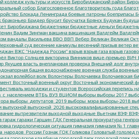
 колледж культуры и искусств
Биробиджанский район
Биро
дральный собор
Благословенное
благотворитель года
благот
тройство
Блокада Ленинграда
боевые патроны
боеприпасы
Б
к
браконьер
Бридер
брусит
брусчатка
Брянск
Будукан
будущи
ет Биробиджана
бюджетники
бюджетные деньги
бюджетны
Ленин
Вадим Зингман
вакцина
вакцинация
Валдгейм
Валдгей
изм
вандалы
Васильева
ВВО
ВВП
Вебер
Великан
Великая Окт
ерховный суд
весенние каникулы
весенний призыв
ветер
ве
иджан
ВЖС "Надежда России"
взрыв
взрыв газа
взрыв газово
рёл
Виктор Солнцев
викторина
Винников
вице-премьер
ВИЧ
р Якушев
власть
внеплановая проверка
Внешний долг
внутр
донапорная башня
водоснабжение
военная служба
военные
окзал
волейбол
волк
Волонтеры
Волочаевка
Волочаевская б
емент
Восточный военный округ
Восточный экономический ф
фестиваль молодежи и студентов
Всероссийская перепись н
а_с_населением
ВТБъ
ВУЗ
ВЦИОМ
выборы
выборы 2017
выбо
тора
выборы_депутатов_2019
выборы_мэра
выборы-2018
вы
и
выпускной
выпускной_2026
высококвалифицированные спе
вание
вытрезвители
выходной
выходные
Вьетнам
ВЭФ
ВЭФ
а
гараж
гаражи
Гаршин
ГДК
Генеральная прокуратура
генпро
новка
гидрологическая ситуация
гимназия
гимназия № 1
глав
а_народов_России
Гознак
ГОК
Голикова
Головатый
гололед
г
реда
городское кладбище
городской парк
городской пляж
гор