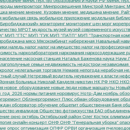
ирование
министерство образования и науки РФ
Министерс
ироды
минпромторг
Минпросвещения
Минстрой
Минтранс
М
шка
мнение
мнение_Кузовин
мнение_медицина
мнение_Рай
я
мобильная связь
мобильное приложение
модельная библи
Биробиджанский»
мониторинг
мониторинг цен
морг
морепр
ичество
МРОТ
мудрость
музей
музей современного искусст
л"
МУП "ГТС"
МУП "ГУК
МУП "ПАТП"
МУП "Транспортная ком
иробиджана
мясо
Мясокомбинат
набережная
Навальный
нави
ики
наледь
налог
налог на имущество
налог на профессиона
симость
нарколаборатория
наркомания
наркосодержащие р
население
насосная станция
Наталья Баженова
наука
Наум Л
лагополучные семьи
недвижимость
недострои
независимая 
кролог
нелегальная торговля
Немаев
непогода
нерабочая не
тный случай
Нетрезвый водитель
неуважение к власти
нефо
йонная больница
Николай Канделя
никотин
НК РФ
НКО
НКО
ия
новое_оборудование
новые люди
новые маршруты
Новый
_год_2026
нормы питания
норовирус
Нотр-Дам
ноябрь
обзо
горемонт
Облэнергоремонт Плюс
обман
оборудование
обр
аждан
обсерватор
обучение
общепит
общественная баня
общ
ество инвалидов
Общество фотоискусства ЕАО
объединен
ение
окно
октябрь
Октябрьский район
Олег Костюк
олимпиа
логия
онлайн-концерт
ОНФ
ОНФ "Генеральная уборка"
опас
ние
опрос
оптимизация
ОПФР
ОРВИ
организация пчеловодо