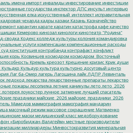
аиль
имена
импорт
инвалиды
инвестирование
инвестиции
остранные государства
инспектор ДПС
инсульт
интервью
кусственная елка
искусственный_интеллект
исправительная
кадровая чехарда
кадры
казаки
Казань
Казначейство
ремонт
карантин
карате
каратин
катастрофа
кафе
качество
 шишки
Кемерово
кинозал
кинологи
кинотеатр "Родина"
д-сводка
Кодекс
колледж культуры
колония
командировка
унальные услуги
компенсации
компенсационные расходы
 суд
конституция
контрабанда
контрафакт
конфликт
пция
корь
Косвинцев
космодром
космодром_Восточный
оспособность
Кремль
креозот
Крещение
кризис
Крик души
я
Кульдкр
Кульдур
культура
культурно досуговый центр
ория
Лаг ба-Омер
лагерь
Лагошина
лайк
ЛДПР
Левинталь
ок
ледоход
лекарства
лекарственные препараты
лекарство
сные пожары
лесопилка
летние каникулы
лето
лето_2026
с
лотерея
лоукостер
лунное затмение
лучший спасатель
йские праздники
майские_2026
майские_праздники_2026
тель
Мамедов
маммография
мамография
мандарин
ица
масочный режим
массовое сокращение
Матвиенко
ицинские маски
медицинский класс
медоборудование
фон «Биробиджан-Валдгейм»
местные производители
анизации
миллиардеры
Минвостокразвития
минеральная