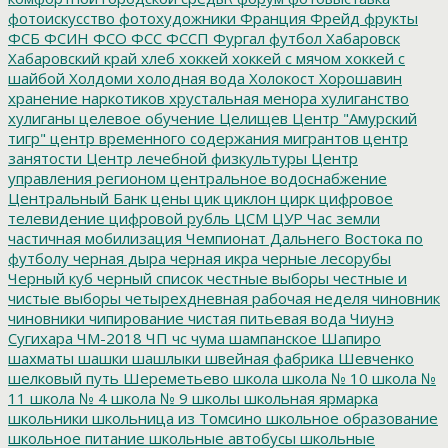
фотоискусство
фотохудожники
Франция
Фрейд
фрукты
ФСБ
ФСИН
ФСО
ФСС
ФССП
Фургал
футбол
Хабаровск
Хабаровский край
хлеб
хоккей
хоккей с мячом
хоккей с
шайбой
Холдоми
холодная вода
Холокост
Хорошавин
хранение наркотиков
хрустальная менора
хулиганство
хулиганы
целевое обучение
Целищев
Центр "Амурский
тигр"
центр временного содержания мигрантов
центр
занятости
Центр лечебной физкультуры
Центр
управления регионом
центральное водоснабжение
Центральный Банк
цены
цик
циклон
цирк
цифровое
телевидение
цифровой рубль
ЦСМ
ЦУР
Час земли
частичная мобилизация
Чемпионат Дальнего Востока по
футболу
черная дыра
черная икра
черные лесорубы
Черный куб
черный список
честные выборы
честные и
чистые выборы
четырехдневная рабочая неделя
чиновник
чиновники
чипирование
чистая питьевая вода
Чиунэ
Сугихара
ЧМ-2018
ЧП
чс
чума
шампанское
Шапиро
шахматы
шашки
шашлыки
швейная фабрика
Шевченко
шелковый путь
Шереметьево
школа
школа № 10
школа №
11
школа № 4
школа № 9
школы
школьная ярмарка
школьники
школьница из Томсино
школьное образование
школьное питание
школьные автобусы
школьные