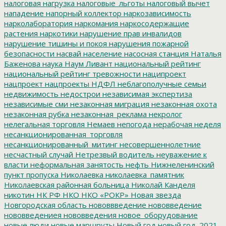
налоговая нагрузка
налоговые_льготы
налоговый вычет
нападение
напорный коллектор
наркозависимость
нарколаборатория
наркомания
наркосодержащие
растения
наркотики
нарушение прав инвалидов
нарушение тишины и покоя
нарушения пожарной
безопасности
насвай
население
насосная станция
Наталья
Баженова
наука
Наум Ливант
национальный рейтинг
национальный рейтинг тревожности
наципроект
нацпроект
нацпроекты
НДФЛ
неблагополучные семьи
недвижимость
недострои
независимая экспертиза
независимые сми
незаконная миграция
незаконная охота
незаконная рубка
незаконная_реклама
некролог
нелегальная торговля
Немаев
непогода
нерабочая неделя
несанкционированная_торговля
несанкционированный_митинг
несовершеннолетние
несчастный случай
Нетрезвый водитель
неуважение к
власти
неформальная занятость
нефть
Нижнеленинский
пункт пропуска
Николаевка
николаевка_памятник
Николаевская районная больница
Николай Канделя
никотин
НК РФ
НКО
НКО «РОКР»
Новая звезда
Новгородская область
нововвведение
нововведение
нововведениея
нововведения
новое_оборудование
новые люди
новые маршруты
Новый год
новый год_2021