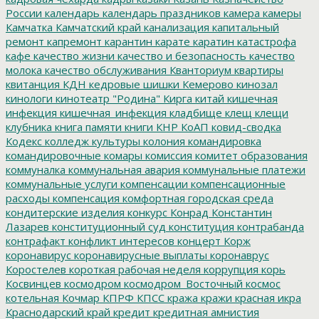
России
календарь
календарь праздников
камера
камеры
Камчатка
Камчатский край
канализация
капитальный
ремонт
капремонт
карантин
карате
каратин
катастрофа
кафе
качество жизни
качество и безопасность
качество
молока
качество обслуживания
Кванториум
квартиры
квитанция
КДН
кедровые шишки
Кемерово
кинозал
кинологи
кинотеатр "Родина"
Кирга
китай
кишечная
инфекция
кишечная_инфекция
кладбище
клещ
клещи
клубника
книга памяти
книги
КНР
КоАП
ковид-сводка
Кодекс
колледж культуры
колония
командировка
командировочные
комары
комиссия
комитет образования
коммуналка
коммунальная авария
коммунальные платежи
коммунальные услуги
компенсации
компенсационные
расходы
компенсация
комфортная городская среда
кондитерские изделия
конкурс
Конрад
Константин
Лазарев
конституционный суд
конституция
контрабанда
контрафакт
конфликт интересов
концерт
Корж
коронавирус
коронавирусные выплаты
коронаврус
Коростелев
короткая рабочая неделя
коррупция
корь
Косвинцев
космодром
космодром_Восточный
космос
котельная
Кочмар
КПРФ
КПСС
кража
кражи
красная икра
Краснодарский край
кредит
кредитная амнистия