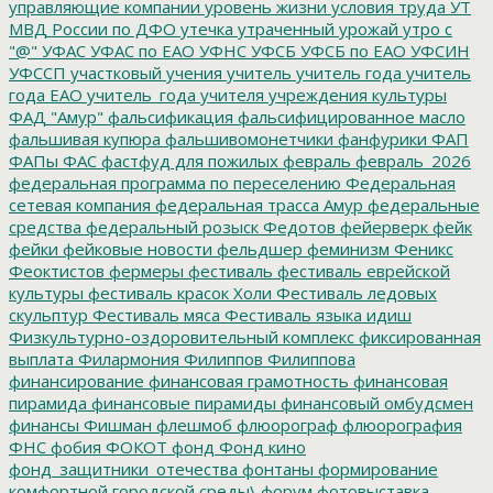
управляющие компании
уровень жизни
условия труда
УТ
МВД России по ДФО
утечка
утраченный урожай
утро с
"@"
УФАС
УФАС по ЕАО
УФНС
УФСБ
УФСБ по ЕАО
УФСИН
УФССП
участковый
учения
учитель
учитель года
учитель
года ЕАО
учитель_года
учителя
учреждения культуры
ФАД "Амур"
фальсификация
фальсифицированное масло
фальшивая купюра
фальшивомонетчики
фанфурики
ФАП
ФАПы
ФАС
фастфуд для пожилых
февраль
февраль_2026
федеральная программа по переселению
Федеральная
сетевая компания
федеральная трасса Амур
федеральные
средства
федеральный розыск
Федотов
фейерверк
фейк
фейки
фейковые новости
фельдшер
феминизм
Феникс
Феоктистов
фермеры
фестиваль
фестиваль еврейской
культуры
фестиваль красок Холи
Фестиваль ледовых
скульптур
Фестиваль мяса
Фестиваль языка идиш
Физкультурно-оздоровительный комплекс
фиксированная
выплата
Филармония
Филиппов
Филиппова
финансирование
финансовая грамотность
финансовая
пирамида
финансовые пирамиды
финансовый омбудсмен
финансы
Фишман
флешмоб
флюорограф
флюорография
ФНС
фобия
ФОКОТ
фонд
Фонд кино
фонд_защитники_отечества
фонтаны
формирование
комфортной городской среды\
форум
фотовыставка