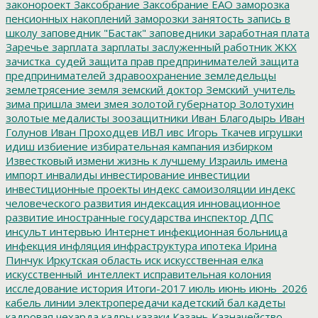
законороект
Заксобрание
Заксобрание ЕАО
заморозка
пенсионных накоплений
заморозки
занятость
запись в
школу
заповедник "Бастак"
заповедники
заработная плата
Заречье
зарплата
зарплаты
заслуженный работник ЖКХ
зачистка_судей
защита прав предпринимателей
защита
предпринимателей
здравоохранение
земледельцы
землетрясение
земля
земский доктор
Земский_учитель
зима пришла
змеи
змея
золотой губернатор
Золотухин
золотые медалисты
зоозащитники
Иван Благодырь
Иван
Голунов
Иван Проходцев
ИВЛ
ивс
Игорь Ткачев
игрушки
идиш
избиение
избирательная кампания
избирком
Известковый
измени жизнь к лучшему
Израиль
имена
импорт
инвалиды
инвестирование
инвестиции
инвестиционные проекты
индекс самоизоляции
индекс
человеческого развития
индексация
инновационное
развитие
иностранные государства
инспектор ДПС
инсульт
интервью
Интернет
инфекционная больница
инфекция
инфляция
инфраструктура
ипотека
Ирина
Пинчук
Иркутская область
иск
искусственная елка
искусственный_интеллект
исправительная колония
исследование
история
Итоги-2017
июль
июнь
июнь_2026
кабель линии электропередачи
кадетский бал
кадеты
кадровая чехарда
кадры
казаки
Казань
Казначейство