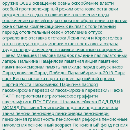
оружие
ОСВВ
освещение
осень
оскорбление власти
особый противопожарный режим
остановка
остановки
осужденные
отдых
отключение
отключение воды
отключение горячей воды
открытое обращение
открытые
окна
отмена компенсационных выплат
отопительный
период
отопительный сезон
отопление
отпуск
отравление
отставка
отставка Левинталя и Коростелёва
отцы города
отцы-одиночки
отчетность
охота
охрана
труда
очереди
очередь на жилье
очистные сооружения
Павел Малышев
Павлова
паводок
падение
пал
палаточный
лагерь
Палькина
Памфилова
памятная акция
памятник
памятник-мемориал
память
панихида
парад выпускников
Парад колясок
Парад Победы
Парасибириада-2019
Парк
парк Весна
парковка
парта_героев
партийный проект
Партия Роста
Пархоменко
Парыгина
паспорт
пассажирские перевозки
пассажирские перевозки\
Пасха
ПАТП
патриотизм
патриотическое граффити
пауэрлифтинг
ПГУ
ПГУ им. Шолом-Алейхема
ПДД
ПДН
МОМВД России «Ленинский»
педагоги
педагогическая
тайна
пенсии
пенсионер
пенсионерка
пенсионеры
пенсионная грамотность
пенсионная реформа
пенсионные
накопления
пенсионный возраст
Пенсионный фонд
пенсия