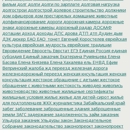
фильм
долг
долги
долги по зарплате
долговая нагрузка
долгострои
долгострой
долевое строительство
должники
дом офицеров
дом престарелых
домашние животные
допфинансирование
дороги
дорожная камера
дорожные
знаки
дорожные камеры
дорожный радар
ДОСААФ
дотации
доход
доходы
ДПС
дрова
ДТП
дтп
Дудин
дым
ДЭК
дюкер
ЕАО
ЕАО_тонет
Евгений Коростелев
еврейская
культура
еврейская_мудрость
еврейские традиции
Евровидение
Евросеть
Еврстат
ЕГЭ
Единая Россия
единая
субсидия
Единый заказчик
Екатерина Румянцева
Елена
Басова
Елена Князева
Елена Хахалева
ель
ЕНВД
Ефим
Вепринский
жалоба
жд переезд
железная дорога
железнодорожный переезд
женская кнсультация
женская
консультация
жестокое обращение с детьми
жестокое
обращение с животными
жестокость
живодер
живопись
животноводство
животные
жилищные сертификаты
жилищные условия
жилье
жилье для детей-сирот
жильё
для подтопленцев
ЖКХ
журналистика
Забайкальский край
забег
заболевание
заброшенные здания
заброшенные
земли
ЗАГС
задержание
задолженность
займ
заказник
Ульдура
заказник Ульдуры
закон
Законодательное
Собрание
законодательство
законопреокт
законопроект