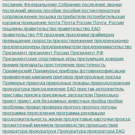
послание Федеральному Собранию
последние звонки
последний звонок
пособие
пособия
постинтернатное
сопровождение
посылка
потребители
потребительская
корзина
похищение
почта
Почта России
Почта_России
пошлины
правительство
правительство ЕАО
правительство РФ
праздник
праздники
праймериз
превышение скорости
предостережение
предпенсионер
предпенсионеры
предприниматели
предпринимательство
Президент
президент России
Президент РФ
Президентские спортивные игры
презумпция доверия
премия
препараты
преступление
преступность
Приамурский
Приамурье
приборы фотовидеофиксации
прививочная кампания
приговор
пригородные поезда
Приморье
природа
природные пожары
природоохранная
прокуратура
присоединение ЕАО
пристав-исполнитель
приставы
присяга
присяжные заседатели
Приходько
приют
приют для бездомных животных
пробка
пробки
проблемы
провал
проверка
прогноз
прогноз погоды
программа переселения
программа реновации
продолжительность жизни
продуктовые карточки
проезд
прожиточный минимум
производство
происшествие
прократура
прокуратруа
Прокуратура
прокуратура ЕАО