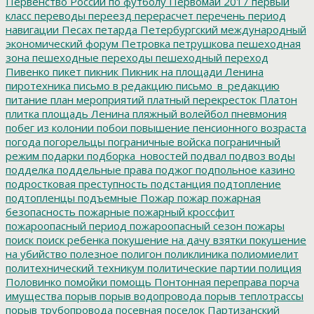
Первенство России по футболу
Первомай 2017
первый
класс
переводы
переезд
перерасчет
перечень
период
навигации
Песах
петарда
Петербургский международный
экономический форум
Петровка
петрушкова
пешеходная
зона
пешеходные переходы
пешеходный переход
Пивенко
пикет
пикник
Пикник на площади Ленина
пиротехника
письмо в редакцию
письмо_в_редакцию
питание
план мероприятий
платный перекресток
Платон
плитка
площадь Ленина
пляжный волейбол
пневмония
побег из колонии
побои
повышение пенсионного возраста
погода
погорельцы
пограничные войска
пограничный
режим
подарки
подборка_новостей
подвал
подвоз воды
подделка
поддельные права
поджог
подпольное казино
подростковая преступность
подстанция
подтопление
подтопленцы
подъемные
Пожар
пожар
пожарная
безопасность
пожарные
пожарный кроссфит
пожароопасный период
пожароопасный сезон
пожары
поиск
поиск ребенка
покушение на дачу взятки
покушение
на убийство
полезное
полигон
поликлиника
полиомиелит
политехнический техникум
политические партии
полиция
Половинко
помойки
помощь
Понтонная переправа
порча
имущества
порыв
порыв водопровода
порыв теплотрассы
порыв трубопровода
посевная
поселок Партизанский