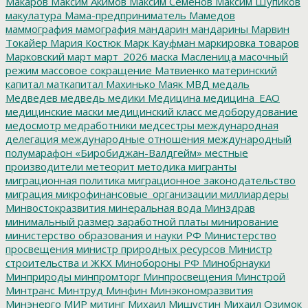
Макаров
Максим Акимов
Максим Семенов
Максим Шупиков
макулатура
Мама-предприниматель
Мамедов
маммография
мамография
мандарин
мандарины
Марвин
Токайер
Мария Костюк
Марк Кауфман
маркировка товаров
Марковский
март
март_2026
маска
Масленица
масочный
режим
массовое сокращение
Матвиенко
материнский
капитал
маткапитал
Махинько
Маяк
МВД
медаль
Медведев
медведь
медики
Медицина
медицина_ЕАО
медицинские маски
медицинский класс
медоборудование
медосмотр
медработники
медсестры
международная
делегация
международные отношения
международный
полумарафон «Биробиджан-Валдгейм»
местные
производители
метеорит
методика
мигранты
миграционная политика
миграционное законодательство
миграция
микрофинансовые_организации
миллиардеры
Минвостокразвития
минеральная вода
Минздрав
минимальный размер заработной платы
минирование
министерство образования и науки РФ
Министерство
просвещения
министр природных ресурсов
Министр
строительства и ЖКХ
Минобороны РФ
Минобрнауки
Минприроды
минпромторг
Минпросвещения
Минстрой
Минтранс
Минтруд
Минфин
Минэкономразвития
Минэнерго
МИР
митинг
Михаил Мишустин
Михаил Озимок