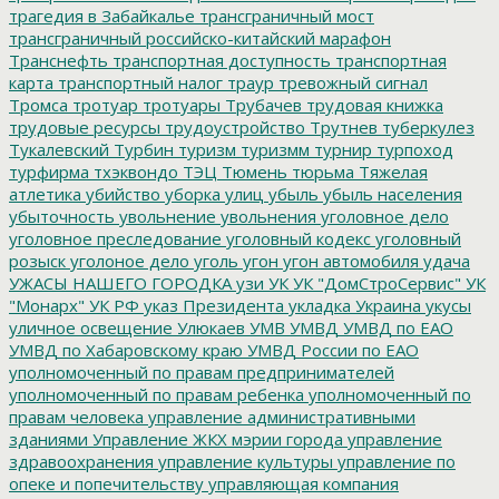
трагедия в Забайкалье
трансграничный мост
трансграничный российско-китайский марафон
Транснефть
транспортная доступность
транспортная
карта
транспортный налог
траур
тревожный сигнал
Тромса
тротуар
тротуары
Трубачев
трудовая книжка
трудовые ресурсы
трудоустройство
Трутнев
туберкулез
Тукалевский
Турбин
туризм
туризмм
турнир
турпоход
турфирма
тхэквондо
ТЭЦ
Тюмень
тюрьма
Тяжелая
атлетика
убийство
уборка улиц
убыль
убыль населения
убыточность
увольнение
увольнения
уголовное дело
уголовное преследование
уголовный кодекс
уголовный
розыск
уголоное дело
уголь
угон
угон автомобиля
удача
УЖАСЫ НАШЕГО ГОРОДКА
узи
УК
УК "ДомСтроСервис"
УК
"Монарх"
УК РФ
указ Президента
укладка
Украина
укусы
уличное освещение
Улюкаев
УМВ
УМВД
УМВД по ЕАО
УМВД по Хабаровскому краю
УМВД России по ЕАО
уполномоченный по правам предпринимателей
уполномоченный по правам ребенка
уполномоченный по
правам человека
управление административными
зданиями
Управление ЖКХ мэрии города
управление
здравоохранения
управление культуры
управление по
опеке и попечительству
управляющая компания