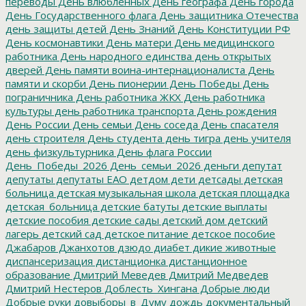
переводы
День влюбленных
День географа
День города
День Государственного флага
День защитника Отечества
день защиты детей
День Знаний
День Конституции РФ
День космонавтики
День матери
День медицинского
работника
День народного единства
день открытых
дверей
День памяти воина-интернационалиста
День
памяти и скорби
День пионерии
День Победы
День
пограничника
День работника ЖКХ
День работника
культуры
день работника транспорта
День рождения
День России
День семьи
День соседа
День спасателя
день строителя
День студента
день тигра
день учителя
день физкультурника
День флага России
День_Победы_2026
День_семьи_2026
деньги
депутат
депутаты
депутаты ЕАО
детдом
дети
детсады
детская
больница
детская музыкальная школа
детская площадка
детская_больница
детские батуты
детские выплаты
детские пособия
детские сады
детский дом
детский
лагерь
детский сад
детское питание
детское пособие
Джабаров
Джанхотов
дзюдо
диабет
дикие животные
диспансеризация
дистанционка
дистанционное
образование
Дмитрий Меведев
Дмитрий Медведев
Дмитрий Нестеров
Доблесть_Хингана
Добрые люди
Добрые руки
довыборы_в_Думу
дождь
документальный