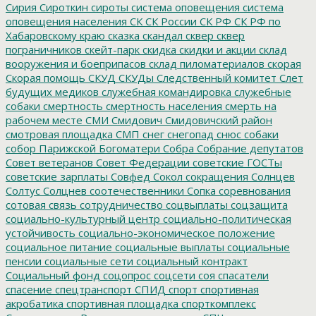
Сирия
Сироткин
сироты
система оповещения
система
оповещения населения
СК
СК России
СК РФ
СК РФ по
Хабаровскому краю
сказка
скандал
сквер
сквер
пограничников
скейт-парк
скидка
скидки и акции
склад
вооружения и боеприпасов
склад пиломатериалов
скорая
Скорая помощь
СКУД
СКУДы
Следственный комитет
Слет
будущих медиков
служебная командировка
служебные
собаки
смертность
смертность населения
смерть на
рабочем месте
СМИ
Смидович
Смидовичский район
смотровая площадка
СМП
снег
снегопад
снюс
собаки
собор Парижской Богоматери
Собра
Собрание депутатов
Совет ветеранов
Совет Федерации
советские ГОСТы
советские зарплаты
Совфед
Сокол
сокращения
Солнцев
Солтус
Солцнев
соотечественники
Сопка
соревнования
сотовая связь
сотрудничество
соцвыплаты
соцзащита
социально-культурный центр
социально-политическая
устойчивость
социально-экономическое положение
социальное питание
социальные выплаты
социальные
пенсии
социальные сети
социальный контракт
Социальный фонд
соцопрос
соцсети
соя
спасатели
спасение
спецтранспорт
СПИД
спорт
спортивная
акробатика
спортивная площадка
спорткомплекс