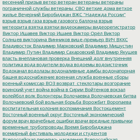
весенний призыв
ветер
ветеран
ветераны
ветераны
пограничной службы
ветераны_СВО
ветхие дома
ветхое
жилье
Вечерний Биробиджан
ВЖС "Надежда России"
взрыв
взрыв газа
взрыв газового баллона
взрыв
метеорита
взятка
взятки
видеокамеры
видеорегистратор
Виктор Ишавев
Виктор Ишаев
Виктор Орёл
Виктор
Солнцев
викторина
Винников
вице-премьер
ВИЧ
ВККС
Владивосток
Владимир Марковский
Владимир Мишустин
Владимир Путин
Владимир Сахаровский
Владимир Якушев
власть
внеплановая проверка
Внешний долг
внутренняя
политика
вода
водители
водка
водоемы
водоисточник
Водоканал
водолазы
водоналивные дамбы
водонапорная
башня
водоснабжение
военная служба
военные сборы
военный комиссар
ВОЗ
возврат_стеклотары
возгорание
воинский учет
война
война в Сирии
Войтенков
вокзал
волейбол
волк
Волонтеры
Волочаевка
Волочаевская битва
Волочаевский бой
вольная борьба
Ворожбит
Воропаева
воспитательная колония
воспоминания
Востокцемент
Восточный военный округ
Восточный экономический
форум
врач
врачебные ошибки
врачи
вредные привычки
временные трубопроводы
Время Биробиджана
всемирный фестиваль молодежи и студентов
Всероссийская перепись населения
Всероссийская