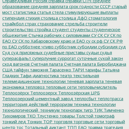
Справедливая Россия
справка
справки
СПЧ
среднее
образование
средняя зарплата
срок годности
СССР
старый
мост
статистика
статья
стела
стимулирующие выплаты
стипендия
стихия
столица
столица ДфО
стоматология
страйкбол
страх
страхование
стрельба
строители
строительство
стройка
студент
студенты
студенческое
общежитие
Стычка рабочих с силовиками
СУ СК
СУ СК по
ЕАО
СУ СК по Хабаровскому краю и ЕАО
су ск рф
СУ СК РФ
по ЕАО
субботнее чтиво
субботник
субсидии
субсидия
суд
Суд
суд присяжных
судебные приставы
судьи
судья
суперасфальт
суперлуние
суррогат
суточные
сухой закон
сход вагонов
Счетная палата
Счетная палата Биробиджана
США
тайфун
таможня
Тарасенко
ТАРИ
тарифы
Татьяна
Гладких
Тафи-диагностика
театр
текстильная
телемедицинские технологии
теневая зарплата
теневая
экономика
тепловоз
тепловые сети
тепловычислитель
Теплоозёрск
Теплоозерск
Теплоозёрская ЦРБ
Теплоозерский цементный завод
теплосбыт
теплотрасса
территория действий
терроризм
техника
технологии
технологический_техникум
технопарк
тигр
ТИК
Тимченко
Тихомиров
ТКО
Тлустенко
товары
Толстой
томограф
тонкий лед
Тонких
ТОР
торговля
торговые сети
торговый
центр
тос
Тотальный диктант
ТПП ЕАО
травма
трагедия