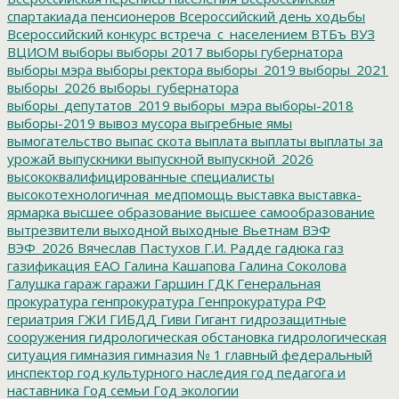
спартакиада пенсионеров
Всероссийский день ходьбы
Всероссийский конкурс
встреча_с_населением
ВТБъ
ВУЗ
ВЦИОМ
выборы
выборы 2017
выборы губернатора
выборы мэра
выборы ректора
выборы_2019
выборы_2021
выборы_2026
выборы_губернатора
выборы_депутатов_2019
выборы_мэра
выборы-2018
выборы-2019
вывоз мусора
выгребные ямы
вымогательство
выпас скота
выплата
выплаты
выплаты за
урожай
выпускники
выпускной
выпускной_2026
высококвалифицированные специалисты
высокотехнологичная_медпомощь
выставка
выставка-
ярмарка
высшее образование
высшее самообразование
вытрезвители
выходной
выходные
Вьетнам
ВЭФ
ВЭФ_2026
Вячеслав Пастухов
Г.И. Радде
гадюка
газ
газификация ЕАО
Галина Кашапова
Галина Соколова
Галушка
гараж
гаражи
Гаршин
ГДК
Генеральная
прокуратура
генпрокуратура
Генпрокуратура РФ
гериатрия
ГЖИ
ГИБДД
Гиви
Гигант
гидрозащитные
сооружения
гидрологическая обстановка
гидрологическая
ситуация
гимназия
гимназия № 1
главный федеральный
инспектор
год культурного наследия
год педагога и
наставника
Год семьи
Год экологии