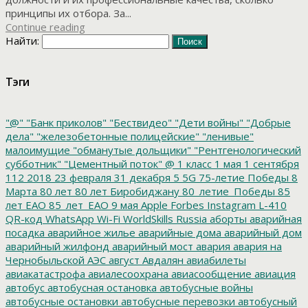
принципы их отбора. За...
Continue reading
Найти:
Тэги
"@"
"Банк приколов"
"Бествидео"
"Дети войны"
"Добрые
дела"
"железобетонные полицейские"
"ленивые"
малоимущие
"обманутые дольщики"
"Рентгенологический
субботник"
"Цементный поток"
@
1 класс
1 мая
1 сентября
112
2018
23 февраля
31 декабря
5
5G
75-летие Победы
8
Марта
80 лет
80 лет Биробиджану
80_летие_Победы
85
лет ЕАО
85_лет_ЕАО
9 мая
Apple
Forbes
Instagram
L-410
QR-код
WhatsApp
Wi-Fi
WorldSkills Russia
аборты
аварийная
посадка
аварийное жилье
аварийные дома
аварийный дом
аварийный жилфонд
аварийный мост
авария
авария на
Чернобыльской АЭС
август
Авдалян
авиабилеты
авиакатастрофа
авиалесоохрана
авиасообщение
авиация
автобус
автобусная остановка
автобусные войны
автобусные остановки
автобусные перевозки
автобусный