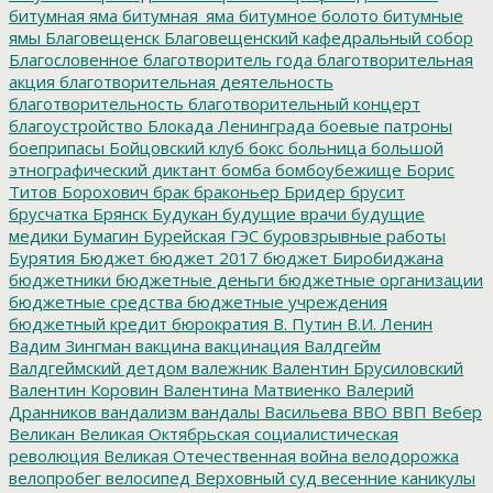
битумная яма
битумная_яма
битумное болото
битумные
ямы
Благовещенск
Благовещенский кафедральный собор
Благословенное
благотворитель года
благотворительная
акция
благотворительная деятельность
благотворительность
благотворительный концерт
благоустройство
Блокада Ленинграда
боевые патроны
боеприпасы
Бойцовский клуб
бокс
больница
большой
этнографический диктант
бомба
бомбоубежище
Борис
Титов
Борохович
брак
браконьер
Бридер
брусит
брусчатка
Брянск
Будукан
будущие врачи
будущие
медики
Бумагин
Бурейская ГЭС
буровзрывные работы
Бурятия
Бюджет
бюджет 2017
бюджет Биробиджана
бюджетники
бюджетные деньги
бюджетные организации
бюджетные средства
бюджетные учреждения
бюджетный кредит
бюрократия
В. Путин
В.И. Ленин
Вадим Зингман
вакцина
вакцинация
Валдгейм
Валдгеймский детдом
валежник
Валентин Брусиловский
Валентин Коровин
Валентина Матвиенко
Валерий
Дранников
вандализм
вандалы
Васильева
ВВО
ВВП
Вебер
Великан
Великая Октябрьская социалистическая
революция
Великая Отечественная война
велодорожка
велопробег
велосипед
Верховный суд
весенние каникулы