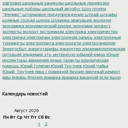
завтраки
школьные каникулы
школьные перевозки
школьные поборы
школьный автобус
Шоу группа
"Феникс"
штормовое предупреждение
штраф
штрафы
шумные соседи
щенок
Щукинка
эвакуация
экология
экономика
экономический кризис
экономия
экофест
эксперты
экспорт
экстремизм
электрика
электричество
электричка
электрички
электронная запись
электронные
турникеты
электроплита
электросети
электроэнергия
Энергосбыт
энерготарифы
энкаунтер
эпидемиологическая
ситуация
эпидемия
это_интересно
юбилей
юмор
Юные
инспекторы движения
юные таланты
юридическая
помощь
Юрий Гулягин
Юрий Трутнев
Юрий Чайка
Юрий_Трутнев
явка с повинной
Якунин
ямочный ремонт
ямы
январь
Япония
ярмарка
ярмарка вакансий
ясли
ящур
Календарь новостей
Август 2026
Пн
Вт
Ср
Чт
Пт
Сб
Вс
1
2