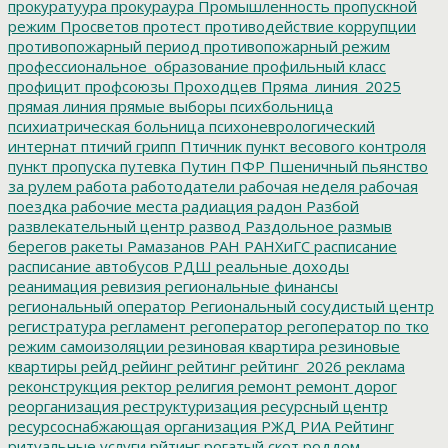
прокуратуура
прокураура
Промышленность
пропускной
режим
Просветов
протест
противодействие коррупции
противопожарный период
противопожарный режим
профессиональное_образование
профильный класс
профицит
профсоюзы
Проходцев
Пряма_линия_2025
прямая линия
прямые выборы
психбольница
психиатрическая больница
психоневрологический
интернат
птичий грипп
Птичник
пункт весового контроля
пункт пропуска
путевка
Путин
ПФР
Пшеничный
пьянство
за рулем
работа
работодатели
рабочая неделя
рабочая
поездка
рабочие места
радиация
радон
Разбой
развлекательный центр
развод
Раздольное
размыв
берегов
ракеты
Рамазанов
РАН
РАНХиГС
расписание
расписание автобусов
РДШ
реальные доходы
реанимация
ревизия
региональные финансы
региональный оператор
Региональный сосудистый центр
регистратура
регламент
регоператор
регоператор по тко
режим самоизоляции
резиновая квартира
резиновые
квартиры
рейд
рейинг
рейтинг
рейтинг_2026
реклама
реконструкция
ректор
религия
ремонт
ремонт дорог
реорганизация
реструктуризация
ресурсный центр
ресурсоснабжающая организация
РЖД
РИА Рейтинг
ритуальные услуги
рйтинг
рогатый скот
роддом