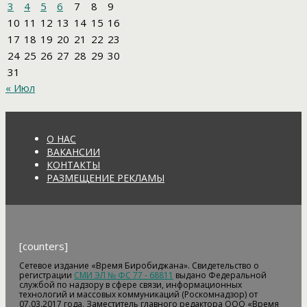
3
4
5
6
7
8
9
10
11
12
13
14
15
16
17
18
19
20
21
22
23
24
25
26
27
28
29
30
31
« Июл
О НАС
ВАКАНСИИ
КОНТАКТЫ
РАЗМЕЩЕНИЕ РЕКЛАМЫ
[counters]
Сетевое издание «Время Биробиджана». Свидетельство о
регистрации
СМИ ЭЛ № ФС 77 - 68811
выдано Федеральной
службой по надзору в сфере связи, информационных
технологий и массовых коммуникаций (Роскомнадзор) от
07.03.2017 года. Заместитель главного редактора ООО «Время