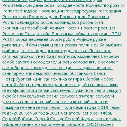
Родительский день
роды
рождаемость
Рождество
розыск
Ропотребнадзор
Росавиация
Росводресурсы
Росгвардия
Роскачество
Роскомнадзор
Росконтроль
Рослесхоз
Роспотребнадзор
россельхознадзор
российская
экономика
Российский Азимут
Россия
Росстат
рост цен
Ростислав Гольдштейн
Ростовская область
роуминг
РПЦ
РСПП
рубка деревьев
рубли
рубль
Рудное
ружье
рукопашный бой
Румянцева
Русская поляна
рыба
рыбалка
рыбоводные заводы
рынок труда
рысь
с. Ленинское
сага_налоговый_гнет
Сад памяти
сальмонеллез
Самбери
самбо
самогон
самодеятельность
самозанятые
самолет
самооборона
самосуд
санавиация
санация
санитария
санитарно-эпидемиологическая обстанвока
Санкт-
Петербург
санкции
сантехника
сатира
Сбербанк
сбор
вещей
сбор на здравоохранение
свадьба
свалка
свалки
светофоры
свищ
связь
священнослужитель
секта
секция
акробатики
сельские врачи
сельские жители
сельский
учитель
сельское хозяйство
сельскохозяйственная
ярмарка
семена
семья
семья года
Семья года-2019
семья
года-2020
Семья года-2021
Сенаторы
сено
сентябрь
Сергей Ерёмин
Сергей Солтус
Сергей Фургал
сертификат
сибиреязвенные захоронения
сигареты
СИЗО
сирена