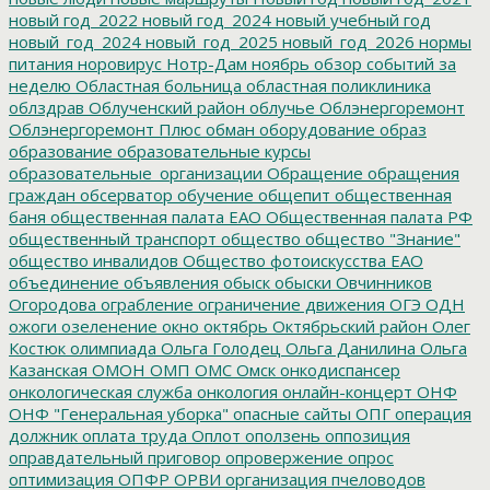
новый год_2022
новый год_2024
новый учебный год
новый_год_2024
новый_год_2025
новый_год_2026
нормы
питания
норовирус
Нотр-Дам
ноябрь
обзор событий за
неделю
Областная больница
областная поликлиника
облздрав
Облученский район
облучье
Облэнергоремонт
Облэнергоремонт Плюс
обман
оборудование
образ
образование
образовательные курсы
образовательные_организации
Обращение
обращения
граждан
обсерватор
обучение
общепит
общественная
баня
общественная палата ЕАО
Общественная палата РФ
общественный транспорт
общество
общество "Знание"
общество инвалидов
Общество фотоискусства ЕАО
объединение
объявления
обыск
обыски
Овчинников
Огородова
ограбление
ограничение движения
ОГЭ
ОДН
ожоги
озеленение
окно
октябрь
Октябрьский район
Олег
Костюк
олимпиада
Ольга Голодец
Ольга Данилина
Ольга
Казанская
ОМОН
ОМП
ОМС
Омск
онкодиспансер
онкологическая служба
онкология
онлайн-концерт
ОНФ
ОНФ "Генеральная уборка"
опасные сайты
ОПГ
операция
должник
оплата труда
Оплот
оползень
оппозиция
оправдательный приговор
опровержение
опрос
оптимизация
ОПФР
ОРВИ
организация пчеловодов