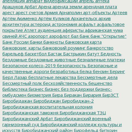
апелляция
аппарат видеофиксации
апрель
аптека
Арашуков
Арбат
Арена
аренда земли
арендная плата
арест
арест счетов
Армия
Арнаполин
арт-объекты
Артеев
Артём Акименко
Артём Куликов
Архангельск
архив
архитектура
астероид
астрономия
асфальт
асфальтовое
покрытие
Атлет
аудиенция
аферисты
африканская чума
свиней
АЧС
аэропорт
аэрофлот
бал
банк
банк "Открытие"
Банк России
банки
банкноты
банковская карта
банковские_карты
банковский роуминг
банкротство
барельеф
баскетбол
Бастак
Бастрыкин
батут
Бедность
бездомные
бездомные животные
безналичные платежи
Безопасное колесо-2019
безопасность
Безопасные и
качественные дороги
безработица
белка
бензин
Беринг
Берл Лазар
бесплатные лекарства
Бессмертные дела
Бессмертный полк
бесхозяйственность
бешенство
библиотека
бизнес
бизнес без поддержки
бизнес-
омбудсмен
биометрия
Бира
Биракан
Бирария
БирЗСТ
Биробидажан
Биробиджан
Биробиджан-2
Биробиджанская воспитательная колония
Биробиджанская таможня
Биробиджанская ТЭЦ
Биробиджанский Арбат
Биробиджанский военный
гарнизонный суд
Биробиджанский колледж культуры и
искусств
Биробиджанский район
Бирофельд
биткоин