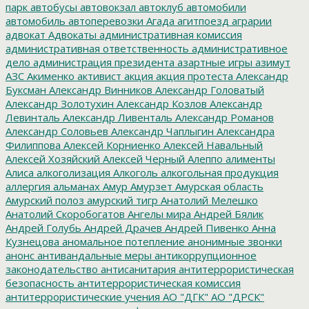
парк
автобусы
автовокзал
автоклуб
автомобили
автомобиль
автоперевозки
Агада
агитпоезд
аграрии
адвокат
Адвокаты
административная комиссия
административная ответственность
административное
дело
администрация президента
азартные игры
азимут
АЗС
Акименко
активист
акция
акция протеста
Александр
Буксман
Александр Винников
Александр Головатый
Александр Золотухин
Александр Козлов
Александр
Левинталь
Александр Ливенталь
Александр Романов
Александр Соловьев
Александр Чаплыгин
Александра
Филиппова
Алексей Корниенко
Алексей Навальный
Алексей Хозяйский
Алексей Черный
Алеппо
алименты
Алиса
алкоголизация
Алкоголь
алкогольная продукция
аллергия
альманах
Амур
Амурзет
Амурская область
Амурский полоз
амурский тигр
Анатолий Мелешко
Анатолий Скоробогатов
Ангелы мира
Андрей Бялик
Андрей Голубь
Андрей Драчев
Андрей Пивенко
Анна
Кузнецова
аномальное потепление
анонимные звонки
анонс
антивандальные меры
антикоррупционное
законодательство
антисанитария
антитеррористическая
безопасность
антитеррористическая комиссия
антитеррористические учения
АО "ДГК"
АО "ДРСК"