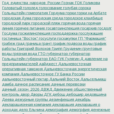
Год_единства_народов_России
Гознак
ГОК
Голикова
Головатый
гололед
голосование
голубая сорока
Гольдштейн
гомеопатия
Гордума
горки
горки на Арбате
городская Дума
городская среда
городское кладбище
городской парк
городской пляж
горячая вода
горячая
линия
горячее питание
госавтоинспекция
госархив
госдолг
Госдума
госжилинспекция
господдержка
госслужащие
гостиница "Восток"
госуслуги
госхакупки
ГП "Фармация"
грабеж
град
граница
грант
график подвоза воды
график
работы
Григорий Волохов
Грипп
Грудинин
грунтовые
воды
грязная вода
ГТО
губернатор
губернатор
Гольдштейн
губернатор ЕАО
ГУК
Гулягин
Д
давление на
предпринимателей
дайджест
Дальневосточная
оперативная таможня
Дальневосточная энергетическая
компания
Дальневосточное ГУ Банка России
дальневосточный гектар
Дальний Восток
Дальсельмаш
дамба
дачное расписание
дачные перевозки
дачный_сезон_2026
ДВЖД
Движение общественный
контроль
двор
Дворы
ДГК
дебош
дебошир
дедовщина
Деева
дежурные группы
дезинфекция
декабрь
декларационная компания
декларация
декларация о
доходах
дело Ельчина
демография
демогрфия
денежные