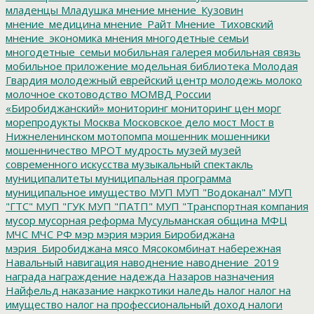
младенцы
Младушка
мнение
мнение_Кузовин
мнение_медицина
мнение_Райт
Мнение_Тиховский
мнение_экономика
мнения
многодетные семьи
многодетные_семьи
мобильная галерея
мобильная связь
мобильное приложение
модельная библиотека
Молодая
Гвардия
молодежный еврейский центр
молодежь
молоко
молочное скотоводство
МОМВД России
«Биробиджанский»
мониторинг
мониторинг цен
морг
морепродукты
Москва
Московское дело
мост
Мост в
Нижнеленинском
мотопомпа
мошенник
мошенники
мошенничество
МРОТ
мудрость
музей
музей
современного искусства
музыкальный спектакль
муниципалитеты
муниципальная программа
муниципальное имущество
МУП
МУП "Водоканал"
МУП
"ГТС"
МУП "ГУК
МУП "ПАТП"
МУП "Транспортная компания
мусор
мусорная реформа
Мусульманская община
МФЦ
МЧС
МЧС РФ
мэр
мэрия
мэрия Биробиджана
мэрия_Биробиджана
мясо
Мясокомбинат
набережная
Навальный
навигация
наводнение
наводнение_2019
награда
награждение
надежда
Назаров
назначения
Найфельд
наказание
накркотики
наледь
налог
налог на
имущество
налог на профессиональный доход
налоги