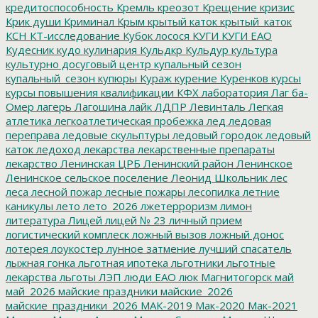
кредитоспособность
Кремль
креозот
Крещение
кризис
Крик души
Криминал
Крым
крытый каток
крытый_каток
КСН
КТ-исследование
Кубок лосося
КУГИ
КУГИ ЕАО
Кудесник
кудо
кулинария
Кульдкр
Кульдур
культура
культурно досуговый центр
купальный сезон
купальный_сезон
купюры
Кураж
курение
Куренков
курсы
курсы повышения квалификации
КФХ
лаборатория
Лаг ба-
Омер
лагерь
Лагошина
лайк
ЛДПР
Левинталь
Легкая
атлетика
легкоатлетическая пробежка
лед
ледовая
переправа
ледовые скульптуры
ледовый городок
ледовый
каток
ледоход
лекарства
лекарственные препараты
лекарство
Ленинская ЦРБ
Ленинский район
Ленинское
Ленинское сельское поселение
Леонид Школьник
лес
леса
лесной пожар
лесные пожары
лесопилка
летние
каникулы
лето
лето_2026
лжетерроризм
лимон
литература
Лицей
лицей № 23
личный прием
логистический комплеск
ложный вызов
ложный донос
лотерея
лоукостер
лунное затмение
лучший спасатель
лыжная гонка
льготная ипотека
льготники
льготные
лекарства
льготы
ЛЭП
люди ЕАО
люк
Магнитогорск
май
май_2026
майские праздники
майские_2026
майские_праздники_2026
МАК-2019
Мак-2020
Мак-2021