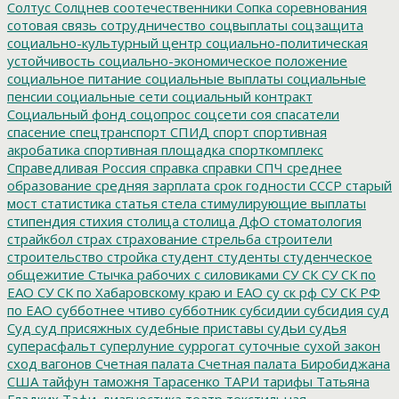
Солтус
Солцнев
соотечественники
Сопка
соревнования
сотовая связь
сотрудничество
соцвыплаты
соцзащита
социально-культурный центр
социально-политическая
устойчивость
социально-экономическое положение
социальное питание
социальные выплаты
социальные
пенсии
социальные сети
социальный контракт
Социальный фонд
соцопрос
соцсети
соя
спасатели
спасение
спецтранспорт
СПИД
спорт
спортивная
акробатика
спортивная площадка
спорткомплекс
Справедливая Россия
справка
справки
СПЧ
среднее
образование
средняя зарплата
срок годности
СССР
старый
мост
статистика
статья
стела
стимулирующие выплаты
стипендия
стихия
столица
столица ДфО
стоматология
страйкбол
страх
страхование
стрельба
строители
строительство
стройка
студент
студенты
студенческое
общежитие
Стычка рабочих с силовиками
СУ СК
СУ СК по
ЕАО
СУ СК по Хабаровскому краю и ЕАО
су ск рф
СУ СК РФ
по ЕАО
субботнее чтиво
субботник
субсидии
субсидия
суд
Суд
суд присяжных
судебные приставы
судьи
судья
суперасфальт
суперлуние
суррогат
суточные
сухой закон
сход вагонов
Счетная палата
Счетная палата Биробиджана
США
тайфун
таможня
Тарасенко
ТАРИ
тарифы
Татьяна
Гладких
Тафи-диагностика
театр
текстильная