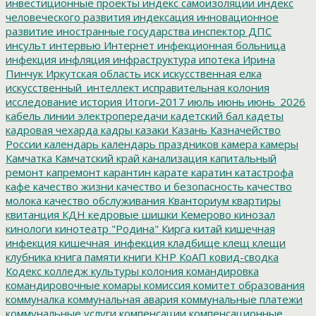
инвестиционные проекты
индекс самоизоляции
индекс
человеческого развития
индексация
инновационное
развитие
иностранные государства
инспектор ДПС
инсульт
интервью
Интернет
инфекционная больница
инфекция
инфляция
инфраструктура
ипотека
Ирина
Пинчук
Иркутская область
иск
искусственная елка
искусственный_интеллект
исправительная колония
исследование
история
Итоги-2017
июль
июнь
июнь_2026
кабель линии электропередачи
кадетский бал
кадеты
кадровая чехарда
кадры
казаки
Казань
Казначейство
России
календарь
календарь праздников
камера
камеры
Камчатка
Камчатский край
канализация
капитальный
ремонт
капремонт
карантин
карате
каратин
катастрофа
кафе
качество жизни
качество и безопасность
качество
молока
качество обслуживания
Кванториум
квартиры
квитанция
КДН
кедровые шишки
Кемерово
кинозал
кинологи
кинотеатр "Родина"
Кирга
китай
кишечная
инфекция
кишечная_инфекция
кладбище
клещ
клещи
клубника
книга памяти
книги
КНР
КоАП
ковид-сводка
Кодекс
колледж культуры
колония
командировка
командировочные
комары
комиссия
комитет образования
коммуналка
коммунальная авария
коммунальные платежи
коммунальные услуги
компенсации
компенсационные