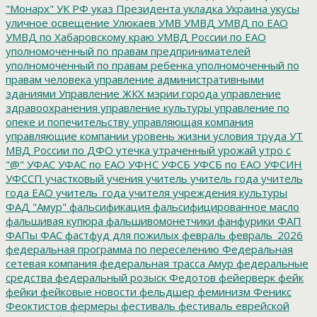
"Монарх"
УК РФ
указ Президента
укладка
Украина
укусы
уличное освещение
Улюкаев
УМВ
УМВД
УМВД по ЕАО
УМВД по Хабаровскому краю
УМВД России по ЕАО
уполномоченный по правам предпринимателей
уполномоченный по правам ребенка
уполномоченный по
правам человека
управление административными
зданиями
Управление ЖКХ мэрии города
управление
здравоохранения
управление культуры
управление по
опеке и попечительству
управляющая компания
управляющие компании
уровень жизни
условия труда
УТ
МВД России по ДФО
утечка
утраченный урожай
утро с
"@"
УФАС
УФАС по ЕАО
УФНС
УФСБ
УФСБ по ЕАО
УФСИН
УФССП
участковый
учения
учитель
учитель года
учитель
года ЕАО
учитель_года
учителя
учреждения культуры
ФАД "Амур"
фальсификация
фальсифицированное масло
фальшивая купюра
фальшивомонетчики
фанфурики
ФАП
ФАПы
ФАС
фастфуд для пожилых
февраль
февраль_2026
федеральная программа по переселению
Федеральная
сетевая компания
федеральная трасса Амур
федеральные
средства
федеральный розыск
Федотов
фейерверк
фейк
фейки
фейковые новости
фельдшер
феминизм
Феникс
Феоктистов
фермеры
фестиваль
фестиваль еврейской