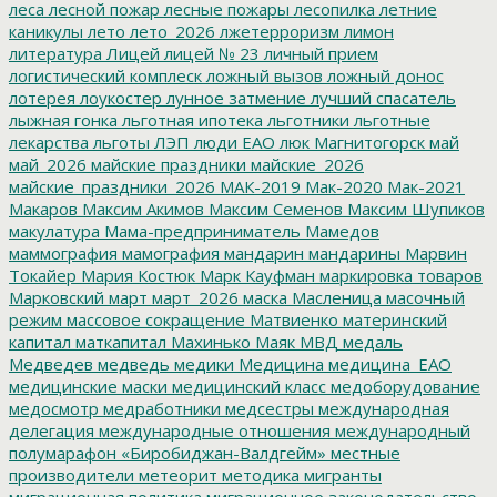
леса
лесной пожар
лесные пожары
лесопилка
летние
каникулы
лето
лето_2026
лжетерроризм
лимон
литература
Лицей
лицей № 23
личный прием
логистический комплеск
ложный вызов
ложный донос
лотерея
лоукостер
лунное затмение
лучший спасатель
лыжная гонка
льготная ипотека
льготники
льготные
лекарства
льготы
ЛЭП
люди ЕАО
люк
Магнитогорск
май
май_2026
майские праздники
майские_2026
майские_праздники_2026
МАК-2019
Мак-2020
Мак-2021
Макаров
Максим Акимов
Максим Семенов
Максим Шупиков
макулатура
Мама-предприниматель
Мамедов
маммография
мамография
мандарин
мандарины
Марвин
Токайер
Мария Костюк
Марк Кауфман
маркировка товаров
Марковский
март
март_2026
маска
Масленица
масочный
режим
массовое сокращение
Матвиенко
материнский
капитал
маткапитал
Махинько
Маяк
МВД
медаль
Медведев
медведь
медики
Медицина
медицина_ЕАО
медицинские маски
медицинский класс
медоборудование
медосмотр
медработники
медсестры
международная
делегация
международные отношения
международный
полумарафон «Биробиджан-Валдгейм»
местные
производители
метеорит
методика
мигранты
миграционная политика
миграционное законодательство