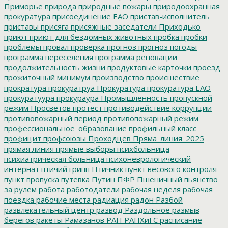
Приморье
природа
природные пожары
природоохранная
прокуратура
присоединение ЕАО
пристав-исполнитель
приставы
присяга
присяжные заседатели
Приходько
приют
приют для бездомных животных
пробка
пробки
проблемы
провал
проверка
прогноз
прогноз погоды
программа переселения
программа реновации
продолжительность жизни
продуктовые карточки
проезд
прожиточный минимум
производство
происшествие
прократура
прокуратруа
Прокуратура
прокуратура ЕАО
прокуратуура
прокураура
Промышленность
пропускной
режим
Просветов
протест
противодействие коррупции
противопожарный период
противопожарный режим
профессиональное_образование
профильный класс
профицит
профсоюзы
Проходцев
Пряма_линия_2025
прямая линия
прямые выборы
психбольница
психиатрическая больница
психоневрологический
интернат
птичий грипп
Птичник
пункт весового контроля
пункт пропуска
путевка
Путин
ПФР
Пшеничный
пьянство
за рулем
работа
работодатели
рабочая неделя
рабочая
поездка
рабочие места
радиация
радон
Разбой
развлекательный центр
развод
Раздольное
размыв
берегов
ракеты
Рамазанов
РАН
РАНХиГС
расписание