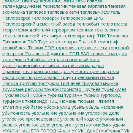
телемедицинские технологии
теневая зарплата
теневая
экономика
тепловоз
тепловые сети
тепловычислитель
Теплоозёрск
Теплоозерск
Теплоозёрская ЦРБ
Теплоозерский цементный завод
теплосбыт
теплотрасса
территория действий
терроризм
техника
технологии
технологический_техникум
технопарк
тигр
ТИК
Тимченко
Тихомиров
ТКО
Тлустенко
товары
Толстой
томограф
тонкий лед
Тонких
ТОР
торговля
торговые сети
торговый
центр
тос
Тотальный диктант
ТПП ЕАО
травма
трагедия
трагедия в Забайкалье
трансграничный мост
трансграничный российско-китайский марафон
Транснефть
транспортная доступность
транспортная
карта
транспортный налог
траур
тревожный сигнал
Тромса
тротуар
тротуары
Трубачев
трудовая книжка
трудовые ресурсы
трудоустройство
Трутнев
туберкулез
Тукалевский
Турбин
туризм
туризмм
турнир
турпоход
турфирма
тхэквондо
ТЭЦ
Тюмень
тюрьма
Тяжелая
атлетика
убийство
уборка улиц
убыль
убыль населения
убыточность
увольнение
увольнения
уголовное дело
уголовное преследование
уголовный кодекс
уголовный
розыск
уголоное дело
уголь
угон
угон автомобиля
удача
УЖАСЫ НАШЕГО ГОРОДКА
узи
УК
УК "ДомСтроСервис"
УК