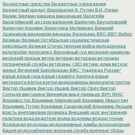
бюджетные средства
бюджетные учреждения
бюджетный кредит
бюрократия
В. Путин
В.И. Ленин
Вадим Зингман
вакцина
вакцинация
Валдгейм
Валдгеймский детдом
валежник
Валентин Брусиловский
Валентин Коровин
Валентина Матвиенко
Валерий
Дранников
вандализм
вандалы
Васильева
ВВО
ВВП
Вебер
Великан
Великая Октябрьская социалистическая
революция
Великая Отечественная война
велодорожка
велопробег
велосипед
Верховный суд
весенние каникулы
весенний призыв
ветер
ветеран
ветераны
ветераны
пограничной службы
ветераны_СВО
ветхие дома
ветхое
жилье
Вечерний Биробиджан
ВЖС "Надежда России"
взрыв
взрыв газа
взрыв газового баллона
взрыв
метеорита
взятка
взятки
видеокамеры
видеорегистратор
Виктор Ишавев
Виктор Ишаев
Виктор Орёл
Виктор
Солнцев
викторина
Винников
вице-премьер
ВИЧ
ВККС
Владивосток
Владимир Марковский
Владимир Мишустин
Владимир Путин
Владимир Сахаровский
Владимир Якушев
власть
внеплановая проверка
Внешний долг
внутренняя
политика
вода
водители
водка
водоемы
водоисточник
Водоканал
водолазы
водоналивные дамбы
водонапорная
башня
водоснабжение
военная служба
военные сборы