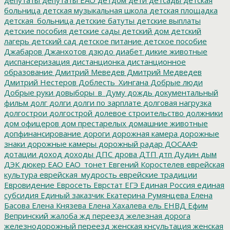
больница
детская музыкальная школа
детская площадка
детская_больница
детские батуты
детские выплаты
детские пособия
детские сады
детский дом
детский
лагерь
детский сад
детское питание
детское пособие
Джабаров
Джанхотов
дзюдо
диабет
дикие животные
диспансеризация
дистанционка
дистанционное
образование
Дмитрий Меведев
Дмитрий Медведев
Дмитрий Нестеров
Доблесть_Хингана
Добрые люди
Добрые руки
довыборы_в_Думу
дождь
документальный
фильм
долг
долги
долги по зарплате
долговая нагрузка
долгострои
долгострой
долевое строительство
должники
дом офицеров
дом престарелых
домашние животные
допфинансирование
дороги
дорожная камера
дорожные
знаки
дорожные камеры
дорожный радар
ДОСААФ
дотации
доход
доходы
ДПС
дрова
ДТП
дтп
Дудин
дым
ДЭК
дюкер
ЕАО
ЕАО_тонет
Евгений Коростелев
еврейская
культура
еврейская_мудрость
еврейские традиции
Евровидение
Евросеть
Еврстат
ЕГЭ
Единая Россия
единая
субсидия
Единый заказчик
Екатерина Румянцева
Елена
Басова
Елена Князева
Елена Хахалева
ель
ЕНВД
Ефим
Вепринский
жалоба
жд переезд
железная дорога
железнодорожный переезд
женская кнсультация
женская