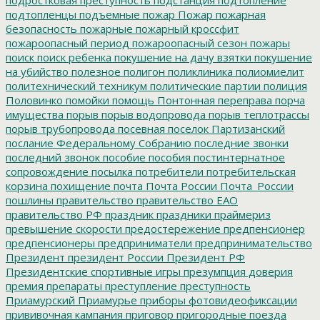
подтопленцы
подъемные
пожар
Пожар
пожарная
безопасность
пожарные
пожарный кроссфит
пожароопасный период
пожароопасный сезон
пожары
поиск
поиск ребенка
покушение на дачу взятки
покушение
на убийство
полезное
полигон
поликлиника
полиомиелит
политехнический техникум
политические партии
полиция
Половинко
помойки
помощь
Понтонная переправа
порча
имущества
порыв
порыв водопровода
порыв теплотрассы
порыв трубопровода
посевная
поселок Партизанский
послание Федеральному Собранию
последние звонки
последний звонок
пособие
пособия
постинтернатное
сопровождение
посылка
потребители
потребительская
корзина
похищение
почта
Почта России
Почта_России
пошлины
правительство
правительство ЕАО
правительство РФ
праздник
праздники
праймериз
превышение скорости
предостережение
предпенсионер
предпенсионеры
предприниматели
предпринимательство
Президент
президент России
Президент РФ
Президентские спортивные игры
презумпция доверия
премия
препараты
преступление
преступность
Приамурский
Приамурье
приборы фотовидеофиксации
прививочная кампания
приговор
пригородные поезда