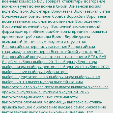
военный комиссар
ВОЗ
возврат_стеклотары
возгорание
воинский учет
война
война в Сирии
Войтенков
вокзал
волейбол
волк
Волонтеры
Волочаевка
Волочаевская битва
Волочаевский бой
вольная борьба
Ворожбит
Воропаева
воспитательная колония
воспоминания
Востокцемент
Восточный военный округ
Восточный экономический
форум
врач
врачебные ошибки
врачи
вредные привычки
временные трубопроводы
Время Биробиджана
всемирный фестиваль молодежи и студентов
Всероссийская перепись населения
Всероссийская
спартакиада пенсионеров
Всероссийский день ходьбы
Всероссийский конкурс
встреча_с_населением
ВТБъ
ВУЗ
ВЦИОМ
выборы
выборы 2017
выборы губернатора
выборы мэра
выборы ректора
выборы_2019
выборы_2021
выборы_2026
выборы_губернатора
выборы_депутатов_2019
выборы_мэра
выборы-2018
выборы-2019
вывоз мусора
выгребные ямы
вымогательство
выпас скота
выплата
выплаты
выплаты за
урожай
выпускники
выпускной
выпускной_2026
высококвалифицированные специалисты
высокотехнологичная_медпомощь
выставка
выставка-
ярмарка
высшее образование
высшее самообразование
вытрезвители
выходной
выходные
Вьетнам
ВЭФ