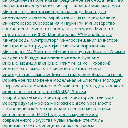
миграция
микрофинансовые_организации
миллиардеры
Минвостокразвития
минеральная вода
Минздрав
минимальный размер заработной платы
минирование
министерство образования и науки РФ
Министерство
просвещения
министр природных ресурсов
Министр
строительства и ЖКХ
Минобороны РФ
Минобрнауки
Минприроды
минпромторг
Минпросвещения
Минстрой
Минтранс
Минтруд
Минфин
Минэкономразвития
Минэнерго
МИР
митинг
Михаил Мишустин
Михаил Озимок
младенцы
Младушка
мнение
мнение_Кузовин
мнение_медицина
мнение_Райт
Мнение_Тиховский
мнение_экономика
мнения
многодетные семьи
многодетные_семьи
мобильная галерея
мобильная связь
мобильное приложение
модельная библиотека
Молодая
Гвардия
молодежный еврейский центр
молодежь
молоко
молочное скотоводство
МОМВД России
«Биробиджанский»
мониторинг
мониторинг цен
морг
морепродукты
Москва
Московское дело
мост
Мост в
Нижнеленинском
мотопомпа
мошенник
мошенники
мошенничество
МРОТ
мудрость
музей
музей
современного искусства
музыкальный спектакль
муниципалитеты
муниципальная программа