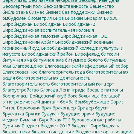
Бессмертный полк
бесхозяйственность
бешенство
библиотека
бизнес
бизнес без поддержки
бизнес-
омбудсмен
биометрия
Бира
Биракан
Бирария
БирЗСТ
Биробидажан
Биробиджан
Биробиджан-2
Биробиджанская воспитательная колония
Биробиджанская таможня
Биробиджанская ТЭЦ
Биробиджанский Арбат
Биробиджанский военный
гарнизонный суд
Биробиджанский колледж культуры и
искусств
Биробиджанский район
Бирофельд
биткоин
битумная яма
битумная_яма
битумное болото
битумные
ямы
Благовещенск
Благовещенский кафедральный собор
Благословенное
благотворитель года
благотворительная
акция
благотворительная деятельность
благотворительность
благотворительный концерт
благоустройство
Блокада Ленинграда
боевые патроны
боеприпасы
Бойцовский клуб
бокс
больница
большой
этнографический диктант
бомба
бомбоубежище
Борис
Титов
Борохович
брак
браконьер
Бридер
брусит
брусчатка
Брянск
Будукан
будущие врачи
будущие
медики
Бумагин
Бурейская ГЭС
буровзрывные работы
Бурятия
Бюджет
бюджет 2017
бюджет Биробиджана
бюджетники
бюджетные деньги
бюджетные организации