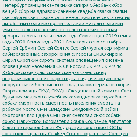
Петербург
санкции
сантехника
сатира
Сбербанк
сбор
вещей
сбор на здравоохранение
свадьба
свалка
свалки
светофоры
свищ
связь
священнослужитель
секта
секция
акробатики
сельские врачи
сельские жители
сельский
учитель
сельское хозяйство
сельскохозяйственная
ярмарка
семена
семья
семья года
Семья года-2019
семья
года-2020
Семья года-2021
Сенаторы
сено
сентябрь
Сергей Ерёмин
Сергей Солтус
Сергей Фургал
сертификат
сибиреязвенные захоронения
сигареты
СИЗО
сирена
Сирия
Сироткин
сироты
система оповещения
система
оповещения населения
СК
СК России
СК РФ
СК РФ по
Хабаровскому краю
сказка
скандал
сквер
сквер
пограничников
скейт-парк
скидка
скидки и акции
склад
вооружения и боеприпасов
склад пиломатериалов
скорая
Скорая помощь
СКУД
СКУДы
Следственный комитет
Слет
будущих медиков
служебная командировка
служебные
собаки
смертность
смертность населения
смерть на
рабочем месте
СМИ
Смидович
Смидовичский район
смотровая площадка
СМП
снег
снегопад
снюс
собаки
собор Парижской Богоматери
Собра
Собрание депутатов
Совет ветеранов
Совет Федерации
советские ГОСТы
советские зарплаты
Совфед
Сокол
сокращения
Солнцев