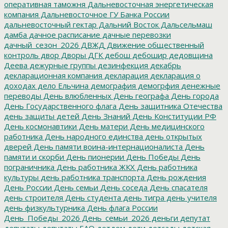
оперативная таможня
Дальневосточная энергетическая
компания
Дальневосточное ГУ Банка России
дальневосточный гектар
Дальний Восток
Дальсельмаш
дамба
дачное расписание
дачные перевозки
дачный_сезон_2026
ДВЖД
Движение общественный
контроль
двор
Дворы
ДГК
дебош
дебошир
дедовщина
Деева
дежурные группы
дезинфекция
декабрь
декларационная компания
декларация
декларация о
доходах
дело Ельчина
демография
демогрфия
денежные
переводы
День влюбленных
День географа
День города
День Государственного флага
День защитника Отечества
день защиты детей
День Знаний
День Конституции РФ
День космонавтики
День матери
День медицинского
работника
День народного единства
день открытых
дверей
День памяти воина-интернационалиста
День
памяти и скорби
День пионерии
День Победы
День
пограничника
День работника ЖКХ
День работника
культуры
день работника транспорта
День рождения
День России
День семьи
День соседа
День спасателя
день строителя
День студента
день тигра
день учителя
день физкультурника
День флага России
День_Победы_2026
День_семьи_2026
деньги
депутат
депутаты
депутаты ЕАО
детдом
дети
детсады
детская