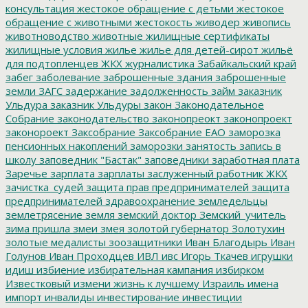
консультация
жестокое обращение с детьми
жестокое
обращение с животными
жестокость
живодер
живопись
животноводство
животные
жилищные сертификаты
жилищные условия
жилье
жилье для детей-сирот
жильё
для подтопленцев
ЖКХ
журналистика
Забайкальский край
забег
заболевание
заброшенные здания
заброшенные
земли
ЗАГС
задержание
задолженность
займ
заказник
Ульдура
заказник Ульдуры
закон
Законодательное
Собрание
законодательство
законопреокт
законопроект
законороект
Заксобрание
Заксобрание ЕАО
заморозка
пенсионных накоплений
заморозки
занятость
запись в
школу
заповедник "Бастак"
заповедники
заработная плата
Заречье
зарплата
зарплаты
заслуженный работник ЖКХ
зачистка_судей
защита прав предпринимателей
защита
предпринимателей
здравоохранение
земледельцы
землетрясение
земля
земский доктор
Земский_учитель
зима пришла
змеи
змея
золотой губернатор
Золотухин
золотые медалисты
зоозащитники
Иван Благодырь
Иван
Голунов
Иван Проходцев
ИВЛ
ивс
Игорь Ткачев
игрушки
идиш
избиение
избирательная кампания
избирком
Известковый
измени жизнь к лучшему
Израиль
имена
импорт
инвалиды
инвестирование
инвестиции