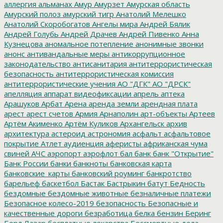
аллергия
альманах
Амур
Амурзет
Амурская область
Амурский полоз
амурский тигр
Анатолий Мелешко
Анатолий Скоробогатов
Ангелы мира
Андрей Бялик
Андрей Голубь
Андрей Драчев
Андрей Пивенко
Анна
Кузнецова
аномальное потепление
анонимные звонки
анонс
антивандальные меры
антикоррупционное
законодательство
антисанитария
антитеррористическая
безопасность
антитеррористическая комиссия
антитеррористические учения
АО "ДГК"
АО "ДРСК"
апелляция
аппарат видеофиксации
апрель
аптека
Арашуков
Арбат
Арена
аренда земли
арендная плата
арест
арест счетов
Армия
Арнаполин
арт-объекты
Артеев
Артём Акименко
Артём Куликов
Архангельск
архив
архитектура
астероид
астрономия
асфальт
асфальтовое
покрытие
Атлет
аудиенция
аферисты
африканская чума
свиней
АЧС
аэропорт
аэрофлот
бал
банк
банк "Открытие"
Банк России
банки
банкноты
банковская карта
банковские_карты
банковский роуминг
банкротство
барельеф
баскетбол
Бастак
Бастрыкин
батут
Бедность
бездомные
бездомные животные
безналичные платежи
Безопасное колесо-2019
безопасность
Безопасные и
качественные дороги
безработица
белка
бензин
Беринг
Берл Лазар
бесплатные лекарства
Бессмертные дела