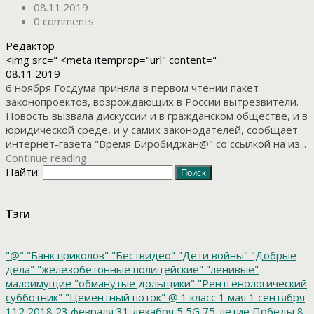
08.11.2019
0 comments
Редактор
<img src=" <meta itemprop="url" content="
08.11.2019
6 ноября Госдума приняла в первом чтении пакет
законопроектов, возрождающих в России вытрезвители.
Новость вызвала дискуссии и в гражданском обществе, и в
юридической среде, и у самих законодателей, сообщает
интернет-газета "Время Биробиджан@" со ссылкой на из...
Continue reading
Найти:
Тэги
"@"
"Банк приколов"
"Бествидео"
"Дети войны"
"Добрые
дела"
"железобетонные полицейские"
"ленивые"
малоимущие
"обманутые дольщики"
"Рентгенологический
субботник"
"Цементный поток"
@
1 класс
1 мая
1 сентября
112
2018
23 февраля
31 декабря
5
5G
75-летие Победы
8