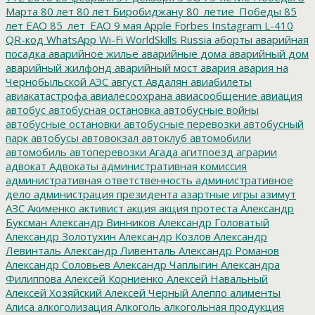
Марта
80 лет
80 лет Биробиджану
80_летие_Победы
85
лет ЕАО
85_лет_ЕАО
9 мая
Apple
Forbes
Instagram
L-410
QR-код
WhatsApp
Wi-Fi
WorldSkills Russia
аборты
аварийная
посадка
аварийное жилье
аварийные дома
аварийный дом
аварийный жилфонд
аварийный мост
авария
авария на
Чернобыльской АЭС
август
Авдалян
авиабилеты
авиакатастрофа
авиалесоохрана
авиасообщение
авиация
автобус
автобусная остановка
автобусные войны
автобусные остановки
автобусные перевозки
автобусный
парк
автобусы
автовокзал
автоклуб
автомобили
автомобиль
автоперевозки
Агада
агитпоезд
аграрии
адвокат
Адвокаты
административная комиссия
административная ответственность
административное
дело
администрация президента
азартные игры
азимут
АЗС
Акименко
активист
акция
акция протеста
Александр
Буксман
Александр Винников
Александр Головатый
Александр Золотухин
Александр Козлов
Александр
Левинталь
Александр Ливенталь
Александр Романов
Александр Соловьев
Александр Чаплыгин
Александра
Филиппова
Алексей Корниенко
Алексей Навальный
Алексей Хозяйский
Алексей Черный
Алеппо
алименты
Алиса
алкоголизация
Алкоголь
алкогольная продукция