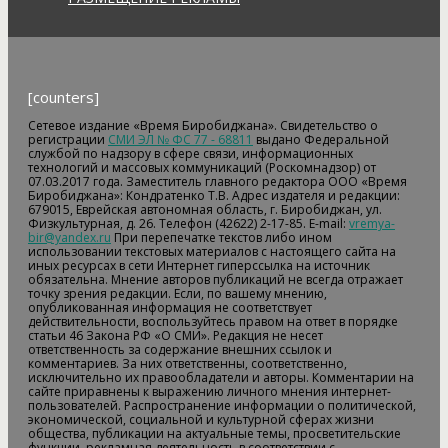
[counters]
Сетевое издание «Время Биробиджана». Свидетельство о
регистрации
СМИ ЭЛ № ФС 77 - 68811
выдано Федеральной
службой по надзору в сфере связи, информационных
технологий и массовых коммуникаций (Роскомнадзор) от
07.03.2017 года. Заместитель главного редактора ООО «Время
Биробиджана»: Кондратенко Т.В. Адрес издателя и редакции:
679015, Еврейская автономная область, г. Биробиджан, ул.
Физкультурная, д. 26. Телефон (42622) 2-17-85. E-mail:
vremya-
bir@yandex.ru
При перепечатке текстов либо ином
использовании текстовых материалов с настоящего сайта на
иных ресурсах в сети Интернет гиперссылка на источник
обязательна. Мнение авторов публикаций не всегда отражает
точку зрения редакции. Если, по вашему мнению,
опубликованная информация не соответствует
действительности, воспользуйтесь правом на ответ в порядке
статьи 46 Закона РФ «О СМИ». Редакция не несет
ответственность за содержание внешних ссылок и
комментариев. За них ответственны, соответственно,
исключительно их правообладатели и авторы. Комментарии на
сайте приравнены к выражению личного мнения интернет-
пользователей. Распространение информации о политической,
экономической, социальной и культурной сферах жизни
общества, публикации на актуальные темы, просветительские
функции, рекламная деятельность в соответствии с