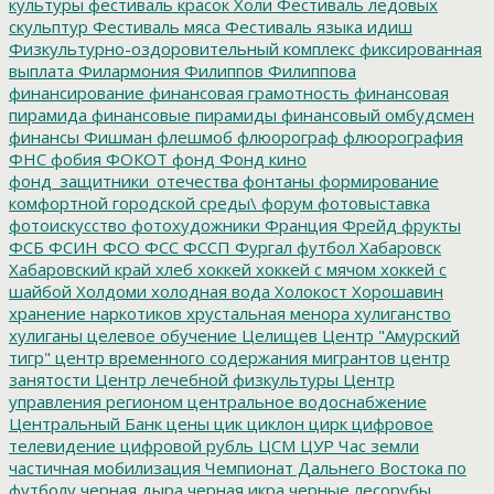
культуры
фестиваль красок Холи
Фестиваль ледовых
скульптур
Фестиваль мяса
Фестиваль языка идиш
Физкультурно-оздоровительный комплекс
фиксированная
выплата
Филармония
Филиппов
Филиппова
финансирование
финансовая грамотность
финансовая
пирамида
финансовые пирамиды
финансовый омбудсмен
финансы
Фишман
флешмоб
флюорограф
флюорография
ФНС
фобия
ФОКОТ
фонд
Фонд кино
фонд_защитники_отечества
фонтаны
формирование
комфортной городской среды\
форум
фотовыставка
фотоискусство
фотохудожники
Франция
Фрейд
фрукты
ФСБ
ФСИН
ФСО
ФСС
ФССП
Фургал
футбол
Хабаровск
Хабаровский край
хлеб
хоккей
хоккей с мячом
хоккей с
шайбой
Холдоми
холодная вода
Холокост
Хорошавин
хранение наркотиков
хрустальная менора
хулиганство
хулиганы
целевое обучение
Целищев
Центр "Амурский
тигр"
центр временного содержания мигрантов
центр
занятости
Центр лечебной физкультуры
Центр
управления регионом
центральное водоснабжение
Центральный Банк
цены
цик
циклон
цирк
цифровое
телевидение
цифровой рубль
ЦСМ
ЦУР
Час земли
частичная мобилизация
Чемпионат Дальнего Востока по
футболу
черная дыра
черная икра
черные лесорубы