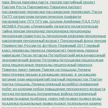
парк Весна
парковка
парта_героев
партийный проект
Партия Роста
Пархоменко
Парыгина
паспорт
пассажирские перевозки
пассажирские перевозки\
Пасха
ПАТП
патриотизм
патриотическое граффити
пауэрлифтинг
ПГУ
ПГУ им. Шолом-Алейхема
ПДД
ПДН
МОМВД России «Ленинский»
педагоги
педагогическая
тайна
пенсии
пенсионер
пенсионерка
пенсионеры
пенсионная грамотность
пенсионная реформа
пенсионные
накопления
пенсионный возраст
Пенсионный фонд
пенсия
Первенство России по футболу
Первомай 2017
первый
класс
переводы
переезд
перерасчет
перечень
период
навигации
Песах
петарда
Петербургский международный
экономический форум
Петровка
петрушкова
пешеходная
зона
пешеходные переходы
пешеходный переход
Пивенко
пикет
пикник
Пикник на площади Ленина
пиротехника
письмо в редакцию
письмо_в_редакцию
питание
план мероприятий
платный перекресток
Платон
плитка
площадь Ленина
пляжный волейбол
пневмония
побег из колонии
побои
повышение пенсионного возраста
погода
погорельцы
пограничные войска
пограничный
режим
подарки
подборка_новостей
подвал
подвоз воды
подделка
поддельные права
поджог
подпольное казино
подростковая преступность
подстанция
подтопление