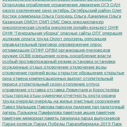
Огородова
ограбление
ограничение движения
ОГЭ
ОДН
ожоги
озеленение
окно
октябрь
Октябрьский район
Олег
Костюк
олимпиада
Ольга Голодец
Ольга Данилина
Ольга
Казанская
ОМОН
ОМП
ОМС
Омск
онкодиспансер
онкологическая служба
онкология
онлайн-концерт
ОНФ
ОНФ "Генеральная уборка"
опасные сайты
ОПГ
операция
должник
оплата труда
Оплот
оползень
оппозиция
оправдательный приговор
опровержение
опрос
оптимизация
ОПФР
ОРВИ
организация пчеловодов
оружие
ОСВВ
освещение
осень
оскорбление власти
особый противопожарный режим
остановка
остановки
осужденные
отдых
отключение
отключение воды
отключение горячей воды
открытое обращение
открытые
окна
отмена компенсационных выплат
отопительный
период
отопительный сезон
отопление
отпуск
отравление
отставка
отставка Левинталя и Коростелёва
отцы города
отцы-одиночки
отчетность
охота
охрана
труда
очереди
очередь на жилье
очистные сооружения
Павел Малышев
Павлова
паводок
падение
пал
палаточный
лагерь
Палькина
Памфилова
памятная акция
памятник
памятник-мемориал
память
панихида
парад выпускников
Парад колясок
Парад Победы
Парасибириада-2019
Парк