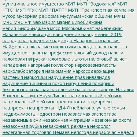
муниципальное имущество
МУП
МУП "Водоканал"
МУП
"ГТС"
МУП "ГУК
МУП "ПАТП"
МУП "Транспортная компания
мусор
мусорная реформа
Мусульманская община
МФЦ
МЧС
МЧС РФ
мэр
мэрия
мэрия Биробиджана
мэрия_Биробиджана
мясо
Мясокомбинат
набережная
Навальный
навигация
наводнение
наводнение_2019
награда
награждение
надежда
Назаров
назначения
Найфельд
наказание
накркотики
наледь
налог
налог на
имущество
налог на профессиональный доход
налоги
налоговая нагрузка
налоговые_льготы
налоговый вычет
нападение
напорный коллектор
наркозависимость
нарколаборатория
наркомания
наркосодержащие
растения
наркотики
нарушение прав инвалидов
нарушение тишины и покоя
нарушения пожарной
безопасности
насвай
население
насосная станция
Наталья
Баженова
наука
Наум Ливант
национальный рейтинг
национальный рейтинг тревожности
наципроект
нацпроект
нацпроекты
НДФЛ
неблагополучные семьи
недвижимость
недострои
независимая экспертиза
независимые сми
незаконная миграция
незаконная охота
незаконная рубка
незаконная_реклама
некролог
нелегальная торговля
Немаев
непогода
нерабочая неделя