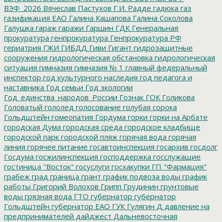
ВЭФ_2026
Вячеслав Пастухов
Г.И. Радде
гадюка
газ
газификация ЕАО
Галина Кашапова
Галина Соколова
Галушка
гараж
гаражи
Гаршин
ГДК
Генеральная
прокуратура
генпрокуратура
Генпрокуратура РФ
гериатрия
ГЖИ
ГИБДД
Гиви
Гигант
гидрозащитные
сооружения
гидрологическая обстановка
гидрологическая
ситуация
гимназия
гимназия № 1
главный федеральный
инспектор
год культурного наследия
год педагога и
наставника
Год семьи
Год экологии
Год_единства_народов_России
Гознак
ГОК
Голикова
Головатый
гололед
голосование
голубая сорока
Гольдштейн
гомеопатия
Гордума
горки
горки на Арбате
городская Дума
городская среда
городское кладбище
городской парк
городской пляж
горячая вода
горячая
линия
горячее питание
госавтоинспекция
госархив
госдолг
Госдума
госжилинспекция
господдержка
госслужащие
гостиница "Восток"
госуслуги
госхакупки
ГП "Фармация"
грабеж
град
граница
грант
график подвоза воды
график
работы
Григорий Волохов
Грипп
Грудинин
грунтовые
воды
грязная вода
ГТО
губернатор
губернатор
Гольдштейн
губернатор ЕАО
ГУК
Гулягин
Д
давление на
предпринимателей
дайджест
Дальневосточная