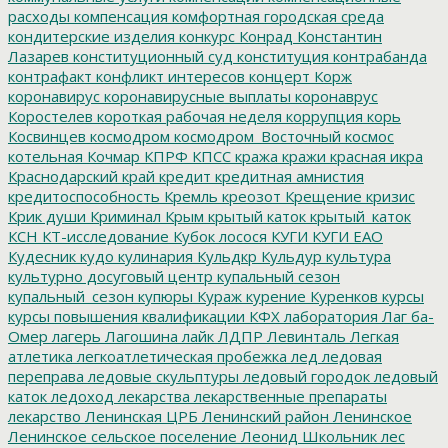
расходы
компенсация
комфортная городская среда
кондитерские изделия
конкурс
Конрад
Константин
Лазарев
конституционный суд
конституция
контрабанда
контрафакт
конфликт интересов
концерт
Корж
коронавирус
коронавирусные выплаты
коронаврус
Коростелев
короткая рабочая неделя
коррупция
корь
Косвинцев
космодром
космодром_Восточный
космос
котельная
Кочмар
КПРФ
КПСС
кража
кражи
красная икра
Краснодарский край
кредит
кредитная амнистия
кредитоспособность
Кремль
креозот
Крещение
кризис
Крик души
Криминал
Крым
крытый каток
крытый_каток
КСН
КТ-исследование
Кубок лосося
КУГИ
КУГИ ЕАО
Кудесник
кудо
кулинария
Кульдкр
Кульдур
культура
культурно досуговый центр
купальный сезон
купальный_сезон
купюры
Кураж
курение
Куренков
курсы
курсы повышения квалификации
КФХ
лаборатория
Лаг ба-
Омер
лагерь
Лагошина
лайк
ЛДПР
Левинталь
Легкая
атлетика
легкоатлетическая пробежка
лед
ледовая
переправа
ледовые скульптуры
ледовый городок
ледовый
каток
ледоход
лекарства
лекарственные препараты
лекарство
Ленинская ЦРБ
Ленинский район
Ленинское
Ленинское сельское поселение
Леонид Школьник
лес