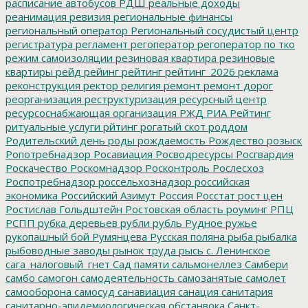
расписание автобусов
РДШ
реальные доходы
реанимация
ревизия
региональные финансы
региональный оператор
Региональный сосудистый центр
регистратура
регламент
регоператор
регоператор по тко
режим самоизоляции
резиновая квартира
резиновые
квартиры
рейд
рейинг
рейтинг
рейтинг_2026
реклама
реконструкция
ректор
религия
ремонт
ремонт дорог
реорганизация
реструктуризация
ресурсный центр
ресурсоснабжающая организация
РЖД
РИА Рейтинг
ритуальные услуги
рйтинг
рогатый скот
роддом
Родительский день
роды
рождаемость
Рождество
розыск
Ропотребнадзор
Росавиация
Росводресурсы
Росгвардия
Роскачество
Роскомнадзор
Росконтроль
Рослесхоз
Роспотребнадзор
россельхознадзор
российская
экономика
Российский Азимут
Россия
Росстат
рост цен
Ростислав Гольдштейн
Ростовская область
роуминг
РПЦ
РСПП
рубка деревьев
рубли
рубль
Рудное
ружье
рукопашный бой
Румянцева
Русская поляна
рыба
рыбалка
рыбоводные заводы
рынок труда
рысь
с. Ленинское
сага_налоговый_гнет
Сад памяти
сальмонеллез
Самбери
самбо
самогон
самодеятельность
самозанятые
самолет
самооборона
самосуд
санавиация
санация
санитария
санитарно-эпидемиологическая обстанвока
Санкт-