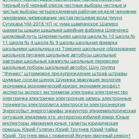
Черный куб
черный список
честные выборы
честные и
чистые выборы
четырехдневная рабочая неделя
чиновник
чиновники
чипирование
чистая питьевая вода
Чиунэ
Сугихара
ЧМ-2018
ЧП
чс
чума
шампанское
Шапиро
шахматы
шашки
шашлыки
швейная фабрика
Шевченко
шелковый путь
Шереметьево
школа
школа № 10
школа №
11
школа № 4
школа № 9
школы
школьная ярмарка
школьники
школьница из Томсино
школьное образование
школьное питание
школьные автобусы
школьные
завтраки
школьные каникулы
школьные перевозки
школьные поборы
школьный автобус
Шоу группа
"Феникс"
штормовое предупреждение
штраф
штрафы
шумные соседи
щенок
Щукинка
эвакуация
экология
экономика
экономический кризис
экономия
экофест
эксперты
экспорт
экстремизм
электрика
электричество
электричка
электрички
электронная запись
электронные
турникеты
электроплита
электросети
электроэнергия
Энергосбыт
энерготарифы
энкаунтер
эпидемиологическая
ситуация
эпидемия
это_интересно
юбилей
юмор
Юные
инспекторы движения
юные таланты
юридическая
помощь
Юрий Гулягин
Юрий Трутнев
Юрий Чайка
Юрий_Трутнев
явка с повинной
Якунин
ямочный ремонт