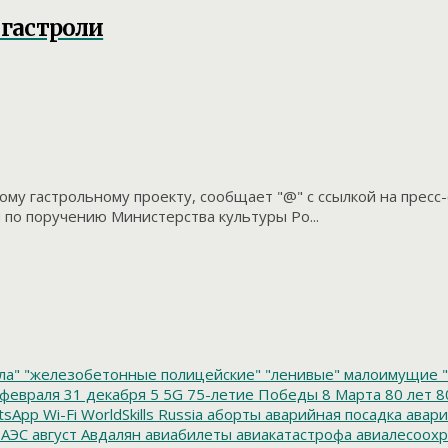
 гастроли
у гастрольному проекту, сообщает "@" с ссылкой на пресс-с
по поручению Министерства культуры Ро...
ла"
"железобетонные полицейские"
"ленивые" малоимущие
"
февраля
31 декабря
5
5G
75-летие Победы
8 Марта
80 лет
8
tsApp
Wi-Fi
WorldSkills Russia
аборты
аварийная посадка
авари
 АЭС
август
Авдалян
авиабилеты
авиакатастрофа
авиалесоохр