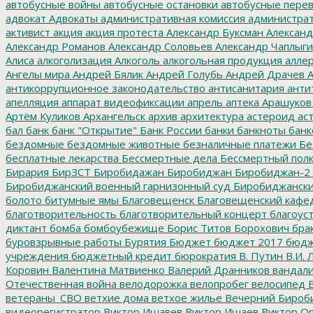
автобусные войны
автобусные остановки
автобусные перев
адвокат
Адвокаты
административная комиссия
администрат
активист
акция
акция протеста
Александр Буксман
Александ
Александр Романов
Александр Соловьев
Александр Чаплыг
Алиса
алкоголизация
Алкоголь
алкогольная продукция
аллер
Ангелы мира
Андрей Бялик
Андрей Голубь
Андрей Драчев
А
антикоррупционное законодательство
антисанитария
анти
апелляция
аппарат видеофиксации
апрель
аптека
Арашуков
Артём Куликов
Архангельск
архив
архитектура
астероид
ас
бал
банк
банк "Открытие"
Банк России
банки
банкноты
банк
бездомные
бездомные животные
безналичные платежи
Бе
бесплатные лекарства
Бессмертные дела
Бессмертный пол
Бирария
БирЗСТ
Биробидажан
Биробиджан
Биробиджан-2
Биробиджанский военный гарнизонный суд
Биробиджанский
болото
битумные ямы
Благовещенск
Благовещенский кафе
благотворительность
благотворительный концерт
благоус
диктант
бомба
бомбоубежище
Борис Титов
Борохович
бра
буровзрывные работы
Бурятия
Бюджет
бюджет 2017
бюдж
учреждения
бюджетный кредит
бюрократия
В. Путин
В.И. 
Коровин
Валентина Матвиенко
Валерий Дранников
вандал
Отечественная война
велодорожка
велопробег
велосипед
В
ветераны_СВО
ветхие дома
ветхое жилье
Вечерний Бироб
видеорегистратор
Виктор Ишавев
Виктор Ишаев
Виктор О