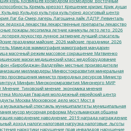
пция
корь
Косвинцев
космодром
космодром_Восточный
оспособность
Кремль
креозот
Крещение
кризис
Крик души
я
Кульдкр
Кульдур
культура
культурно досуговый центр
ория
Лаг ба-Омер
лагерь
Лагошина
лайк
ЛДПР
Левинталь
ок
ледоход
лекарства
лекарственные препараты
лекарство
сные пожары
лесопилка
летние каникулы
лето
лето_2026
с
лотерея
лоукостер
лунное затмение
лучший спасатель
йские праздники
майские_2026
майские_праздники_2026
тель
Мамедов
маммография
мамография
мандарин
ица
масочный режим
массовое сокращение
Матвиенко
ицинские маски
медицинский класс
медоборудование
фон «Биробиджан-Валдгейм»
местные производители
анизации
миллиардеры
Минвостокразвития
минеральная
тво просвещения
министр природных ресурсов
Министр
интруд
Минфин
Минэкономразвития
Минэнерго
МИР
т
Мнение_Тиховский
мнение_экономика
мнения
отека
Молодая Гвардия
молодежный еврейский центр
одукты
Москва
Московское дело
мост
Мост в
ва
музыкальный спектакль
муниципалитеты
муниципальная
пания
мусор
мусорная реформа
Мусульманская община
гация
наводнение
наводнение_2019
награда
награждение
льный доход
налоги
налоговая нагрузка
налоговые_льготы
астения
наркотики
нарушение прав инвалидов
нарушение