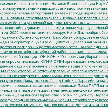
население
насосная станция
Наталья Баженова
наука
Наум Л
лагополучные семьи
недвижимость
недострои
независимая 
кролог
нелегальная торговля
Немаев
непогода
нерабочая не
тный случай
Нетрезвый водитель
неуважение к власти
нефо
йонная больница
Николай Канделя
никотин
НК РФ
НКО
НКО
ия
новое_оборудование
новые люди
новые маршруты
Новый
_год_2026
нормы питания
норовирус
Нотр-Дам
ноябрь
обзо
горемонт
Облэнергоремонт Плюс
обман
оборудование
обр
аждан
обсерватор
обучение
общепит
общественная баня
общ
ество инвалидов
Общество фотоискусства ЕАО
объединен
ение
окно
октябрь
Октябрьский район
Олег Костюк
олимпиа
логия
онлайн-концерт
ОНФ
ОНФ "Генеральная уборка"
опас
ние
опрос
оптимизация
ОПФР
ОРВИ
организация пчеловодо
денные
отдых
отключение
отключение воды
отключение го
ный сезон
отопление
отпуск
отравление
отставка
отставка Л
очистные сооружения
Павел Малышев
Павлова
паводок
пад
 выпускников
Парад колясок
Парад Победы
Парасибириада-
ирские перевозки
пассажирские перевозки\
Пасха
ПАТП
патр
й»
педагоги
педагогическая тайна
пенсии
пенсионер
пенсион
ионный фонд
пенсия
Первенство России по футболу
Первом
 международный экономический форум
Петровка
петрушков
пиротехника
письмо в редакцию
письмо_в_редакцию
питани