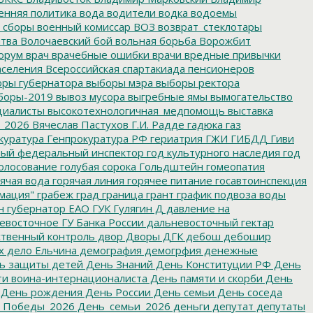
енняя политика
вода
водители
водка
водоемы
 сборы
военный комиссар
ВОЗ
возврат_стеклотары
итва
Волочаевский бой
вольная борьба
Ворожбит
орум
врач
врачебные ошибки
врачи
вредные привычки
аселения
Всероссийская спартакиада пенсионеров
ры губернатора
выборы мэра
выборы ректора
боры-2019
вывоз мусора
выгребные ямы
вымогательство
циалисты
высокотехнологичная_медпомощь
выставка
_2026
Вячеслав Пастухов
Г.И. Радде
гадюка
газ
куратура
Генпрокуратура РФ
гериатрия
ГЖИ
ГИБДД
Гиви
ный федеральный инспектор
год культурного наследия
год
олосование
голубая сорока
Гольдштейн
гомеопатия
ячая вода
горячая линия
горячее питание
госавтоинспекция
мация"
грабеж
град
граница
грант
график подвоза воды
н
губернатор ЕАО
ГУК
Гулягин
Д
давление на
восточное ГУ Банка России
дальневосточный гектар
твенный контроль
двор
Дворы
ДГК
дебош
дебошир
х
дело Ельчина
демография
демогрфия
денежные
ь защиты детей
День Знаний
День Конституции РФ
День
и воина-интернационалиста
День памяти и скорби
День
День рождения
День России
День семьи
День соседа
_Победы_2026
День_семьи_2026
деньги
депутат
депутаты