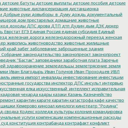
а
детские батуты
детские выплаты
детские пособия
детские
кие животные
диспансеризация
дистанционка
и
Добрые руки
довыборы_в_Думу
дождь
документальный
фицеров
дом престарелых
домашние животные
ход
доходы
ДПС
дрова
ДТП
дтп
Дудин
дым
ДЭК
дюкер
ть
Еврстат
ЕГЭ
Единая Россия
единая субсидия
Единый
езд
железная дорога
железнодорожный переезд
женская
дер
живопись
животноводство
животные
жилищные
ий край
забег
заболевание
заброшенные здания
 Собрание
законодательство
законопреокт
законопроект
ведник "Бастак"
заповедники
заработная плата
Заречье
лей
здравоохранение
земледельцы
землетрясение
земля
ники
Иван Благодырь
Иван Голунов
Иван Проходцев
ИВЛ
аиль
имена
импорт
инвалиды
инвестирование
инвестиции
остранные государства
инспектор ДПС
инсульт
интервью
кусственная елка
искусственный_интеллект
исправительная
кадровая чехарда
кадры
казаки
Казань
Казначейство
ремонт
карантин
карате
каратин
катастрофа
кафе
качество
 шишки
Кемерово
кинозал
кинологи
кинотеатр "Родина"
д-сводка
Кодекс
колледж культуры
колония
командировка
унальные услуги
компенсации
компенсационные расходы
 суд
конституция
контрабанда
контрафакт
конфликт