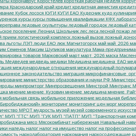
латы
коронаврус
Коростелев
короткая рабочая неделя
корру
икра
Краснодарский край
кредит
кредитная амнистия
кредит
ование
Кубок лосося
КУГИ
КУГИ ЕАО
Кудесник
кудо
кулинари
уренков
курсы
курсы повышения квалификации
КФХ
лаборат
ереправа
ледовые скульптуры
ледовый городок
ледовый кат
ьское поселение
Леонид Школьник
лес
леса
лесной пожар
ле
й прием
логистический комплеск
ложный вызов
ложный доно
ва
льготы
ЛЭП
люди ЕАО
люк
Магнитогорск
май
май_2026
ма
им Семенов
Максим Шупиков
макулатура
Мама-предпринима
ркировка товаров
Марковский
март
март_2026
маска
Маслен
ль
Медведев
медведь
медики
Медицина
медицина_ЕАО
мед
гация
международные отношения
международный полумара
ционное законодательство
миграция
микрофинансовые_орг
ирование
министерство образования и науки РФ
Министерс
ироды
минпромторг
Минпросвещения
Минстрой
Минтранс
М
шка
мнение
мнение_Кузовин
мнение_медицина
мнение_Рай
я
мобильная связь
мобильное приложение
модельная библи
Биробиджанский»
мониторинг
мониторинг цен
морг
морепр
ичество
МРОТ
мудрость
музей
музей современного искусст
л"
МУП "ГТС"
МУП "ГУК
МУП "ПАТП"
МУП "Транспортная ком
иробиджана
мясо
Мясокомбинат
набережная
Навальный
нави
ики
наледь
налог
налог на имущество
налог на профессиона
симость
нарколаборатория
наркомания
наркосодержащие р