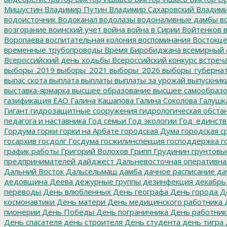
Мишустин
Владимир Путин
Владимир Сахаровский
Владими
водоисточник
Водоканал
водолазы
водоналивные дамбы
во
возгорание
воинский учет
война
война в Сирии
Войтенков
в
Воропаева
воспитательная колония
воспоминания
Востокц
временные трубопроводы
Время Биробиджана
всемирный 
Всероссийский день ходьбы
Всероссийский конкурс
встреч
выборы_2019
выборы_2021
выборы_2026
выборы_губерна
выпас скота
выплата
выплаты
выплаты за урожай
выпускник
выставка-ярмарка
высшее образование
высшее самообразо
газификация ЕАО
Галина Кашапова
Галина Соколова
Галушк
Гигант
гидрозащитные сооружения
гидрологическая обста
педагога и наставника
Год семьи
Год экологии
Год_единств
Гордума
горки
горки на Арбате
городская Дума
городская с
госархив
госдолг
Госдума
госжилинспекция
господдержка
г
график работы
Григорий Волохов
Грипп
Грудинин
грунтовы
предпринимателей
дайджест
Дальневосточная оперативна
Дальний Восток
Дальсельмаш
дамба
дачное расписание
да
дедовщина
Деева
дежурные группы
дезинфекция
декабрь
переводы
День влюбленных
День географа
День города
Де
космонавтики
День матери
День медицинского работника
Д
пионерии
День Победы
День пограничника
День работник
День спасателя
день строителя
День студента
день тигра