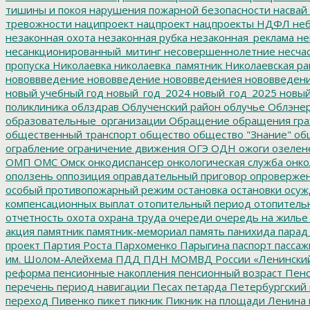
тишины и покоя
нарушения пожарной безопасности
насвай
тревожности
наципроект
нацпроект
нацпроекты
НДФЛ
неб
незаконная охота
незаконная рубка
незаконная_реклама
не
несанкционированный_митинг
несовершеннолетние
несчас
пропуска
Николаевка
николаевка_памятник
Николаевская ра
нововвведение
нововведение
нововведениея
нововведен
новый учебный год
новый_год_2024
новый_год_2025
новый
поликлиника
облздрав
Облученский район
облучье
Облэнер
образовательные_организации
Обращение
обращения гр
общественный транспорт
общество
общество "Знание"
общ
ограбление
ограничение движения
ОГЭ
ОДН
ожоги
озелен
ОМП
ОМС
Омск
онкодиспансер
онкологическая служба
онко
оползень
оппозиция
оправдательный приговор
опроверже
особый противопожарный режим
остановка
остановки
осуж
компенсационных выплат
отопительный период
отопитель
отчетность
охота
охрана труда
очереди
очередь на жилье
акция
памятник
памятник-мемориал
память
панихида
парад
проект
Партия Роста
Пархоменко
Парыгина
паспорт
пассаж
им. Шолом-Алейхема
ПДД
ПДН МОМВД России «Ленински
реформа
пенсионные накопления
пенсионный возраст
Пенс
перечень
период навигации
Песах
петарда
Петербургский
переход
Пивенко
пикет
пикник
Пикник на площади Ленина