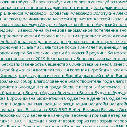
озки
автобусный парк
автобусы
автовокзал
автоклуб
автомо
ивная ответственность
административное дело
администра
р Винников
Александр Головатый
Александр Золотухин
Алек
ин
Александра Филиппова
Алексей Корниенко
Алексей Наваль
гия
альманах
Амур
Амурзет
Амурская область
Амурский поло
ндрей Пивенко
Анна Кузнецова
аномальное потепление
ано
террористическая безопасность
антитеррористическая коми
Арбат
Арена
аренда земли
арендная плата
арест
арест счет
трономия
асфальт
асфальтовое покрытие
Атлет
аудиенция
аф
овская карта
банковские_карты
банковский роуминг
банкротс
зопасное колесо-2019
безопасность
Безопасные и качестве
к
бесхозяйственность
бешенство
библиотека
бизнес
бизнес 
Биробиджанская воспитательная колония
Биробиджанская т
 колледж культуры и искусств
Биробиджанский район
Биро
дральный собор
Благословенное
благотворитель года
благот
тройство
Блокада Ленинграда
боевые патроны
боеприпасы
Б
к
браконьер
Бридер
брусит
брусчатка
Брянск
Будукан
будущи
ет Биробиджана
бюджетники
бюджетные деньги
бюджетны
Ленин
Вадим Зингман
вакцина
вакцинация
Валдгейм
Валдгей
изм
вандалы
Васильева
ВВО
ВВП
Вебер
Великан
Великая Окт
ерховный суд
весенние каникулы
весенний призыв
ветер
ве
иджан
ВЖС "Надежда России"
взрыв
взрыв газа
взрыв газово
рёл
Виктор Солнцев
викторина
Винников
вице-премьер
ВИЧ