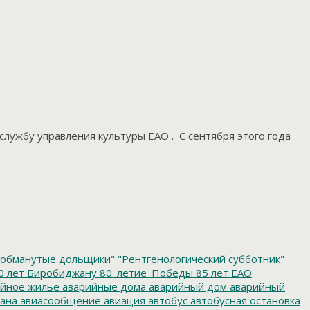
лужбу управления культуры ЕАО . С сентября этого года
обманутые дольщики"
"Рентгенологический субботник"
0 лет Биробиджану
80_летие_Победы
85 лет ЕАО
йное жилье
аварийные дома
аварийный дом
аварийный
ана
авиасообщение
авиация
автобус
автобусная остановка