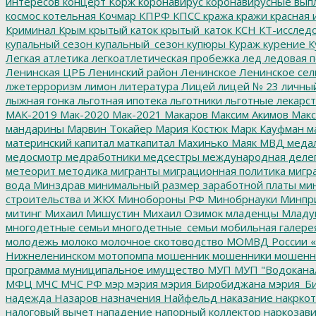
интересов
концерт
Корж
коронавирус
коронавирусные вып
космос
котельная
Кочмар
КПРФ
КПСС
кража
кражи
красная 
Криминал
Крым
крытый каток
крытый_каток
КСН
КТ-исслед
купальный сезон
купальный_сезон
купюры
Кураж
курение
К
Легкая атлетика
легкоатлетическая пробежка
лед
ледовая п
Ленинская ЦРБ
Ленинский район
Ленинское
Ленинское сел
лжетерроризм
лимон
литература
Лицей
лицей № 23
личны
лыжная гонка
льготная ипотека
льготники
льготные лекарст
МАК-2019
Мак-2020
Мак-2021
Макаров
Максим Акимов
Макс
мандарины
Марвин Токайер
Мария Костюк
Марк Кауфман
ма
материнский капитал
маткапитал
Махинько
Маяк
МВД
меда
медосмотр
медработники
медсестры
международная деле
метеорит
методика
мигранты
миграционная политика
мигра
вода
Минздрав
минимальный размер заработной платы
мин
строительства и ЖКХ
Минобороны РФ
Минобрнауки
Минпр
митинг
Михаил Мишустин
Михаил Озимок
младенцы
Младу
многодетные семьи
многодетные_семьи
мобильная галере
молодежь
молоко
молочное скотоводство
МОМВД России «
Нижнеленинском
мотопомпа
мошенник
мошенники
мошенн
программа
муниципальное имущество
МУП
МУП "Водокана
МФЦ
МЧС
МЧС РФ
мэр
мэрия
мэрия Биробиджана
мэрия_Б
надежда
Назаров
назначения
Найфельд
наказание
накркот
налоговый вычет
нападение
напорный коллектор
наркозави