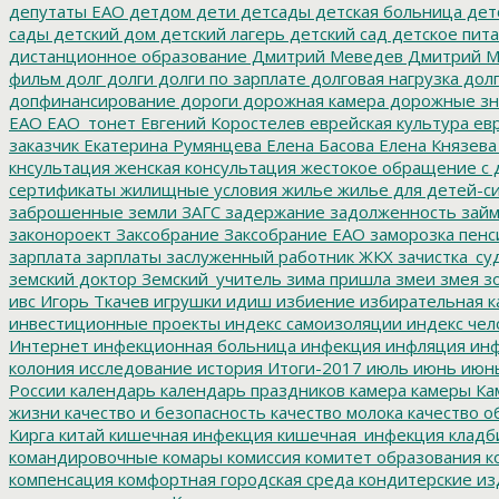
депутаты ЕАО
детдом
дети
детсады
детская больница
дет
сады
детский дом
детский лагерь
детский сад
детское пит
дистанционное образование
Дмитрий Меведев
Дмитрий М
фильм
долг
долги
долги по зарплате
долговая нагрузка
долг
допфинансирование
дороги
дорожная камера
дорожные зн
ЕАО
ЕАО_тонет
Евгений Коростелев
еврейская культура
евр
заказчик
Екатерина Румянцева
Елена Басова
Елена Князева
кнсультация
женская консультация
жестокое обращение с 
сертификаты
жилищные условия
жилье
жилье для детей-с
заброшенные земли
ЗАГС
задержание
задолженность
зай
законороект
Заксобрание
Заксобрание ЕАО
заморозка пенс
зарплата
зарплаты
заслуженный работник ЖКХ
зачистка_су
земский доктор
Земский_учитель
зима пришла
змеи
змея
зо
ивс
Игорь Ткачев
игрушки
идиш
избиение
избирательная к
инвестиционные проекты
индекс самоизоляции
индекс чел
Интернет
инфекционная больница
инфекция
инфляция
инф
колония
исследование
история
Итоги-2017
июль
июнь
июн
России
календарь
календарь праздников
камера
камеры
Ка
жизни
качество и безопасность
качество молока
качество о
Кирга
китай
кишечная инфекция
кишечная_инфекция
кладб
командировочные
комары
комиссия
комитет образования
к
компенсация
комфортная городская среда
кондитерские из