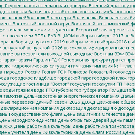
р Якушев
власть
внеплановая проверка
Внешний долг
внутр
донапорная башня
водоснабжение
военная служба
военные
окзал
волейбол
волк
Волонтеры
Волочаевка
Волочаевская б
емент
Восточный военный округ
Восточный экономический ф
фестиваль молодежи и студентов
Всероссийская перепись н
а_с_населением
ВТБъ
ВУЗ
ВЦИОМ
выборы
выборы 2017
выбо
тора
выборы_депутатов_2019
выборы_мэра
выборы-2018
вы
и
выпускной
выпускной_2026
высококвалифицированные спе
вание
вытрезвители
выходной
выходные
Вьетнам
ВЭФ
ВЭФ
а
гараж
гаражи
Гаршин
ГДК
Генеральная прокуратура
генпро
новка
гидрологическая ситуация
гимназия
гимназия № 1
глав
а_народов_России
Гознак
ГОК
Голикова
Головатый
гололед
г
реда
городское кладбище
городской парк
городской пляж
гор
осслужащие
гостиница "Восток"
госуслуги
госхакупки
ГП "Фар
е воды
грязная вода
ГТО
губернатор
губернатор Гольдштей
я таможня
Дальневосточная энергетическая компания
Дальне
чные перевозки
дачный_сезон_2026
ДВЖД
Движение общес
декларационная компания
декларация
декларация о дохода
нь Государственного флага
День защитника Отечества
ден
ень народного единства
день открытых дверей
День памят
а ЖКХ
День работника культуры
день работника транспорта
день учителя
день физкультурника
День флага России
День