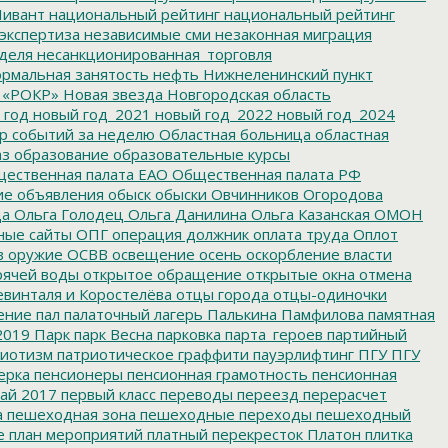
ивант
национальный рейтинг
национальный рейтинг
экспертиза
независимые сми
незаконная миграция
деля
несанкционированная_торговля
рмальная занятость
нефть
Нижнеленинский пункт
 «РОКР»
Новая звезда
Новгородская область
 год
новый год_2021
новый год_2022
новый год_2024
р событий за неделю
Областная больница
областная
аз
образование
образовательные курсы
ественная палата ЕАО
Общественная палата РФ
ие
объявления
обыск
обыски
Овчинников
Огородова
да
Ольга Голодец
Ольга Данилина
Ольга Казанская
ОМОН
ные сайты
ОПГ
операция должник
оплата труда
Оплот
в
оружие
ОСВВ
освещение
осень
оскорбление власти
рячей воды
открытое обращение
открытые окна
отмена
евинталя и Коростелёва
отцы города
отцы-одиночки
ение
пал
палаточный лагерь
Палькина
Памфилова
памятная
2019
Парк
парк Весна
парковка
парта_героев
партийный
иотизм
патриотическое граффити
пауэрлифтинг
ПГУ
ПГУ
ерка
пенсионеры
пенсионная грамотность
пенсионная
ай 2017
первый класс
переводы
переезд
перерасчет
а
пешеходная зона
пешеходные переходы
пешеходный
е
план мероприятий
платный перекресток
Платон
плитка