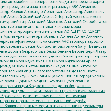
били
автомобиль
автоперевозки
Агада
агитпоезд
аграрии
ция президента
азартные игры
азимут
АЗС
Акименко
сандр Козлов
Александр Левинталь
Александр Ливенталь
ный
Алексей Хозяйский
Алексей Черный
Алеппо
алименты
з
амурский тигр
Анатолий Мелешко
Анатолий Скоробогатов
нимные звонки
анонс
антивандальные меры
ссия
антитеррористические учения
АО "ДГК"
АО "ДРСК"
ов
Армия
Арнаполин
арт-объекты
Артеев
Артём Акименко
еристы
африканская чума свиней
АЧС
аэропорт
аэрофлот
тво
барельеф
баскетбол
Бастак
Бастрыкин
батут
Бедность
нные дороги
безработица
белка
бензин
Беринг
Берл Лазар
без поддержки
бизнес-омбудсмен
биометрия
Бира
Биракан
аможня
Биробиджанская ТЭЦ
Биробиджанский Арбат
фельд
биткоин
битумная яма
битумная_яма
битумное
ворительная акция
благотворительная деятельность
ойцовский клуб
бокс
больница
большой этнографический
е врачи
будущие медики
Бумагин
Бурейская ГЭС
е организации
бюджетные средства
бюджетные
мский детдом
валежник
Валентин Брусиловский
Валентин
ябрьская социалистическая революция
Великая
теран
ветераны
ветераны пограничной службы
го баллона
взрыв метеорита
взятка
взятки
видеокамеры
ВККС
Владивосток
Владимир Марковский
Владимир