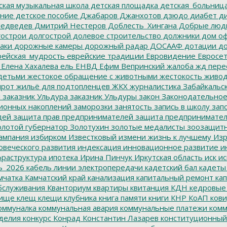
ская музыкальная школа
детская площадка
детская_больниц
ание
детское пособие
Джабаров
Джанхотов
дзюдо
диабет
ди
едведев
Дмитрий Нестеров
Доблесть_Хингана
Добрые люд
острои
долгострой
долевое строительство
должники
дом о
аки
дорожные камеры
дорожный радар
ДОСААФ
дотации
до
ейская_мудрость
еврейские традиции
Евровидение
Евросе
Елена Хахалева
ель
ЕНВД
Ефим Вепринский
жалоба
жд пере
детьми
жестокое обращение с животными
жестокость
живо
ирот
жильё для подтопленцев
ЖКХ
журналистика
Забайкальск
м
заказник Ульдура
заказник Ульдуры
закон
Законодательное
ионных накоплений
заморозки
занятость
запись в школу
запо
дей
защита прав предпринимателей
защита предпринимате
лотой губернатор
Золотухин
золотые медалисты
зоозащит
ампания
избирком
Известковый
измени жизнь к лучшему
Изр
овеческого развития
индексация
инновационное развитие
ин
раструктура
ипотека
Ирина Пинчук
Иркутская область
иск
ис
ь_2026
кабель линии электропередачи
кадетский бал
кадеты
мчатка
Камчатский край
канализация
капитальный ремонт
кап
бслуживания
Кванториум
квартиры
квитанция
КДН
кедровые
ище
клещ
клещи
клубника
книга памяти
книги
КНР
КоАП
кови
оммуналка
коммунальная авария
коммунальные платежи
комм
делия
конкурс
Конрад
Константин Лазарев
конституционный