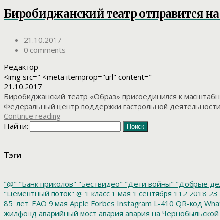
Биробиджанский театр отправится на
21.10.2017
0 comments
Редактор
<img src=" <meta itemprop="url" content="
21.10.2017
Биробиджанский театр «Образ» присоединился к масштабном
Федеральный центр поддержки гастрольной деятельности 
Continue reading
Найти:
Тэги
"@"
"Банк приколов"
"Бествидео"
"Дети войны"
"Добрые де
"Цементный поток"
@
1 класс
1 мая
1 сентября
112
2018
23 
85_лет_ЕАО
9 мая
Apple
Forbes
Instagram
L-410
QR-код
Wha
жилфонд
аварийный мост
авария
авария на Чернобыльской