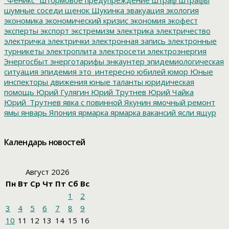
шумные соседи
щенок
Щукинка
эвакуация
экология
экономика
экономический кризис
экономия
экофест
эксперты
экспорт
экстремизм
электрика
электричество
электричка
электрички
электронная запись
электронные
турникеты
электроплита
электросети
электроэнергия
Энергосбыт
энерготарифы
энкаунтер
эпидемиологическая
ситуация
эпидемия
это_интересно
юбилей
юмор
Юные
инспекторы движения
юные таланты
юридическая
помощь
Юрий Гулягин
Юрий Трутнев
Юрий Чайка
Юрий_Трутнев
явка с повинной
Якунин
ямочный ремонт
ямы
январь
Япония
ярмарка
ярмарка вакансий
ясли
ящур
Календарь новостей
Август 2026
Пн
Вт
Ср
Чт
Пт
Сб
Вс
1
2
3
4
5
6
7
8
9
10
11
12
13
14
15
16