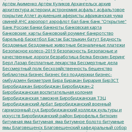
Артём Акименко
Артём Куликов
Архангельск
архив
архитектура
астероид
астрономия
асфальт
асфальтовое
покрытие
Атлет
аудиенция
аферисты
африканская чума
свиней
АЧС
аэропорт
аэрофлот
бал
банк
банк "Открытие"
Банк России
банки
банкноты
банковская карта
банковские_карты
банковский роуминг
банкротство
барельеф
баскетбол
Бастак
Бастрыкин
батут
Бедность
бездомные
бездомные животные
безналичные платежи
Безопасное колесо-2019
безопасность
Безопасные и
качественные дороги
безработица
белка
бензин
Беринг
Берл Лазар
бесплатные лекарства
Бессмертные дела
Бессмертный полк
бесхозяйственность
бешенство
библиотека
бизнес
бизнес без поддержки
бизнес-
омбудсмен
биометрия
Бира
Биракан
Бирария
БирЗСТ
Биробидажан
Биробиджан
Биробиджан-2
Биробиджанская воспитательная колония
Биробиджанская таможня
Биробиджанская ТЭЦ
Биробиджанский Арбат
Биробиджанский военный
гарнизонный суд
Биробиджанский колледж культуры и
искусств
Биробиджанский район
Бирофельд
биткоин
битумная яма
битумная_яма
битумное болото
битумные
ямы
Благовещенск
Благовещенский кафедральный собор