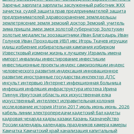
Заречье
зарплата
зарплаты
заслуженный работник ЖКХ
зачистка_судей
защита прав предпринимателей
защита
предпринимателей
здравоохранение
земледельцы
землетрясение
земля
земский доктор
Земский_учитель
зима пришла
змеи
змея
золотой губернатор
Золотухин
золотые медалисты
зоозащитники
Иван Благодырь
Иван
Голунов
Иван Проходцев
ИВЛ
ивс
Игорь Ткачев
игрушки
идиш
избиение
избирательная кампания
избирком
Известковый
измени жизнь к лучшему
Израиль
имена
импорт
инвалиды
инвестирование
инвестиции
инвестиционные проекты
индекс самоизоляции
индекс
человеческого развития
индексация
инновационное
развитие
иностранные государства
инспектор ДПС
инсульт
интервью
Интернет
инфекционная больница
инфекция
инфляция
инфраструктура
ипотека
Ирина
Пинчук
Иркутская область
иск
искусственная елка
искусственный_интеллект
исправительная колония
исследование
история
Итоги-2017
июль
июнь
июнь_2026
кабель линии электропередачи
кадетский бал
кадеты
кадровая чехарда
кадры
казаки
Казань
Казначейство
России
календарь
календарь праздников
камера
камеры
Камчатка
Камчатский край
канализация
капитальный