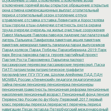
отключение горячей воды
открытое обращение
открытые
окна
отмена компенсационных выплат
отопительный
период
отопительный сезон
отопление
отпуск
отравление
отставка
отставка Левинталя и Коростелёва
отцы города
отцы-одиночки
отчетность
охота
охрана
труда
очереди
очередь на жилье
очистные сооружения
Павел Малышев
Павлова
паводок
падение
пал
палаточный
лагерь
Палькина
Памфилова
памятная акция
памятник
памятник-мемориал
память
панихида
парад выпускников
Парад колясок
Парад Победы
Парасибириада-2019
Парк
парк Весна
парковка
парта_героев
партийный проект
Партия Роста
Пархоменко
Парыгина
паспорт
пассажирские перевозки
пассажирские перевозки\
Пасха
ПАТП
патриотизм
патриотическое граффити
пауэрлифтинг
ПГУ
ПГУ им. Шолом-Алейхема
ПДД
ПДН
МОМВД России «Ленинский»
педагоги
педагогическая
тайна
пенсии
пенсионер
пенсионерка
пенсионеры
пенсионная грамотность
пенсионная реформа
пенсионные
накопления
пенсионный возраст
Пенсионный фонд
пенсия
Первенство России по футболу
Первомай 2017
первый
класс
переводы
переезд
перерасчет
перечень
период
навигации
Песах
петарда
Петербургский международный