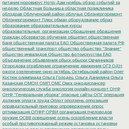
питания
норовирус
Нотр-Дам
ноябрь
обзор событий за
неделю
Областная больница
областная поликлиника
облздрав
Облученский район
облучье
Облэнергоремонт
Облэнергоремонт Плюс
обман
оборудование
образ
образование
образовательные курсы
образовательные_организации
Обращение
обращения
граждан
обсерватор
обучение
общепит
общественная
баня
общественная палата ЕАО
Общественная палата РФ
общественный транспорт
общество
общество "Знание"
общество инвалидов
Общество фотоискусства ЕАО
объединение
объявления
обыск
обыски
Овчинников
Огородова
ограбление
ограничение движения
ОГЭ
ОДН
ожоги
озеленение
окно
октябрь
Октябрьский район
Олег
Костюк
олимпиада
Ольга Голодец
Ольга Данилина
Ольга
Казанская
ОМОН
ОМП
ОМС
Омск
онкодиспансер
онкологическая служба
онкология
онлайн-концерт
ОНФ
ОНФ "Генеральная уборка"
опасные сайты
ОПГ
операция
должник
оплата труда
Оплот
оползень
оппозиция
оправдательный приговор
опровержение
опрос
оптимизация
ОПФР
ОРВИ
организация пчеловодов
оружие
ОСВВ
освещение
осень
оскорбление власти
особый противопожарный режим
остановка
остановки
осужденные
отдых
отключение
отключение воды