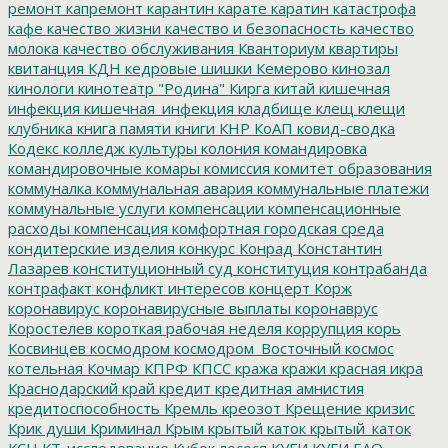
ремонт
капремонт
карантин
карате
каратин
катастрофа
кафе
качество жизни
качество и безопасность
качество
молока
качество обслуживания
Кванториум
квартиры
квитанция
КДН
кедровые шишки
Кемерово
кинозал
кинологи
кинотеатр "Родина"
Кирга
китай
кишечная
инфекция
кишечная_инфекция
кладбище
клещ
клещи
клубника
книга памяти
книги
КНР
КоАП
ковид-сводка
Кодекс
колледж культуры
колония
командировка
командировочные
комары
комиссия
комитет образования
коммуналка
коммунальная авария
коммунальные платежи
коммунальные услуги
компенсации
компенсационные
расходы
компенсация
комфортная городская среда
кондитерские изделия
конкурс
Конрад
Константин
Лазарев
конституционный суд
конституция
контрабанда
контрафакт
конфликт интересов
концерт
Корж
коронавирус
коронавирусные выплаты
коронаврус
Коростелев
короткая рабочая неделя
коррупция
корь
Косвинцев
космодром
космодром_Восточный
космос
котельная
Кочмар
КПРФ
КПСС
кража
кражи
красная икра
Краснодарский край
кредит
кредитная амнистия
кредитоспособность
Кремль
креозот
Крещение
кризис
Крик души
Криминал
Крым
крытый каток
крытый_каток
КСН
КТ-исследование
Кубок лосося
КУГИ
КУГИ ЕАО