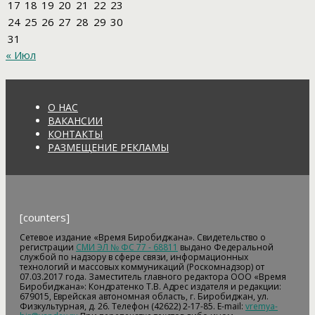
17
18
19
20
21
22
23
24
25
26
27
28
29
30
31
« Июл
О НАС
ВАКАНСИИ
КОНТАКТЫ
РАЗМЕЩЕНИЕ РЕКЛАМЫ
[counters]
Сетевое издание «Время Биробиджана». Свидетельство о
регистрации
СМИ ЭЛ № ФС 77 - 68811
выдано Федеральной
службой по надзору в сфере связи, информационных
технологий и массовых коммуникаций (Роскомнадзор) от
07.03.2017 года. Заместитель главного редактора ООО «Время
Биробиджана»: Кондратенко Т.В. Адрес издателя и редакции:
679015, Еврейская автономная область, г. Биробиджан, ул.
Физкультурная, д. 26. Телефон (42622) 2-17-85. E-mail:
vremya-