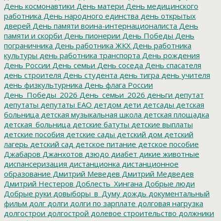
День космонавтики
День матери
День медицинского
работника
День народного единства
день открытых
дверей
День памяти воина-интернационалиста
День
памяти и скорби
День пионерии
День Победы
День
пограничника
День работника ЖКХ
День работника
культуры
день работника транспорта
День рождения
День России
День семьи
День соседа
День спасателя
день строителя
День студента
день тигра
день учителя
день физкультурника
День флага России
День_Победы_2026
День_семьи_2026
деньги
депутат
депутаты
депутаты ЕАО
детдом
дети
детсады
детская
больница
детская музыкальная школа
детская площадка
детская_больница
детские батуты
детские выплаты
детские пособия
детские сады
детский дом
детский
лагерь
детский сад
детское питание
детское пособие
Джабаров
Джанхотов
дзюдо
диабет
дикие животные
диспансеризация
дистанционка
дистанционное
образование
Дмитрий Меведев
Дмитрий Медведев
Дмитрий Нестеров
Доблесть_Хингана
Добрые люди
Добрые руки
довыборы_в_Думу
дождь
документальный
фильм
долг
долги
долги по зарплате
долговая нагрузка
долгострои
долгострой
долевое строительство
должники