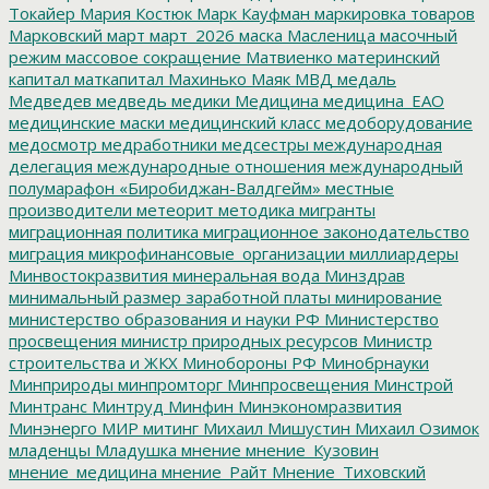
Токайер
Мария Костюк
Марк Кауфман
маркировка товаров
Марковский
март
март_2026
маска
Масленица
масочный
режим
массовое сокращение
Матвиенко
материнский
капитал
маткапитал
Махинько
Маяк
МВД
медаль
Медведев
медведь
медики
Медицина
медицина_ЕАО
медицинские маски
медицинский класс
медоборудование
медосмотр
медработники
медсестры
международная
делегация
международные отношения
международный
полумарафон «Биробиджан-Валдгейм»
местные
производители
метеорит
методика
мигранты
миграционная политика
миграционное законодательство
миграция
микрофинансовые_организации
миллиардеры
Минвостокразвития
минеральная вода
Минздрав
минимальный размер заработной платы
минирование
министерство образования и науки РФ
Министерство
просвещения
министр природных ресурсов
Министр
строительства и ЖКХ
Минобороны РФ
Минобрнауки
Минприроды
минпромторг
Минпросвещения
Минстрой
Минтранс
Минтруд
Минфин
Минэкономразвития
Минэнерго
МИР
митинг
Михаил Мишустин
Михаил Озимок
младенцы
Младушка
мнение
мнение_Кузовин
мнение_медицина
мнение_Райт
Мнение_Тиховский