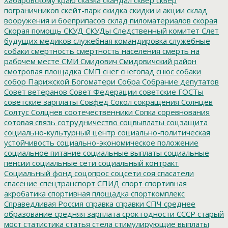
пограничников
скейт-парк
скидка
скидки и акции
склад
вооружения и боеприпасов
склад пиломатериалов
скорая
Скорая помощь
СКУД
СКУДы
Следственный комитет
Слет
будущих медиков
служебная командировка
служебные
собаки
смертность
смертность населения
смерть на
рабочем месте
СМИ
Смидович
Смидовичский район
смотровая площадка
СМП
снег
снегопад
снюс
собаки
собор Парижской Богоматери
Собра
Собрание депутатов
Совет ветеранов
Совет Федерации
советские ГОСТы
советские зарплаты
Совфед
Сокол
сокращения
Солнцев
Солтус
Солцнев
соотечественники
Сопка
соревнования
сотовая связь
сотрудничество
соцвыплаты
соцзащита
социально-культурный центр
социально-политическая
устойчивость
социально-экономическое положение
социальное питание
социальные выплаты
социальные
пенсии
социальные сети
социальный контракт
Социальный фонд
соцопрос
соцсети
соя
спасатели
спасение
спецтранспорт
СПИД
спорт
спортивная
акробатика
спортивная площадка
спорткомплекс
Справедливая Россия
справка
справки
СПЧ
среднее
образование
средняя зарплата
срок годности
СССР
старый
мост
статистика
статья
стела
стимулирующие выплаты