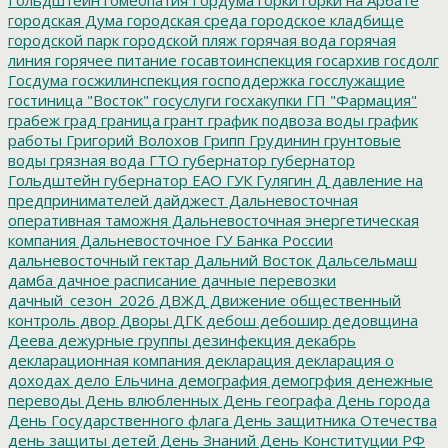
городская Дума
городская среда
городское кладбище
городской парк
городской пляж
горячая вода
горячая
линия
горячее питание
госавтоинспекция
госархив
госдолг
Госдума
госжилинспекция
господдержка
госслужащие
гостиница "Восток"
госуслуги
госхакупки
ГП "Фармация"
грабеж
град
граница
грант
график подвоза воды
график
работы
Григорий Волохов
Грипп
Грудинин
грунтовые
воды
грязная вода
ГТО
губернатор
губернатор
Гольдштейн
губернатор ЕАО
ГУК
Гулягин
Д
давление на
предпринимателей
дайджест
Дальневосточная
оперативная таможня
Дальневосточная энергетическая
компания
Дальневосточное ГУ Банка России
дальневосточный гектар
Дальний Восток
Дальсельмаш
дамба
дачное расписание
дачные перевозки
дачный_сезон_2026
ДВЖД
Движение общественный
контроль
двор
Дворы
ДГК
дебош
дебошир
дедовщина
Деева
дежурные группы
дезинфекция
декабрь
декларационная компания
декларация
декларация о
доходах
дело Ельчина
демография
демогрфия
денежные
переводы
День влюбленных
День географа
День города
День Государственного флага
День защитника Отечества
день защиты детей
День Знаний
День Конституции РФ