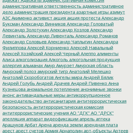
административная ответственность
административное
дело
администрация президента
азартные игры
азимут
АЗС
Акименко
активист
акция
акция протеста
Александр
Буксман
Александр Винников
Александр Головатый
Александр Золотухин
Александр Козлов
Александр
Левинталь
Александр Ливенталь
Александр Романов
Александр Соловьев
Александр Чаплыгин
Александра
Филиппова
Алексей Корниенко
Алексей Навальный
Алексей Хозяйский
Алексей Черный
Алеппо
алименты
Алиса
алкоголизация
Алкоголь
алкогольная продукция
аллергия
альманах
Амур
Амурзет
Амурская область
Амурский полоз
амурский тигр
Анатолий Мелешко
Анатолий Скоробогатов
Ангелы мира
Андрей Бялик
Андрей Голубь
Андрей Драчев
Андрей Пивенко
Анна
Кузнецова
аномальное потепление
анонимные звонки
анонс
антивандальные меры
антикоррупционное
законодательство
антисанитария
антитеррористическая
безопасность
антитеррористическая комиссия
антитеррористические учения
АО "ДГК"
АО "ДРСК"
апелляция
аппарат видеофиксации
апрель
аптека
Арашуков
Арбат
Арена
аренда земли
арендная плата
арест
арест счетов
Армия
Арнаполин
арт-объекты
Артеев