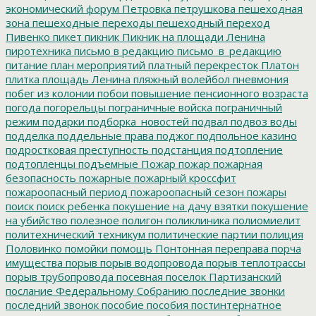
экономический форум
Петровка
петрушкова
пешеходная
зона
пешеходные переходы
пешеходный переход
Пивенко
пикет
пикник
Пикник на площади Ленина
пиротехника
письмо в редакцию
письмо_в_редакцию
питание
план мероприятий
платный перекресток
Платон
плитка
площадь Ленина
пляжный волейбол
пневмония
побег из колонии
побои
повышение пенсионного возраста
погода
погорельцы
пограничные войска
пограничный
режим
подарки
подборка_новостей
подвал
подвоз воды
подделка
поддельные права
поджог
подпольное казино
подростковая преступность
подстанция
подтопление
подтопленцы
подъемные
Пожар
пожар
пожарная
безопасность
пожарные
пожарный кроссфит
пожароопасный период
пожароопасный сезон
пожары
поиск
поиск ребенка
покушение на дачу взятки
покушение
на убийство
полезное
полигон
поликлиника
полиомиелит
политехнический техникум
политические партии
полиция
Половинко
помойки
помощь
Понтонная переправа
порча
имущества
порыв
порыв водопровода
порыв теплотрассы
порыв трубопровода
посевная
поселок Партизанский
послание Федеральному Собранию
последние звонки
последний звонок
пособие
пособия
постинтернатное