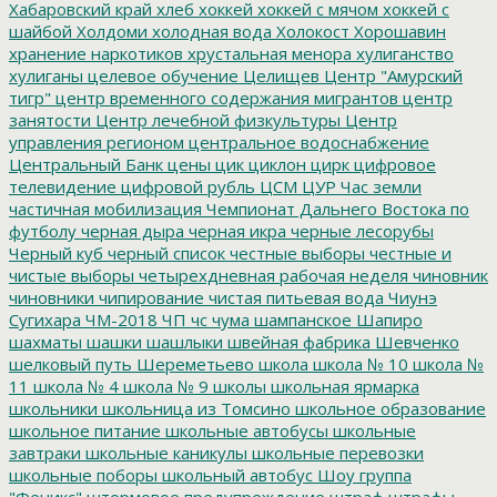
Хабаровский край
хлеб
хоккей
хоккей с мячом
хоккей с
шайбой
Холдоми
холодная вода
Холокост
Хорошавин
хранение наркотиков
хрустальная менора
хулиганство
хулиганы
целевое обучение
Целищев
Центр "Амурский
тигр"
центр временного содержания мигрантов
центр
занятости
Центр лечебной физкультуры
Центр
управления регионом
центральное водоснабжение
Центральный Банк
цены
цик
циклон
цирк
цифровое
телевидение
цифровой рубль
ЦСМ
ЦУР
Час земли
частичная мобилизация
Чемпионат Дальнего Востока по
футболу
черная дыра
черная икра
черные лесорубы
Черный куб
черный список
честные выборы
честные и
чистые выборы
четырехдневная рабочая неделя
чиновник
чиновники
чипирование
чистая питьевая вода
Чиунэ
Сугихара
ЧМ-2018
ЧП
чс
чума
шампанское
Шапиро
шахматы
шашки
шашлыки
швейная фабрика
Шевченко
шелковый путь
Шереметьево
школа
школа № 10
школа №
11
школа № 4
школа № 9
школы
школьная ярмарка
школьники
школьница из Томсино
школьное образование
школьное питание
школьные автобусы
школьные
завтраки
школьные каникулы
школьные перевозки
школьные поборы
школьный автобус
Шоу группа
"Феникс"
штормовое предупреждение
штраф
штрафы