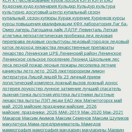
Кудесник
кудо
кулинария
Кульдкр
Кульдур
культура
культурно досуговый центр
купальный сезон
купальный_сезон
купюры
Кураж
курение
Куренков
курсы
курсы повышения квалификации
КФХ
лаборатория
Лаг ба-
Омер
лагерь
Лагошина
лайк
ЛДПР
Левинталь
Легкая
атлетика
легкоатлетическая пробежка
лед
ледовая
переправа
ледовые скульптуры
ледовый городок
ледовый
каток
ледоход
лекарства
лекарственные препараты
лекарство
Ленинская ЦРБ
Ленинский район
Ленинское
Ленинское сельское поселение
Леонид Школьник
лес
леса
лесной пожар
лесные пожары
лесопилка
летние
каникулы
лето
лето_2026
лжетерроризм
лимон
литература
Лицей
лицей № 23
личный прием
логистический комплеск
ложный вызов
ложный донос
лотерея
лоукостер
лунное затмение
лучший спасатель
лыжная гонка
льготная ипотека
льготники
льготные
лекарства
льготы
ЛЭП
люди ЕАО
люк
Магнитогорск
май
май_2026
майские праздники
майские_2026
майские_праздники_2026
МАК-2019
Мак-2020
Мак-2021
Макаров
Максим Акимов
Максим Семенов
Максим Шупиков
макулатура
Мама-предприниматель
Мамедов
маммография
мамография
мандарин
мандарины
Марвин