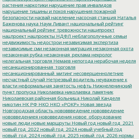
растения
наркотики
нарушение прав инвалидов
нарушение тишины и покоя
нарушения пожарной
безопасности
насвай
население
насосная станция
Наталья
Баженова
наука
Наум Ливант
национальный рейтинг
национальный рейтинг тревожности
наципроект
нацпроект
нацпроекты
НДФЛ
неблагополучные семьи
недвижимость
недострои
независимая экспертиза
независимые сми
незаконная миграция
незаконная охота
незаконная рубка
незаконная_реклама
некролог
нелегальная торговля
Немаев
непогода
нерабочая неделя
несанкционированная_торговля
несанкционированный_митинг
несовершеннолетние
несчастный случай
Нетрезвый водитель
неуважение к
власти
неформальная занятость
нефть
Нижнеленинский
пункт пропуска
Николаевка
николаевка_памятник
Николаевская районная больница
Николай Канделя
никотин
НК РФ
НКО
НКО «РОКР»
Новая звезда
Новгородская область
нововвведение
нововведение
нововведениея
нововведения
новое_оборудование
новые люди
новые маршруты
Новый год
новый год_2021
новый год_2022
новый год_2024
новый учебный год
новый_год_2024
новый_год_2025
новый_год_2026
нормы