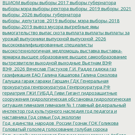
ВЦИОМ
выборы
выборы 2017
выборы губернатора
выборы мэра
выборы ректора
выборы_2019
выборы_2021
выборы_2026
выборы_губернатора
выборы_депутатов_2019
выборы_мэра
выборы-2018
выборы-2019
вывоз мусора
выгребные ямы
вымогательство
выпас скота
выплата
выплаты
выплаты за
урожай
выпускники
выпускной
выпускной_2026
высококвалифицированные специалисты
высокотехнологичная_медпомощь
выставка
выставка-
ярмарка
высшее образование
высшее самообразование
вытрезвители
выходной
выходные
Вьетнам
ВЭФ
ВЭФ_2026
Вячеслав Пастухов
Г.И. Радде
гадюка
газ
газификация ЕАО
Галина Кашапова
Галина Соколова
Галушка
гараж
гаражи
Гаршин
ГДК
Генеральная
прокуратура
генпрокуратура
Генпрокуратура РФ
гериатрия
ГЖИ
ГИБДД
Гиви
Гигант
гидрозащитные
сооружения
гидрологическая обстановка
гидрологическая
ситуация
гимназия
гимназия № 1
главный федеральный
инспектор
год культурного наследия
год педагога и
наставника
Год семьи
Год экологии
Год_единства_народов_России
Гознак
ГОК
Голикова
Головатый
гололед
голосование
голубая сорока
Гольдштейн
гомеопатия
Гордума
горки
горки на Арбате