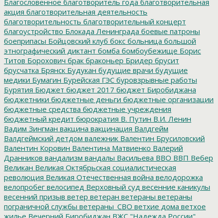
Благословенное
благотворитель года
благотворительная
акция
благотворительная деятельность
благотворительность
благотворительный концерт
благоустройство
Блокада Ленинграда
боевые патроны
боеприпасы
Бойцовский клуб
бокс
больница
большой
этнографический диктант
бомба
бомбоубежище
Борис
Титов
Борохович
брак
браконьер
Бридер
брусит
брусчатка
Брянск
Будукан
будущие врачи
будущие
медики
Бумагин
Бурейская ГЭС
буровзрывные работы
Бурятия
Бюджет
бюджет 2017
бюджет Биробиджана
бюджетники
бюджетные деньги
бюджетные организации
бюджетные средства
бюджетные учреждения
бюджетный кредит
бюрократия
В. Путин
В.И. Ленин
Вадим Зингман
вакцина
вакцинация
Валдгейм
Валдгеймский детдом
валежник
Валентин Брусиловский
Валентин Коровин
Валентина Матвиенко
Валерий
Дранников
вандализм
вандалы
Васильева
ВВО
ВВП
Вебер
Великан
Великая Октябрьская социалистическая
революция
Великая Отечественная война
велодорожка
велопробег
велосипед
Верховный суд
весенние каникулы
весенний призыв
ветер
ветеран
ветераны
ветераны
пограничной службы
ветераны_СВО
ветхие дома
ветхое
жилье
Вечерний Биробиджан
ВЖС "Надежда России"