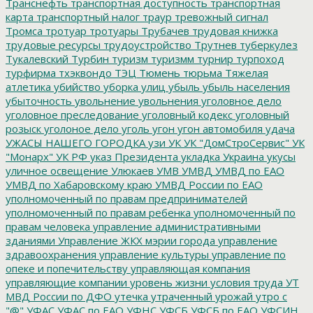
Транснефть
транспортная доступность
транспортная
карта
транспортный налог
траур
тревожный сигнал
Тромса
тротуар
тротуары
Трубачев
трудовая книжка
трудовые ресурсы
трудоустройство
Трутнев
туберкулез
Тукалевский
Турбин
туризм
туризмм
турнир
турпоход
турфирма
тхэквондо
ТЭЦ
Тюмень
тюрьма
Тяжелая
атлетика
убийство
уборка улиц
убыль
убыль населения
убыточность
увольнение
увольнения
уголовное дело
уголовное преследование
уголовный кодекс
уголовный
розыск
уголоное дело
уголь
угон
угон автомобиля
удача
УЖАСЫ НАШЕГО ГОРОДКА
узи
УК
УК "ДомСтроСервис"
УК
"Монарх"
УК РФ
указ Президента
укладка
Украина
укусы
уличное освещение
Улюкаев
УМВ
УМВД
УМВД по ЕАО
УМВД по Хабаровскому краю
УМВД России по ЕАО
уполномоченный по правам предпринимателей
уполномоченный по правам ребенка
уполномоченный по
правам человека
управление административными
зданиями
Управление ЖКХ мэрии города
управление
здравоохранения
управление культуры
управление по
опеке и попечительству
управляющая компания
управляющие компании
уровень жизни
условия труда
УТ
МВД России по ДФО
утечка
утраченный урожай
утро с
"@"
УФАС
УФАС по ЕАО
УФНС
УФСБ
УФСБ по ЕАО
УФСИН