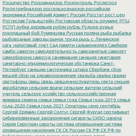
Роскачество
Роскомнадзор
Росконтроль
Рослесхоз
Роспотребнадзор
россельхознадзор
российская
экономика
Российский Азимут
Россия
Росстат
рост цен
Ростислав Гольдштейн
Ростовская область
роуминг
РПЦ
РСПП
рубка деревьев
рубли
рубль
Рудное
ружье
рукопашный бой
Румянцева
Русская поляна
рыба
рыбалка
рыбоводные заводы
рынок труда
рысь
с. Ленинское
сага_налоговый_гнет
Сад памяти
сальмонеллез
Самбери
самбо
самогон
самодеятельность
самозанятые
самолет
самооборона
самосуд
санавиация
санация
санитария
санитарно-эпидемиологическая обстанвока
Санкт-
Петербург
санкции
сантехника
сатира
Сбербанк
сбор
вещей
сбор на здравоохранение
свадьба
свалка
свалки
светофоры
свищ
связь
священнослужитель
секта
секция
акробатики
сельские врачи
сельские жители
сельский
учитель
сельское хозяйство
сельскохозяйственная
ярмарка
семена
семья
семья года
Семья года-2019
семья
года-2020
Семья года-2021
Сенаторы
сено
сентябрь
Сергей Ерёмин
Сергей Солтус
Сергей Фургал
сертификат
сибиреязвенные захоронения
сигареты
СИЗО
сирена
Сирия
Сироткин
сироты
система оповещения
система
оповещения населения
СК
СК России
СК РФ
СК РФ по
Хабаровскому краю
сказка
скандал
сквер
сквер