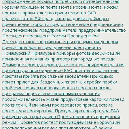
сопровождение
посылка
потребители
потребительская
корзина
похищение
почта
Почта России
Почта_России
пошлины
правительство
правительство ЕАО
правительство РФ
праздник
праздники
праймериз
превышение скорости
предостережение
предпенсионер
предпенсионеры
предприниматели
предпринимательство
Президент
президент России
Президент РФ
Президентские спортивные игры
презумпция доверия
премия
препараты
преступление
преступность
Приамурский
Приамурье
приборы фотовидеофиксации
прививочная кампания
приговор
пригородные поезда
Приморье
природа
природные пожары
природоохранная
прокуратура
присоединение ЕАО
пристав-исполнитель
приставы
присяга
присяжные заседатели
Приходько
приют
приют для бездомных животных
пробка
пробки
проблемы
провал
проверка
прогноз
прогноз погоды
программа переселения
программа реновации
продолжительность жизни
продуктовые карточки
проезд
прожиточный минимум
производство
происшествие
прократура
прокуратруа
Прокуратура
прокуратура ЕАО
прокуратуура
прокураура
Промышленность
пропускной
режим
Просветов
протест
противодействие коррупции
противопожарный период
противопожарный режим