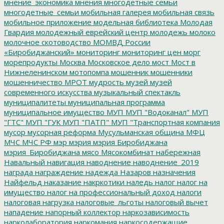
мнение_экономика
мнения
многодетные семьи
многодетные_семьи
мобильная галерея
мобильная связь
мобильное приложение
модельная библиотека
Молодая
Гвардия
молодежный еврейский центр
молодежь
молоко
молочное скотоводство
МОМВД России
«Биробиджанский»
мониторинг
мониторинг цен
морг
морепродукты
Москва
Московское дело
мост
Мост в
Нижнеленинском
мотопомпа
мошенник
мошенники
мошенничество
МРОТ
мудрость
музей
музей
современного искусства
музыкальный спектакль
муниципалитеты
муниципальная программа
муниципальное имущество
МУП
МУП "Водоканал"
МУП
"ГТС"
МУП "ГУК
МУП "ПАТП"
МУП "Транспортная компания
мусор
мусорная реформа
Мусульманская община
МФЦ
МЧС
МЧС РФ
мэр
мэрия
мэрия Биробиджана
мэрия_Биробиджана
мясо
Мясокомбинат
набережная
Навальный
навигация
наводнение
наводнение_2019
награда
награждение
надежда
Назаров
назначения
Найфельд
наказание
накркотики
наледь
налог
налог на
имущество
налог на профессиональный доход
налоги
налоговая нагрузка
налоговые_льготы
налоговый вычет
нападение
напорный коллектор
наркозависимость
нарколаборатория
наркомания
наркосодержащие