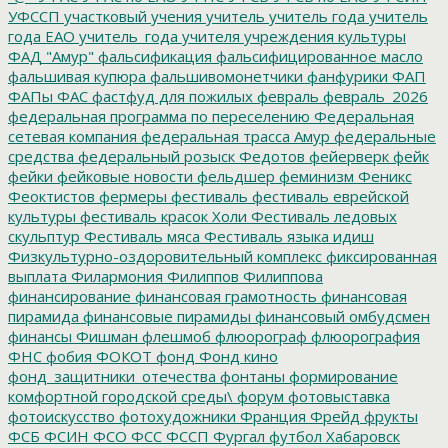
УФССП
участковый
учения
учитель
учитель года
учитель
года ЕАО
учитель_года
учителя
учреждения культуры
ФАД "Амур"
фальсификация
фальсифицированное масло
фальшивая купюра
фальшивомонетчики
фанфурики
ФАП
ФАПы
ФАС
фастфуд для пожилых
февраль
февраль_2026
федеральная программа по переселению
Федеральная
сетевая компания
федеральная трасса Амур
федеральные
средства
федеральный розыск
Федотов
фейерверк
фейк
фейки
фейковые новости
фельдшер
феминизм
Феникс
Феоктистов
фермеры
фестиваль
фестиваль еврейской
культуры
фестиваль красок Холи
Фестиваль ледовых
скульптур
Фестиваль мяса
Фестиваль языка идиш
Физкультурно-оздоровительный комплекс
фиксированная
выплата
Филармония
Филиппов
Филиппова
финансирование
финансовая грамотность
финансовая
пирамида
финансовые пирамиды
финансовый омбудсмен
финансы
Фишман
флешмоб
флюорограф
флюорография
ФНС
фобия
ФОКОТ
фонд
Фонд кино
фонд_защитники_отечества
фонтаны
формирование
комфортной городской среды\
форум
фотовыставка
фотоискусство
фотохудожники
Франция
Фрейд
фрукты
ФСБ
ФСИН
ФСО
ФСС
ФССП
Фургал
футбол
Хабаровск