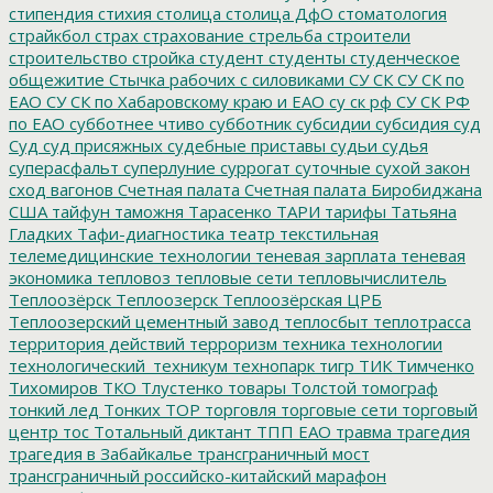
стипендия
стихия
столица
столица ДфО
стоматология
страйкбол
страх
страхование
стрельба
строители
строительство
стройка
студент
студенты
студенческое
общежитие
Стычка рабочих с силовиками
СУ СК
СУ СК по
ЕАО
СУ СК по Хабаровскому краю и ЕАО
су ск рф
СУ СК РФ
по ЕАО
субботнее чтиво
субботник
субсидии
субсидия
суд
Суд
суд присяжных
судебные приставы
судьи
судья
суперасфальт
суперлуние
суррогат
суточные
сухой закон
сход вагонов
Счетная палата
Счетная палата Биробиджана
США
тайфун
таможня
Тарасенко
ТАРИ
тарифы
Татьяна
Гладких
Тафи-диагностика
театр
текстильная
телемедицинские технологии
теневая зарплата
теневая
экономика
тепловоз
тепловые сети
тепловычислитель
Теплоозёрск
Теплоозерск
Теплоозёрская ЦРБ
Теплоозерский цементный завод
теплосбыт
теплотрасса
территория действий
терроризм
техника
технологии
технологический_техникум
технопарк
тигр
ТИК
Тимченко
Тихомиров
ТКО
Тлустенко
товары
Толстой
томограф
тонкий лед
Тонких
ТОР
торговля
торговые сети
торговый
центр
тос
Тотальный диктант
ТПП ЕАО
травма
трагедия
трагедия в Забайкалье
трансграничный мост
трансграничный российско-китайский марафон