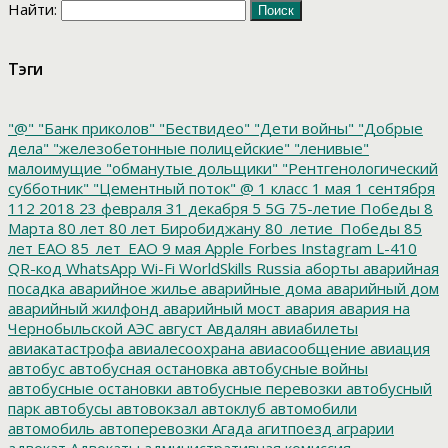
Найти:
Тэги
"@"
"Банк приколов"
"Бествидео"
"Дети войны"
"Добрые
дела"
"железобетонные полицейские"
"ленивые"
малоимущие
"обманутые дольщики"
"Рентгенологический
субботник"
"Цементный поток"
@
1 класс
1 мая
1 сентября
112
2018
23 февраля
31 декабря
5
5G
75-летие Победы
8
Марта
80 лет
80 лет Биробиджану
80_летие_Победы
85
лет ЕАО
85_лет_ЕАО
9 мая
Apple
Forbes
Instagram
L-410
QR-код
WhatsApp
Wi-Fi
WorldSkills Russia
аборты
аварийная
посадка
аварийное жилье
аварийные дома
аварийный дом
аварийный жилфонд
аварийный мост
авария
авария на
Чернобыльской АЭС
август
Авдалян
авиабилеты
авиакатастрофа
авиалесоохрана
авиасообщение
авиация
автобус
автобусная остановка
автобусные войны
автобусные остановки
автобусные перевозки
автобусный
парк
автобусы
автовокзал
автоклуб
автомобили
автомобиль
автоперевозки
Агада
агитпоезд
аграрии
адвокат
Адвокаты
административная комиссия