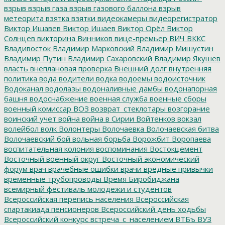
взрыв
взрыв газа
взрыв газового баллона
взрыв
метеорита
взятка
взятки
видеокамеры
видеорегистратор
Виктор Ишавев
Виктор Ишаев
Виктор Орёл
Виктор
Солнцев
викторина
Винников
вице-премьер
ВИЧ
ВККС
Владивосток
Владимир Марковский
Владимир Мишустин
Владимир Путин
Владимир Сахаровский
Владимир Якушев
власть
внеплановая проверка
Внешний долг
внутренняя
политика
вода
водители
водка
водоемы
водоисточник
Водоканал
водолазы
водоналивные дамбы
водонапорная
башня
водоснабжение
военная служба
военные сборы
военный комиссар
ВОЗ
возврат_стеклотары
возгорание
воинский учет
война
война в Сирии
Войтенков
вокзал
волейбол
волк
Волонтеры
Волочаевка
Волочаевская битва
Волочаевский бой
вольная борьба
Ворожбит
Воропаева
воспитательная колония
воспоминания
Востокцемент
Восточный военный округ
Восточный экономический
форум
врач
врачебные ошибки
врачи
вредные привычки
временные трубопроводы
Время Биробиджана
всемирный фестиваль молодежи и студентов
Всероссийская перепись населения
Всероссийская
спартакиада пенсионеров
Всероссийский день ходьбы
Всероссийский конкурс
встреча_с_населением
ВТБъ
ВУЗ