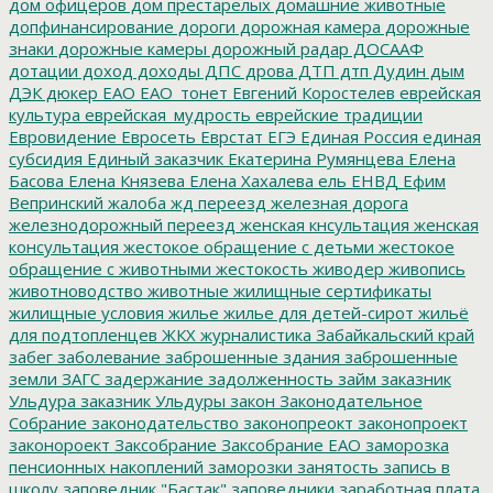
дом офицеров
дом престарелых
домашние животные
допфинансирование
дороги
дорожная камера
дорожные
знаки
дорожные камеры
дорожный радар
ДОСААФ
дотации
доход
доходы
ДПС
дрова
ДТП
дтп
Дудин
дым
ДЭК
дюкер
ЕАО
ЕАО_тонет
Евгений Коростелев
еврейская
культура
еврейская_мудрость
еврейские традиции
Евровидение
Евросеть
Еврстат
ЕГЭ
Единая Россия
единая
субсидия
Единый заказчик
Екатерина Румянцева
Елена
Басова
Елена Князева
Елена Хахалева
ель
ЕНВД
Ефим
Вепринский
жалоба
жд переезд
железная дорога
железнодорожный переезд
женская кнсультация
женская
консультация
жестокое обращение с детьми
жестокое
обращение с животными
жестокость
живодер
живопись
животноводство
животные
жилищные сертификаты
жилищные условия
жилье
жилье для детей-сирот
жильё
для подтопленцев
ЖКХ
журналистика
Забайкальский край
забег
заболевание
заброшенные здания
заброшенные
земли
ЗАГС
задержание
задолженность
займ
заказник
Ульдура
заказник Ульдуры
закон
Законодательное
Собрание
законодательство
законопреокт
законопроект
законороект
Заксобрание
Заксобрание ЕАО
заморозка
пенсионных накоплений
заморозки
занятость
запись в
школу
заповедник "Бастак"
заповедники
заработная плата