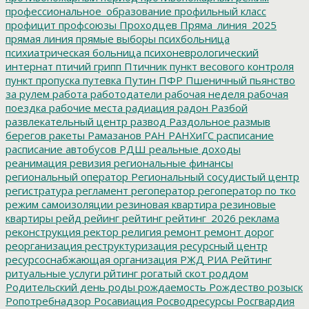
профессиональное_образование
профильный класс
профицит
профсоюзы
Проходцев
Пряма_линия_2025
прямая линия
прямые выборы
психбольница
психиатрическая больница
психоневрологический
интернат
птичий грипп
Птичник
пункт весового контроля
пункт пропуска
путевка
Путин
ПФР
Пшеничный
пьянство
за рулем
работа
работодатели
рабочая неделя
рабочая
поездка
рабочие места
радиация
радон
Разбой
развлекательный центр
развод
Раздольное
размыв
берегов
ракеты
Рамазанов
РАН
РАНХиГС
расписание
расписание автобусов
РДШ
реальные доходы
реанимация
ревизия
региональные финансы
региональный оператор
Региональный сосудистый центр
регистратура
регламент
регоператор
регоператор по тко
режим самоизоляции
резиновая квартира
резиновые
квартиры
рейд
рейинг
рейтинг
рейтинг_2026
реклама
реконструкция
ректор
религия
ремонт
ремонт дорог
реорганизация
реструктуризация
ресурсный центр
ресурсоснабжающая организация
РЖД
РИА Рейтинг
ритуальные услуги
рйтинг
рогатый скот
роддом
Родительский день
роды
рождаемость
Рождество
розыск
Ропотребнадзор
Росавиация
Росводресурсы
Росгвардия