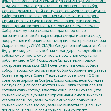
ярмарка
семена
семья
семья года
Семья года-2019
семья
года-2020
Семья года-2021
Сенаторы
сено
сентябрь
Сергей Ерёмин
Сергей Солтус
Сергей Фургал
сертификат
сибиреязвенные захоронения
сигареты
СИЗО
сирена
Сирия
Сироткин
сироты
система оповещения
система
оповещения населения
СК
СК России
СК РФ
СК РФ по
Хабаровскому краю
сказка
скандал
сквер
сквер
пограничников
скейт-парк
скидка
скидки и акции
склад
вооружения и боеприпасов
склад пиломатериалов
скорая
Скорая помощь
СКУД
СКУДы
Следственный комитет
Слет
будущих медиков
служебная командировка
служебные
собаки
смертность
смертность населения
смерть на
рабочем месте
СМИ
Смидович
Смидовичский район
смотровая площадка
СМП
снег
снегопад
снюс
собаки
собор Парижской Богоматери
Собра
Собрание депутатов
Совет ветеранов
Совет Федерации
советские ГОСТы
советские зарплаты
Совфед
Сокол
сокращения
Солнцев
Солтус
Солцнев
соотечественники
Сопка
соревнования
сотовая связь
сотрудничество
соцвыплаты
соцзащита
социально-культурный центр
социально-политическая
устойчивость
социально-экономическое положение
социальное питание
социальные выплаты
социальные
пенсии
социальные сети
социальный контракт