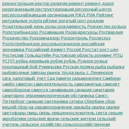
реконструкция
ректор
религия
ремонт
ремонт дорог
реорганизация
реструктуризация
ресурсный центр
ресурсоснабжающая организация
РЖД
РИА Рейтинг
ритуальные услуги
рйтинг
рогатый скот
роддом
Родительский день
роды
рождаемость
Рождество
розыск
Ропотребнадзор
Росавиация
Росводресурсы
Росгвардия
Роскачество
Роскомнадзор
Росконтроль
Рослесхоз
Роспотребнадзор
россельхознадзор
российская
экономика
Российский Азимут
Россия
Росстат
рост цен
Ростислав Гольдштейн
Ростовская область
роуминг
РПЦ
РСПП
рубка деревьев
рубли
рубль
Рудное
ружье
рукопашный бой
Румянцева
Русская поляна
рыба
рыбалка
рыбоводные заводы
рынок труда
рысь
с. Ленинское
сага_налоговый_гнет
Сад памяти
сальмонеллез
Самбери
самбо
самогон
самодеятельность
самозанятые
самолет
самооборона
самосуд
санавиация
санация
санитария
санитарно-эпидемиологическая обстанвока
Санкт-
Петербург
санкции
сантехника
сатира
Сбербанк
сбор
вещей
сбор на здравоохранение
свадьба
свалка
свалки
светофоры
свищ
связь
священнослужитель
секта
секция
акробатики
сельские врачи
сельские жители
сельский
учитель
сельское хозяйство
сельскохозяйственная