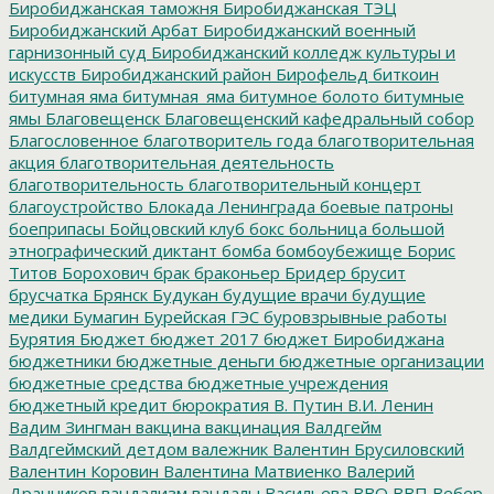
Биробиджанская таможня
Биробиджанская ТЭЦ
Биробиджанский Арбат
Биробиджанский военный
гарнизонный суд
Биробиджанский колледж культуры и
искусств
Биробиджанский район
Бирофельд
биткоин
битумная яма
битумная_яма
битумное болото
битумные
ямы
Благовещенск
Благовещенский кафедральный собор
Благословенное
благотворитель года
благотворительная
акция
благотворительная деятельность
благотворительность
благотворительный концерт
благоустройство
Блокада Ленинграда
боевые патроны
боеприпасы
Бойцовский клуб
бокс
больница
большой
этнографический диктант
бомба
бомбоубежище
Борис
Титов
Борохович
брак
браконьер
Бридер
брусит
брусчатка
Брянск
Будукан
будущие врачи
будущие
медики
Бумагин
Бурейская ГЭС
буровзрывные работы
Бурятия
Бюджет
бюджет 2017
бюджет Биробиджана
бюджетники
бюджетные деньги
бюджетные организации
бюджетные средства
бюджетные учреждения
бюджетный кредит
бюрократия
В. Путин
В.И. Ленин
Вадим Зингман
вакцина
вакцинация
Валдгейм
Валдгеймский детдом
валежник
Валентин Брусиловский
Валентин Коровин
Валентина Матвиенко
Валерий
Дранников
вандализм
вандалы
Васильева
ВВО
ВВП
Вебер