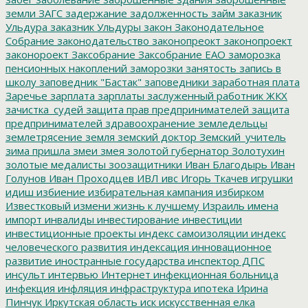
земли
ЗАГС
задержание
задолженность
займ
заказник
Ульдура
заказник Ульдуры
закон
Законодательное
Собрание
законодательство
законопреокт
законопроект
законороект
Заксобрание
Заксобрание ЕАО
заморозка
пенсионных накоплений
заморозки
занятость
запись в
школу
заповедник "Бастак"
заповедники
заработная плата
Заречье
зарплата
зарплаты
заслуженный работник ЖКХ
зачистка_судей
защита прав предпринимателей
защита
предпринимателей
здравоохранение
земледельцы
землетрясение
земля
земский доктор
Земский_учитель
зима пришла
змеи
змея
золотой губернатор
Золотухин
золотые медалисты
зоозащитники
Иван Благодырь
Иван
Голунов
Иван Проходцев
ИВЛ
ивс
Игорь Ткачев
игрушки
идиш
избиение
избирательная кампания
избирком
Известковый
измени жизнь к лучшему
Израиль
имена
импорт
инвалиды
инвестирование
инвестиции
инвестиционные проекты
индекс самоизоляции
индекс
человеческого развития
индексация
инновационное
развитие
иностранные государства
инспектор ДПС
инсульт
интервью
Интернет
инфекционная больница
инфекция
инфляция
инфраструктура
ипотека
Ирина
Пинчук
Иркутская область
иск
искусственная елка