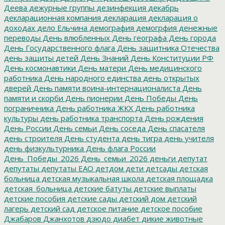
Деева
дежурные группы
дезинфекция
декабрь
декларационная компания
декларация
декларация о
доходах
дело Ельчина
демография
демогрфия
денежные
переводы
День влюбленных
День географа
День города
День Государственного флага
День защитника Отечества
день защиты детей
День Знаний
День Конституции РФ
День космонавтики
День матери
День медицинского
работника
День народного единства
день открытых
дверей
День памяти воина-интернационалиста
День
памяти и скорби
День пионерии
День Победы
День
пограничника
День работника ЖКХ
День работника
культуры
день работника транспорта
День рождения
День России
День семьи
День соседа
День спасателя
день строителя
День студента
день тигра
день учителя
день физкультурника
День флага России
День_Победы_2026
День_семьи_2026
деньги
депутат
депутаты
депутаты ЕАО
детдом
дети
детсады
детская
больница
детская музыкальная школа
детская площадка
детская_больница
детские батуты
детские выплаты
детские пособия
детские сады
детский дом
детский
лагерь
детский сад
детское питание
детское пособие
Джабаров
Джанхотов
дзюдо
диабет
дикие животные