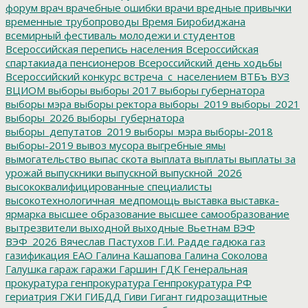
форум
врач
врачебные ошибки
врачи
вредные привычки
временные трубопроводы
Время Биробиджана
всемирный фестиваль молодежи и студентов
Всероссийская перепись населения
Всероссийская
спартакиада пенсионеров
Всероссийский день ходьбы
Всероссийский конкурс
встреча_с_населением
ВТБъ
ВУЗ
ВЦИОМ
выборы
выборы 2017
выборы губернатора
выборы мэра
выборы ректора
выборы_2019
выборы_2021
выборы_2026
выборы_губернатора
выборы_депутатов_2019
выборы_мэра
выборы-2018
выборы-2019
вывоз мусора
выгребные ямы
вымогательство
выпас скота
выплата
выплаты
выплаты за
урожай
выпускники
выпускной
выпускной_2026
высококвалифицированные специалисты
высокотехнологичная_медпомощь
выставка
выставка-
ярмарка
высшее образование
высшее самообразование
вытрезвители
выходной
выходные
Вьетнам
ВЭФ
ВЭФ_2026
Вячеслав Пастухов
Г.И. Радде
гадюка
газ
газификация ЕАО
Галина Кашапова
Галина Соколова
Галушка
гараж
гаражи
Гаршин
ГДК
Генеральная
прокуратура
генпрокуратура
Генпрокуратура РФ
гериатрия
ГЖИ
ГИБДД
Гиви
Гигант
гидрозащитные