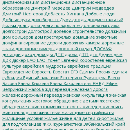
диспансеризация
дистанционка
дистанционное
образование
Дмитрий Меведев
Дмитрий Медведев
Дмитрий Нестеров
Доблесть_Хингана
Добрые люди
Добрые руки
довыборы_в_Думу
дождь
документальный
фильм
долг
долги
долги по зарплате
долговая нагрузка
долгострои
долгострой
долевое строительство
должники
дом офицеров
дом престарелых
домашние животные
допфинансирование
дороги
дорожная камера
дорожные
знаки
дорожные камеры
дорожный радар
ДОСААФ
дотации
доход
доходы
ДПС
дрова
ДТП
дтп
Дудин
дым
ДЭК
дюкер
ЕАО
ЕАО_тонет
Евгений Коростелев
еврейская
культура
еврейская_мудрость
еврейские традиции
Евровидение
Евросеть
Еврстат
ЕГЭ
Единая Россия
единая
субсидия
Единый заказчик
Екатерина Румянцева
Елена
Басова
Елена Князева
Елена Хахалева
ель
ЕНВД
Ефим
Вепринский
жалоба
жд переезд
железная дорога
железнодорожный переезд
женская кнсультация
женская
консультация
жестокое обращение с детьми
жестокое
обращение с животными
жестокость
живодер
живопись
животноводство
животные
жилищные сертификаты
жилищные условия
жилье
жилье для детей-сирот
жильё
для подтопленцев
ЖКХ
журналистика
Забайкальский край
забег
заболевание
заброшенные здания
заброшенные