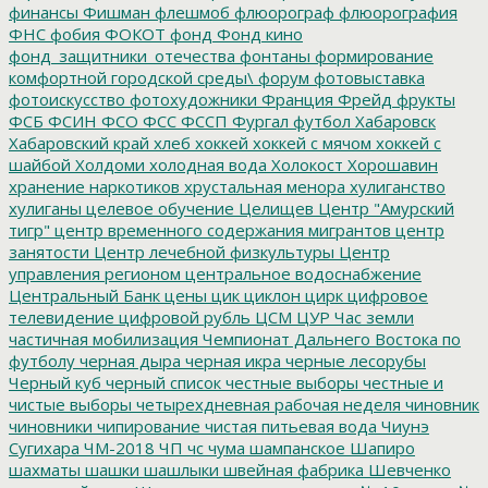
финансы
Фишман
флешмоб
флюорограф
флюорография
ФНС
фобия
ФОКОТ
фонд
Фонд кино
фонд_защитники_отечества
фонтаны
формирование
комфортной городской среды\
форум
фотовыставка
фотоискусство
фотохудожники
Франция
Фрейд
фрукты
ФСБ
ФСИН
ФСО
ФСС
ФССП
Фургал
футбол
Хабаровск
Хабаровский край
хлеб
хоккей
хоккей с мячом
хоккей с
шайбой
Холдоми
холодная вода
Холокост
Хорошавин
хранение наркотиков
хрустальная менора
хулиганство
хулиганы
целевое обучение
Целищев
Центр "Амурский
тигр"
центр временного содержания мигрантов
центр
занятости
Центр лечебной физкультуры
Центр
управления регионом
центральное водоснабжение
Центральный Банк
цены
цик
циклон
цирк
цифровое
телевидение
цифровой рубль
ЦСМ
ЦУР
Час земли
частичная мобилизация
Чемпионат Дальнего Востока по
футболу
черная дыра
черная икра
черные лесорубы
Черный куб
черный список
честные выборы
честные и
чистые выборы
четырехдневная рабочая неделя
чиновник
чиновники
чипирование
чистая питьевая вода
Чиунэ
Сугихара
ЧМ-2018
ЧП
чс
чума
шампанское
Шапиро
шахматы
шашки
шашлыки
швейная фабрика
Шевченко