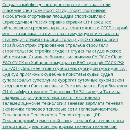
Социальный фонд
соцопрос
соцсети
соя
спасатели
спасение
спецтранспорт
СПИД
спорт
спортивная
акробатика
спортивная площадка
спорткомплекс
Справедливая Россия
справка
справки
СПЧ
среднее
образование
средняя зарплата
срок годности
СССР
старый
мост
статистика
статья
стела
стимулирующие выплаты
стипендия
стихия
столица
столица ДфО
стоматология
страйкбол
страх
страхование
стрельба
строители
строительство
стройка
студент
студенты
студенческое
общежитие
Стычка рабочих с силовиками
СУ СК
СУ СК по
ЕАО
СУ СК по Хабаровскому краю и ЕАО
су ск рф
СУ СК РФ
по ЕАО
субботнее чтиво
субботник
субсидии
субсидия
суд
Суд
суд присяжных
судебные приставы
судьи
судья
суперасфальт
суперлуние
суррогат
суточные
сухой закон
сход вагонов
Счетная палата
Счетная палата Биробиджана
США
тайфун
таможня
Тарасенко
ТАРИ
тарифы
Татьяна
Гладких
Тафи-диагностика
театр
текстильная
телемедицинские технологии
теневая зарплата
теневая
экономика
тепловоз
тепловые сети
тепловычислитель
Теплоозерск
Теплоозёрск
Теплоозёрская ЦРБ
Теплоозерский цементный завод
теплосбыт
теплотрасса
территория действий
терроризм
техника
технологии