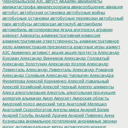
Чернобыльской АЭС
август
Авдалян
авиабилеты
авиакатастрофа
авиалесоохрана
авиасообщение
авиация
автобус
автобусная остановка
автобусные войны
автобусные остановки
автобусные перевозки
автобусный
парк
автобусы
автовокзал
автоклуб
автомобили
автомобиль
автоперевозки
Агада
агитпоезд
аграрии
адвокат
Адвокаты
административная комиссия
административная ответственность
административное
дело
администрация президента
азартные игры
азимут
АЗС
Акименко
активист
акция
акция протеста
Александр
Буксман
Александр Винников
Александр Головатый
Александр Золотухин
Александр Козлов
Александр
Левинталь
Александр Ливенталь
Александр Романов
Александр Соловьев
Александр Чаплыгин
Александра
Филиппова
Алексей Корниенко
Алексей Навальный
Алексей Хозяйский
Алексей Черный
Алеппо
алименты
Алиса
алкоголизация
Алкоголь
алкогольная продукция
аллергия
альманах
Амур
Амурзет
Амурская область
Амурский полоз
амурский тигр
Анатолий Мелешко
Анатолий Скоробогатов
Ангелы мира
Андрей Бялик
Андрей Голубь
Андрей Драчев
Андрей Пивенко
Анна
Кузнецова
аномальное потепление
анонимные звонки
анонс
антивандальные меры
антикоррупционное