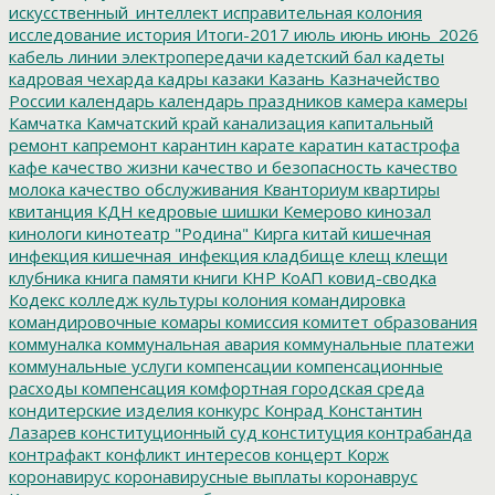
искусственный_интеллект
исправительная колония
исследование
история
Итоги-2017
июль
июнь
июнь_2026
кабель линии электропередачи
кадетский бал
кадеты
кадровая чехарда
кадры
казаки
Казань
Казначейство
России
календарь
календарь праздников
камера
камеры
Камчатка
Камчатский край
канализация
капитальный
ремонт
капремонт
карантин
карате
каратин
катастрофа
кафе
качество жизни
качество и безопасность
качество
молока
качество обслуживания
Кванториум
квартиры
квитанция
КДН
кедровые шишки
Кемерово
кинозал
кинологи
кинотеатр "Родина"
Кирга
китай
кишечная
инфекция
кишечная_инфекция
кладбище
клещ
клещи
клубника
книга памяти
книги
КНР
КоАП
ковид-сводка
Кодекс
колледж культуры
колония
командировка
командировочные
комары
комиссия
комитет образования
коммуналка
коммунальная авария
коммунальные платежи
коммунальные услуги
компенсации
компенсационные
расходы
компенсация
комфортная городская среда
кондитерские изделия
конкурс
Конрад
Константин
Лазарев
конституционный суд
конституция
контрабанда
контрафакт
конфликт интересов
концерт
Корж
коронавирус
коронавирусные выплаты
коронаврус