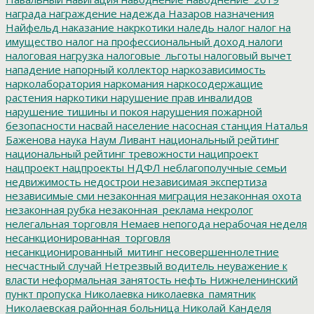
награда
награждение
надежда
Назаров
назначения
Найфельд
наказание
накркотики
наледь
налог
налог на
имущество
налог на профессиональный доход
налоги
налоговая нагрузка
налоговые_льготы
налоговый вычет
нападение
напорный коллектор
наркозависимость
нарколаборатория
наркомания
наркосодержащие
растения
наркотики
нарушение прав инвалидов
нарушение тишины и покоя
нарушения пожарной
безопасности
насвай
население
насосная станция
Наталья
Баженова
наука
Наум Ливант
национальный рейтинг
национальный рейтинг тревожности
наципроект
нацпроект
нацпроекты
НДФЛ
неблагополучные семьи
недвижимость
недострои
независимая экспертиза
независимые сми
незаконная миграция
незаконная охота
незаконная рубка
незаконная_реклама
некролог
нелегальная торговля
Немаев
непогода
нерабочая неделя
несанкционированная_торговля
несанкционированный_митинг
несовершеннолетние
несчастный случай
Нетрезвый водитель
неуважение к
власти
неформальная занятость
нефть
Нижнеленинский
пункт пропуска
Николаевка
николаевка_памятник
Николаевская районная больница
Николай Канделя