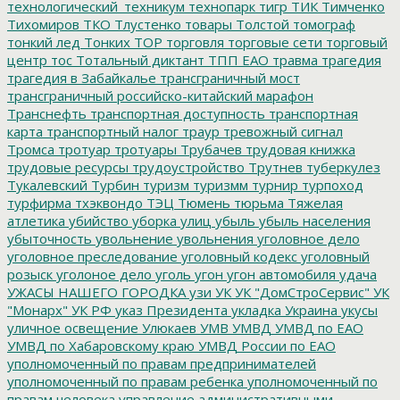
технологический_техникум
технопарк
тигр
ТИК
Тимченко
Тихомиров
ТКО
Тлустенко
товары
Толстой
томограф
тонкий лед
Тонких
ТОР
торговля
торговые сети
торговый
центр
тос
Тотальный диктант
ТПП ЕАО
травма
трагедия
трагедия в Забайкалье
трансграничный мост
трансграничный российско-китайский марафон
Транснефть
транспортная доступность
транспортная
карта
транспортный налог
траур
тревожный сигнал
Тромса
тротуар
тротуары
Трубачев
трудовая книжка
трудовые ресурсы
трудоустройство
Трутнев
туберкулез
Тукалевский
Турбин
туризм
туризмм
турнир
турпоход
турфирма
тхэквондо
ТЭЦ
Тюмень
тюрьма
Тяжелая
атлетика
убийство
уборка улиц
убыль
убыль населения
убыточность
увольнение
увольнения
уголовное дело
уголовное преследование
уголовный кодекс
уголовный
розыск
уголоное дело
уголь
угон
угон автомобиля
удача
УЖАСЫ НАШЕГО ГОРОДКА
узи
УК
УК "ДомСтроСервис"
УК
"Монарх"
УК РФ
указ Президента
укладка
Украина
укусы
уличное освещение
Улюкаев
УМВ
УМВД
УМВД по ЕАО
УМВД по Хабаровскому краю
УМВД России по ЕАО
уполномоченный по правам предпринимателей
уполномоченный по правам ребенка
уполномоченный по
правам человека
управление административными