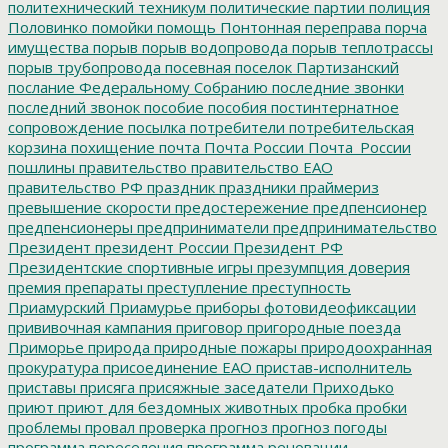
политехнический техникум
политические партии
полиция
Половинко
помойки
помощь
Понтонная переправа
порча
имущества
порыв
порыв водопровода
порыв теплотрассы
порыв трубопровода
посевная
поселок Партизанский
послание Федеральному Собранию
последние звонки
последний звонок
пособие
пособия
постинтернатное
сопровождение
посылка
потребители
потребительская
корзина
похищение
почта
Почта России
Почта_России
пошлины
правительство
правительство ЕАО
правительство РФ
праздник
праздники
праймериз
превышение скорости
предостережение
предпенсионер
предпенсионеры
предприниматели
предпринимательство
Президент
президент России
Президент РФ
Президентские спортивные игры
презумпция доверия
премия
препараты
преступление
преступность
Приамурский
Приамурье
приборы фотовидеофиксации
прививочная кампания
приговор
пригородные поезда
Приморье
природа
природные пожары
природоохранная
прокуратура
присоединение ЕАО
пристав-исполнитель
приставы
присяга
присяжные заседатели
Приходько
приют
приют для бездомных животных
пробка
пробки
проблемы
провал
проверка
прогноз
прогноз погоды
программа переселения
программа реновации