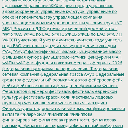
зданиями
Управление ЖКХ мэрии города
управление
здравоохранения
управление культуры
управление по
опеке и попечительству
управляющая компания
управляющие компании
уровень жизни
условия труда
УТ
МВД России по ДФО
утечка
утраченный урожай
утро с
"@"
УФАС
УФАС по ЕАО
УФНС
УФСБ
УФСБ по ЕАО
УФСИН
УФССП
участковый
учения
учитель
учитель года
учитель
года ЕАО
учитель_года
учителя
учреждения культуры
ФАД "Амур"
фальсификация
фальсифицированное масло
фальшивая купюра
фальшивомонетчики
фанфурики
ФАП
ФАПы
ФАС
фастфуд для пожилых
февраль
февраль_2026
федеральная программа по переселению
Федеральная
сетевая компания
федеральная трасса Амур
федеральные
средства
федеральный розыск
Федотов
фейерверк
фейк
фейки
фейковые новости
фельдшер
феминизм
Феникс
Феоктистов
фермеры
фестиваль
фестиваль еврейской
культуры
фестиваль красок Холи
Фестиваль ледовых
скульптур
Фестиваль мяса
Фестиваль языка идиш
Физкультурно-оздоровительный комплекс
фиксированная
выплата
Филармония
Филиппов
Филиппова
финансирование
финансовая грамотность
финансовая
пирамида
финансовые пирамиды
финансовый омбудсмен