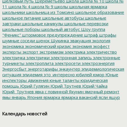
шелковый путь
Шереметьево
школа
школа № 10
школа №
11
школа № 4
школа № 9
школы
школьная ярмарка
школьники
школьница из Томсино
школьное образование
школьное питание
школьные автобусы
школьные
завтраки
школьные каникулы
школьные перевозки
школьные поборы
школьный автобус
Шоу группа
"Феникс"
штормовое предупреждение
штраф
штрафы
шумные соседи
щенок
Щукинка
эвакуация
экология
экономика
экономический кризис
экономия
экофест
эксперты
экспорт
экстремизм
электрика
электричество
электричка
электрички
электронная запись
электронные
турникеты
электроплита
электросети
электроэнергия
Энергосбыт
энерготарифы
энкаунтер
эпидемиологическая
ситуация
эпидемия
это_интересно
юбилей
юмор
Юные
инспекторы движения
юные таланты
юридическая
помощь
Юрий Гулягин
Юрий Трутнев
Юрий Чайка
Юрий_Трутнев
явка с повинной
Якунин
ямочный ремонт
ямы
январь
Япония
ярмарка
ярмарка вакансий
ясли
ящур
Календарь новостей