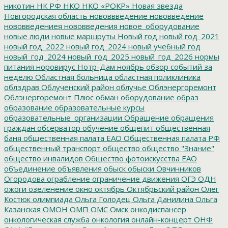
никотин
НК РФ
НКО
НКО «РОКР»
Новая звезда
Новгородская область
нововвведение
нововведение
нововведениея
нововведения
новое_оборудование
новые люди
новые маршруты
Новый год
новый год_2021
новый год_2022
новый год_2024
новый учебный год
новый_год_2024
новый_год_2025
новый_год_2026
нормы
питания
норовирус
Нотр-Дам
ноябрь
обзор событий за
неделю
Областная больница
областная поликлиника
облздрав
Облученский район
облучье
Облэнергоремонт
Облэнергоремонт Плюс
обман
оборудование
образ
образование
образовательные курсы
образовательные_организации
Обращение
обращения
граждан
обсерватор
обучение
общепит
общественная
баня
общественная палата ЕАО
Общественная палата РФ
общественный транспорт
общество
общество "Знание"
общество инвалидов
Общество фотоискусства ЕАО
объединение
объявления
обыск
обыски
Овчинников
Огородова
ограбление
ограничение движения
ОГЭ
ОДН
ожоги
озеленение
окно
октябрь
Октябрьский район
Олег
Костюк
олимпиада
Ольга Голодец
Ольга Данилина
Ольга
Казанская
ОМОН
ОМП
ОМС
Омск
онкодиспансер
онкологическая служба
онкология
онлайн-концерт
ОНФ