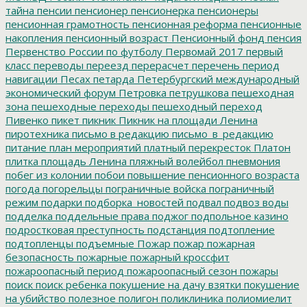
тайна
пенсии
пенсионер
пенсионерка
пенсионеры
пенсионная грамотность
пенсионная реформа
пенсионные
накопления
пенсионный возраст
Пенсионный фонд
пенсия
Первенство России по футболу
Первомай 2017
первый
класс
переводы
переезд
перерасчет
перечень
период
навигации
Песах
петарда
Петербургский международный
экономический форум
Петровка
петрушкова
пешеходная
зона
пешеходные переходы
пешеходный переход
Пивенко
пикет
пикник
Пикник на площади Ленина
пиротехника
письмо в редакцию
письмо_в_редакцию
питание
план мероприятий
платный перекресток
Платон
плитка
площадь Ленина
пляжный волейбол
пневмония
побег из колонии
побои
повышение пенсионного возраста
погода
погорельцы
пограничные войска
пограничный
режим
подарки
подборка_новостей
подвал
подвоз воды
подделка
поддельные права
поджог
подпольное казино
подростковая преступность
подстанция
подтопление
подтопленцы
подъемные
Пожар
пожар
пожарная
безопасность
пожарные
пожарный кроссфит
пожароопасный период
пожароопасный сезон
пожары
поиск
поиск ребенка
покушение на дачу взятки
покушение
на убийство
полезное
полигон
поликлиника
полиомиелит