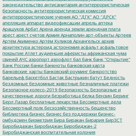
законодательство
антисанитария
антитеррористическая
безопасность
антитеррористическая комиссия
антитеррористические учения
АО "ДГК"
АО "ДРСК"
апелляция
аппарат видеофиксации
апрель
аптека
Арашуков
Арбат
Арена
аренда земли
арендная плата
арест
арест счетов
Армия
Арнаполин
арт-объекты
Артеев
Артём Акименко
Артём Куликов
Архангельск
архив
архитектура
астероид
астрономия
асфальт
асфальтовое
покрытие
Атлет
аудиенция
аферисты
африканская чума
свиней
АЧС
аэропорт
аэрофлот
бал
банк
банк "Открытие"
Банк России
банки
банкноты
банковская карта
банковские_карты
банковский роуминг
банкротство
барельеф
баскетбол
Бастак
Бастрыкин
батут
Бедность
бездомные
бездомные животные
безналичные платежи
Безопасное колесо-2019
безопасность
Безопасные и
качественные дороги
безработица
белка
бензин
Беринг
Берл Лазар
бесплатные лекарства
Бессмертные дела
Бессмертный полк
бесхозяйственность
бешенство
библиотека
бизнес
бизнес без поддержки
бизнес-
омбудсмен
биометрия
Бира
Биракан
Бирария
БирЗСТ
Биробидажан
Биробиджан
Биробиджан-2
Биробиджанская воспитательная колония