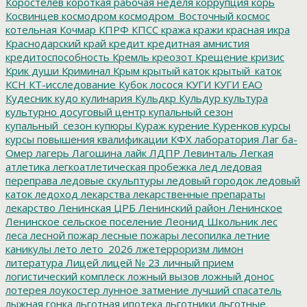
Коростелев
короткая рабочая неделя
коррупция
корь
Косвинцев
космодром
космодром_Восточный
космос
котельная
Кочмар
КПРФ
КПСС
кража
кражи
красная икра
Краснодарский край
кредит
кредитная амнистия
кредитоспособность
Кремль
креозот
Крещение
кризис
Крик души
Криминал
Крым
крытый каток
крытый_каток
КСН
КТ-исследование
Кубок лосося
КУГИ
КУГИ ЕАО
Кудесник
кудо
кулинария
Кульдкр
Кульдур
культура
культурно досуговый центр
купальный сезон
купальный_сезон
купюры
Кураж
курение
Куренков
курсы
курсы повышения квалификации
КФХ
лаборатория
Лаг ба-
Омер
лагерь
Лагошина
лайк
ЛДПР
Левинталь
Легкая
атлетика
легкоатлетическая пробежка
лед
ледовая
переправа
ледовые скульптуры
ледовый городок
ледовый
каток
ледоход
лекарства
лекарственные препараты
лекарство
Ленинская ЦРБ
Ленинский район
Ленинское
Ленинское сельское поселение
Леонид Школьник
лес
леса
лесной пожар
лесные пожары
лесопилка
летние
каникулы
лето
лето_2026
лжетерроризм
лимон
литература
Лицей
лицей № 23
личный прием
логистический комплеск
ложный вызов
ложный донос
лотерея
лоукостер
лунное затмение
лучший спасатель
лыжная гонка
льготная ипотека
льготники
льготные