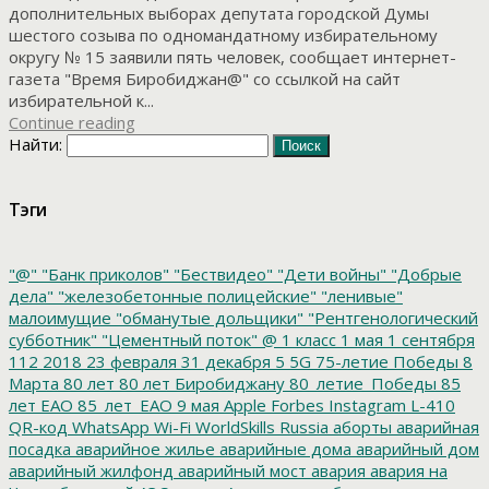
дополнительных выборах депутата городской Думы
шестого созыва по одномандатному избирательному
округу № 15 заявили пять человек, сообщает интернет-
газета "Время Биробиджан@" со ссылкой на сайт
избирательной к...
Continue reading
Найти:
Тэги
"@"
"Банк приколов"
"Бествидео"
"Дети войны"
"Добрые
дела"
"железобетонные полицейские"
"ленивые"
малоимущие
"обманутые дольщики"
"Рентгенологический
субботник"
"Цементный поток"
@
1 класс
1 мая
1 сентября
112
2018
23 февраля
31 декабря
5
5G
75-летие Победы
8
Марта
80 лет
80 лет Биробиджану
80_летие_Победы
85
лет ЕАО
85_лет_ЕАО
9 мая
Apple
Forbes
Instagram
L-410
QR-код
WhatsApp
Wi-Fi
WorldSkills Russia
аборты
аварийная
посадка
аварийное жилье
аварийные дома
аварийный дом
аварийный жилфонд
аварийный мост
авария
авария на