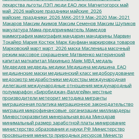
лекарства
льготы
ЛЭП
люди ЕАО
люк
Магнитогорск
май
май_2026
майские праздники
майские_2026
майские_праздники_2026
МАК-2019
Мак-2020
Мак-2021
Макаров
Максим Акимов
Максим Семенов
Максим Шупиков
макулатура
Мама-предприниматель
Мамедов
маммография
мамография
мандарин
мандарины
Марвин
Токайер
Мария Костюк
Марк Кауфман
маркировка товаров
Марковский
март
март_2026
маска
Масленица
масочный
режим
массовое сокращение
Матвиенко
материнский
капитал
маткапитал
Махинько
Маяк
МВД
медаль
Медведев
медведь
медики
Медицина
медицина_ЕАО
медицинские маски
медицинский класс
медоборудование
медосмотр
медработники
медсестры
международная
делегация
международные отношения
международный
полумарафон «Биробиджан-Валдгейм»
местные
производители
метеорит
методика
мигранты
миграционная политика
миграционное законодательство
миграция
микрофинансовые_организации
миллиардеры
Минвостокразвития
минеральная вода
Минздрав
минимальный размер заработной платы
минирование
министерство образования и науки РФ
Министерство
просвещения
министр природных ресурсов
Министр