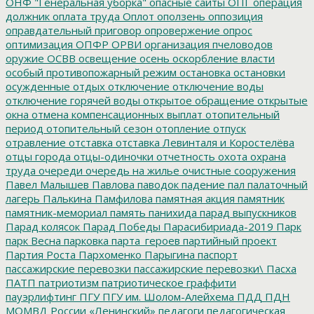
ОНФ "Генеральная уборка"
опасные сайты
ОПГ
операция
должник
оплата труда
Оплот
оползень
оппозиция
оправдательный приговор
опровержение
опрос
оптимизация
ОПФР
ОРВИ
организация пчеловодов
оружие
ОСВВ
освещение
осень
оскорбление власти
особый противопожарный режим
остановка
остановки
осужденные
отдых
отключение
отключение воды
отключение горячей воды
открытое обращение
открытые
окна
отмена компенсационных выплат
отопительный
период
отопительный сезон
отопление
отпуск
отравление
отставка
отставка Левинталя и Коростелёва
отцы города
отцы-одиночки
отчетность
охота
охрана
труда
очереди
очередь на жилье
очистные сооружения
Павел Малышев
Павлова
паводок
падение
пал
палаточный
лагерь
Палькина
Памфилова
памятная акция
памятник
памятник-мемориал
память
панихида
парад выпускников
Парад колясок
Парад Победы
Парасибириада-2019
Парк
парк Весна
парковка
парта_героев
партийный проект
Партия Роста
Пархоменко
Парыгина
паспорт
пассажирские перевозки
пассажирские перевозки\
Пасха
ПАТП
патриотизм
патриотическое граффити
пауэрлифтинг
ПГУ
ПГУ им. Шолом-Алейхема
ПДД
ПДН
МОМВД России «Ленинский»
педагоги
педагогическая