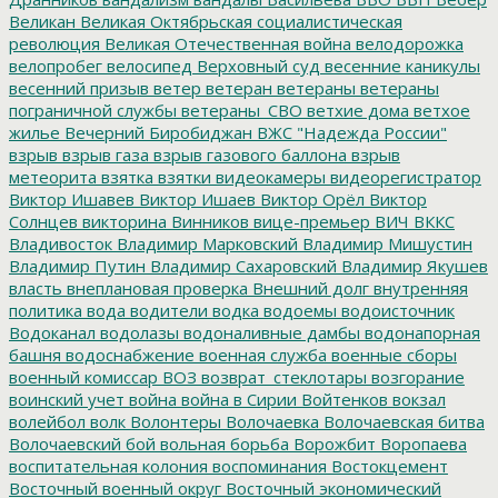
Великан
Великая Октябрьская социалистическая
революция
Великая Отечественная война
велодорожка
велопробег
велосипед
Верховный суд
весенние каникулы
весенний призыв
ветер
ветеран
ветераны
ветераны
пограничной службы
ветераны_СВО
ветхие дома
ветхое
жилье
Вечерний Биробиджан
ВЖС "Надежда России"
взрыв
взрыв газа
взрыв газового баллона
взрыв
метеорита
взятка
взятки
видеокамеры
видеорегистратор
Виктор Ишавев
Виктор Ишаев
Виктор Орёл
Виктор
Солнцев
викторина
Винников
вице-премьер
ВИЧ
ВККС
Владивосток
Владимир Марковский
Владимир Мишустин
Владимир Путин
Владимир Сахаровский
Владимир Якушев
власть
внеплановая проверка
Внешний долг
внутренняя
политика
вода
водители
водка
водоемы
водоисточник
Водоканал
водолазы
водоналивные дамбы
водонапорная
башня
водоснабжение
военная служба
военные сборы
военный комиссар
ВОЗ
возврат_стеклотары
возгорание
воинский учет
война
война в Сирии
Войтенков
вокзал
волейбол
волк
Волонтеры
Волочаевка
Волочаевская битва
Волочаевский бой
вольная борьба
Ворожбит
Воропаева
воспитательная колония
воспоминания
Востокцемент
Восточный военный округ
Восточный экономический