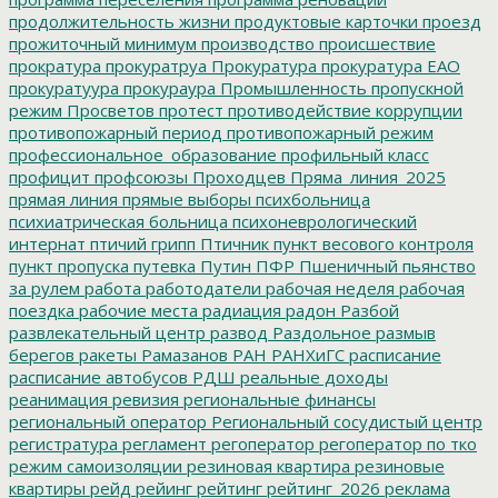
продолжительность жизни
продуктовые карточки
проезд
прожиточный минимум
производство
происшествие
прократура
прокуратруа
Прокуратура
прокуратура ЕАО
прокуратуура
прокураура
Промышленность
пропускной
режим
Просветов
протест
противодействие коррупции
противопожарный период
противопожарный режим
профессиональное_образование
профильный класс
профицит
профсоюзы
Проходцев
Пряма_линия_2025
прямая линия
прямые выборы
психбольница
психиатрическая больница
психоневрологический
интернат
птичий грипп
Птичник
пункт весового контроля
пункт пропуска
путевка
Путин
ПФР
Пшеничный
пьянство
за рулем
работа
работодатели
рабочая неделя
рабочая
поездка
рабочие места
радиация
радон
Разбой
развлекательный центр
развод
Раздольное
размыв
берегов
ракеты
Рамазанов
РАН
РАНХиГС
расписание
расписание автобусов
РДШ
реальные доходы
реанимация
ревизия
региональные финансы
региональный оператор
Региональный сосудистый центр
регистратура
регламент
регоператор
регоператор по тко
режим самоизоляции
резиновая квартира
резиновые
квартиры
рейд
рейинг
рейтинг
рейтинг_2026
реклама