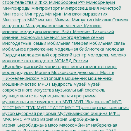
строительства и ЖКХ
Минобороны РФ
Минобрнауки
Минприроды
минпромторг
Минпросвещения
Минстрой
Минтранс
Минтруд
Минфин
Минэкономразвития
Минэнерго
МИР
митинг
Михаил Мишустин
Михаил Озимок
младенцы
Младушка
мнение
мнение_Кузовин
мнение_медицина
мнение_Райт
Мнение_Тиховский
мнение_экономика
мнения
многодетные семьи
многодетные_семьи
мобильная галерея
мобильная связь
мобильное приложение
модельная библиотека
Молодая
Гвардия
молодежный еврейский центр
молодежь
молоко
молочное скотоводство
МОМВД России
«Биробиджанский»
мониторинг
мониторинг цен
морг
морепродукты
Москва
Московское дело
мост
Мост в
Нижнеленинском
мотопомпа
мошенник
мошенники
мошенничество
МРОТ
мудрость
музей
музей
современного искусства
музыкальный спектакль
муниципалитеты
муниципальная программа
муниципальное имущество
МУП
МУП "Водоканал"
МУП
"ГТС"
МУП "ГУК
МУП "ПАТП"
МУП "Транспортная компания
мусор
мусорная реформа
Мусульманская община
МФЦ
МЧС
МЧС РФ
мэр
мэрия
мэрия Биробиджана
мэрия_Биробиджана
мясо
Мясокомбинат
набережная
Навальный
навигация
наводнение
наводнение_2019