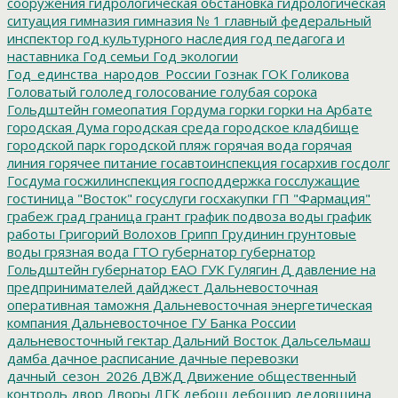
сооружения
гидрологическая обстановка
гидрологическая
ситуация
гимназия
гимназия № 1
главный федеральный
инспектор
год культурного наследия
год педагога и
наставника
Год семьи
Год экологии
Год_единства_народов_России
Гознак
ГОК
Голикова
Головатый
гололед
голосование
голубая сорока
Гольдштейн
гомеопатия
Гордума
горки
горки на Арбате
городская Дума
городская среда
городское кладбище
городской парк
городской пляж
горячая вода
горячая
линия
горячее питание
госавтоинспекция
госархив
госдолг
Госдума
госжилинспекция
господдержка
госслужащие
гостиница "Восток"
госуслуги
госхакупки
ГП "Фармация"
грабеж
град
граница
грант
график подвоза воды
график
работы
Григорий Волохов
Грипп
Грудинин
грунтовые
воды
грязная вода
ГТО
губернатор
губернатор
Гольдштейн
губернатор ЕАО
ГУК
Гулягин
Д
давление на
предпринимателей
дайджест
Дальневосточная
оперативная таможня
Дальневосточная энергетическая
компания
Дальневосточное ГУ Банка России
дальневосточный гектар
Дальний Восток
Дальсельмаш
дамба
дачное расписание
дачные перевозки
дачный_сезон_2026
ДВЖД
Движение общественный
контроль
двор
Дворы
ДГК
дебош
дебошир
дедовщина