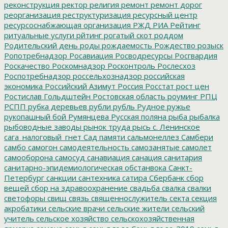
реконструкция
ректор
религия
ремонт
ремонт дорог
реорганизация
реструктуризация
ресурсный центр
ресурсоснабжающая организация
РЖД
РИА Рейтинг
ритуальные услуги
рйтинг
рогатый скот
роддом
Родительский день
роды
рождаемость
Рождество
розыск
Ропотребнадзор
Росавиация
Росводресурсы
Росгвардия
Роскачество
Роскомнадзор
Росконтроль
Рослесхоз
Роспотребнадзор
россельхознадзор
российская
экономика
Российский Азимут
Россия
Росстат
рост цен
Ростислав Гольдштейн
Ростовская область
роуминг
РПЦ
РСПП
рубка деревьев
рубли
рубль
Рудное
ружье
рукопашный бой
Румянцева
Русская поляна
рыба
рыбалка
рыбоводные заводы
рынок труда
рысь
с. Ленинское
сага_налоговый_гнет
Сад памяти
сальмонеллез
Самбери
самбо
самогон
самодеятельность
самозанятые
самолет
самооборона
самосуд
санавиация
санация
санитария
санитарно-эпидемиологическая обстанвока
Санкт-
Петербург
санкции
сантехника
сатира
Сбербанк
сбор
вещей
сбор на здравоохранение
свадьба
свалка
свалки
светофоры
свищ
связь
священнослужитель
секта
секция
акробатики
сельские врачи
сельские жители
сельский
учитель
сельское хозяйство
сельскохозяйственная