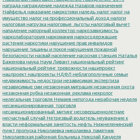
награда
награждение
надежда
Назаров
назначения
Найфельд
наказание
накркотики
наледь
налог
налог на
имущество
налог на профессиональный доход
налоги
налоговая нагрузка
налоговые_льготы
налоговый вычет
нападение
напорный коллектор
наркозависимость
нарколаборатория
наркомания
наркосодержащие
растения
наркотики
нарушение прав инвалидов
нарушение тишины и покоя
нарушения пожарной
безопасности
насвай
население
насосная станция
Наталья
Баженова
наука
Наум Ливант
национальный рейтинг
национальный рейтинг тревожности
наципроект
нацпроект
нацпроекты
НДФЛ
неблагополучные семьи
недвижимость
недострои
независимая экспертиза
независимые сми
незаконная миграция
незаконная охота
незаконная рубка
незаконная_реклама
некролог
нелегальная торговля
Немаев
непогода
нерабочая неделя
несанкционированная_торговля
несанкционированный_митинг
несовершеннолетние
несчастный случай
Нетрезвый водитель
неуважение к
власти
неформальная занятость
нефть
Нижнеленинский
пункт пропуска
Николаевка
николаевка_памятник
Николаевская районная больница
Николай Канделя