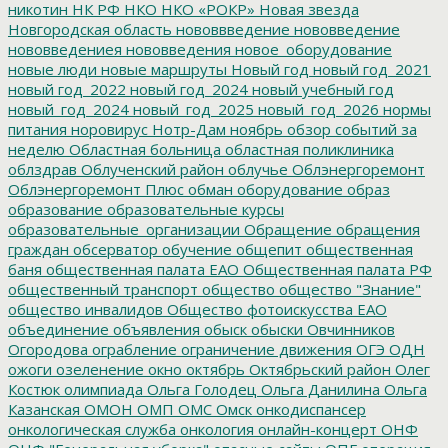
никотин
НК РФ
НКО
НКО «РОКР»
Новая звезда
Новгородская область
нововвведение
нововведение
нововведениея
нововведения
новое_оборудование
новые люди
новые маршруты
Новый год
новый год_2021
новый год_2022
новый год_2024
новый учебный год
новый_год_2024
новый_год_2025
новый_год_2026
нормы
питания
норовирус
Нотр-Дам
ноябрь
обзор событий за
неделю
Областная больница
областная поликлиника
облздрав
Облученский район
облучье
Облэнергоремонт
Облэнергоремонт Плюс
обман
оборудование
образ
образование
образовательные курсы
образовательные_организации
Обращение
обращения
граждан
обсерватор
обучение
общепит
общественная
баня
общественная палата ЕАО
Общественная палата РФ
общественный транспорт
общество
общество "Знание"
общество инвалидов
Общество фотоискусства ЕАО
объединение
объявления
обыск
обыски
Овчинников
Огородова
ограбление
ограничение движения
ОГЭ
ОДН
ожоги
озеленение
окно
октябрь
Октябрьский район
Олег
Костюк
олимпиада
Ольга Голодец
Ольга Данилина
Ольга
Казанская
ОМОН
ОМП
ОМС
Омск
онкодиспансер
онкологическая служба
онкология
онлайн-концерт
ОНФ