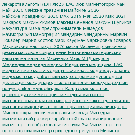
лекарства
льготы
ЛЭП
люди ЕАО
люк
Магнитогорск
май
май_2026
майские праздники
майские_2026
майские_праздники_2026
МАК-2019
Мак-2020
Мак-2021
Макаров
Максим Акимов
Максим Семенов
Максим Шупиков
макулатура
Мама-предприниматель
Мамедов
маммография
мамография
мандарин
мандарины
Марвин
Токайер
Мария Костюк
Марк Кауфман
маркировка товаров
Марковский
март
март_2026
маска
Масленица
масочный
режим
массовое сокращение
Матвиенко
материнский
капитал
маткапитал
Махинько
Маяк
МВД
медаль
Медведев
медведь
медики
Медицина
медицина_ЕАО
медицинские маски
медицинский класс
медоборудование
медосмотр
медработники
медсестры
международная
делегация
международные отношения
международный
полумарафон «Биробиджан-Валдгейм»
местные
производители
метеорит
методика
мигранты
миграционная политика
миграционное законодательство
миграция
микрофинансовые_организации
миллиардеры
Минвостокразвития
минеральная вода
Минздрав
минимальный размер заработной платы
минирование
министерство образования и науки РФ
Министерство
просвещения
министр природных ресурсов
Министр