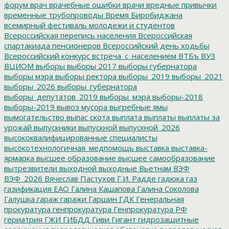
форум
врач
врачебные ошибки
врачи
вредные привычки
временные трубопроводы
Время Биробиджана
всемирный фестиваль молодежи и студентов
Всероссийская перепись населения
Всероссийская
спартакиада пенсионеров
Всероссийский день ходьбы
Всероссийский конкурс
встреча_с_населением
ВТБъ
ВУЗ
ВЦИОМ
выборы
выборы 2017
выборы губернатора
выборы мэра
выборы ректора
выборы_2019
выборы_2021
выборы_2026
выборы_губернатора
выборы_депутатов_2019
выборы_мэра
выборы-2018
выборы-2019
вывоз мусора
выгребные ямы
вымогательство
выпас скота
выплата
выплаты
выплаты за
урожай
выпускники
выпускной
выпускной_2026
высококвалифицированные специалисты
высокотехнологичная_медпомощь
выставка
выставка-
ярмарка
высшее образование
высшее самообразование
вытрезвители
выходной
выходные
Вьетнам
ВЭФ
ВЭФ_2026
Вячеслав Пастухов
Г.И. Радде
гадюка
газ
газификация ЕАО
Галина Кашапова
Галина Соколова
Галушка
гараж
гаражи
Гаршин
ГДК
Генеральная
прокуратура
генпрокуратура
Генпрокуратура РФ
гериатрия
ГЖИ
ГИБДД
Гиви
Гигант
гидрозащитные