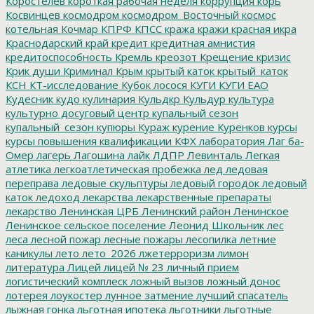
Коростелев
короткая рабочая неделя
коррупция
корь
Косвинцев
космодром
космодром_Восточный
космос
котельная
Кочмар
КПРФ
КПСС
кража
кражи
красная икра
Краснодарский край
кредит
кредитная амнистия
кредитоспособность
Кремль
креозот
Крещение
кризис
Крик души
Криминал
Крым
крытый каток
крытый_каток
КСН
КТ-исследование
Кубок лосося
КУГИ
КУГИ ЕАО
Кудесник
кудо
кулинария
Кульдкр
Кульдур
культура
культурно досуговый центр
купальный сезон
купальный_сезон
купюры
Кураж
курение
Куренков
курсы
курсы повышения квалификации
КФХ
лаборатория
Лаг ба-
Омер
лагерь
Лагошина
лайк
ЛДПР
Левинталь
Легкая
атлетика
легкоатлетическая пробежка
лед
ледовая
переправа
ледовые скульптуры
ледовый городок
ледовый
каток
ледоход
лекарства
лекарственные препараты
лекарство
Ленинская ЦРБ
Ленинский район
Ленинское
Ленинское сельское поселение
Леонид Школьник
лес
леса
лесной пожар
лесные пожары
лесопилка
летние
каникулы
лето
лето_2026
лжетерроризм
лимон
литература
Лицей
лицей № 23
личный прием
логистический комплеск
ложный вызов
ложный донос
лотерея
лоукостер
лунное затмение
лучший спасатель
лыжная гонка
льготная ипотека
льготники
льготные