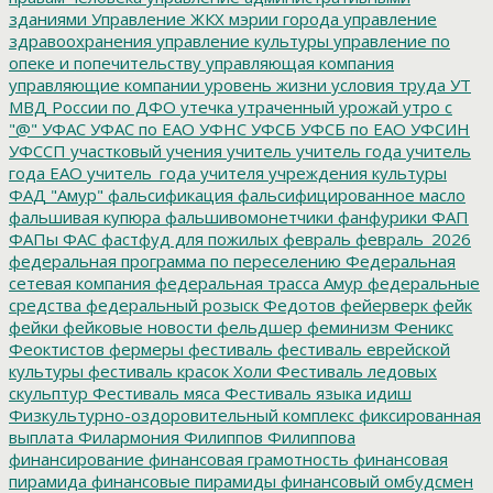
зданиями
Управление ЖКХ мэрии города
управление
здравоохранения
управление культуры
управление по
опеке и попечительству
управляющая компания
управляющие компании
уровень жизни
условия труда
УТ
МВД России по ДФО
утечка
утраченный урожай
утро с
"@"
УФАС
УФАС по ЕАО
УФНС
УФСБ
УФСБ по ЕАО
УФСИН
УФССП
участковый
учения
учитель
учитель года
учитель
года ЕАО
учитель_года
учителя
учреждения культуры
ФАД "Амур"
фальсификация
фальсифицированное масло
фальшивая купюра
фальшивомонетчики
фанфурики
ФАП
ФАПы
ФАС
фастфуд для пожилых
февраль
февраль_2026
федеральная программа по переселению
Федеральная
сетевая компания
федеральная трасса Амур
федеральные
средства
федеральный розыск
Федотов
фейерверк
фейк
фейки
фейковые новости
фельдшер
феминизм
Феникс
Феоктистов
фермеры
фестиваль
фестиваль еврейской
культуры
фестиваль красок Холи
Фестиваль ледовых
скульптур
Фестиваль мяса
Фестиваль языка идиш
Физкультурно-оздоровительный комплекс
фиксированная
выплата
Филармония
Филиппов
Филиппова
финансирование
финансовая грамотность
финансовая
пирамида
финансовые пирамиды
финансовый омбудсмен