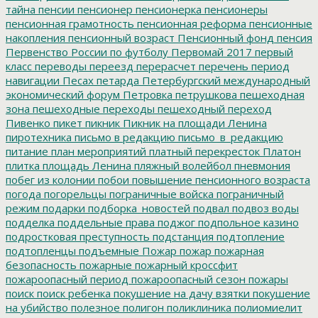
тайна
пенсии
пенсионер
пенсионерка
пенсионеры
пенсионная грамотность
пенсионная реформа
пенсионные
накопления
пенсионный возраст
Пенсионный фонд
пенсия
Первенство России по футболу
Первомай 2017
первый
класс
переводы
переезд
перерасчет
перечень
период
навигации
Песах
петарда
Петербургский международный
экономический форум
Петровка
петрушкова
пешеходная
зона
пешеходные переходы
пешеходный переход
Пивенко
пикет
пикник
Пикник на площади Ленина
пиротехника
письмо в редакцию
письмо_в_редакцию
питание
план мероприятий
платный перекресток
Платон
плитка
площадь Ленина
пляжный волейбол
пневмония
побег из колонии
побои
повышение пенсионного возраста
погода
погорельцы
пограничные войска
пограничный
режим
подарки
подборка_новостей
подвал
подвоз воды
подделка
поддельные права
поджог
подпольное казино
подростковая преступность
подстанция
подтопление
подтопленцы
подъемные
Пожар
пожар
пожарная
безопасность
пожарные
пожарный кроссфит
пожароопасный период
пожароопасный сезон
пожары
поиск
поиск ребенка
покушение на дачу взятки
покушение
на убийство
полезное
полигон
поликлиника
полиомиелит