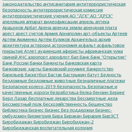
законодательство
антисанитария
антитеррористическая
безопасность
антитеррористическая комиссия
антитеррористические учения
АО "ДГК"
АО "ДРСК"
апелляция
аппарат видеофиксации
апрель
аптека
Арашуков
Арбат
Арена
аренда земли
арендная плата
арест
арест счетов
Армия
Арнаполин
арт-объекты
Артеев
Артём Акименко
Артём Куликов
Архангельск
архив
архитектура
астероид
астрономия
асфальт
асфальтовое
покрытие
Атлет
аудиенция
аферисты
африканская чума
свиней
АЧС
аэропорт
аэрофлот
бал
банк
банк "Открытие"
Банк России
банки
банкноты
банковская карта
банковские_карты
банковский роуминг
банкротство
барельеф
баскетбол
Бастак
Бастрыкин
батут
Бедность
бездомные
бездомные животные
безналичные платежи
Безопасное колесо-2019
безопасность
Безопасные и
качественные дороги
безработица
белка
бензин
Беринг
Берл Лазар
бесплатные лекарства
Бессмертные дела
Бессмертный полк
бесхозяйственность
бешенство
библиотека
бизнес
бизнес без поддержки
бизнес-
омбудсмен
биометрия
Бира
Биракан
Бирария
БирЗСТ
Биробидажан
Биробиджан
Биробиджан-2
Биробиджанская воспитательная колония