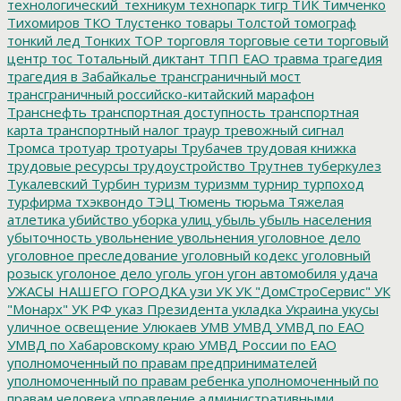
технологический_техникум
технопарк
тигр
ТИК
Тимченко
Тихомиров
ТКО
Тлустенко
товары
Толстой
томограф
тонкий лед
Тонких
ТОР
торговля
торговые сети
торговый
центр
тос
Тотальный диктант
ТПП ЕАО
травма
трагедия
трагедия в Забайкалье
трансграничный мост
трансграничный российско-китайский марафон
Транснефть
транспортная доступность
транспортная
карта
транспортный налог
траур
тревожный сигнал
Тромса
тротуар
тротуары
Трубачев
трудовая книжка
трудовые ресурсы
трудоустройство
Трутнев
туберкулез
Тукалевский
Турбин
туризм
туризмм
турнир
турпоход
турфирма
тхэквондо
ТЭЦ
Тюмень
тюрьма
Тяжелая
атлетика
убийство
уборка улиц
убыль
убыль населения
убыточность
увольнение
увольнения
уголовное дело
уголовное преследование
уголовный кодекс
уголовный
розыск
уголоное дело
уголь
угон
угон автомобиля
удача
УЖАСЫ НАШЕГО ГОРОДКА
узи
УК
УК "ДомСтроСервис"
УК
"Монарх"
УК РФ
указ Президента
укладка
Украина
укусы
уличное освещение
Улюкаев
УМВ
УМВД
УМВД по ЕАО
УМВД по Хабаровскому краю
УМВД России по ЕАО
уполномоченный по правам предпринимателей
уполномоченный по правам ребенка
уполномоченный по
правам человека
управление административными