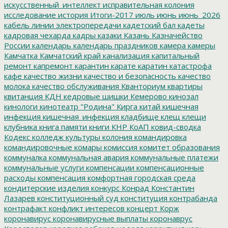
искусственный_интеллект
исправительная колония
исследование
история
Итоги-2017
июль
июнь
июнь_2026
кабель линии электропередачи
кадетский бал
кадеты
кадровая чехарда
кадры
казаки
Казань
Казначейство
России
календарь
календарь праздников
камера
камеры
Камчатка
Камчатский край
канализация
капитальный
ремонт
капремонт
карантин
карате
каратин
катастрофа
кафе
качество жизни
качество и безопасность
качество
молока
качество обслуживания
Кванториум
квартиры
квитанция
КДН
кедровые шишки
Кемерово
кинозал
кинологи
кинотеатр "Родина"
Кирга
китай
кишечная
инфекция
кишечная_инфекция
кладбище
клещ
клещи
клубника
книга памяти
книги
КНР
КоАП
ковид-сводка
Кодекс
колледж культуры
колония
командировка
командировочные
комары
комиссия
комитет образования
коммуналка
коммунальная авария
коммунальные платежи
коммунальные услуги
компенсации
компенсационные
расходы
компенсация
комфортная городская среда
кондитерские изделия
конкурс
Конрад
Константин
Лазарев
конституционный суд
конституция
контрабанда
контрафакт
конфликт интересов
концерт
Корж
коронавирус
коронавирусные выплаты
коронаврус