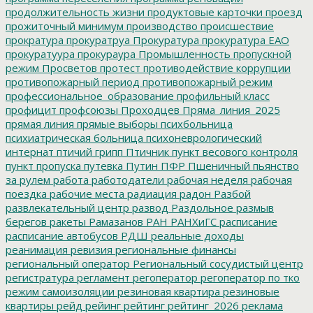
продолжительность жизни
продуктовые карточки
проезд
прожиточный минимум
производство
происшествие
прократура
прокуратруа
Прокуратура
прокуратура ЕАО
прокуратуура
прокураура
Промышленность
пропускной
режим
Просветов
протест
противодействие коррупции
противопожарный период
противопожарный режим
профессиональное_образование
профильный класс
профицит
профсоюзы
Проходцев
Пряма_линия_2025
прямая линия
прямые выборы
психбольница
психиатрическая больница
психоневрологический
интернат
птичий грипп
Птичник
пункт весового контроля
пункт пропуска
путевка
Путин
ПФР
Пшеничный
пьянство
за рулем
работа
работодатели
рабочая неделя
рабочая
поездка
рабочие места
радиация
радон
Разбой
развлекательный центр
развод
Раздольное
размыв
берегов
ракеты
Рамазанов
РАН
РАНХиГС
расписание
расписание автобусов
РДШ
реальные доходы
реанимация
ревизия
региональные финансы
региональный оператор
Региональный сосудистый центр
регистратура
регламент
регоператор
регоператор по тко
режим самоизоляции
резиновая квартира
резиновые
квартиры
рейд
рейинг
рейтинг
рейтинг_2026
реклама