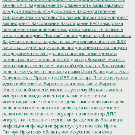
земли
ЗАГС
задержание
задолженность
займ
заказник
Ульдура
заказник Ульдуры
закон
Законодательное
Собрание
законодательство
законопреокт
законопроект
законороект
Заксобрание
Заксобрание ЕАО
заморозка
пенсионных накоплений
заморозки
занятость
запись в
школу
заповедник "Бастак"
заповедники
заработная плата
Заречье
зарплата
зарплаты
заслуженный работник ЖКХ
зачистка_судей
защита прав предпринимателей
защита
предпринимателей
здравоохранение
земледельцы
землетрясение
земля
земский доктор
Земский_учитель
зима пришла
змеи
змея
золотой губернатор
Золотухин
золотые медалисты
зоозащитники
Иван Благодырь
Иван
Голунов
Иван Проходцев
ИВЛ
ивс
Игорь Ткачев
игрушки
идиш
избиение
избирательная кампания
избирком
Известковый
измени жизнь к лучшему
Израиль
имена
импорт
инвалиды
инвестирование
инвестиции
инвестиционные проекты
индекс самоизоляции
индекс
человеческого развития
индексация
инновационное
развитие
иностранные государства
инспектор ДПС
инсульт
интервью
Интернет
инфекционная больница
инфекция
инфляция
инфраструктура
ипотека
Ирина
Пинчук
Иркутская область
иск
искусственная елка