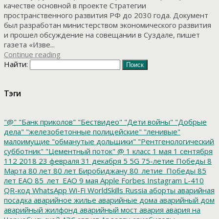
качестве основной в проекте Стратегии
пространственного развития РФ до 2030 года. Документ
был разработан министерством экономического развития
и прошел обсуждение на совещании в Суздале, пишет
газета «Изве...
Continue reading
Найти:
Тэги
"@"
"Банк приколов"
"Бествидео"
"Дети войны"
"Добрые
дела"
"железобетонные полицейские"
"ленивые"
малоимущие
"обманутые дольщики"
"Рентгенологический
субботник"
"Цементный поток"
@
1 класс
1 мая
1 сентября
112
2018
23 февраля
31 декабря
5
5G
75-летие Победы
8
Марта
80 лет
80 лет Биробиджану
80_летие_Победы
85
лет ЕАО
85_лет_ЕАО
9 мая
Apple
Forbes
Instagram
L-410
QR-код
WhatsApp
Wi-Fi
WorldSkills Russia
аборты
аварийная
посадка
аварийное жилье
аварийные дома
аварийный дом
аварийный жилфонд
аварийный мост
авария
авария на