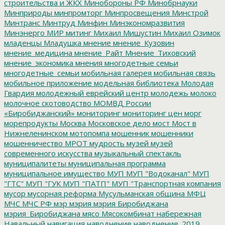
строительства и ЖКХ
Минобороны РФ
Минобрнауки
Минприроды
минпромторг
Минпросвещения
Минстрой
Минтранс
Минтруд
Минфин
Минэкономразвития
Минэнерго
МИР
митинг
Михаил Мишустин
Михаил Озимок
младенцы
Младушка
мнение
мнение_Кузовин
мнение_медицина
мнение_Райт
Мнение_Тиховский
мнение_экономика
мнения
многодетные семьи
многодетные_семьи
мобильная галерея
мобильная связь
мобильное приложение
модельная библиотека
Молодая
Гвардия
молодежный еврейский центр
молодежь
молоко
молочное скотоводство
МОМВД России
«Биробиджанский»
мониторинг
мониторинг цен
морг
морепродукты
Москва
Московское дело
мост
Мост в
Нижнеленинском
мотопомпа
мошенник
мошенники
мошенничество
МРОТ
мудрость
музей
музей
современного искусства
музыкальный спектакль
муниципалитеты
муниципальная программа
муниципальное имущество
МУП
МУП "Водоканал"
МУП
"ГТС"
МУП "ГУК
МУП "ПАТП"
МУП "Транспортная компания
мусор
мусорная реформа
Мусульманская община
МФЦ
МЧС
МЧС РФ
мэр
мэрия
мэрия Биробиджана
мэрия_Биробиджана
мясо
Мясокомбинат
набережная
Навальный
навигация
наводнение
наводнение_2019