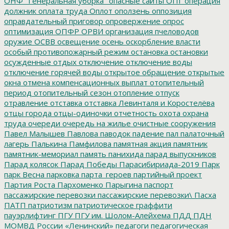
ОНФ "Генеральная уборка"
опасные сайты
ОПГ
операция
должник
оплата труда
Оплот
оползень
оппозиция
оправдательный приговор
опровержение
опрос
оптимизация
ОПФР
ОРВИ
организация пчеловодов
оружие
ОСВВ
освещение
осень
оскорбление власти
особый противопожарный режим
остановка
остановки
осужденные
отдых
отключение
отключение воды
отключение горячей воды
открытое обращение
открытые
окна
отмена компенсационных выплат
отопительный
период
отопительный сезон
отопление
отпуск
отравление
отставка
отставка Левинталя и Коростелёва
отцы города
отцы-одиночки
отчетность
охота
охрана
труда
очереди
очередь на жилье
очистные сооружения
Павел Малышев
Павлова
паводок
падение
пал
палаточный
лагерь
Палькина
Памфилова
памятная акция
памятник
памятник-мемориал
память
панихида
парад выпускников
Парад колясок
Парад Победы
Парасибириада-2019
Парк
парк Весна
парковка
парта_героев
партийный проект
Партия Роста
Пархоменко
Парыгина
паспорт
пассажирские перевозки
пассажирские перевозки\
Пасха
ПАТП
патриотизм
патриотическое граффити
пауэрлифтинг
ПГУ
ПГУ им. Шолом-Алейхема
ПДД
ПДН
МОМВД России «Ленинский»
педагоги
педагогическая