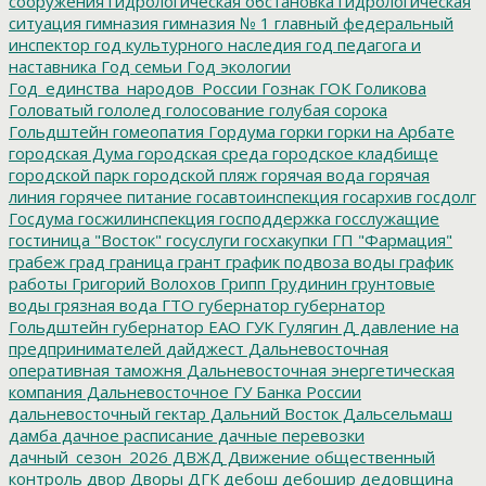
сооружения
гидрологическая обстановка
гидрологическая
ситуация
гимназия
гимназия № 1
главный федеральный
инспектор
год культурного наследия
год педагога и
наставника
Год семьи
Год экологии
Год_единства_народов_России
Гознак
ГОК
Голикова
Головатый
гололед
голосование
голубая сорока
Гольдштейн
гомеопатия
Гордума
горки
горки на Арбате
городская Дума
городская среда
городское кладбище
городской парк
городской пляж
горячая вода
горячая
линия
горячее питание
госавтоинспекция
госархив
госдолг
Госдума
госжилинспекция
господдержка
госслужащие
гостиница "Восток"
госуслуги
госхакупки
ГП "Фармация"
грабеж
град
граница
грант
график подвоза воды
график
работы
Григорий Волохов
Грипп
Грудинин
грунтовые
воды
грязная вода
ГТО
губернатор
губернатор
Гольдштейн
губернатор ЕАО
ГУК
Гулягин
Д
давление на
предпринимателей
дайджест
Дальневосточная
оперативная таможня
Дальневосточная энергетическая
компания
Дальневосточное ГУ Банка России
дальневосточный гектар
Дальний Восток
Дальсельмаш
дамба
дачное расписание
дачные перевозки
дачный_сезон_2026
ДВЖД
Движение общественный
контроль
двор
Дворы
ДГК
дебош
дебошир
дедовщина