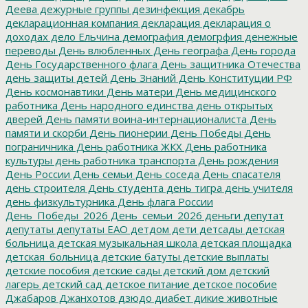
Деева
дежурные группы
дезинфекция
декабрь
декларационная компания
декларация
декларация о
доходах
дело Ельчина
демография
демогрфия
денежные
переводы
День влюбленных
День географа
День города
День Государственного флага
День защитника Отечества
день защиты детей
День Знаний
День Конституции РФ
День космонавтики
День матери
День медицинского
работника
День народного единства
день открытых
дверей
День памяти воина-интернационалиста
День
памяти и скорби
День пионерии
День Победы
День
пограничника
День работника ЖКХ
День работника
культуры
день работника транспорта
День рождения
День России
День семьи
День соседа
День спасателя
день строителя
День студента
день тигра
день учителя
день физкультурника
День флага России
День_Победы_2026
День_семьи_2026
деньги
депутат
депутаты
депутаты ЕАО
детдом
дети
детсады
детская
больница
детская музыкальная школа
детская площадка
детская_больница
детские батуты
детские выплаты
детские пособия
детские сады
детский дом
детский
лагерь
детский сад
детское питание
детское пособие
Джабаров
Джанхотов
дзюдо
диабет
дикие животные