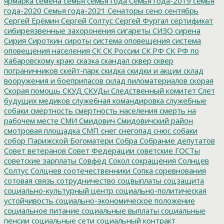
ярмарка
семена
семья
семья года
Семья года-2019
семья
года-2020
Семья года-2021
Сенаторы
сено
сентябрь
Сергей Ерёмин
Сергей Солтус
Сергей Фургал
сертификат
сибиреязвенные захоронения
сигареты
СИЗО
сирена
Сирия
Сироткин
сироты
система оповещения
система
оповещения населения
СК
СК России
СК РФ
СК РФ по
Хабаровскому краю
сказка
скандал
сквер
сквер
пограничников
скейт-парк
скидка
скидки и акции
склад
вооружения и боеприпасов
склад пиломатериалов
скорая
Скорая помощь
СКУД
СКУДы
Следственный комитет
Слет
будущих медиков
служебная командировка
служебные
собаки
смертность
смертность населения
смерть на
рабочем месте
СМИ
Смидович
Смидовичский район
смотровая площадка
СМП
снег
снегопад
снюс
собаки
собор Парижской Богоматери
Собра
Собрание депутатов
Совет ветеранов
Совет Федерации
советские ГОСТы
советские зарплаты
Совфед
Сокол
сокращения
Солнцев
Солтус
Солцнев
соотечественники
Сопка
соревнования
сотовая связь
сотрудничество
соцвыплаты
соцзащита
социально-культурный центр
социально-политическая
устойчивость
социально-экономическое положение
социальное питание
социальные выплаты
социальные
пенсии
социальные сети
социальный контракт