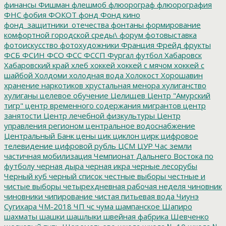
финансы
Фишман
флешмоб
флюорограф
флюорография
ФНС
фобия
ФОКОТ
фонд
Фонд кино
фонд_защитники_отечества
фонтаны
формирование
комфортной городской среды\
форум
фотовыставка
фотоискусство
фотохудожники
Франция
Фрейд
фрукты
ФСБ
ФСИН
ФСО
ФСС
ФССП
Фургал
футбол
Хабаровск
Хабаровский край
хлеб
хоккей
хоккей с мячом
хоккей с
шайбой
Холдоми
холодная вода
Холокост
Хорошавин
хранение наркотиков
хрустальная менора
хулиганство
хулиганы
целевое обучение
Целищев
Центр "Амурский
тигр"
центр временного содержания мигрантов
центр
занятости
Центр лечебной физкультуры
Центр
управления регионом
центральное водоснабжение
Центральный Банк
цены
цик
циклон
цирк
цифровое
телевидение
цифровой рубль
ЦСМ
ЦУР
Час земли
частичная мобилизация
Чемпионат Дальнего Востока по
футболу
черная дыра
черная икра
черные лесорубы
Черный куб
черный список
честные выборы
честные и
чистые выборы
четырехдневная рабочая неделя
чиновник
чиновники
чипирование
чистая питьевая вода
Чиунэ
Сугихара
ЧМ-2018
ЧП
чс
чума
шампанское
Шапиро
шахматы
шашки
шашлыки
швейная фабрика
Шевченко