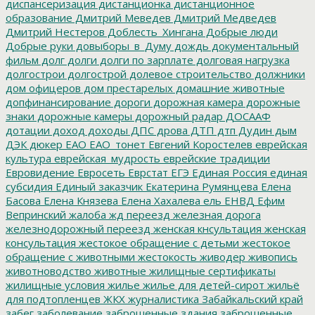
диспансеризация
дистанционка
дистанционное
образование
Дмитрий Меведев
Дмитрий Медведев
Дмитрий Нестеров
Доблесть_Хингана
Добрые люди
Добрые руки
довыборы_в_Думу
дождь
документальный
фильм
долг
долги
долги по зарплате
долговая нагрузка
долгострои
долгострой
долевое строительство
должники
дом офицеров
дом престарелых
домашние животные
допфинансирование
дороги
дорожная камера
дорожные
знаки
дорожные камеры
дорожный радар
ДОСААФ
дотации
доход
доходы
ДПС
дрова
ДТП
дтп
Дудин
дым
ДЭК
дюкер
ЕАО
ЕАО_тонет
Евгений Коростелев
еврейская
культура
еврейская_мудрость
еврейские традиции
Евровидение
Евросеть
Еврстат
ЕГЭ
Единая Россия
единая
субсидия
Единый заказчик
Екатерина Румянцева
Елена
Басова
Елена Князева
Елена Хахалева
ель
ЕНВД
Ефим
Вепринский
жалоба
жд переезд
железная дорога
железнодорожный переезд
женская кнсультация
женская
консультация
жестокое обращение с детьми
жестокое
обращение с животными
жестокость
живодер
живопись
животноводство
животные
жилищные сертификаты
жилищные условия
жилье
жилье для детей-сирот
жильё
для подтопленцев
ЖКХ
журналистика
Забайкальский край
забег
заболевание
заброшенные здания
заброшенные