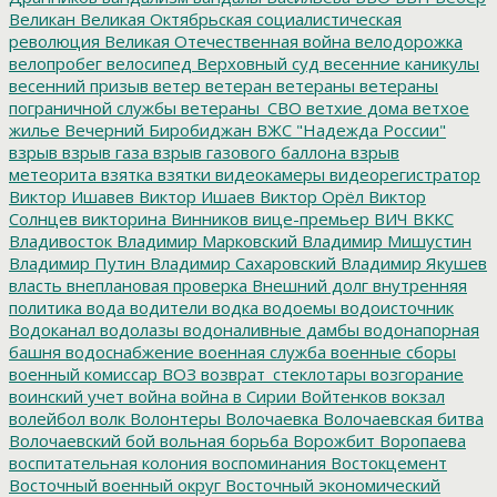
Великан
Великая Октябрьская социалистическая
революция
Великая Отечественная война
велодорожка
велопробег
велосипед
Верховный суд
весенние каникулы
весенний призыв
ветер
ветеран
ветераны
ветераны
пограничной службы
ветераны_СВО
ветхие дома
ветхое
жилье
Вечерний Биробиджан
ВЖС "Надежда России"
взрыв
взрыв газа
взрыв газового баллона
взрыв
метеорита
взятка
взятки
видеокамеры
видеорегистратор
Виктор Ишавев
Виктор Ишаев
Виктор Орёл
Виктор
Солнцев
викторина
Винников
вице-премьер
ВИЧ
ВККС
Владивосток
Владимир Марковский
Владимир Мишустин
Владимир Путин
Владимир Сахаровский
Владимир Якушев
власть
внеплановая проверка
Внешний долг
внутренняя
политика
вода
водители
водка
водоемы
водоисточник
Водоканал
водолазы
водоналивные дамбы
водонапорная
башня
водоснабжение
военная служба
военные сборы
военный комиссар
ВОЗ
возврат_стеклотары
возгорание
воинский учет
война
война в Сирии
Войтенков
вокзал
волейбол
волк
Волонтеры
Волочаевка
Волочаевская битва
Волочаевский бой
вольная борьба
Ворожбит
Воропаева
воспитательная колония
воспоминания
Востокцемент
Восточный военный округ
Восточный экономический