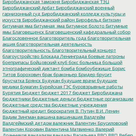
Биробиджанская таможня
Биробиджанская ТЭЦ
Биробиджанский Арбат
Биробиджанский военный
гарнизонный суд
Биробиджанский колледж культуры и
искусств
Биробиджанский район
Бирофельд
биткоин
битумная яма
битумная_яма
битумное болото
битумные
ямы
Благовещенск
Благовещенский кафедральный собор
Благословенное
благотворитель года
благотворительная
акция
благотворительная деятельность
благотворительность
благотворительный концерт
благоустройство
Блокада Ленинграда
боевые патроны
боеприпасы
Бойцовский клуб
бокс
больница
большой
этнографический диктант
бомба
бомбоубежище
Борис
Титов
Борохович
брак
браконьер
Бридер
брусит
брусчатка
Брянск
Будукан
будущие врачи
будущие
медики
Бумагин
Бурейская ГЭС
буровзрывные работы
Бурятия
Бюджет
бюджет 2017
бюджет Биробиджана
бюджетники
бюджетные деньги
бюджетные организации
бюджетные средства
бюджетные учреждения
бюджетный кредит
бюрократия
В. Путин
В.И. Ленин
Вадим Зингман
вакцина
вакцинация
Валдгейм
Валдгеймский детдом
валежник
Валентин Брусиловский
Валентин Коровин
Валентина Матвиенко
Валерий
Дранников
вандализм
вандалы
Васильева
ВВО
ВВП
Вебер