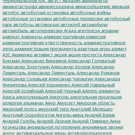
Чернобыльской АЭС
август
Авдалян
авиабилеты
авиакатастрофа
авиалесоохрана
авиасообщение
авиация
автобус
автобусная остановка
автобусные войны
автобусные остановки
автобусные перевозки
автобусный
парк
автобусы
автовокзал
автоклуб
автомобили
автомобиль
автоперевозки
Агада
агитпоезд
аграрии
адвокат
Адвокаты
административная комиссия
административная ответственность
административное
дело
администрация президента
азартные игры
азимут
АЗС
Акименко
активист
акция
акция протеста
Александр
Буксман
Александр Винников
Александр Головатый
Александр Золотухин
Александр Козлов
Александр
Левинталь
Александр Ливенталь
Александр Романов
Александр Соловьев
Александр Чаплыгин
Александра
Филиппова
Алексей Корниенко
Алексей Навальный
Алексей Хозяйский
Алексей Черный
Алеппо
алименты
Алиса
алкоголизация
Алкоголь
алкогольная продукция
аллергия
альманах
Амур
Амурзет
Амурская область
Амурский полоз
амурский тигр
Анатолий Мелешко
Анатолий Скоробогатов
Ангелы мира
Андрей Бялик
Андрей Голубь
Андрей Драчев
Андрей Пивенко
Анна
Кузнецова
аномальное потепление
анонимные звонки
анонс
антивандальные меры
антикоррупционное