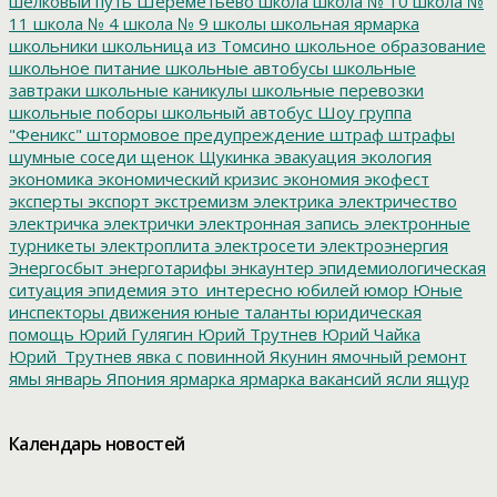
шелковый путь
Шереметьево
школа
школа № 10
школа №
11
школа № 4
школа № 9
школы
школьная ярмарка
школьники
школьница из Томсино
школьное образование
школьное питание
школьные автобусы
школьные
завтраки
школьные каникулы
школьные перевозки
школьные поборы
школьный автобус
Шоу группа
"Феникс"
штормовое предупреждение
штраф
штрафы
шумные соседи
щенок
Щукинка
эвакуация
экология
экономика
экономический кризис
экономия
экофест
эксперты
экспорт
экстремизм
электрика
электричество
электричка
электрички
электронная запись
электронные
турникеты
электроплита
электросети
электроэнергия
Энергосбыт
энерготарифы
энкаунтер
эпидемиологическая
ситуация
эпидемия
это_интересно
юбилей
юмор
Юные
инспекторы движения
юные таланты
юридическая
помощь
Юрий Гулягин
Юрий Трутнев
Юрий Чайка
Юрий_Трутнев
явка с повинной
Якунин
ямочный ремонт
ямы
январь
Япония
ярмарка
ярмарка вакансий
ясли
ящур
Календарь новостей