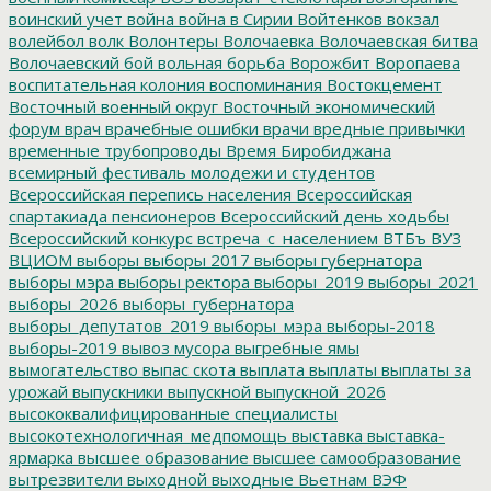
воинский учет
война
война в Сирии
Войтенков
вокзал
волейбол
волк
Волонтеры
Волочаевка
Волочаевская битва
Волочаевский бой
вольная борьба
Ворожбит
Воропаева
воспитательная колония
воспоминания
Востокцемент
Восточный военный округ
Восточный экономический
форум
врач
врачебные ошибки
врачи
вредные привычки
временные трубопроводы
Время Биробиджана
всемирный фестиваль молодежи и студентов
Всероссийская перепись населения
Всероссийская
спартакиада пенсионеров
Всероссийский день ходьбы
Всероссийский конкурс
встреча_с_населением
ВТБъ
ВУЗ
ВЦИОМ
выборы
выборы 2017
выборы губернатора
выборы мэра
выборы ректора
выборы_2019
выборы_2021
выборы_2026
выборы_губернатора
выборы_депутатов_2019
выборы_мэра
выборы-2018
выборы-2019
вывоз мусора
выгребные ямы
вымогательство
выпас скота
выплата
выплаты
выплаты за
урожай
выпускники
выпускной
выпускной_2026
высококвалифицированные специалисты
высокотехнологичная_медпомощь
выставка
выставка-
ярмарка
высшее образование
высшее самообразование
вытрезвители
выходной
выходные
Вьетнам
ВЭФ