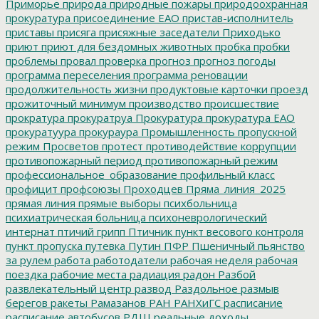
Приморье
природа
природные пожары
природоохранная
прокуратура
присоединение ЕАО
пристав-исполнитель
приставы
присяга
присяжные заседатели
Приходько
приют
приют для бездомных животных
пробка
пробки
проблемы
провал
проверка
прогноз
прогноз погоды
программа переселения
программа реновации
продолжительность жизни
продуктовые карточки
проезд
прожиточный минимум
производство
происшествие
прократура
прокуратруа
Прокуратура
прокуратура ЕАО
прокуратуура
прокураура
Промышленность
пропускной
режим
Просветов
протест
противодействие коррупции
противопожарный период
противопожарный режим
профессиональное_образование
профильный класс
профицит
профсоюзы
Проходцев
Пряма_линия_2025
прямая линия
прямые выборы
психбольница
психиатрическая больница
психоневрологический
интернат
птичий грипп
Птичник
пункт весового контроля
пункт пропуска
путевка
Путин
ПФР
Пшеничный
пьянство
за рулем
работа
работодатели
рабочая неделя
рабочая
поездка
рабочие места
радиация
радон
Разбой
развлекательный центр
развод
Раздольное
размыв
берегов
ракеты
Рамазанов
РАН
РАНХиГС
расписание
расписание автобусов
РДШ
реальные доходы