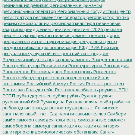
реанимация
ревизия
региональные финансы
региональный оператор
Региональный сосудистый центр
регистратура
регламент
регоператор
регоператор по тко
режим самоизоляции
резиновая квартира
резиновые
квартиры
рейд
рейинг
рейтинг
рейтинг_2026
реклама
реконструкция
ректор
религия
ремонт
ремонт дорог
реорганизация
реструктуризация
ресурсный центр
ресурсоснабжающая организация
РЖД
РИА Рейтинг
ритуальные услуги
рйтинг
рогатый скот
роддом
Родительский день
роды
рождаемость
Рождество
розыск
Ропотребнадзор
Росавиация
Росводресурсы
Росгвардия
Роскачество
Роскомнадзор
Росконтроль
Рослесхоз
Роспотребнадзор
россельхознадзор
российская
экономика
Российский Азимут
Россия
Росстат
рост цен
Ростислав Гольдштейн
Ростовская область
роуминг
РПЦ
РСПП
рубка деревьев
рубли
рубль
Рудное
ружье
рукопашный бой
Румянцева
Русская поляна
рыба
рыбалка
рыбоводные заводы
рынок труда
рысь
с. Ленинское
сага_налоговый_гнет
Сад памяти
сальмонеллез
Самбери
самбо
самогон
самодеятельность
самозанятые
самолет
самооборона
самосуд
санавиация
санация
санитария
санитарно-эпидемиологическая обстанвока
Санкт-