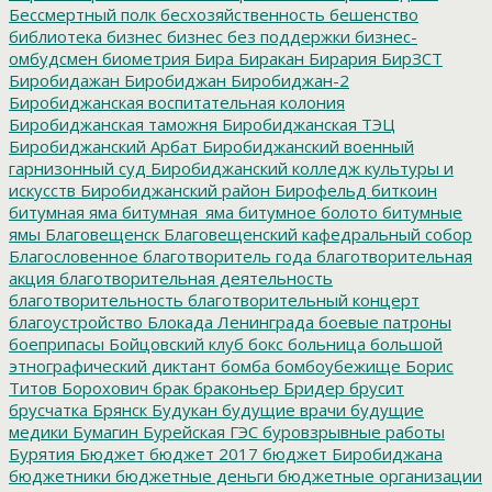
Бессмертный полк
бесхозяйственность
бешенство
библиотека
бизнес
бизнес без поддержки
бизнес-
омбудсмен
биометрия
Бира
Биракан
Бирария
БирЗСТ
Биробидажан
Биробиджан
Биробиджан-2
Биробиджанская воспитательная колония
Биробиджанская таможня
Биробиджанская ТЭЦ
Биробиджанский Арбат
Биробиджанский военный
гарнизонный суд
Биробиджанский колледж культуры и
искусств
Биробиджанский район
Бирофельд
биткоин
битумная яма
битумная_яма
битумное болото
битумные
ямы
Благовещенск
Благовещенский кафедральный собор
Благословенное
благотворитель года
благотворительная
акция
благотворительная деятельность
благотворительность
благотворительный концерт
благоустройство
Блокада Ленинграда
боевые патроны
боеприпасы
Бойцовский клуб
бокс
больница
большой
этнографический диктант
бомба
бомбоубежище
Борис
Титов
Борохович
брак
браконьер
Бридер
брусит
брусчатка
Брянск
Будукан
будущие врачи
будущие
медики
Бумагин
Бурейская ГЭС
буровзрывные работы
Бурятия
Бюджет
бюджет 2017
бюджет Биробиджана
бюджетники
бюджетные деньги
бюджетные организации