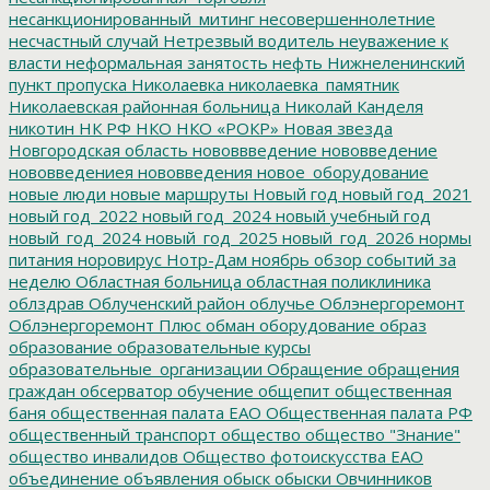
несанкционированный_митинг
несовершеннолетние
несчастный случай
Нетрезвый водитель
неуважение к
власти
неформальная занятость
нефть
Нижнеленинский
пункт пропуска
Николаевка
николаевка_памятник
Николаевская районная больница
Николай Канделя
никотин
НК РФ
НКО
НКО «РОКР»
Новая звезда
Новгородская область
нововвведение
нововведение
нововведениея
нововведения
новое_оборудование
новые люди
новые маршруты
Новый год
новый год_2021
новый год_2022
новый год_2024
новый учебный год
новый_год_2024
новый_год_2025
новый_год_2026
нормы
питания
норовирус
Нотр-Дам
ноябрь
обзор событий за
неделю
Областная больница
областная поликлиника
облздрав
Облученский район
облучье
Облэнергоремонт
Облэнергоремонт Плюс
обман
оборудование
образ
образование
образовательные курсы
образовательные_организации
Обращение
обращения
граждан
обсерватор
обучение
общепит
общественная
баня
общественная палата ЕАО
Общественная палата РФ
общественный транспорт
общество
общество "Знание"
общество инвалидов
Общество фотоискусства ЕАО
объединение
объявления
обыск
обыски
Овчинников