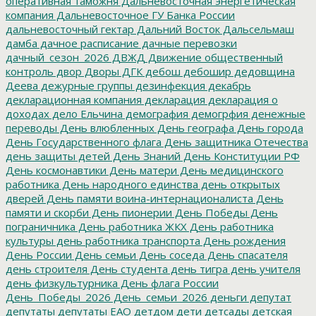
оперативная таможня
Дальневосточная энергетическая
компания
Дальневосточное ГУ Банка России
дальневосточный гектар
Дальний Восток
Дальсельмаш
дамба
дачное расписание
дачные перевозки
дачный_сезон_2026
ДВЖД
Движение общественный
контроль
двор
Дворы
ДГК
дебош
дебошир
дедовщина
Деева
дежурные группы
дезинфекция
декабрь
декларационная компания
декларация
декларация о
доходах
дело Ельчина
демография
демогрфия
денежные
переводы
День влюбленных
День географа
День города
День Государственного флага
День защитника Отечества
день защиты детей
День Знаний
День Конституции РФ
День космонавтики
День матери
День медицинского
работника
День народного единства
день открытых
дверей
День памяти воина-интернационалиста
День
памяти и скорби
День пионерии
День Победы
День
пограничника
День работника ЖКХ
День работника
культуры
день работника транспорта
День рождения
День России
День семьи
День соседа
День спасателя
день строителя
День студента
день тигра
день учителя
день физкультурника
День флага России
День_Победы_2026
День_семьи_2026
деньги
депутат
депутаты
депутаты ЕАО
детдом
дети
детсады
детская