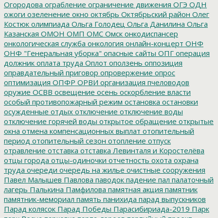
Огородова
ограбление
ограничение движения
ОГЭ
ОДН
ожоги
озеленение
окно
октябрь
Октябрьский район
Олег
Костюк
олимпиада
Ольга Голодец
Ольга Данилина
Ольга
Казанская
ОМОН
ОМП
ОМС
Омск
онкодиспансер
онкологическая служба
онкология
онлайн-концерт
ОНФ
ОНФ "Генеральная уборка"
опасные сайты
ОПГ
операция
должник
оплата труда
Оплот
оползень
оппозиция
оправдательный приговор
опровержение
опрос
оптимизация
ОПФР
ОРВИ
организация пчеловодов
оружие
ОСВВ
освещение
осень
оскорбление власти
особый противопожарный режим
остановка
остановки
осужденные
отдых
отключение
отключение воды
отключение горячей воды
открытое обращение
открытые
окна
отмена компенсационных выплат
отопительный
период
отопительный сезон
отопление
отпуск
отравление
отставка
отставка Левинталя и Коростелёва
отцы города
отцы-одиночки
отчетность
охота
охрана
труда
очереди
очередь на жилье
очистные сооружения
Павел Малышев
Павлова
паводок
падение
пал
палаточный
лагерь
Палькина
Памфилова
памятная акция
памятник
памятник-мемориал
память
панихида
парад выпускников
Парад колясок
Парад Победы
Парасибириада-2019
Парк