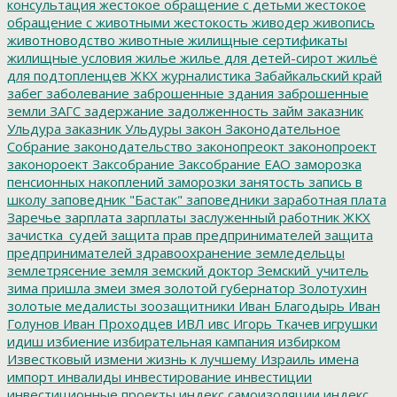
консультация
жестокое обращение с детьми
жестокое
обращение с животными
жестокость
живодер
живопись
животноводство
животные
жилищные сертификаты
жилищные условия
жилье
жилье для детей-сирот
жильё
для подтопленцев
ЖКХ
журналистика
Забайкальский край
забег
заболевание
заброшенные здания
заброшенные
земли
ЗАГС
задержание
задолженность
займ
заказник
Ульдура
заказник Ульдуры
закон
Законодательное
Собрание
законодательство
законопреокт
законопроект
законороект
Заксобрание
Заксобрание ЕАО
заморозка
пенсионных накоплений
заморозки
занятость
запись в
школу
заповедник "Бастак"
заповедники
заработная плата
Заречье
зарплата
зарплаты
заслуженный работник ЖКХ
зачистка_судей
защита прав предпринимателей
защита
предпринимателей
здравоохранение
земледельцы
землетрясение
земля
земский доктор
Земский_учитель
зима пришла
змеи
змея
золотой губернатор
Золотухин
золотые медалисты
зоозащитники
Иван Благодырь
Иван
Голунов
Иван Проходцев
ИВЛ
ивс
Игорь Ткачев
игрушки
идиш
избиение
избирательная кампания
избирком
Известковый
измени жизнь к лучшему
Израиль
имена
импорт
инвалиды
инвестирование
инвестиции
инвестиционные проекты
индекс самоизоляции
индекс