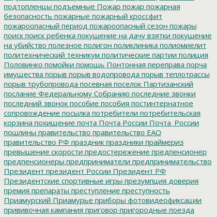
подтопленцы
подъемные
Пожар
пожар
пожарная
безопасность
пожарные
пожарный кроссфит
пожароопасный период
пожароопасный сезон
пожары
поиск
поиск ребенка
покушение на дачу взятки
покушение
на убийство
полезное
полигон
поликлиника
полиомиелит
политехнический техникум
политические партии
полиция
Половинко
помойки
помощь
Понтонная переправа
порча
имущества
порыв
порыв водопровода
порыв теплотрассы
порыв трубопровода
посевная
поселок Партизанский
послание Федеральному Собранию
последние звонки
последний звонок
пособие
пособия
постинтернатное
сопровождение
посылка
потребители
потребительская
корзина
похищение
почта
Почта России
Почта_России
пошлины
правительство
правительство ЕАО
правительство РФ
праздник
праздники
праймериз
превышение скорости
предостережение
предпенсионер
предпенсионеры
предприниматели
предпринимательство
Президент
президент России
Президент РФ
Президентские спортивные игры
презумпция доверия
премия
препараты
преступление
преступность
Приамурский
Приамурье
приборы фотовидеофиксации
прививочная кампания
приговор
пригородные поезда