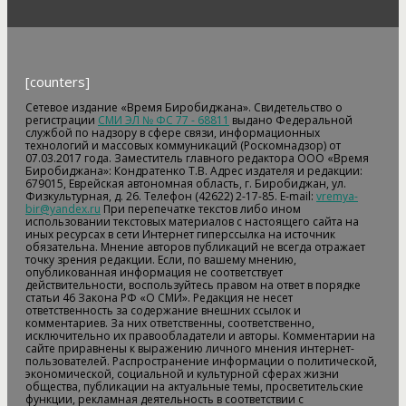
[counters]
Сетевое издание «Время Биробиджана». Свидетельство о
регистрации
СМИ ЭЛ № ФС 77 - 68811
выдано Федеральной
службой по надзору в сфере связи, информационных
технологий и массовых коммуникаций (Роскомнадзор) от
07.03.2017 года. Заместитель главного редактора ООО «Время
Биробиджана»: Кондратенко Т.В. Адрес издателя и редакции:
679015, Еврейская автономная область, г. Биробиджан, ул.
Физкультурная, д. 26. Телефон (42622) 2-17-85. E-mail:
vremya-
bir@yandex.ru
При перепечатке текстов либо ином
использовании текстовых материалов с настоящего сайта на
иных ресурсах в сети Интернет гиперссылка на источник
обязательна. Мнение авторов публикаций не всегда отражает
точку зрения редакции. Если, по вашему мнению,
опубликованная информация не соответствует
действительности, воспользуйтесь правом на ответ в порядке
статьи 46 Закона РФ «О СМИ». Редакция не несет
ответственность за содержание внешних ссылок и
комментариев. За них ответственны, соответственно,
исключительно их правообладатели и авторы. Комментарии на
сайте приравнены к выражению личного мнения интернет-
пользователей. Распространение информации о политической,
экономической, социальной и культурной сферах жизни
общества, публикации на актуальные темы, просветительские
функции, рекламная деятельность в соответствии с