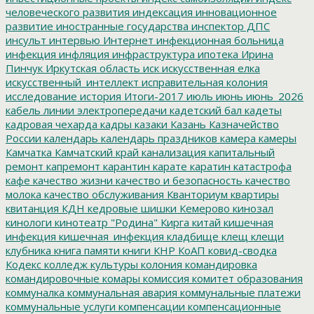
человеческого развития
индексация
инновационное
развитие
иностранные государства
инспектор ДПС
инсульт
интервью
Интернет
инфекционная больница
инфекция
инфляция
инфраструктура
ипотека
Ирина
Пинчук
Иркутская область
иск
искусственная елка
искусственный_интеллект
исправительная колония
исследование
история
Итоги-2017
июль
июнь
июнь_2026
кабель линии электропередачи
кадетский бал
кадеты
кадровая чехарда
кадры
казаки
Казань
Казначейство
России
календарь
календарь праздников
камера
камеры
Камчатка
Камчатский край
канализация
капитальный
ремонт
капремонт
карантин
карате
каратин
катастрофа
кафе
качество жизни
качество и безопасность
качество
молока
качество обслуживания
Кванториум
квартиры
квитанция
КДН
кедровые шишки
Кемерово
кинозал
кинологи
кинотеатр "Родина"
Кирга
китай
кишечная
инфекция
кишечная_инфекция
кладбище
клещ
клещи
клубника
книга памяти
книги
КНР
КоАП
ковид-сводка
Кодекс
колледж культуры
колония
командировка
командировочные
комары
комиссия
комитет образования
коммуналка
коммунальная авария
коммунальные платежи
коммунальные услуги
компенсации
компенсационные