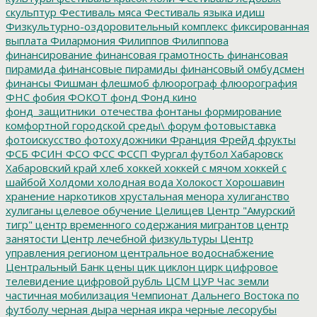
скульптур
Фестиваль мяса
Фестиваль языка идиш
Физкультурно-оздоровительный комплекс
фиксированная
выплата
Филармония
Филиппов
Филиппова
финансирование
финансовая грамотность
финансовая
пирамида
финансовые пирамиды
финансовый омбудсмен
финансы
Фишман
флешмоб
флюорограф
флюорография
ФНС
фобия
ФОКОТ
фонд
Фонд кино
фонд_защитники_отечества
фонтаны
формирование
комфортной городской среды\
форум
фотовыставка
фотоискусство
фотохудожники
Франция
Фрейд
фрукты
ФСБ
ФСИН
ФСО
ФСС
ФССП
Фургал
футбол
Хабаровск
Хабаровский край
хлеб
хоккей
хоккей с мячом
хоккей с
шайбой
Холдоми
холодная вода
Холокост
Хорошавин
хранение наркотиков
хрустальная менора
хулиганство
хулиганы
целевое обучение
Целищев
Центр "Амурский
тигр"
центр временного содержания мигрантов
центр
занятости
Центр лечебной физкультуры
Центр
управления регионом
центральное водоснабжение
Центральный Банк
цены
цик
циклон
цирк
цифровое
телевидение
цифровой рубль
ЦСМ
ЦУР
Час земли
частичная мобилизация
Чемпионат Дальнего Востока по
футболу
черная дыра
черная икра
черные лесорубы