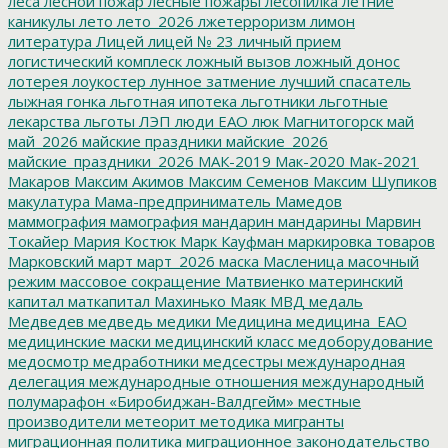
леса
лесной пожар
лесные пожары
лесопилка
летние
каникулы
лето
лето_2026
лжетерроризм
лимон
литература
Лицей
лицей № 23
личный прием
логистический комплеск
ложный вызов
ложный донос
лотерея
лоукостер
лунное затмение
лучший спасатель
лыжная гонка
льготная ипотека
льготники
льготные
лекарства
льготы
ЛЭП
люди ЕАО
люк
Магнитогорск
май
май_2026
майские праздники
майские_2026
майские_праздники_2026
МАК-2019
Мак-2020
Мак-2021
Макаров
Максим Акимов
Максим Семенов
Максим Шупиков
макулатура
Мама-предприниматель
Мамедов
маммография
мамография
мандарин
мандарины
Марвин
Токайер
Мария Костюк
Марк Кауфман
маркировка товаров
Марковский
март
март_2026
маска
Масленица
масочный
режим
массовое сокращение
Матвиенко
материнский
капитал
маткапитал
Махинько
Маяк
МВД
медаль
Медведев
медведь
медики
Медицина
медицина_ЕАО
медицинские маски
медицинский класс
медоборудование
медосмотр
медработники
медсестры
международная
делегация
международные отношения
международный
полумарафон «Биробиджан-Валдгейм»
местные
производители
метеорит
методика
мигранты
миграционная политика
миграционное законодательство