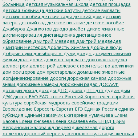
больница
детская музыкальная школа
детская площадка
детская_больница
детские батуты
детские выплаты
детские пособия
детские сады
детский дом
детский
лагерь
детский сад
детское питание
детское пособие
Джабаров
Джанхотов
дзюдо
диабет
дикие животные
диспансеризация
дистанционка
дистанционное
образование
Дмитрий Меведев
Дмитрий Медведев
Дмитрий Нестеров
Доблесть_Хингана
Добрые люди
Добрые руки
довыборы_в_Думу
дождь
документальный
фильм
долг
долги
долги по зарплате
долговая нагрузка
долгострои
долгострой
долевое строительство
должники
дом офицеров
дом престарелых
домашние животные
допфинансирование
дороги
дорожная камера
дорожные
знаки
дорожные камеры
дорожный радар
ДОСААФ
дотации
доход
доходы
ДПС
дрова
ДТП
дтп
Дудин
дым
ДЭК
дюкер
ЕАО
ЕАО_тонет
Евгений Коростелев
еврейская
культура
еврейская_мудрость
еврейские традиции
Евровидение
Евросеть
Еврстат
ЕГЭ
Единая Россия
единая
субсидия
Единый заказчик
Екатерина Румянцева
Елена
Басова
Елена Князева
Елена Хахалева
ель
ЕНВД
Ефим
Вепринский
жалоба
жд переезд
железная дорога
железнодорожный переезд
женская кнсультация
женская