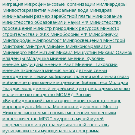
миграция
микрофинансовые_организации
миллиардеры
Минвостокразвития
минеральная вода
Минздрав
минимальный размер заработной платы
минирование
министерство образования и науки РФ
Министерство
просвещения
министр природных ресурсов
Министр
строительства и ЖКХ
Минобороны РФ
Минобрнауки
Минприроды
минпромторг
Минпросвещения
Минстрой
Минтранс
Минтруд
Минфин
Минэкономразвития
Минэнерго
МИР
митинг
Михаил Мишустин
Михаил Озимок
младенцы
Младушка
мнение
мнение_Кузовин
мнение_медицина
мнение_Райт
Мнение_Тиховский
мнение_экономика
мнения
многодетные семьи
многодетные_семьи
мобильная галерея
мобильная связь
мобильное приложение
модельная библиотека
Молодая
Гвардия
молодежный еврейский центр
молодежь
молоко
молочное скотоводство
МОМВД России
«Биробиджанский»
мониторинг
мониторинг цен
морг
морепродукты
Москва
Московское дело
мост
Мост в
Нижнеленинском
мотопомпа
мошенник
мошенники
мошенничество
МРОТ
мудрость
музей
музей
современного искусства
музыкальный спектакль
муниципалитеты
муниципальная программа