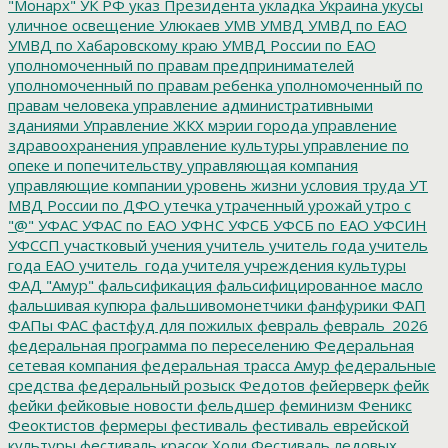
"Монарх"
УК РФ
указ Президента
укладка
Украина
укусы
уличное освещение
Улюкаев
УМВ
УМВД
УМВД по ЕАО
УМВД по Хабаровскому краю
УМВД России по ЕАО
уполномоченный по правам предпринимателей
уполномоченный по правам ребенка
уполномоченный по
правам человека
управление административными
зданиями
Управление ЖКХ мэрии города
управление
здравоохранения
управление культуры
управление по
опеке и попечительству
управляющая компания
управляющие компании
уровень жизни
условия труда
УТ
МВД России по ДФО
утечка
утраченный урожай
утро с
"@"
УФАС
УФАС по ЕАО
УФНС
УФСБ
УФСБ по ЕАО
УФСИН
УФССП
участковый
учения
учитель
учитель года
учитель
года ЕАО
учитель_года
учителя
учреждения культуры
ФАД "Амур"
фальсификация
фальсифицированное масло
фальшивая купюра
фальшивомонетчики
фанфурики
ФАП
ФАПы
ФАС
фастфуд для пожилых
февраль
февраль_2026
федеральная программа по переселению
Федеральная
сетевая компания
федеральная трасса Амур
федеральные
средства
федеральный розыск
Федотов
фейерверк
фейк
фейки
фейковые новости
фельдшер
феминизм
Феникс
Феоктистов
фермеры
фестиваль
фестиваль еврейской
культуры
фестиваль красок Холи
Фестиваль ледовых