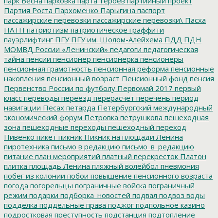
парк Весна
парковка
парта_героев
партийный проект
Партия Роста
Пархоменко
Парыгина
паспорт
пассажирские перевозки
пассажирские перевозки\
Пасха
ПАТП
патриотизм
патриотическое граффити
пауэрлифтинг
ПГУ
ПГУ им. Шолом-Алейхема
ПДД
ПДН
МОМВД России «Ленинский»
педагоги
педагогическая
тайна
пенсии
пенсионер
пенсионерка
пенсионеры
пенсионная грамотность
пенсионная реформа
пенсионные
накопления
пенсионный возраст
Пенсионный фонд
пенсия
Первенство России по футболу
Первомай 2017
первый
класс
переводы
переезд
перерасчет
перечень
период
навигации
Песах
петарда
Петербургский международный
экономический форум
Петровка
петрушкова
пешеходная
зона
пешеходные переходы
пешеходный переход
Пивенко
пикет
пикник
Пикник на площади Ленина
пиротехника
письмо в редакцию
письмо_в_редакцию
питание
план мероприятий
платный перекресток
Платон
плитка
площадь Ленина
пляжный волейбол
пневмония
побег из колонии
побои
повышение пенсионного возраста
погода
погорельцы
пограничные войска
пограничный
режим
подарки
подборка_новостей
подвал
подвоз воды
подделка
поддельные права
поджог
подпольное казино
подростковая преступность
подстанция
подтопление