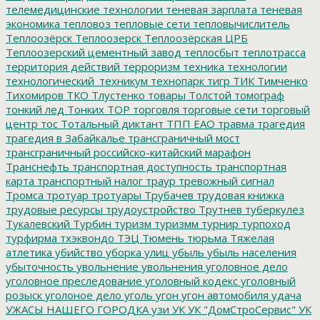
телемедицинские технологии
теневая зарплата
теневая
экономика
тепловоз
тепловые сети
тепловычислитель
Теплоозёрск
Теплоозерск
Теплоозёрская ЦРБ
Теплоозерский цементный завод
теплосбыт
теплотрасса
территория действий
терроризм
техника
технологии
технологический_техникум
технопарк
тигр
ТИК
Тимченко
Тихомиров
ТКО
Тлустенко
товары
Толстой
томограф
тонкий лед
Тонких
ТОР
торговля
торговые сети
торговый
центр
тос
Тотальный диктант
ТПП ЕАО
травма
трагедия
трагедия в Забайкалье
трансграничный мост
трансграничный российско-китайский марафон
Транснефть
транспортная доступность
транспортная
карта
транспортный налог
траур
тревожный сигнал
Тромса
тротуар
тротуары
Трубачев
трудовая книжка
трудовые ресурсы
трудоустройство
Трутнев
туберкулез
Тукалевский
Турбин
туризм
туризмм
турнир
турпоход
турфирма
тхэквондо
ТЭЦ
Тюмень
тюрьма
Тяжелая
атлетика
убийство
уборка улиц
убыль
убыль населения
убыточность
увольнение
увольнения
уголовное дело
уголовное преследование
уголовный кодекс
уголовный
розыск
уголоное дело
уголь
угон
угон автомобиля
удача
УЖАСЫ НАШЕГО ГОРОДКА
узи
УК
УК "ДомСтроСервис"
УК