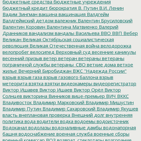
бюджетные средства
бюджетные учреждения
бюджетный кредит
бюрократия
В. Путин
В.И. Ленин
Вадим Зингман
вакцина
вакцинация
Валдгейм
Валдгеймский детдом
валежник
Валентин Брусиловский
Валентин Коровин
Валентина Матвиенко
Валерий
Дранников
вандализм
вандалы
Васильева
ВВО
ВВП
Вебер
Великан
Великая Октябрьская социалистическая
революция
Великая Отечественная война
велодорожка
велопробег
велосипед
Верховный суд
весенние каникулы
весенний призыв
ветер
ветеран
ветераны
ветераны
пограничной службы
ветераны_СВО
ветхие дома
ветхое
жилье
Вечерний Биробиджан
ВЖС "Надежда России"
взрыв
взрыв газа
взрыв газового баллона
взрыв
метеорита
взятка
взятки
видеокамеры
видеорегистратор
Виктор Ишавев
Виктор Ишаев
Виктор Орёл
Виктор
Солнцев
викторина
Винников
вице-премьер
ВИЧ
ВККС
Владивосток
Владимир Марковский
Владимир Мишустин
Владимир Путин
Владимир Сахаровский
Владимир Якушев
власть
внеплановая проверка
Внешний долг
внутренняя
политика
вода
водители
водка
водоемы
водоисточник
Водоканал
водолазы
водоналивные дамбы
водонапорная
башня
водоснабжение
военная служба
военные сборы
военный комиссар
ВОЗ
возврат_стеклотары
возгорание