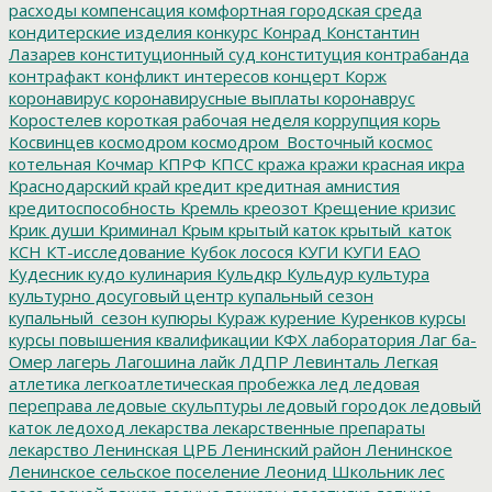
расходы
компенсация
комфортная городская среда
кондитерские изделия
конкурс
Конрад
Константин
Лазарев
конституционный суд
конституция
контрабанда
контрафакт
конфликт интересов
концерт
Корж
коронавирус
коронавирусные выплаты
коронаврус
Коростелев
короткая рабочая неделя
коррупция
корь
Косвинцев
космодром
космодром_Восточный
космос
котельная
Кочмар
КПРФ
КПСС
кража
кражи
красная икра
Краснодарский край
кредит
кредитная амнистия
кредитоспособность
Кремль
креозот
Крещение
кризис
Крик души
Криминал
Крым
крытый каток
крытый_каток
КСН
КТ-исследование
Кубок лосося
КУГИ
КУГИ ЕАО
Кудесник
кудо
кулинария
Кульдкр
Кульдур
культура
культурно досуговый центр
купальный сезон
купальный_сезон
купюры
Кураж
курение
Куренков
курсы
курсы повышения квалификации
КФХ
лаборатория
Лаг ба-
Омер
лагерь
Лагошина
лайк
ЛДПР
Левинталь
Легкая
атлетика
легкоатлетическая пробежка
лед
ледовая
переправа
ледовые скульптуры
ледовый городок
ледовый
каток
ледоход
лекарства
лекарственные препараты
лекарство
Ленинская ЦРБ
Ленинский район
Ленинское
Ленинское сельское поселение
Леонид Школьник
лес