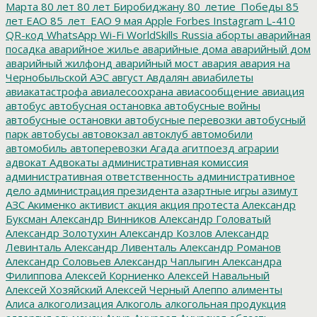
Марта
80 лет
80 лет Биробиджану
80_летие_Победы
85
лет ЕАО
85_лет_ЕАО
9 мая
Apple
Forbes
Instagram
L-410
QR-код
WhatsApp
Wi-Fi
WorldSkills Russia
аборты
аварийная
посадка
аварийное жилье
аварийные дома
аварийный дом
аварийный жилфонд
аварийный мост
авария
авария на
Чернобыльской АЭС
август
Авдалян
авиабилеты
авиакатастрофа
авиалесоохрана
авиасообщение
авиация
автобус
автобусная остановка
автобусные войны
автобусные остановки
автобусные перевозки
автобусный
парк
автобусы
автовокзал
автоклуб
автомобили
автомобиль
автоперевозки
Агада
агитпоезд
аграрии
адвокат
Адвокаты
административная комиссия
административная ответственность
административное
дело
администрация президента
азартные игры
азимут
АЗС
Акименко
активист
акция
акция протеста
Александр
Буксман
Александр Винников
Александр Головатый
Александр Золотухин
Александр Козлов
Александр
Левинталь
Александр Ливенталь
Александр Романов
Александр Соловьев
Александр Чаплыгин
Александра
Филиппова
Алексей Корниенко
Алексей Навальный
Алексей Хозяйский
Алексей Черный
Алеппо
алименты
Алиса
алкоголизация
Алкоголь
алкогольная продукция