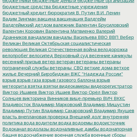
бюджетники
бюджетные деньги
бюджетные организации
бюджетные средства
бюджетные учреждения
бюджетный кредит
бюрократия
В. Путин
В.И. Ленин
Вадим Зингман
вакцина
вакцинация
Валдгейм
Валдгеймский детдом
валежник
Валентин Брусиловский
Валентин Коровин
Валентина Матвиенко
Валерий
Дранников
вандализм
вандалы
Васильева
ВВО
ВВП
Вебер
Великан
Великая Октябрьская социалистическая
революция
Великая Отечественная война
велодорожка
велопробег
велосипед
Верховный суд
весенние каникулы
весенний призыв
ветер
ветеран
ветераны
ветераны
пограничной службы
ветераны_СВО
ветхие дома
ветхое
жилье
Вечерний Биробиджан
ВЖС "Надежда России"
взрыв
взрыв газа
взрыв газового баллона
взрыв
метеорита
взятка
взятки
видеокамеры
видеорегистратор
Виктор Ишавев
Виктор Ишаев
Виктор Орёл
Виктор
Солнцев
викторина
Винников
вице-премьер
ВИЧ
ВККС
Владивосток
Владимир Марковский
Владимир Мишустин
Владимир Путин
Владимир Сахаровский
Владимир Якушев
власть
внеплановая проверка
Внешний долг
внутренняя
политика
вода
водители
водка
водоемы
водоисточник
Водоканал
водолазы
водоналивные дамбы
водонапорная
башня
водоснабжение
военная служба
военные сборы