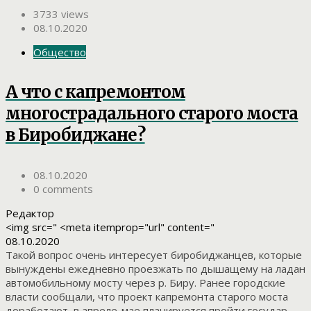
3733 views
08.10.2020
Общество
А что с капремонтом
многострадального старого моста
в Биробиджане?
08.10.2020
0 comments
Редактор
<img src=" <meta itemprop="url" content="
08.10.2020
Такой вопрос очень интересует биробиджанцев, которые
вынуждены ежедневно проезжать по дышащему на ладан
автомобильному мосту через р. Биру. Ранее городские
власти сообщали, что проект капремонта старого моста
доработают, в апреле-мае планируется пройти государ...