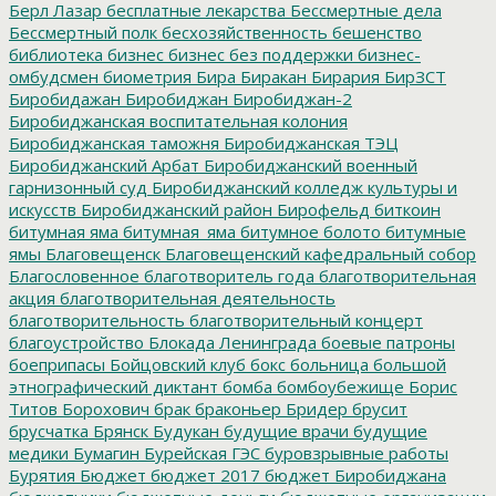
Берл Лазар
бесплатные лекарства
Бессмертные дела
Бессмертный полк
бесхозяйственность
бешенство
библиотека
бизнес
бизнес без поддержки
бизнес-
омбудсмен
биометрия
Бира
Биракан
Бирария
БирЗСТ
Биробидажан
Биробиджан
Биробиджан-2
Биробиджанская воспитательная колония
Биробиджанская таможня
Биробиджанская ТЭЦ
Биробиджанский Арбат
Биробиджанский военный
гарнизонный суд
Биробиджанский колледж культуры и
искусств
Биробиджанский район
Бирофельд
биткоин
битумная яма
битумная_яма
битумное болото
битумные
ямы
Благовещенск
Благовещенский кафедральный собор
Благословенное
благотворитель года
благотворительная
акция
благотворительная деятельность
благотворительность
благотворительный концерт
благоустройство
Блокада Ленинграда
боевые патроны
боеприпасы
Бойцовский клуб
бокс
больница
большой
этнографический диктант
бомба
бомбоубежище
Борис
Титов
Борохович
брак
браконьер
Бридер
брусит
брусчатка
Брянск
Будукан
будущие врачи
будущие
медики
Бумагин
Бурейская ГЭС
буровзрывные работы
Бурятия
Бюджет
бюджет 2017
бюджет Биробиджана