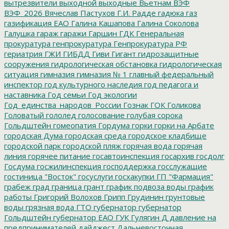
вытрезвители
выходной
выходные
Вьетнам
ВЭФ
ВЭФ_2026
Вячеслав Пастухов
Г.И. Радде
гадюка
газ
газификация ЕАО
Галина Кашапова
Галина Соколова
Галушка
гараж
гаражи
Гаршин
ГДК
Генеральная
прокуратура
генпрокуратура
Генпрокуратура РФ
гериатрия
ГЖИ
ГИБДД
Гиви
Гигант
гидрозащитные
сооружения
гидрологическая обстановка
гидрологическая
ситуация
гимназия
гимназия № 1
главный федеральный
инспектор
год культурного наследия
год педагога и
наставника
Год семьи
Год экологии
Год_единства_народов_России
Гознак
ГОК
Голикова
Головатый
гололед
голосование
голубая сорока
Гольдштейн
гомеопатия
Гордума
горки
горки на Арбате
городская Дума
городская среда
городское кладбище
городской парк
городской пляж
горячая вода
горячая
линия
горячее питание
госавтоинспекция
госархив
госдолг
Госдума
госжилинспекция
господдержка
госслужащие
гостиница "Восток"
госуслуги
госхакупки
ГП "Фармация"
грабеж
град
граница
грант
график подвоза воды
график
работы
Григорий Волохов
Грипп
Грудинин
грунтовые
воды
грязная вода
ГТО
губернатор
губернатор
Гольдштейн
губернатор ЕАО
ГУК
Гулягин
Д
давление на
предпринимателей
дайджест
Дальневосточная