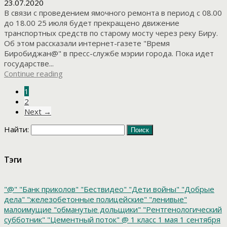
23.07.2020
В связи с проведением ямочного ремонта в период с 08.00
до 18.00 25 июля будет прекращено движение
транспортных средств по старому мосту через реку Биру.
Об этом рассказали интернет-газете "Время
Биробиджан@" в пресс-службе мэрии города. Пока идет
государстве...
Continue reading
1
2
Next →
Найти:
Тэги
"@"
"Банк приколов"
"Бествидео"
"Дети войны"
"Добрые
дела"
"железобетонные полицейские"
"ленивые"
малоимущие
"обманутые дольщики"
"Рентгенологический
субботник"
"Цементный поток"
@
1 класс
1 мая
1 сентября