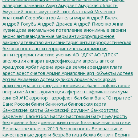
аллергия
альманах
Амур
Амурзет
Амурская область
Амурский полоз
амурский тигр
Анатолий Мелешко
Анатолий Скоробогатов
Ангелы мира
Андрей Бялик
Андрей Голубь
Андрей Драчев
Андрей Пивенко
Анна
Кузнецова
аномальное потепление
анонимные звонки
анонс
антивандальные меры
антикоррупционное
законодательство
антисанитария
антитеррористическая
безопасность
антитеррористическая комиссия
антитеррористические учения
АО "ДГК"
АО "ДРСК"
апелляция
аппарат видеофиксации
апрель
аптека
Арашуков
Арбат
Арена
аренда земли
арендная плата
арест
арест счетов
Армия
Арнаполин
арт-объекты
Артеев
Артём Акименко
Артём Куликов
Архангельск
архив
архитектура
астероид
астрономия
асфальт
асфальтовое
покрытие
Атлет
аудиенция
аферисты
африканская чума
свиней
АЧС
аэропорт
аэрофлот
бал
банк
банк "Открытие"
Банк России
банки
банкноты
банковская карта
банковские_карты
банковский роуминг
банкротство
барельеф
баскетбол
Бастак
Бастрыкин
батут
Бедность
бездомные
бездомные животные
безналичные платежи
Безопасное колесо-2019
безопасность
Безопасные и
качественные дороги
безработица
белка
бензин
Беринг