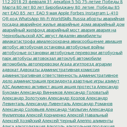
112
2018
23 февраля
31 декабря
5
5G
75-летие Победы
8
Марта
80 лет
80 лет Биробиджану
80_летие_Победы
85
лет ЕАО
85_лет_ЕАО
9 мая
Apple
Forbes
Instagram
L-410
QR-код
WhatsApp
Wi-Fi
WorldSkills Russia
аборты
аварийная
посадка
аварийное жилье
аварийные дома
аварийный дом
аварийный жилфонд
аварийный мост
авария
авария на
Чернобыльской АЭС
август
Авдалян
авиабилеты
авиакатастрофа
авиалесоохрана
авиасообщение
авиация
автобус
автобусная остановка
автобусные войны
автобусные остановки
автобусные перевозки
автобусный
парк
автобусы
автовокзал
автоклуб
автомобили
автомобиль
автоперевозки
Агада
агитпоезд
аграрии
адвокат
Адвокаты
административная комиссия
административная ответственность
административное
дело
администрация президента
азартные игры
азимут
АЗС
Акименко
активист
акция
акция протеста
Александр
Буксман
Александр Винников
Александр Головатый
Александр Золотухин
Александр Козлов
Александр
Левинталь
Александр Ливенталь
Александр Романов
Александр Соловьев
Александр Чаплыгин
Александра
Филиппова
Алексей Корниенко
Алексей Навальный
Алексей Хозяйский
Алексей Черный
Алеппо
алименты
Алиса
алкоголизация
Алкоголь
алкогольная продукция