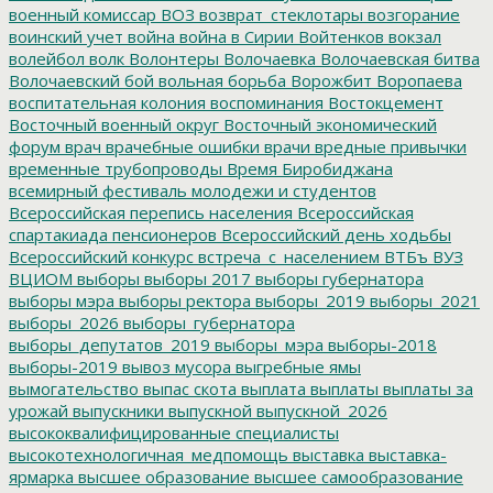
военный комиссар
ВОЗ
возврат_стеклотары
возгорание
воинский учет
война
война в Сирии
Войтенков
вокзал
волейбол
волк
Волонтеры
Волочаевка
Волочаевская битва
Волочаевский бой
вольная борьба
Ворожбит
Воропаева
воспитательная колония
воспоминания
Востокцемент
Восточный военный округ
Восточный экономический
форум
врач
врачебные ошибки
врачи
вредные привычки
временные трубопроводы
Время Биробиджана
всемирный фестиваль молодежи и студентов
Всероссийская перепись населения
Всероссийская
спартакиада пенсионеров
Всероссийский день ходьбы
Всероссийский конкурс
встреча_с_населением
ВТБъ
ВУЗ
ВЦИОМ
выборы
выборы 2017
выборы губернатора
выборы мэра
выборы ректора
выборы_2019
выборы_2021
выборы_2026
выборы_губернатора
выборы_депутатов_2019
выборы_мэра
выборы-2018
выборы-2019
вывоз мусора
выгребные ямы
вымогательство
выпас скота
выплата
выплаты
выплаты за
урожай
выпускники
выпускной
выпускной_2026
высококвалифицированные специалисты
высокотехнологичная_медпомощь
выставка
выставка-
ярмарка
высшее образование
высшее самообразование