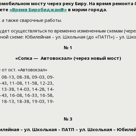
обильном мосту через реку Биру. На время ремонта 0
зете
«Время Биробиджан@»
в мэрии города.
 а также сварочные работы.
 будет осуществляться по временно измененным схемам (чере
ой схеме: Юбилейная – ул. Школьная (до «ПАТП») – ул. Шк
№ 1
«Сопка — Автовокзал» (через новый мост)
от ост. «Автовокзал»
 08-13, 08-38, 09-03, 09-
-43, 11-08, 11-58, 12-23,
 13-38, 14-03, 14-28, 14-
-43, 16-08, 16-33, 16-58,
 18-13, 18-38, 19-03, 19-
№ 3
лейная – ул. Школьная – ПАТП – ул. Школьная – Юбиле